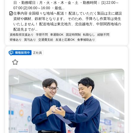
日 ・勤務曜日：月・火・水・木・金・土 ・勤務時間： [1] 22:00～
07:00 [2] 06:00～16:00 ・最低...
仕事内容 全国様々な地域へ配送！ 配送していただく製品は主に建設
資材や鋼材、鉄材等となります。 そのため、手降ろし作業等は発生
いたしません！ 配送地域は東北地方、北信越地方、中部関西地域の
配送先までが...
資格取得支援あり
学歴不問
車通勤OK
固定時間制
転勤なし
経験不問
研修あり
賞与あり
交通費支給
友達と応募OK
食事補助あり
正社員