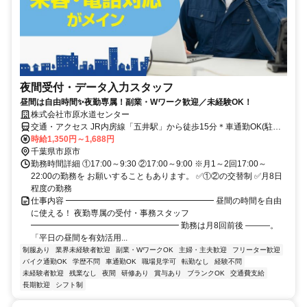
夜間受付・データ入力スタッフ
昼間は自由時間✨夜勤専属！副業・Wワーク歓迎／未経験OK！
株式会社市原水道センター
交通・アクセス JR内房線「五井駅」から徒歩15分＊車通勤OK(駐車
場完備)
時給1,350円～1,688円
千葉県市原市
勤務時間詳細 ①17:00～9:30 ②17:00～9:00 ※月1～2回17:00～
22:00の勤務を お願いすることもあります。 ✅①②の交替制 ✅月8日
程度の勤務
仕事内容 ━━━━━━━━━━━━━━━━━━ 昼間の時間を自由
に使える！ 夜勤専属の受付・事務スタッフ
━━━━━━━━━━━━━━━━━━ 勤務は月8回前後 ―――。
「平日の昼間を有効活用...
制服あり
業界未経験者歓迎
副業・WワークOK
主婦・主夫歓迎
フリーター歓迎
バイク通勤OK
学歴不問
車通勤OK
職場見学可
転勤なし
経験不問
未経験者歓迎
残業なし
夜間
研修あり
賞与あり
ブランクOK
交通費支給
長期歓迎
シフト制