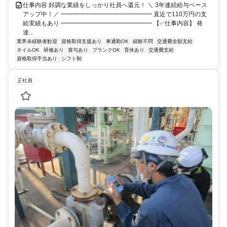
仕事内容 好調な業績をしっかり社員へ還元！ ＼ 3年連続給与ベース
アップ中！／ ━━━━━━━━━━━━━━━ 直近で110万円の支
給実績もあり ━━━━━━━━━━━━━━━ 【✅仕事内容】 発
達...
業界未経験者歓迎
資格取得支援あり
車通勤OK
経験不問
交通費全額支給
ネイルOK
研修あり
賞与あり
ブランクOK
育休あり
交通費支給
資格取得手当あり
シフト制
正社員