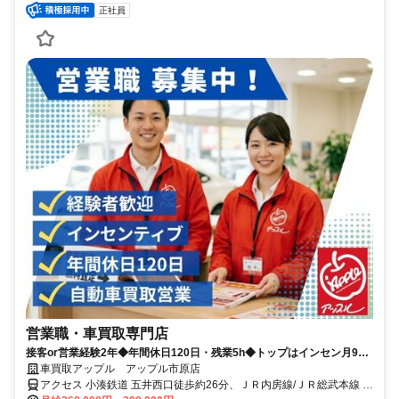
正社員
営業職・車買取専門店
接客or営業経験2年◆年間休日120日・残業5h◆トップはインセン月90
万円◆100%反響型◆飛込みテレアポノルマなし
車買取アップル アップル市原店
アクセス 小湊鉄道 五井西口徒歩約26分、ＪＲ内房線/ＪＲ総武本線 五