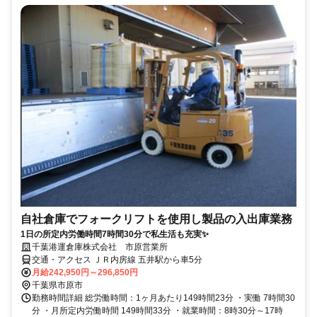
自社倉庫でフォークリフトを使用し製品の入出庫業務
1日の所定内労働時間7時間30分で私生活も充実✨
千葉港運倉庫株式会社 市原営業所
交通・アクセス ＪＲ内房線 五井駅から車5分
月給242,950円～296,850円
千葉県市原市
勤務時間詳細 総労働時間：1ヶ月あたり149時間23分 ・実働 7時間30
分 ・月所定内労働時間 149時間33分 ・就業時間：8時30分～17時