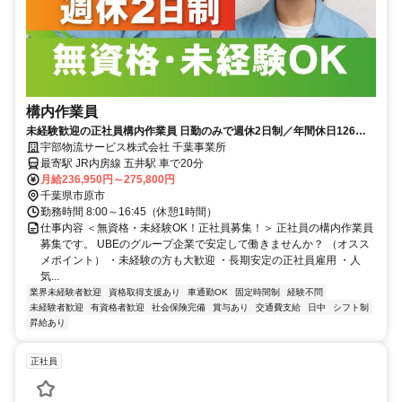
構内作業員
未経験歓迎の正社員構内作業員 日勤のみで週休2日制／年間休日126日
フォーク資格会社負担で取得可能
宇部物流サービス株式会社 千葉事業所
最寄駅 JR内房線 五井駅 車で20分
月給236,950円～275,800円
千葉県市原市
勤務時間 8:00～16:45（休憩1時間）
仕事内容 ＜無資格・未経験OK！正社員募集！＞ 正社員の構内作業員
募集です。 UBEのグループ企業で安定して働きませんか？ （オスス
メポイント） ・未経験の方も大歓迎 ・長期安定の正社員雇用 ・人
気...
業界未経験者歓迎
資格取得支援あり
車通勤OK
固定時間制
経験不問
未経験者歓迎
有資格者歓迎
社会保険完備
賞与あり
交通費支給
日中
シフト制
昇給あり
正社員