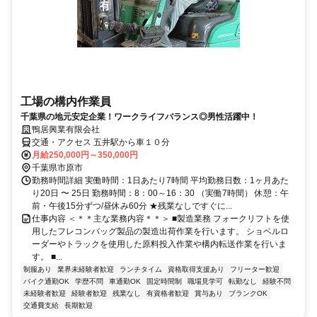
工場の構内作業員
千葉県の地元安定企業！ワークライフバランス◎男性活躍中！
鴨居興業有限会社
交通・アクセス 五井駅から車１０分
月給250,000円～350,000円
千葉県市原市
勤務時間詳細 実働時間：1日あたり7時間 平均勤務日数：1ヶ月あた
り20日 〜 25日 勤務時間：8：00～16：30 （実働7時間） 休憩：午
前・午後15分ずつ/昼休み60分 ★残業なしですぐに...
仕事内容 ＜＊＊主な業務内容＊＊＞ ■製造業務 フォークリフトを使
用したフレコンバッグ製品の製造出荷作業を行います。 ショベルロ
ーダーやトラックを使用した原料投入作業や構内転送作業を行いま
す。 ■...
制服あり
業界未経験者歓迎
ランチタイム
資格取得支援あり
フリーター歓迎
バイク通勤OK
学歴不問
車通勤OK
固定時間制
職場見学可
転勤なし
経験不問
未経験者歓迎
経験者歓迎
残業なし
有資格者歓迎
賞与あり
ブランクOK
交通費支給
長期歓迎