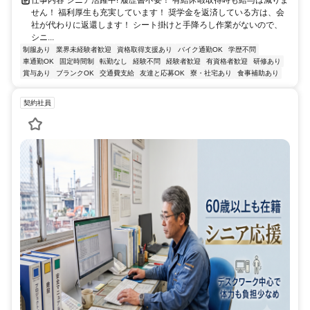
仕事内容 シニア活躍中! 履歴書不要！ 有給休暇取得時も給与は減りま
せん！ 福利厚生も充実しています！ 奨学金を返済している方は、会
社が代わりに返還します！ シート掛けと手降ろし作業がないので、
シニ...
制服あり
業界未経験者歓迎
資格取得支援あり
バイク通勤OK
学歴不問
車通勤OK
固定時間制
転勤なし
経験不問
経験者歓迎
有資格者歓迎
研修あり
賞与あり
ブランクOK
交通費支給
友達と応募OK
寮・社宅あり
食事補助あり
契約社員