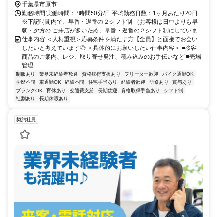
ら 車6分
千葉県市原市
勤務時間 実働時間：7時間50分/日 平均勤務日数：1ヶ月あたり20日
※下記時間内で、早番・遅番の２シフト制 （お客様は日中よりも早
朝・夕方の ご来店が多いため、早番・遅番の２シフト制にしていま...
仕事内容 ＜人柄重視＞応募条件を満たす方【全員】と面接でお会い
したいと考えています◎ ＜具体的にお願いしたい仕事内容＞ ■接客
商品のご案内、レジ、取り寄せ発注、積み込みのお手伝いなど ■売場
管理...
制服あり
業界未経験者歓迎
資格取得支援あり
フリーター歓迎
バイク通勤OK
学歴不問
車通勤OK
経験不問
住宅手当あり
経験者歓迎
研修あり
賞与あり
ブランクOK
育休あり
交通費支給
長期歓迎
資格取得手当あり
シフト制
社割あり
長期休暇あり
契約社員