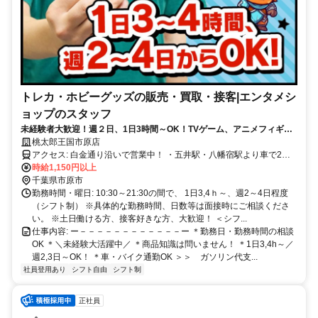
トレカ・ホビーグッズの販売・買取・接客|エンタメシ
ョップのスタッフ
未経験者大歓迎！週２日、1日3時間～OK！TVゲーム、アニメフィギュ
ア、コミック、プラモデル等好きな方歓迎！
桃太郎王国市原店
アクセス: 白金通り沿いで営業中！ ・五井駅・八幡宿駅より車で2〜3
分 ・バス停「白金町三丁目」より徒歩4分 ※自転車・バイク・車通勤
時給1,150円以上
OK ＜これらのエリアから通う方が活躍中です！＞ 八幡宿駅、五井
千葉県市原市
駅、八幡、君塚、古市場、 旭五所、東五所、西五所、岩崎 など！
勤務時間・曜日: 10:30～21:30の間で、 1日3,4ｈ～、週2～4日程度
（シフト制） ※具体的な勤務時間、日数等は面接時にご相談くださ
い。 ※土日働ける方、接客好きな方、大歓迎！ ＜シフ...
仕事内容: ー－－－－－－－－－－－－ー ＊勤務日・勤務時間の相談
OK ＊＼未経験大活躍中／ ＊商品知識は問いません！ ＊1日3,4h～／
週2,3日～OK！ ＊車・バイク通勤OK ＞＞ ガソリン代支...
社員登用あり
シフト自由
シフト制
正社員