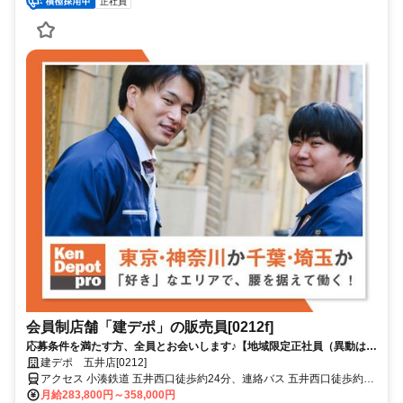
正社員
会員制店舗「建デポ」の販売員[0212f]
応募条件を満たす方、全員とお会いします♪【地域限定正社員（異動は同
一県内のみ）】未経験でも高月給★専門知識は、働きながら磨けばいい
建デポ 五井店[0212]
★建デポ！
アクセス 小湊鉄道 五井西口徒歩約24分、連絡バス 五井西口徒歩約24
分、ＪＲ内房線/ＪＲ総武本線 五井西口徒歩約24分 内房線 五井駅 か
月給283,800円～358,000円