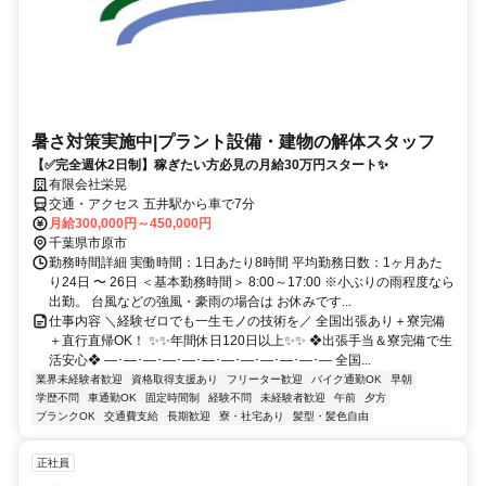
暑さ対策実施中|プラント設備・建物の解体スタッフ
【✅完全週休2日制】稼ぎたい方必見の月給30万円スタート✨
有限会社栄晃
交通・アクセス 五井駅から車で7分
月給300,000円～450,000円
千葉県市原市
勤務時間詳細 実働時間：1日あたり8時間 平均勤務日数：1ヶ月あた
り24日 〜 26日 ＜基本勤務時間＞ 8:00～17:00 ※小ぶりの雨程度なら
出勤。 台風などの強風・豪雨の場合は お休みです...
仕事内容 ＼経験ゼロでも一生モノの技術を／ 全国出張あり＋寮完備
＋直行直帰OK！ ✨✨年間休日120日以上✨✨ ❖出張手当＆寮完備で生
活安心❖ ―･―･―･―･―･―･―･―･―･―･―･― 全国...
業界未経験者歓迎
資格取得支援あり
フリーター歓迎
バイク通勤OK
早朝
学歴不問
車通勤OK
固定時間制
経験不問
未経験者歓迎
午前
夕方
ブランクOK
交通費支給
長期歓迎
寮・社宅あり
髪型・髪色自由
正社員