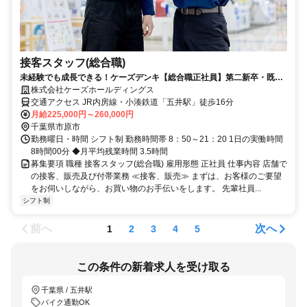
接客スタッフ(総合職)
未経験でも成長できる！ケーズデンキ【総合職正社員】第二新卒・既卒
者を積極採用中！
株式会社ケーズホールディングス
交通アクセス JR内房線・小湊鉄道「五井駅」徒歩16分
月給225,000円～260,000円
千葉県市原市
勤務曜日・時間 シフト制 勤務時間帯 8：50～21：20 1日の実働時間
8時間00分 ◆月平均残業時間 3.5時間
募集要項 職種 接客スタッフ(総合職) 雇用形態 正社員 仕事内容 店舗で
の接客、販売及び付帯業務 ≪接客、販売≫ まずは、お客様のご要望
をお伺いしながら、お買い物のお手伝いをします。 先輩社員...
シフト制
前へ
次へ
1
2
3
4
5
この条件の新着求人を受け取る
千葉県 / 五井駅
バイク通勤OK