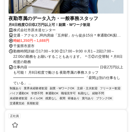
夜勤専属のデータ入力・一般事務スタッフ
月8日程度◎日収2万円以上可！副業・Wワーク歓迎
株式会社市原水道センター
交通・アクセス JR内房線「五井駅」から徒歩15分＊車通勤OK(駐車
場完備)
時給1,350円～1,688円
千葉県市原市
勤務時間詳細 ①17:00～9:30 ②17:00～9:00 ※月1～2回17:00～
22:00の勤務を お願いすることもあります。 ＊①②の交替制 ＊月8日
程度の勤務
仕事内容 ━━━━━━━━━━━━━━━━━━━━ 日収2万円以上
も可能！ 月8日程度で働ける 夜勤専属の事務スタッフ
━━━━━━━━━━━━━━━━━━━━ 「昼間は別の仕事をし
ている」 ...
制服あり
業界未経験者歓迎
副業・WワークOK
主婦・主夫歓迎
フリーター歓迎
バイク通勤OK
学歴不問
車通勤OK
職場見学可
転勤なし
経験不問
未経験者歓迎
ネイルOK
残業なし
夜間
研修あり
賞与あり
ブランクOK
交通費支給
長期歓迎
正社員