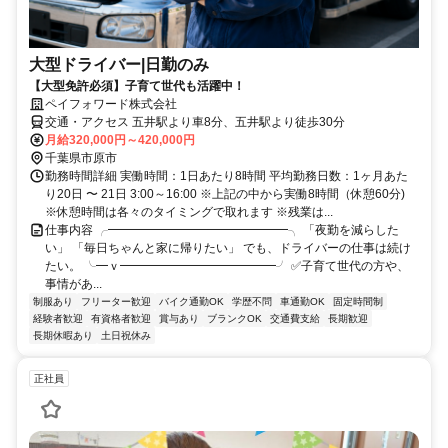
大型ドライバー|日勤のみ
【大型免許必須】子育て世代も活躍中！
ペイフォワード株式会社
交通・アクセス 五井駅より車8分、五井駅より徒歩30分
月給320,000円～420,000円
千葉県市原市
勤務時間詳細 実働時間：1日あたり8時間 平均勤務日数：1ヶ月あた
り20日 〜 21日 3:00～16:00 ※上記の中から実働8時間（休憩60分)
※休憩時間は各々のタイミングで取れます ※残業は...
仕事内容 ╭━━━━━━━━━━━━━━━╮ 「夜勤を減らした
い」 「毎日ちゃんと家に帰りたい」 でも、ドライバーの仕事は続け
たい。 ╰━ｖ━━━━━━━━━━━━━╯ ✅子育て世代の方や、
事情があ...
制服あり
フリーター歓迎
バイク通勤OK
学歴不問
車通勤OK
固定時間制
経験者歓迎
有資格者歓迎
賞与あり
ブランクOK
交通費支給
長期歓迎
長期休暇あり
土日祝休み
正社員