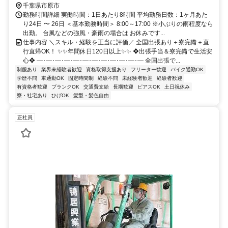
千葉県市原市
勤務時間詳細 実働時間：1日あたり8時間 平均勤務日数：1ヶ月あた
り24日 〜 26日 ＜基本勤務時間＞ 8:00～17:00 ※小ぶりの雨程度なら
出勤。 台風などの強風・豪雨の場合は お休みです...
仕事内容 ＼スキル・経験を正当に評価／ 全国出張あり＋寮完備＋直
行直帰OK！ ✨✨年間休日120日以上✨✨ ❖出張手当＆寮完備で生活安
心❖ ―･―･―･―･―･―･―･―･―･―･―･― 全国出張で...
制服あり
業界未経験者歓迎
資格取得支援あり
フリーター歓迎
バイク通勤OK
学歴不問
車通勤OK
固定時間制
経験不問
未経験者歓迎
経験者歓迎
有資格者歓迎
ブランクOK
交通費支給
長期歓迎
ピアスOK
土日祝休み
寮・社宅あり
ひげOK
髪型・髪色自由
正社員