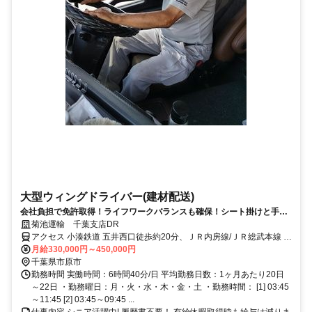
大型ウィングドライバー(建材配送)
会社負担で免許取得！ライフワークバランスも確保！シート掛けと手降
ろし作業がないのでシニアも活躍中です！
菊池運輸 千葉支店DR
アクセス 小湊鉄道 五井西口徒歩約20分、ＪＲ内房線/ＪＲ総武本線 五
井西口徒歩約20分、連絡バス 五井西口徒歩約20分 五井駅より車で10
月給330,000円～450,000円
分
千葉県市原市
勤務時間 実働時間：6時間40分/日 平均勤務日数：1ヶ月あたり20日
～22日 ・勤務曜日：月・火・水・木・金・土 ・勤務時間： [1] 03:45
～11:45 [2] 03:45～09:45 ...