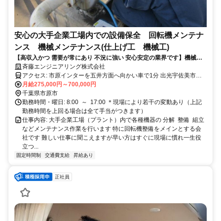
安心の大手企業工場内での設備保全 回転機メンテナ
ンス 機械メンテナンス(仕上げ工 機械工)
【高収入かつ 需要が常にあり 不況に強い 安心安定の業界です】機械い
じりが好きな方や未経験者歓迎！経験者は優遇いたします（給与面相談
斉藤エンジニアリング株式会社
可） ずっと体を使って現場作業ではなく経験や能力に合わせて適切
アクセス: 市原インターを五井方面へ向かい車で1分 出光宇佐美市原
なポジション（技術指導や現場管理など）をご用意いたしますので年齢
インターSS 297号店となり ローソン市原インター 297号店斜め向か
月給275,000円～700,000円
を重ねても活躍する事が可能です。また、退職金が必ずもらえる建設業
い
千葉県市原市
退職金共済に加入しておりますので退職後も安心です。
勤務時間・曜日: 8:00 ～ 17:00 ＊現場により若干の変動あり（上記
勤務時間を上回る場合は全て手当がつきます）
仕事内容: 大手企業工場（プラント）内で各種機器の 分解 整備 組立
などメンテナンス作業を行います 特に回転機整備をメインとする会
社です 難しい仕事に聞こえますが早い方はすぐに現場に慣れ一生役
立つ...
固定時間制
交通費支給
昇給あり
正社員