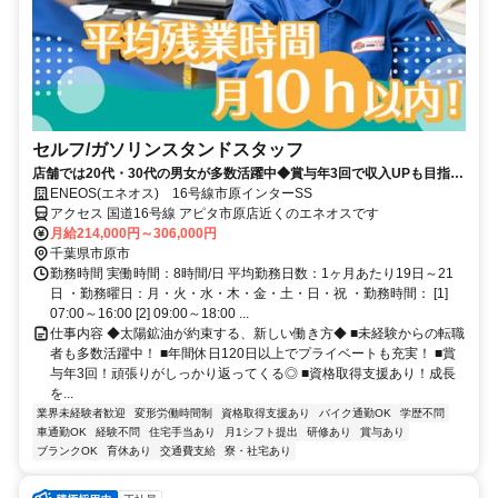
セルフ/ガソリンスタンドスタッフ
店舗では20代・30代の男女が多数活躍中◆賞与年3回で収入UPも目指せ
る！※2025年実績 / 5.5ヶ月分◆年間休日120日以上でプライベートも充
ENEOS(エネオス) 16号線市原インターSS
実！◆月の平均残業時間10時間以内◆業界大手！５４年連続黒字の安定
アクセス 国道16号線 アピタ市原店近くのエネオスです
企業◆資格取得支援もあり！未経験者からでも主任・店長にキャリアア
月給214,000円～306,000円
ップ可能◆国内TOPクラスの社宅制度
千葉県市原市
勤務時間 実働時間：8時間/日 平均勤務日数：1ヶ月あたり19日～21
日 ・勤務曜日：月・火・水・木・金・土・日・祝 ・勤務時間： [1]
07:00～16:00 [2] 09:00～18:00 ...
仕事内容 ◆太陽鉱油が約束する、新しい働き方◆ ■未経験からの転職
者も多数活躍中！ ■年間休日120日以上でプライベートも充実！ ■賞
与年3回！頑張りがしっかり返ってくる◎ ■資格取得支援あり！成長
を...
業界未経験者歓迎
変形労働時間制
資格取得支援あり
バイク通勤OK
学歴不問
車通勤OK
経験不問
住宅手当あり
月1シフト提出
研修あり
賞与あり
ブランクOK
育休あり
交通費支給
寮・社宅あり