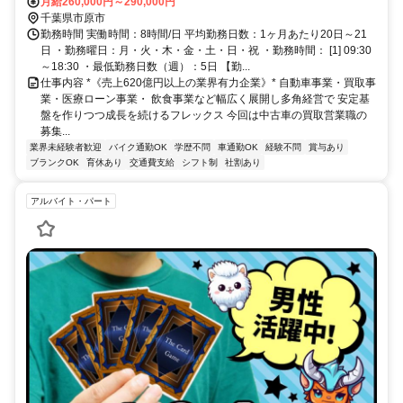
井西口徒歩約26分、連絡バス 五井西口徒歩約28分 市原市平成通り 君
月給260,000円～290,000円
塚交差点近く。JR五井駅と八幡宿駅の中間地点になります。
千葉県市原市
勤務時間 実働時間：8時間/日 平均勤務日数：1ヶ月あたり20日～21
日 ・勤務曜日：月・火・木・金・土・日・祝 ・勤務時間： [1] 09:30
～18:30 ・最低勤務日数（週）：5日 【勤...
仕事内容 *《売上620億円以上の業界有力企業》* 自動車事業・買取事
業・医療ローン事業・ 飲食事業など幅広く展開し多角経営で 安定基
盤を作りつつ成長を続けるフレックス 今回は中古車の買取営業職の
募集...
業界未経験者歓迎
バイク通勤OK
学歴不問
車通勤OK
経験不問
賞与あり
ブランクOK
育休あり
交通費支給
シフト制
社割あり
アルバイト・パート