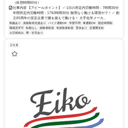
（休憩時間60分）
仕事内容 【アピールポイント】 ✅ 1日の所定内労働時間：7時間30分
年間所定内労働時間：1792時間30分 無理なく働ける環境やで！ ✅ 創
立65周年の安定企業で腰を据えて働ける！ 大手化学メーカ...
制服あり
資格取得支援あり
バイク通勤OK
学歴不問
車通勤OK
固定時間制
職場見学可
転勤なし
経験者歓迎
有資格者歓迎
育休あり
交通費支給
土日祝休み
寮・社宅あり
正社員