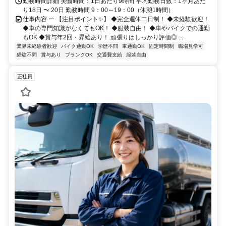
勤務時間詳細 実働時間：1日あたり9時間 平均勤務日数：1ヶ月あた
り18日 〜 20日 勤務時間 9：00～19：00（休憩1時間）
仕事内容 ー 【注目ポイント✨】 ◆完全週休二日制！ ◆未経験歓迎！
◆車の専門知識がなくてもOK！ ◆服装自由！ ◆車やバイクでの通勤
もOK ◆賞与年2回・昇給あり！ 頑張りはしっかり評価◎ ...
業界未経験者歓迎
バイク通勤OK
学歴不問
車通勤OK
固定時間制
職場見学可
経験不問
賞与あり
ブランクOK
交通費支給
服装自由
正社員