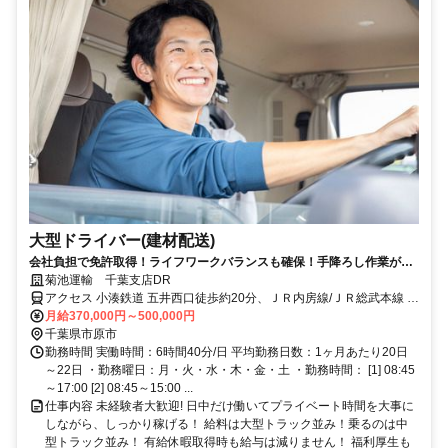
大型ドライバー(建材配送)
会社負担で免許取得！ライフワークバランスも確保！手降ろし作業がな
いのでシニアも活躍中です！
菊池運輸 千葉支店DR
アクセス 小湊鉄道 五井西口徒歩約20分、ＪＲ内房線/ＪＲ総武本線 五
井西口徒歩約20分、連絡バス 五井西口徒歩約20分 五井駅より車で10
月給370,000円～500,000円
分
千葉県市原市
勤務時間 実働時間：6時間40分/日 平均勤務日数：1ヶ月あたり20日
～22日 ・勤務曜日：月・火・水・木・金・土 ・勤務時間： [1] 08:45
～17:00 [2] 08:45～15:00 ...
仕事内容 未経験者大歓迎! 日中だけ働いてプライベート時間を大事に
しながら、しっかり稼げる！ 給料は大型トラック並み！乗るのは中
型トラック並み！ 有給休暇取得時も給与は減りません！ 福利厚生も