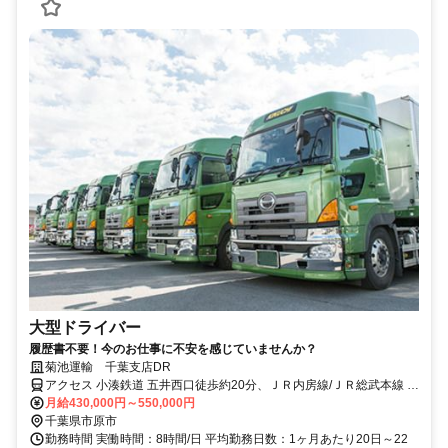
大型ドライバー
履歴書不要！今のお仕事に不安を感じていませんか？
菊池運輸 千葉支店DR
アクセス 小湊鉄道 五井西口徒歩約20分、ＪＲ内房線/ＪＲ総武本線 五
井西口徒歩約20分、連絡バス 五井西口徒歩約20分 五井駅より車で10
月給430,000円～550,000円
分
千葉県市原市
勤務時間 実働時間：8時間/日 平均勤務日数：1ヶ月あたり20日～22