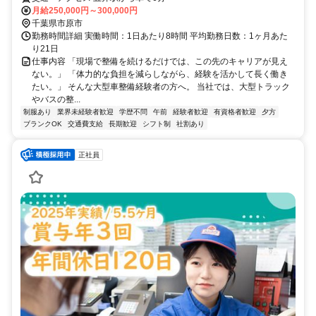
月給250,000円～300,000円
千葉県市原市
勤務時間詳細 実働時間：1日あたり8時間 平均勤務日数：1ヶ月あた
り21日
仕事内容 「現場で整備を続けるだけでは、この先のキャリアが見え
ない。」 「体力的な負担を減らしながら、経験を活かして長く働き
たい。」 そんな大型車整備経験者の方へ。 当社では、大型トラック
やバスの整...
制服あり
業界未経験者歓迎
学歴不問
午前
経験者歓迎
有資格者歓迎
夕方
ブランクOK
交通費支給
長期歓迎
シフト制
社割あり
正社員