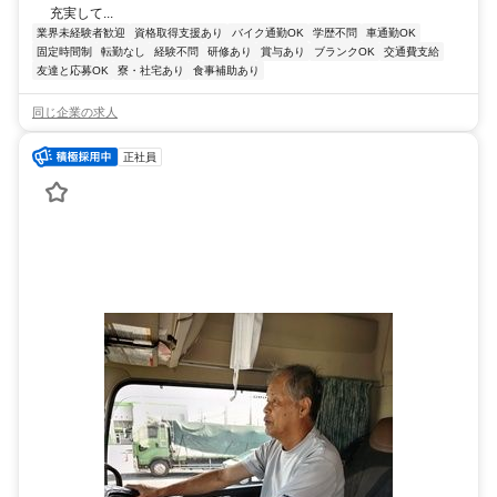
充実して...
業界未経験者歓迎
資格取得支援あり
バイク通勤OK
学歴不問
車通勤OK
固定時間制
転勤なし
経験不問
研修あり
賞与あり
ブランクOK
交通費支給
友達と応募OK
寮・社宅あり
食事補助あり
同じ企業の求人
正社員