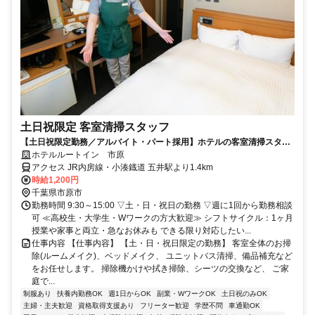
土日祝限定 客室清掃スタッフ
【土日祝限定勤務／アルバイト・パート採用】ホテルの客室清掃スタッ
フ／未経験歓迎！学生・主婦活躍中
ホテルルートイン 市原
アクセス JR内房線・小湊鐡道 五井駅より1.4km
時給1,200円
千葉県市原市
勤務時間 9:30～15:00 ▽土・日・祝日の勤務 ▽週に1回から勤務相談
可 ≪高校生・大学生・Wワークの方大歓迎≫ シフトサイクル：1ヶ月
授業や家事と両立・急なお休みも できる限り対応したい...
仕事内容 【仕事内容】 【土・日・祝日限定の勤務】 客室全体のお掃
除(ルームメイク)、ベッドメイク、 ユニットバス清掃、備品補充など
をお任せします。 掃除機かけや拭き掃除、シーツの交換など、 ご家
庭で...
制服あり
扶養内勤務OK
週1日からOK
副業・WワークOK
土日祝のみOK
主婦・主夫歓迎
資格取得支援あり
フリーター歓迎
学歴不問
車通勤OK