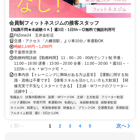
会員制フィットネスジムの接客スタッフ
【知識不問★未経験ＯＫ】週3日・1日5h～◎無料で施設利用可
FitZone24 五井金杉店
交通・アクセス 「八幡宿駅」より車10分／車通勤OK
時給1,140円～1,290円
千葉県市原市
勤務時間詳細 【勤務時間】 11：00～20：00内でシフト制 早番：
11:00～16:00 遅番：15:00～20:00 全番：11:00～20:00 ＊週3日～・
1日5h～ＯＫ ＊Ｗワーク可 ＊...
仕事内容 【トレーニングに興味がある方は是非】 【運動に関する知
識・資格は不要です】 【接客スキルを活かしたい方も大歓迎】 【研
修充実で不安なくスタートできる】 【主婦・Ｗワークのフリータ―
活躍中】 ...
制服あり
扶養内勤務OK
副業・WワークOK
主婦・主夫歓迎
フリーター歓迎
バイク通勤OK
学歴不問
車通勤OK
転勤なし
未経験者歓迎
経験者歓迎
ネイルOK
残業なし
有資格者歓迎
研修あり
ブランクOK
交通費支給
長期歓迎
フルタイム歓迎
週2・3日からOK
前へ
次へ
1
2
3
4
5