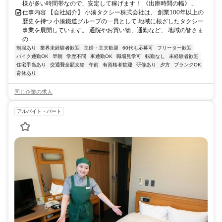
様が多い時間帯なので、安定して稼げます！ 《出庫時間の幅》...
仕事内容 【会社紹介】 小湊タクシー株式会社は、 創業100年以上の
歴史を持つ 小湊鐵道グループの一員として 地域に根ざしたタクシー
事業を展開しています。 通院やお買い物、通勤など、 地域の皆さま
の...
制服あり
業界未経験者歓迎
主婦・主夫歓迎
60代も応募可
フリーター歓迎
バイク通勤OK
早朝
学歴不問
車通勤OK
職場見学可
転勤なし
未経験者歓迎
住宅手当あり
交通費全額支給
午前
有資格者歓迎
研修あり
夕方
ブランクOK
育休あり
同じ企業の求人
アルバイト・パート