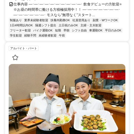
仕事内容 ―･―･―･―･―･―･―･―･―･―･ 飲食デビューの方歓迎⭐
※お昼の時間帯に働ける方積極採用中！！ ―･―･―･―･―･―･―･
―･―･―･―･―･―･ モスなら“無理なく”スタート...
制服あり
業界未経験者歓迎
扶養内勤務OK
社員登用あり
副業・WワークOK
1日4時間以内OK
隔週シフト提出
土日祝のみOK
主婦・主夫歓迎
フリーター歓迎
バイク通勤OK
短期
早朝
シフト自由
車通勤OK
平日のみOK
学生歓迎
経験不問
未経験者歓迎
午前
アルバイト・パート