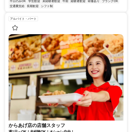
平日のみOK
学生歓迎
未経験者歓迎
午前
経験者歓迎
研修あり
ブランクOK
交通費支給
長期歓迎
シフト制
アルバイト・パート
からあげ店の店舗スタッフ
週1日～OK！未経験OK！オシャレ自由！