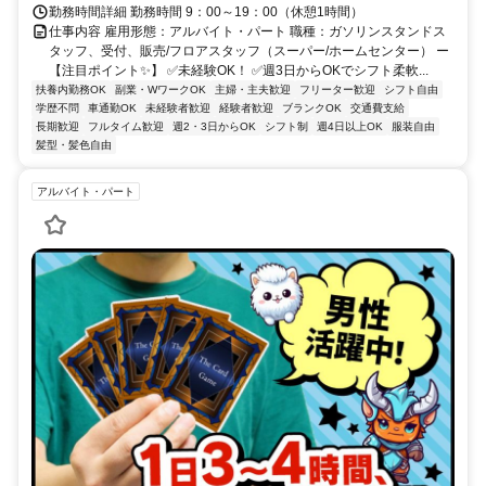
勤務時間詳細 勤務時間 9：00～19：00（休憩1時間）
仕事内容 雇用形態：アルバイト・パート 職種：ガソリンスタンドス
タッフ、受付、販売/フロアスタッフ（スーパー/ホームセンター） ー
【注目ポイント✨】 ✅未経験OK！ ✅週3日からOKでシフト柔軟...
扶養内勤務OK
副業・WワークOK
主婦・主夫歓迎
フリーター歓迎
シフト自由
学歴不問
車通勤OK
未経験者歓迎
経験者歓迎
ブランクOK
交通費支給
長期歓迎
フルタイム歓迎
週2・3日からOK
シフト制
週4日以上OK
服装自由
髪型・髪色自由
アルバイト・パート