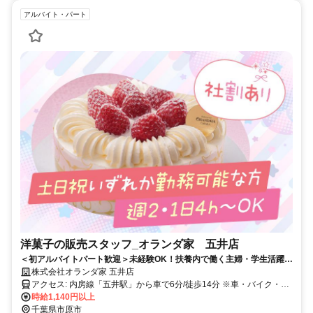
アルバイト・パート
洋菓子の販売スタッフ_オランダ家 五井店
＜初アルバイトパート歓迎＞未経験OK！扶養内で働く主婦・学生活躍
中！／週2日～・1日4時間～柔軟シフトで対応（土日祝いずれかの勤務
株式会社オランダ家 五井店
が可能な方）
アクセス: 内房線「五井駅」から車で6分/徒歩14分 ※車・バイク・自
転車通勤OK
時給1,140円以上
千葉県市原市