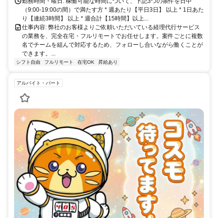
勤務時間・曜日: 稼働可能な時間について、下記3つの条件を日中
（9:00-19:00の間）で満たす方 * 週あたり【平日3日】 以上 * 1日あた
り【連続3時間】 以上 * 週合計【15時間】以上...
仕事内容: 弊社のお客様よりご依頼いただいている経理代行サービス
の業務を、完全在宅・フルリモートでお任せします。案件ごとに複数
名でチームを組んで対応するため、フォローし合いながら働くことが
できます。...
シフト自由
フルリモート
在宅OK
昇給あり
アルバイト・パート