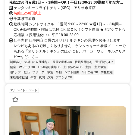
時給1250円★週1日～・3時間～OK！平日18:00-23:00勤務可能な方大
歓迎♪
ケンタッキーフライドチキン(KFC) アリオ市原店
時給1,250円以上
千葉県市原市
勤務時間 シフトサイクル：1週間 9:00～22:00 ★週1日～・3時間～
OK ★勤務時間・曜日は気軽に相談ＯＫ！シフト自由 ★固定シフトも
応相談 ＜採用強化中＞ 平日18:00-23:00
仕事内容 仕事内容 自慢のオリジナルチキンの調理をお任せします！
レシピもあるので難しくありません。ケンタッキーの看板メニューで
もある「オリジナルチキン」のほかにも、バーガーやカーネルクリス
ピーなど、さ...
制服あり
短期（3ヵ月以内）
扶養内勤務OK
社員登用あり
週1日からOK
副業・WワークOK
1日4時間以内OK
土日祝のみOK
主婦・主夫歓迎
週1シフト提出
フリーター歓迎
早朝
シフト自由
平日のみOK
学生歓迎
未経験者歓迎
午前
夜間
夕方
ブランクOK
アルバイト・パート