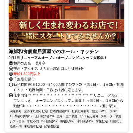
海鮮和食個室居酒屋でのホール・キッチン
9月1日リニューアルオープン♪オープニングスタッフ大募集！
和洋の楽宴 咲月亭
交通・アクセス ＪＲ五井駅西口より徒歩3分
時給1,300円以上
千葉県市原市
勤務時間詳細 16:00～24:00の間でシフト制 ＊週2日～、1日3h～勤務
ＯＫ！ ＊勤務時間・日数は相談に応じます。
仕事内容 ＊＊＊＊＊＊＊＊＊＊＊＊＊＊＊＊＊＊ リニューアルオー
プンにつき、 オープニングスタッフ大募集！ ＜週2日～、1日3hから
勤務OK！＞ ＊＊＊＊＊＊＊＊＊＊＊＊＊＊＊＊＊＊ ＜五井駅ス...
制服あり
業界未経験者歓迎
扶養内勤務OK
社員登用あり
副業・WワークOK
1日4時間以内OK
土日祝のみOK
主婦・主夫歓迎
60代も応募可
フリーター歓迎
シフト自由
学歴不問
即日勤務OK
職場見学可
平日のみOK
学生歓迎
転勤なし
経験不問
未経験者歓迎
経験者歓迎