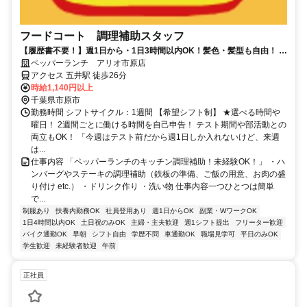
フードコート 調理補助スタッフ
【履歴書不要！】週1日から・1日3時間以内OK！髪色・髪型も自由！ 高
校生◎主婦◎
ペッパーランチ アリオ市原店
アクセス 五井駅 徒歩26分
時給1,140円以上
千葉県市原市
勤務時間 シフトサイクル：1週間 【希望シフト制】 ★選べる時間や
曜日！ 2週間ごとに働ける時間を自己申告！ テスト期間や部活動との
両立もOK！ 「今週はテスト前だから週1日しか入れないけど、来週
は...
仕事内容 「ペッパーランチのキッチン調理補助！未経験OK！」 ・ハ
ンバーグやステーキの調理補助（鉄板の準備、ご飯の用意、お肉の盛
り付け etc.） ・ドリンク作り ・洗い物 仕事内容一つひとつは簡単
で...
制服あり
扶養内勤務OK
社員登用あり
週1日からOK
副業・WワークOK
1日4時間以内OK
土日祝のみOK
主婦・主夫歓迎
週1シフト提出
フリーター歓迎
バイク通勤OK
早朝
シフト自由
学歴不問
車通勤OK
職場見学可
平日のみOK
学生歓迎
未経験者歓迎
午前
正社員