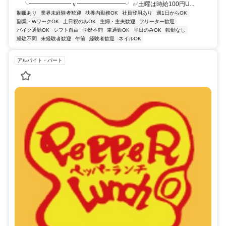
╰━━━━━━━ｖ━━━━━━━━╯ ✅土曜は時給100円U...
制服あり
業界未経験者歓迎
扶養内勤務OK
社員登用あり
週1日からOK
副業・WワークOK
土日祝のみOK
主婦・主夫歓迎
フリーター歓迎
バイク通勤OK
シフト自由
学歴不問
車通勤OK
平日のみOK
転勤なし
経験不問
未経験者歓迎
午前
経験者歓迎
ネイルOK
アルバイト・パート