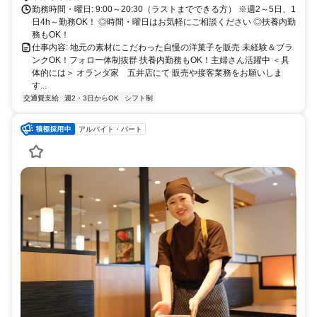
勤務時間・曜日: 9:00～20:30（ラストまでできる方） ※週2～5日、1
日4h～勤務OK！ ◎時間・曜日はお気軽にご相談ください ◎扶養内勤
務もOK！
仕事内容: 地元の素材にこだわった自慢の洋菓子を販売 未経験＆ブラ
ンクOK！フォロー体制抜群 扶養内勤務もOK！主婦さん活躍中 ＜具
体的には＞ オランダ家 五井店にて 販売や接客業務をお願いしま
す...
交通費支給
週2・3日からOK
シフト制
アルバイト・パート