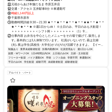
元祖からあげ本舗だるま 市原五井店
交通・アクセス 五井駅車8分 ※車通勤可
時給1,140円以上
千葉県市原市
勤務時間詳細 9:30～21:30 ★＊＊★＊＊★＊＊★＊＊★★＊＊★＊＊
★＊＊★＊＊★ ※週1日からok！ ※土日のみ、平日のみも大歓迎！
＋＋＋＋＋＋＋＋＜シフト例＞＋＋＋＋＋＋＋ （1）9:...
仕事内容 お弁当を中心としたメニューをその場で揚げて､販売しま
す｡ 基本的には3人体制で行います。 社員がいないので､昼は主婦
(夫)､夜は学生(高校生･大学生)が のびのび活躍できますよ。 【イー...
制服あり
業界未経験者歓迎
扶養内勤務OK
社員登用あり
週1日からOK
副業・WワークOK
1日4時間以内OK
土日祝のみOK
主婦・主夫歓迎
フリーター歓迎
バイク通勤OK
早朝
シフト自由
学歴不問
車通勤OK
平日のみOK
学生歓迎
経験不問
未経験者歓迎
経験者歓迎
アルバイト・パート