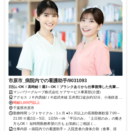
市原市_病院内での看護助手/9031093
日払いOK！高時給！週3～OK！ブランクありから仕事復帰した先輩や
ミドル世代も多数活躍中♪
マンパワーグループ株式会社 ケアサービス事業部(介護)
アクセス ＪＲ内房線/ＪＲ総武本線 五井西口徒歩約32分、小湊鉄道 五
井西口徒歩約32分、連絡バス 五井徒歩約34分 車・バイク通勤
時給1,600円以上
OK（派遣先による）
千葉県市原市
勤務時間 シフトサイクル：1ヶ月 ●3ヶ月以上の長期勤務歓迎 7:00～
21:00 ※週2日～5日、1日5h～ok 「平日のみ」「土日祝のみ」の働き
方もOK！ 短時間勤務希望の方も お気軽にご相談く...
仕事内容 ＜病院内での看護助手＞ 入院患者の身体介助（食事、排