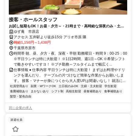
接客・ホールスタッフ
お試し短期もOK！お昼・夕方～・21時まで・高時給な深夜のみ・土日
のみ・平日のみＯＫ
ゆず庵 市原店
アクセス 五井駅より徒歩15分 アリオ市原 隣
時給1,150円～1,438円
千葉県市原市
時間帯 朝、昼、夕方・夜、深夜・早朝 勤務曜日・時間 9：00-25：00
※平日ランチは特に大歓迎！ ※1日2時間、週1日～OK ※希望シフト
で働きやすいですヨ！ ※プチ勤務～フルタイムまで幅広く...
仕事情報 ● 仕事内容 平日ランチは特に大歓迎！ まずはお料理やドリ
ンクを運んだり、 テーブルの片づけなど簡単な作業からお願いしま
す。 接客・マナーが身につくから大人度UPは間違いなし！ 就活に...
社員登用あり
副業・WワークOK
土日祝のみOK
主婦・主夫歓迎
学生歓迎
食費補助あり
まかないあり
シフト制
高校生歓迎
昼食補助あり
食事補助あり
髪型・髪色自由
同じ企業の求人
派遣社員