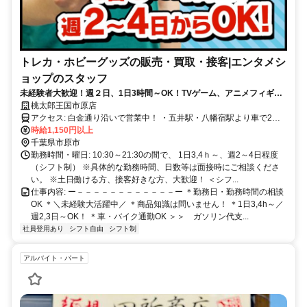
トレカ・ホビーグッズの販売・買取・接客|エンタメシ
ョップのスタッフ
未経験者大歓迎！週２日、1日3時間～OK！TVゲーム、アニメフィギュ
ア、コミック、プラモデル等好きな方歓迎！
桃太郎王国市原店
アクセス: 白金通り沿いで営業中！ ・五井駅・八幡宿駅より車で2〜3
分 ・バス停「白金町三丁目」より徒歩4分 ※自転車・バイク・車通勤
時給1,150円以上
OK ＜これらのエリアから通う方が活躍中です！＞ 八幡宿駅、五井
千葉県市原市
駅、八幡、君塚、古市場、 旭五所、東五所、西五所、岩崎 など！
勤務時間・曜日: 10:30～21:30の間で、 1日3,4ｈ～、週2～4日程度
（シフト制） ※具体的な勤務時間、日数等は面接時にご相談くださ
い。 ※土日働ける方、接客好きな方、大歓迎！ ＜シフ...
仕事内容: ー－－－－－－－－－－－－ー ＊勤務日・勤務時間の相談
OK ＊＼未経験大活躍中／ ＊商品知識は問いません！ ＊1日3,4h～／
週2,3日～OK！ ＊車・バイク通勤OK ＞＞ ガソリン代支...
社員登用あり
シフト自由
シフト制
アルバイト・パート