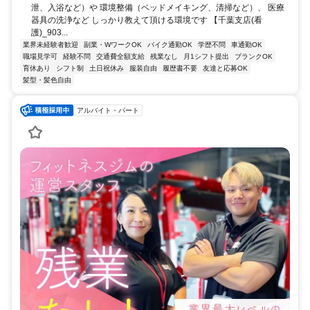
泄、入浴など）や 環境整備（ベッドメイキング、清掃など）、 医療
器具の洗浄など しっかり教えて頂ける環境です 【千葉支店(看
護)_903...
業界未経験者歓迎
副業・WワークOK
バイク通勤OK
学歴不問
車通勤OK
職場見学可
経験不問
交通費全額支給
残業なし
月1シフト提出
ブランクOK
育休あり
シフト制
土日祝休み
服装自由
履歴書不要
友達と応募OK
髪型・髪色自由
アルバイト・パート