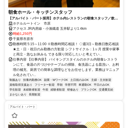
朝食ホール・キッチンスタッフ
【アルバイト・パート採用】ホテル内レストランの朝食スタッフ／飲食
未経験歓迎！主婦(夫)さん活躍中
ホテルルートイン 市原
アクセス JR内房線・小湊鐡道 五井駅より1.4km
時給1,250円
千葉県市原市
勤務時間 5:15～11:00 ※勤務時間応相談！ ◇週3日～勤務日数応相談
★土・日・祝日のみ勤務の方歓迎 シフトサイクル：1ヶ月 授業や家事
と両立・急なお休みも できる限り対応したいと考えてい...
仕事内容 【仕事内容】 バイキングスタイルのホテル内朝食レストラ
ンにて、食器の片づけやテーブルの掃除、食洗器による皿洗い、お料
理の補充、厨房での簡単な調理などをお任せします。業務はマニュア
ル化されてい...
制服あり
扶養内勤務OK
副業・WワークOK
土日祝のみOK
主婦・主夫歓迎
資格取得支援あり
フリーター歓迎
早朝
学歴不問
車通勤OK
平日のみOK
学生歓迎
未経験者歓迎
午前
経験者歓迎
研修あり
ブランクOK
交通費支給
まかないあり
長期歓迎
アルバイト・パート