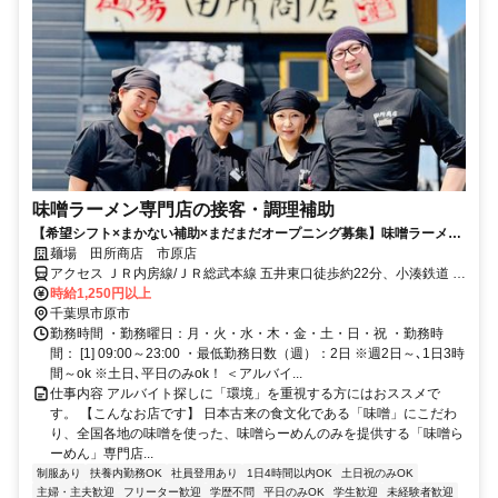
味噌ラーメン専門店の接客・調理補助
【希望シフト×まかない補助×まだまだオープニング募集】味噌ラーメン
専門店「麺場 田所商店 市原店」は、4月にオープンしたばかり！まだま
麺場 田所商店 市原店
だ新しいお店だからこそ、みんなでアイデアを出し合いながら、もっと
アクセス ＪＲ内房線/ＪＲ総武本線 五井東口徒歩約22分、小湊鉄道 五
居心地のいいお店をつくっていける楽しさがあります。ランチに働きた
井東口徒歩約22分、ＪＲ内房線/ＪＲ総武本線 八幡宿西口徒歩約29分
時給1,250円以上
い主婦（夫）さんも、学校帰りの学生さんも、しっかり稼ぎたいフリー
※車・バイク通勤OK
千葉県市原市
ターさんも大歓迎！味噌のいい香りに包まれながら、お客様の「また来
勤務時間 ・勤務曜日：月・火・水・木・金・土・日・祝 ・勤務時
るね！」が増えていくお店を、一緒につくりませんか？今しか味わえな
間： [1] 09:00～23:00 ・最低勤務日数（週）：2日 ※週2日～､1日3時
い「オープニングのワクワク」を、ぜひ一緒に楽しみましょう！
間～ok ※土日､平日のみok！ ＜アルバイ...
仕事内容 アルバイト探しに「環境」を重視する方にはおススメで
す。 【こんなお店です】 日本古来の食文化である「味噌」にこだわ
り、全国各地の味噌を使った、味噌らーめんのみを提供する「味噌ら
ーめん」専門店...
制服あり
扶養内勤務OK
社員登用あり
1日4時間以内OK
土日祝のみOK
主婦・主夫歓迎
フリーター歓迎
学歴不問
平日のみOK
学生歓迎
未経験者歓迎