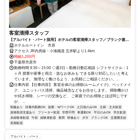
客室清掃スタッフ
【アルバイト・パート採用】ホテルの客室清掃スタッフ／ブランク復
帰・未経験歓迎！主婦(夫)さん活躍中
ホテルルートイン 市原
アクセス JR内房線・小湊鐡道 五井駅より1.4km
時給1,200円
千葉県市原市
勤務時間 9:30～15:00 ◇週3日～勤務日数応相談 シフトサイクル：1
ヶ月 授業や家事と両立・急なお休みも できる限り対応したいと考え
ています。 無理なく働けるよう、お気軽にご相談ください。...
仕事内容 【仕事内容】 客室全体のお掃除(ルームメイク)、ベッドメイ
ク、 ユニットバス清掃、備品補充などをお任せします。 掃除機かけ
や拭き掃除、シーツの交換など、 ご家庭でのお掃除とほぼ同じです
が、 ...
制服あり
扶養内勤務OK
副業・WワークOK
土日祝のみOK
主婦・主夫歓迎
資格取得支援あり
フリーター歓迎
学歴不問
車通勤OK
平日のみOK
学生歓迎
未経験者歓迎
午前
経験者歓迎
夜間
研修あり
夕方
ブランクOK
交通費支給
長期歓迎
アルバイト・パート