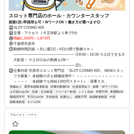
スロット専門店のホール・カウンタースタッフ
面接1回♪即採用も可！WワークOK！働き方が選べます◎
SLOT COSMO 405
交通・アクセス ＪＲ五井駅より車で5分
時給1,300円～1,875円
千葉県市原市
勤務時間詳細 ＜共に週2日～6日の間で勤務ＯＫ＞
――――――――――――――――― ①9:00～16:30 ※土日できる方
大歓迎！ ※土日のみの勤務もOK！
――――――――――――――――― ②1...
仕事内容 市原市スロット専門店 「SLOT COSMO 405」 NEWスタッ
フ大募集！ 未経験の方も積極採用中！ ～～～～～～～～～～～～～
～～～～ ・未経験でも時給1300円スタート♪ ・遅番スタ...
制服あり
業界未経験者歓迎
扶養内勤務OK
社員登用あり
副業・WワークOK
土日祝のみOK
主婦・主夫歓迎
フリーター歓迎
シフト自由
学歴不問
車通勤OK
職場見学可
平日のみOK
学生歓迎
転勤なし
経験不問
未経験者歓迎
午前
経験者歓迎
ネイルOK
アルバイト・パート