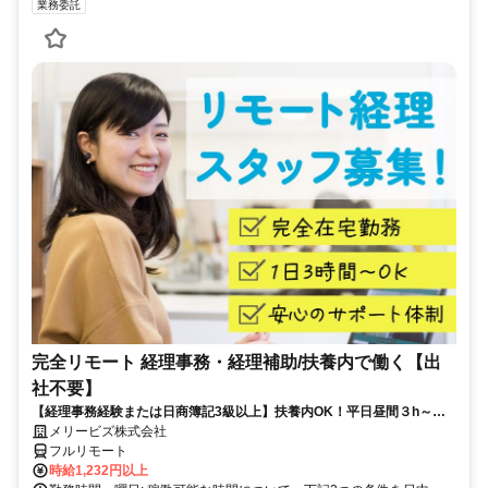
業務委託
完全リモート 経理事務・経理補助/扶養内で働く【出
社不要】
【経理事務経験または日商簿記3級以上】扶養内OK！平日昼間３h～。
完全在宅で育児・介護中の方も大歓迎♪
メリービズ株式会社
フルリモート
時給1,232円以上