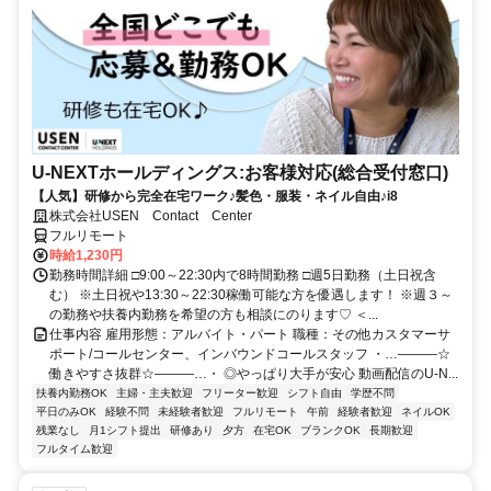
U-NEXTホールディングス:お客様対応(総合受付窓口)
【人気】研修から完全在宅ワーク♪髪色・服装・ネイル自由♪i8
株式会社USEN Contact Center
フルリモート
時給1,230円
勤務時間詳細 □9:00～22:30内で8時間勤務 □週5日勤務（土日祝含
む） ※土日祝や13:30～22:30稼働可能な方を優遇します！ ※週３～
の勤務や扶養内勤務を希望の方も相談にのります♡ ＜...
仕事内容 雇用形態：アルバイト・パート 職種：その他カスタマーサ
ポート/コールセンター、インバウンドコールスタッフ ・…―――☆
働きやすさ抜群☆―――…・ ◎やっぱり大手が安心 動画配信のU-N...
扶養内勤務OK
主婦・主夫歓迎
フリーター歓迎
シフト自由
学歴不問
平日のみOK
経験不問
未経験者歓迎
フルリモート
午前
経験者歓迎
ネイルOK
残業なし
月1シフト提出
研修あり
夕方
在宅OK
ブランクOK
長期歓迎
フルタイム歓迎