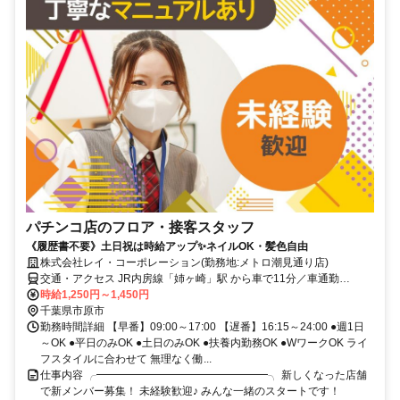
パチンコ店のフロア・接客スタッフ
《履歴書不要》土日祝は時給アップ✨ネイルOK・髪色自由
株式会社レイ・コーポレーション(勤務地:メトロ潮見通り店)
交通・アクセス JR内房線「姉ヶ崎」駅 から車で11分／車通勤
OK（駐車場完備・ガソリン代支給）
時給1,250円～1,450円
千葉県市原市
勤務時間詳細 【早番】09:00～17:00 【遅番】16:15～24:00 ●週1日
～OK ●平日のみOK ●土日のみOK ●扶養内勤務OK ●WワークOK ライ
フスタイルに合わせて 無理なく働...
仕事内容 ╭━━━━━━━━━━━━━━━━╮ 新しくなった店舗
で新メンバー募集！ 未経験歓迎♪ みんな一緒のスタートです！