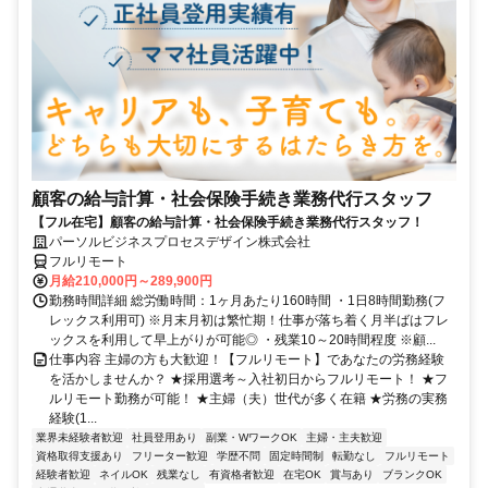
顧客の給与計算・社会保険手続き業務代行スタッフ
【フル在宅】顧客の給与計算・社会保険手続き業務代行スタッフ！
パーソルビジネスプロセスデザイン株式会社
フルリモート
月給210,000円～289,900円
勤務時間詳細 総労働時間：1ヶ月あたり160時間 ・1日8時間勤務(フ
レックス利用可) ※月末月初は繁忙期！仕事が落ち着く月半ばはフレ
ックスを利用して早上がりが可能◎ ・残業10～20時間程度 ※顧...
仕事内容 主婦の方も大歓迎！【フルリモート】であなたの労務経験
を活かしませんか？ ★採用選考～入社初日からフルリモート！ ★フ
ルリモート勤務が可能！ ★主婦（夫）世代が多く在籍 ★労務の実務
経験(1...
業界未経験者歓迎
社員登用あり
副業・WワークOK
主婦・主夫歓迎
資格取得支援あり
フリーター歓迎
学歴不問
固定時間制
転勤なし
フルリモート
経験者歓迎
ネイルOK
残業なし
有資格者歓迎
在宅OK
賞与あり
ブランクOK