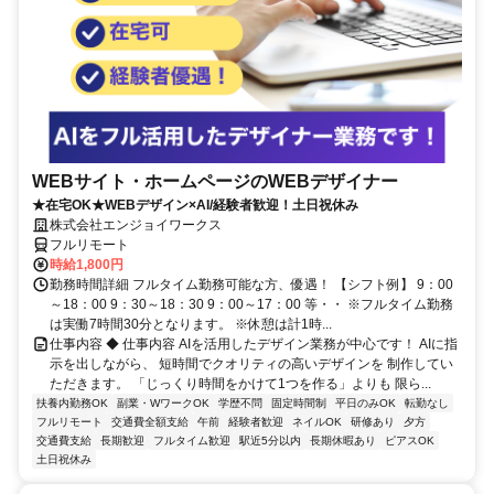
WEBサイト・ホームページのWEBデザイナー
★在宅OK★WEBデザイン×AI/経験者歓迎！土日祝休み
株式会社エンジョイワークス
フルリモート
時給1,800円
勤務時間詳細 フルタイム勤務可能な方、優遇！ 【シフト例】 9：00
～18：00 9：30～18：30 9：00～17：00 等・・ ※フルタイム勤務
は実働7時間30分となります。 ※休憩は計1時...
仕事内容 ◆ 仕事内容 AIを活用したデザイン業務が中心です！ AIに指
示を出しながら、 短時間でクオリティの高いデザインを 制作してい
ただきます。 「じっくり時間をかけて1つを作る」よりも 限ら...
扶養内勤務OK
副業・WワークOK
学歴不問
固定時間制
平日のみOK
転勤なし
フルリモート
交通費全額支給
午前
経験者歓迎
ネイルOK
研修あり
夕方
交通費支給
長期歓迎
フルタイム歓迎
駅近5分以内
長期休暇あり
ピアスOK
土日祝休み