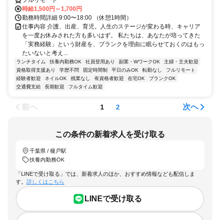
フルリモート
時給1,500円～1,700円
勤務時間詳細 9:00〜18:00 （休憩1時間）
仕事内容 介護、出産、育児。人生のステージが変わる時、キャリア
を一度お休みされた方も多いはず。 私たちは、あなたが培ってきた
「実務経験」という財産を、ブランクを理由に眠らせておくのはもっ
たいないと考え...
ランチタイム
扶養内勤務OK
社員登用あり
副業・WワークOK
主婦・主夫歓迎
資格取得支援あり
学歴不問
固定時間制
平日のみOK
転勤なし
フルリモート
経験者歓迎
ネイルOK
残業なし
有資格者歓迎
在宅OK
ブランクOK
交通費支給
長期歓迎
フルタイム歓迎
前へ
次へ
1
2
この条件の新着求人を受け取る
千葉県 / 榎戸駅
扶養内勤務OK
「LINEで受け取る」では、新着求人のほか、おすすめ情報なども配信しま
す。
詳しくはこちら
LINEで受け取る