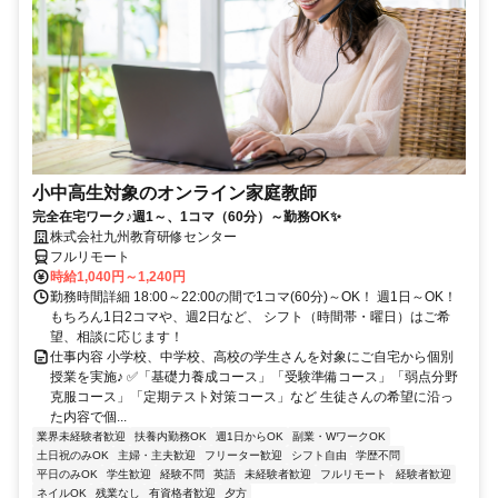
小中高生対象のオンライン家庭教師
完全在宅ワーク♪週1～、1コマ（60分）～勤務OK✨
株式会社九州教育研修センター
フルリモート
時給1,040円～1,240円
勤務時間詳細 18:00～22:00の間で1コマ(60分)～OK！ 週1日～OK！
もちろん1日2コマや、週2日など、 シフト（時間帯・曜日）はご希
望、相談に応じます！
仕事内容 小学校、中学校、高校の学生さんを対象にご自宅から個別
授業を実施♪ ✅「基礎力養成コース」「受験準備コース」「弱点分野
克服コース」「定期テスト対策コース」など 生徒さんの希望に沿っ
た内容で個...
業界未経験者歓迎
扶養内勤務OK
週1日からOK
副業・WワークOK
土日祝のみOK
主婦・主夫歓迎
フリーター歓迎
シフト自由
学歴不問
平日のみOK
学生歓迎
経験不問
英語
未経験者歓迎
フルリモート
経験者歓迎
ネイルOK
残業なし
有資格者歓迎
夕方