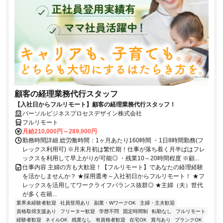
顧客の経理業務代行スタッフ
【入社日からフルリモート】顧客の経理業務代行スタッフ！
パーソルビジネスプロセスデザイン株式会社
フルリモート
月給210,000円～289,900円
勤務時間詳細 総労働時間：1ヶ月あたり160時間 ・1日8時間勤務(フ
レックス利用可) ※月末月初は繁忙期！仕事が落ち着く月半ばはフレ
ックスを利用して早上がりが可能◎ ・残業10～20時間程度 ※顧...
仕事内容 主婦の方も大歓迎！【フルリモート】であなたの経理経験
を活かしませんか？ ★採用選考～入社初日からフルリモート！ ★フ
レックスを活用してワークライフバランス抜群◎ ★主婦（夫）世代
が多く在籍...
業界未経験者歓迎
社員登用あり
副業・WワークOK
主婦・主夫歓迎
資格取得支援あり
フリーター歓迎
学歴不問
固定時間制
転勤なし
フルリモート
経験者歓迎
ネイルOK
残業なし
有資格者歓迎
在宅OK
賞与あり
ブランクOK