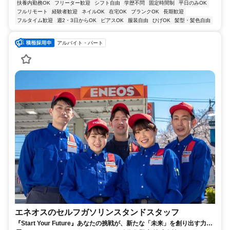
扶養内勤務OK
フリーター歓迎
シフト自由
学歴不問
固定時間制
平日のみOK
フルリモート
経験者歓迎
ネイルOK
在宅OK
ブランクOK
長期歓迎
フルタイム歓迎
週2・3日からOK
ピアスOK
服装自由
ひげOK
髪型・髪色自由
アルバイト・パート
エネオスのセルフガソリンスタンドスタッフ
『Start Your Future』あなたの挑戦が、新たな「未来」を創り出す力に