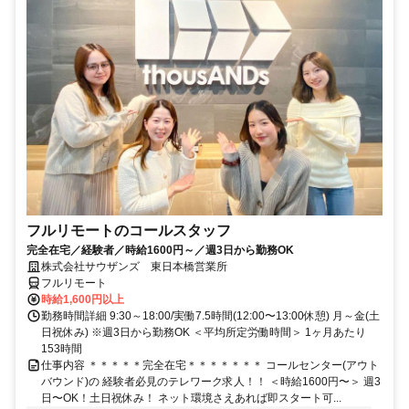
フルリモートのコールスタッフ
完全在宅／経験者／時給1600円～／週3日から勤務OK
株式会社サウザンズ 東日本橋営業所
フルリモート
時給1,600円以上
勤務時間詳細 9:30～18:00/実働7.5時間(12:00〜13:00休憩) 月～金(土
日祝休み) ※週3日から勤務OK ＜平均所定労働時間＞ 1ヶ月あたり
153時間
仕事内容 ＊＊＊＊＊完全在宅＊＊＊＊＊＊＊ コールセンター(アウト
バウンド)の 経験者必見のテレワーク求人！！ ＜時給1600円〜＞ 週3
日〜OK！土日祝休み！ ネット環境さえあれば即スタート可...