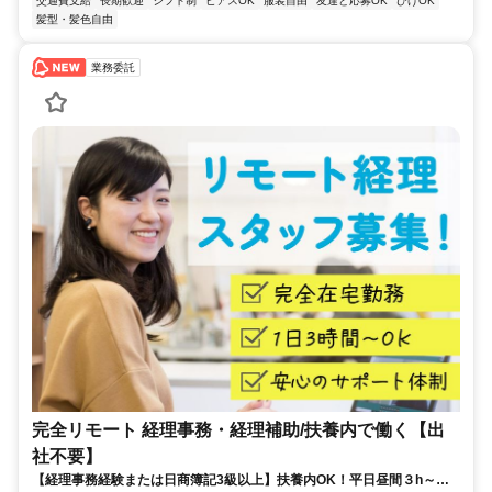
交通費支給
長期歓迎
シフト制
ピアスOK
服装自由
友達と応募OK
ひげOK
髪型・髪色自由
業務委託
完全リモート 経理事務・経理補助/扶養内で働く【出
社不要】
【経理事務経験または日商簿記3級以上】扶養内OK！平日昼間３h～。