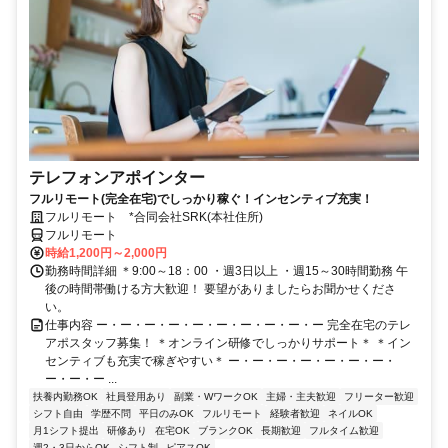
テレフォンアポインター
フルリモート(完全在宅)でしっかり稼ぐ！インセンティブ充実！
フルリモート *合同会社SRK(本社住所)
フルリモート
時給1,200円～2,000円
勤務時間詳細 ＊9:00～18：00 ・週3日以上 ・週15～30時間勤務 午
後の時間帯働ける方大歓迎！ 要望がありましたらお聞かせくださ
い。
仕事内容 ー・ー・ー・ー・ー・ー・ー・ー・ー・ー 完全在宅のテレ
アポスタッフ募集！ ＊オンライン研修でしっかりサポート＊ ＊イン
センティブも充実で稼ぎやすい＊ ー・ー・ー・ー・ー・ー・ー・
ー・ー・ー ...
扶養内勤務OK
社員登用あり
副業・WワークOK
主婦・主夫歓迎
フリーター歓迎
シフト自由
学歴不問
平日のみOK
フルリモート
経験者歓迎
ネイルOK
月1シフト提出
研修あり
在宅OK
ブランクOK
長期歓迎
フルタイム歓迎
週2・3日からOK
シフト制
ピアスOK