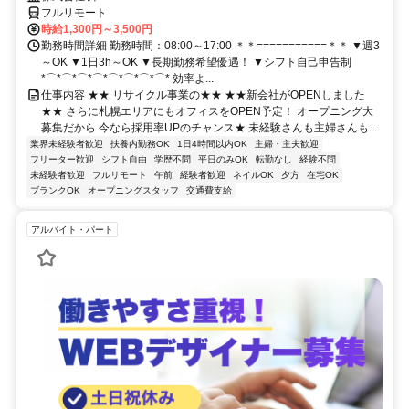
フルリモート
時給1,300円～3,500円
勤務時間詳細 勤務時間：08:00～17:00 ＊＊===========＊＊ ▼週3
～OK ▼1日3h～OK ▼長期勤務希望優遇！ ▼シフト自己申告制
*⌒*⌒*⌒*⌒*⌒*⌒*⌒*⌒* 効率よ...
仕事内容 ★★ リサイクル事業の★★ ★★新会社がOPENしました
★★ さらに札幌エリアにもオフィスをOPEN予定！ オープニング大
募集だから 今なら採用率UPのチャンス★ 未経験さんも主婦さんも...
業界未経験者歓迎
扶養内勤務OK
1日4時間以内OK
主婦・主夫歓迎
フリーター歓迎
シフト自由
学歴不問
平日のみOK
転勤なし
経験不問
未経験者歓迎
フルリモート
午前
経験者歓迎
ネイルOK
夕方
在宅OK
ブランクOK
オープニングスタッフ
交通費支給
アルバイト・パート