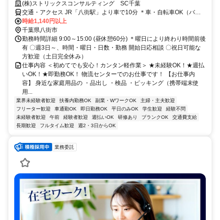
(株)ストリックスコンサルティング SC千葉
交通・アクセス JR「八街駅」より車で10分 ＊車・自転車OK（バイ
ク不可）
時給1,140円以上
千葉県八街市
勤務時間詳細 9:00～15:00 (昼休憩60分) ＊曜日により終わり時間前後
有 〇週3日～、時間・曜日・日数・勤務 開始日応相談 〇祝日可能な
方歓迎（土日完全休み）
仕事内容 ＜初めてでも安心！カンタン軽作業＞ ★未経験OK！★週払
いOK！★即勤務OK！ 物流センターでのお仕事です！ 【お仕事内
容】 身近な家庭用品の ・品出し ・検品 ・ピッキング（携帯端末使
用...
業界未経験者歓迎
扶養内勤務OK
副業・WワークOK
主婦・主夫歓迎
フリーター歓迎
車通勤OK
即日勤務OK
平日のみOK
学生歓迎
経験不問
未経験者歓迎
午前
経験者歓迎
週払いOK
研修あり
ブランクOK
交通費支給
長期歓迎
フルタイム歓迎
週2・3日からOK
業務委託