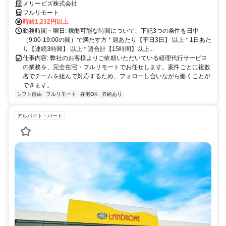
完全在宅で育児・介護中の方も大歓迎♪
メリービズ株式会社
フルリモート
時給1,232円以上
勤務時間・曜日: 稼働可能な時間について、下記3つの条件を日中
（9:00-19:00の間）で満たす方 * 週あたり【平日3日】 以上 * 1日あた
り【連続3時間】 以上 * 週合計【15時間】以上...
仕事内容: 弊社のお客様よりご依頼いただいている経理代行サービス
の業務を、完全在宅・フルリモートでお任せします。案件ごとに複数
名でチームを組んで対応するため、フォローし合いながら働くことが
できます。...
シフト自由
フルリモート
在宅OK
昇給あり
アルバイト・パート