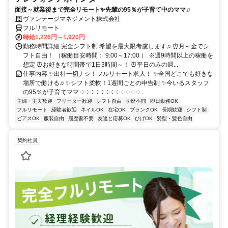
面接～就業後まで完全リモート✨先輩の95％が子育て中のママ♫
ヴァンテージマネジメント株式会社
フルリモート
時給1,226円～1,920円
勤務時間詳細 完全シフト制 希望を最大限考慮します♫ ⏰月～金でシ
フト自由！ （稼働目安時間： 9:00～17:00 ） ※週9時間以上の稼働を
想定 ⏰お好きな時間帯で1日3時間～！ ⏰平日のみの週...
仕事内容 ✨出社一切ナシ！フルリモート求人！ ✨全国どこでも好きな
場所で働ける♫ ✨シフト柔軟！1週間ごとの申告制 ✨今いるスタッフ
の95％が子育てママ ༶ ༶ ༶ ༶ ༶ ༶ ༶ ༶ ༶ ༶ ༶ ༶...
主婦・主夫歓迎
フリーター歓迎
シフト自由
学歴不問
即日勤務OK
フルリモート
経験者歓迎
ネイルOK
在宅OK
ブランクOK
長期歓迎
シフト制
ピアスOK
服装自由
履歴書不要
友達と応募OK
ひげOK
髪型・髪色自由
契約社員