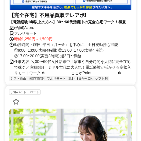
【完全在宅】不用品買取テレアポ!
【電話経験1年以上の方へ】30〜60代活躍中の完全在宅ワーク！得意な
電話対応で15時までに賢く稼ぐ✨買取経験者は即優遇！
(合同)Azero
フルリモート
時給1,250円～1,500円
勤務時間・曜日: 平日（月〜金）を中心に、土日祝勤務も可能
①9:00~13:00(実働4時間) ②13:00~17:00(実働4時間)
③17:00~20:00(実働3時間) 週3日〜勤務...
仕事内容: ＼30〜60代女性活躍中！家事や自分時間を大切に完全在宅
で稼ぐ／ 主婦(夫)・ミドル世代に大人気！電話経験が活かせる高収入
リモートワーク ✼┈┈┈┈┈┈┈ここがPoint┈┈┈┈┈┈┈✼...
シフト自由
固定時間制
フルリモート
週2・3日からOK
シフト制
アルバイト・パート