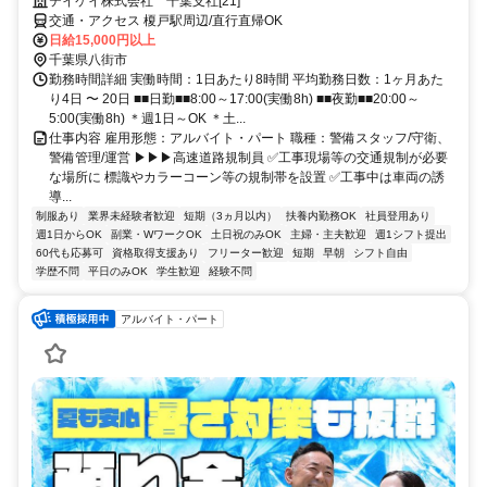
テイケイ株式会社 千葉支社[21]
交通・アクセス 榎戸駅周辺/直行直帰OK
日給15,000円以上
千葉県八街市
勤務時間詳細 実働時間：1日あたり8時間 平均勤務日数：1ヶ月あた
り4日 〜 20日 ■■日勤■■8:00～17:00(実働8h) ■■夜勤■■20:00～
5:00(実働8h) ＊週1日～OK ＊土...
仕事内容 雇用形態：アルバイト・パート 職種：警備スタッフ/守衛、
警備管理/運営 ▶▶▶高速道路規制員 ✅工事現場等の交通規制が必要
な場所に 標識やカラーコーン等の規制帯を設置 ✅工事中は車両の誘
導...
制服あり
業界未経験者歓迎
短期（3ヵ月以内）
扶養内勤務OK
社員登用あり
週1日からOK
副業・WワークOK
土日祝のみOK
主婦・主夫歓迎
週1シフト提出
60代も応募可
資格取得支援あり
フリーター歓迎
短期
早朝
シフト自由
学歴不問
平日のみOK
学生歓迎
経験不問
アルバイト・パート