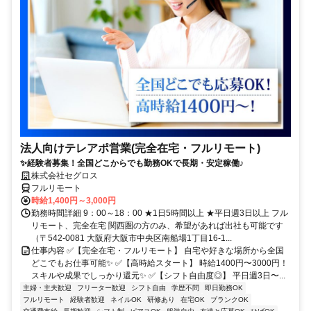
法人向けテレアポ営業(完全在宅・フルリモート)
✨経験者募集！全国どこからでも勤務OKで長期・安定稼働♪
株式会社セグロス
フルリモート
時給1,400円～3,000円
勤務時間詳細 9：00～18：00 ★1日5時間以上 ★平日週3日以上 フル
リモート、完全在宅 関西圏の方のみ、希望があれば出社も可能です
（〒542-0081 大阪府大阪市中央区南船場1丁目16-1...
仕事内容 ✅【完全在宅・フルリモート】 自宅や好きな場所から全国
どこでもお仕事可能✨ ✅【高時給スタート】 時給1400円〜3000円！
スキルや成果でしっかり還元✨ ✅【シフト自由度◎】 平日週3日〜...
主婦・主夫歓迎
フリーター歓迎
シフト自由
学歴不問
即日勤務OK
フルリモート
経験者歓迎
ネイルOK
研修あり
在宅OK
ブランクOK