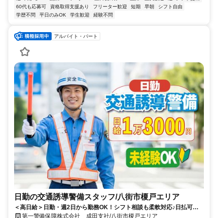
60代も応募可
資格取得支援あり
フリーター歓迎
短期
早朝
シフト自由
学歴不問
平日のみOK
学生歓迎
経験不問
アルバイト・パート
日勤の交通誘導警備スタッフ/八街市榎戸エリア
＜高日給＞日勤・週2日から勤務OK！シフト相談も柔軟対応♪日払可◎
未経験歓迎★
第一警備保障株式会社 成田支社/八街市榎戸エリア