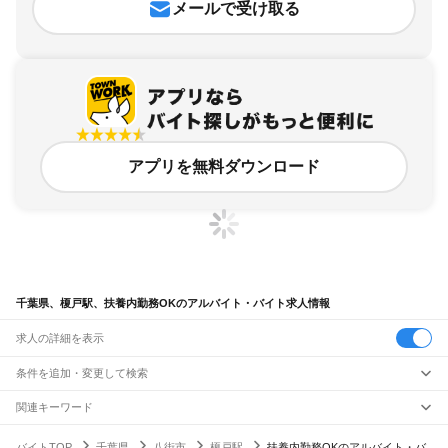
メールで受け取る
アプリを無料ダウンロード
千葉県、榎戸駅、扶養内勤務OKのアルバイト・バイト求人情報
求人の詳細を表示
条件を追加・変更して検索
市区町村を追加・変更
関連キーワード
完全在宅ワーク 全国
シール貼り 在宅
現在地周辺
ガチャガチャ
犬カフェ
千葉県
駅を追加・変更
バイトTOP
千葉県
八街市
榎戸駅
扶養内勤務OKのアルバイト・バ