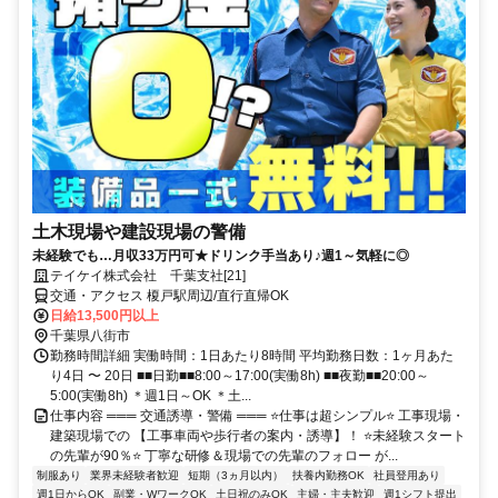
土木現場や建設現場の警備
未経験でも…月収33万円可★ドリンク手当あり♪週1～気軽に◎
テイケイ株式会社 千葉支社[21]
交通・アクセス 榎戸駅周辺/直行直帰OK
日給13,500円以上
千葉県八街市
勤務時間詳細 実働時間：1日あたり8時間 平均勤務日数：1ヶ月あた
り4日 〜 20日 ■■日勤■■8:00～17:00(実働8h) ■■夜勤■■20:00～
5:00(実働8h) ＊週1日～OK ＊土...
仕事内容 ═══ 交通誘導・警備 ═══ ⭐仕事は超シンプル⭐ 工事現場・
建築現場での 【工事車両や歩行者の案内・誘導】！ ⭐未経験スタート
の先輩が90％⭐ 丁寧な研修＆現場での先輩のフォロー が...
制服あり
業界未経験者歓迎
短期（3ヵ月以内）
扶養内勤務OK
社員登用あり
週1日からOK
副業・WワークOK
土日祝のみOK
主婦・主夫歓迎
週1シフト提出