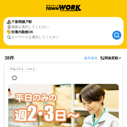
千葉県
榎戸駅
職種を選択してください
扶養内勤務OK
キーワードを選択してください
38件
条件保存
関連度順
アルバイト・パート