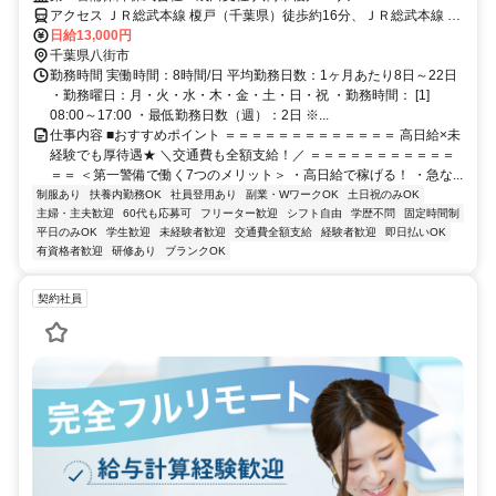
アクセス ＪＲ総武本線 榎戸（千葉県）徒歩約16分、ＪＲ総武本線 南
酒々井徒歩約48分、ＪＲ総武本線 八街北口徒歩約49分 直行直帰OK
日給13,000円
＊交通費全額支給＊
千葉県八街市
勤務時間 実働時間：8時間/日 平均勤務日数：1ヶ月あたり8日～22日
・勤務曜日：月・火・水・木・金・土・日・祝 ・勤務時間： [1]
08:00～17:00 ・最低勤務日数（週）：2日 ※...
仕事内容 ■おすすめポイント ＝＝＝＝＝＝＝＝＝＝＝＝＝ 高日給×未
経験でも厚待遇★ ＼交通費も全額支給！／ ＝＝＝＝＝＝＝＝＝＝＝
＝＝ ＜第一警備で働く7つのメリット＞ ・高日給で稼げる！ ・急な...
制服あり
扶養内勤務OK
社員登用あり
副業・WワークOK
土日祝のみOK
主婦・主夫歓迎
60代も応募可
フリーター歓迎
シフト自由
学歴不問
固定時間制
平日のみOK
学生歓迎
未経験者歓迎
交通費全額支給
経験者歓迎
即日払いOK
有資格者歓迎
研修あり
ブランクOK
契約社員