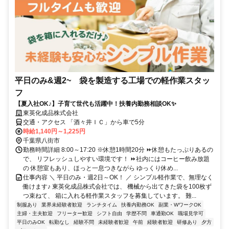
平日のみ&週2~ 袋を製造する工場での軽作業スタッ
フ
【夏入社OK♪】子育て世代も活躍中！扶養内勤務相談OK✨
東英化成品株式会社
交通・アクセス 「酒々井ＩＣ」から車で5分
時給1,140円～1,225円
千葉県八街市
勤務時間詳細 8:00～17:20 ※休憩1時間20分 ⏩休憩もたっぷりあるの
で、 リフレッシュしやすい環境です！ ⏩社内にはコーヒー飲み放題
の 休憩室もあり、ほっと一息つきながら ゆっくり休め...
仕事内容 ＼ 平日のみ・週2日～OK！ ／ シンプル軽作業で、無理なく
働けます♪ 東英化成品株式会社では、 機械から出てきた袋を100枚ず
つ束ねて、 箱に入れる軽作業スタッフを募集しています。 難...
制服あり
業界未経験者歓迎
ランチタイム
扶養内勤務OK
副業・WワークOK
主婦・主夫歓迎
フリーター歓迎
シフト自由
学歴不問
車通勤OK
職場見学可
平日のみOK
転勤なし
経験不問
未経験者歓迎
午前
経験者歓迎
研修あり
夕方