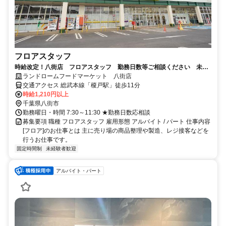
フロアスタッフ
時給改定！八街店 フロアスタッフ 勤務日数等ご相談ください 未経
験者歓迎
ランドロームフードマーケット 八街店
交通アクセス 総武本線「榎戸駅」徒歩11分
時給1,210円以上
千葉県八街市
勤務曜日・時間 7:30～11:30 ★勤務日数応相談
募集要項 職種 フロアスタッフ 雇用形態 アルバイト / パート 仕事内容
[フロア]のお仕事とは 主に売り場の商品整理や製造、レジ接客などを
行うお仕事です。
固定時間制
未経験者歓迎
アルバイト・パート