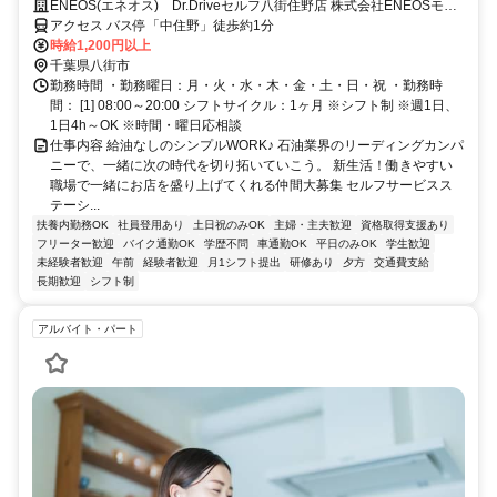
なる。
ENEOS(エネオス) Dr.Driveセルフ八街住野店 株式会社ENEOSモビ
リニア
アクセス バス停「中住野」徒歩約1分
時給1,200円以上
千葉県八街市
勤務時間 ・勤務曜日：月・火・水・木・金・土・日・祝 ・勤務時
間： [1] 08:00～20:00 シフトサイクル：1ヶ月 ※シフト制 ※週1日、
1日4h～OK ※時間・曜日応相談
仕事内容 給油なしのシンプルWORK♪ 石油業界のリーディングカンパ
ニーで、一緒に次の時代を切り拓いていこう。 新生活！働きやすい
職場で一緒にお店を盛り上げてくれる仲間大募集 セルフサービスス
テーシ...
扶養内勤務OK
社員登用あり
土日祝のみOK
主婦・主夫歓迎
資格取得支援あり
フリーター歓迎
バイク通勤OK
学歴不問
車通勤OK
平日のみOK
学生歓迎
未経験者歓迎
午前
経験者歓迎
月1シフト提出
研修あり
夕方
交通費支給
長期歓迎
シフト制
アルバイト・パート