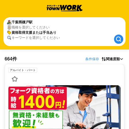
千葉県
千葉県
榎戸駅
榎戸駅
職種を選択してください
資格取得支援または手当あり
資格取得支援または手当あり
キーワードを選択してください
664件
条件保存
関連度順
アルバイト・パート