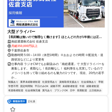
大型ドライバー
【長距離は無いので無理なく働けます】ほとんどの方が1年後には正社
員へ登用！安心・安定して働けます
南総通運株式会社 佐倉支店
月給350,000円以上
千葉県佐倉市
勤務時間 5:00～14:00（休憩1時間）※おおよその時間 ※配送先・道
路状況などにより変更有
仕事内容 ラジオCMでもお馴染みの「南総通運」で 大型ドライバーを
募集します。 夜勤なし！長距離なし！ 福利厚生も充実しているので
メリハリを持って取り組めるのも魅力の1つです。 現在、20代の若手
か...
制服あり
業界未経験者歓迎
社員登用あり
資格取得支援あり
社会保険あり
早朝
学歴不問
固定時間制
平日のみOK
経験不問
未経験者歓迎
午前
経験者歓迎
有資格者歓迎
社会保険完備
賞与あり
ブランクOK
日中
長期歓迎
土日祝休み
正社員