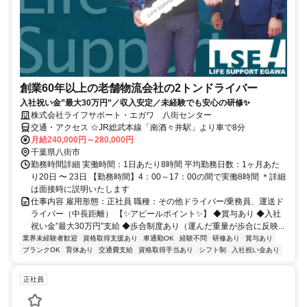
創業60年以上の老舗物流会社の2トンドライバー
入社祝い金”最大30万円”／収入安定／未経験でも安心の研修✨
株式会社ライフサポート・エガワ 八街センター
交通・アクセス ☆JR総武本線「南酒々井駅」より車で8分
月給240,000円～280,000円
千葉県八街市
勤務時間詳細 実働時間：1日あたり8時間 平均勤務日数：1ヶ月あた
り20日 〜 23日 【勤務時間】4：00～17：00の間で実働8時間 ＊詳細
は面接時に説明いたします
仕事内容 雇用形態：正社員 職種：その他ドライバー/乗務員、運送ド
ライバー（中長距離） 【✨アピールポイント✨】 ◆賞与あり ◆入社
祝い金”最大30万円”支給 ◆歩合制度あり（運んだ重量が歩合に反映...
業界未経験者歓迎
資格取得支援あり
車通勤OK
経験不問
研修あり
賞与あり
ブランクOK
育休あり
交通費支給
資格取得手当あり
シフト制
入社祝い金あり
正社員