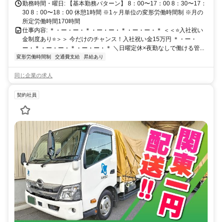
勤務時間・曜日: 【基本勤務パターン】 8：00〜17：00 8：30〜17：
30 8：00〜18：00 休憩1時間 ※1ヶ月単位の変形労働時間制 ※月の
所定労働時間170時間
仕事内容: ＊・ー・ー・＊・ー・ー・＊・ー・ー・＊ ＜＜⭐️入社祝い
金制度あり⭐️＞＞ 今だけのチャンス！入社祝い金15万円 ＊・ー・
ー・＊・ー・ー・＊・ー・ー・＊ ＼日曜定休×夜勤なしで働ける管...
変形労働時間制
交通費支給
昇給あり
同じ企業の求人
契約社員