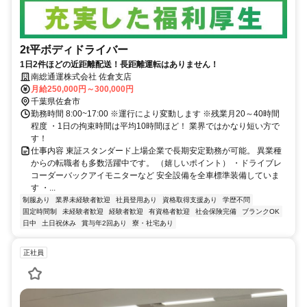
2t平ボディドライバー
1日2件ほどの近距離配送！長距離運転はありません！
南総通運株式会社 佐倉支店
月給250,000円～300,000円
千葉県佐倉市
勤務時間 8:00~17:00 ※運行により変動します ※残業月20～40時間
程度 ・1日の拘束時間は平均10時間ほど！ 業界ではかなり短い方で
す！
仕事内容 東証スタンダード上場企業で長期安定勤務が可能。 異業種
からの転職者も多数活躍中です。 （嬉しいポイント） ・ドライブレ
コーダーバックアイモニターなど 安全設備を全車標準装備していま
す ・...
制服あり
業界未経験者歓迎
社員登用あり
資格取得支援あり
学歴不問
固定時間制
未経験者歓迎
経験者歓迎
有資格者歓迎
社会保険完備
ブランクOK
日中
土日祝休み
賞与年2回あり
寮・社宅あり
正社員