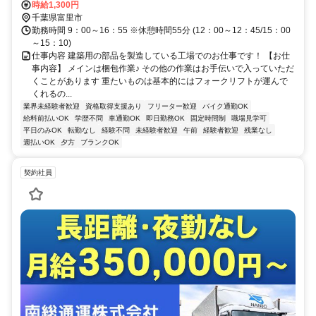
時給1,300円
千葉県富里市
勤務時間 9：00～16：55 ※休憩時間55分 (12：00～12：45/15：00
～15：10)
仕事内容 建築用の部品を製造している工場でのお仕事です！ 【お仕
事内容】 メインは梱包作業♪ その他の作業はお手伝いで入っていただ
くことがあります 重たいものは基本的にはフォークリフトが運んで
くれるの...
業界未経験者歓迎
資格取得支援あり
フリーター歓迎
バイク通勤OK
給料前払いOK
学歴不問
車通勤OK
即日勤務OK
固定時間制
職場見学可
平日のみOK
転勤なし
経験不問
未経験者歓迎
午前
経験者歓迎
残業なし
週払いOK
夕方
ブランクOK
契約社員