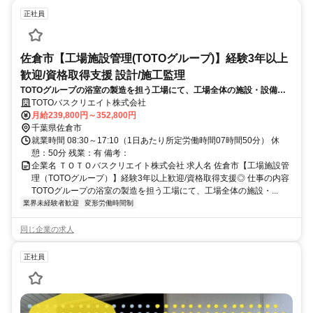
正社員
佐倉市【工場施設管理(TOTOグループ)】経験3年以上
歓迎/資格取得支援 設計/施工監理
TOTOグループの浴室の製造を担う工場にて、工場全体の施設・設備の
維持管理、生産設備の保守点検、設備更新計画の立案、外部工事業者と
TOTOバスクリエイト株式会社
の折衝・工程調整・安全確認等のマネジメント業務をお任せします。
月給239,800円～352,800円
千葉県佐倉市
就業時間 08:30～17:10（1日あたり所定労働時間07時間50分） 休
憩：50分 残業：有 備考：
企業名 ＴＯＴＯバスクリエイト株式会社 求人名 佐倉市【工場施設管
理（TOTOグループ）】経験3年以上歓迎/資格取得支援◎ 仕事の内容
TOTOグループの浴室の製造を担う工場にて、工場全体の施設・...
業界未経験者歓迎
変形労働時間制
同じ企業の求人
正社員