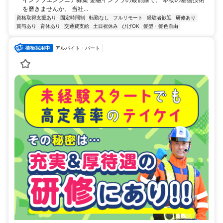
を磨きませんか。 当社...
資格取得支援あり
固定時間制
転勤なし
フルリモート
経験者歓迎
研修あり
賞与あり
育休あり
交通費支給
土日祝休み
ひげOK
髪型・髪色自由
アルバイト・パート