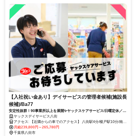
【入社祝い金あり】デイサービスの管理者候補(施設長
候補)/Ba77
安定性抜群！90事業所以上を展開✨ヤックスケアサービス/日曜定休／夜
勤なし／手当充実♪
ヤックスデイサービス八街
アクセス: 【近隣からの車でのアクセス】 八街駅4分/榎戸駅10分/南
酒々井駅17分 ※車通勤可
月給239,800円～265,780円
千葉県八街市