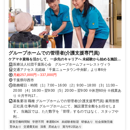
グループホームでの管理者(介護支援専門員)
ケアマネ資格を活かして、一歩先のキャリアへ 未経験から始める施設管
理者 手厚い手当×充実のサポート
医療法人社団千葉医心会 グループホームフォーレストヴィラ
交通アクセス 北総線「千葉ニュータウン中央駅」より車6分
月給257,000円～337,000円
千葉県印西市
勤務曜日・時間 ［1］7:00～16:00 ［2］9:00～18:00 ［3］11:00～
20:00 ［4］16:00～翌9:00 ［5］20:00～翌9:00 ※休憩60分 ※残業あ
り ※月平均17...
募集要項 職種 グループホームでの管理者(介護支援専門員) 雇用形態
正社員 仕事内容 グループホームにて、施設運営全般をお任せしま
す。 当施設では、ただ数字を「管理」するのではなく、スタッフや
利...
変形労働時間制
学歴不問
車通勤OK
未経験者歓迎
研修あり
社会保険完備
育休あり
交通費支給
深夜
昇給あり
賞与年2回あり