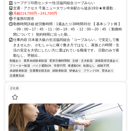
コープデリ印西センター/生活協同組合コープみらい
交通・アクセス 千葉ニュータウン中央駅から徒歩19分★車通勤
OK（配属先による）※配属先は、入職時期や各センターの人員状況
月給214,700円～241,700円
を踏まえ、本人の希望を考慮した上で、募集場所を含む通勤可能な範
千葉県印西市
囲のセンターから決定します。
勤務時間詳細 総労働時間：1週あたり38時間45分 【 基本シフト例 】
・09：00～17：45 ・11：00～19：45 ・12：00～20：45 《 勤務時
間について 》 契約時間に沿った勤...
仕事内容 日本最大級の生活協同組合「コープみらい」で安定して働
きませんか。 がむしゃらに稼ぐ働き方ではなく、家族との時間・生
活の安定を大切にしたい方に選ばれている職場です。 日勤のみで夜
勤なし、早朝出...
制服あり
業界未経験者歓迎
変形労働時間制
主婦・主夫歓迎
資格取得支援あり
フリーター歓迎
バイク通勤OK
学歴不問
車通勤OK
転勤なし
経験不問
未経験者歓迎
交通費全額支給
経験者歓迎
研修あり
ブランクOK
育休あり
交通費支給
正社員