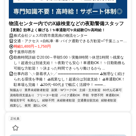
物流センター内でのX線検査などの夜勤警備スタッフ
【夜勤】効率よく稼げる！✨車通勤可✨未経験◎✨高時給！
株式会社ジェス/印西市鹿黒南の物流センター
交通・アクセス ⭐自転車･車･バイク通勤できる方歓迎⭐｢千葉ニュータ
ウン中央駅｣ 車9分･バス15分(駅北口にバス停アリ)⭐
時給1,400円～1,750円
千葉県印西市
勤務時間詳細 ⏰20:00～早朝5:00 ✨実働8時間 ✨休憩1時間 ✨残業な
し！超過分は別途支給！ ✨夜勤でも安心！車通勤OK！ ✨日勤勤務も
可能な方歓迎！ ✨決まった時間できっちり働けるから ...
仕事内容 ╲✨新着求人✨╱ ═══════════════ ⛳無理なく続け
られる環境を準備！ ⛳残業なし！超過分は別途支給！ ⛳車通勤OK！
駐車場も完備！ ⛳20代~60代まで幅広く活躍中！ ═══...
制服あり
業界未経験者歓迎
副業・WワークOK
主婦・主夫歓迎
60代も応募可
資格取得支援あり
フリーター歓迎
バイク通勤OK
早朝
学歴不問
車通勤OK
職場見学可
転勤なし
経験不問
未経験者歓迎
交通費全額支給
経験者歓迎
残業なし
夜間
週払いOK
正社員