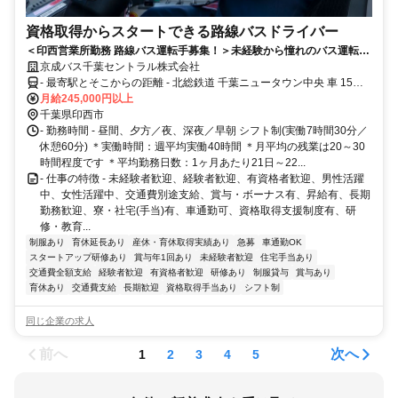
資格取得からスタートできる路線バスドライバー
＜印西営業所勤務 路線バス運転手募集！＞未経験から憧れのバス運転手
デビュー！未経験スタートでも安心の運転士養成制度があります♪大型二
京成バス千葉セントラル株式会社
種免許取得の教習費用は当社が全額負担！
- 最寄駅とそこからの距離 - 北総鉄道 千葉ニュータウン中央 車 15分
北総鉄道 印西牧の原 車 11分
月給245,000円以上
千葉県印西市
- 勤務時間 - 昼間、夕方／夜、深夜／早朝 シフト制(実働7時間30分／
休憩60分) ＊実働時間：週平均実働40時間 ＊月平均の残業は20～30
時間程度です ＊平均勤務日数：1ヶ月あたり21日～22...
- 仕事の特徴 - 未経験者歓迎、経験者歓迎、有資格者歓迎、男性活躍
中、女性活躍中、交通費別途支給、賞与・ボーナス有、昇給有、長期
勤務歓迎、寮・社宅(手当)有、車通勤可、資格取得支援制度有、研
修・教育...
制服あり
育休延長あり
産休・育休取得実績あり
急募
車通勤OK
スタートアップ研修あり
賞与年1回あり
未経験者歓迎
住宅手当あり
交通費全額支給
経験者歓迎
有資格者歓迎
研修あり
制服貸与
賞与あり
育休あり
交通費支給
長期歓迎
資格取得手当あり
シフト制
同じ企業の求人
前へ
次へ
1
2
3
4
5