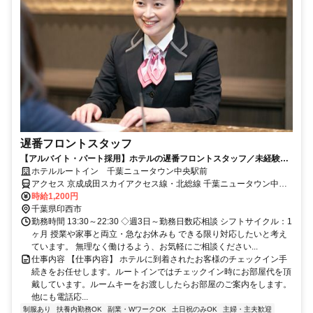
遅番フロントスタッフ
【アルバイト・パート採用】ホテルの遅番フロントスタッフ／未経験歓
迎！働きながら接客スキルも身につく
ホテルルートイン 千葉ニュータウン中央駅前
アクセス 京成成田スカイアクセス線・北総線 千葉ニュータウン中央
徒歩約4分
時給1,200円
千葉県印西市
勤務時間 13:30～22:30 ◇週3日～勤務日数応相談 シフトサイクル：1
ヶ月 授業や家事と両立・急なお休みも できる限り対応したいと考え
ています。 無理なく働けるよう、お気軽にご相談ください...
仕事内容 【仕事内容】 ホテルに到着されたお客様のチェックイン手
続きをお任せします。ルートインではチェックイン時にお部屋代を頂
戴しています。ルームキーをお渡ししたらお部屋のご案内をします。
他にも電話応...
制服あり
扶養内勤務OK
副業・WワークOK
土日祝のみOK
主婦・主夫歓迎