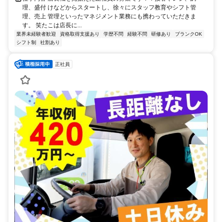
理、盛付 けなどからスタートし、徐々にスタッフ教育やシフト管
理、売上 管理といったマネジメント業務にも携わっていただきま
す。 笑たこは店長に...
業界未経験者歓迎
資格取得支援あり
学歴不問
経験不問
研修あり
ブランクOK
シフト制
社割あり
正社員