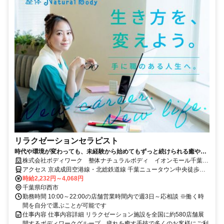
リラクゼーションセラピスト
時代や環境が変わっても、未経験から始めてもずっと続けられる癒やし
の仕事。手に職を身につけて、生き方を変えよう。
株式会社ボディワーク 整体ナチュラルボディ イオンモール千葉ニ
ュータウン店
アクセス 京成成田空港線・北総鉄道線 千葉ニュータウン中央徒歩約8
分、京成成田空港線・北総鉄道線 小室北口徒歩約49分、京成成田空
時給2,232円～4,068円
港線・北総鉄道線 印西牧の原北口徒歩約70分 最寄駅：千葉ニュータ
千葉県印西市
ウン駅
勤務時間 10:00～22:00の店舗営業時間内で週3日～応相談 ※働く時
間を自分で選ぶことが可能です
仕事内容 仕事内容詳細 リラクゼーション施設を全国に約580店舗展
開するボディワークグループ。疲れを癒す手技で多くのお客様にご利