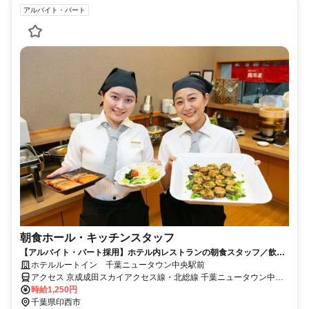
アルバイト・パート
朝食ホール・キッチンスタッフ
【アルバイト・パート採用】ホテル内レストランの朝食スタッフ／飲食
未経験歓迎！主婦(夫)さん活躍中
ホテルルートイン 千葉ニュータウン中央駅前
アクセス 京成成田スカイアクセス線・北総線 千葉ニュータウン中央
徒歩約4分
時給1,250円
千葉県印西市