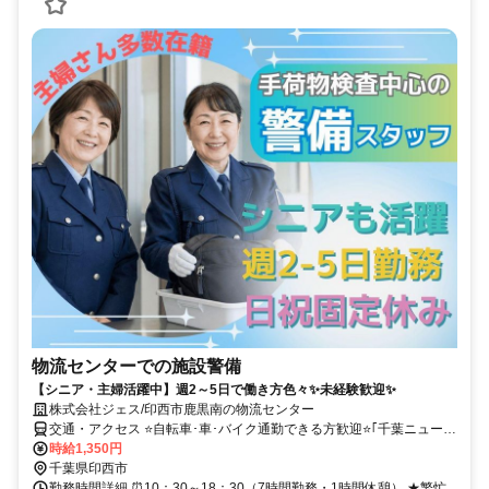
物流センターでの施設警備
【シニア・主婦活躍中】週2～5日で働き方色々✨未経験歓迎✨
株式会社ジェス/印西市鹿黒南の物流センター
交通・アクセス ⭐自転車･車･バイク通勤できる方歓迎⭐｢千葉ニュータ
ウン中央駅｣ 車9分･バス15分(駅北口にバス停アリ)⭐
時給1,350円
千葉県印西市
勤務時間詳細 ⏰10：30～18：30（7時間勤務・1時間休憩） ★繁忙