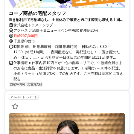
コープ商品の宅配スタッフ
置き配利用で再配達なし、土日休みで家族と過ごす時間も増える！固定
ルートで未経験でも安心
株式会社トラストシップ
アクセス 北総線千葉ニュータウン中央駅 徒歩約20分
月給297,346円
千葉県印西市
時間帯 朝、昼 勤務曜日・時間 勤務時間： 日勤のみ：8:30～
17:30（休憩1時間） ・夜間配達なし・再配達なし！ （置き配のた
め） 休日： 土・日 会社指定平日休日含め年間休日111日 夏季...
仕事情報 ● 仕事内容 印西市が中心の配送エリアで、生協組合員さま
のお宅に食品・生活雑貨をお届けします。1時間に9～10件を配達、
小型トラック（AT限定OK）での配送です。ご不在時は基本的に置き
配を...
固定時間制
交通費支給
アルバイト・パート