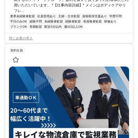
用いただいています。 *【仕事内容詳細】* メインはボディケアやリ
フレ...
業界未経験者歓迎
社員登用あり
主婦・主夫歓迎
資格取得支援あり
学歴不問
平日のみOK
経験不問
未経験者歓迎
経験者歓迎
有資格者歓迎
研修あり
ブランクOK
長期歓迎
駅近5分以内
週4日以上OK
同じ企業の求人
契約社員