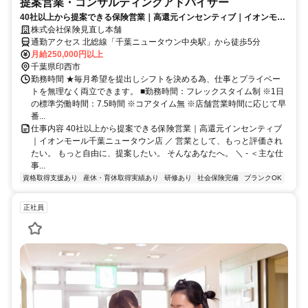
提案営業・コンサルティングアドバイザー
40社以上から提案できる保険営業｜高還元インセンティブ｜イオンモー
ル千葉ニュータウン店
株式会社保険見直し本舗
通勤アクセス 北総線「千葉ニュータウン中央駅」から徒歩5分
月給250,000円以上
千葉県印西市
勤務時間 ★毎月希望を提出しシフトを決める為、仕事とプライベー
トを無理なく両立できます。 ■勤務時間：フレックスタイム制 ※1日
の標準労働時間：7.5時間 ※コアタイム無 ※店舗営業時間に応じて早
番...
仕事内容 40社以上から提案できる保険営業｜高還元インセンティブ
｜イオンモール千葉ニュータウン店 ／ 営業として、もっと評価され
たい。 もっと自由に、提案したい。 そんなあなたへ。 ＼ - ＜主な仕
事...
資格取得支援あり
産休・育休取得実績あり
研修あり
社会保険完備
ブランクOK
正社員