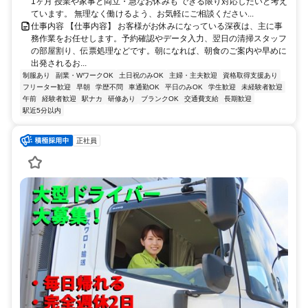
1ヶ月 授業や家事と両立・急なお休みも できる限り対応したいと考え
ています。 無理なく働けるよう、お気軽にご相談ください...
仕事内容 【仕事内容】 お客様がお休みになっている深夜は、主に事
務作業をお任せします。予約確認やデータ入力、翌日の清掃スタッフ
の部屋割り、伝票処理などです。朝になれば、朝食のご案内や早めに
出発されるお...
制服あり
副業・WワークOK
土日祝のみOK
主婦・主夫歓迎
資格取得支援あり
フリーター歓迎
早朝
学歴不問
車通勤OK
平日のみOK
学生歓迎
未経験者歓迎
午前
経験者歓迎
駅ナカ
研修あり
ブランクOK
交通費支給
長期歓迎
駅近5分以内
正社員