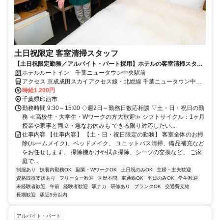
土日祝限定 客室清掃スタッフ
【土日祝限定勤務／アルバイト・パート採用】ホテルの客室清掃スタッ
フ／未経験歓迎！学生・主婦活躍中
ホテルルートイン 千葉ニュータウン中央駅前
アクセス 京成成田スカイアクセス線・北総線 千葉ニュータウン中央
徒歩約4分
時給1,200円
千葉県印西市
勤務時間 9:30～15:00 ◇週2日～勤務日数応相談 ▽土・日・祝日の勤
務 ≪高校生・大学生・Wワークの方大歓迎≫ シフトサイクル：1ヶ月
授業や家事と両立・急なお休みも できる限り対応したい...
仕事内容 【仕事内容】 【土・日・祝日限定の勤務】 客室全体のお掃
除(ルームメイク)、ベッドメイク、 ユニットバス清掃、備品補充など
をお任せします。 掃除機かけや拭き掃除、シーツの交換など、 ご家
庭で...
制服あり
扶養内勤務OK
副業・WワークOK
土日祝のみOK
主婦・主夫歓迎
資格取得支援あり
フリーター歓迎
学歴不問
車通勤OK
平日のみOK
学生歓迎
未経験者歓迎
午前
経験者歓迎
駅ナカ
研修あり
ブランクOK
交通費支給
長期歓迎
駅近5分以内
アルバイト・パート