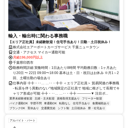
輸入・輸出時に関わる事務職
【エリア正社員】未経験歓迎！住宅手当あり！日勤・土日祝休み！
株式会社エアーポートカーゴサービス 千葉ニュータウン
交通・アクセス マイカー通勤可能
月給196,000円以上
千葉県印西市
勤務時間詳細 実働時間：1日あたり8時間 平均勤務日数：1ヶ月あた
り20日 〜 22日 09:00〜18:00 基本は土・日・祝日はお休み ※月1～2
回、土曜出勤の場合あり
仕事内容 ╋╋・‥… …‥・╋╋ ＜エリア正社員＞ 貿易関連の事務職
- 転居を伴う異動のない“地域限定の正社員で 地域に根ざして長期でキ
ャリア形成が可能 ╋╋・‥… …‥・╋╋ ――――▼ 注目ポ...
業界未経験者歓迎
主婦・主夫歓迎
資格取得支援あり
フリーター歓迎
バイク通勤OK
学歴不問
車通勤OK
転勤なし
住宅手当あり
食費補助あり
ブランクOK
育休あり
交通費支給
シフト制
土日祝休み
寮・社宅あり
アルバイト・パート