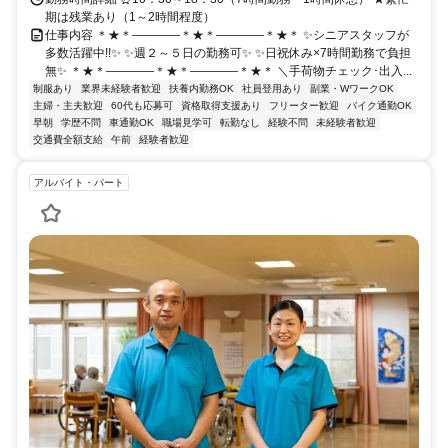
期は残業あり（1～2時間程度）
仕事内容 ＊★＊――――＊★＊――――＊★＊ ✨シニアスタッフが
多数活躍中!!✨ ✨週２～５日の勤務可✨ ✨日祝休み×7時間勤務で負担
無✨ ＊★＊――――＊★＊――――＊★＊ ＼手荷物チェック･出入...
制服あり
業界未経験者歓迎
扶養内勤務OK
社員登用あり
副業・WワークOK
主婦・主夫歓迎
60代も応募可
資格取得支援あり
フリーター歓迎
バイク通勤OK
早朝
学歴不問
車通勤OK
職場見学可
転勤なし
経験不問
未経験者歓迎
交通費全額支給
午前
経験者歓迎
アルバイト・パート