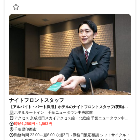
ナイトフロントスタッフ
【アルバイト・パート採用】ホテルのナイトフロントスタッフ(夜勤)／
未経験歓迎！接客スキルも身につく
ホテルルートイン 千葉ニュータウン中央駅前
アクセス 京成成田スカイアクセス線・北総線 千葉ニュータウン中央
徒歩約4分
時給1,250円～1,563円
千葉県印西市
勤務時間 22:00～翌8:00 ◇週3日～勤務日数応相談 シフトサイクル：