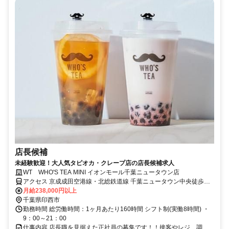
店長候補
未経験歓迎！大人気タピオカ・クレープ店の店長候補求人
WT WHO'S TEA MINI イオンモール千葉ニュータウン店
アクセス 京成成田空港線・北総鉄道線 千葉ニュータウン中央徒歩約8
分、京成成田空港線・北総鉄道線 小室北口徒歩約49分、京成成田空
月給238,000円以上
港線・北総鉄道線 印西牧の原北口徒歩約70分 イオン千葉ニュータウ
千葉県印西市
ン中央駅徒歩5分
勤務時間 総労働時間：1ヶ月あたり160時間 シフト制(実働8時間) ・
9：00～21：00
仕事内容 店長職を見据えた正社員の募集です！！接客やレジ、調