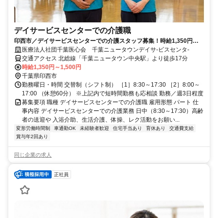
デイサービスセンターでの介護職
印西市／デイサービスセンターでの介護スタッフ募集！時給1,350円
その他手当別途支給 週3日～OK
医療法人社団千葉医心会 千葉ニュータウンデイサ-ビスセンタ-
交通アクセス 北総線「千葉ニュータウン中央駅」より徒歩17分
時給1,350円～1,500円
千葉県印西市
勤務曜日・時間 交替制（シフト制） ［1］8:30～17:30 ［2］8:00～
17:00 （休憩60分） ※上記内で短時間勤務も応相談 勤務／週3日程度
募集要項 職種 デイサービスセンターでの介護職 雇用形態 パート 仕
事内容 デイサービスセンターでの介護業務 日中（8:30～17:30）高齢
者の送迎や 入浴介助、生活介護、体操、レク活動をお願い...
変形労働時間制
車通勤OK
未経験者歓迎
住宅手当あり
育休あり
交通費支給
賞与年2回あり
同じ企業の求人
正社員