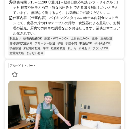
勤務時間 5:15～11:00 ◇週3日～勤務日数応相談 シフトサイクル：1
ヶ月 授業や家事と両立・急なお休みも できる限り対応したいと考え
ています。 無理なく働けるよう、お気軽にご相談ください。...
仕事内容 【仕事内容】 バイキングスタイルのホテル内朝食レストラ
ンにて、食器の片づけやテーブルの掃除、食洗器による皿洗い、お料
理の補充、厨房での簡単な調理などをお任せします。業務はマニュア
ル化されてい...
制服あり
扶養内勤務OK
副業・WワークOK
土日祝のみOK
主婦・主夫歓迎
資格取得支援あり
フリーター歓迎
早朝
学歴不問
車通勤OK
平日のみOK
学生歓迎
未経験者歓迎
午前
経験者歓迎
駅ナカ
研修あり
ブランクOK
交通費支給
まかないあり
アルバイト・パート