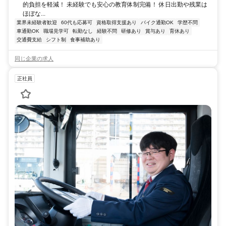
的負担を軽減！ 未経験でも安心の教育体制完備！ 休日出勤や残業は
ほぼな...
業界未経験者歓迎
60代も応募可
資格取得支援あり
バイク通勤OK
学歴不問
車通勤OK
職場見学可
転勤なし
経験不問
研修あり
賞与あり
育休あり
交通費支給
シフト制
食事補助あり
同じ企業の求人
正社員