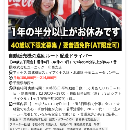
自動販売機の巡回ルート配送ドライバー
【40歳以下限定】週休4日（年休213日）で1年の半分以上が休み！普通
免許があれば9割が未経験スタート。夜勤なしのルート配送です！
株式会社ユーニック 印西支店
アクセス 京成成田スカイアクセス線・北総線 千葉ニュータウン中央
徒歩約28分 本社所在地：東京都江東区亀戸2-22-17 日本生命亀戸ビ
月給180,000円～214,000円
ル3F
千葉県印西市
勤務時間 実働時間：10時間/日 平均勤務日数：1ヶ月あたり12日～13
日 ・勤務時間： [1] 08:00～19:00 ・最低勤務日数（週）：3日 シフト
サイクル：1ヶ月 実働平均10時間（週...
仕事内容 【この求人のココがPoint】 ・週3日勤務で仕事に全力 ・未
経験でも安心・研修制度が充実 ・若手活躍中、20～30代！ ・一流メ
ーカー取引しているから安定して働ける ・普通免許があれば応募...
制服あり
業界未経験者歓迎
副業・WワークOK
資格取得支援あり
フリーター歓迎
学歴不問
転勤なし
経験不問
未経験者歓迎
午前
月1シフト提出
研修あり
夕方
賞与あり
交通費支給
資格取得手当あり