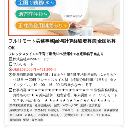
フルリモート労務事務|給与計算経験者募集|全国応募
OK
フレックスタイム✨子育て世代60％活躍中✨在宅勤務手当あり
株式会社kubellパートナー
フルリモート
月給208,000円～431,200円
勤務時間詳細 実働時間：1日あたり8時間 平均勤務日数：1ヶ月あた
り18日 〜 20日 フレックスタイム制 （標準労働時間／1日8h） ※メ
インタイム／10：00～16：00 ◎残業少なめ！ 月平...
仕事内容 ★☆★☆★☆★☆★☆★☆★☆★☆★☆ ☆ 労務実務経験を
お持ちの方 ★ ★ 給与計算、勤怠管理、年末調整 ☆ ☆ フルリモート
でスキル活かせる！ ★ ★☆★☆★☆★☆★☆★☆★☆★☆★☆ ...
業界未経験者歓迎
社員登用あり
副業・WワークOK
主婦・主夫歓迎
資格取得支援あり
学歴不問
転勤なし
フルリモート
交通費全額支給
経験者歓迎
ネイルOK
研修あり
在宅OK
賞与あり
交通費支給
ピアスOK
土日祝休み
服装自由
髪型・髪色自由