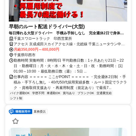
早朝のルート配送ドライバー(大型)
毎日帰れる大型ドライバー 手積み手卸しなし 完全週休2日で身体に
も心にも優しいお仕事(*´▽｀*)
千葉スワロートラック 印西営業所
アクセス 京成成田スカイアクセス線・北総線 千葉ニュータウン中央
徒歩約29分 千葉ニュータウン中央駅より車で5分
月給350,000円～400,000円
千葉県印西市
勤務時間 実働時間：8時間/日 平均勤務日数：1ヶ月あたり21日～22
日 ・勤務曜日：月・火・水・木・金・土・日・祝 ・勤務時間： [1]
01:00～10:00 ・最低勤務日数（週）：5日 ...
仕事内容 ＝＝＝＝＝ ここがPOINT ＝＝＝＝＝ ・完全週休2日制 ・手
積み・手下ろし無し ・40代/50代採用実績多数 ・ルート固定でラクラ
ク ・資格取得支援あり ・再雇用制度（規定あり）で最長7...
バイク通勤OK
学歴不問
車通勤OK
賞与あり
ブランクOK
交通費支給
シフト制
業務委託