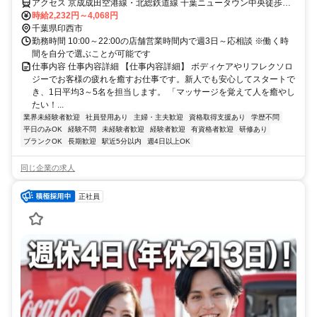
アクセス 京成成田空港線・北総鉄道線 千葉ニュータウン中央徒歩約8
分、京成成田空港線・北総鉄道線 小室北口徒歩約49分、京成成田空
時給2,232円～4,068円
港線・北総鉄道線 印西牧の原北口徒歩約70分 最寄駅：千葉ニュータ
千葉県印西市
ウン駅
勤務時間 10:00～22:00の店舗営業時間内で週3日～応相談 ※働く時
間を自分で選ぶことが可能です
仕事内容 仕事内容詳細 【仕事内容詳細】 ボディケアやリフレクソロ
ジーでお客様の疲れを癒すお仕事です。新人でも安心してスタートで
き、1日平均3～5名を担当します。 「マッサージを覚えて人を癒やし
たい！...
業界未経験者歓迎
社員登用あり
主婦・主夫歓迎
資格取得支援あり
学歴不問
平日のみOK
経験不問
未経験者歓迎
経験者歓迎
有資格者歓迎
研修あり
ブランクOK
長期歓迎
駅近5分以内
週4日以上OK
同じ企業の求人
正社員