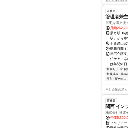
正社員
管理者兼
居宅介護支援
月給262,2
最寄駅 J
駅」から車
千葉県山武
勤務時間 8:
居宅介護支
任ケアマネ
は年間休日1
制服あり
変形
制服貸与
賞与
髪型・髪色自由
同じ企業の求人
正社員
関西 イン
株式会社林電
年俸5,500,
フルリモー