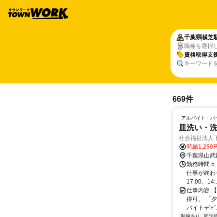
千葉県
横芝
職種を選択
資格取得支
キーワード
669件
アルバイト・パ
皿洗い・洗
社会福祉法人
時給1,25
千葉県山武
勤務時間 5
仕事が終わり
17:00、14:.
仕事内容 
得可。 「
バイトデビュ
制服あり
固定