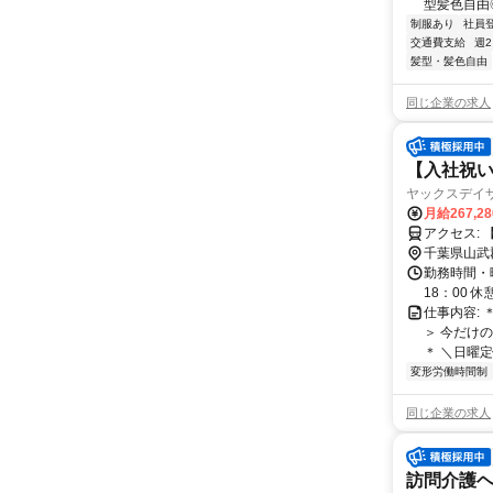
型髪色自由◎
制服あり
社員
交通費支給
週
髪型・髪色自由
同じ企業の求人
【入社祝い
ヤックスデイ
月給267,2
千葉県山武
勤務時間・曜
18：00 
仕事内容:
＞ 今だけ
＊ ＼日曜定
変形労働時間制
同じ企業の求人
訪問介護ヘル