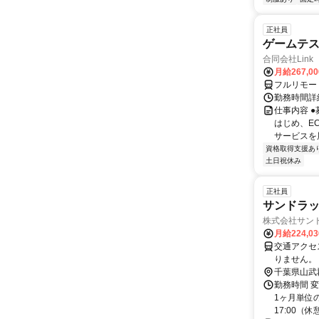
正社員
ゲームテ
合同会社Link
月給267,0
フルリモー
勤務時間詳細
仕事内容 
はじめ、E
サービスを展
資格取得支援あ
土日祝休み
正社員
サンドラッ
株式会社サン
月給224,0
交通アクセス 
りません。
千葉県山武
勤務時間 変
1ヶ月単位の
17:00（休憩1