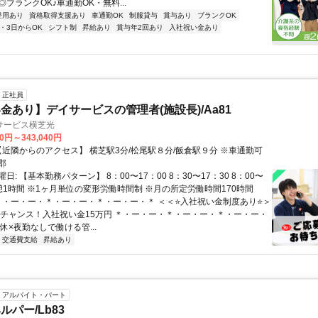
ブランクOK♪車通勤OK・無料...
登用あり
資格取得支援あり
車通勤OK
制服貸与
賞与あり
ブランクOK
2・3日からOK
シフト制
昇給あり
賞与年2回あり
入社祝い金あり
正社員
金あり】デイサービスの管理者(施設長)/Aa81
サービス横芝光
80円～343,040円
アクセス: 【近隣からのアクセス】 横芝駅3分/松尾駅８分/飯倉駅９分 ※車通勤可
郡
日: 【基本勤務パターン】 8：00〜17：00 8：30〜17：30 8：00〜
休憩1時間 ※1ヶ月単位の変形労働時間制 ※月の所定労働時間170時間
 ＊・ー・ー・＊・ー・ー・＊・ー・ー・＊ ＜＜⭐️入社祝い金制度あり⭐️＞
のチャンス！入社祝い金15万円 ＊・ー・ー・＊・ー・ー・＊・ー・ー・
休×夜勤なしで働ける管...
交通費支給
昇給あり
アルバイト・パート
パー/Lb83