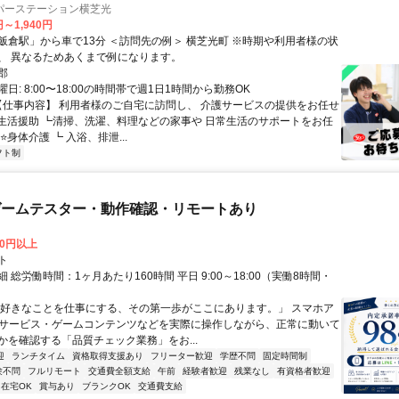
パーステーション横芝光
円～1,940円
、 異なるためあくまで例になります。
郡
日: 8:00〜18:00の時間帯で週1日1時間から勤務OK
 【仕事内容】 利用者様のご自宅に訪問し、 介護サービスの提供をお任せ
⭐生活援助 ┗清掃、洗濯、料理などの家事や 日常生活のサポートをお任
⭐身体介護 ┗ 入浴、排泄...
フト制
ゲームテスター・動作確認・リモートあり
00円以上
ト
 総労働時間：1ヶ月あたり160時間 平日 9:00～18:00（実働8時間・
）
「好きなことを仕事にする、その第一歩がここにあります。」 スマホア
bサービス・ゲームコンテンツなどを実際に操作しながら、正常に動いて
かを確認する「品質チェック業務」をお...
迎
ランチタイム
資格取得支援あり
フリーター歓迎
学歴不問
固定時間制
験不問
フルリモート
交通費全額支給
午前
経験者歓迎
残業なし
有資格者歓迎
在宅OK
賞与あり
ブランクOK
交通費支給