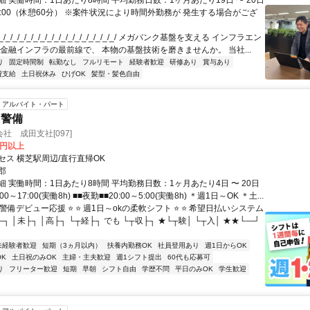
 実働時間：1日あたり8時間 平均勤務日数：1ヶ月あたり19日 〜 20日
18:00（休憩60分） ※案件状況により時間外勤務が 発生する場合がござ
/_/_/_/_/_/_/_/_/_/_/_/_/_/_/_/_/ メガバンク基盤を支える インフラエン
 金融インフラの最前線で、 本物の基盤技術を磨きませんか。 当社...
り
固定時間制
転勤なし
フルリモート
経験者歓迎
研修あり
賞与あり
費支給
土日祝休み
ひげOK
髪型・髪色自由
アルバイト・パート
・警備
社 成田支社[097]
0円以上
セス 横芝駅周辺/直行直帰OK
郡
 実働時間：1日あたり8時間 平均勤務日数：1ヶ月あたり4日 〜 20日
00～17:00(実働8h) ■■夜勤■■20:00～5:00(実働8h) ＊週1日～OK ＊土...
 警備デビュー応援 ⭐ ⭐ 週1日～okの柔軟シフト ⭐ ⭐ 希望日払いシステム
―┐ │未├┐ │高├┐ └┬経├┐ でも └┬収├┐ ★└┬験│ └┬入│ ★★└―┘
未経験者歓迎
短期（3ヵ月以内）
扶養内勤務OK
社員登用あり
週1日からOK
K
土日祝のみOK
主婦・主夫歓迎
週1シフト提出
60代も応募可
り
フリーター歓迎
短期
早朝
シフト自由
学歴不問
平日のみOK
学生歓迎