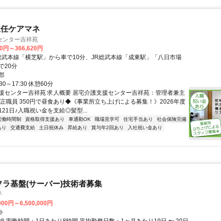
主任ケアマネ
センター吉祥苑
00円～366,620円
R総武本線「横芝駅」から車で10分、JR総武本線「成東駅」「八日市場
で20分
郡
30～17:30 休憩60分
援センター吉祥苑 求人概要 居宅介護支援センター吉祥苑：管理者兼主
/正職員 350円で昼食あり◆《事業所立ち上げによる募集！》2026年度
21日♪入職祝い金を支給◎髪型...
労働時間制
資格取得支援あり
車通勤OK
職場見学可
住宅手当あり
社会保険完備
あり
交通費支給
土日祝休み
昇給あり
賞与年2回あり
入社祝い金あり
フラ基盤(サーバー)技術者募集
子
000円～6,500,000円
ト