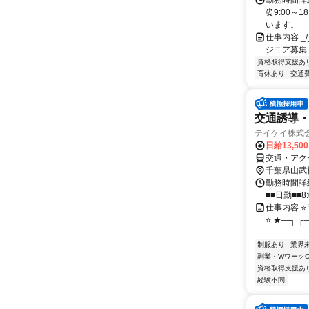
勤務時間詳細
⏰9:00～
います。
仕事内容 _/_
ジニア募集
資格取得支援あ
育休あり
交通
交通誘導
テイケイ株式会
日給13,50
交通・アク
千葉県山武
勤務時間詳細
■■日勤■■8:
仕事内容 ⭐
⭐ ★―┐ ┌
...
制服あり
業界
副業・WワークO
資格取得支援あ
経験不問