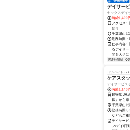
デイサービ
ヤックスデイ
時給1,400
アクセス: 【近隣からの車でのアクセス】 横芝駅3分/松尾駅８分/飯倉駅９分 ※車通
勤可
千葉県山武
勤務時間・曜
仕事内容:
るデイサー
間を大切にし
固定時間制
交
アルバイト・パ
ケアスタッ
デイサービス
時給1,14
最寄駅 J
駅」から車
千葉県山武
勤務時間 8:3
などもご相
デイサービ
フ/デイ/