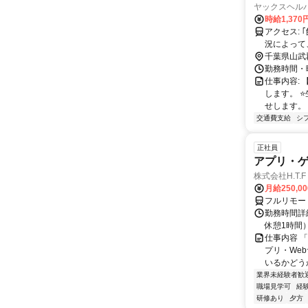
ヤックスヘル
時給1,370
アクセス: ｢飯倉駅」から車で13分 ＜訪問先の例＞ 横芝光町 ※時期や利用者様の状
況によって
千葉県山武
勤務時間・曜
仕事内容:
します。 
せします。 
交通費支給
シ
正社員
アプリ・
株式会社H.T.F
月給250,0
フルリモー
勤務時間詳細
休憩1時間
仕事内容 
プリ・We
いるかどう
業界未経験者歓
職場見学可
経
研修あり
夕方