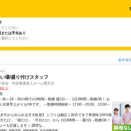
駅
してください
援または手当あり
を選択してください
条件保
ート
い場/盛り付けスタッフ
下総会 特別養護老人ホーム横芝光
0円以上
郡
：30～20：00の間での3時間～勤務 週2日～・1日3時間～勤務OK！ お
次第早上がりもOKです。 ＜勤務時間例例＞ 17:00～20:00、13:00～
..
【夕方から出られる方大歓迎】 シフトは幅広く対応できて希望休100%取
夕方だけ」「朝だけ」「平日だけ」から 1日3時間～・週2日～勤務OK！
ーも応援します！ 調理な...
時間制
経験不問
経験者歓迎
社会保険完備