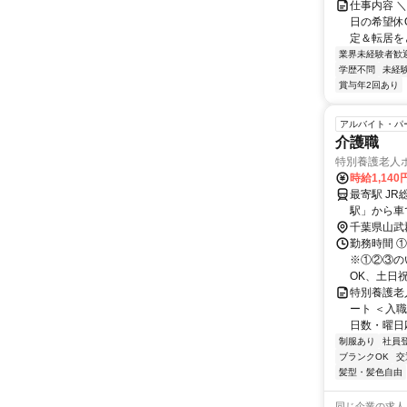
仕事内容 ＼
日の希望休O
定＆転居をと
業界未経験者歓
学歴不問
未経
賞与年2回あり
アルバイト・パ
介護職
特別養護老人
時給1,14
最寄駅 J
駅」から車
千葉県山武
勤務時間 ①8
※①②③の
OK、土日祝日
特別養護老
ート ＜入
日数・曜日
制服あり
社員
ブランクOK
交
髪型・髪色自由
同じ企業の求人