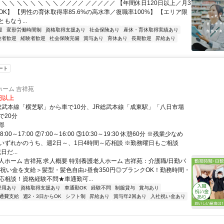
 ＼ ＼ ＼＼ ＼ ＼ ＼ ＼ ／／／／ ／／／／／ 【年間休日120日以上／月3
K】 【男性の育休取得率85.6%の高水準／復職率100%】 【エリア限
もなう...
迎
変形労働時間制
資格取得支援あり
社会保険あり
産休・育休取得実績あり
験者歓迎
経験者歓迎
社会保険完備
賞与あり
育休あり
長期歓迎
昇給あり
ート
ホーム 吉祥苑
0円以上
R総武本線「横芝駅」から車で10分、JR総武本線「成東駅」「八日市場
で20分
郡
:00～17:00 ②7:00～16:00 ③10:30～19:30 休憩60分 ※残業少なめ
いずれかのうち、週2日～、1日4時間～応相談 ※勤務曜日もご相談
だ...
人ホーム 吉祥苑 求人概要 特別養護老人ホーム 吉祥苑：介護職/日勤パ
職祝い金を支給＞髪型・髪色自由♪昼食350円◎ブランクOK！勤務時間・
応相談！資格経験不問★車通勤可...
登用あり
資格取得支援あり
車通勤OK
経験不問
制服貸与
賞与あり
通費支給
週2・3日からOK
シフト制
昇給あり
賞与年2回あり
入社祝い金あり