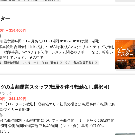
スター
00円～350,000円
ト
 総労働時間：1ヶ月あたり160時間 9:30〜18:30(実働8時間)
●募集背景 合同会社Linkでは、生成AIを取り入れたクリエイティブ制作を
C・物販事業、Webサイト制作、システム関連のサポートなど、幅広い
開しています。 その中で...
り
固定時間制
フルリモート
午前
研修あり
夕方
資格取得手当あり
グの店舗運営スタッフ(転居を伴う転勤なし選択可)
ドラッグ
30円～344,430円
【 U・Iターン歓迎】 ◎狭域エリア社員の場合は 転居を伴う転勤はあ
 ◎マイカー通勤OK
郡
形労働時間制 ＜勤務時間について＞ 実働時間： １月あたり 163.3時間
変形労働時間制 週実働 平均40時間 【シフト例】 早番／07:00～
.5...