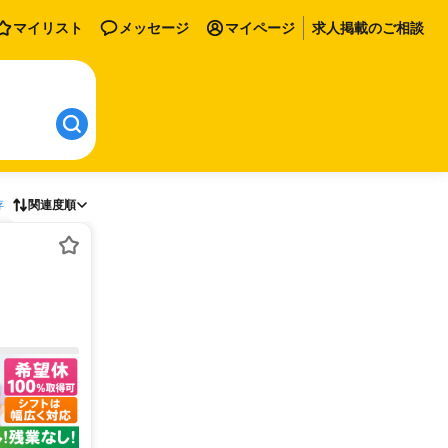
マイリスト
メッセージ
マイページ
求人掲載のご相談
存
関連度順