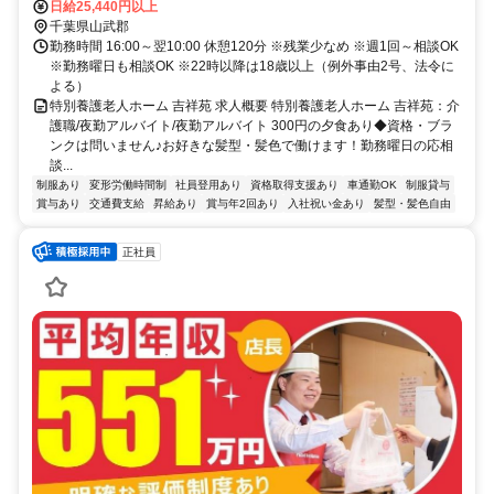
「八日市場駅」から車で20分
日給25,440円以上
千葉県山武郡
勤務時間 16:00～翌10:00 休憩120分 ※残業少なめ ※週1回～相談OK
※勤務曜日も相談OK ※22時以降は18歳以上（例外事由2号、法令に
よる）
特別養護老人ホーム 吉祥苑 求人概要 特別養護老人ホーム 吉祥苑：介
護職/夜勤アルバイト/夜勤アルバイト 300円の夕食あり◆資格・ブラ
ンクは問いません♪お好きな髪型・髪色で働けます！勤務曜日の応相
談...
制服あり
変形労働時間制
社員登用あり
資格取得支援あり
車通勤OK
制服貸与
賞与あり
交通費支給
昇給あり
賞与年2回あり
入社祝い金あり
髪型・髪色自由
正社員