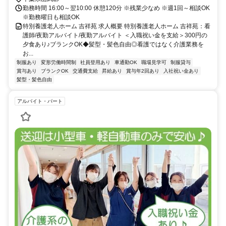
勤務時間 16:00～翌10:00 休憩120分 ※残業少なめ ※週1回～相談OK
※勤務曜日も相談OK
特別養護老人ホーム 吉祥苑 求人概要 特別養護老人ホーム 吉祥苑：看
護師/夜勤アルバイト/夜勤アルバイト ＜入職祝い金を支給＞300円の
夕食あり♪ブランクOK◆髪型・髪色自由◎看護ではなく介護業務を
お...
制服あり
変形労働時間制
社員登用あり
車通勤OK
職場見学可
制服貸与
賞与あり
ブランクOK
交通費支給
昇給あり
賞与年2回あり
入社祝い金あり
髪型・髪色自由
アルバイト・パート