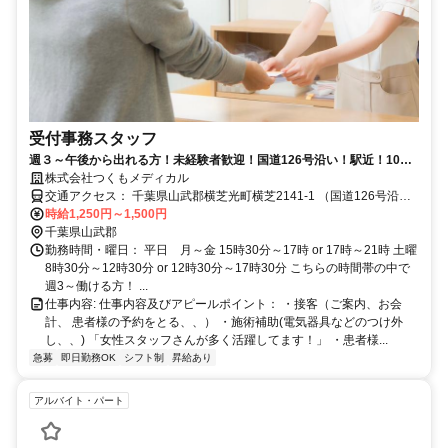
受付事務スタッフ
週３～午後から出れる方！未経験者歓迎！国道126号沿い！駅近！10代
～50代の方が活躍中！健康知識も習得出来ます！
株式会社つくもメディカル
交通アクセス： 千葉県山武郡横芝光町横芝2141-1 （国道126号沿
い） JR総武本線横芝駅 徒歩7分 アクセス: JR総武本線 横芝駅 徒
時給1,250円～1,500円
歩7分 国道126号沿い、山崎病院の隣 店舗前、後ろに駐車場10台以上
千葉県山武郡
完備。
勤務時間・曜日： 平日 月～金 15時30分～17時 or 17時～21時 土曜
8時30分～12時30分 or 12時30分～17時30分 こちらの時間帯の中で
週3～働ける方！ ...
仕事内容: 仕事内容及びアピールポイント： ・接客（ご案内、お会
計、 患者様の予約をとる、、） ・施術補助(電気器具などのつけ外
し、、) 「女性スタッフさんが多く活躍してます！」 ・患者様...
急募
即日勤務OK
シフト制
昇給あり
アルバイト・パート