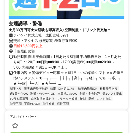
交通誘導・警備
★月33万円可★未経験も即高収入♪空調制服・ドリンク代支給＊
テイケイ株式会社 成田支社[097]
交通・アクセス 横芝駅周辺/直行直帰OK
日給13,500円以上
千葉県山武郡
勤務時間詳細 実働時間：1日あたり8時間 平均勤務日数：1ヶ月あた
り4日 〜 20日 ■■日勤■■8:00～17:00(実働8h) ■■夜勤■■20:00～
5:00(実働8h) ＊週1日～OK ＊土...
仕事内容 ⭐ 警備デビュー応援 ⭐ ⭐ 週1日～okの柔軟シフト ⭐ ⭐ 希望日
払いシステム ⭐ ★―┐ ┌―┐ │未├┐ │高├┐ └┬経├┐ でも └┬収├┐
★└┬験│ └┬入│ ★★└―┘ ...
制服あり
業界未経験者歓迎
短期（3ヵ月以内）
扶養内勤務OK
社員登用あり
週1日からOK
副業・WワークOK
土日祝のみOK
主婦・主夫歓迎
週1シフト提出
60代も応募可
資格取得支援あり
フリーター歓迎
短期
早朝
シフト自由
学歴不問
平日のみOK
学生歓迎
経験不問
アルバイト・パート