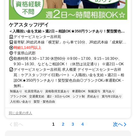
ケアスタッフ/デイ
＜入職祝い金を支給＞週2日～相談OK★350円ランチあり！髪型髪色自
由◎ブランクOK♪車通勤OK・無料駐車場あり♪【山武郡横芝光町・横芝
デイサービスセンター吉祥苑
駅/成東駅/八日市場駅・デイ・ケアスタッフ・日勤パート】
最寄駅 JR総武本線「横芝駅」から車で10分、JR総武本線「成東駅」
「八日市場駅」から車で20分
時給1,140円以上
千葉県山武郡
勤務時間 8:30～17:30 休憩60分 ※9:00～17:00、9:15～16:30や、
9:30～16:30、などもご相談OK！（休憩は法定通り） ※週2日～OK
デイサービスセンター吉祥苑 求人概要 デイサービスセンター吉祥
苑：ケアスタッフ/デイ/日勤パート ＜入職祝い金を支給＞週2日～相
談OK★350円ランチあり！髪型髪色自由◎ブランクOK♪車通勤OK・
無料...
制服あり
社員登用あり
資格取得支援あり
車通勤OK
制服貸与
賞与あり
ブランクOK
交通費支給
週2・3日からOK
シフト制
昇給あり
賞与年2回あり
入社祝い金あり
髪型・髪色自由
同じ企業の求人
前へ
次へ
1
2
3
4