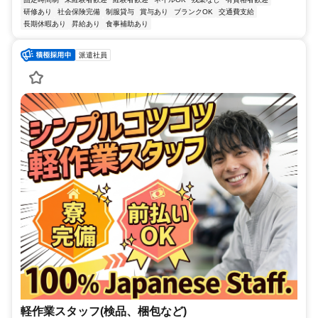
研修あり
社会保険完備
制服貸与
賞与あり
ブランクOK
交通費支給
長期休暇あり
昇給あり
食事補助あり
派遣社員
軽作業スタッフ(検品、梱包など)