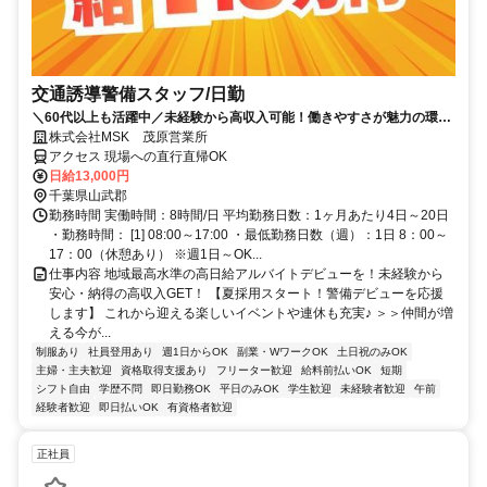
交通誘導警備スタッフ/日勤
＼60代以上も活躍中／未経験から高収入可能！働きやすさが魅力の環境
で警備員デビューをしませんか！雨天による稼働中止はないので、安定
株式会社MSK 茂原営業所
して収入を得られます！【月収26万円可能！日払いもOK！】勤務3日前
アクセス 現場への直行直帰OK
迄シフト申請が可能です！週1日～・短期もOK！あなたのライフスタイ
日給13,000円
ルに合わせてお仕事しませんか！未経験者大歓迎！年代幅広く活躍して
千葉県山武郡
います。雨天による中止はありません。
勤務時間 実働時間：8時間/日 平均勤務日数：1ヶ月あたり4日～20日
・勤務時間： [1] 08:00～17:00 ・最低勤務日数（週）：1日 8：00～
17：00（休憩あり） ※週1日～OK...
仕事内容 地域最高水準の高日給アルバイトデビューを！未経験から
安心・納得の高収入GET！ 【夏採用スタート！警備デビューを応援
します】 これから迎える楽しいイベントや連休も充実♪ ＞＞仲間が増
える今が...
制服あり
社員登用あり
週1日からOK
副業・WワークOK
土日祝のみOK
主婦・主夫歓迎
資格取得支援あり
フリーター歓迎
給料前払いOK
短期
シフト自由
学歴不問
即日勤務OK
平日のみOK
学生歓迎
未経験者歓迎
午前
経験者歓迎
即日払いOK
有資格者歓迎
正社員