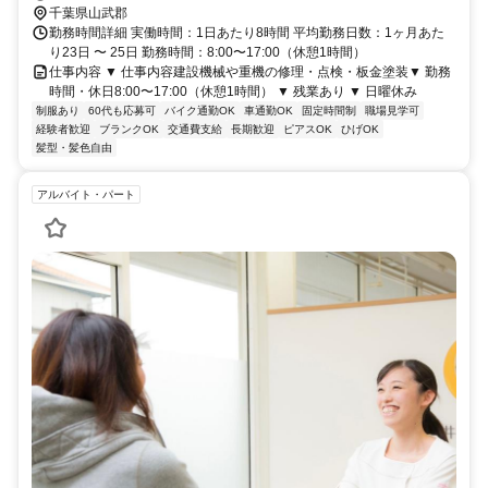
千葉県山武郡
勤務時間詳細 実働時間：1日あたり8時間 平均勤務日数：1ヶ月あた
り23日 〜 25日 勤務時間：8:00〜17:00（休憩1時間）
仕事内容 ▼ 仕事内容建設機械や重機の修理・点検・板金塗装▼ 勤務
時間・休日8:00〜17:00（休憩1時間） ▼ 残業あり ▼ 日曜休み
制服あり
60代も応募可
バイク通勤OK
車通勤OK
固定時間制
職場見学可
経験者歓迎
ブランクOK
交通費支給
長期歓迎
ピアスOK
ひげOK
髪型・髪色自由
アルバイト・パート