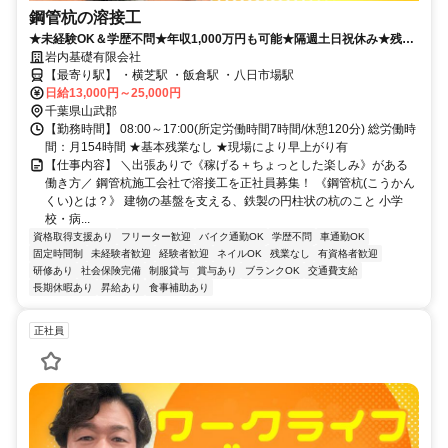
鋼管杭の溶接工
★未経験OK＆学歴不問★年収1,000万円も可能★隔週土日祝休み★残業
なし★有給取得率100％★力仕事なし
岩内基礎有限会社
【最寄り駅】 ・横芝駅 ・飯倉駅 ・八日市場駅
日給13,000円～25,000円
千葉県山武郡
【勤務時間】 08:00～17:00(所定労働時間7時間/休憩120分) 総労働時
間：月154時間 ★基本残業なし ★現場により早上がり有
【仕事内容】 ＼出張ありで《稼げる＋ちょっとした楽しみ》がある
働き方／ 鋼管杭施工会社で溶接工を正社員募集！ 《鋼管杭(こうかん
くい)とは？》 建物の基盤を支える、鉄製の円柱状の杭のこと 小学
校・病...
資格取得支援あり
フリーター歓迎
バイク通勤OK
学歴不問
車通勤OK
固定時間制
未経験者歓迎
経験者歓迎
ネイルOK
残業なし
有資格者歓迎
研修あり
社会保険完備
制服貸与
賞与あり
ブランクOK
交通費支給
長期休暇あり
昇給あり
食事補助あり
正社員