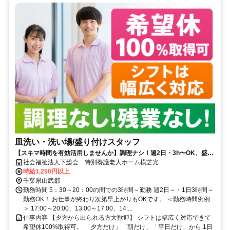
皿洗い・洗い場/盛り付けスタッフ
【スキマ時間を有効活用しませんか】調理ナシ！週2日・3h〜OK、盛付
け配膳スタッフ募集！未経験大歓迎
社会福祉法人下総会 特別養護老人ホーム横芝光
時給1,250円以上
千葉県山武郡
勤務時間 5：30～20：00の間での3時間～勤務 週2日～・1日3時間～
勤務OK！ お仕事が終わり次第早上がりもOKです。 ＜勤務時間例例
＞ 17:00～20:00、13:00～17:00、14:...
仕事内容 【夕方から出られる方大歓迎】 シフトは幅広く対応できて
希望休100%取得可。 「夕方だけ」「朝だけ」「平日だけ」から 1日