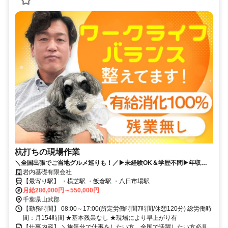
杭打ちの現場作業
＼全国出張でご当地グルメ巡りも！／▶未経験OK＆学歴不問▶年収
1,000万円可能▶隔週土日祝休み▶残業なし★有給取得率100％▶力仕事
岩内基礎有限会社
なし
【最寄り駅】 ・横芝駅 ・飯倉駅 ・八日市場駅
月給286,000円～550,000円
千葉県山武郡
【勤務時間】 08:00～17:00(所定労働時間7時間/休憩120分) 総労働時
間：月154時間 ★基本残業なし ★現場により早上がり有
【仕事内容】 ＼旅気分で仕事をしたい方、全国で活躍したい方必見