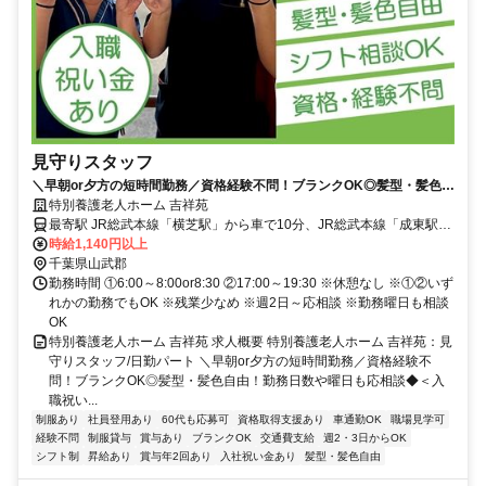
見守りスタッフ
＼早朝or夕方の短時間勤務／資格経験不問！ブランクOK◎髪型・髪色自
由！勤務日数や曜日も応相談◆＜入職祝い金を支給＞【山武郡横芝光
特別養護老人ホーム 吉祥苑
町・横芝駅/成東駅/八日市場駅・特養・見守り・日勤パート】
最寄駅 JR総武本線「横芝駅」から車で10分、JR総武本線「成東駅」
「八日市場駅」から車で20分
時給1,140円以上
千葉県山武郡
勤務時間 ①6:00～8:00or8:30 ②17:00～19:30 ※休憩なし ※①②いず
れかの勤務でもOK ※残業少なめ ※週2日～応相談 ※勤務曜日も相談
OK
特別養護老人ホーム 吉祥苑 求人概要 特別養護老人ホーム 吉祥苑：見
守りスタッフ/日勤パート ＼早朝or夕方の短時間勤務／資格経験不
問！ブランクOK◎髪型・髪色自由！勤務日数や曜日も応相談◆＜入
職祝い...
制服あり
社員登用あり
60代も応募可
資格取得支援あり
車通勤OK
職場見学可
経験不問
制服貸与
賞与あり
ブランクOK
交通費支給
週2・3日からOK
シフト制
昇給あり
賞与年2回あり
入社祝い金あり
髪型・髪色自由