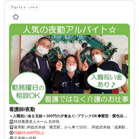
アルバイト・パート
看護師/夜勤
＜入職祝い金を支給＞300円の夕食あり♪ブランクOK◆髪型・髪色自由
◎看護ではなく介護業務をおまかせ★勤務曜日応相談！【山武郡横芝光
特別養護老人ホーム 吉祥苑
町・横芝駅/成東駅/八日市場駅・特養・看護師・夜勤アルバイト】
最寄駅 JR総武本線「横芝駅」から車で10分、JR総武本線「成東駅」
「八日市場駅」から車で20分
日給25,440円以上
千葉県山武郡