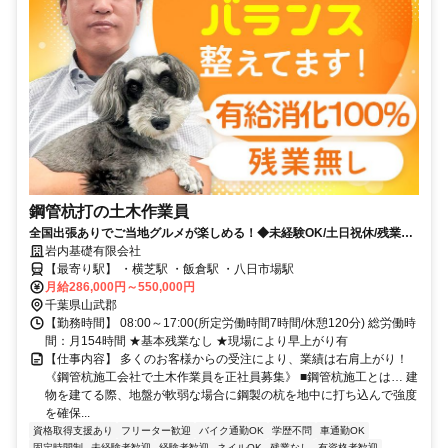
鋼管杭打の土木作業員
全国出張ありでご当地グルメが楽しめる！◆未経験OK/土日祝休/残業無
し◆
岩内基礎有限会社
【最寄り駅】 ・横芝駅 ・飯倉駅 ・八日市場駅
月給286,000円～550,000円
千葉県山武郡
【勤務時間】 08:00～17:00(所定労働時間7時間/休憩120分) 総労働時
間：月154時間 ★基本残業なし ★現場により早上がり有
【仕事内容】 多くのお客様からの受注により、業績は右肩上がり！
《鋼管杭施工会社で土木作業員を正社員募集》 ■鋼管杭施工とは… 建
物を建てる際、地盤が軟弱な場合に鋼製の杭を地中に打ち込んで強度
を確保...
資格取得支援あり
フリーター歓迎
バイク通勤OK
学歴不問
車通勤OK
固定時間制
未経験者歓迎
経験者歓迎
ネイルOK
残業なし
有資格者歓迎