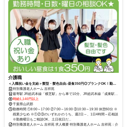
介護職
＜入職祝い金を支給＞髪型・髪色自由♪昼食350円◎ブランクOK！勤務
時間・日数・曜日応相談！資格経験不問★車通勤可・無料駐車場あり
特別養護老人ホーム 吉祥苑
◎【山武郡横芝光町・横芝駅/成東駅/八日市場駅・特養・介護職・日勤パ
最寄駅 JR総武本線「横芝駅」から車で10分、JR総武本線「成東駅」
ート】
「八日市場駅」から車で20分
時給1,140円以上
千葉県山武郡
勤務時間 ①8:00～17:00 ②7:00～16:00 ③10:30～19:30 休憩60分 ※
残業少なめ ※①②③のいずれかのうち、週2日～、1日4時間～応相談
※勤務曜日もご相談OK、土日祝日だ...
特別養護老人ホーム 吉祥苑 求人概要 特別養護老人ホーム 吉祥苑：介