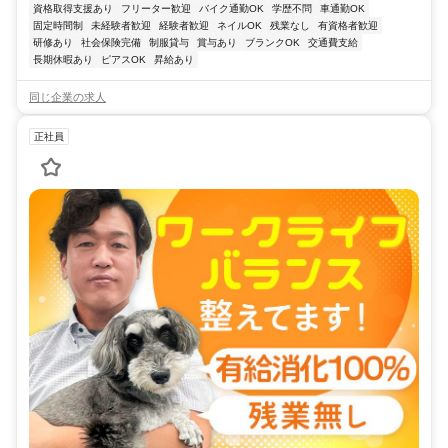
資格取得支援あり
フリーター歓迎
バイク通勤OK
学歴不問
車通勤OK
固定時間制
未経験者歓迎
経験者歓迎
ネイルOK
残業なし
有資格者歓迎
研修あり
社会保険完備
制服貸与
賞与あり
ブランクOK
交通費支給
長期休暇あり
ピアスOK
昇給あり
同じ企業の求人
正社員