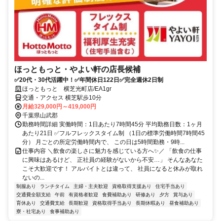
ほっともっと・やよい軒の店長候補
✅20代・30代活躍中！✅年間休日122日✅完全週休2日制
ほっともっと 横芝光町店/EA1gr
交通・アクセス 横芝駅歩10分
月給329,000円～419,000円
千葉県山武郡
勤務時間詳細 実働時間：1日あたり7時間45分 平均勤務日数：1ヶ月
あたり21日 ✅フルフレックスタイム制 （1日の標準労働時間7時間45
分） 月ごとの所定労働時間内で、 この日は5時間勤務・9時...
仕事内容 ＼飲食の楽しさに魅力を感じている方へ✨／ 「飲食の仕事
に興味はあるけど、 正社員の経験がないから不安…」 そんなあなた
こそ大歓迎です！ アルバイトとは違って、 社員になると休みが取れ
ないの...
制服あり
ランチタイム
主婦・主夫歓迎
資格取得支援あり
住宅手当あり
交通費全額支給
午前
有資格者歓迎
食費補助あり
研修あり
夕方
賞与あり
育休あり
交通費支給
長期歓迎
資格取得手当あり
長期休暇あり
昼食補助あり
寮・社宅あり
食事補助あり