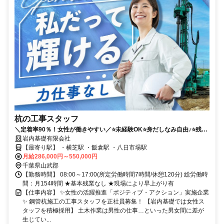
杭の工事スタッフ
＼定着率90％！女性が働きやすい／⭐未経験OK⭐身だしなみ自由♪⭐残業
なし⭐有給取得率100％⭐育児時短勤務OK
岩内基礎有限会社
【最寄り駅】 ・横芝駅 ・飯倉駅 ・八日市場駅
月給286,000円～550,000円
千葉県山武郡
【勤務時間】 08:00～17:00(所定労働時間7時間/休憩120分) 総労働時
間：月154時間 ★基本残業なし ★現場により早上がり有
【仕事内容】 ✨女性の活躍推進「ポジティブ・アクション」実施企業
✨ 鋼管杭施工の工事スタッフを正社員募集！ 【岩内基礎では女性ス
タッフを積極採用】 土木作業は男性の仕事…といった男女間に差が
生じてい...