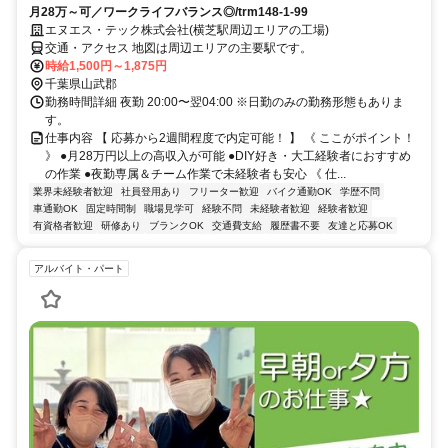
月28万～可／ワークライフバランス◎/trm148-1-99
エヌエス・テック株式会社(横芝駅周辺エリアの工場)
交通・アクセス 地図は周辺エリアの主要駅です。
時給1,500円～1,875円
千葉県山武郡
勤務時間詳細 夜勤 20:00〜翌04:00 ※日勤のみの勤務形態もありま
す。
仕事内容 【 応募から2週間程度で内定可能！ 】 《 ここがポイント！
》 ●月28万円以上の高収入が可能 ●DIY好き・大工経験者におすすめ
の作業 ●夜勤専属＆チーム作業で未経験者も安心 《 仕...
業界未経験者歓迎
社員登用あり
フリーター歓迎
バイク通勤OK
学歴不問
車通勤OK
固定時間制
職場見学可
経験不問
未経験者歓迎
経験者歓迎
有資格者歓迎
研修あり
ブランクOK
交通費支給
履歴書不要
友達と応募OK
アルバイト・パート