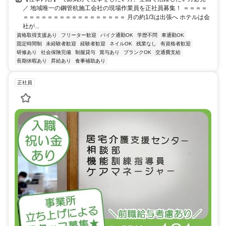
／ 地域唯一の鋼管杭施工会社の現場作業員を正社員募集！ ＝＝＝＝
＝＝＝＝＝＝＝＝＝＝＝＝＝＝＝＝＝ 月の約1/3は出張へ ホテルは会
社が...
資格取得支援あり
フリーター歓迎
バイク通勤OK
学歴不問
車通勤OK
固定時間制
未経験者歓迎
経験者歓迎
ネイルOK
残業なし
有資格者歓迎
研修あり
社会保険完備
制服貸与
賞与あり
ブランクOK
交通費支給
長期休暇あり
昇給あり
食事補助あり
正社員