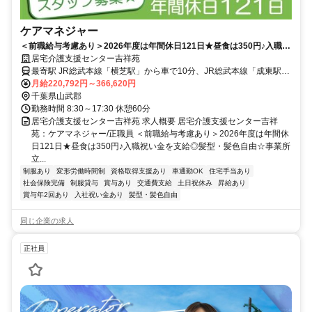
ケアマネジャー
＜前職給与考慮あり＞2026年度は年間休日121日★昼食は350円♪入職祝
い金を支給◎髪型・髪色自由☆事業所立ち上げのため、スタッフ募集中
居宅介護支援センター吉祥苑
◎【山武郡横芝光町・横芝駅/成東駅/八日市場駅・ケアマネジャー・正職
最寄駅 JR総武本線「横芝駅」から車で10分、JR総武本線「成東駅」
員】
「八日市場駅」から車で20分
月給220,792円～366,620円
千葉県山武郡
勤務時間 8:30～17:30 休憩60分
居宅介護支援センター吉祥苑 求人概要 居宅介護支援センター吉祥
苑：ケアマネジャー/正職員 ＜前職給与考慮あり＞2026年度は年間休
日121日★昼食は350円♪入職祝い金を支給◎髪型・髪色自由☆事業所
立...
制服あり
変形労働時間制
資格取得支援あり
車通勤OK
住宅手当あり
社会保険完備
制服貸与
賞与あり
交通費支給
土日祝休み
昇給あり
賞与年2回あり
入社祝い金あり
髪型・髪色自由
同じ企業の求人
正社員