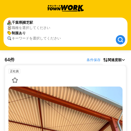
千葉県
千葉県
横芝駅
横芝駅
職種を選択してください
制服あり
制服あり
キーワードを選択してください
64件
条件保存
関連度順
正社員