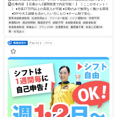
仕事内容 【 応募から2週間程度で内定可能！ 】 《 ここがポイント！
》 ●月収27万円以上の高収入が可能 ●日勤のみで無理なく働ける環境
●DIYや大工経験を活かしたい方にも◎ ●チーム制で安心...
業界未経験者歓迎
社員登用あり
フリーター歓迎
バイク通勤OK
学歴不問
車通勤OK
固定時間制
職場見学可
経験不問
未経験者歓迎
経験者歓迎
有資格者歓迎
研修あり
ブランクOK
交通費支給
履歴書不要
友達と応募OK
寮・社宅あり
アルバイト・パート