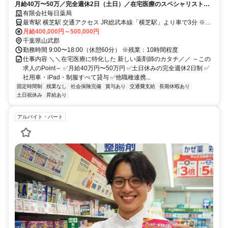
月給40万〜50万／完全週休2日（土日）／在宅医療のスペシャリストと
して地域を支えるやりがい
有限会社毎日薬局
最寄駅 横芝駅 交通アクセス JR総武本線「横芝駅」より車で3分 ※車
通勤OK ※上記住所は本部の所在地です。 ※エリアでの勤務のため、
月給400,000円～500,000円
必ずしも本部へ出勤していただくわけではありません。
千葉県山武郡
勤務時間 9:00〜18:00（休憩60分） ※残業：10時間程度
仕事内容 ＼＼在宅医療に特化した 新しい薬剤師のカタチ／／ ～この
求人のPoint～ ✅月給40万円〜50万円 ✅土日休みの完全週休2日制 ✅
社用車・iPad・制服すべて貸与 ✅他職種連携...
固定時間制
残業なし
社会保険完備
賞与あり
交通費支給
長期休暇あり
土日祝休み
昇給あり
アルバイト・パート