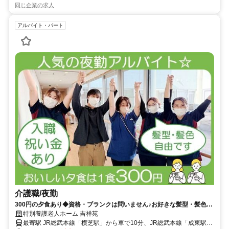
同じ企業の求人
アルバイト・パート
介護職/夜勤
300円の夕食あり◆資格・ブランクは問いません♪お好きな髪型・髪色で
働けます！勤務曜日の応相談◎入職祝い金を支給◇【山武郡横芝光町・
特別養護老人ホーム 吉祥苑
横芝駅/成東駅/八日市場駅・特養・介護職・夜勤アルバイト】
最寄駅 JR総武本線「横芝駅」から車で10分、JR総武本線「成東駅」