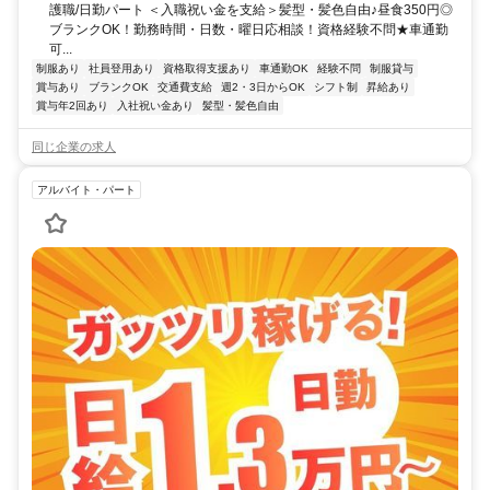
護職/日勤パート ＜入職祝い金を支給＞髪型・髪色自由♪昼食350円◎
ブランクOK！勤務時間・日数・曜日応相談！資格経験不問★車通勤
可...
制服あり
社員登用あり
資格取得支援あり
車通勤OK
経験不問
制服貸与
賞与あり
ブランクOK
交通費支給
週2・3日からOK
シフト制
昇給あり
賞与年2回あり
入社祝い金あり
髪型・髪色自由
同じ企業の求人
アルバイト・パート