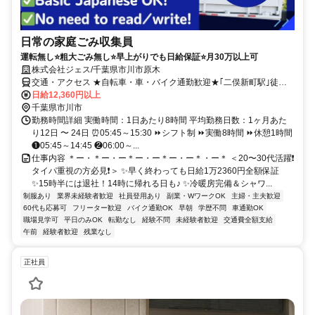
日常の家庭ごみ収集員
運転無し⭐粗大ごみ無し⭐早上がりでも日給保証⭐月30万以上可
株式会社ジェス/千葉県市川市原木
交通・アクセス ★自転車・車・バイク通勤歓迎★｢二俣新町駅｣徒歩
20分★
日給12,360円以上
千葉県市川市
勤務時間詳細 実働時間：1日あたり8時間 平均勤務日数：1ヶ月あた
り12日 〜 24日 ⏰05:45～15:30 ⏩シフト制 ⏩実働8時間 ⏩休憩1時間
❶05:45～14:45 ❷06:00～...
仕事内容 ＊ー・＊ー・ー＊ー・ー＊ー・ー＊・ー＊ ＜20〜30代活躍❗
タイパ重視の方必見❗＞ ✨早く終わっても日給1万2360円全額保証
✨15時半には退社！14時に帰れる日も♪ ✨冷暖房完備＆シャワ...
制服あり
業界未経験者歓迎
社員登用あり
副業・WワークOK
主婦・主夫歓迎
60代も応募可
フリーター歓迎
バイク通勤OK
早朝
学歴不問
車通勤OK
職場見学可
平日のみOK
転勤なし
経験不問
未経験者歓迎
交通費全額支給
午前
経験者歓迎
残業なし
正社員