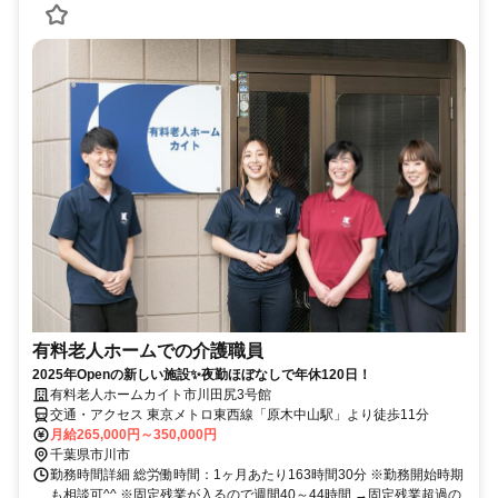
有料老人ホームでの介護職員
2025年Openの新しい施設✨夜勤ほぼなしで年休120日！
有料老人ホームカイト市川田尻3号館
交通・アクセス 東京メトロ東西線「原木中山駅」より徒歩11分
月給265,000円～350,000円
千葉県市川市
勤務時間詳細 総労働時間：1ヶ月あたり163時間30分 ※勤務開始時期
も相談可^^ ※固定残業が入るので週間40～44時間 →固定残業超過の