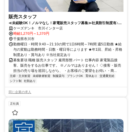
販売スタッフ
≪未経験OK！ノルマなし！家電販売スタッフ募集≫社員割引制度有♪充
実の待遇で働きやすさ抜群◎
ケーズデンキ 市川インター店
時給1,270円～1,370円
千葉県市川市
勤務曜日・時間 9:40～21:10の間で1日6時間～7時間 週5日勤務 ★給
与の変動は勤務時間・日数・曜日等によります ★年1回、昇給・昇格
制度あり・賞与あり ※当社規定あり
募集要項 職種 販売スタッフ 雇用形態 パート 仕事内容 家電製品接
客、販売をするお仕事です。 ※ノルマはありません！ ◇接客・販売
担当の売り場を巡回しながら、 ・お客様のご要望をお伺い ・商...
主婦・主夫歓迎
未経験者歓迎
制服貸与
ブランクOK
育休あり
交通費支給
シフト制
社割あり
同じ企業の求人
正社員