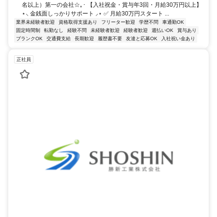
名以上）第一の会社☆｡･ 【入社祝金・賞与年3回・月給30万円以上】
⋆⸜ 金銭面しっかりサポート ⸝⋆ ✅ 月給30万円スタート ...
業界未経験者歓迎
資格取得支援あり
フリーター歓迎
学歴不問
車通勤OK
固定時間制
転勤なし
経験不問
未経験者歓迎
経験者歓迎
週払いOK
賞与あり
ブランクOK
交通費支給
長期歓迎
履歴書不要
友達と応募OK
入社祝い金あり
正社員