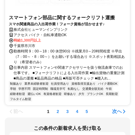
スマートフォン部品に関するフォークリフト運搬
スマホ関連商品の入出荷作業！フォーク資格が活かせます♪
株式会社ヒューマンインプリンク
アクセス バイク・自転車通勤OK
時給1,300円以上
千葉県市川市
勤務時間 9：00～18：00 休憩90分 ※残業月0～20時間程度 ※早出
（7：00～・8：00～）をお願いする場合あり ※スポット夜勤相談あ
り （希望者のみ）
仕事内容 スマートフォンや関連アクセサリーを扱う物流倉庫でのお
仕事です。 ■フォークリフトによる入出荷作業 ■輸出貨物の重量計測
■商品の運搬 ■返品商品の検品 ■再販可否チェック ■棚入れ...
制服あり
業界未経験者歓迎
社員登用あり
資格取得支援あり
バイク通勤OK
早朝
学歴不問
固定時間制
職場見学可
転勤なし
交通費全額支給
午前
経験者歓迎
週払いOK
有資格者歓迎
研修あり
夕方
ブランクOK
長期歓迎
フルタイム歓迎
前へ
次へ
1
2
3
4
5
この条件の新着求人を受け取る