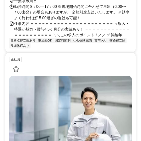
千葉県市川市
勤務時間 8：00～17：00 ※現場開始時間に合わせて早出（6:00〜
7:00出発）の場合もありますが、 全額別途支給いたします。 ※効率
よく終われば15:00過ぎの退社も可能！
仕事内容 ＝＝＝＝＝＝＝＝＝＝＝＝＝＝＝＝＝＝＝＝＝＝ ＜収入・
待遇が魅力＞賞与4.5ヶ月分の実績あり！ ＝＝＝＝＝＝＝＝＝＝＝＝
＝＝＝＝＝＝＝＝＝＝ ＼＼この求人のポイント！／／ ✅ 昇給年...
資格取得支援あり
車通勤OK
固定時間制
社会保険完備
賞与あり
交通費支給
長期休暇あり
正社員