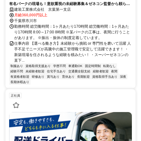
有名パークの現場も！意欲重視の未経験募集＆ゼネコン監督から頼られ
る専門性◎
建装工業株式会社 京葉第一支店
月給360,000円以上
千葉県市川市
勤務時間 総労働時間：1ヶ月あたり170時間 総労働時間：1ヶ月あた
り170時間 8:00～17:00 8時間 ※某パークの工事は、夜間に行うこと
があります。 ※振出・振休の制度定着しています。
仕事内容 【選べる働き方】未経験から挑戦 or 専門性を磨いて活躍 人
手不足でニーズが高騰中の施工管理職で安定して活躍できます！ ・
新築現場を任されるような経験を積みたい！ ・スーパーゼネコンの
直下...
制服あり
資格取得支援あり
学歴不問
車通勤OK
固定時間制
転勤なし
経験不問
未経験者歓迎
住宅手当あり
交通費全額支給
経験者歓迎
夜間
有資格者歓迎
研修あり
賞与あり
育休あり
長期歓迎
資格取得手当あり
深夜
長期休暇あり
正社員