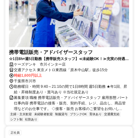
携帯電話販売・アドバイザースタッフ
☆1日8h×週5日勤務【携帯販売スタッフ】≪未経験OK！≫充実の待遇で
働きやすさ抜群◎
ケーズデンキ 市川インター店
交通アクセス 東京メトロ東西線「原木中山駅」徒歩15分
時給1,600円以上
千葉県市川市
勤務曜日・時間 9:40～21:10の間で1日8時間 週5日勤務 ★年1回、昇
給・昇格制度あり・賞与あり ※当社規定あり
募集要項 職種 携帯電話販売・アドバイザースタッフ 雇用形態 パート
仕事内容 携帯電話の接客・販売、契約手続、レジ、品出し、商品管
理などのお仕事です。 ◇接客・販売 お客様のご要望をお伺いし...
主婦・主夫歓迎
未経験者歓迎
制服貸与
ブランクOK
育休あり
交通費支給
シフト制
社割あり
正社員