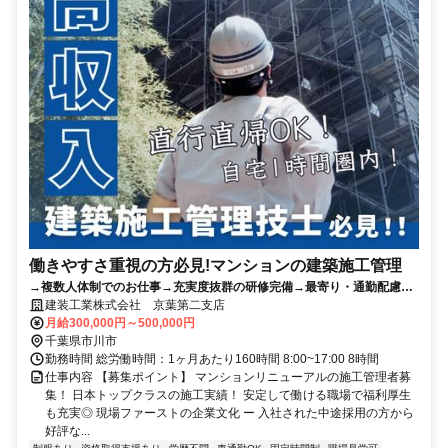
働きやすさ重視の方必見!マンションの建築施工管理
→複数人体制でのお仕事→充実度抜群の研修完備→最寄り・通勤配慮の
現場配置→多彩な経験を積める職場！
建装工業株式会社 京葉第二支店
月給300,000円～500,000円
千葉県市川市
勤務時間 総労働時間：1ヶ月あたり160時間 8:00~17:00 8時間
仕事内容 【募集ポイント】 マンションリニューアルの施工管理者募
集！ 日本トップクラスの施工実績！ 安定して働ける職場で福利厚生
も充実◎ 現場ファーストの企業文化 ー 入社された中途採用の方から
好評な...