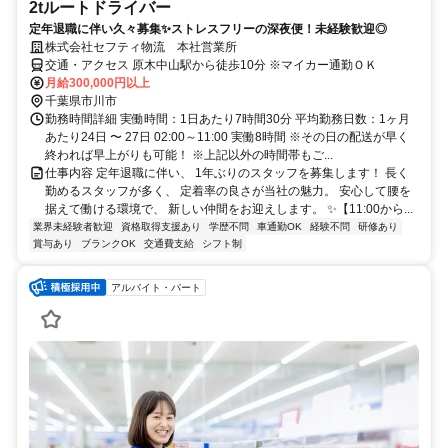
2tルートドライバー
定年退職に伴い久々募集✨ストレスフリーの深夜便！未経験歓迎◎
株式会社セフティ物流 本社営業所
交通・アクセス 原木中山駅から徒歩10分 ※マイカー通勤ＯＫ
月給300,000円以上
千葉県市川市
勤務時間詳細 実働時間：1日あたり7時間30分 平均勤務日数：1ヶ月
あたり24日 〜 27日 02:00～11:00 実働8時間 ※その日の配送が早く
終われば早上がりも可能！ ※上記以外の時間帯もご...
仕事内容 定年退職に伴い、 1年ぶりのスタッフを募集します！ 長く
勤めるスタッフが多く、 定着率の良さが当社の魅力。 安心して腰を
据えて働ける環境で、 新しい仲間をお迎えします。 ✨【11:00から...
業界未経験者歓迎
資格取得支援あり
学歴不問
車通勤OK
経験不問
研修あり
賞与あり
ブランクOK
交通費支給
シフト制
アルバイト・パート