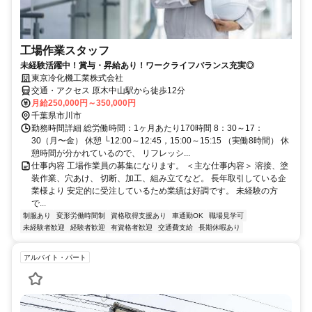
工場作業スタッフ
未経験活躍中！賞与・昇給あり！ワークライフバランス充実◎
東京冷化機工業株式会社
交通・アクセス 原木中山駅から徒歩12分
月給250,000円～350,000円
千葉県市川市
勤務時間詳細 総労働時間：1ヶ月あたり170時間 8：30～17：
30（月〜金） 休憩 └12:00～12:45，15:00～15:15 （実働8時間） 休
憩時間が分かれているので、 リフレッシ...
仕事内容 工場作業員の募集になります。 ＜主な仕事内容＞ 溶接、塗
装作業、穴あけ、 切断、加工、組み立てなど。 長年取引している企
業様より 安定的に受注しているため業績は好調です。 未経験の方
で...
制服あり
変形労働時間制
資格取得支援あり
車通勤OK
職場見学可
未経験者歓迎
経験者歓迎
有資格者歓迎
交通費支給
長期休暇あり
アルバイト・パート