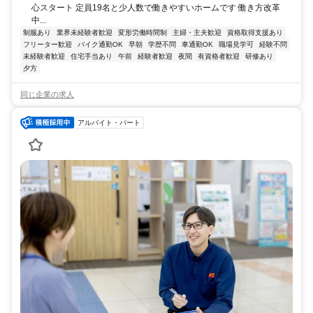
心スタート 定員19名と少人数で働きやすいホームです 働き方改革
中...
制服あり
業界未経験者歓迎
変形労働時間制
主婦・主夫歓迎
資格取得支援あり
フリーター歓迎
バイク通勤OK
早朝
学歴不問
車通勤OK
職場見学可
経験不問
未経験者歓迎
住宅手当あり
午前
経験者歓迎
夜間
有資格者歓迎
研修あり
夕方
同じ企業の求人
アルバイト・パート