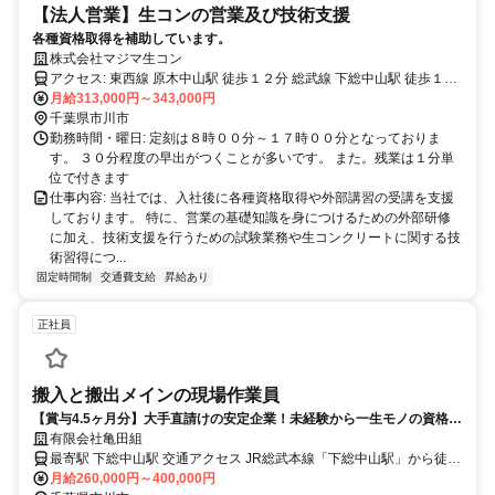
【法人営業】生コンの営業及び技術支援
各種資格取得を補助しています。
株式会社マジマ生コン
アクセス: 東西線 原木中山駅 徒歩１２分 総武線 下総中山駅 徒歩１６
月給313,000円～343,000円
分 場所は、東京23区江戸川を渡ったすぐ隣です。
千葉県市川市
勤務時間・曜日: 定刻は８時００分～１７時００分となっておりま
す。 ３０分程度の早出がつくことが多いです。 また。残業は１分単
位で付きます
仕事内容: 当社では、入社後に各種資格取得や外部講習の受講を支援
しております。 特に、営業の基礎知識を身につけるための外部研修
に加え、技術支援を行うための試験業務や生コンクリートに関する技
術習得につ...
固定時間制
交通費支給
昇給あり
正社員
搬入と搬出メインの現場作業員
【賞与4.5ヶ月分】大手直請けの安定企業！未経験から一生モノの資格と
高収入をゲット！
有限会社亀田組
最寄駅 下総中山駅 交通アクセス JR総武本線「下総中山駅」から徒歩
月給260,000円～400,000円
18分 ※交通費支給 ※車・バイク通勤可能