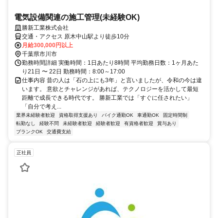
電気設備関連の施工管理(未経験OK)
勝新工業株式会社
交通・アクセス 原木中山駅より徒歩10分
月給300,000円以上
千葉県市川市
勤務時間詳細 実働時間：1日あたり8時間 平均勤務日数：1ヶ月あた
り21日 〜 22日 勤務時間：8:00～17:00
仕事内容 昔の人は「石の上にも3年」と言いましたが、令和の今は違
います。 意欲とチャレンジがあれば、テクノロジーを活かして最短
距離で成長できる時代です。 勝新工業では「すぐに任されたい」
「自分で考え...
業界未経験者歓迎
資格取得支援あり
バイク通勤OK
車通勤OK
固定時間制
転勤なし
経験不問
未経験者歓迎
経験者歓迎
有資格者歓迎
賞与あり
ブランクOK
交通費支給
正社員