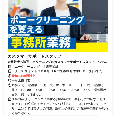
カスタマーサポートスタッフ
未経験者も歓迎！クリーニングのカスタマーサポートスタッフ！バック
オフィスからポニークリーニングの運営を支えるお仕事。託児所完備も
ポニークリーニング 市川事業所
魅力の一つ♪
アクセス 東京メトロ東西線/ＪＲ中央本線 原木中山東口徒歩約9分、
ＪＲ総武本線 下総中山南口徒歩約17分、京成本線 京成中山徒歩約22
時給1,300円以上
分 原木中山駅徒歩7分
千葉県市川市
勤務時間 ・勤務曜日：月・火・水・木・金・土・日・祝 ・勤務時
間： [1] 09:00～16:00 [2] 10:00～16:00 [3] 09:00～15:00 ・最低勤務
日数（週）：3日 シ...
仕事内容 クリーニングに関するお客様の問い合わせに対応するお仕
事です。 お客様のお申し出について対応をして頂くお仕事です。 ク
リーニングでは製造上の問題、販売上の問題、ご着用中の問題が思わ
ぬ形で顕在化...