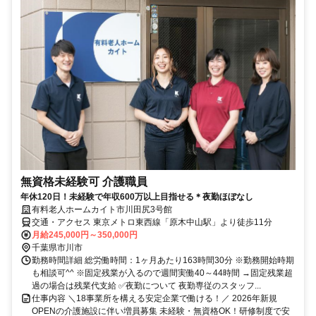
無資格未経験可 介護職員
年休120日！未経験で年収600万以上目指せる＊夜勤ほぼなし
有料老人ホームカイト市川田尻3号館
交通・アクセス 東京メトロ東西線「原木中山駅」より徒歩11分
月給245,000円～350,000円
千葉県市川市
勤務時間詳細 総労働時間：1ヶ月あたり163時間30分 ※勤務開始時期
も相談可^^ ※固定残業が入るので週間実働40～44時間 →固定残業超
過の場合は残業代支給 ✅夜勤について 夜勤専従のスタッフ...
仕事内容 ＼18事業所を構える安定企業で働ける！／ 2026年新規
OPENの介護施設に伴い増員募集 未経験・無資格OK！研修制度で安