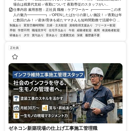
場合は残業代支給 ✅夜勤について 夜勤専従のスタッフがい...
仕事内容 雇用形態：正社員 職種：ケアワーカー ┏━━━━━この求
人の魅力━━━━━┓ ✅OPENしたばかりの新しい施設！ ✅夜勤は年
に数回のみ！ ✅産休/育休を経たママさんも短時間勤務で活躍中◎ ...
制服あり
変形労働時間制
主婦・主夫歓迎
資格取得支援あり
フリーター歓迎
早朝
学歴不問
職場見学可
住宅手当あり
午前
経験者歓迎
夜間
有資格者歓迎
研修あり
夕方
賞与あり
育休あり
交通費支給
深夜
履歴書不要
正社員
ゼネコン新築現場の仕上げ工事施工管理職