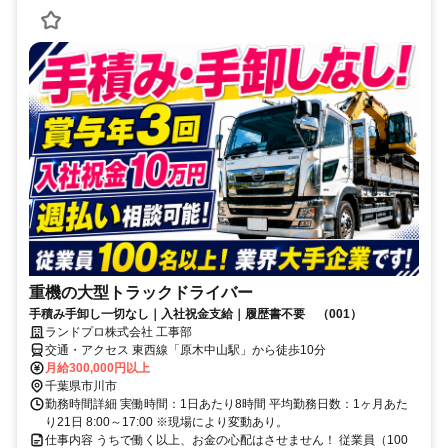
重機の大型トラックドライバー
手積み手卸し一切なし｜入社祝金支給｜履歴書不要 （001）
ランドプロ株式会社 工事部
交通・アクセス 東西線「原木中山駅」から徒歩10分
月給300,000円以上
千葉県市川市
勤務時間詳細 実働時間：1日あたり8時間 平均勤務日数：1ヶ月あた
り21日 8:00～17:00 ※現場により変動あり。
仕事内容 うちで働く以上、お金の心配はさせません！ 従業員（100