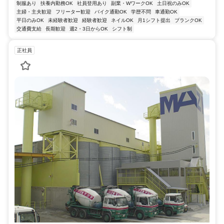
制服あり
扶養内勤務OK
社員登用あり
副業・WワークOK
土日祝のみOK
主婦・主夫歓迎
フリーター歓迎
バイク通勤OK
学歴不問
車通勤OK
平日のみOK
未経験者歓迎
経験者歓迎
ネイルOK
月1シフト提出
ブランクOK
交通費支給
長期歓迎
週2・3日からOK
シフト制
正社員