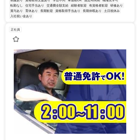
制服あり
資格取得支援あり
学歴不問
車通勤OK
固定時間制
職場見学可
転勤なし
住宅手当あり
交通費全額支給
経験者歓迎
有資格者歓迎
研修あり
賞与あり
育休あり
長期歓迎
資格取得手当あり
長期休暇あり
土日祝休み
入社祝い金あり
正社員