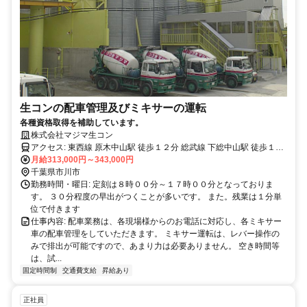
生コンの配車管理及びミキサーの運転
各種資格取得を補助しています。
株式会社マジマ生コン
アクセス: 東西線 原木中山駅 徒歩１２分 総武線 下総中山駅 徒歩１６
月給313,000円～343,000円
分 場所は、東京23区江戸川を渡ったすぐ隣です。
千葉県市川市
勤務時間・曜日: 定刻は８時００分～１７時００分となっておりま
す。 ３０分程度の早出がつくことが多いです。 また。残業は１分単
位で付きます
仕事内容: 配車業務は、各現場様からのお電話に対応し、各ミキサー
車の配車管理をしていただきます。 ミキサー運転は、レバー操作の
みで排出が可能ですので、あまり力は必要ありません。 空き時間等
は、試...
固定時間制
交通費支給
昇給あり
正社員