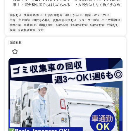
事！ ・完全初心者でもはじめられる！ ・入浴介助もなく負担少なめ
・...
制服あり
扶養内勤務OK
社員登用あり
週1日からOK
副業・WワークOK
主婦・主夫歓迎
60代も応募可
資格取得支援あり
フリーター歓迎
バイク通勤OK
学歴不問
車通勤OK
職場見学可
経験不問
未経験者歓迎
経験者歓迎
残業なし
夜間
有資格者歓迎
夕方
派遣社員