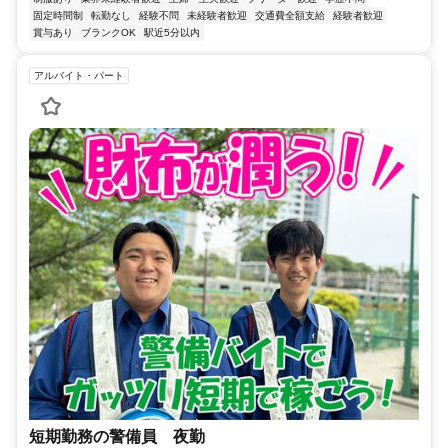
固定時間制
転勤なし
経験不問
未経験者歓迎
交通費全額支給
経験者歓迎
賞与あり
ブランクOK
駅近5分以内
アルバイト・パート
短期勤務の警備員 夜勤