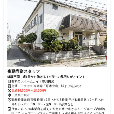
夜勤専従スタッフ
経験不問！週1日から働ける！✨夜中の見回りがメイン！
有料老人ホームカイト市川田尻
交通・アクセス 東西線「原木中山」駅より徒歩8分
日給16,500円～18,500円
千葉県市川市
勤務時間詳細 実働時間：1日あたり8時間 平均勤務日数：1ヶ月あた
り4日 〜 20日 19：00 〜 翌9：00 ※残業なし
仕事内容 ＼20事業所を構える安定企業で働ける！／ グループ内新施
設にて オープニングスタッフ募集！ ・夕食後の見守りメインのお仕