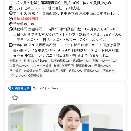
【1～2ヶ月のお試し短期勤務OK】日払いOK！体力の負担少なめ♪
ミカドセキュリティー株式会社 行徳支社
アクセス 東京メトロ東西線/ＪＲ中央本線 原木中山西口徒歩約15分、
ＪＲ京葉線 二俣新町徒歩約23分、ＪＲ武蔵野線 西船橋南口徒歩約24
日給13,000円以上
分
千葉県市川市
勤務時間 実働時間：8時間/日 平均勤務日数：1ヶ月あたり4日～8日
土日祝勤務できる方大歓迎です!! ・シフト制勤務・週１、2日からOK
・平日のみOK・土日祝のみOK ・WワークOK・フルタイム...
仕事内容 ▽▼▽履歴書不要！スピード採用可能▽▼▽ ＞面接は履歴
書不要＆ラフな服装でOK＜ ★☆★即日勤務OK！スピード採用可能
★☆★ ◆電話：047-712-7792/採用担当宛 まで 応募から採...
制服あり
短期（3ヵ月以内）
扶養内勤務OK
週1日からOK
副業・WワークOK
土日祝のみOK
フリーター歓迎
短期
学歴不問
即日勤務OK
平日のみOK
学生歓迎
未経験者歓迎
経験者歓迎
夜間
週払いOK
即日払いOK
研修あり
ブランクOK
交通費支給
アルバイト・パート