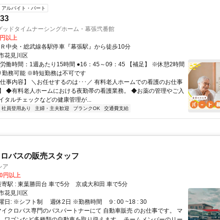
アルバイト・パート
33
グッドタイムナーシングホーム・幕張弐番館
0円以上
ＪＲ中央・総武線各駅停車『幕張駅』から徒歩10分
市花見川区
労働時間：1週あたり15時間 ●16：45～09：45 【補足】 ※休憩2時間
り勤務可能 ※時短勤務は不可です
【仕事内容】 ＼お任せするのは･･･／ 有料老人ホームでの看護のお仕事
】 ◆有料老人ホームにおける夜勤帯の看護業務。 ◆お薬の管理やご入
イタルチェックなどの健康管理が...
社員登用あり
主婦・主夫歓迎
ブランクOK
交通費支給
クロバスの販売スタッフ
シア
00円以上
クセス: 最寄駅 : 東葉勝田台 車で5分 京成大和田 車で5分
市花見川区
日: ※シフト制 週休2日 ※勤務時間 ９: 00 ~18 : 30
 マイクロバス専門のバスパートナーにて 自動車販売 のお仕事です。 マ
、ワゴンなど多種類の自動車を取り扱えます。 チームメンバーのリー