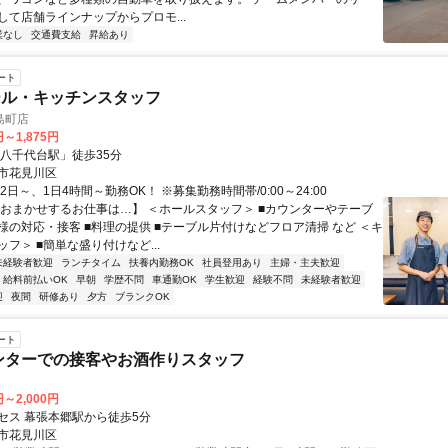
して店舗ラインナップからプロモ...
業なし
交通費支給
昇給あり
ート
ール・キッチンスタッフ
島町店
円～1,875円
「八千代台駅」徒歩35分
市花見川区
2日～、1日4時間～勤務OK！ ※募集勤務時間帯/0:00～24:00
【おまかせするお仕事は…】 ＜ホールスタッフ＞ ■カウンターやテーブ
様の対応・接客 ■料理の提供 ■テーブル片付けなどフロア清掃 など ＜キ
フ＞ ■簡単な盛り付けなど...
未経験者歓迎
ランチタイム
扶養内勤務OK
社員登用あり
主婦・主夫歓迎
給料前払いOK
早朝
学歴不問
車通勤OK
学生歓迎
経験不問
未経験者歓迎
迎
夜間
研修あり
夕方
ブランクOK
ート
ンターでの接客やお酒作りスタッフ
円～2,000円
セス 幕張本郷駅から徒歩5分
市花見川区