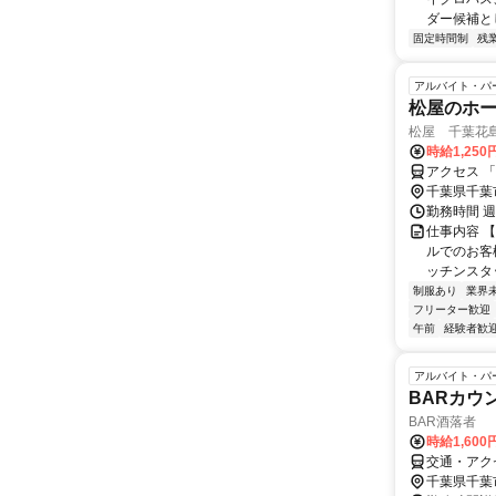
ダー候補と
固定時間制
残
アルバイト・パ
松屋のホ
松屋 千葉花
時給1,250
アクセス 
千葉県千葉
勤務時間 週
仕事内容 
ルでのお客
ッチンスタッ
制服あり
業界
フリーター歓迎
午前
経験者歓
アルバイト・パ
BARカウ
BAR酒落者
時給1,600
交通・アク
千葉県千葉