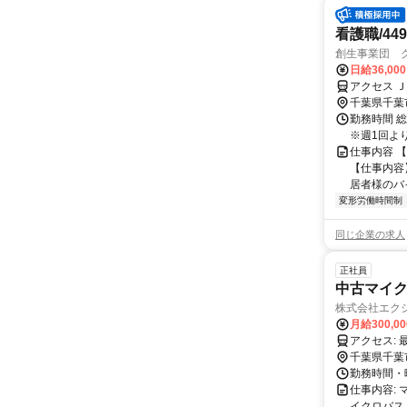
看護職/449
創生事業団 
日給36,00
アクセス 
千葉県千葉
勤務時間 総
※週1回よ
仕事内容 
【仕事内容
居者様のバ
変形労働時間制
同じ企業の求人
正社員
中古マイ
株式会社エク
月給300,0
ア
千葉県千葉
勤務時間・曜
仕事内容:
イクロバス