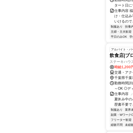
勤務時間詳細 
タート日に
仕事内容 
け・仕込み等)
いけるので、
制服あり
扶養
主婦・主夫歓迎
平日のみOK
学
アルバイト・パ
飲食店|ブ
ステーキハウ
時給1,200
交通・アク
千葉県千葉
勤務時間詳細
～OK ◎
仕事内容 
夏休み中の
歴書不要で、
制服あり
業界
副業・WワークO
フリーター歓迎
経験不問
未経