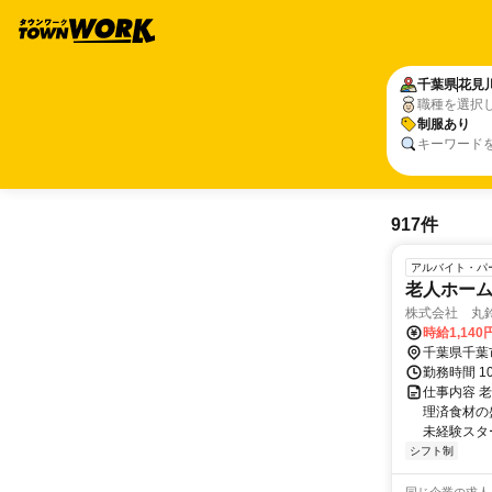
千葉県
花見
職種を選択
制服あり
キーワード
917件
アルバイト・パ
老人ホー
株式会社 丸
時給1,14
千葉県千葉
勤務時間 1
仕事内容 
理済食材の
未経験スター
シフト制