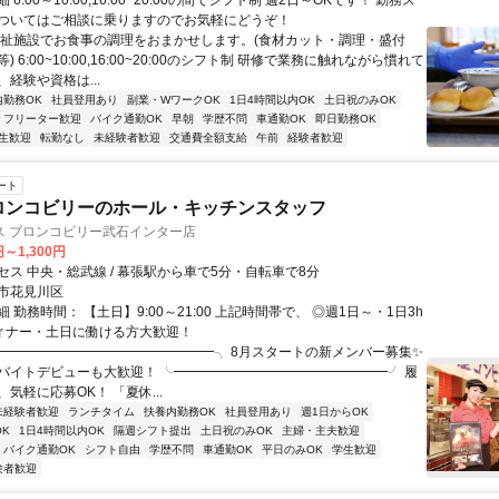
6:00～10:00,16:00~20:00の間でシフト制 週2日～OKです！ 勤務ス
ついてはご相談に乗りますのでお気軽にどうぞ！
福祉施設でお食事の調理をおまかせします。(食材カット・調理・盛付
 6:00~10:00,16:00~20:00のシフト制 研修で業務に触れながら慣れて
経験や資格は...
内勤務OK
社員登用あり
副業・WワークOK
1日4時間以内OK
土日祝のみOK
フリーター歓迎
バイク通勤OK
早朝
学歴不問
車通勤OK
即日勤務OK
生歓迎
転勤なし
未経験者歓迎
交通費全額支給
午前
経験者歓迎
ート
ロンコビリーのホール・キッチンスタッフ
ス ブロンコビリー武石インター店
円～1,300円
セス 中央・総武線 / 幕張駅から車で5分・自転車で8分
市花見川区
 勤務時間： 【土日】9:00～21:00 上記時間帯で、 ◎週1日～・1日3h
ディナー・土日に働ける方大歓迎！
╭━━━━━━━━━━━━━━━━╮ 8月スタートの新メンバー募集✨
バイトデビューも大歓迎！ ╰━━━━━━━━━━━━━━━━╯ 履
気軽に応募OK！ 「夏休...
未経験者歓迎
ランチタイム
扶養内勤務OK
社員登用あり
週1日からOK
K
1日4時間以内OK
隔週シフト提出
土日祝のみOK
主婦・主夫歓迎
バイク通勤OK
シフト自由
学歴不問
車通勤OK
平日のみOK
学生歓迎
験者歓迎