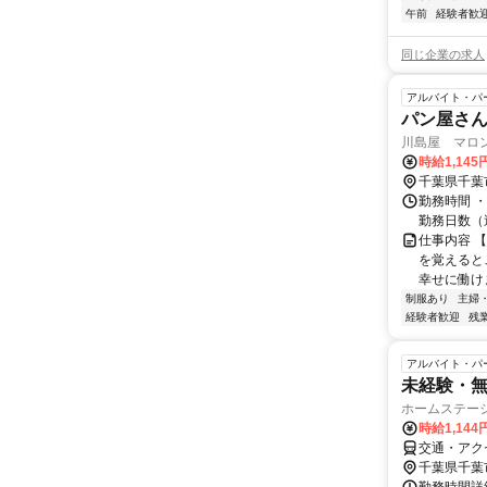
午前
経験者歓
同じ企業の求人
アルバイト・パ
パン屋さん
川島屋 マロ
時給1,145
千葉県千葉
勤務時間 ・勤務時
勤務日数（週
仕事内容 
を覚えると
幸せに働け
制服あり
主婦
経験者歓迎
残
アルバイト・パ
未経験・無
ホームステー
時給1,144
交通・アク
千葉県千葉