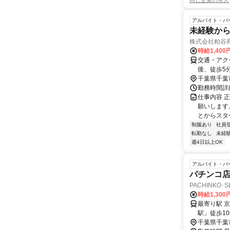
同じ企業の求人
アルバイト・パ
未経験か
株式会社粕谷
時給1,40
交通・アク
後、徒歩5
千葉県千葉
勤務時間詳細
仕事内容 
願いします
とからスタ
制服あり
社員
転勤なし
未経
週4日以上OK
アルバイト・パ
パチンコ
PACHINKO･
時給1,300
最寄り駅 京成幕張
駅」徒歩1
千葉県千葉