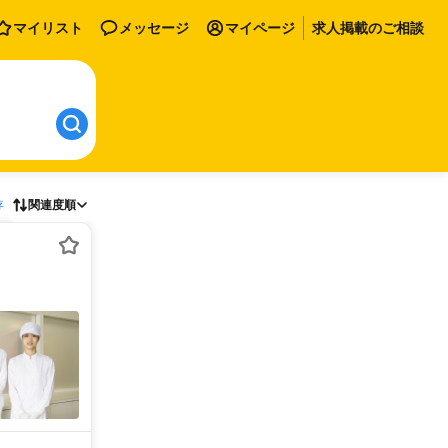
マイリスト
メッセージ
マイページ
求人掲載のご相談
存
関連度順