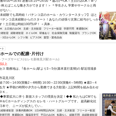
/9:00〜16:45 遅番/16:15〜24:00 ＊週2日〜OK！土日のみOK！Ｗワ
 ＜例えばこんな働き方ができます！＞ ＊学生さん 学業やサークルと両
ない...
【未経験でも高時給！パチンコ店のホール・カウンタースタッフ】 ほと
パチンコ店未経験からのスタート！あなたの頑張り次第に給与がしっか
！土日祝は時給100円UP！ ＜具体...
K
土日祝のみOK
主婦・主夫歓迎
フリーター歓迎
学歴不問
車通勤OK
験者歓迎
経験者歓迎
ネイルOK
研修あり
社会保険完備
制服貸与
ブランクOK
2・3日からOK
シフト制
ピアスOK
髪型・髪色自由
ート
ホールでの配膳･片付け
トフーズサービス(セレモ新検見川駅ホール)
0円以上
セス 勤務地は、｢各ホール｣駅より3～5分(基本直行直帰)の 駅近現場多
市花見川区
7:00～14:00(実働2～4時間) 16:00～22:00(実働4～5時間) ★週3～4
る方 ★早朝の時間や夕方から勤務できる方歓迎♪ 上記時間を組み合わせ
Ｋ...
◆◆事業拡大に伴う 新規スタッフの増員を決定！◆◆ 私たちはCMでも
 H＆Cホールディングスの セレモ・ハートグループです。 超高齢化社
本で、 ニーズが拡大してい...
未経験者歓迎
扶養内勤務OK
1日4時間以内OK
主婦・主夫歓迎
フリーター歓迎
学歴不問
車通勤OK
職場見学可
平日のみOK
転勤なし
経験不問
未経験者歓迎