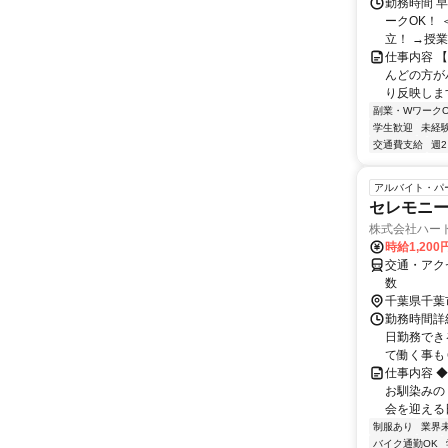
勤務時間 早番
ークOK！
立！ →授業が
仕事内容 
んどの方が
り反映します
副業・WワークO
学生歓迎
未経
交通費支給
週
アルバイト・パ
セレモニー
株式会社ハー
時給1,20
交通・アク
数
千葉県千葉
勤務時間詳細 
日勤務でき
て働く事もＯ
仕事内容 
お馴染みの
会を迎える日
制服あり
業界
バイク通勤OK