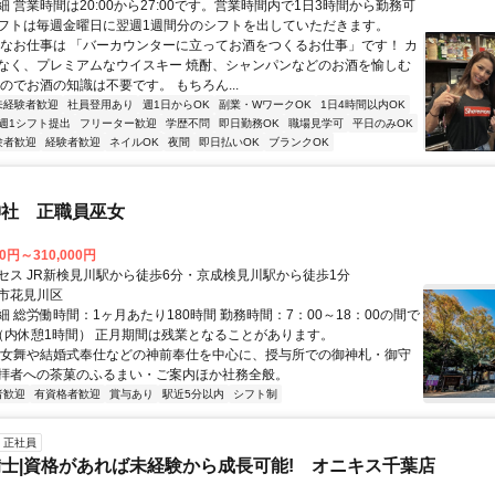
 営業時間は20:00から27:00です。営業時間内で1日3時間から勤務可
フトは毎週金曜日に翌週1週間分のシフトを出していただきます。
主なお仕事は 「バーカウンターに立ってお酒をつくるお仕事」です！ カ
なく、プレミアムなウイスキー 焼酎、シャンパンなどのお酒を愉しむ
のでお酒の知識は不要です。 もちろん...
未経験者歓迎
社員登用あり
週1日からOK
副業・WワークOK
1日4時間以内OK
週1シフト提出
フリーター歓迎
学歴不問
即日勤務OK
職場見学可
平日のみOK
験者歓迎
経験者歓迎
ネイルOK
夜間
即日払いOK
ブランクOK
神社 正職員巫女
00円～310,000円
セス JR新検見川駅から徒歩6分・京成検見川駅から徒歩1分
市花見川区
 総労働時間：1ヶ月あたり180時間 勤務時間：7：00～18：00の間で
（内休憩1時間） 正月期間は残業となることがあります。
巫女舞や結婚式奉仕などの神前奉仕を中心に、授与所での御神札・御守
拝者への茶菓のふるまい・ご案内ほか社務全般。
者歓迎
有資格者歓迎
賞与あり
駅近5分以内
シフト制
正社員
士|資格があれば未経験から成長可能! オニキス千葉店