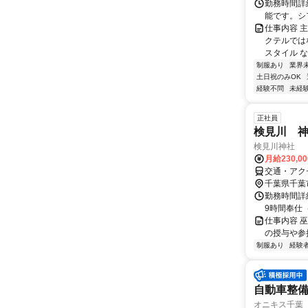
勤務時間詳細
能です。シ
仕事内容 
クテルでは
スタイル な
制服あり
業界
土日祝のみOK
経験不問
未経
正社員
検見川 
検見川神社
月給230,0
交通・アク
千葉県千葉
勤務時間詳細
9時間奉仕
仕事内容 
の授与や参
制服あり
経験
自動車整備
オニキス千葉