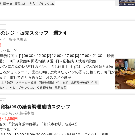
迎
駅ナカ
研修あり
夕方
ブランクOK
ート
のレジ・販売スタッフ 週3~4
ンド 新検見川店
円
市花見川区
間： [1] 06:30～12:00 [2] 12:00～17:00 [3] 17:00～21:30 ・最低
）：3日 ★勤務時間応相談 ★週3日～応相談 ★扶養内勤務...
【パン屋さんのレジ打ちや品出しのお仕事】 まずは、パンの種類と金額
ころからスタート。品出し時には焼きたてパンの香りに包まれ、毎日が
ます！慣れてきたら徐々に、オススメや新商...
・主夫歓迎
フリーター歓迎
固定時間制
学生歓迎
未経験者歓迎
午前
業なし
夕方
ブランクOK
交通費支給
長期歓迎
ート
資格OKの給食調理補助スタッフ
ションらいふ幕張本郷
円～1,350円
セス 「京浜幕張本郷駅」「幕張本郷駅」徒歩4分
市花見川区