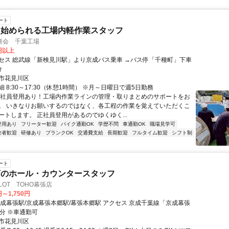
ート
ら始められる工場内軽作業スタッフ
商会 千葉工場
0円以上
セス 総武線「新検見川駅」より京成バス乗車 →バス停「千種町」下車
分
市花見川区
 8:30～17:30（休憩1時間） ※月～日曜日で週5日勤務
正社員登用あり！工場内作業ラインの管理・取りまとめのサポートをお
。 いきなりお願いするのではなく、各工程の作業を覚えていただくこ
ートします。 正社員登用があるのでゆくゆく...
登用あり
フリーター歓迎
バイク通勤OK
学歴不問
車通勤OK
職場見学可
験者歓迎
研修あり
ブランクOK
交通費支給
長期歓迎
フルタイム歓迎
シフト制
ート
店のホール・カウンタースタッフ
SLOT TOHO幕張店
円～1,750円
駅/京成幕張本郷駅/幕張本郷駅 アクセス 京成千葉線「京成幕張
0分 ※車通勤可
市花見川区