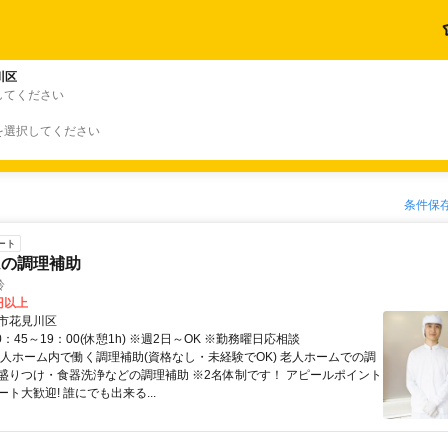
川区
してください
を選択してください
条件保
ート
ムの調理補助
鈴
0円以上
市花見川区
0：45～19：00(休憩1h) ※週2日～OK ※勤務曜日応相談
老人ホーム内で働く調理補助(資格なし・未経験でOK) 老人ホームでの調
盛りつけ・食器洗浄などの調理補助 ※2名体制です！ アピールポイント
ト大歓迎! 誰にでも出来る...