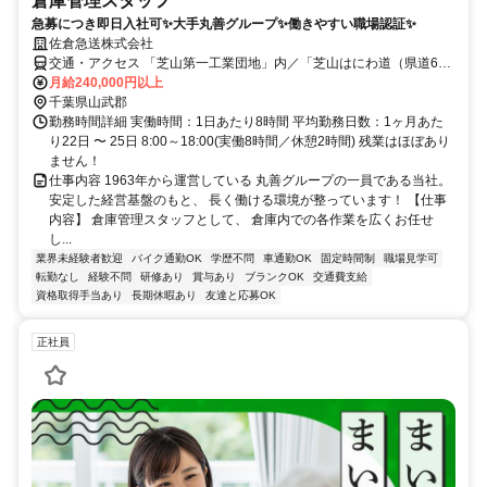
倉庫管理スタッフ
急募につき即日入社可✨大手丸善グループ✨働きやすい職場認証✨
佐倉急送株式会社
交通・アクセス 「芝山第一工業団地」内／「芝山はにわ道（県道62
号）」から車でスグ！
月給240,000円以上
千葉県山武郡
勤務時間詳細 実働時間：1日あたり8時間 平均勤務日数：1ヶ月あた
り22日 〜 25日 8:00～18:00(実働8時間／休憩2時間) 残業はほぼあり
ません！
仕事内容 1963年から運営している 丸善グループの一員である当社。
安定した経営基盤のもと、 長く働ける環境が整っています！ 【仕事
内容】 倉庫管理スタッフとして、 倉庫内での各作業を広くお任せ
し...
業界未経験者歓迎
バイク通勤OK
学歴不問
車通勤OK
固定時間制
職場見学可
転勤なし
経験不問
研修あり
賞与あり
ブランクOK
交通費支給
資格取得手当あり
長期休暇あり
友達と応募OK
正社員