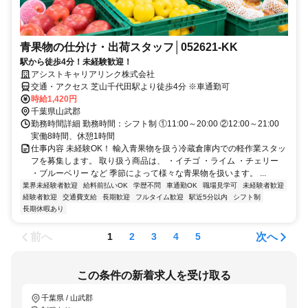
青果物の仕分け・出荷スタッフ│052621-KK
駅から徒歩4分！未経験歓迎！
アシストキャリアリンク株式会社
交通・アクセス 芝山千代田駅より徒歩4分 ※車通勤可
時給1,420円
千葉県山武郡
勤務時間詳細 勤務時間：シフト制 ①11:00～20:00 ②12:00～21:00
実働8時間、休憩1時間
仕事内容 未経験OK！ 輸入青果物を扱う冷蔵倉庫内での軽作業スタッ
フを募集します。 取り扱う商品は、 ・イチゴ ・ライム ・チェリー
・ブルーベリー など 季節によって様々な青果物を扱います。 ...
業界未経験者歓迎
給料前払いOK
学歴不問
車通勤OK
職場見学可
未経験者歓迎
経験者歓迎
交通費支給
長期歓迎
フルタイム歓迎
駅近5分以内
シフト制
長期休暇あり
前へ
次へ
1
2
3
4
5
この条件の新着求人を受け取る
千葉県 / 山武郡