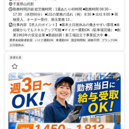
千葉県山武郡
勤務時間詳細 総労働時間：1週あたり40時間 ■勤務時間 08:30～
17:30 （休憩60分） ■1日の業務の流れ（例） 8:30 ▶出社 9:00 ▶荷
物受入、オーダー受付、発注業務 12...
仕事内容 【求人のポイント】 ■基本土日祝休みの働きやすい環境 ■未
経験からでもスキルアップ可能 ■マイカー通勤OK（駐車場完備） ■創
業1963年の安定企業 ■業績好調！新工場設立で事業拡大中 ◆...
業界未経験者歓迎
バイク通勤OK
車通勤OK
固定時間制
経験不問
ブランクOK
土日祝休み
派遣社員