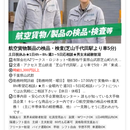
航空貨物製品の検品・検査(芝山千代田駅より車5分)
土日祝休み★1日4h～8h♪週3～5日応相談★男女未経験歓迎
有限会社AZワークス・ロジネット<勤務地/千葉県山武郡芝山町の大手
企業物流センター内>
交通・アクセス 芝山鉄道「芝山千代田駅」より車で5分・JR「東成田
駅」より車で12分 ★車・バイク通勤OK
時給1,300円以上
千葉県山武郡
勤務時間詳細 【勤務時間・曜日】 朝6:30～17:00内で 実働4h～最大
8h/希望応相談♪ ★月～金曜内で 週3日～5日/応相談♪ ✅シフトについ
てはお気軽にご相談下さい♪ 【休日・休暇】 ...
仕事内容 ＜安心の大手企業物流センター＞ 誰もが知っている大手物
流企業！ キレイな商品センター内です♪ ◎航空貨物の検品や検査業
務！ （主に半導体等の精密機器、他） ✅一見難しそうに思われがち
です...
制服あり
業界未経験者歓迎
社員登用あり
副業・WワークOK
1日4時間以内OK
隔週シフト提出
主婦・主夫歓迎
60代も応募可
資格取得支援あり
フリーター歓迎
バイク通勤OK
早朝
シフト自由
学歴不問
車通勤OK