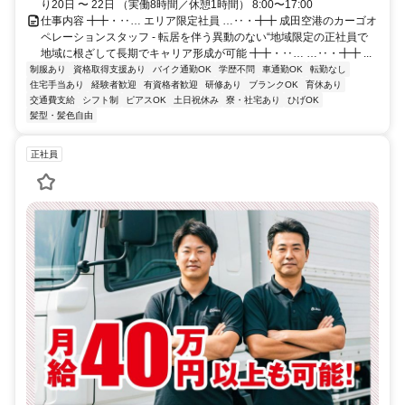
り20日 〜 22日 （実働8時間／休憩1時間） 8:00〜17:00
仕事内容 ╋╋・‥… エリア限定社員 …‥・╋╋ 成田空港のカーゴオ
ペレーションスタッフ - 転居を伴う異動のない“地域限定の正社員で
地域に根ざして長期でキャリア形成が可能 ╋╋・‥… …‥・╋╋ ...
制服あり
資格取得支援あり
バイク通勤OK
学歴不問
車通勤OK
転勤なし
住宅手当あり
経験者歓迎
有資格者歓迎
研修あり
ブランクOK
育休あり
交通費支給
シフト制
ピアスOK
土日祝休み
寮・社宅あり
ひげOK
髪型・髪色自由
正社員