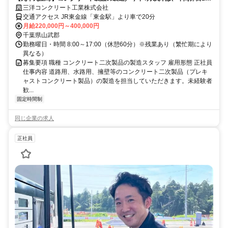
日！／経験不問／完全週休2日
三洋コンクリート工業株式会社
交通アクセス JR東金線「東金駅」より車で20分
月給220,000円～400,000円
千葉県山武郡
勤務曜日・時間 8:00～17:00（休憩60分）※残業あり（繁忙期により
異なる）
募集要項 職種 コンクリート二次製品の製造スタッフ 雇用形態 正社員
仕事内容 道路用、水路用、擁壁等のコンクリート二次製品（プレキ
ャストコンクリート製品）の製造を担当していただきます。未経験者
歓...
固定時間制
同じ企業の求人
正社員