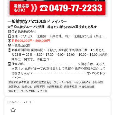
一般雑貨などの10t車ドライバー
大手◎丸善グループで活躍！稼ぎたい派もお休み重視派も必見★
佐倉急送株式会社
交通・アクセス 「芝山第一工業団地」内／「芝山はにわ道（県道62
号）」から車でスグ！
月給300,000円～500,000円
千葉県山武郡
勤務時間詳細 実働時間：1日あたり8時間 平均勤務日数：1ヶ月あた
り22日 〜 25日 ・8:30～17:30 ・6:00～15:00 ・10:00～19:00 上記時
間帯は一例です。 ※配送コー...
仕事内容 ‥‥‥‥‥‥‥‥‥‥‥‥‥‥‥‥‥ ＼働き方は、あなた
次第！／ 丸善グループの正社員として活躍☆ 免許や資格を活かして
働きませんか？ ‥‥‥‥‥‥‥‥‥‥‥‥‥‥‥‥‥ すべてのドラ
イバー...
業界未経験者歓迎
資格取得支援あり
フリーター歓迎
バイク通勤OK
学歴不問
車通勤OK
転勤なし
経験不問
未経験者歓迎
経験者歓迎
有資格者歓迎
賞与あり
ブランクOK
シフト制
アルバイト・パート