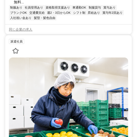
無料...
制服あり
社員登用あり
資格取得支援あり
車通勤OK
制服貸与
賞与あり
ブランクOK
交通費支給
週2・3日からOK
シフト制
昇給あり
賞与年2回あり
入社祝い金あり
髪型・髪色自由
同じ企業の求人
派遣社員