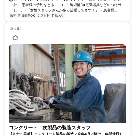
計、 患者様の予約をとる、、） ・施術補助(電気器具などのつけ外
し、、) 「女性スタッフさんが多く活躍してます！」 ・患者様...
急募
即日勤務OK
シフト制
昇給あり
正社員
コンクリート二次製品の製造スタッフ
【九十九里町】コンクリート製品の製造／今年4月以降は、年間休日127