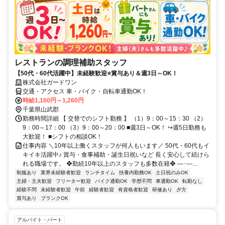
レストランの調理補助スタッフ
【50代・60代活躍中】未経験歓迎⭐賞与あり＆週3日～OK！
株式会社ガードワン
交通・アクセス 車・バイク・自転車通勤OK！
時給1,160円～1,260円
千葉県山武郡
勤務時間詳細 【 交替でのシフト勤務 】 （1）9：00～15：30 （2）
9：00～17：00 （3）9：00～20：00 ■週3日～OK！ ↪週5日勤務も
大歓迎！ ■シフトの相談OK！
仕事内容 ＼10年以上働くスタッフが何人もいます／ 50代・60代もイ
キイキ活躍中♪ 賞与・食事補助・誕生日祝いなど 長く安心して続けら
れる職場です。 ❖勤続10年以上のスタッフも多数在籍❖ ―･―...
制服あり
業界未経験者歓迎
ランチタイム
扶養内勤務OK
土日祝のみOK
主婦・主夫歓迎
フリーター歓迎
バイク通勤OK
学歴不問
車通勤OK
転勤なし
経験不問
未経験者歓迎
午前
経験者歓迎
有資格者歓迎
研修あり
夕方
賞与あり
ブランクOK
アルバイト・パート