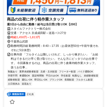
商品の出荷に伴う軽作業スタッフ
週3日から自由に勤務！給与は当日受け取りOK【200】
スタイルファクトリー株式会社
交通・アクセス 京成成田駅～送迎バス27分
時給1,450円～1,813円
千葉県山武郡
勤務時間詳細 勤務時間：8:40～17:35（お昼休憩50分+午前午後それ
ぞれに5分休憩）
仕事内容 「フルタイムは難しいけれど、しっかり稼ぎたい」 「お給
料はできるだけ早く受け取りたい」 そんな方にピッタリのお仕事で
す。 今回募集するのは、商品の出荷に伴う倉庫内軽作業スタッフ。
扱うお仕事...
制服あり
業界未経験者歓迎
主婦・主夫歓迎
フリーター歓迎
バイク通勤OK
学歴不問
車通勤OK
固定時間制
平日のみOK
学生歓迎
転勤なし
未経験者歓迎
経験者歓迎
週払いOK
即日払いOK
ブランクOK
長期歓迎
フルタイム歓迎
土日祝休み
送迎あり
正社員