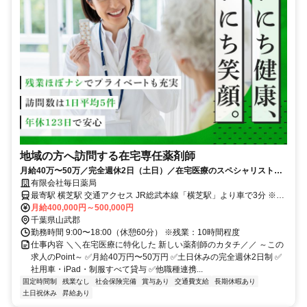
地域の方へ訪問する在宅専任薬剤師
月給40万〜50万／完全週休2日（土日）／在宅医療のスペシャリストと
して地域を支えるやりがい
有限会社毎日薬局
最寄駅 横芝駅 交通アクセス JR総武本線「横芝駅」より車で3分 ※車
通勤OK ※上記住所は本部の所在地です。 ※エリアでの勤務のため、
月給400,000円～500,000円
必ずしも本部へ出勤していただくわけではありません。
千葉県山武郡
勤務時間 9:00〜18:00（休憩60分） ※残業：10時間程度
仕事内容 ＼＼在宅医療に特化した 新しい薬剤師のカタチ／／ ～この
求人のPoint～ ✅月給40万円〜50万円 ✅土日休みの完全週休2日制 ✅
社用車・iPad・制服すべて貸与 ✅他職種連携...
固定時間制
残業なし
社会保険完備
賞与あり
交通費支給
長期休暇あり
土日祝休み
昇給あり