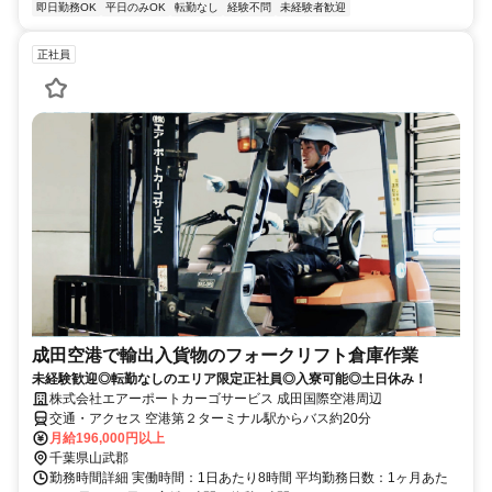
即日勤務OK
平日のみOK
転勤なし
経験不問
未経験者歓迎
正社員
成田空港で輸出入貨物のフォークリフト倉庫作業
未経験歓迎◎転勤なしのエリア限定正社員◎入寮可能◎土日休み！
株式会社エアーポートカーゴサービス 成田国際空港周辺
交通・アクセス 空港第２ターミナル駅からバス約20分
月給196,000円以上
千葉県山武郡
勤務時間詳細 実働時間：1日あたり8時間 平均勤務日数：1ヶ月あた