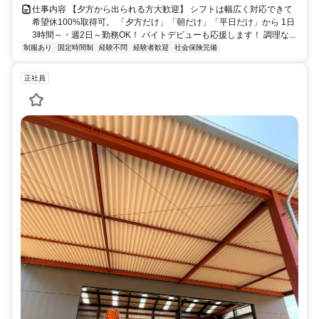
仕事内容 【夕方から出られる方大歓迎】 シフトは幅広く対応できて
希望休100%取得可。 「夕方だけ」「朝だけ」「平日だけ」から 1日
3時間～・週2日～勤務OK！ バイトデビューも応援します！ 調理な...
制服あり
固定時間制
経験不問
経験者歓迎
社会保険完備
正社員