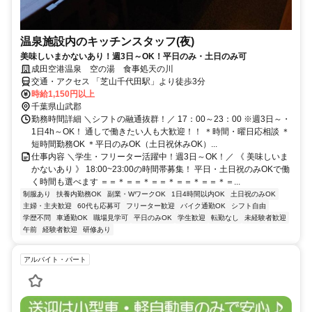
温泉施設内のキッチンスタッフ(夜)
美味しいまかないあり！週3日～OK！平日のみ・土日のみ可
成田空港温泉 空の湯 食事処天の川
交通・アクセス 「芝山千代田駅」より徒歩3分
時給1,150円以上
千葉県山武郡
勤務時間詳細 ＼シフトの融通抜群！／ 17：00～23：00 ※週3日～・
1日4h～OK！ 通しで働きたい人も大歓迎！！ ＊時間・曜日応相談 ＊
短時間勤務OK ＊平日のみOK（土日祝休みOK）...
仕事内容 ＼学生・フリーター活躍中！週3日～OK！／ 《 美味しいま
かないあり 》 18:00~23:00の時間帯募集！ 平日・土日祝のみOKで働
く時間も選べます ＝＝＊＝＝＊＝＝＊＝＝＊＝＝＊＝...
制服あり
扶養内勤務OK
副業・WワークOK
1日4時間以内OK
土日祝のみOK
主婦・主夫歓迎
60代も応募可
フリーター歓迎
バイク通勤OK
シフト自由
学歴不問
車通勤OK
職場見学可
平日のみOK
学生歓迎
転勤なし
未経験者歓迎
午前
経験者歓迎
研修あり
アルバイト・パート