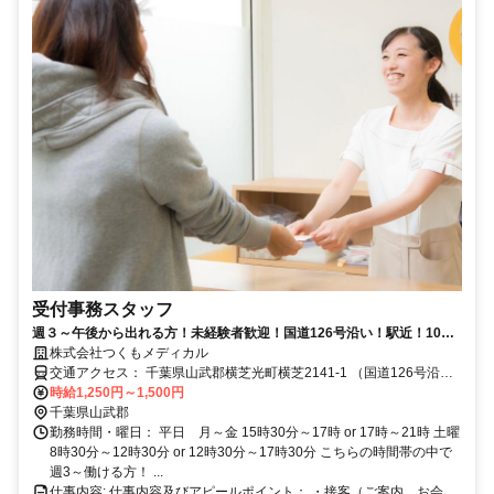
受付事務スタッフ
週３～午後から出れる方！未経験者歓迎！国道126号沿い！駅近！10代
～50代の方が活躍中！健康知識も習得出来ます！
株式会社つくもメディカル
交通アクセス： 千葉県山武郡横芝光町横芝2141-1 （国道126号沿
い） JR総武本線横芝駅 徒歩7分 アクセス: JR総武本線 横芝駅 徒
時給1,250円～1,500円
歩7分 国道126号沿い、山崎病院の隣 店舗前、後ろに駐車場10台以上
千葉県山武郡
完備。
勤務時間・曜日： 平日 月～金 15時30分～17時 or 17時～21時 土曜
8時30分～12時30分 or 12時30分～17時30分 こちらの時間帯の中で
週3～働ける方！ ...
仕事内容: 仕事内容及びアピールポイント： ・接客（ご案内、お会