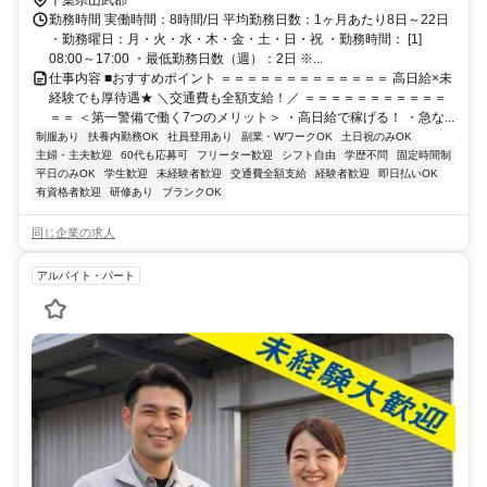
勤務時間 実働時間：8時間/日 平均勤務日数：1ヶ月あたり8日～22日
・勤務曜日：月・火・水・木・金・土・日・祝 ・勤務時間： [1]
08:00～17:00 ・最低勤務日数（週）：2日 ※...
仕事内容 ■おすすめポイント ＝＝＝＝＝＝＝＝＝＝＝＝＝ 高日給×未
経験でも厚待遇★ ＼交通費も全額支給！／ ＝＝＝＝＝＝＝＝＝＝＝
＝＝ ＜第一警備で働く7つのメリット＞ ・高日給で稼げる！ ・急な...
制服あり
扶養内勤務OK
社員登用あり
副業・WワークOK
土日祝のみOK
主婦・主夫歓迎
60代も応募可
フリーター歓迎
シフト自由
学歴不問
固定時間制
平日のみOK
学生歓迎
未経験者歓迎
交通費全額支給
経験者歓迎
即日払いOK
有資格者歓迎
研修あり
ブランクOK
同じ企業の求人
アルバイト・パート