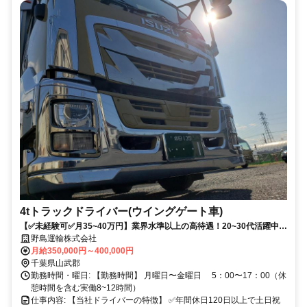
4tトラックドライバー(ウイングゲート車)
【✅未経験可✅月35~40万円】業界水準以上の高待遇！20~30代活躍中！
年間休日120日以上で土日祝年末年始休み！
野島運輸株式会社
月給350,000円～400,000円
千葉県山武郡
勤務時間・曜日: 【勤務時間】 月曜日〜金曜日 5：00〜17：00（休
憩時間を含む実働8~12時間）
仕事内容: 【当社ドライバーの特徴】 ✅年間休日120日以上で土日祝