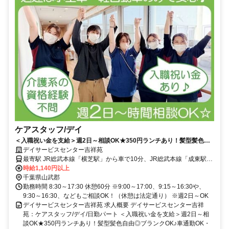
ケアスタッフ/デイ
＜入職祝い金を支給＞週2日～相談OK★350円ランチあり！髪型髪色自
由◎ブランクOK♪車通勤OK・無料駐車場あり♪【山武郡横芝光町・横芝
デイサービスセンター吉祥苑
駅/成東駅/八日市場駅・デイ・ケアスタッフ・日勤パート】
最寄駅 JR総武本線「横芝駅」から車で10分、JR総武本線「成東駅」
「八日市場駅」から車で20分
時給1,140円以上
千葉県山武郡
勤務時間 8:30～17:30 休憩60分 ※9:00～17:00、9:15～16:30や、
9:30～16:30、などもご相談OK！（休憩は法定通り） ※週2日～OK
デイサービスセンター吉祥苑 求人概要 デイサービスセンター吉祥
苑：ケアスタッフ/デイ/日勤パート ＜入職祝い金を支給＞週2日～相
談OK★350円ランチあり！髪型髪色自由◎ブランクOK♪車通勤OK・