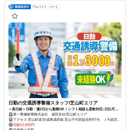
アルバイト・パート
日勤の交通誘導警備スタッフ/芝山町エリア
＜高日給＞日勤・週2日から勤務OK！シフト相談も柔軟対応♪日払可◎
未経験歓迎★
第一警備保障株式会社 成田支社/芝山町エリア
アクセス 芝山鉄道/京成東成田線 芝山千代田徒歩約97分、ＪＲ総武本
線 松尾（千葉県）徒歩約99分、ＪＲ総武本線 横芝徒歩約114分 直行
日給13,000円
直帰OK＊交通費全額支給＊
千葉県山武郡