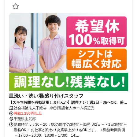
皿洗い・洗い場/盛り付けスタッフ
【スキマ時間を有効活用しませんか】調理ナシ！週2日・3h〜OK、盛付
け配膳スタッフ募集！未経験大歓迎
社会福祉法人下総会 特別養護老人ホーム横芝光
時給1,250円以上
千葉県山武郡
勤務時間 5：30～20：00の間での3時間～勤務 週2日～・1日3時間～
勤務OK！ お仕事が終わり次第早上がりもOKです。 ＜勤務時間例例
＞ 17:00～20:00、13:00～17:00、14:...