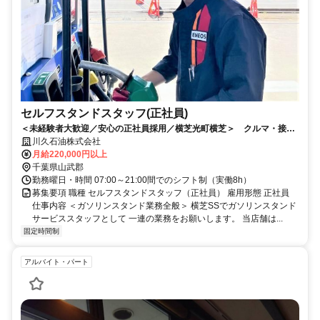
セルフスタンドスタッフ(正社員)
＜未経験者大歓迎／安心の正社員採用／横芝光町横芝＞ クルマ・接客
が好きなら、当SSで活躍しませんか？
川久石油株式会社
月給220,000円以上
千葉県山武郡
勤務曜日・時間 07:00～21:00間でのシフト制（実働8h）
募集要項 職種 セルフスタンドスタッフ（正社員） 雇用形態 正社員
仕事内容 ＜ガソリンスタンド業務全般＞ 横芝SSでガソリンスタンド
サービススタッフとして 一連の業務をお願いします。 当店舗は...
固定時間制
アルバイト・パート