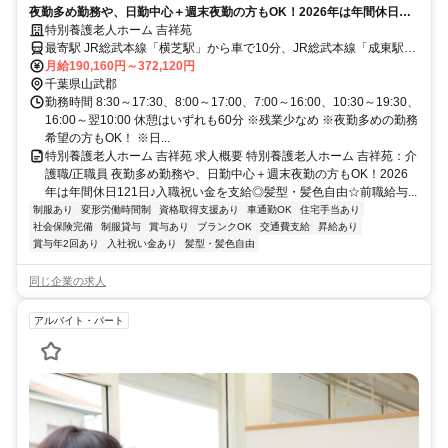
夜勤多め勤務や、日勤中心＋週末夜勤の方もOK！2026年は年間休日
121日♪入職祝い金を支給◎髪型・髪色自由☆前職給与考慮あり【山武郡
特別養護老人ホーム 吉祥苑
横芝光町・横芝駅/成東駅/八日市場駅・特養・介護職・正職員】
最寄駅 JR総武本線「横芝駅」から車で10分、JR総武本線「成東駅」
「八日市場駅」から車で20分
月給190,160円～372,120円
千葉県山武郡
勤務時間 8:30～17:30、8:00～17:00、7:00～16:00、10:30～19:30、
16:00～翌10:00 休憩はいずれも60分 ※残業少なめ ※夜勤多めの勤務
希望の方もOK！ ※日...
特別養護老人ホーム 吉祥苑 求人概要 特別養護老人ホーム 吉祥苑：介
護職/正職員 夜勤多め勤務や、日勤中心＋週末夜勤の方もOK！2026
年は年間休日121日♪入職祝い金を支給◎髪型・髪色自由☆前職給与...
制服あり
変形労働時間制
資格取得支援あり
車通勤OK
住宅手当あり
社会保険完備
制服貸与
賞与あり
ブランクOK
交通費支給
昇給あり
賞与年2回あり
入社祝い金あり
髪型・髪色自由
同じ企業の求人
アルバイト・パート