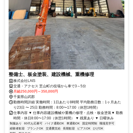
整備士、板金塗装、建設機械、重機修理
株式会社LAIS
交通・アクセス 芝山町の役場から車で3～5分
月給250,000円～350,000円
千葉県山武郡
勤務時間詳細 実働時間：1日あたり8時間 平均勤務日数：1ヶ月あた
り23日 〜 25日 勤務時間：8:00〜17:00（休憩1時間）
仕事内容 ▼ 仕事内容建設機械や重機の修理・点検・板金塗装▼ 勤務
時間・休日8:00〜17:00（休憩1時間） ▼ 残業あり ▼ 日曜休み
制服あり
60代も応募可
バイク通勤OK
車通勤OK
固定時間制
職場見学可
経験者歓迎
ブランクOK
交通費支給
長期歓迎
ピアスOK
ひげOK