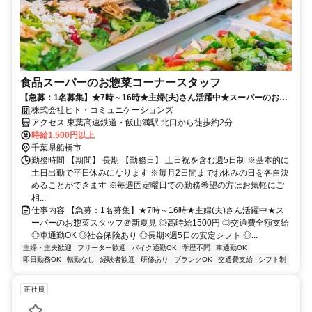
食品スーパーのお惣菜コーナースタッフ
【急募：1名募集】★7時～16時★主婦(夫)さん活躍中★スーパーのお惣
菜スタッフ＠新夏見
株式会社ヒト・コミュニケーションズ
アクセス 東葉高速鉄道・飯山満駅 北口から徒歩約2分
時給1,500円以上
千葉県船橋市
勤務時間 【期間】 長期 【勤務日】 土日祝を含む週5日制 ※基本的に
土日出勤で平日休みになります ※毎月2日間までお休みの日を各自決
めることができます ※毎週固定曜日での勤務希望の方はお気軽にご
相...
仕事内容 【急募：1名募集】★7時～16時★主婦(夫)さん活躍中★ス
ーパーのお惣菜スタッフ＠新夏見 ◎高時給1500円 ◎交通費全額支給
◎車通勤OK ◎社会保険あり ◎長期×週5日の安定シフト ◎...
主婦・主夫歓迎
フリーター歓迎
バイク通勤OK
学歴不問
車通勤OK
即日勤務OK
転勤なし
経験者歓迎
研修あり
ブランクOK
交通費支給
シフト制
正社員