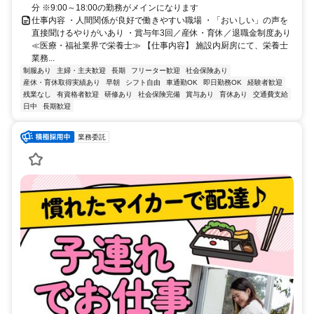
分 ※9:00～18:00の勤務がメインになります
仕事内容 ・人間関係が良好で働きやすい職場 ・「おいしい」の声を
直接聞けるやりがいあり ・賞与年3回／産休・育休／退職金制度あり
≪医療・福祉業界で栄養士≫ 【仕事内容】 施設内厨房にて、栄養士
業務...
制服あり
主婦・主夫歓迎
長期
フリーター歓迎
社会保険あり
産休・育休取得実績あり
早朝
シフト自由
車通勤OK
即日勤務OK
経験者歓迎
残業なし
有資格者歓迎
研修あり
社会保険完備
賞与あり
育休あり
交通費支給
日中
長期歓迎
業務委託