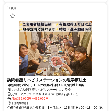
正社員
訪問看護リハビリステーションの理学療法士
⭐面接確約⭐週5日、1日6件程度の訪問！600万円以上可能
くれよん訪問看護リハビリステーション船橋
交通・アクセス 京葉高速鉄道 飯山満駅 徒歩１８分
月給366,000円～466,000円
千葉県船橋市
勤務時間詳細 総労働時間：1ヶ月あたり168時間 9：00～18：00（休