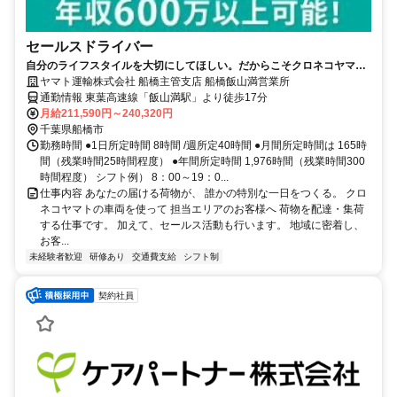
セールスドライバー
自分のライフスタイルを大切にしてほしい。だからこそクロネコヤマト
は収入も休日も充実
ヤマト運輸株式会社 船橋主管支店 船橋飯山満営業所
通勤情報 東葉高速線「飯山満駅」より徒歩17分
月給211,590円～240,320円
千葉県船橋市
勤務時間 ●1日所定時間 8時間 /週所定40時間 ●月間所定時間は 165時
間（残業時間25時間程度） ●年間所定時間 1,976時間（残業時間300
時間程度） シフト例） 8：00～19：0...
仕事内容 あなたの届ける荷物が、 誰かの特別な一日をつくる。 クロ
ネコヤマトの車両を使って 担当エリアのお客様へ 荷物を配達・集荷
する仕事です。 加えて、セールス活動も行います。 地域に密着し、
お客...
未経験者歓迎
研修あり
交通費支給
シフト制
契約社員