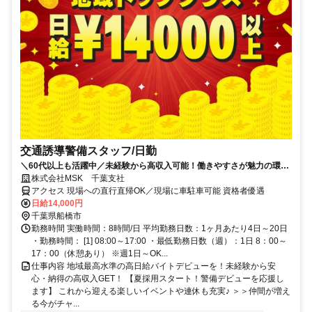
交通誘導警備スタッフ/日勤
＼60代以上も活躍中／未経験から高収入可能！働きやすさが魅力の環境
で警備員デビューをしませんか！【月収28万円可能！日払いもOK！】
株式会社MSK 千葉支社
勤務3日前迄シフト申請が可能です！週1日～・短期もOK！あなたのラ
アクセス 現場への直行直帰OK／現場に車駐車可能 資格者優遇
イフスタイルに合わせてお仕事しませんか！警備に関する資格をお持ち
日給14,000円
の方優遇します！年代幅広く活躍しています。
千葉県船橋市
勤務時間 実働時間：8時間/日 平均勤務日数：1ヶ月あたり4日～20日
・勤務時間： [1] 08:00～17:00 ・最低勤務日数（週）：1日 8：00～
17：00（休憩あり） ※週1日～OK...
仕事内容 地域最高水準の高日給バイトデビューを！未経験から安
心・納得の高収入GET！ 【夏採用スタート！警備デビューを応援し
ます】 これから迎える楽しいイベントや連休も充実♪ ＞＞仲間が増え
る今がチャ...