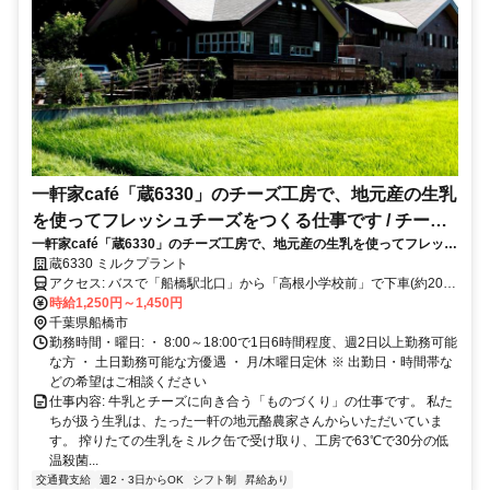
一軒家café「蔵6330」のチーズ工房で、地元産の生乳
を使ってフレッシュチーズをつくる仕事です / チーズ
一軒家café「蔵6330」のチーズ工房で、地元産の生乳を使ってフレッシ
職人･製造スタッフ
ュチーズをつくるお仕事です。
蔵6330 ミルクプラント
アクセス: バスで「船橋駅北口」から「高根小学校前」で下車(約20
分)、坂を下って徒歩3分 ※車・バイク通勤可
時給1,250円～1,450円
千葉県船橋市
勤務時間・曜日: ・ 8:00～18:00で1日6時間程度、週2日以上勤務可能
な方 ・ 土日勤務可能な方優遇 ・ 月/木曜日定休 ※ 出勤日・時間帯な
どの希望はご相談ください
仕事内容: 牛乳とチーズに向き合う「ものづくり」の仕事です。 私た
ちが扱う生乳は、たった一軒の地元酪農家さんからいただいていま
す。 搾りたての生乳をミルク缶で受け取り、工房で63℃で30分の低
温殺菌...
交通費支給
週2・3日からOK
シフト制
昇給あり