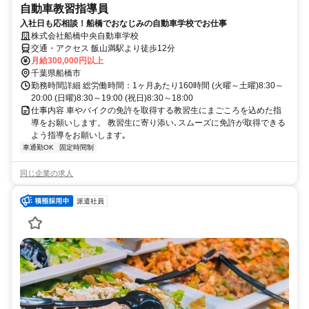
自動車教習指導員
入社日も応相談！船橋でおなじみの自動車学校でお仕事
株式会社船橋中央自動車学校
交通・アクセス 飯山満駅より徒歩12分
月給300,000円以上
千葉県船橋市
勤務時間詳細 総労働時間：1ヶ月あたり160時間 (火曜～土曜)8:30～
20:00 (日曜)8:30～19:00 (祝日)8:30～18:00
仕事内容 車やバイクの免許を取得する教習生にまごころを込めた指
導をお願いします。 教習生に寄り添い､スムーズに免許が取得できる
よう指導をお願いします｡
車通勤OK
固定時間制
同じ企業の求人
派遣社員