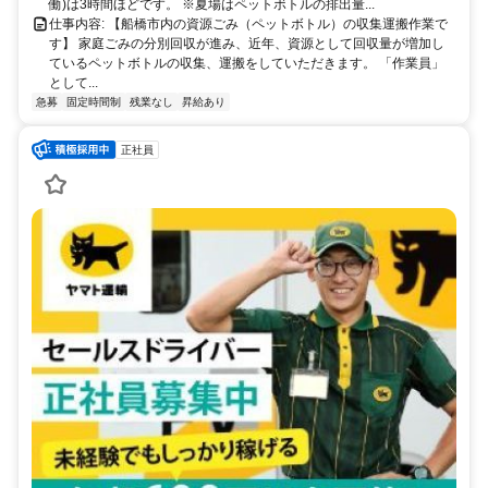
働)は3時間ほどです。 ※夏場はペットボトルの排出量...
仕事内容: 【船橋市内の資源ごみ（ペットボトル）の収集運搬作業で
す】 家庭ごみの分別回収が進み、近年、資源として回収量が増加し
ているペットボトルの収集、運搬をしていただきます。 「作業員」
として...
急募
固定時間制
残業なし
昇給あり
正社員