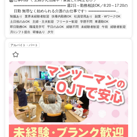
═══════════════════ 週2日～勤務相談OK／8:20～17:20の
日勤 無理なく始められる介護のお仕事です✨ ══════════...
制服あり
業界未経験者歓迎
扶養内勤務OK
社員登用あり
副業・WワークOK
土日祝のみOK
主婦・主夫歓迎
フリーター歓迎
学歴不問
車通勤OK
即日勤務OK
職場見学可
平日のみOK
経験不問
未経験者歓迎
午前
経験者歓迎
月1シフト提出
研修あり
夕方
アルバイト・パート