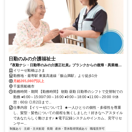
日勤のみの介護福祉士
『夜勤ナシ・日勤帯のみの介護正社員』ブランクからの復帰・異業種か
らの転職も大歓迎です！
イリーゼ船橋はさま
勤務地・最寄駅 東葉高速線「飯山満駅」より徒歩1分
月給265,080円以上
千葉県船橋市
勤務時間・期間 【勤務時間】 朝勤 昼勤 日勤帯のシフトで交替制での
勤務 ●6:00～15:00/7:00～16:00 ●9:00～18:00 ●11:00～20:00 ※休
憩：60分 ◎月2日まで...
仕事内容 【イリーゼについて】 ★一人ひとりの個性・多様性を尊重
し、髪型・髪色についての規程を無くしました！好きなヘアスタイル
であなたらしく働けます♪ ★電子記録システムやインカム、見守りセ
ンサー...
制服あり
主婦・主夫歓迎
長期
産休・育休取得実績あり
職場見学可