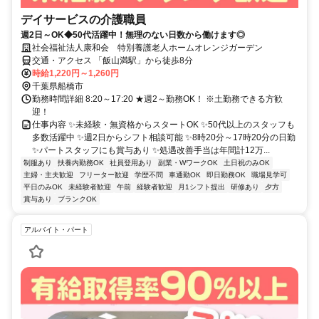
デイサービスの介護職員
週2日～OK◆50代活躍中！無理のない日数から働けます◎
社会福祉法人康和会 特別養護老人ホームオレンジガーデン
交通・アクセス 「飯山満駅」から徒歩8分
時給1,220円～1,260円
千葉県船橋市
勤務時間詳細 8:20～17:20 ★週2～勤務OK！ ※土勤務できる方歓
迎！
仕事内容 ✨未経験・無資格からスタートOK ✨50代以上のスタッフも
多数活躍中 ✨週2日からシフト相談可能 ✨8時20分～17時20分の日勤
✨パートスタッフにも賞与あり ✨処遇改善手当は年間計12万...
制服あり
扶養内勤務OK
社員登用あり
副業・WワークOK
土日祝のみOK
主婦・主夫歓迎
フリーター歓迎
学歴不問
車通勤OK
即日勤務OK
職場見学可
平日のみOK
未経験者歓迎
午前
経験者歓迎
月1シフト提出
研修あり
夕方
賞与あり
ブランクOK
アルバイト・パート