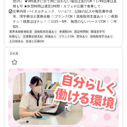
憩1h） ★9時過ぎに出て間に合わない場合は直行OK！17時以降は直
帰も可 ★休憩時間は適宜1時間！カフェや公園で食事して...
仕事内容 バイタルチェック、リハビリ、記録の記入や報告書作成
等、理学療法士業務全般 ◇ブランクOK！資格取得支援あり！ ◇夜勤
ナシ！残業ほぼナシ！ ◇1日5～6件、無理のないペースでOK！ ◇年
収6...
業界未経験者歓迎
資格取得支援あり
車通勤OK
固定時間制
職場見学可
転勤なし
交通費全額支給
研修あり
ブランクOK
育休あり
資格取得手当あり
土日祝休み
友達と応募OK
正社員