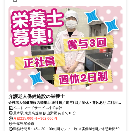
介護老人保健施設の栄養士
介護老人保健施設の栄養士 正社員／賞与3回／産休・育休あり ご利用者
の「おいしい」が聞ける環境！
ベストフードサービス株式会社
最寄駅 東葉高速線 飯山満駅 徒歩で10分
月給215,000円～302,000円
千葉県船橋市
勤務時間 5：45～20：00の間でシフト制 ※実働8時間／休憩時間60