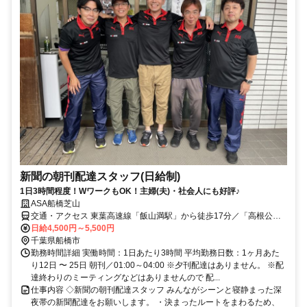
新聞の朝刊配達スタッフ(日給制)
1日3時間程度！WワークもOK！主婦(夫)・社会人にも好評♪
ASA船橋芝山
交通・アクセス 東葉高速線「飯山満駅」から徒歩17分／「高根公団
駅」「高根木戸駅」から徒歩17分
日給4,500円～5,500円
千葉県船橋市
勤務時間詳細 実働時間：1日あたり3時間 平均勤務日数：1ヶ月あた
り12日 〜 25日 朝刊／01:00～04:00 ※夕刊配達はありません。 ※配
達終わりのミーティングなどはありませんので 配...
仕事内容 ◇新聞の朝刊配達スタッフ みんながシーンと寝静まった深
夜帯の新聞配達をお願いします。 ・決まったルートをまわるため、