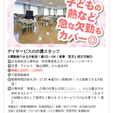
デイサービスの介護スタッフ
土曜勤務できる方歓迎！週2日～OK！家事・育児と両立可能◎
社会福祉法人康和会 特別養護老人ホームオレンジガーデン
交通・アクセス 「飯山満駅」から徒歩8分
時給1,220円～1,260円
千葉県船橋市
勤務時間詳細 8:20～17:20 ★週2日～勤務OK！ ※土勤務できる方歓
迎！
仕事内容 『家庭も、介護の仕事も大切にしたい。』 そんな働き方を
始めませんか？ ￣￣￣￣￣￣￣￣￣￣￣￣￣￣￣￣￣￣￣ これまで
の経験を活かして無理なく働ける デイサービスでのお仕事です！ 週
2...
制服あり
扶養内勤務OK
社員登用あり
副業・WワークOK
土日祝のみOK
主婦・主夫歓迎
フリーター歓迎
バイク通勤OK
学歴不問
車通勤OK