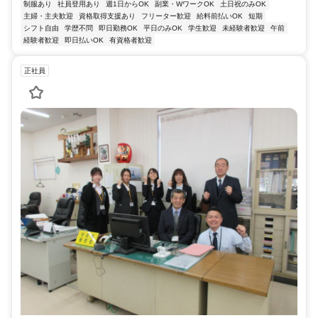
制服あり
社員登用あり
週1日からOK
副業・WワークOK
土日祝のみOK
主婦・主夫歓迎
資格取得支援あり
フリーター歓迎
給料前払いOK
短期
シフト自由
学歴不問
即日勤務OK
平日のみOK
学生歓迎
未経験者歓迎
午前
経験者歓迎
即日払いOK
有資格者歓迎
正社員