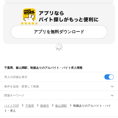
アプリを無料ダウンロード
千葉県、飯山満駅、制服ありのアルバイト・バイト求人情報
求人の詳細を表示
条件を追加・変更して検索
市区町村を追加・変更
関連キーワード
完全在宅ワーク 全国
シール貼り 在宅
現在地周辺
ガチャガチャ
犬カフェ
千葉県
駅を追加・変更
バイトTOP
千葉県
船橋市
飯山満駅
制服ありのアルバイト・バイ
千葉県
すべて
ト・求人
千葉市
すべて
職種を追加・変更
JR武蔵野線
中央区
花見川区
稲毛区
若葉区
緑区
美浜区