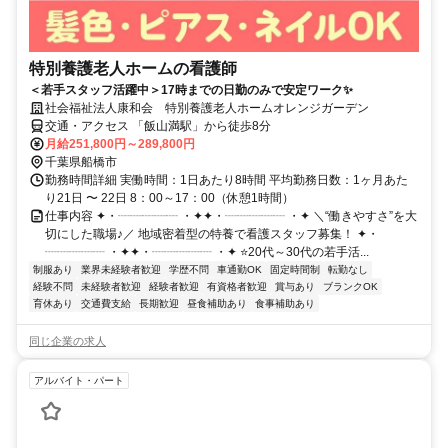
特別養護老人ホームの看護師
＜若手スタッフ活躍中＞17時までの日勤のみで安定ワーク✨
社会福祉法人康和会 特別養護老人ホームオレンジガーデン
交通・アクセス 「飯山満駅」から徒歩8分
月給251,800円～289,800円
千葉県船橋市
勤務時間詳細 実働時間：1日あたり8時間 平均勤務日数：1ヶ月あた
り21日 〜 22日 8：00～17：00（休憩1時間）
仕事内容 ✦・┈┈┈┈┈ ・✦✦・┈┈┈┈┈ ・✦ ＼“働きやすさ”を大
切にした職場♪／ 地域密着型の特養で看護スタッフ募集！ ✦・
┈┈┈┈┈ ・✦✦・┈┈┈┈┈ ・✦ ⭐20代～30代の若手活...
制服あり
業界未経験者歓迎
学歴不問
車通勤OK
固定時間制
転勤なし
経験不問
未経験者歓迎
経験者歓迎
有資格者歓迎
賞与あり
ブランクOK
育休あり
交通費支給
長期歓迎
昼食補助あり
食事補助あり
同じ企業の求人
アルバイト・パート