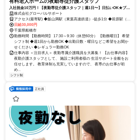
有料老人ホームの夜勤専従介護スタッフ
入社祝金10万円！【夜勤専従介護スタッフ｜週1日〜】日払いOK★ブラ
ンクOK／Wワーク・扶養内OK／髪色自由
株式会社グローバルサポート
アクセス(最寄駅) ◆飯山満駅（東葉高速鉄道）-徒歩1分 ◆前原駅（京
成松戸線/新京成線）-車7分 ◆薬園台駅（京成松戸線/新京成線）-車6
日給30,000円
分
千葉県船橋市
勤務時間 【勤務時間】 17:30～9:30（休憩60分） 【勤務曜日】 希望
シフト制 ◆週1回から勤務OK ◆出勤日数・曜日などご希望をお聞か
せください ◆レギュラー勤務OK
仕事内容 ＜注目求人＞ 夜勤専属介護職員を大募集！ 【お仕事内容】
夜勤介護スタッフとして、 施設ご利用者様の 生活サポート全般をお
任せします。 教育体制も充実していますので、 夜専のお仕事が初
め...
シフト制
正社員