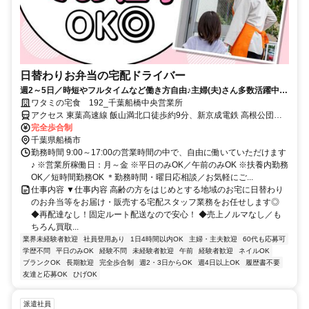
日替わりお弁当の宅配ドライバー
週2～5日／時短やフルタイムなど働き方自由♪主婦(夫)さん多数活躍中！
サポート体制バッチリなのでお子さんの行事でのお休みなども取りやす
ワタミの宅食 192_千葉船橋中央営業所
い◎
アクセス 東葉高速線 飯山満北口徒歩約9分、新京成電鉄 高根公団南
口徒歩約23分、新京成電鉄 高根木戸北口徒歩約23分
完全歩合制
千葉県船橋市
勤務時間 9:00～17:00の営業時間の中で、自由に働いていただけます
♪ ※営業所稼働日：月～金 ※平日のみOK／午前のみOK ※扶養内勤務
OK／短時間勤務OK ＊勤務時間・曜日応相談／お気軽にご...
仕事内容 ▼仕事内容 高齢の方をはじめとする地域のお宅に日替わり
のお弁当等をお届け・販売する宅配スタッフ業務をお任せします◎
◆再配達なし！固定ルート配送なので安心！ ◆売上ノルマなし／も
ちろん買取...
業界未経験者歓迎
社員登用あり
1日4時間以内OK
主婦・主夫歓迎
60代も応募可
学歴不問
平日のみOK
経験不問
未経験者歓迎
午前
経験者歓迎
ネイルOK
ブランクOK
長期歓迎
完全歩合制
週2・3日からOK
週4日以上OK
履歴書不要
友達と応募OK
ひげOK
派遣社員