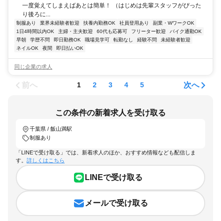
一度覚えてしまえばあとは簡単！ （はじめは先輩スタッフがぴった
り後ろに...
制服あり
業界未経験者歓迎
扶養内勤務OK
社員登用あり
副業・WワークOK
1日4時間以内OK
主婦・主夫歓迎
60代も応募可
フリーター歓迎
バイク通勤OK
早朝
学歴不問
即日勤務OK
職場見学可
転勤なし
経験不問
未経験者歓迎
ネイルOK
夜間
即日払いOK
同じ企業の求人
前へ
次へ
1
2
3
4
5
この条件の新着求人を受け取る
千葉県 / 飯山満駅
制服あり
「LINEで受け取る」では、新着求人のほか、おすすめ情報なども配信しま
す。
詳しくはこちら
LINEで受け取る
メールで受け取る