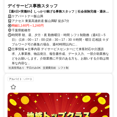
デイサービス事務スタッフ
【週4日×実働8h】しっかり稼げる事務スタッフ｜社会保険完備・週休3
日◎飯山満駅 徒歩7分
ケアパートナー飯山満
アクセス 東葉高速鉄道 飯山満駅 徒歩7分
時給1,140円～1,240円
千葉県船橋市
時間帯 朝、昼、夕方・夜 勤務曜日・時間 シフト制勤務（週4日～5
日） (1)8：00～17：00 (2)8：30～17：30 ※時間・曜日 応相談 ※ダ
ブルワーク可の募集の場合、週40時間以内に...
仕事情報 ● 仕事内容 デイサービスセンターにて来客対応や介護請
求、人事業務、物品発注、報告書作成、データ入力、一部介助業務な
どをお願いします。介助業務に不安のある方も、お願いする介助は簡
単な内容な...
社員登用あり
平日のみOK
交通費支給
シフト制
アルバイト・パート