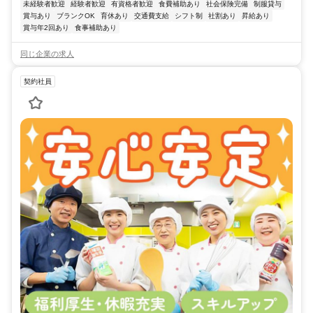
未経験者歓迎
経験者歓迎
有資格者歓迎
食費補助あり
社会保険完備
制服貸与
賞与あり
ブランクOK
育休あり
交通費支給
シフト制
社割あり
昇給あり
賞与年2回あり
食事補助あり
同じ企業の求人
契約社員