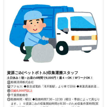
資源ごみ(ペットボトル)収集運搬スタッフ
土日休み！朝～お昼の4時間で8,000円！週４～OK！WワークOK！
船橋清掃株式会社
アクセス: ◆新京成電鉄「滝不動駅」より車で10分 ◆東葉高速鉄道
「飯山満駅」より車で10分 ◆車、バイク、自転車、徒歩のいずれか
日給8,000円以上
で出勤可能な方(電車、バス通勤不可)
千葉県船橋市
勤務時間・曜日: ◆勤務時間7:30～12:30（曜日・季節によって異なり
ます。） ※資源ごみの収集開始時間が8:30～のため収集作業時間(実