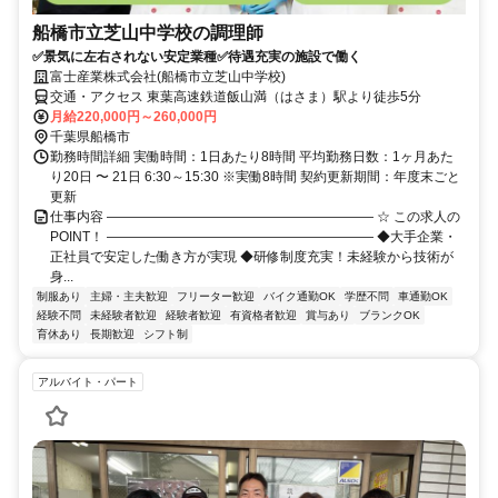
船橋市立芝山中学校の調理師
✅景気に左右されない安定業種✅待遇充実の施設で働く
富士産業株式会社(船橋市立芝山中学校)
交通・アクセス 東葉高速鉄道飯山満（はさま）駅より徒歩5分
月給220,000円～260,000円
千葉県船橋市
勤務時間詳細 実働時間：1日あたり8時間 平均勤務日数：1ヶ月あた
り20日 〜 21日 6:30～15:30 ※実働8時間 契約更新期間：年度末ごと
更新
仕事内容 ―――――――――――――――――――― ☆ この求人の
POINT！ ―――――――――――――――――――― ◆大手企業・
正社員で安定した働き方が実現 ◆研修制度充実！未経験から技術が
身...
制服あり
主婦・主夫歓迎
フリーター歓迎
バイク通勤OK
学歴不問
車通勤OK
経験不問
未経験者歓迎
経験者歓迎
有資格者歓迎
賞与あり
ブランクOK
育休あり
長期歓迎
シフト制
アルバイト・パート