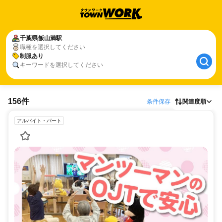
千葉県
飯山満駅
職種を選択してください
制服あり
キーワードを選択してください
156件
条件保存
関連度順
アルバイト・パート