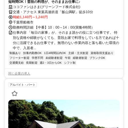
短時間OK！普段の料理が、そのままお仕事に♪
ココファンはさま(グリーンフード株式会社)
交通・アクセス 東葉高速鉄道「飯山満駅」徒歩10分
時給1,140円～1,240円
千葉県船橋市
勤務時間詳細 【中番】10：00～14：00(実働4時間）
仕事内容 「毎日の家事」が、そのまま誰かの役に立つ仕事です。 特
別な資格や経験がなくても、普段お家で料理をしている方であれば十
分に活躍できるお仕事です。無理のない作業内容と落ち着いた環境の
中で、入居者...
制服あり
扶養内勤務OK
1日4時間以内OK
主婦・主夫歓迎
資格取得支援あり
フリーター歓迎
学歴不問
未経験者歓迎
午前
経験者歓迎
ブランクOK
交通費支給
長期歓迎
週2・3日からOK
シフト制
同じ企業の求人
アルバイト・パート