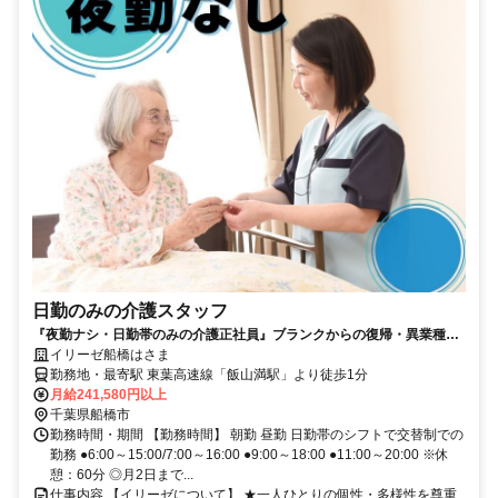
日勤のみの介護スタッフ
『夜勤ナシ・日勤帯のみの介護正社員』ブランクからの復帰・異業種か
らの転職も大歓迎です！
イリーゼ船橋はさま
勤務地・最寄駅 東葉高速線「飯山満駅」より徒歩1分
月給241,580円以上
千葉県船橋市
勤務時間・期間 【勤務時間】 朝勤 昼勤 日勤帯のシフトで交替制での
勤務 ●6:00～15:00/7:00～16:00 ●9:00～18:00 ●11:00～20:00 ※休
憩：60分 ◎月2日まで...
仕事内容 【イリーゼについて】 ★一人ひとりの個性・多様性を尊重