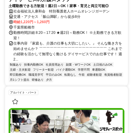
土曜勤務できる方歓迎！週2日～OK！家事・育児と両立可能◎
社会福祉法人康和会 特別養護老人ホームオレンジガーデン
交通・アクセス 「飯山満駅」から徒歩8分
時給1,220円～1,260円
千葉県船橋市
勤務時間詳細 8:20～17:20 ★週2日～勤務OK！ ※土勤務できる方歓
迎！
仕事内容 『家庭も、介護の仕事も大切にしたい。』 そんな働き方を
始めませんか？ ￣￣￣￣￣￣￣￣￣￣￣￣￣￣￣￣￣￣￣ これまで
の経験を活かして無理なく働ける デイサービスでのお仕事です！ 週
2...
制服あり
扶養内勤務OK
社員登用あり
副業・WワークOK
土日祝のみOK
主婦・主夫歓迎
フリーター歓迎
バイク通勤OK
学歴不問
車通勤OK
即日勤務OK
職場見学可
平日のみOK
転勤なし
午前
経験者歓迎
有資格者歓迎
月1シフト提出
研修あり
夕方
アルバイト・パート