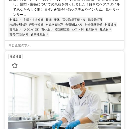
し、髪型・髪色についての規程を無くしました！好きなヘアスタイル
であなたらしく働けます♪ ★電子記録システムやインカム、見守りセ
ンサー...
制服あり
主婦・主夫歓迎
長期
産休・育休取得実績あり
職場見学可
未経験者歓迎
経験者歓迎
有資格者歓迎
食費補助あり
社会保険完備
制服貸与
賞与あり
ブランクOK
育休あり
交通費支給
シフト制
社割あり
昇給あり
賞与年2回あり
食事補助あり
同じ企業の求人
派遣社員