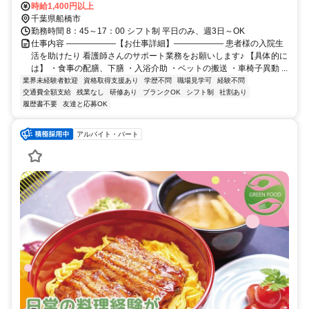
歩約15分、京成松戸線 薬園台西口徒歩約19分 新京成線「前原駅」徒
時給1,400円以上
歩8分、「津田沼駅」バス10分
千葉県船橋市
勤務時間 8：45～17：00 シフト制 平日のみ、週3日～OK
仕事内容 ――――――【お仕事詳細】―――――― 患者様の入院生
活を助けたり 看護師さんのサポート業務をお願いします♪ 【具体的に
は】 ・食事の配膳、下膳 ・入浴介助 ・ベットの搬送 ・車椅子異動 ...
業界未経験者歓迎
資格取得支援あり
学歴不問
職場見学可
経験不問
交通費全額支給
残業なし
研修あり
ブランクOK
シフト制
社割あり
履歴書不要
友達と応募OK
アルバイト・パート