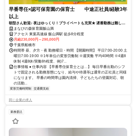
早番専任×認可保育園の保育士 中途正社員/経験3年
以上
朝型さん歓迎♪ 夜はゆっくり！プライベートも充実★ 遅番勤務は難しい
けど正社員で働きたい方！
まなびの森保育園飯山満
アクセス 東葉高速線 飯山満駅 徒歩8分程度
月給230,000円～290,000円
千葉県船橋市
時間帯 昼、夕方・夜 勤務曜日・時間 【開園時間】 平日7:00-20:00 土
曜日7:00-19:00 ※1年単位の変形労働制 ※週実働 平均40時間 ※4週8
休制 4週8休/実働8h程度、例)7...
仕事情報 ● 仕事内容 【早番専任保育士とは…】 毎日早番出勤のシフ
トで固定される勤務形態になり、給与や待遇等は通常の正社員と同様
になります。 早番の時間帯は園内清掃、子どもたちの登園対応、朝
の活動...
変形労働時間制
交通費支給
同じ企業の求人
業務委託