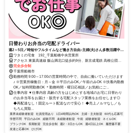
日替わりお弁当の宅配ドライバー
週2～5日／時短やフルタイムなど働き方自由♪主婦(夫)さん多数活躍中！
サポート体制バッチリなのでお子さんの行事でのお休みなども取りやす
ワタミの宅食 192_千葉船橋中央営業所
い◎
アクセス 東葉高速線 飯山満北口徒歩約9分、新京成電鉄 高根公団南
口徒歩約23分、新京成電鉄 高根木戸北口徒歩約23分
完全歩合制
千葉県船橋市
勤務時間 9:00～17:00の営業時間の中で、自由に働いていただけます
♪ ※営業所稼働日：月～金 ※平日のみOK／午前のみOK ※扶養内勤務
OK／短時間勤務OK ＊勤務時間・曜日応相談／お気軽にご...
仕事内容 ▼仕事内容 高齢の方をはじめとする地域のお宅に日替わり
のお弁当等をお届け・販売する宅配スタッフ業務をお任せします◎
◆再配達なし！固定ルート配送なので安心！ ◆売上ノルマなし／も
ちろん買取...
業界未経験者歓迎
社員登用あり
1日4時間以内OK
主婦・主夫歓迎
60代も応募可
学歴不問
平日のみOK
経験不問
未経験者歓迎
午前
経験者歓迎
ネイルOK
ブランクOK
長期歓迎
完全歩合制
週2・3日からOK
週4日以上OK
履歴書不要
友達と応募OK
ひげOK