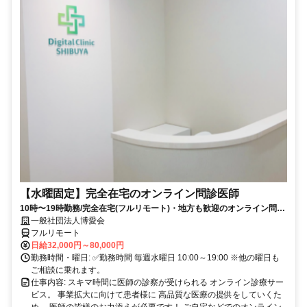
【水曜固定】完全在宅のオンライン問診医師
10時〜19時勤務/完全在宅(フルリモート)・地方も歓迎のオンライン問診
業務
一般社団法人博愛会
フルリモート
日給32,000円～80,000円
勤務時間・曜日: ✅勤務時間 毎週水曜日 10:00～19:00 ※他の曜日も
ご相談に乗れます。
仕事内容: スキマ時間に医師の診察が受けられる オンライン診療サー
ビス。 事業拡大に向けて患者様に 高品質な医療の提供をしていくた
め、 医師の皆様のお力添えが必要です！ ご自宅などでのオンライン