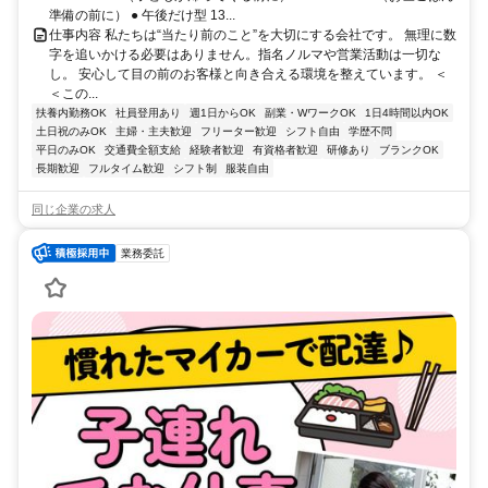
準備の前に） ● 午後だけ型 13...
仕事内容 私たちは“当たり前のこと”を大切にする会社です。 無理に数
字を追いかける必要はありません。指名ノルマや営業活動は一切な
し。 安心して目の前のお客様と向き合える環境を整えています。 ＜
＜この...
扶養内勤務OK
社員登用あり
週1日からOK
副業・WワークOK
1日4時間以内OK
土日祝のみOK
主婦・主夫歓迎
フリーター歓迎
シフト自由
学歴不問
平日のみOK
交通費全額支給
経験者歓迎
有資格者歓迎
研修あり
ブランクOK
長期歓迎
フルタイム歓迎
シフト制
服装自由
同じ企業の求人
業務委託