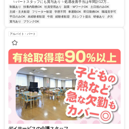
✨パートスタッフにも賞与あり ✨処遇改善手当は年間計12万...
制服あり
扶養内勤務OK
社員登用あり
副業・WワークOK
土日祝のみOK
主婦・主夫歓迎
フリーター歓迎
学歴不問
車通勤OK
即日勤務OK
職場見学可
平日のみOK
未経験者歓迎
午前
経験者歓迎
月1シフト提出
研修あり
夕方
賞与あり
ブランクOK
アルバイト・パート
デイサービスの介護スタッフ