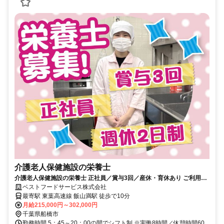
介護老人保健施設の栄養士
介護老人保健施設の栄養士 正社員／賞与3回／産休・育休あり ご利用者
の「おいしい」が聞ける環境！
ベストフードサービス株式会社
最寄駅 東葉高速線 飯山満駅 徒歩で10分
月給215,000円～302,000円
千葉県船橋市
勤務時間 5：45～20：00の間でシフト制 ※実働8時間／休憩時間60