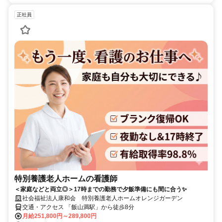
正社員
特別養護老人ホームの看護師
＜家庭などと両立◎＞17時までの勤務で夕飯準備にも間に合う✨
社会福祉法人康和会 特別養護老人ホームオレンジガーデン
交通・アクセス 「飯山満駅」から徒歩8分
月給251,800円～289,800円