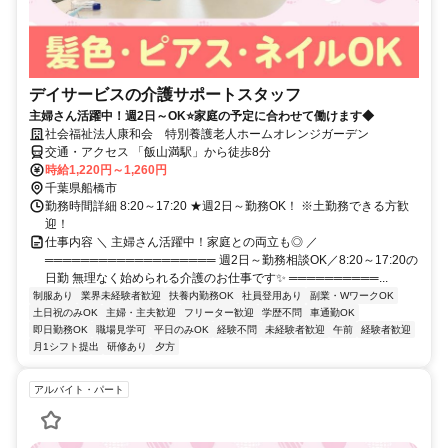
デイサービスの介護サポートスタッフ
主婦さん活躍中！週2日～OK⭐家庭の予定に合わせて働けます◆
社会福祉法人康和会 特別養護老人ホームオレンジガーデン
交通・アクセス 「飯山満駅」から徒歩8分
時給1,220円～1,260円
千葉県船橋市
勤務時間詳細 8:20～17:20 ★週2日～勤務OK！ ※土勤務できる方歓
迎！
仕事内容 ＼ 主婦さん活躍中！家庭との両立も◎ ／
═══════════════════ 週2日～勤務相談OK／8:20～17:20の
日勤 無理なく始められる介護のお仕事です✨ ══════════...
制服あり
業界未経験者歓迎
扶養内勤務OK
社員登用あり
副業・WワークOK
土日祝のみOK
主婦・主夫歓迎
フリーター歓迎
学歴不問
車通勤OK
即日勤務OK
職場見学可
平日のみOK
経験不問
未経験者歓迎
午前
経験者歓迎
月1シフト提出
研修あり
夕方
アルバイト・パート