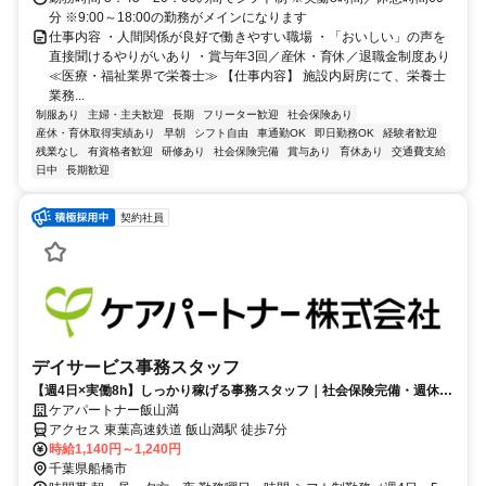
分 ※9:00～18:00の勤務がメインになります
仕事内容 ・人間関係が良好で働きやすい職場 ・「おいしい」の声を
直接聞けるやりがいあり ・賞与年3回／産休・育休／退職金制度あり
≪医療・福祉業界で栄養士≫ 【仕事内容】 施設内厨房にて、栄養士
業務...
制服あり
主婦・主夫歓迎
長期
フリーター歓迎
社会保険あり
産休・育休取得実績あり
早朝
シフト自由
車通勤OK
即日勤務OK
経験者歓迎
残業なし
有資格者歓迎
研修あり
社会保険完備
賞与あり
育休あり
交通費支給
日中
長期歓迎
契約社員
デイサービス事務スタッフ
【週4日×実働8h】しっかり稼げる事務スタッフ｜社会保険完備・週休3
日◎飯山満駅 徒歩7分
ケアパートナー飯山満
アクセス 東葉高速鉄道 飯山満駅 徒歩7分
時給1,140円～1,240円
千葉県船橋市