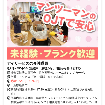
デイサービスの介護職員
週2日～OK◆50代活躍中！無理のない日数から働けます◎
社会福祉法人康和会 特別養護老人ホームオレンジガーデン
交通・アクセス 「飯山満駅」から徒歩8分
時給1,220円～1,260円
千葉県船橋市
勤務時間詳細 8:20～17:20 ★週2～勤務OK！ ※土勤務できる方歓
迎！
仕事内容 ✨未経験・無資格からスタートOK ✨50代以上のスタッフも
多数活躍中 ✨週2日からシフト相談可能 ✨8時20分～17時20分の日勤