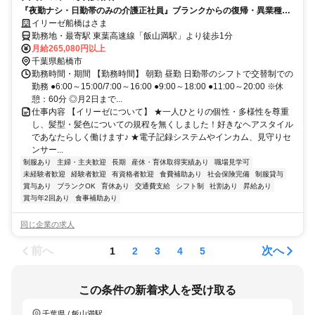
『夜勤ナシ・日勤帯のみの介護正社員』ブランクからの復帰・異業種か
らの転職も大歓迎です！
イリーゼ船橋はさま
勤務地・最寄駅 東葉高速線「飯山満駅」より徒歩1分
月給265,080円以上
千葉県船橋市
勤務時間・期間 【勤務時間】 朝勤 昼勤 日勤帯のシフトで交替制での
勤務 ●6:00～15:00/7:00～16:00 ●9:00～18:00 ●11:00～20:00 ※休
憩：60分 ◎月2日まで...
仕事内容 【イリーゼについて】 ★一人ひとりの個性・多様性を尊重
し、髪型・髪色についての規程を無くしました！好きなヘアスタイル
であなたらしく働けます♪ ★電子記録システムやインカム、見守りセ
ンサー...
制服あり
主婦・主夫歓迎
長期
産休・育休取得実績あり
職場見学可
未経験者歓迎
経験者歓迎
有資格者歓迎
食費補助あり
社会保険完備
制服貸与
賞与あり
ブランクOK
育休あり
交通費支給
シフト制
社割あり
昇給あり
賞与年2回あり
食事補助あり
同じ企業の求人
前へ
次へ
1
2
3
4
5
この条件の新着求人を受け取る
千葉県 / 飯山満駅