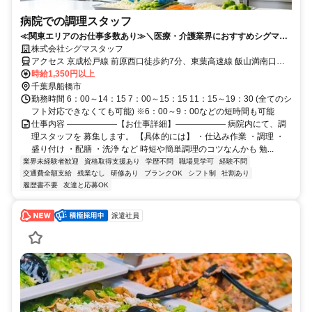
病院での調理スタッフ
≪関東エリアのお仕事多数あり≫＼医療・介護業界におすすめシグマス
タッフ☆／履歴書不要
株式会社シグマスタッフ
アクセス 京成松戸線 前原西口徒歩約7分、東葉高速線 飯山満南口徒
歩約17分、京成松戸線 薬園台東口徒歩約20分 新京成線「前原駅」徒
時給1,350円以上
歩8分、津田沼駅バス10分
千葉県船橋市
勤務時間 6：00～14：15 7：00～15：15 11：15～19：30 (全てのシ
フト対応できなくても可能) ※6：00～9：00などの短時間も可能
仕事内容 ――――――【お仕事詳細】―――――― 病院内にて、調
理スタッフを 募集します。 【具体的には】 ・仕込み作業 ・調理 ・
盛り付け ・配膳 ・洗浄 など 時短や簡単調理のコツなんかも 勉...
業界未経験者歓迎
資格取得支援あり
学歴不問
職場見学可
経験不問
交通費全額支給
残業なし
研修あり
ブランクOK
シフト制
社割あり
履歴書不要
友達と応募OK
派遣社員