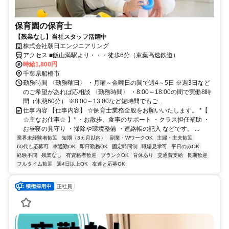
保育園の保育士
【残業なし】当社スタッフ活躍中
株式会社朝日エンジニアリング
アクセス ■飯山満駅より・・・徒歩6分（東葉高速鉄道）
時給1,800円
千葉県船橋市
勤務時間 〈勤務曜日〉 ・月曜～金曜日の間で週4～5日 ※週3日など
のご希望があれば応相談 〈勤務時間〉 ・8:00～18:00の間で実働8時
間（休憩60分） ※8:00～13:00など短時間でもご...
仕事内容 【仕事内容】 ☆保育士業務全般をお願いいたします。 *【
☆主なお仕事☆ 】* ・お散歩、食事のサポート ・クラス担任補助 ・
お昼寝の見守り ・掃除や環境整備 ・連絡帳の記入 などです。 ...
業界未経験者歓迎
短期（3ヵ月以内）
副業・WワークOK
主婦・主夫歓迎
60代も応募可
車通勤OK
即日勤務OK
固定時間制
職場見学可
平日のみOK
経験不問
残業なし
有資格者歓迎
ブランクOK
育休あり
交通費支給
長期歓迎
フルタイム歓迎
週4日以上OK
友達と応募OK
正社員