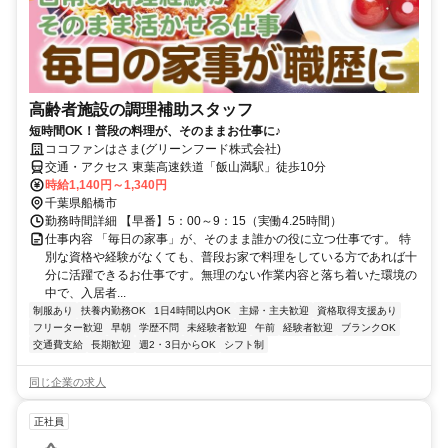
高齢者施設の調理補助スタッフ
短時間OK！普段の料理が、そのままお仕事に♪
ココファンはさま(グリーンフード株式会社)
交通・アクセス 東葉高速鉄道「飯山満駅」徒歩10分
時給1,140円～1,340円
千葉県船橋市
勤務時間詳細 【早番】5：00～9：15（実働4.25時間）
仕事内容 「毎日の家事」が、そのまま誰かの役に立つ仕事です。 特
別な資格や経験がなくても、普段お家で料理をしている方であれば十
分に活躍できるお仕事です。無理のない作業内容と落ち着いた環境の
中で、入居者...
制服あり
扶養内勤務OK
1日4時間以内OK
主婦・主夫歓迎
資格取得支援あり
フリーター歓迎
早朝
学歴不問
未経験者歓迎
午前
経験者歓迎
ブランクOK
交通費支給
長期歓迎
週2・3日からOK
シフト制
同じ企業の求人
正社員