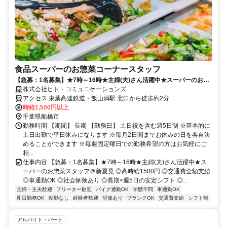
食品スーパーのお惣菜コーナースタッフ
【急募：1名募集】★7時～16時★主婦(夫)さん活躍中★スーパーのお惣
菜スタッフ＠新夏見
株式会社ヒト・コミュニケーションズ
アクセス 東葉高速鉄道・飯山満駅 北口から徒歩約2分
時給1,500円以上
千葉県船橋市
勤務時間 【期間】 長期 【勤務日】 土日祝を含む週5日制 ※基本的に
土日出勤で平日休みになります ※毎月2日間までお休みの日を各自決
めることができます ※毎週固定曜日での勤務希望の方はお気軽にご
相...
仕事内容 【急募：1名募集】★7時～16時★主婦(夫)さん活躍中★ス
ーパーのお惣菜スタッフ＠新夏見 ◎高時給1500円 ◎交通費全額支給
◎車通勤OK ◎社会保険あり ◎長期×週5日の安定シフト ◎...
主婦・主夫歓迎
フリーター歓迎
バイク通勤OK
学歴不問
車通勤OK
即日勤務OK
転勤なし
経験者歓迎
研修あり
ブランクOK
交通費支給
シフト制
アルバイト・パート