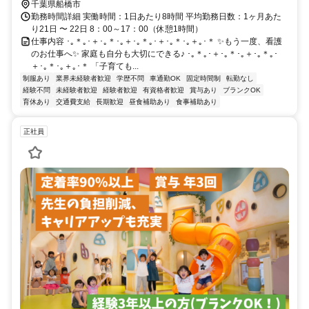
千葉県船橋市
勤務時間詳細 実働時間：1日あたり8時間 平均勤務日数：1ヶ月あた
り21日 〜 22日 8：00～17：00（休憩1時間）
仕事内容 ･｡＊｡･＋･｡＊･｡＋･｡＊｡･＋･｡＊･｡＋｡･＊ ✨もう一度、看護
のお仕事へ✨ 家庭も自分も大切にできる♪ ･｡＊｡･＋･｡＊･｡＋･｡＊｡･
＋･｡＊･｡＋｡･＊ 「子育ても...
制服あり
業界未経験者歓迎
学歴不問
車通勤OK
固定時間制
転勤なし
経験不問
未経験者歓迎
経験者歓迎
有資格者歓迎
賞与あり
ブランクOK
育休あり
交通費支給
長期歓迎
昼食補助あり
食事補助あり
正社員