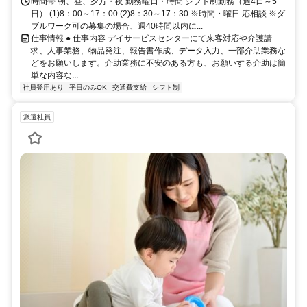
時間帯 朝、昼、夕方・夜 勤務曜日・時間 シフト制勤務（週4日～5
日） (1)8：00～17：00 (2)8：30～17：30 ※時間・曜日 応相談 ※ダ
ブルワーク可の募集の場合、週40時間以内に...
仕事情報 ● 仕事内容 デイサービスセンターにて来客対応や介護請
求、人事業務、物品発注、報告書作成、データ入力、一部介助業務な
どをお願いします。介助業務に不安のある方も、お願いする介助は簡
単な内容な...
社員登用あり
平日のみOK
交通費支給
シフト制
派遣社員