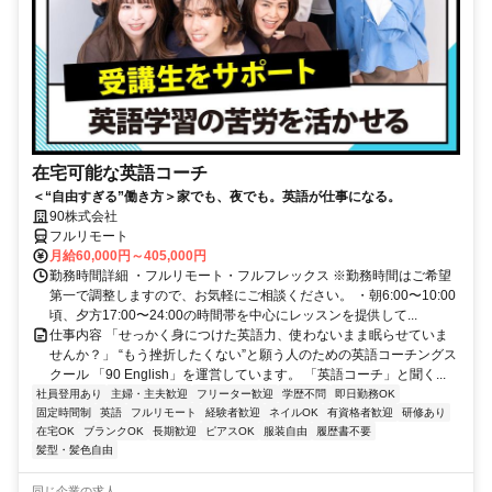
在宅可能な英語コーチ
＜“自由すぎる”働き方＞家でも、夜でも。英語が仕事になる。
90株式会社
フルリモート
月給60,000円～405,000円
勤務時間詳細 ・フルリモート・フルフレックス ※勤務時間はご希望
第一で調整しますので、お気軽にご相談ください。 ・朝6:00〜10:00
頃、夕方17:00〜24:00の時間帯を中心にレッスンを提供して...
仕事内容 「せっかく身につけた英語力、使わないまま眠らせていま
せんか？」 “もう挫折したくない”と願う人のための英語コーチングス
クール 「90 English」を運営しています。 「英語コーチ」と聞く...
社員登用あり
主婦・主夫歓迎
フリーター歓迎
学歴不問
即日勤務OK
固定時間制
英語
フルリモート
経験者歓迎
ネイルOK
有資格者歓迎
研修あり
在宅OK
ブランクOK
長期歓迎
ピアスOK
服装自由
履歴書不要
髪型・髪色自由
同じ企業の求人