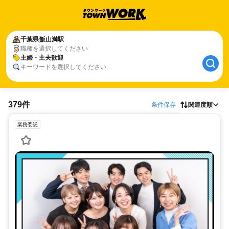
千葉県
飯山満駅
職種を選択してください
主婦・主夫歓迎
キーワードを選択してください
379件
条件保存
関連度順
業務委託