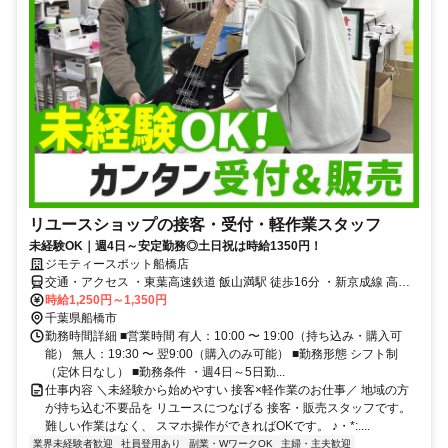
リユースショップの接客・受付・軽作業スタッフ
未経験OK｜週4日～安定勤務◎土日祝は時給1350円！
ジモティースポット船橋店
交通・アクセス ・東葉高速鉄道 飯山満駅 徒歩16分 ・新京成線 高根
木戸駅 徒歩19分 ・新京成線 高根木戸駅 船橋駅北口行（バス）3分 下
時給1,250円～1,350円
車後、徒歩2分 所要時間5分
千葉県船橋市
勤務時間詳細 ■営業時間 有人：10:00 〜 19:00（持ち込み・購入可
能） 無人：19:30 〜 翌9:00（購入のみ可能） ■勤務形態 シフト制
（定休日なし） ■勤務条件 ・週4日～5日勤...
仕事内容 ＼未経験から始めやすい 接客×軽作業のお仕事／ 地域の方
が持ち込む不要品を リユースにつなげる 接客・販売スタッフです。
難しい作業はなく、 スマホ操作ができればOKです。 ♪・*:....
業界未経験者歓迎
社員登用あり
副業・WワークOK
主婦・主夫歓迎