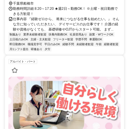
千葉県船橋市
勤務時間詳細 8:20～17:20 ★週2日～勤務OK！ ※土曜・祝日勤務で
きる方歓迎！
仕事内容 『経験ゼロから、 将来につながる仕事を始めたい。』 そん
な方に知っていただきたい、 デイサービスのお仕事です！ 介護の経
験や資格がなくても、 基礎研修やOJTからスタート可能。 まず...
制服あり
業界未経験者歓迎
扶養内勤務OK
社員登用あり
副業・WワークOK
土日祝のみOK
主婦・主夫歓迎
フリーター歓迎
学歴不問
車通勤OK
即日勤務OK
職場見学可
平日のみOK
経験不問
未経験者歓迎
午前
経験者歓迎
月1シフト提出
研修あり
夕方
アルバイト・パート