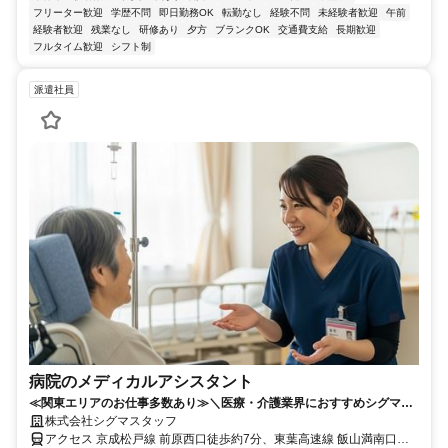
フリーター歓迎
学歴不問
即日勤務OK
転勤なし
経験不問
未経験者歓迎
午前
経験者歓迎
残業なし
研修あり
夕方
ブランクOK
交通費支給
長期歓迎
フルタイム歓迎
シフト制
派遣社員
病院のメディカルアシスタント
≪関東エリアのお仕事多数あり≫＼医療・介護業界におすすめシグマス
タッフ☆／履歴書不要
株式会社シグマスタッフ
アクセス 京成松戸線 前原西口徒歩約7分、東葉高速線 飯山満南口徒