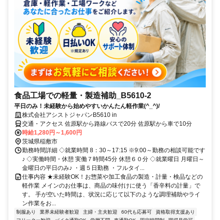
食品工場での軽量・製造補助_B5610-2
平日のみ！未経験から始めやすいかんたん軽作業(^_^)/
株式会社アシストジャパンB5610 in
交通・アクセス 佐原駅から路線バスで20分 佐原駅から車で10分
時給1,280円～1,600円
茨城県稲敷市
勤務時間詳細 ◇就業時間 8：30～17:15 ※9:00～勤務の相談可能です
♪ ◇実働時間・休憩 実働７時間45分 休憩６０分 ◇就業曜日 月曜日～
金曜日の平日のみ♪ ・週５日勤務 ・フルタイ...
仕事内容 ★未経験OK！お惣菜や加工食品の製造・計量・検品などの
軽作業 メインのお仕事は、商品の味付けに使う「香辛料の計量」で
す。 手が空いた時間は、状況に応じて以下のような調理補助やライ
ン作業をお...
制服あり
業界未経験者歓迎
主婦・主夫歓迎
60代も応募可
資格取得支援あり