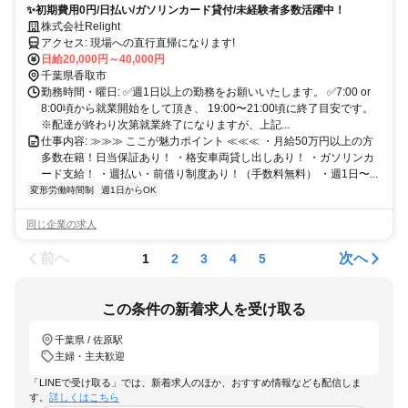
✨初期費用0円/日払い/ガソリンカード貸付/未経験者多数活躍中！
株式会社Relight
アクセス: 現場への直行直帰になります!
日給20,000円～40,000円
千葉県香取市
勤務時間・曜日: ✅週1日以上の勤務をお願いいたします。 ✅7:00 or
8:00頃から就業開始をして頂き、 19:00〜21:00頃に終了目安です。
※配達が終わり次第就業終了になりますが、上記...
仕事内容: ≫≫≫ ここが魅力ポイント ≪≪≪ ・月給50万円以上の方
多数在籍！日当保証あり！ ・格安車両貸し出しあり！ ・ガソリンカ
ード支給！ ・週払い・前借り制度あり！（手数料無料） ・週1日〜...
変形労働時間制
週1日からOK
同じ企業の求人
前へ
次へ
1
2
3
4
5
この条件の新着求人を受け取る
千葉県 / 佐原駅
主婦・主夫歓迎
「LINEで受け取る」では、新着求人のほか、おすすめ情報なども配信しま
す。
詳しくはこちら