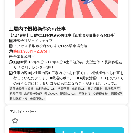
工場内で機械操作のお仕事
【7.27更新】日勤×土日祝休みのお仕事【正社員が目指せるお仕事】
株式会社ジェイウェイブ
アクセス 香取市役所から車で14分/駐車場完備
時給1,900円～2,375円
千葉県成田市
勤務時間 ●8時30分～17時00分 ●土日祝休み+大型連休 ＊長期休暇あ
り ＊会社カレンダー通り
仕事内容 ■お仕事内容■ 工場内でのお仕事です。 機械操作のお仕事を
行っていただきます。 ■職場のポイント■ ●男女活躍中！ ●ものづくり
の好きな方にピッタリ ほかにも気になることがあれば、いつで...
業界未経験者歓迎
給料前払いOK
学歴不問
車通勤OK
固定時間制
職場見学可
経験不問
未経験者歓迎
週払いOK
即日払いOK
研修あり
交通費支給
長期歓迎
長期休暇あり
土日祝休み
アルバイト・パート