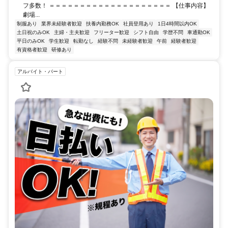
フ多数！ ＝＝＝＝＝＝＝＝＝＝＝＝＝＝＝＝＝＝＝＝ 【仕事内容】
劇場...
制服あり
業界未経験者歓迎
扶養内勤務OK
社員登用あり
1日4時間以内OK
土日祝のみOK
主婦・主夫歓迎
フリーター歓迎
シフト自由
学歴不問
車通勤OK
平日のみOK
学生歓迎
転勤なし
経験不問
未経験者歓迎
午前
経験者歓迎
有資格者歓迎
研修あり
アルバイト・パート