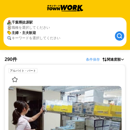
千葉県
佐原駅
職種を選択してください
主婦・主夫歓迎
キーワードを選択してください
290件
条件保存
関連度順
アルバイト・パート