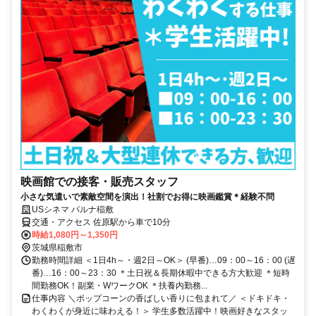
映画館での接客・販売スタッフ
小さな気遣いで素敵空間を演出！社割でお得に映画鑑賞＊経験不問
USシネマ パルナ稲敷
交通・アクセス 佐原駅から車で10分
時給1,080円～1,350円
茨城県稲敷市
勤務時間詳細 ＜1日4h～・週2日～OK＞ (早番)…09：00～16：00 (遅
番)…16：00～23：30 ＊土日祝＆長期休暇中できる方大歓迎 ＊短時
間勤務OK！副業・WワークOK ＊扶養内勤務...
仕事内容 ＼ポップコーンの香ばしい香りに包まれて／ ＜ドキドキ・
わくわくが身近に味わえる！＞ 学生多数活躍中！映画好きなスタッ