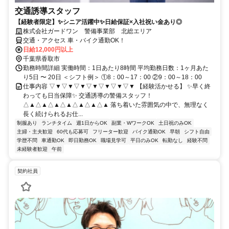
交通誘導スタッフ
【経験者限定】✨シニア活躍中✨日給保証×入社祝い金あり◎
株式会社ガードワン 警備事業部 北総エリア
交通・アクセス 車・バイク通勤OK！
日給12,000円以上
千葉県香取市
勤務時間詳細 実働時間：1日あたり8時間 平均勤務日数：1ヶ月あた
り5日 〜 20日 ＜シフト例＞ ①8：00～17：00 ②9：00～18：00
仕事内容 ▽▼▽▼▽▼▽▼▽▼▽▼▽▼ 【経験活かせる】 ✨早く終
わっても日当保障✨ 交通誘導の警備スタッフ！
△▲△▲△▲△▲△▲△▲△▲ 落ち着いた雰囲気の中で、無理なく
長く続けられるお仕...
制服あり
ランチタイム
週1日からOK
副業・WワークOK
土日祝のみOK
主婦・主夫歓迎
60代も応募可
フリーター歓迎
バイク通勤OK
早朝
シフト自由
学歴不問
車通勤OK
即日勤務OK
職場見学可
平日のみOK
転勤なし
経験不問
未経験者歓迎
午前
契約社員