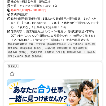
株式会社桐井製作所 茨城工場
交通・アクセス 佐原駅から車で11分
月給200,000円～300,000円
茨城県稲敷市
勤務時間詳細 実働時間：1日あたり8時間 平均勤務日数：1ヶ月あた
り21日 【7:00～16:00or8:00～17:00】 ＊休憩60分/日勤のみなので安
心！ ＊夜勤なし！仕事量も安定企業！ ＊長...
仕事内容 ＼ 新工場立ち上げメンバー募集 ／ 資格取得支援×丁寧な
OJTで1からスキルUP 日勤のみ＆残業少なめで、無理なく働ける！
《 2026年10月～4月にかけて工場移転！》 都市の再開発で当...
業界未経験者歓迎
主婦・主夫歓迎
資格取得支援あり
バイク通勤OK
学歴不問
車通勤OK
職場見学可
転勤なし
経験不問
未経験者歓迎
有資格者歓迎
研修あり
賞与あり
交通費支給
長期歓迎
シフト制
長期休暇あり
土日祝休み
友達と応募OK
髪型・髪色自由
派遣社員