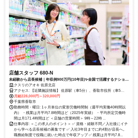
店舗スタッフ 680-N
未経験から店長候補｜年収例900万円(10年目)✨全国で活躍するナショナ
ル社員✅社宅あり
クスリのアオキ 佐原北店
アクセス: 【近隣施設情報】 佐原駅（車5分）、香取市役所（車5
分）、水郷佐原あやめパーク（車10分）
月給226,000円～320,000円
千葉県香取市
勤務時間・曜日: 1ヶ月単位の変形労働時間制（週平均実働40時間以
内） ・残業は月平均7.8時間ほど（2025年実績） ・平均所定労働時
間は月171.4時間ほど ＜店舗の営業時間＞ 9時～22時 ...
仕事内容: ＜この求人のポイント＞ ✅ 資格・経験不問／入社後にイチ
から学べる店長候補の募集です ✅ 入社3年目までに約4割が店長へ。
職務給制度で役職に就いた時点で年収アップ ✅ 残業は月平均7.8...