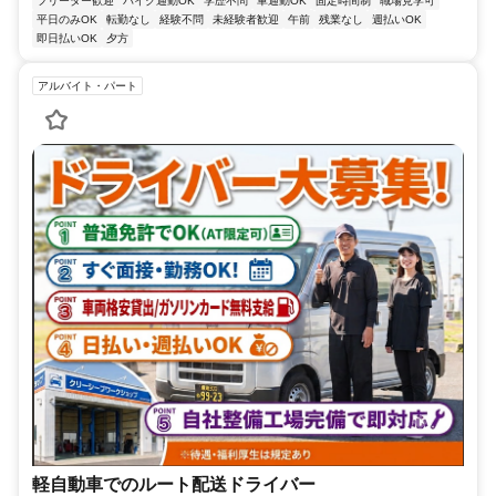
フリーター歓迎
バイク通勤OK
学歴不問
車通勤OK
固定時間制
職場見学可
平日のみOK
転勤なし
経験不問
未経験者歓迎
午前
残業なし
週払いOK
即日払いOK
夕方
アルバイト・パート
軽自動車でのルート配送ドライバー