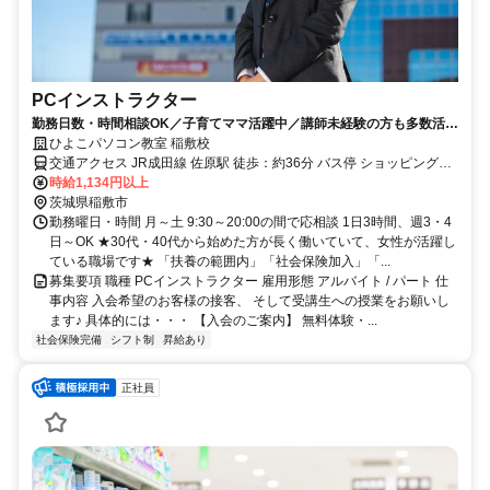
PCインストラクター
勤務日数・時間相談OK／子育てママ活躍中／講師未経験の方も多数活躍
中／接客経験も活かせる
ひよこパソコン教室 稲敷校
交通アクセス JR成田線 佐原駅 徒歩：約36分 バス停 ショッピングセ
ンターパルナ 徒歩：約1分
時給1,134円以上
茨城県稲敷市
勤務曜日・時間 月～土 9:30～20:00の間で応相談 1日3時間、週3・4
日～OK ★30代・40代から始めた方が長く働いていて、女性が活躍し
ている職場です★ 「扶養の範囲内」「社会保険加入」「...
募集要項 職種 PCインストラクター 雇用形態 アルバイト / パート 仕
事内容 入会希望のお客様の接客、 そして受講生への授業をお願いし
ます♪ 具体的には・・・ 【入会のご案内】 無料体験・...
社会保険完備
シフト制
昇給あり
正社員