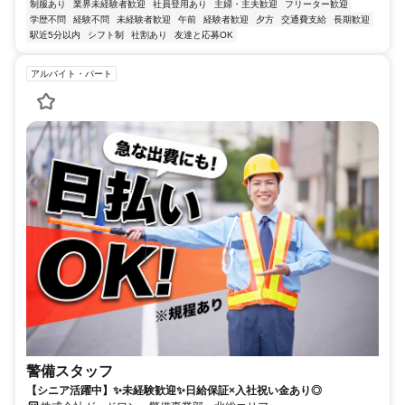
制服あり
業界未経験者歓迎
社員登用あり
主婦・主夫歓迎
フリーター歓迎
学歴不問
経験不問
未経験者歓迎
午前
経験者歓迎
夕方
交通費支給
長期歓迎
駅近5分以内
シフト制
社割あり
友達と応募OK
アルバイト・パート
警備スタッフ
【シニア活躍中】✨未経験歓迎✨日給保証×入社祝い金あり◎