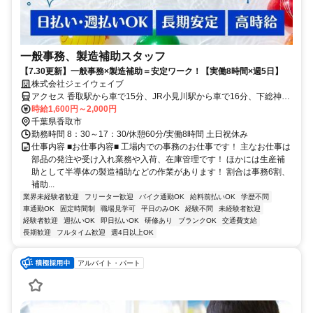
一般事務、製造補助スタッフ
【7.30更新】一般事務×製造補助＝安定ワーク！【実働8時間×週5日】
株式会社ジェイウェイブ
アクセス 香取駅から車で15分、JR小見川駅から車で16分、下総神崎
駅から車で25分！/駐車場完備
時給1,600円～2,000円
千葉県香取市
勤務時間 8：30～17：30/休憩60分/実働8時間 土日祝休み
仕事内容 ■お仕事内容■ 工場内での事務のお仕事です！ 主なお仕事は
部品の発注や受け入れ業務や入荷、在庫管理です！ ほかには生産補
助として半導体の製造補助などの作業があります！ 割合は事務6割、
補助...
業界未経験者歓迎
フリーター歓迎
バイク通勤OK
給料前払いOK
学歴不問
車通勤OK
固定時間制
職場見学可
平日のみOK
経験不問
未経験者歓迎
経験者歓迎
週払いOK
即日払いOK
研修あり
ブランクOK
交通費支給
長期歓迎
フルタイム歓迎
週4日以上OK
アルバイト・パート