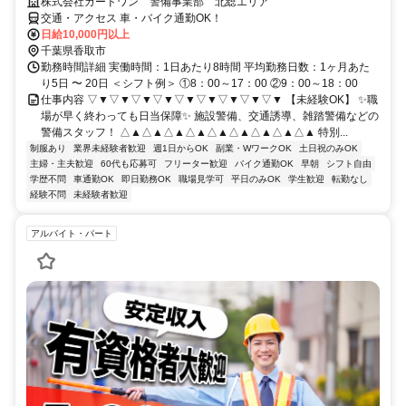
株式会社ガードワン 警備事業部 北総エリア
交通・アクセス 車・バイク通勤OK！
日給10,000円以上
千葉県香取市
勤務時間詳細 実働時間：1日あたり8時間 平均勤務日数：1ヶ月あた
り5日 〜 20日 ＜シフト例＞ ①8：00～17：00 ②9：00～18：00
仕事内容 ▽▼▽▼▽▼▽▼▽▼▽▼▽▼▽▼▽▼ 【未経験OK】 ✨職
場が早く終わっても日当保障✨ 施設警備、交通誘導、雑踏警備などの
警備スタッフ！ △▲△▲△▲△▲△▲△▲△▲△▲△▲ 特別...
制服あり
業界未経験者歓迎
週1日からOK
副業・WワークOK
土日祝のみOK
主婦・主夫歓迎
60代も応募可
フリーター歓迎
バイク通勤OK
早朝
シフト自由
学歴不問
車通勤OK
即日勤務OK
職場見学可
平日のみOK
学生歓迎
転勤なし
経験不問
未経験者歓迎
アルバイト・パート