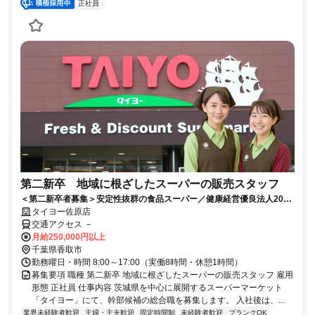
正社員
第二新卒 地域に根ざしたスーパーの販売スタッフ
＜第二新卒者募集＞安定性抜群の食品スーパー／健康経営優良法人2026
認定／福利厚生充実／賞与年2回
タイヨー佐原店
交通アクセス －
月給250,000円以上
千葉県香取市
勤務曜日・時間 8:00～17:00（実働8時間・休憩1時間）
募集要項 職種 第二新卒 地域に根ざしたスーパーの販売スタッフ 雇用
形態 正社員 仕事内容 茨城県を中心に展開するスーパーマーケット
「タイヨー」にて、幹部候補の総合職を募集します。 入社後は、...
業界未経験者歓迎
主婦・主夫歓迎
固定時間制
未経験者歓迎
ブランクOK