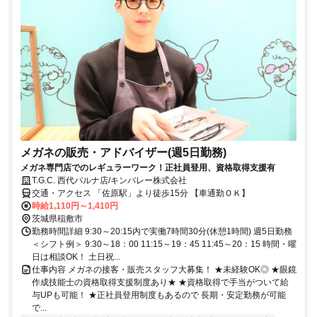
メガネの販売・アドバイザー(週5日勤務)
メガネ専門店でのレギュラーワーク！正社員登用、資格取得支援有
T.G.C. 西代パルナ店/キンバレー株式会社
交通・アクセス 「佐原駅」より徒歩15分 【車通勤ＯＫ】
時給1,110円～1,410円
茨城県稲敷市
勤務時間詳細 9:30～20:15内で実働7時間30分(休憩1時間) 週5日勤務
＜シフト例＞ 9:30～18：00 11:15～19：45 11:45～20：15 時間・曜
日は相談OK！ 土日祝...
仕事内容 メガネの接客・販売スタッフ大募集！ ★未経験OK◎ ★眼鏡
作成技能士の資格取得支援制度あり★ ★資格取得で手当がついて給
与UPも可能！ ★正社員登用制度もあるので 長期・安定勤務が可能
で...