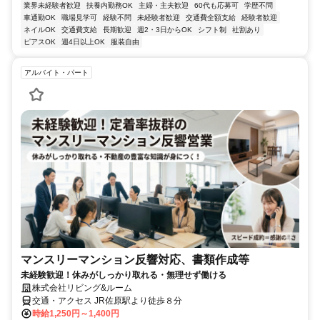
業界未経験者歓迎
扶養内勤務OK
主婦・主夫歓迎
60代も応募可
学歴不問
車通勤OK
職場見学可
経験不問
未経験者歓迎
交通費全額支給
経験者歓迎
ネイルOK
交通費支給
長期歓迎
週2・3日からOK
シフト制
社割あり
ピアスOK
週4日以上OK
服装自由
アルバイト・パート
マンスリーマンション反響対応、書類作成等
未経験歓迎！休みがしっかり取れる・無理せず働ける
株式会社リビング&ルーム
交通・アクセス JR佐原駅より徒歩８分
時給1,250円～1,400円