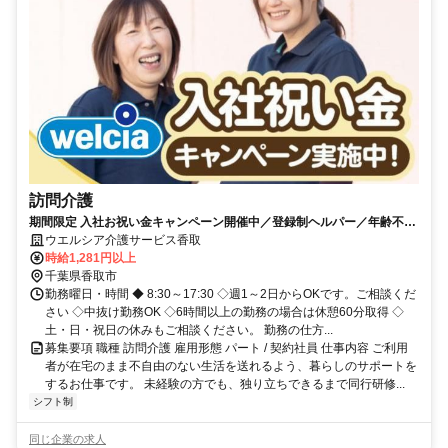
訪問介護
期間限定 入社お祝い金キャンペーン開催中／登録制ヘルパー／年齢不問
／週1～2日からOK！
ウエルシア介護サービス香取
時給1,281円以上
千葉県香取市
勤務曜日・時間 ◆ 8:30～17:30 ◇週1～2日からOKです。ご相談くだ
さい ◇中抜け勤務OK ◇6時間以上の勤務の場合は休憩60分取得 ◇
土・日・祝日の休みもご相談ください。 勤務の仕方...
募集要項 職種 訪問介護 雇用形態 パート / 契約社員 仕事内容 ご利用
者が在宅のまま不自由のない生活を送れるよう、暮らしのサポートを
するお仕事です。 未経験の方でも、独り立ちできるまで同行研修...
シフト制
同じ企業の求人