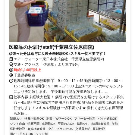
医療品のお届けstaff(千葉県立佐原病院)
頑張った分は給与に反映★未経験OK♪スキル一切不要です！
エア・ウォーター東日本株式会社 千葉県立佐原病院内
交通・アクセス 「佐原駅」より車で8分、
時給1,140円以上
千葉県香取市
勤務時間詳細 勤務時間①：9：00～12：45 勤務時間②：13：00～
16：45 勤務時間③：9：00～17：00 上記3パターンの中からシフト
により決定致します。 午後出勤可能な方優遇致します。...
仕事内容 未経験大歓迎！ 病院内で医療品をお届けするスタッフ募集
♪3～4出勤♪ 主に病院内で使用される医療消耗品を各部署に配送をお
任せします！スキルや経験は一切不要です★ 慣れてきたら在庫管理
もお任...
制服あり
扶養内勤務OK
副業・WワークOK
フリーター歓迎
バイク通勤OK
シフト自由
学歴不問
車通勤OK
平日のみOK
転勤なし
未経験者歓迎
午前
経験者歓迎
有資格者歓迎
夕方
ブランクOK
交通費支給
長期歓迎
週2・3日からOK
シフト制