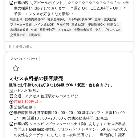
仕事内容 ＼アピールポイント／ ☆:*:☆:*:☆:*:☆:*:☆:*:☆:*:☆:*:☆ ＜学
生の採用枠は終了しております＞ ＊週2~OK、1日2.3時間～OK！ ＊
子供・エンタメが好き！な方活躍中...
制服あり
扶養内勤務OK
社員登用あり
1日4時間以内OK
主婦・主夫歓迎
フリーター歓迎
バイク通勤OK
学歴不問
車通勤OK
即日勤務OK
転勤なし
未経験者歓迎
午前
経験者歓迎
ネイルOK
有資格者歓迎
夕方
ブランクOK
交通費支給
長期歓迎
同じ企業の求人
アルバイト・パート
ミセス衣料品の接客販売
服装はお手持ちのお好きなお洋服でOK！髪型・色も自由です。
ハピハピ稲敷店
交通・アクセス 佐原駅からバスで15分
時給1,100円以上
茨城県稲敷市
勤務時間詳細 営業時間 10：00～20：00 基本のシフト 早番10：00～
17：00 遅番13：00～20：00 その他の勤務時間は応相談
仕事内容 ショッピングセンターパルナ１階にありますミセス衣料品
専門店 HappHapp稲敷店（ハピハピイナシキテン） 50代からの大人
の女性をターゲットにしたミセス衣料品店です。 ・専門的な知識不...