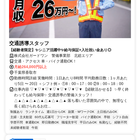
交通誘導スタッフ
【経験者限定】✨シニア活躍中✨給与保証×入社祝い金あり◎
株式会社ガードワン 警備事業部 北総エリア
交通・アクセス 車・バイク通勤OK！
月給264,000円以上
千葉県香取市
勤務時間詳細 実働時間：1日あたり8時間 平均勤務日数：1ヶ月あた
り5日 〜 20日 ＜シフト例＞ ①8：00～17：00 ②9：00～18：00
仕事内容 ▽▼▽▼▽▼▽▼▽▼▽▼▽▼ 【経験活かせる】 ✨早く終
わっても給与保障✨ 交通誘導の警備スタッフ！
△▲△▲△▲△▲△▲△▲△▲ 落ち着いた雰囲気の中で、無理なく
長く続けられるお仕...
制服あり
ランチタイム
週1日からOK
副業・WワークOK
土日祝のみOK
主婦・主夫歓迎
60代も応募可
フリーター歓迎
バイク通勤OK
早朝
シフト自由
学歴不問
車通勤OK
即日勤務OK
職場見学可
平日のみOK
転勤なし
経験不問
未経験者歓迎
午前