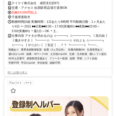
テイケイ株式会社 成田支社[097]
交通・アクセス 佐原駅周辺/直行直帰OK
日給14,500円以上
千葉県香取市
勤務時間詳細 実働時間：1日あたり8時間 平均勤務日数：1ヶ月あた
り4日 〜 20日 ■■日勤■■8:00～17:00(実働8h) ■■夜勤■■20:00～
5:00(実働8h) ＊週1日～OK ＊土...
仕事内容 アナタが求めるのは ☆━━━┓ ☆━━━━━┓ ┃高日給┃
┃働きやすさ┃ ┗━━━☆ ┗━━━━━☆ それとも ☆━━━━┓
☆━━┓ ┃やりがい┃ ┃安定┃ …？？ ┗━━━━☆ ┗━━...
制服あり
業界未経験者歓迎
短期（3ヵ月以内）
扶養内勤務OK
社員登用あり
週1日からOK
副業・WワークOK
土日祝のみOK
主婦・主夫歓迎
週1シフト提出
60代も応募可
資格取得支援あり
フリーター歓迎
短期
早朝
シフト自由
学歴不問
平日のみOK
学生歓迎
経験不問
同じ企業の求人
アルバイト・パート