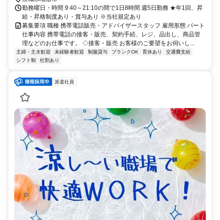
勤務曜日・時間 9:40～21:10の間で1日8時間 週5日勤務 ★年1回、昇
給・昇格制度あり・賞与あり ※当社規定あり
募集要項 職種 携帯電話販売・アドバイザースタッフ 雇用形態 パート
仕事内容 携帯電話の接客・販売、契約手続、レジ、品出し、商品管
理などのお仕事です。 ◇接客・販売 お客様のご要望をお伺いし...
主婦・主夫歓迎
未経験者歓迎
制服貸与
ブランクOK
育休あり
交通費支給
シフト制
社割あり
派遣社員