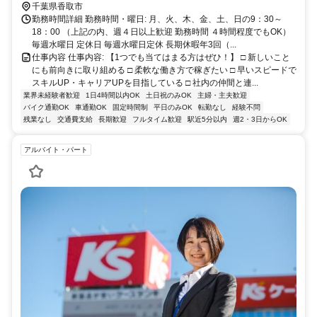
千葉県香取市
勤務時間詳細 勤務時間・曜日: 月、火、木、金、土、日の9：30～
18：00 （上記の内、週４日以上歓迎 勤務時間 ４時間程度でもOK）
毎週水曜日 定休日 毎週水曜日定休 長期休暇年3回（...
仕事内容 仕事内容: 【1つでも当てはまる方はぜひ！】 □ 新しいこと
にも前向きに取り組める □ 柔軟な働き方で稼ぎたい □ 早いスピードで
スキルUP・キャリアUPを目指している □ 社内の仲間と連...
業界未経験者歓迎
1日4時間以内OK
土日祝のみOK
主婦・主夫歓迎
バイク通勤OK
車通勤OK
固定時間制
平日のみOK
転勤なし
経験不問
残業なし
交通費支給
長期歓迎
フルタイム歓迎
駅近5分以内
週2・3日からOK
アルバイト・パート