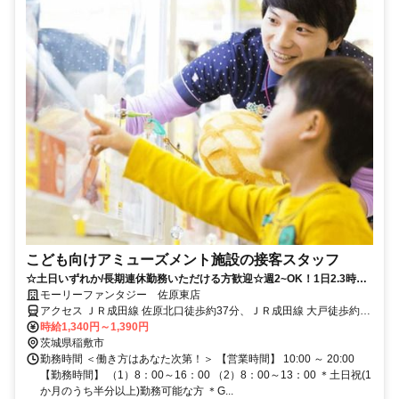
こども向けアミューズメント施設の接客スタッフ
☆土日いずれか/長期連休勤務いただける方歓迎☆週2~OK！1日2.3時間
～◎ゲーセン好き活躍中♪
モーリーファンタジー 佐原東店
アクセス ＪＲ成田線 佐原北口徒歩約37分、ＪＲ成田線 大戸徒歩約64
分、ＪＲ鹿島線 香取徒歩約78分
時給1,340円～1,390円
茨城県稲敷市
勤務時間 ＜働き方はあなた次第！＞ 【営業時間】 10:00 ～ 20:00
【勤務時間】 （1）8：00～16：00 （2）8：00～13：00 ＊土日祝(1
か月のうち半分以上)勤務可能な方 ＊G...