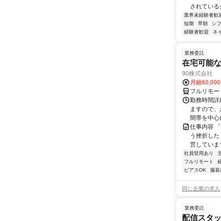
されている
業界未経験者歓
短期
早朝
シ
経験者歓迎
ネ
業務委託
在宅可能
90株式会社
月給60,00
フルリモー
勤務時間詳
ますので、お
間帯を中心に
仕事内容 
う挫折したく
営しています
社員登用あり
フルリモート
ピアスOK
服装
同じ企業の求人
業務委託
配信スタッ