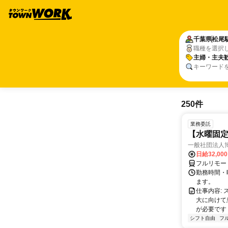
千葉県
松尾
職種を選択
主婦・主夫
キーワード
250件
業務委託
【水曜固
一般社団法人
日給32,00
フルリモー
勤務時間・曜
ます。
仕事内容:
大に向けて
が必要です！
シフト自由
フ