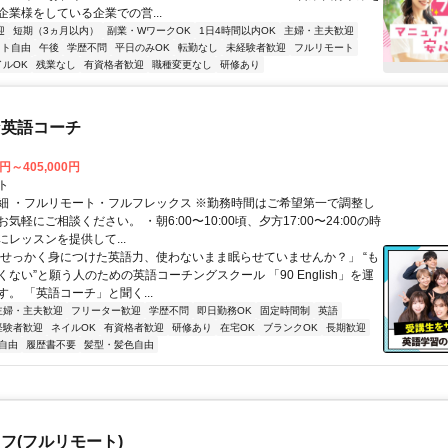
企業様をしている企業での営...
迎
短期（3ヵ月以内）
副業・WワークOK
1日4時間以内OK
主婦・主夫歓迎
フト自由
午後
学歴不問
平日のみOK
転勤なし
未経験者歓迎
フルリモート
イルOK
残業なし
有資格者歓迎
職種変更なし
研修あり
な英語コーチ
0円～405,000円
ト
細 ・フルリモート・フルフレックス ※勤務時間はご希望第一で調整し
気軽にご相談ください。 ・朝6:00〜10:00頃、夕方17:00〜24:00の時
レッスンを提供して...
「せっかく身につけた英語力、使わないまま眠らせていませんか？」 “も
ない”と願う人のための英語コーチングスクール 「90 English」を運
。 「英語コーチ」と聞く...
主婦・主夫歓迎
フリーター歓迎
学歴不問
即日勤務OK
固定時間制
英語
経験者歓迎
ネイルOK
有資格者歓迎
研修あり
在宅OK
ブランクOK
長期歓迎
自由
履歴書不要
髪型・髪色自由
フ(フルリモート)