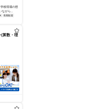
な学校現場の想
がら...
K
長期歓迎
(算数・理