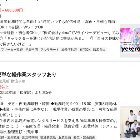
a
円～600,000円
ト
細 ⏰勤務時間は自由！ 24時間いつでも配信可能 （深夜・早朝も自由）
OK！ ✨副業・WワークOK
✨未経験・初心者OK✨／ "株式会社yetera"でVライバー デビューしてみ
 ✋「キャラクターを通じた配信活動に興味がある…」 ✋「自分の趣味や
稼ぎたいけど…」 ...
フリーター歓迎
学歴不問
フルリモート
経験者歓迎
在宅OK
服装自由
簡単な軽作業スタッフあり
市松尾町 物流事務
0円以上
JR総武本線「松尾駅」より車5分
市
昼、夕方・夜 勤務曜日・時間 ◆勤務時間 9:00～18:00（実働8時間/休
 ◆残業 ・事務作業は基本なし ・現場作業が残業の場合に、 可能な範囲
願いします ...
● 仕事内容 話題の家電レンタルサービスを支える 物流事務＆軽作業のお
具体的には…》 ・在庫管理・備品発注 ・勤怠管理 ・経費精算（システム
場の整理整頓・清掃 事...
主婦・主夫歓迎
固定時間制
交通費支給
服装自由
髪型・髪色自由