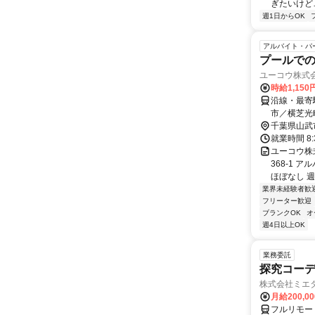
ぎたいけど…
週1日からOK
アルバイト・パ
プールでの
ユーコウ株式
時給1,15
沿線・最寄
市／横芝光
千葉県山武
就業時間 8:
ユーコウ株
368-1 
ほぼなし 週 1
業界未経験者歓
フリーター歓迎
ブランクOK
オ
週4日以上OK
業務委託
探究コー
株式会社ミエ
月給200,0
フルリモー