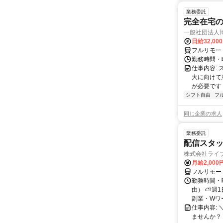
業務委託
完全在宅
一般社団法人
日給32,00
フルリモー
勤務時間・曜
仕事内容:
大に向けて
が必要です！
シフト自由
フ
同じ企業の求人
業務委託
配信スタッ
株式会社ライ
月給2,000
フルリモー
勤務時間・
由） ⛅週1
副業・Wワ
仕事内容: 
ませんか？