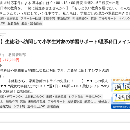
 ※対応案件による 基本的には 9：00～18：00 目安 ※週2～5日程度の出勤
【日本の教育を、一緒に前進させませんか？】 「もっと良い教育を届けたい」 そん
キュラムという形にしていく仕事です。 私たちは、学校ごとの理念や課題に向き合いな
主婦・主夫歓迎
フリーター歓迎
学歴不問
車通勤OK
即日勤務OK
英語
フルリモート
ネイルO
OK
服装自由
髪型・髪色自由
ート
】生徒宅へ訪問して小学生対象の学習サポート/理系科目メイン
ライ 教師管理部
円～17,200円
ト
担当科目や勤務曜日/時間は柔軟に対応でき、ご希望に応じてシフトの調
す。
【―― 未経験から、家庭教師のトライの先生に！ ――】 ▼▼ この求人
！ ▼▼ □得意な科目だけでOK！ □週1日・1時間～OK！柔軟シフト □Wワ
大歓迎！ □未経験...
副業・WワークOK
土日祝のみOK
主婦・主夫歓迎
シフト自由
平日のみOK
なし
経験不問
英語
未経験者歓迎
フルリモート
経験者歓迎
残業なし
研修あり
通費支給
シフト制
週4日以上OK
服装自由