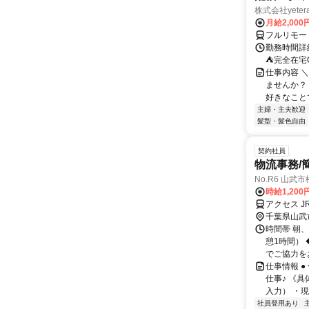
株式会社yeter
月給2,000
フルリモー
勤務時間詳
⛺完全在宅
仕事内容 ＼
ませんか？
好きなことで
主婦・主夫歓迎
髪型・髪色自由
契約社員
物流事務/
No.R6 山武
時給1,20
アクセス 
千葉県山武
時間帯 朝、
憩1時間）
でご協力をお
仕事情報 
仕事♪ 《
入力） ・現
社員登用あり