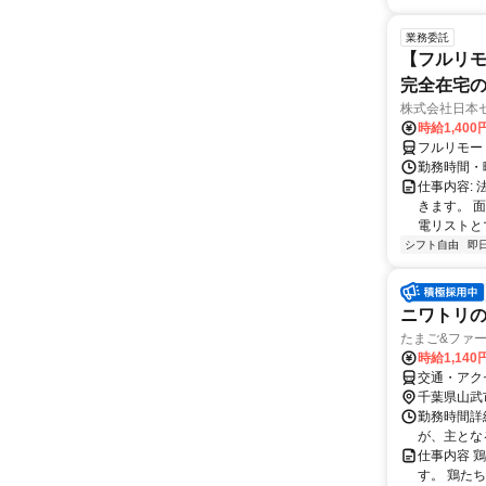
業務委託
【フルリモ
完全在宅
株式会社日本
時給1,400
フルリモー
勤務時間・曜
仕事内容:
きます。 
電リストと
シフト自由
即
ニワトリ
たまご&ファ
時給1,140
交通・アク
千葉県山武
勤務時間詳細
が、主とな
仕事内容 
す。 鶏た