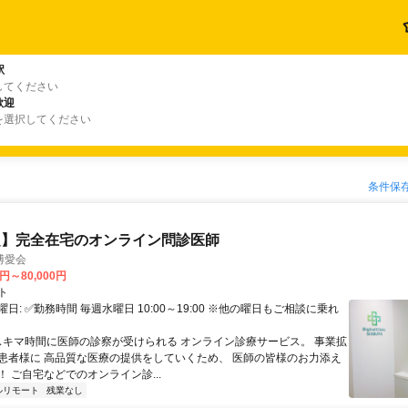
駅
してください
歓迎
を選択してください
条件保
定】完全在宅のオンライン問診医師
博愛会
0円～80,000円
ト
日: ✅勤務時間 毎週水曜日 10:00～19:00 ※他の曜日もご相談に乗れ
 スキマ時間に医師の診察が受けられる オンライン診療サービス。 事業拡
患者様に 高品質な医療の提供をしていくため、 医師の皆様のお力添え
 ご自宅などでのオンライン診...
ルリモート
残業なし