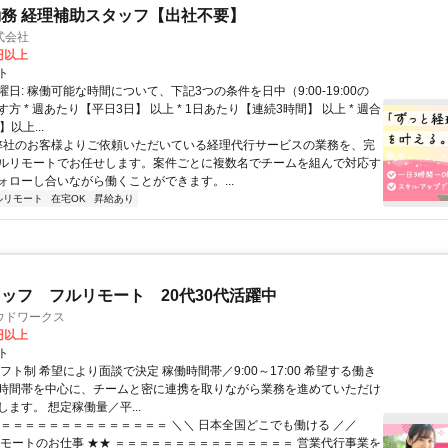
務 経理補助スタッフ【出社不要】
式会社
2円以上
ト
日: 稼働可能な時間について、下記3つの条件を日中（9:00-19:00の
方 * 週あたり【平日3日】 以上 * 1日あたり【連続3時間】 以上 * 週合
以上...
 弊社のお客様よりご依頼いただいている経理代行サービスの業務を、完
ルリモートでお任せします。案件ごとに複数名でチームを組んで対応す
ォローし合いながら働くことができます。...
ルリモート
在宅OK
昇給あり
ッフ フルリモート 20代30代活躍中
ウドワークス
0円以上
ト
フト制 希望により面談で決定 稼働時間帯／9:00～17:00 希望する働き
時間帯を中心に、チームと密に連携を取りながら業務を進めていただけ
ます。 想定稼働量／平...
＝＝＝＝＝＝＝＝＝＝＝＝＝＝＝ ＼＼ 日本全国どこでも働ける ／／
リモートのお仕事 ★★ ＝＝＝＝＝＝＝＝＝＝＝＝＝＝＝ 営業代行事業を