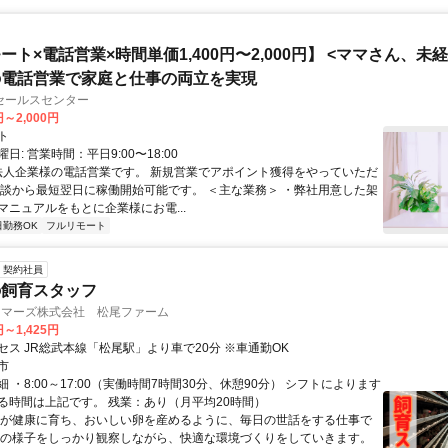
ート×電話営業×時間単価1,400円〜2,000円】 <ママさん、未
の電話営業で家庭と仕事の両立を実現
セールスセンター
円～2,000円
ト
日: 営業時間：平日9:00〜18:00
 法人企業様の電話営業です。 新規営業でアポイント獲得をやっていただ
面談から最短翌日に稼働開始可能です。 ＜主な業務＞ ・弊社用意した架
マニュアルをもとに企業様にお電...
日勤務OK
フルリモート
契約社員
の飼育スタッフ
ーマーズ株式会社 松尾ファーム
円～1,425円
セス JR総武本線「松尾駅」より車で20分 ※車通勤OK
市
 ・8:00～17:00（実働時間7時間30分、休憩90分） シフトによります
る時間は上記です。 残業：あり（月平均20時間）
鶏が健康に育ち、おいしい卵を産めるように、毎日の世話をする仕事で
ちの様子をしっかり観察しながら、快適な環境づくりをしていきます。