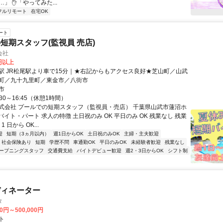
」 ✋「やってみた...
フルリモート
在宅OK
ート
短期スタッフ(監視員 売店)
会社
0円以上
駅 JR松尾駅より車で15分｜★右記からもアクセス良好★芝山町／山武
町／九十九里町／東金市／八街市
市
30～16:45（休憩1時間）
式会社 プールでの短期スタッフ（監視員・売店） 千葉県山武市蓮沼ホ
アルバイト・パート 求人の特徴 土日祝のみ OK 平日のみ OK 残業なし 残業
 日から OK...
迎
短期（3ヵ月以内）
週1日からOK
土日祝のみOK
主婦・主夫歓迎
社会保険あり
短期
学歴不問
車通勤OK
平日のみOK
未経験者歓迎
残業なし
ープニングスタッフ
交通費支給
バイトデビュー歓迎
週2・3日からOK
シフト制
ディネーター
タ
00円～500,000円
ト