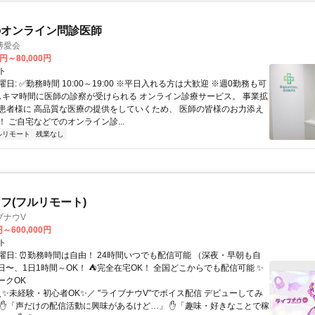
のオンライン問診医師
博愛会
0円～80,000円
ト
日: ✅勤務時間 10:00～19:00 ※平日入れる方は大歓迎 ※週0勤務も可
 スキマ時間に医師の診察が受けられる オンライン診療サービス。 事業拡
患者様に 高品質な医療の提供をしていくため、 医師の皆様のお力添え
 ご自宅などでのオンライン診...
ルリモート
残業なし
フ(フルリモート)
ブナウV
円～600,000円
ト
曜日: ⏰勤務時間は自由！ 24時間いつでも配信可能 （深夜・早朝も自
日〜、1日1時間～OK！ ⛺完全在宅OK！ 全国どこからでも配信可能 ✨
ークOK
＼✨未経験・初心者OK✨／ "ライブナウV"でボイス配信 デビューしてみ
 ✋「声だけの配信活動に興味があるけど…」 ✋「趣味・好きなことで稼