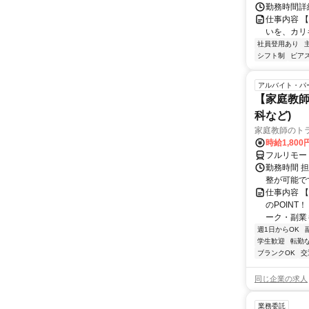
勤務時間詳細
仕事内容 
いを、カリ
社員登用あり
シフト制
ピアス
アルバイト・パ
【家庭教師
科など)
家庭教師のト
時給1,800
フルリモー
勤務時間 
整が可能で
仕事内容 
のPOINT
ーク・副業も
週1日からOK
学生歓迎
転勤
ブランクOK
交
同じ企業の求人
業務委託