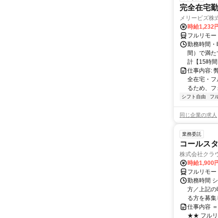
完全在宅勤
メリービズ株
時給1,23
フルリモー
勤務時間・曜
間）で満たす
計【15時間】
仕事内容:
全在宅・フ
るため、フ
シフト自由
フ
同じ企業の求人
業務委託
コールスタ
株式会社クラ
時給1,90
フルリモー
勤務時間 シ
方／上記の
る方を募集し
仕事内容 
★★ フル