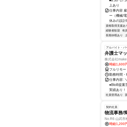
■8:30~
上あり
仕事内容 
ー（機械/
休みの設計職
資格取得支援あ
経験者歓迎
有
長期休暇あり
アルバイト・パ
弁護士マッ
株式会社make 
時給1,60
フルリモー
勤務時間・曜
仕事内容: 
●BtoB
実績あり！ ◇
社員登用あり
契約社員
物流事務/
No.R6 山武
時給1,20