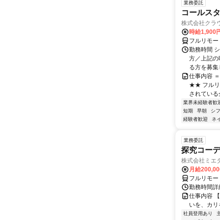
業務委託
コールスタ
株式会社クラ
時給1,90
フルリモー
勤務時間 シ
方／上記の
る方を募集し
仕事内容 
★★ フル
されている
業界未経験者歓
短期
早朝
シ
経験者歓迎
ネ
業務委託
探究コー
株式会社ミエ
月給200,0
フルリモー
勤務時間詳細
仕事内容 
いを、カリ
社員登用あり