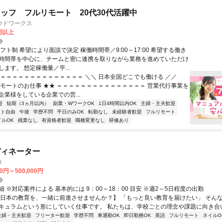
ッフ フルリモート 20代30代活躍中
ウドワークス
0円以上
ト
フト制 希望により面談で決定 稼働時間帯／9:00～17:00 希望する働き
時間帯を中心に、チームと密に連携を取りながら業務を進めていただけ
ます。 想定稼働量／平...
＝＝＝＝＝＝＝＝＝＝＝＝＝＝＝ ＼＼ 日本全国どこでも働ける ／／
リモートのお仕事 ★★ ＝＝＝＝＝＝＝＝＝＝＝＝＝＝＝ 営業代行事業を
企業様をしている企業での営...
迎
短期（3ヵ月以内）
副業・WワークOK
1日4時間以内OK
主婦・主夫歓迎
フト自由
午後
学歴不問
平日のみOK
転勤なし
未経験者歓迎
フルリモート
イルOK
残業なし
有資格者歓迎
職種変更なし
研修あり
ディネーター
タ
00円～500,000円
ト
 ※対応案件による 基本的には 9：00～18：00 目安 ※週2～5日程度の出勤
【日本の教育を、一緒に前進させませんか？】 「もっと良い教育を届けたい」 そん
キュラムという形にしていく仕事です。 私たちは、学校ごとの理念や課題に向き合いな
主婦・主夫歓迎
フリーター歓迎
学歴不問
車通勤OK
即日勤務OK
英語
フルリモート
ネイルO