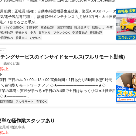
17:30（休憩1時間） ＜残業＞月20時間以内 繁忙期の10月～3月は45時間以
雇用形態：正社員 職種：自動車/輸送機器生産技術、製図/CADオペレータ
電気/電子製品専門職）、設備保全/メンテナンス ＼月給35万円～＆土日祝
／ 1台まるごと手が...
り
バイク通勤OK
学歴不問
車通勤OK
固定時間制
職場見学可
転勤なし
午前
資格者歓迎
研修あり
夕方
賞与あり
ブランクOK
交通費支給
長期歓迎
土日祝休み
服装自由
ひげOK
ート
チングサービスのインサイドセールス(フルリモート勤務)
standards
0円以上
ト
日: 平日のみ 9：00～18：00 実働時間：1日あたり8時間 休憩1時間
＼＼在宅型リモートワーク ／／ ◇★───────────────★◇
提案営業の基礎～実践が学べる ●平日のみ週5で土日はゆっくり◎ ●社員登用
★───────...
固定時間制
フルリモート
在宅OK
簡単な軽作業スタッフあり
市松尾町 物流事務
0円以上