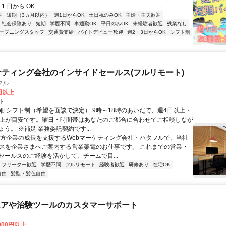
 日から OK...
迎
短期（3ヵ月以内）
週1日からOK
土日祝のみOK
主婦・主夫歓迎
社会保険あり
短期
学歴不問
車通勤OK
平日のみOK
未経験者歓迎
残業なし
ープニングスタッフ
交通費支給
バイトデビュー歓迎
週2・3日からOK
シフト制
ケティング会社のインサイドセールス(フルリモート)
フル
0円以上
ト
細 シフト制（希望を面談で決定） 9時～18時のあいだで、週4日以上・
以上が目安です。曜日・時間帯はあなたのご都合に合わせてご相談しなが
う。 ※補足 業務委託契約です...
地方企業の成長を支援するWebマーケティング会社・ハタフルで、当社
ビスを企業さまへご案内する営業架電のお仕事です。 これまでの営業・
セールスのご経験を活かして、チームで目...
フリーター歓迎
学歴不問
フルリモート
経験者歓迎
研修あり
在宅OK
自由
髪型・髪色自由
エアや治験ツールのカスタマーサポート
,000円以上