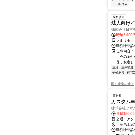
土日祝休み
業務委託
法人向けイ
株式会社日本
時給2,000
フルリモー
勤務時間詳
仕事内容 
「今の案件
長く安定して
主婦・主夫歓迎
研修あり
在宅O
同じ企業の求人
正社員
カスタム
株式会社ヤマ
月給350,0
交通・アク
千葉県山武
勤務時間詳細