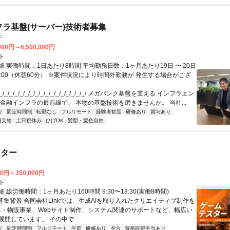
フラ基盤(サーバー)技術者募集
子
000円～6,500,000円
ト
 実働時間：1日あたり8時間 平均勤務日数：1ヶ月あたり19日 〜 20日
18:00（休憩60分） ※案件状況により時間外勤務が 発生する場合がござ
/_/_/_/_/_/_/_/_/_/_/_/_/_/_/_/_/ メガバンク基盤を支える インフラエン
 金融インフラの最前線で、 本物の基盤技術を磨きませんか。 当社...
り
固定時間制
転勤なし
フルリモート
経験者歓迎
研修あり
賞与あり
費支給
土日祝休み
ひげOK
髪型・髪色自由
スター
00円～350,000円
ト
 総労働時間：1ヶ月あたり160時間 9:30〜18:30(実働8時間)
●募集背景 合同会社Linkでは、生成AIを取り入れたクリエイティブ制作を
C・物販事業、Webサイト制作、システム関連のサポートなど、幅広い
開しています。 その中で...
り
固定時間制
フルリモート
午前
研修あり
夕方
資格取得手当あり