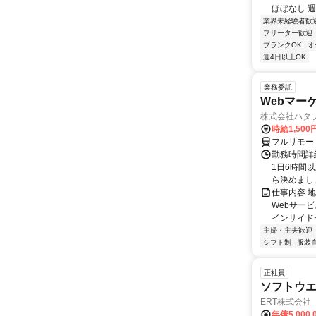
ほぼなし 週 1
業界未経験者歓
フリーター歓迎
ブランクOK
オ
週4日以上OK
業務委託
Webマー
株式会社ハタ
時給1,50
フルリモー
勤務時間詳
1日6時間
ら決めましょ
仕事内容 
Webサー
インサイド
主婦・主夫歓迎
シフト制
服装
正社員
ソフトウ
ERT株式会社
年俸5,000