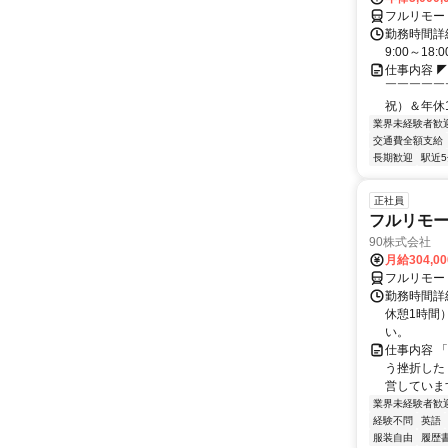
フルリモー
勤務時間詳細
9:00～1
仕事内容 
￣￣￣￣￣
祝）＆年休1
業界未経験者歓
交通費全額支給
長期歓迎
駅近
正社員
フルリモ
90株式会社
月給304,0
フルリモー
勤務時間詳
休憩1時間
い。
仕事内容 
う挫折したく
営しています
業界未経験者歓
経験不問
英語
服装自由
履歴