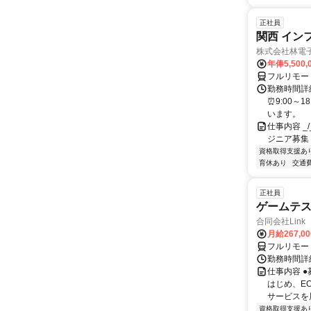
正社員
関西 イン
株式会社林電
年俸5,500,
フルリモー
勤務時間詳細
⏰9:00～
います。
仕事内容 _/_
ジニア募集
資格取得支援あ
育休あり
交通
正社員
ゲームテ
合同会社Link
月給267,0
フルリモー
勤務時間詳細
仕事内容 
はじめ、E
サービスを展
資格取得支援あ