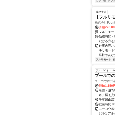
シフト制
ピアス
業務委託
【フルリモ
株式会社Fount
月給270,0
フルリモー
勤務時間・
だける方を
仕事内容:
ルリモート
経験やあな
フルリモート
アルバイト・パ
プールでの
ユーコウ株式
時給1,15
沿線・最寄
市／横芝光
千葉県山武
就業時間 8:
ユーコウ株
368-1 