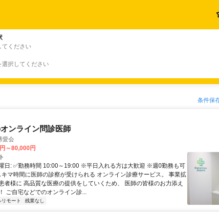
駅
してください
を選択してください
条件保
のオンライン問診医師
博愛会
0円～80,000円
ト
日: ✅勤務時間 10:00～19:00 ※平日入れる方は大歓迎 ※週0勤務も可
 スキマ時間に医師の診察が受けられる オンライン診療サービス。 事業拡
患者様に 高品質な医療の提供をしていくため、 医師の皆様のお力添え
 ご自宅などでのオンライン診...
ルリモート
残業なし