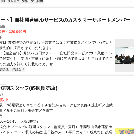
OK
服装自由
髪型・髪色自由
ート】自社開発Webサービスのカスタマーサポートメンバー
ain
00円～320,000円
ト
曜日: 業務時間の指定なし ※兼業ではなく本業務をメインで行っていた
優先的に採用させていただきます
 ＼ 【完全在宅】月額27万円スタート！自社開発サービスのCS業務／ フ
で残業なし！業績・貢献度に応じた随時昇給で収入UP！ これまでのご
たの魅力を詳しく記載のうえ、ぜ...
残業なし
昇給あり
ート
短期スタッフ(監視員 売店)
会社
0円以上
駅 JR松尾駅より車で15分｜★右記からもアクセス良好★芝山町／山武
町／九十九里町／東金市／八街市
市
30～16:45（休憩1時間）
式会社 プールでの短期スタッフ（監視員・売店） 千葉県山武市蓮沼ホ
アルバイト・パート 求人の特徴 土日祝のみ OK 平日のみ OK 残業なし 残業