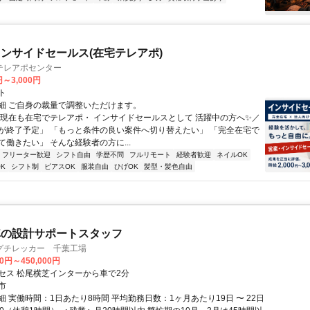
ンサイドセールス(在宅テレアポ)
テレアポセンター
円～3,000円
ト
細 ご自身の裁量で調整いただけます。
＼現在も在宅でテレアポ・ インサイドセールスとして 活躍中の方へ✨／
が終了予定」 「もっと条件の良い案件へ切り替えたい」 「完全在宅で
働きたい」 そんな経験者の方に...
フリーター歓迎
シフト自由
学歴不問
フルリモート
経験者歓迎
ネイルOK
K
シフト制
ピアスOK
服装自由
ひげOK
髪型・髪色自由
車の設計サポートスタッフ
グチレッカー 千葉工場
00円～450,000円
セス 松尾横芝インターから車で2分
市
 実働時間：1日あたり8時間 平均勤務日数：1ヶ月あたり19日 〜 22日