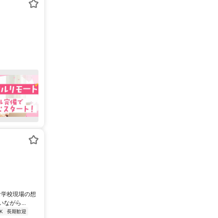
な学校現場の想
がら...
K
長期歓迎