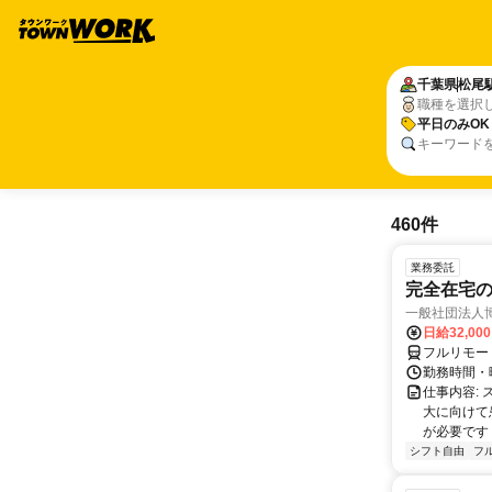
千葉県
松尾
職種を選択
平日のみOK
キーワード
460件
業務委託
完全在宅
一般社団法人
日給32,00
フルリモー
勤務時間・曜
仕事内容:
大に向けて
が必要です！
シフト自由
フ