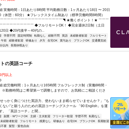
ト
 実働時間：1日あたり8時間 平均勤務日数：1ヶ月あたり18日 〜 20日
8:00（休憩：60分） ★フレックスタイム制あり（標準労働時間8時間）
◤￣￣￣￣￣￣￣￣￣￣￣￣￣￣￣￣￣￣◥ ★働くポイント！★ ￣￣￣
￣￣￣￣￣￣￣￣￣￣ ◆フルリモートOK！ ◆完全週休2日制（土日
20日 ◆20代後半～40代の...
迎
学歴不問
固定時間制
転勤なし
経験不問
英語
未経験者歓迎
フルリモート
午前
経験者歓迎
研修あり
夕方
在宅OK
賞与あり
ブランクOK
交通費支給
5分以内
長期休暇あり
ートの英語コーチ
00円以上
ト
細 総労働時間：1ヶ月あたり165時間 フルフレックス制（実働8時間・
） ※勤務時間はご希望第一で調整しますので、お気軽にご相談くださ
「せっかく身につけた英語力、使わないまま眠らせていませんか？」 “も
ない”と願う人のための英語コーチングスクール 「90 English」を運
。 「英語コーチ」と聞...
迎
副業・WワークOK
主婦・主夫歓迎
フリーター歓迎
学歴不問
転勤なし
未経験者歓迎
フルリモート
残業なし
研修あり
在宅OK
ブランクOK
長期歓迎
書不要
髪型・髪色自由