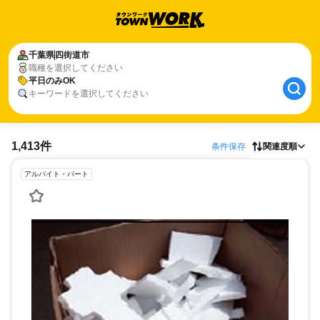
千葉県
四街道市
職種を選択してください
平日のみOK
キーワードを選択してください
1,413件
条件保存
関連度順
アルバイト・パート