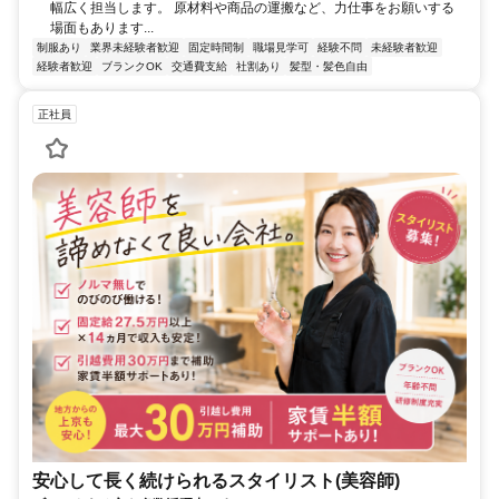
幅広く担当します。 原材料や商品の運搬など、力仕事をお願いする
場面もあります...
制服あり
業界未経験者歓迎
固定時間制
職場見学可
経験不問
未経験者歓迎
経験者歓迎
ブランクOK
交通費支給
社割あり
髪型・髪色自由
正社員
安心して長く続けられるスタイリスト(美容師)