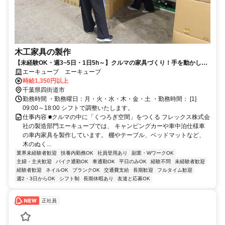
木工家具の製作
【未経験OK・週3~5日・1日5h～】クルマの家具づくり！手を動かして
「形にする楽しさ」を実感できる◎
エーキューブ エーキューブ
時給1,350円以上
千葉県四街道市
勤務時間 ・勤務曜日：月・火・水・木・金・土 ・勤務時間： [1]
09:00～18:00 シフトで調整いたします。
仕事内容 ■クルマの中に「くつろぎ空間」をつくる フレックス株式会
社の製造部門エーキューブでは、 キャンピングカーや車中泊仕様車
の車内家具を製作しています。 棚やテーブル、ベッドマットなど、
木のぬく...
業界未経験者歓迎
扶養内勤務OK
社員登用あり
副業・WワークOK
主婦・主夫歓迎
バイク通勤OK
車通勤OK
平日のみOK
経験不問
未経験者歓迎
経験者歓迎
ネイルOK
ブランクOK
交通費支給
長期歓迎
フルタイム歓迎
週2・3日からOK
シフト制
長期休暇あり
友達と応募OK
正社員