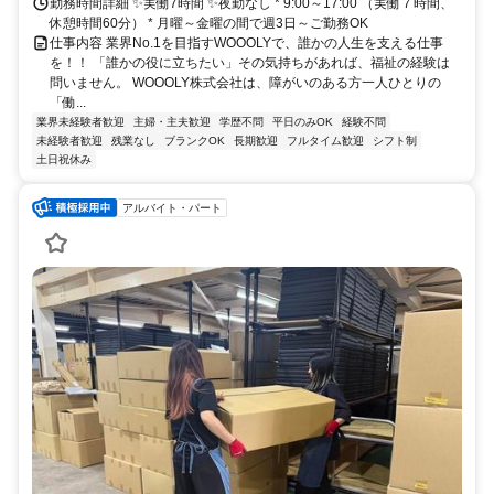
勤務時間詳細 ✨実働7時間 ✨夜勤なし * 9:00～17:00 （実働７時間、
休憩時間60分） * 月曜～金曜の間で週3日～ご勤務OK
仕事内容 業界No.1を目指すWOOOLYで、誰かの人生を支える仕事
を！！ 「誰かの役に立ちたい」その気持ちがあれば、福祉の経験は
問いません。 WOOOLY株式会社は、障がいのある方一人ひとりの
「働...
業界未経験者歓迎
主婦・主夫歓迎
学歴不問
平日のみOK
経験不問
未経験者歓迎
残業なし
ブランクOK
長期歓迎
フルタイム歓迎
シフト制
土日祝休み
アルバイト・パート