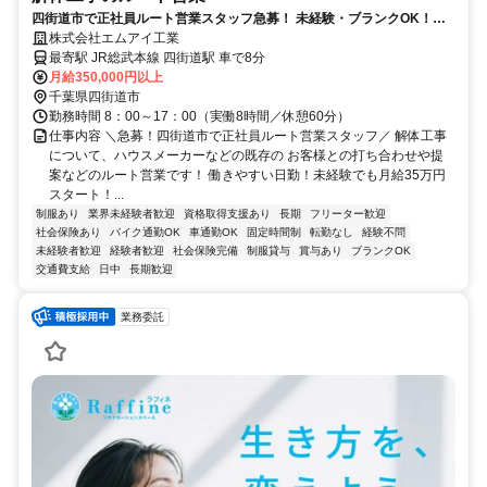
四街道市で正社員ルート営業スタッフ急募！ 未経験・ブランクOK！月
給35万円！年収900万円も可能！
株式会社エムアイ工業
最寄駅 JR総武本線 四街道駅 車で8分
月給350,000円以上
千葉県四街道市
勤務時間 8：00～17：00（実働8時間／休憩60分）
仕事内容 ＼急募！四街道市で正社員ルート営業スタッフ／ 解体工事
について、ハウスメーカーなどの既存の お客様との打ち合わせや提
案などのルート営業です！ 働きやすい日勤！未経験でも月給35万円
スタート！...
制服あり
業界未経験者歓迎
資格取得支援あり
長期
フリーター歓迎
社会保険あり
バイク通勤OK
車通勤OK
固定時間制
転勤なし
経験不問
未経験者歓迎
経験者歓迎
社会保険完備
制服貸与
賞与あり
ブランクOK
交通費支給
日中
長期歓迎
業務委託