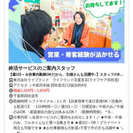
終活サービスのご案内スタッフ
【週3日～＆扶養内勤務OKだから、主婦さんも活躍中♪】スタッフの9割
が女性/子育てが落ち着いた方・社会復帰の方も大歓迎です◎/柔軟なシフ
株式会社ライフランド ライフランド京葉支店(ライフケア四街道)
ト体制・しっかりとしたサポート体制充実で働きやすさもバツグン/フル
アクセス ＪＲ総武本線 四街道北口2徒歩約4分
タイム希望も大歓迎/マイカーでの直行直帰OK/営業・テレアポ・販売経
時給1,200円～1,650円
験者は即戦力/正社員登用実績もあり◎
千葉県四街道市
勤務時間 シフトサイクル：1ヶ月 【自家用車で直行直帰OK！扶養内
も歓迎◎】 ・1日4時間～◎／週3日～◎ ・日曜定休♪ 午前のみ／午後
のみOK ・家庭都合の急なお休みもOK！ （勤務時間例） ＊9...
仕事内容 ＼会員サービスのご案内をお任せします！／ ★午前・午後
のみ、フルタイムなど選べる働き方★ ★週3日～OK！プライベート
両立も可能です★ ★お仕事復帰も大歓迎♪子育て中の方も活躍中★ ＼