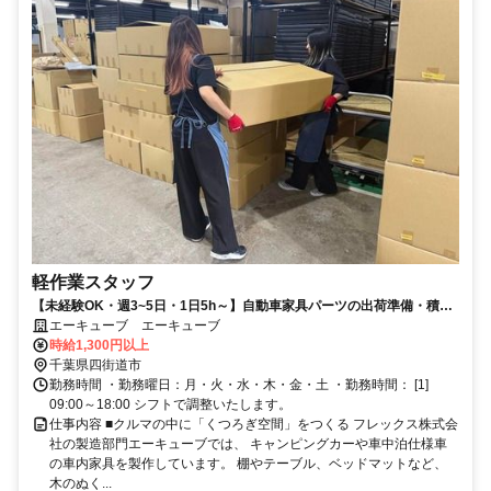
軽作業スタッフ
【未経験OK・週3~5日・1日5h～】自動車家具パーツの出荷準備・積み
込み等の軽作業／正社員登用も◎
エーキューブ エーキューブ
時給1,300円以上
千葉県四街道市
勤務時間 ・勤務曜日：月・火・水・木・金・土 ・勤務時間： [1]
09:00～18:00 シフトで調整いたします。
仕事内容 ■クルマの中に「くつろぎ空間」をつくる フレックス株式会
社の製造部門エーキューブでは、 キャンピングカーや車中泊仕様車
の車内家具を製作しています。 棚やテーブル、ベッドマットなど、
木のぬく...