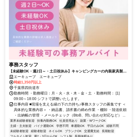
事務スタッフ
【未経験OK・週2日～・土日祝休み】キャンピングカーの内装家具製作
会社で事務のお仕事♪
エーキューブ エーキューブ
時給1,350円以上
千葉県四街道市
勤務時間 ・勤務曜日：月・火・水・木・金・土 ・勤務時間： [1]
09:00～18:00 シフトで調整いたします。
仕事内容 ■現場を支える縁の下の力持ち♪事務スタッフの募集です ＜
具体的な業務内容＞ ・納品書、請求書の締め作業 ・棚卸 ・陸送依頼
・出納帳の管理 ・メールチェック（BtoB、問い合わせ対応など） ...
業界未経験者歓迎
扶養内勤務OK
社員登用あり
副業・WワークOK
主婦・主夫歓迎
バイク通勤OK
学歴不問
車通勤OK
平日のみOK
経験不問
未経験者歓迎
経験者歓迎
ネイルOK
ブランクOK
交通費支給
長期歓迎
フルタイム歓迎
週2・3日からOK
シフト制
長期休暇あり