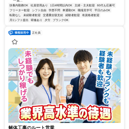
一覧...
扶養内勤務OK
社員登用あり
1日4時間以内OK
主婦・主夫歓迎
60代も応募可
フリーター歓迎
シフト自由
学歴不問
車通勤OK
職場見学可
平日のみOK
転勤なし
未経験者歓迎
交通費全額支給
経験者歓迎
有資格者歓迎
月1シフト提出
研修あり
夕方
ブランクOK
正社員
解体工事のルート営業