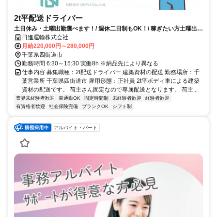
2t平配送ドライバー
土日休み・土曜出勤選べます！/ 週休二日制もOK！/ 稼ぎたい方土曜出勤
OK
日進運輸株式会社
月給220,000円～280,000円
千葉県四街道市
勤務時間 6:30～15:30 実働8h ※納品先により異なる
仕事内容 募集職種：2t配送ドライバー 建築資材の配送 勤務場所：千
葉営業所 千葉県四街道市 雇用形態：正社員 2t平ボディ車による建築
資材の配送です。 荷主さん固定なので専属配送となります。 荷主...
業界未経験者歓迎
車通勤OK
固定時間制
未経験者歓迎
経験者歓迎
有資格者歓迎
社会保険完備
ブランクOK
シフト制
アルバイト・パート