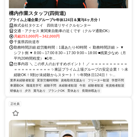
構内作業スタッフ(四街道)
プライム上場企業グループ✨年休124日＆賞与4ヶ月分！
株式会社タケエイ 四街道リサイクルセンター
交通・アクセス 東関東自動車の近くです（クルマ通勤OK）
月給253,000円～342,000円
千葉県四街道市
勤務時間詳細 総労働時間：1週あたり40時間 ＜ 勤務時間詳細 ＞ ▼
シフト例 ▼ 8:00～17:00 8:30～17:30 9:00～18:00 ■残業少なめ（月
平均20時間程度） ■1年...
仕事内容 ＼ この求人のおすすめポイント！ ／ ＝＝＝＝＝＝＝＝＝＝
＝＝＝＝＝＝＝＝＝＝ ✨東証プライム上場グループの安定企業！ ✨未
経験OK！9割が未経験からスタート！ ✨年間休日124日！ ✨...
業界未経験者歓迎
変形労働時間制
資格取得支援あり
フリーター歓迎
学歴不問
車通勤OK
職場見学可
経験不問
未経験者歓迎
午前
経験者歓迎
有資格者歓迎
研修あり
夕方
賞与あり
ブランクOK
育休あり
長期休暇あり
正社員