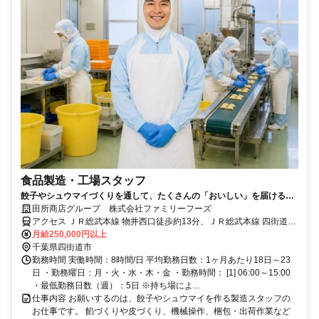
食品製造・工場スタッフ
餃子やシュウマイづくりを通して、たくさんの「おいしい」を届ける食
品工場です。原材料や商品の運搬など、適度に体を動かす作業もあるた
田所商店グループ 株式会社ファミリーフーズ
め、じっとしているより、体を使って働きたい方に向いています。仕事
アクセス ＪＲ総武本線 物井西口徒歩約13分、ＪＲ総武本線 四街道北
は先輩が一つずつ丁寧に教えるので、未経験の方も安心。現場で少しず
口1徒歩約51分 物井駅車3分 ※車通勤可
月給250,000円以上
つ経験を積み、将来は工場を支えるリーダーとして活躍することもでき
千葉県四街道市
ます。
勤務時間 実働時間：8時間/日 平均勤務日数：1ヶ月あたり18日～23
日 ・勤務曜日：月・火・水・木・金 ・勤務時間： [1] 06:00～15:00
・最低勤務日数（週）：5日 ※持ち場によ...
仕事内容 お願いするのは、餃子やシュウマイを作る製造スタッフの
お仕事です。 餡づくりや皮づくり、機械操作、梱包・出荷作業など