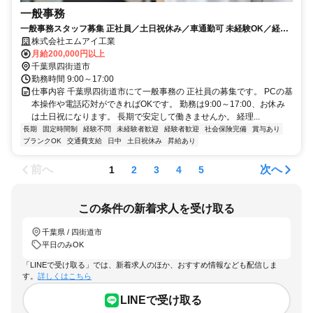
一般事務
一般事務スタッフ募集 正社員／土日祝休み／車通勤可 未経験OK／経験
者優遇
株式会社エムアイ工業
月給200,000円以上
千葉県四街道市
勤務時間 9:00～17:00
仕事内容 千葉県四街道市にて一般事務の 正社員の募集です。 PCの基
本操作や電話応対ができればOKです。 勤務は9:00～17:00、お休み
は土日祝になります。 長期で安定して働きませんか。 経理...
長期
固定時間制
経験不問
未経験者歓迎
経験者歓迎
社会保険完備
賞与あり
ブランクOK
交通費支給
日中
土日祝休み
昇給あり
前へ
次へ
1
2
3
4
5
この条件の新着求人を受け取る
千葉県 / 四街道市
平日のみOK
「LINEで受け取る」では、新着求人のほか、おすすめ情報なども配信しま
す。
詳しくはこちら
LINEで受け取る