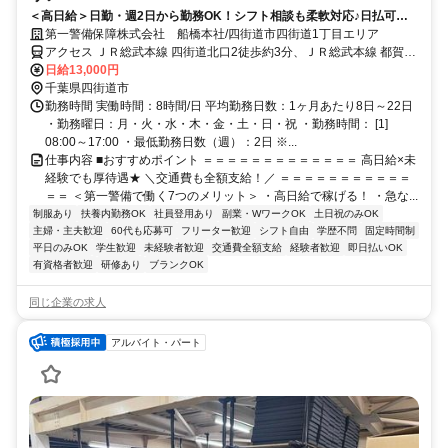
＜高日給＞日勤・週2日から勤務OK！シフト相談も柔軟対応♪日払可◎
未経験歓迎★
第一警備保障株式会社 船橋本社/四街道市四街道1丁目エリア
アクセス ＪＲ総武本線 四街道北口2徒歩約3分、ＪＲ総武本線 都賀西
口徒歩約43分、ＪＲ総武本線 都賀西口徒歩約43分 直行直帰OK＊交
日給13,000円
通費全額支給＊
千葉県四街道市
勤務時間 実働時間：8時間/日 平均勤務日数：1ヶ月あたり8日～22日
・勤務曜日：月・火・水・木・金・土・日・祝 ・勤務時間： [1]
08:00～17:00 ・最低勤務日数（週）：2日 ※...
仕事内容 ■おすすめポイント ＝＝＝＝＝＝＝＝＝＝＝＝＝ 高日給×未
経験でも厚待遇★ ＼交通費も全額支給！／ ＝＝＝＝＝＝＝＝＝＝＝
＝＝ ＜第一警備で働く7つのメリット＞ ・高日給で稼げる！ ・急な...
制服あり
扶養内勤務OK
社員登用あり
副業・WワークOK
土日祝のみOK
主婦・主夫歓迎
60代も応募可
フリーター歓迎
シフト自由
学歴不問
固定時間制
平日のみOK
学生歓迎
未経験者歓迎
交通費全額支給
経験者歓迎
即日払いOK
有資格者歓迎
研修あり
ブランクOK
同じ企業の求人
アルバイト・パート