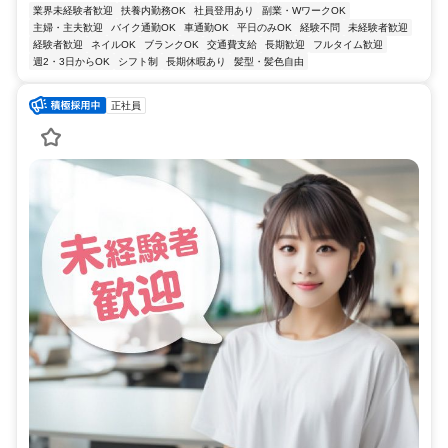
業界未経験者歓迎
扶養内勤務OK
社員登用あり
副業・WワークOK
主婦・主夫歓迎
バイク通勤OK
車通勤OK
平日のみOK
経験不問
未経験者歓迎
経験者歓迎
ネイルOK
ブランクOK
交通費支給
長期歓迎
フルタイム歓迎
週2・3日からOK
シフト制
長期休暇あり
髪型・髪色自由
正社員