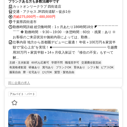
ブランクある方も多数活躍中です
カットオンリークラブ 四街道店
交通・アクセス JR四街道駅～徒歩1分
月給275,000円～480,000円
千葉県四街道市
勤務時間詳細 総労働時間：1ヶ月あたり186時間18分 ◤￣￣￣￣￣￣
￣￣ ❖ 勤務時間 ・9:30～19:00 ・休憩時間：60分 ・残業：あり ※
お客様のご来店状況や施術内容によっては、勤務...
仕事内容 地方から首都圏デビューに最適！ 年収＋100万円＆家賃半
額で“安心上京”を実現！ ■━━━━━━━━━━━━━━━━ 引越費
用30万円＋家賃半額＋14ヶ月収入保証で 『移住の不安』もすべて
解...
主婦・主夫歓迎
60代も応募可
学歴不問
職場見学可
交通費全額支給
有資格者歓迎
研修あり
賞与あり
ブランクOK
育休あり
シフト制
ピアスOK
服装自由
寮・社宅あり
ひげOK
髪型・髪色自由
同じ企業の求人
アルバイト・パート