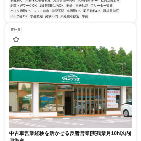
制服あり
業界未経験者歓迎
変形労働時間制
扶養内勤務OK
社員登用あり
副業・WワークOK
1日4時間以内OK
主婦・主夫歓迎
フリーター歓迎
バイク通勤OK
シフト自由
学歴不問
車通勤OK
即日勤務OK
職場見学可
平日のみOK
学生歓迎
経験不問
未経験者歓迎
午前
正社員
中古車営業経験を活かせる反響営業|実残業月10h以内|
四街道