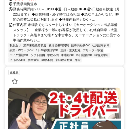
千葉県四街道市
勤務時間詳細 9:00～18:00 ◆週3日～勤務OK ◆週5日勤務も歓迎（月
22日まで） ◆始業時間・終了時間は応相談 ◆急な早上がりなど、時
間の調整は柔軟に対応します ◆扶養内勤務もOK ＜...
仕事内容 未経験でもスタートしやすい【カーオークション出品準備
スタッフ】！ 企業様や一般のお客様が使用していた軽自動車～大型
トラック・高級車まで様々な中古車を、カーオークションに出品する
準備作業を行い...
制服あり
業界未経験者歓迎
変形労働時間制
扶養内勤務OK
社員登用あり
副業・WワークOK
1日4時間以内OK
主婦・主夫歓迎
フリーター歓迎
バイク通勤OK
シフト自由
学歴不問
車通勤OK
即日勤務OK
職場見学可
平日のみOK
学生歓迎
経験不問
未経験者歓迎
午前
正社員