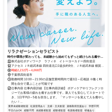
リラクゼーションセラピスト
時代や環境が変わっても、未経験から始めてもずっと続けられる癒やし
の仕事。手に職を身につけて、生き方を変えよう。
株式会社ボディワーク ラフィネ イトーヨーカドー四街道店
アクセス ＪＲ総武本線 四街道北口1徒歩約9分、ＪＲ総武本線 都賀西
口徒歩約51分、千葉都市モノレール２号線 都賀出入口1徒歩約52分
時給2,232円～4,068円
最寄駅：四街道駅
千葉県四街道市
勤務時間 10:00～21:00の店舗営業時間内で週3日～応相談 ※働く時
間を自分で選ぶことが可能です
仕事内容 仕事内容詳細 【仕事内容詳細】 ボディケアやリフレクソロ
ジーでお客様の疲れを癒すお仕事です。新人でも安心してスタートで
き、1日平均3～5名を担当します。 「マッサージを覚えて人を癒やし
たい！...
業界未経験者歓迎
社員登用あり
主婦・主夫歓迎
資格取得支援あり
学歴不問
平日のみOK
経験不問
未経験者歓迎
経験者歓迎
有資格者歓迎
研修あり