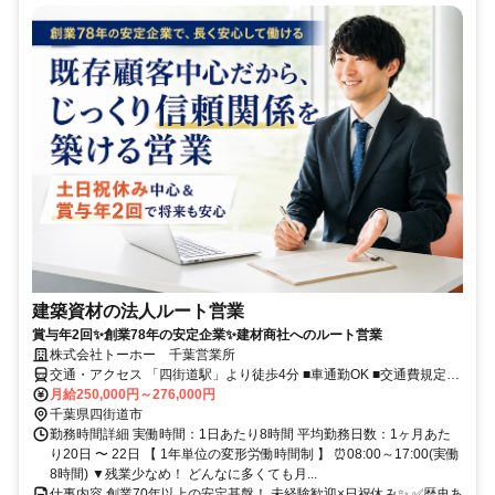
建築資材の法人ルート営業
賞与年2回✨創業78年の安定企業✨建材商社へのルート営業
株式会社トーホー 千葉営業所
交通・アクセス 「四街道駅」より徒歩4分 ■車通勤OK ■交通費規定支
給
月給250,000円～276,000円
千葉県四街道市
勤務時間詳細 実働時間：1日あたり8時間 平均勤務日数：1ヶ月あた
り20日 〜 22日 【 1年単位の変形労働時間制 】 ⏰08:00～17:00(実働
8時間) ▼残業少なめ！ どんなに多くても月...
仕事内容 創業70年以上の安定基盤！ 未経験歓迎×日祝休み✨ ✅歴史あ