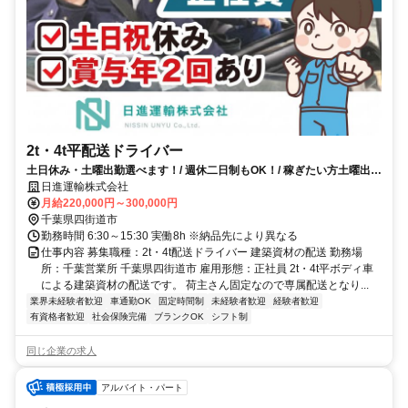
2t・4t平配送ドライバー
土日休み・土曜出勤選べます！/ 週休二日制もOK！/ 稼ぎたい方土曜出勤
OK
日進運輸株式会社
月給220,000円～300,000円
千葉県四街道市
勤務時間 6:30～15:30 実働8h ※納品先により異なる
仕事内容 募集職種：2t・4t配送ドライバー 建築資材の配送 勤務場
所：千葉営業所 千葉県四街道市 雇用形態：正社員 2t・4t平ボディ車
による建築資材の配送です。 荷主さん固定なので専属配送となり...
業界未経験者歓迎
車通勤OK
固定時間制
未経験者歓迎
経験者歓迎
有資格者歓迎
社会保険完備
ブランクOK
シフト制
同じ企業の求人
アルバイト・パート