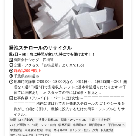
発泡スチロールのリサイクル
週2日～ok！急に時間が空いた時にでも働けます！！
有限会社シオダ 四街道
交通・アクセス 「四街道駅」より車で15分
時給1,200円以上
千葉県四街道市
勤務時間詳細 ⏰09:00～18:00内なら ⇒週1日～、1日2時間～OK！ 無
理なく週3日/週5日で安定収入 シフトは基本希望通りになります ≪子
育てに理解あり！≫ スタッフの中には家事・育児と...
仕事内容 ⭐アルバイト・パートほぼ女性♪⭐ ￣￣￣￣￣￣￣￣￣￣￣
￣￣￣￣￣￣ 構内に運ばれてきた発泡スチロールの ゴミやシールを
剥がして細かく割り、 機械に投入するだけの簡単・シンプルな リサ
イクル...
短期（3ヵ月以内）
扶養内勤務OK
副業・WワークOK
主婦・主夫歓迎
バイク通勤OK
短期
シフト自由
学歴不問
車通勤OK
即日勤務OK
平日のみOK
学生歓迎
未経験者歓迎
午前
ネイルOK
月1シフト提出
夕方
長期歓迎
週2・3日からOK
ピアスOK