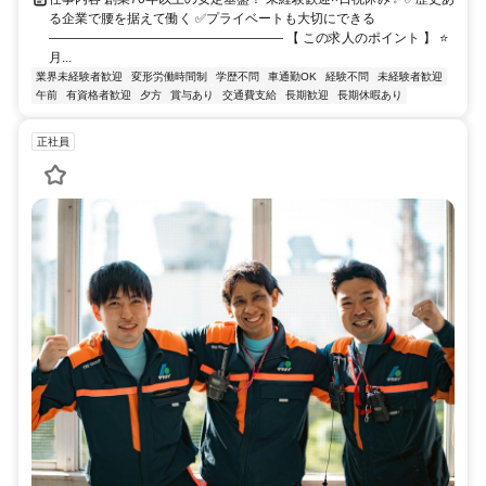
る企業で腰を据えて働く ✅プライベートも大切にできる
―――――――――――――――――― 【 この求人のポイント 】 ⭐
月...
業界未経験者歓迎
変形労働時間制
学歴不問
車通勤OK
経験不問
未経験者歓迎
午前
有資格者歓迎
夕方
賞与あり
交通費支給
長期歓迎
長期休暇あり
正社員