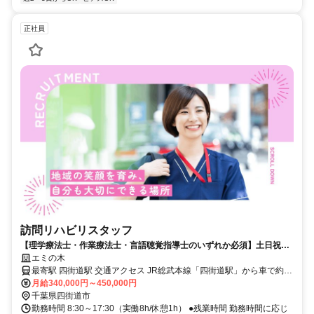
正社員
訪問リハビリスタッフ
【理学療法士・作業療法士・言語聴覚指導士のいずれか必須】土日祝休
み＆直行直帰OK
エミの木
最寄駅 四街道駅 交通アクセス JR総武本線「四街道駅」から車で約7
分
月給340,000円～450,000円
千葉県四街道市
勤務時間 8:30～17:30（実働8h/休憩1h） ●残業時間 勤務時間に応じ