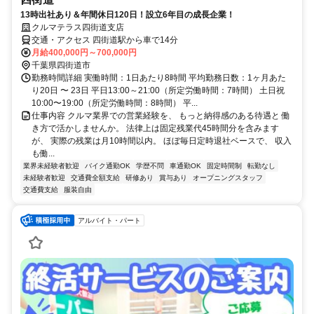
13時出社あり＆年間休日120日！設立6年目の成長企業！
クルマテラス四街道支店
交通・アクセス 四街道駅から車で14分
月給400,000円～700,000円
千葉県四街道市
勤務時間詳細 実働時間：1日あたり8時間 平均勤務日数：1ヶ月あた
り20日 〜 23日 平日13:00～21:00（所定労働時間：7時間） 土日祝
10:00〜19:00（所定労働時間：8時間） 平...
仕事内容 クルマ業界での営業経験を、 もっと納得感のある待遇と 働
き方で活かしませんか。 法律上は固定残業代45時間分を含みます
が、 実際の残業は月10時間以内。 ほぼ毎日定時退社ベースで、 収入
も働...
業界未経験者歓迎
バイク通勤OK
学歴不問
車通勤OK
固定時間制
転勤なし
未経験者歓迎
交通費全額支給
研修あり
賞与あり
オープニングスタッフ
交通費支給
服装自由
アルバイト・パート