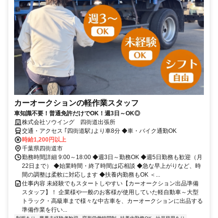
カーオークションの軽作業スタッフ
車知識不要！普通免許だけでOK！週3日～OK◎
株式会社ソウイング 四街道出張所
交通・アクセス ｢四街道駅｣より車8分 ◆車・バイク通勤OK
時給1,200円以上
千葉県四街道市
勤務時間詳細 9:00～18:00 ◆週3日～勤務OK ◆週5日勤務も歓迎（月
22日まで） ◆始業時間・終了時間は応相談 ◆急な早上がりなど、時
間の調整は柔軟に対応します ◆扶養内勤務もOK ＜...
仕事内容 未経験でもスタートしやすい【カーオークション出品準備
スタッフ】！ 企業様や一般のお客様が使用していた軽自動車～大型
トラック・高級車まで様々な中古車を、カーオークションに出品する
準備作業を行い...