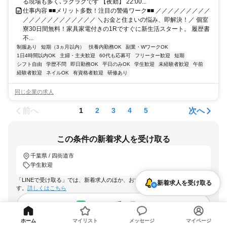
る現場も多く､ラクラクです 【夜勤】 22:00...
仕事内容 ■■メリット多数！注目の警備ワーク■■ ／／／／／／／／／
／／／／／／／／／／／／ ＼お金と住まいの悩み、即解決！／ 個室
寮30日間無料！家具家電付きの1Rですぐに新生活スタート。 履歴書
不...
制服あり
短期（3ヵ月以内）
扶養内勤務OK
副業・WワークOK
1日4時間以内OK
主婦・主夫歓迎
60代も応募可
フリーター歓迎
短期
シフト自由
学歴不問
即日勤務OK
平日のみOK
学生歓迎
未経験者歓迎
午前
経験者歓迎
ネイルOK
有資格者歓迎
研修あり
同じ企業の求人
前へ
次へ
1
2
3
4
5
この条件の新着求人を受け取る
千葉県 / 四街道市
学生歓迎
「LINEで受け取る」では、新着求人のほか、おすすめ情報なども配信しま
新着求人を受け取る
す。
詳しくはこちら
LINEで受け取る
ホーム
マイリスト
メッセージ
マイページ