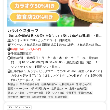
カラオケスタッフ
《嬉しい社割が多数あり◎》自分らしく！楽しく稼げる♪週1日～・日払
いOK！
カラオケBIGECHO(ビッグエコー) 四街道店
アクセス ＪＲ総武本線 四街道北口1徒歩約16分、ＪＲ総武本線 物井
西口徒歩約54分、ＪＲ総武本線 都賀西口徒歩約56分
時給1,140円～1,425円
千葉県四街道市
勤務時間 ・勤務曜日：月・火・水・木・金・土・日・祝 ・勤務時
間： [1] 10:00～01:00 [2] 10:00～05:00 ・最低勤務日数（週）：1日
シフトサイクル：1週間 シフト提出...
仕事内容 ＼ カラオケビッグエコーでのNEWSTAFF募集♪ ／ (/´∀｀)/｛
カラオケ好き!!! (/´∀｀)/｛ 楽しいバイトがしたい!!! (/´∀｀)/｛ 友達や面
白い人に出会いたい!!!...
制服あり
業界未経験者歓迎
扶養内勤務OK
社員登用あり
週1日からOK
副業・WワークOK
1日4時間以内OK
土日祝のみOK
主婦・主夫歓迎
週1シフト提出
フリーター歓迎
早朝
シフト自由
学歴不問
平日のみOK
学生歓迎
経験不問
未経験者歓迎
午前
経験者歓迎
アルバイト・パート