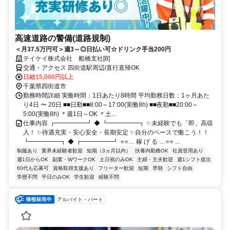
高速道路の警備(道路規制)
＜月37.5万円可＞週3～◎日払い可☆ドリンク手当200円
テイケイ株式会社 船橋支社[8]
交通・アクセス 四街道駅周辺/直行直帰OK
日給15,000円以上
千葉県四街道市
勤務時間詳細 実働時間：1日あたり8時間 平均勤務日数：1ヶ月あた
り4日 〜 20日 ■■日勤■■8:00～17:00(実働8h) ■■夜勤■■20:00～
5:00(実働8h) ＊週1日～OK ＊土...
仕事内容 ┏━━━━━┛ ◆ ┗━━━━━┓ ✨未経験でも「即」高収
入！ ✨待遇充実・安心安全・長期安定 ✨自分のペースで働こう！！
┗━━━━━┓ ◆ ┏━━━━━┛ ⭐⭐… 稼 げ る …⭐⭐ ...
制服あり
業界未経験者歓迎
短期（3ヵ月以内）
扶養内勤務OK
社員登用あり
週1日からOK
副業・WワークOK
土日祝のみOK
主婦・主夫歓迎
週1シフト提出
60代も応募可
資格取得支援あり
フリーター歓迎
短期
早朝
シフト自由
学歴不問
平日のみOK
学生歓迎
経験不問
アルバイト・パート