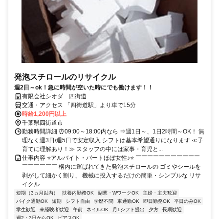
発泡スチロールのリサイクル
週2日～ok！急に時間が空いた時にでも働けます！！
有限会社シオダ 四街道
交通・アクセス 「四街道駅」より車で15分
時給1,200円以上
千葉県四街道市
勤務時間詳細 ⏰09:00～18:00内なら ⇒週1日～、1日2時間～OK！ 無
理なく週3日/週5日で安定収入 シフトは基本希望通りになります ≪子
育てに理解あり！≫ スタッフの中には家事・育児と...
仕事内容 ⭐アルバイト・パートほぼ女性♪⭐ ￣￣￣￣￣￣￣￣￣￣￣
￣￣￣￣￣￣ 構内に運ばれてきた発泡スチロールの ゴミやシールを
剥がして細かく割り、 機械に投入するだけの簡単・シンプルな リサ
イクル...
短期（3ヵ月以内）
扶養内勤務OK
副業・WワークOK
主婦・主夫歓迎
バイク通勤OK
短期
シフト自由
学歴不問
車通勤OK
即日勤務OK
平日のみOK
学生歓迎
未経験者歓迎
午前
ネイルOK
月1シフト提出
夕方
長期歓迎
週2・3日からOK
ピアスOK