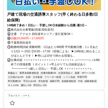
戸建て現場の交通誘導スタッフ(早く終わる日多数/日
給保障)
14時終了多め！日払い・手渡しOK◎未経験から活躍♪週3日～
株式会社台東警備(現場:四街道市)
交通・アクセス 四街道市エリア／直行直帰OK！
日給10,000円～17,000円
千葉県四街道市
勤務時間詳細 実働時間：1日あたり8時間 平均勤務日数：1ヶ月あた
り12日 〜 20日 ⏰8:00～17:00（現場による） ▶14時頃に終わること
がほとんどです！ ▶時には10分で終わる現場も...
仕事内容 〃=〃=〃=〃=〃=〃=〃=〃=〃=〃=〃= ┏━━━━┓⭐14時
終了の現場多数 ┃ポイント┃⭐早上がりでも日給保証あり
┗━━━━┛⭐嬉しい日払い・手渡しOK 〃=〃=〃=〃=〃=〃=...
制服あり
業界未経験者歓迎
扶養内勤務OK
社員登用あり
副業・WワークOK
土日祝のみOK
主婦・主夫歓迎
フリーター歓迎
シフト自由
学歴不問
即日勤務OK
平日のみOK
学生歓迎
経験不問
未経験者歓迎
午前
経験者歓迎
ネイルOK
週払いOK
即日払いOK
アルバイト・パート