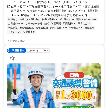
・平日のみOK・土日祝のみOK ・WワークOK・フルタイム...
仕事内容 ▽▼▽履歴書不要！スピード採用可能▽▼▽ ＞面接は履歴
書不要＆ラフな服装でOK＜ ★☆★即日勤務OK！スピード採用可能
★☆★ ◆電話：047-712-7792/採用担当宛 まで 応募から採...
制服あり
短期（3ヵ月以内）
扶養内勤務OK
週1日からOK
副業・WワークOK
土日祝のみOK
フリーター歓迎
短期
学歴不問
即日勤務OK
平日のみOK
学生歓迎
未経験者歓迎
経験者歓迎
夜間
週払いOK
即日払いOK
研修あり
ブランクOK
交通費支給
同じ企業の求人
アルバイト・パート