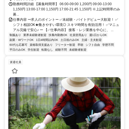
勤務時間詳細 【募集時間帯】 06:00-09:00 1,200円 09:00-13:00
1,150円 13:00-17:00 1,150円 17:00-21:45 1,150円 ※上記時間帯のみ
募...
仕事内容 ー求人のポイントー ✅未経験・バイトデビュー大歓迎！ ✅
シフト相談OK★働きやすい環境◎ スキマ時間を有効活用！ ✅マニュ
アル完備で安心♪ ー 【✅仕事内容】 接客・レジ業務を中心に、 ...
制服あり
業界未経験者歓迎
扶養内勤務OK
社員登用あり
週1日からOK
副業・WワークOK
1日4時間以内OK
土日祝のみOK
主婦・主夫歓迎
60代も応募可
資格取得支援あり
フリーター歓迎
早朝
シフト自由
学歴不問
平日のみOK
学生歓迎
転勤なし
経験不問
未経験者歓迎
派遣社員