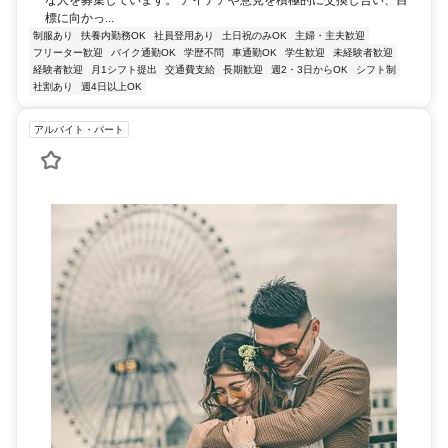
な人を募集しています。 アイデアや意見を積極的に交換し合い、目
標に向かっ...
制服あり
扶養内勤務OK
社員登用あり
土日祝のみOK
主婦・主夫歓迎
フリーター歓迎
バイク通勤OK
学歴不問
車通勤OK
学生歓迎
未経験者歓迎
経験者歓迎
月1シフト提出
交通費支給
長期歓迎
週2・3日からOK
シフト制
社割あり
週4日以上OK
アルバイト・パート