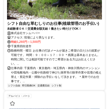
シフト自由な草むしりのお仕事(植栽管理のお手伝い)
未経験者ＯＫ！交通費全額支給！働きたい時だけでOK！
株式会社サンムーバー
アクセス: 現場により異なります。
時給1,260円～1,500円
千葉県四街道市
勤務時間・曜日: お仕事の打診メールが届きご希望の日だけの就業が
可能です。 時間：９：００～１７：００ ＊残業は基本ありません。
時間に関しては相談可能ですのでご希望がある方はお伝えくださ
い。...
仕事内容: 千葉県内・東京都内・埼玉県内・神奈川県内のマンション
や団地敷地内・公園や街路樹で伸びた雑草等の除草作業や花壇の植え
替え・剪定作業・掃除のお手伝いをして頂きます。 ＊屋外でのお仕
事です。...
シフト自由
即日勤務OK
交通費支給
シフト制
アルバイト・パート