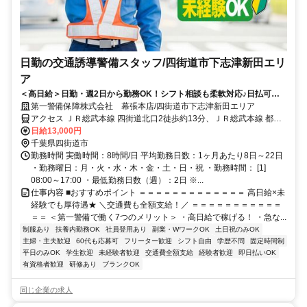
日勤の交通誘導警備スタッフ/四街道市下志津新田エリ
ア
＜高日給＞日勤・週2日から勤務OK！シフト相談も柔軟対応♪日払可◎
未経験歓迎★
第一警備保障株式会社 幕張本店/四街道市下志津新田エリア
アクセス ＪＲ総武本線 四街道北口2徒歩約13分、ＪＲ総武本線 都賀
西口徒歩約43分、ＪＲ総武本線 都賀西口徒歩約43分 直行直帰OK＊
日給13,000円
交通費全額支給＊
千葉県四街道市
勤務時間 実働時間：8時間/日 平均勤務日数：1ヶ月あたり8日～22日
・勤務曜日：月・火・水・木・金・土・日・祝 ・勤務時間： [1]
08:00～17:00 ・最低勤務日数（週）：2日 ※...
仕事内容 ■おすすめポイント ＝＝＝＝＝＝＝＝＝＝＝＝＝ 高日給×未
経験でも厚待遇★ ＼交通費も全額支給！／ ＝＝＝＝＝＝＝＝＝＝＝
＝＝ ＜第一警備で働く7つのメリット＞ ・高日給で稼げる！ ・急な...
制服あり
扶養内勤務OK
社員登用あり
副業・WワークOK
土日祝のみOK
主婦・主夫歓迎
60代も応募可
フリーター歓迎
シフト自由
学歴不問
固定時間制
平日のみOK
学生歓迎
未経験者歓迎
交通費全額支給
経験者歓迎
即日払いOK
有資格者歓迎
研修あり
ブランクOK
同じ企業の求人