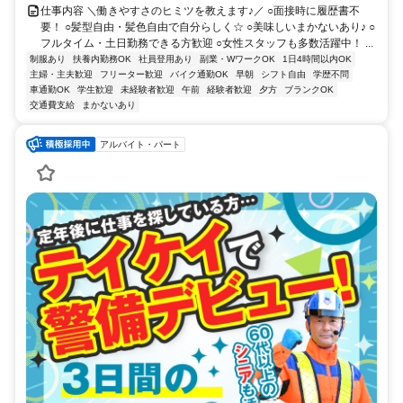
仕事内容 ＼働きやすさのヒミツを教えます♪／ ○面接時に履歴書不
要！ ○髪型自由・髪色自由で自分らしく☆ ○美味しいまかないあり♪ ○
フルタイム・土日勤務できる方歓迎 ○女性スタッフも多数活躍中！ ...
制服あり
扶養内勤務OK
社員登用あり
副業・WワークOK
1日4時間以内OK
主婦・主夫歓迎
フリーター歓迎
バイク通勤OK
早朝
シフト自由
学歴不問
車通勤OK
学生歓迎
未経験者歓迎
午前
経験者歓迎
夕方
ブランクOK
交通費支給
まかないあり
アルバイト・パート