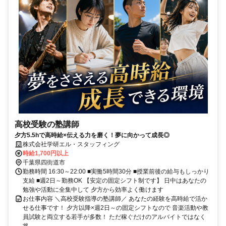
高校受験の塾講師
夕方5.5hで高時給×伝える力を磨く！夢に向かって成長◎
株式会社学研エル・スタッフィング
時給1,700円以上
千葉県四街道市
勤務時間 16:30～22:00 ■実働5時間30分 ■授業前後の給与もしっかり
支給 ■週2日～勤務OK 【安定の固定シフト制です】 日中はあなたの
勉強や活動に全集中して 夕方から効率よく働けます
お仕事内容 ＼高校受験指導の塾講師／ あなたの経験を高時給で活か
せる仕事です！ 夕方以降×週2日～の固定シフトなので 音楽活動や教
員試験と両立する若手が多数！ ただ稼ぐだけのアルバイトではなく