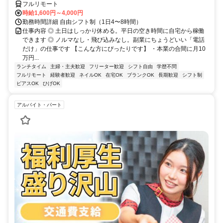
フルリモート
時給1,600円～4,000円
勤務時間詳細 自由シフト制（1日4〜8時間）
仕事内容 ◎ 土日はしっかり休める。平日の空き時間に自宅から稼働
できます ◎ ノルマなし・飛び込みなし。副業にちょうどいい「電話
だけ」の仕事です 【こんな方にぴったりです】 ・本業の合間に月10
万円...
ランチタイム
主婦・主夫歓迎
フリーター歓迎
シフト自由
学歴不問
フルリモート
経験者歓迎
ネイルOK
在宅OK
ブランクOK
長期歓迎
シフト制
ピアスOK
ひげOK
アルバイト・パート