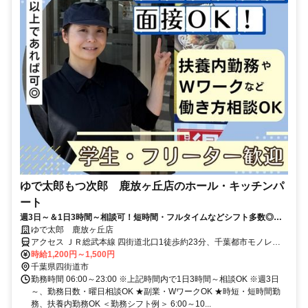
ゆで太郎もつ次郎 鹿放ヶ丘店のホール・キッチンパ
ート
週3日～＆1日3時間～相談可！短時間・フルタイムなどシフト多数◎髪
型自由・履歴書不要
ゆで太郎 鹿放ヶ丘店
アクセス ＪＲ総武本線 四街道北口1徒歩約23分、千葉都市モノレー
ル２号線 みつわ台出入口1徒歩約52分、ＪＲ総武本線 都賀西口徒歩
時給1,200円～1,500円
約52分
千葉県四街道市
勤務時間 06:00～23:00 ※上記時間内で1日3時間～相談OK ※週3日
～、勤務日数・曜日相談OK ★副業・WワークOK ★時短・短時間勤
務、扶養内勤務OK ＜勤務シフト例＞ 6:00～10...