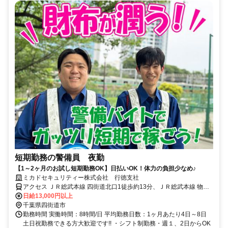
短期勤務の警備員 夜勤
【1～2ヶ月のお試し短期勤務OK】日払いOK！体力の負担少なめ♪
ミカドセキュリティー株式会社 行徳支社
アクセス ＪＲ総武本線 四街道北口1徒歩約13分、ＪＲ総武本線 物井
東口徒歩約50分、ＪＲ総武本線 都賀西口徒歩約55分
日給13,000円以上
千葉県四街道市
勤務時間 実働時間：8時間/日 平均勤務日数：1ヶ月あたり4日～8日
土日祝勤務できる方大歓迎です!! ・シフト制勤務・週１、2日からOK