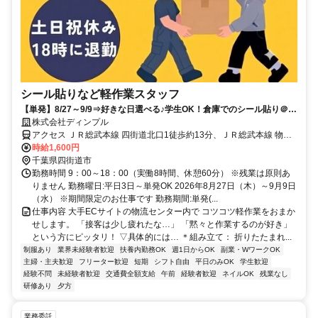
シール貼りなど軽作業スタッフ
【単発】8/27～9/9⇒好きな日選べる♪学生OK！倉庫でのシール貼り＠四
街道
株式会社ディンプル
アクセス ＪＲ総武本線 四街道北口1徒歩約13分、ＪＲ総武本線 物井
東口徒歩約50分、ＪＲ総武本線 都賀西口徒歩約55分 JR総武本線・成
時給1,600円
田線「四街道駅」よりバスで約11分
千葉県四街道市
勤務時間 9：00～18：00（実働8時間、休憩60分） ※残業は原則あ
りません 勤務曜日:平日3日～単発OK 2026年8月27日（木）～9月9日
（水） ※期間限定のお仕事です 勤務期間:単発(...
仕事内容 大手ECサイトの物流センター内で コツコツ軽作業をおまか
せします。 「接客は少し疲れたな…」 「黙々と作業するのが好き」
という方にピッタリ！ ▽具体的には… ＊組み立て： 折りたたまれ...
制服あり
業界未経験者歓迎
扶養内勤務OK
週1日からOK
副業・WワークOK
主婦・主夫歓迎
フリーター歓迎
短期
シフト自由
平日のみOK
学生歓迎
経験不問
未経験者歓迎
交通費全額支給
午前
経験者歓迎
ネイルOK
残業なし
研修あり
夕方
業務委託