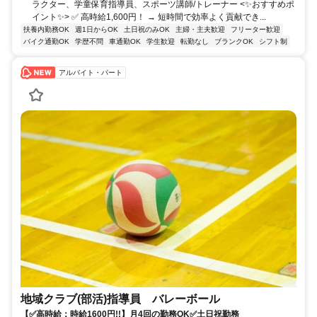
ラクター、学童保育指導員、スポーツ講師/トレーナー <✨おすすめポ
イント✨> ✅ 高時給1,600円！ → 短時間で効率よく貢献でき...
扶養内勤務OK
週1日からOK
土日祝のみOK
主婦・主夫歓迎
フリーター歓迎
バイク通勤OK
学歴不問
車通勤OK
学生歓迎
転勤なし
ブランクOK
シフト制
アルバイト・パート
地域クラブ(部活)指導員 バレーボール
【✅高時給：時給1600円!!】月4回の勤務OK✅土日祝勤務