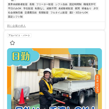
将...
業界未経験者歓迎
長期
フリーター歓迎
シフト自由
固定時間制
職場見学可
平日のみOK
学生歓迎
転勤なし
経験不問
未経験者歓迎
夜間
研修あり
夕方
社会保険完備
交通費支給
長期歓迎
フルタイム歓迎
週2・3日からOK
固定シフト制
同じ企業の求人
アルバイト・パート