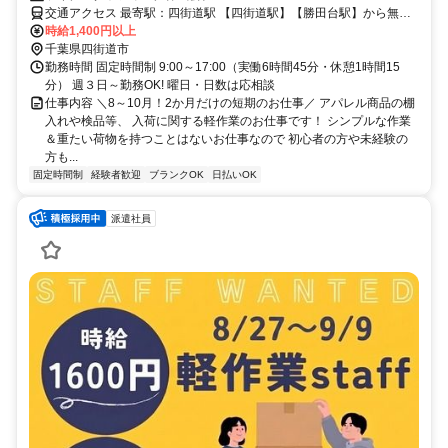
交通アクセス 最寄駅：四街道駅 【四街道駅】【勝田台駅】から無料
シャトルバスあり
時給1,400円以上
千葉県四街道市
勤務時間 固定時間制 9:00～17:00（実働6時間45分・休憩1時間15
分） 週３日～勤務OK! 曜日・日数は応相談
仕事内容 ＼8～10月！2か月だけの短期のお仕事／ アパレル商品の棚
入れや検品等、 入荷に関する軽作業のお仕事です！ シンプルな作業
＆重たい荷物を持つことはないお仕事なので 初心者の方や未経験の
方も...
固定時間制
経験者歓迎
ブランクOK
日払いOK
派遣社員