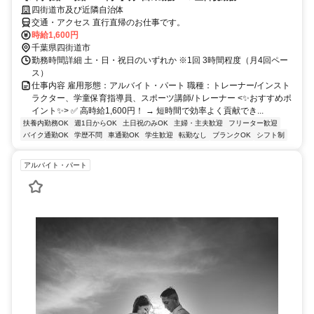
四街道市及び近隣自治体
交通・アクセス 直行直帰のお仕事です。
時給1,600円
千葉県四街道市
勤務時間詳細 土・日・祝日のいずれか ※1回 3時間程度（月4回ペー
ス）
仕事内容 雇用形態：アルバイト・パート 職種：トレーナー/インスト
ラクター、学童保育指導員、スポーツ講師/トレーナー <✨おすすめポ
イント✨> ✅ 高時給1,600円！ → 短時間で効率よく貢献でき...
扶養内勤務OK
週1日からOK
土日祝のみOK
主婦・主夫歓迎
フリーター歓迎
バイク通勤OK
学歴不問
車通勤OK
学生歓迎
転勤なし
ブランクOK
シフト制
アルバイト・パート