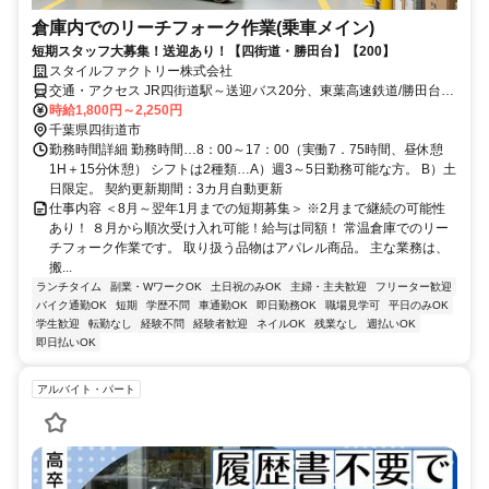
倉庫内でのリーチフォーク作業(乗車メイン)
短期スタッフ大募集！送迎あり！【四街道・勝田台】【200】
スタイルファクトリー株式会社
交通・アクセス JR四街道駅～送迎バス20分、東葉高速鉄道/勝田台駅
～送迎バス45分
時給1,800円～2,250円
千葉県四街道市
勤務時間詳細 勤務時間…8：00～17：00（実働7．75時間、昼休憩
1H＋15分休憩） シフトは2種類…A）週3～5日勤務可能な方。 B）土
日限定。 契約更新期間：3カ月自動更新
仕事内容 ＜8月～翌年1月までの短期募集＞ ※2月まで継続の可能性
あり！ ８月から順次受け入れ可能！給与は同額！ 常温倉庫でのリー
チフォーク作業です。 取り扱う品物はアパレル商品。 主な業務は、
搬...
ランチタイム
副業・WワークOK
土日祝のみOK
主婦・主夫歓迎
フリーター歓迎
バイク通勤OK
短期
学歴不問
車通勤OK
即日勤務OK
職場見学可
平日のみOK
学生歓迎
転勤なし
経験不問
経験者歓迎
ネイルOK
残業なし
週払いOK
即日払いOK
アルバイト・パート