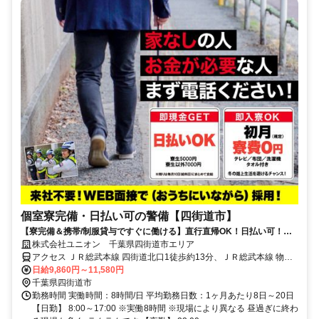
個室寮完備・日払い可の警備【四街道市】
【寮完備＆携帯/制服貸与ですぐに働ける】直行直帰OK！日払い可！勤
務初日から給与GET★未経験OK
株式会社ユニオン 千葉県四街道市エリア
アクセス ＪＲ総武本線 四街道北口1徒歩約13分、ＪＲ総武本線 物井
東口徒歩約50分、ＪＲ総武本線 都賀西口徒歩約55分 千葉県四街道市
日給9,860円～11,580円
エリア（四街道駅、物井駅、佐倉駅、千葉駅等）
千葉県四街道市
勤務時間 実働時間：8時間/日 平均勤務日数：1ヶ月あたり8日～20日
【日勤】 8:00～17:00 ※実働8時間 ※現場により異なる 昼過ぎに終わ