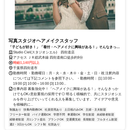
写真スタジオヘアメイクスタッフ
「子どもが好き！」「着付・ヘアメイクに興味がある！」そんなきっか
けでもOK♪スタジオに来店されたお客様のヘアセット・メイクアップな
Studio Ciel(スタジオシエル) 四街道店
ど、美容のお仕事です♪
アクセス ＪＲ総武本線 四街道南口徒歩約9分
時給1,140円以上
千葉県四街道市
勤務時間 ・勤務曜日：月・火・水・木※・金・土・日・祝 注釈内容
については下記コメントを参照下さい。 ・勤務時間： [1] 10:00～
19:00 [2] 10:00～16:00 [3] 13:00...
仕事内容 募集強化中！「へアメイクに興味がある！」そんなきっか
けでもOK♪意欲重視の採用です◎ 明るく積極的で、共にスタジオシエ
ルを作り上げていってくれる人を募集しています。 アイデアや意見
を積極的に...
制服あり
扶養内勤務OK
社員登用あり
土日祝のみOK
主婦・主夫歓迎
フリーター歓迎
バイク通勤OK
学歴不問
車通勤OK
学生歓迎
未経験者歓迎
経験者歓迎
月1シフト提出
ブランクOK
交通費支給
長期歓迎
フルタイム歓迎
週2・3日からOK
シフト制
社割あり