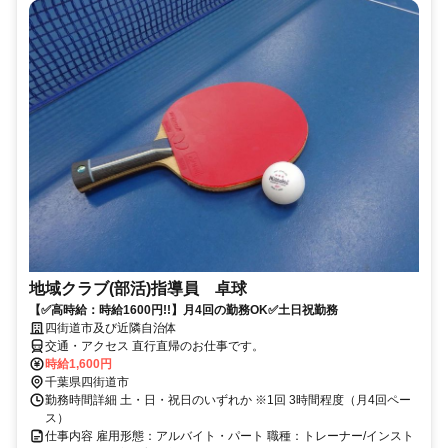
地域クラブ(部活)指導員 卓球
【✅高時給：時給1600円!!】月4回の勤務OK✅土日祝勤務
四街道市及び近隣自治体
交通・アクセス 直行直帰のお仕事です。
時給1,600円
千葉県四街道市
勤務時間詳細 土・日・祝日のいずれか ※1回 3時間程度（月4回ペー
ス）
仕事内容 雇用形態：アルバイト・パート 職種：トレーナー/インスト