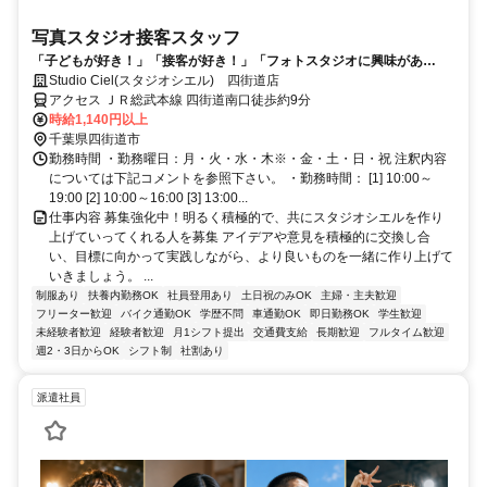
写真スタジオ接客スタッフ
「子どもが好き！」「接客が好き！」「フォトスタジオに興味があ
る！」そんなきっかけでもOK♪笑顔を一緒に創造してくれるスタッフ大
Studio Ciel(スタジオシエル) 四街道店
募集！
アクセス ＪＲ総武本線 四街道南口徒歩約9分
時給1,140円以上
千葉県四街道市
勤務時間 ・勤務曜日：月・火・水・木※・金・土・日・祝 注釈内容
については下記コメントを参照下さい。 ・勤務時間： [1] 10:00～
19:00 [2] 10:00～16:00 [3] 13:00...
仕事内容 募集強化中！明るく積極的で、共にスタジオシエルを作り
上げていってくれる人を募集 アイデアや意見を積極的に交換し合
い、目標に向かって実践しながら、より良いものを一緒に作り上げて
いきましょう。 ...
制服あり
扶養内勤務OK
社員登用あり
土日祝のみOK
主婦・主夫歓迎
フリーター歓迎
バイク通勤OK
学歴不問
車通勤OK
即日勤務OK
学生歓迎
未経験者歓迎
経験者歓迎
月1シフト提出
交通費支給
長期歓迎
フルタイム歓迎
週2・3日からOK
シフト制
社割あり
派遣社員