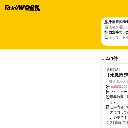
千葉県
四街
職種を選択
固定時間・
キーワード
1,234件
業務委託
【水曜固
一般社団法人
日給32,00
フルリモー
勤務時間・曜
ます。
仕事内容:
大に向けて
が必要です！
シフト自由
フ