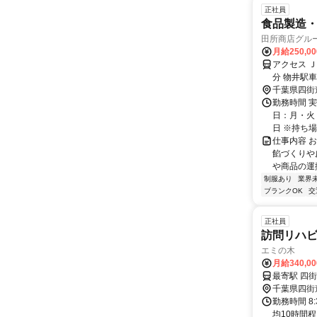
正社員
食品製造
田所商店グル
月給250,0
アクセス 
分 物井駅車
千葉県四街
勤務時間 実
日：月・火・
日 ※持ち場に
仕事内容 
餡づくりや
や商品の運
制服あり
業界
ブランクOK
交
正社員
訪問リハ
エミの木
月給340,0
千葉県四街
勤務時間 8
均10時間