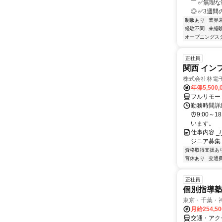
￣ ✅無理
◎ ✅3週間
制服あり
業界
経験不問
未経
オープニングス
正社員
関西 イン
株式会社林電
年俸5,500,
フルリモー
勤務時間詳細
⏰9:00～
います。
仕事内容 _/_
ジニア募集
資格取得支援あ
育休あり
交通
正社員
個別指導
東京・千葉・
月給254,5
交通・アク