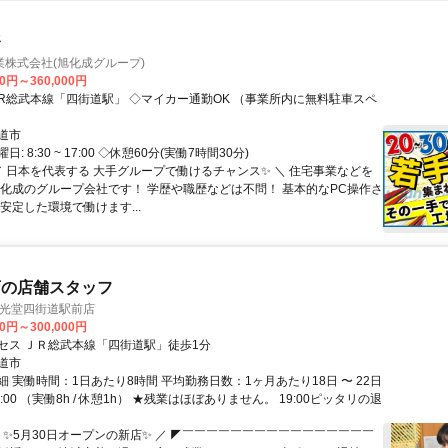
務
株式会社(旭化成グループ)
00円～360,000円
道市
: 8:30 ~ 17:00 ◇休憩60分(実働7時間30分)
／ 日本を代表する 大手グループで働けるチャンス✨️ ＼ 住宅事業などを
旭化成のグループ会社です！ 学歴や職歴などは不問！ 基本的なPC操作さ
安定した環境で働けます...
店の店舗スタッフ
玉光堂四街道駅前店
00円～300,000円
セス ＪＲ総武本線「四街道駅」徒歩1分
道市
 実働時間：1日あたり8時間 平均勤務日数：1ヶ月あたり18日 〜 22日
 19:00 （実働8h / 休憩1h） ★残業はほぼありません。 19:00ピッタリの退
＼ ✨5月30日オープンの新店✨ ／ ◤￣￣￣￣￣￣￣￣￣￣￣￣￣￣￣￣