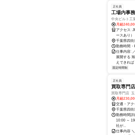
正社員
工場内事
中央ビルト工業
月給240,0
アクセス: JR総武本線「四街道駅」 ◇マイカー通勤OK （事業所内に無料駐車スペ
ースあり）
千葉県四街
勤務時間・曜日
仕事内容: 
展開する 
えできれば 
固定時間制
正社員
買取専門
買取専門店 
月給230,0
交通・アク
千葉県四街
勤務時間詳細
10:00 ～
社が...
仕事内容 