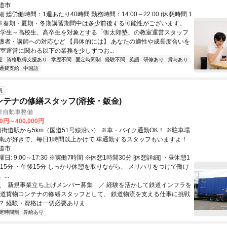
道市
 総労働時間：1週あたり40時間 勤務時間：14:00～22:00 (休憩時間 1
) ※春期・夏期・冬期講習期間中は多少前後する可能性がございます。
小学生～高校生、高卒生を対象とする「個太郎塾」の教室運営スタッフ
護者・講師への対応など 【具体的には】 あなたの適性や成長度合いを
教室運営に関わる以下の業務を少しずつお...
迎
資格取得支援あり
学歴不問
固定時間制
経験不問
英語
研修あり
賞与あり
通費支給
中国語
員
ンテナの修繕スタッフ(溶接・鈑金)
東自動車整備
00円～400,000円
運転が好きで、毎日1時間以上かけて 車通勤するスタッフもいますよ！
道市
: 9:00～17:30 ※実働7時間 ※休憩1時間30分 [休憩詳細] ・昼休憩1
前15分 ・午後15分 しっかり休憩を取りながら、 メリハリをつけて働け
..
 ＼ 新規事業立ち上げメンバー募集 ／ 経験を活かして鉄道インフラを
鉄道貨物コンテナの修繕スタッフとして、 鉄道物流を支える仕事に挑戦
 経験・資格は一切必要ありま...
定時間制
昇給あり