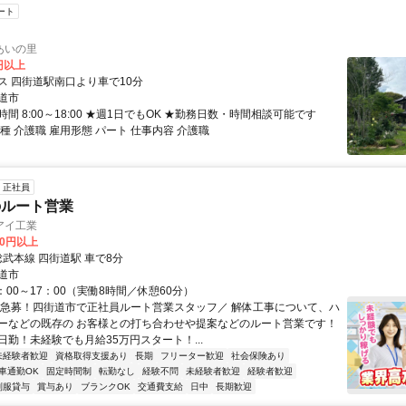
ート
あいの里
0円以上
ス 四街道駅南口より車で10分
道市
間 8:00～18:00 ★週1日でもOK ★勤務日数・時間相談可能です
種 介護職 雇用形態 パート 仕事内容 介護職
正社員
のルート営業
アイ工業
00円以上
総武本線 四街道駅 車で8分
道市
：00～17：00（実働8時間／休憩60分）
＼急募！四街道市で正社員ルート営業スタッフ／ 解体工事について、ハ
ーなどの既存の お客様との打ち合わせや提案などのルート営業です！
日勤！未経験でも月給35万円スタート！...
未経験者歓迎
資格取得支援あり
長期
フリーター歓迎
社会保険あり
車通勤OK
固定時間制
転勤なし
経験不問
未経験者歓迎
経験者歓迎
制服貸与
賞与あり
ブランクOK
交通費支給
日中
長期歓迎