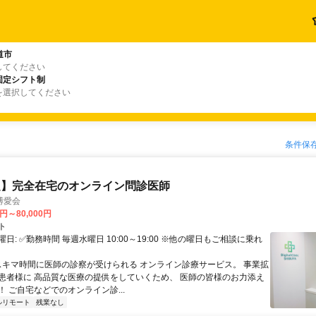
道市
してください
固定シフト制
を選択してください
条件保
定】完全在宅のオンライン問診医師
博愛会
0円～80,000円
ト
日: ✅勤務時間 毎週水曜日 10:00～19:00 ※他の曜日もご相談に乗れ
 スキマ時間に医師の診察が受けられる オンライン診療サービス。 事業拡
患者様に 高品質な医療の提供をしていくため、 医師の皆様のお力添え
 ご自宅などでのオンライン診...
ルリモート
残業なし