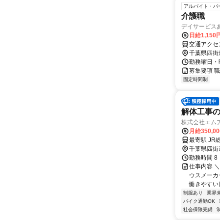
アルバイト・パ
介護職
デイサービス
日給1,15
交通アクセ
千葉県四街
勤務曜日・時
募集要項 職
固定時間制
解体工事
株式会社エム
月給350,0
最寄駅 JR
千葉県四街
勤務時間 8
仕事内容 
ウスメーカ
働きやすい
制服あり
業界
バイク通勤OK
社会保険完備