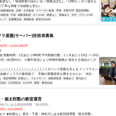
な勧誘なし！地域密着の温かい店 ✅残業ほぼなし！19時ピッタリ退社も
の丁寧な研修で未経験も安心♪...
未経験者歓迎
主婦・主夫歓迎
フリーター歓迎
早朝
学歴不問
固定時間制
験者歓迎
午前
経験者歓迎
ネイルOK
残業なし
研修あり
夕方
ブランクOK
タッフ
交通費支給
長期歓迎
駅近5分以内
フラ基盤(サーバー)技術者募集
子
000円～6,500,000円
ト
 実働時間：1日あたり8時間 平均勤務日数：1ヶ月あたり19日 〜 20日
18:00（休憩60分） ※案件状況により時間外勤務が 発生する場合がござ
/_/_/_/_/_/_/_/_/_/_/_/_/_/_/_/_/ メガバンク基盤を支える インフラエン
 金融インフラの最前線で、 本物の基盤技術を磨きませんか。 当社...
り
固定時間制
転勤なし
フルリモート
経験者歓迎
研修あり
賞与あり
費支給
土日祝休み
ひげOK
髪型・髪色自由
塾・個太郎塾の教室運営
神奈川にある個別指導塾「個太郎塾」
00円～435,000円
セス ★転勤なし 東京・千葉・神奈川にある個別指導塾「個太郎塾」