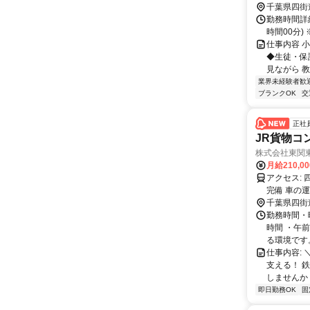
千葉県四街
勤務時間詳細
時間00分
仕事内容 
◆生徒・保
見ながら 
業界未経験者歓
ブランクOK
交
正社
JR貨物コ
株式会社東関
月給210,0
アクセス: 四街道駅から5km（国道51号線沿い） ※車・バイク通勤OK！ ※駐車場
完備 車の
千葉県四街
勤務時間・曜日
時間 ・午
る環境です。.
仕事内容:
支える！ 
しませんか？
即日勤務OK
固