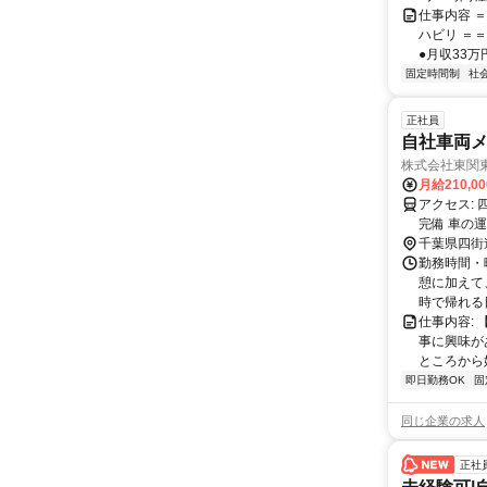
仕事内容 
ハビリ ＝
●月収33万
固定時間制
社
正社員
自社車両
株式会社東関
月給210,0
アクセス: 四街道駅から5km（国道51号線沿い） ※車・バイク通勤OK！ ※駐車場
完備 車の
千葉県四街
勤務時間・曜
憩に加えて
時で帰れる日
仕事内容:
事に興味が
ところから始
即日勤務OK
固
同じ企業の求人
正社