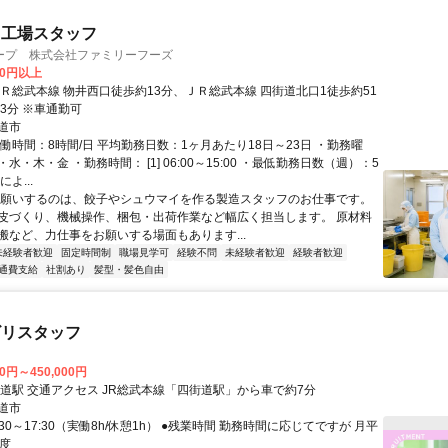
・工場スタッフ
ープ 株式会社ファミリーフーズ
00円以上
ＪＲ総武本線 物井西口徒歩約13分、ＪＲ総武本線 四街道北口1徒歩約51
3分 ※車通勤可
道市
働時間：8時間/日 平均勤務日数：1ヶ月あたり18日～23日 ・勤務曜
水・木・金 ・勤務時間： [1] 06:00～15:00 ・最低勤務日数（週）：5
よ...
お願いするのは、餃子やシュウマイを作る製造スタッフのお仕事です。
皮づくり、機械操作、梱包・出荷作業など幅広く担当します。 原材料
搬など、力仕事をお願いする場面もあります...
未経験者歓迎
固定時間制
職場見学可
経験不問
未経験者歓迎
経験者歓迎
通費支給
社割あり
髪型・髪色自由
ビリスタッフ
00円～450,000円
最寄駅 四街道駅 交通アクセス JR総武本線「四街道駅」から車で約7分
道市
:30～17:30（実働8h/休憩1h） ●残業時間 勤務時間に応じてですが 月平
程度