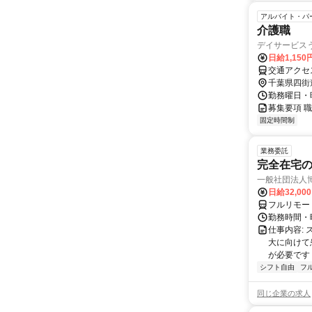
アルバイト・パ
介護職
デイサービス
日給1,15
交通アクセ
千葉県四街
勤務曜日・時
募集要項 職
固定時間制
業務委託
完全在宅
一般社団法人
日給32,00
フルリモー
勤務時間・曜
仕事内容:
大に向けて
が必要です！
シフト自由
フ
同じ企業の求人