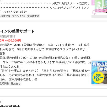
＝＝＝＝＝＝＝＝＝＝＝＝＝＝＝＝＝＝＝ 月収33万円スタートの訪問リ
＝＝＝＝＝＝＝＝＝＝＝＝＝＝＝＝＝＝ ＼＼この求人のポイント！／／
円～で収入安定 ●直行...
会保険完備
ブランクOK
交通費支給
メインの整備サポート
東自動車整備
00円～400,000円
運転が好きで、毎日1時間以上かけて 車通勤するスタッフもいますよ！
道市
日: 勤務時間：9:00～17:30 ＜休憩時間は1時間30分＞ お昼の1時間休
、 午前・午後に各15分の小休憩があります ※残業は月20時間程度。 定
もたくさんあ...
 【"好き"を仕事にしませんか？】 「車を見るのが好き」 「機械を触る仕
ある」 その気持ちがあれば、経験や資格は不要◎ 工具の名前を覚える
め、 国家資格を取得し、整...
定時間制
昇給あり
員