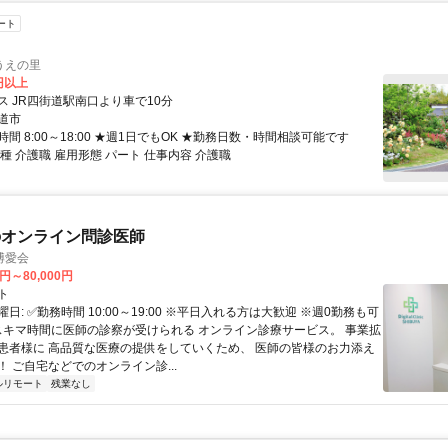
ート
うえの里
0円以上
ス JR四街道駅南口より車で10分
道市
間 8:00～18:00 ★週1日でもOK ★勤務日数・時間相談可能です
種 介護職 雇用形態 パート 仕事内容 介護職
のオンライン問診医師
博愛会
0円～80,000円
ト
日: ✅勤務時間 10:00～19:00 ※平日入れる方は大歓迎 ※週0勤務も可
 スキマ時間に医師の診察が受けられる オンライン診療サービス。 事業拡
患者様に 高品質な医療の提供をしていくため、 医師の皆様のお力添え
 ご自宅などでのオンライン診...
ルリモート
残業なし