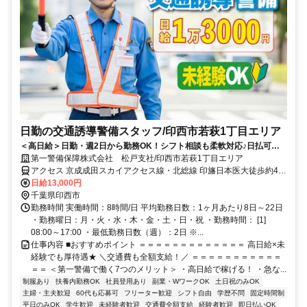
日勤の交通誘導警備スタッフ/印西市若萩1丁目エリア
＜高日給＞日勤・週2日から勤務OK！シフト相談も柔軟対応♪日払可◎
未経験歓迎★
第一警備保障株式会社 松戸支社/印西市若萩1丁目エリア
アクセス 京成成田スカイアクセス線・北総線 印旛日本医大徒歩約4
分、京成成田スカイアクセス線・北総線 印西牧の原南口徒歩約53
日給13,000円
分、ＪＲ成田線 小林（千葉県）南口徒歩約71分 直行直帰OK＊交通費
千葉県印西市
全額支給＊
勤務時間 実働時間：8時間/日 平均勤務日数：1ヶ月あたり8日～22日
・勤務曜日：月・火・水・木・金・土・日・祝 ・勤務時間： [1]
08:00～17:00 ・最低勤務日数（週）：2日 ※...
仕事内容 ■おすすめポイント ＝＝＝＝＝＝＝＝＝＝＝＝＝ 高日給×未
経験でも厚待遇★ ＼交通費も全額支給！／ ＝＝＝＝＝＝＝＝＝＝＝
＝＝ ＜第一警備で働く7つのメリット＞ ・高日給で稼げる！ ・急な...
制服あり
扶養内勤務OK
社員登用あり
副業・WワークOK
土日祝のみOK
主婦・主夫歓迎
60代も応募可
フリーター歓迎
シフト自由
学歴不問
固定時間制
平日のみOK
学生歓迎
未経験者歓迎
交通費全額支給
経験者歓迎
即日払いOK