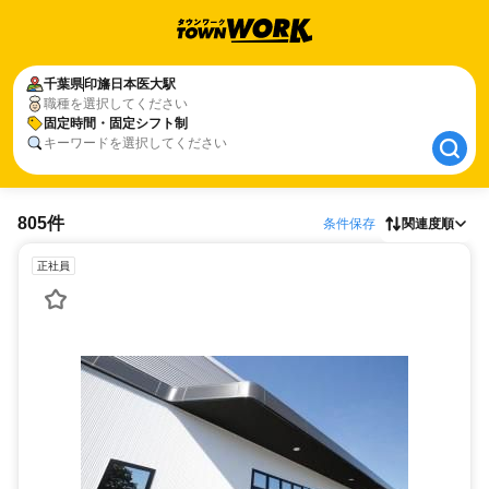
千葉県
千葉県
印旛日本医大駅
印旛日本医大駅
職種を選択してください
固定時間・固定シフト制
固定時間・固定シフト制
キーワードを選択してください
805件
条件保存
関連度順
正社員