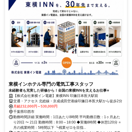
東横インホテル専門の電気工事スタッフ
未経験者も充実した研修から！全国の東横INNを支えるお仕事⭐
【株式会社東横イン電建】東横INN 印旛日本医大駅前
交通・アクセス 北総線・京成成田空港線印旛日本医大駅から徒歩2分
月給232,000円～530,000円
千葉県印西市
勤務時間詳細 実働時間：1日あたり8時間 平均勤務日数：1ヶ月あた
り20日 〜 21日 勤務時間：8:00～18:00 ◆実働8時間 ◆休憩120分 ⭐
月の残業時間：5時間以下 ┗残業ゼロを目指...