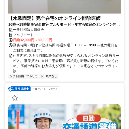
【水曜固定】完全在宅のオンライン問診医師
10時〜19時勤務/完全在宅(フルリモート)・地方も歓迎のオンライン問診
業務
一般社団法人博愛会
フルリモート
日給32,000円～80,000円
勤務時間・曜日: ✅勤務時間 毎週水曜日 10:00～19:00 ※他の曜日も
ご相談に乗れます。
仕事内容: スキマ時間に医師の診察が受けられる オンライン診療サー
ビス。 事業拡大に向けて患者様に 高品質な医療の提供をしていくた
め、 医師の皆様のお力添えが必要です！ ご自宅などでのオンライン
診...
シフト自由
フルリモート
残業なし
アルバイト・パート