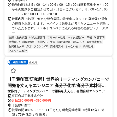
千葉県印西市
勤務時間詳細 5：00～14：00 6：00～15：00 は随時募集中 ⏩4：00
からの出勤をご相談させて 頂く場合もございます。 8：00～17：00
9：00～18：00 11：00～20：0...
仕事内容 ＜映画で有名な総合病院の患者食スタッフ＞ 朝食及び昼食
の担当をお願いします。 ⭐メインは栄養士が考えたメニューを 調理し
ていただきます。 ⭐ベルトコンベアに流れる料理の盛付け ⭐ナースス
テ...
主婦・主夫歓迎
60代も応募可
フリーター歓迎
バイク通勤OK
早朝
学歴不問
車通勤OK
職場見学可
転勤なし
午前
経験者歓迎
週払いOK
有資格者歓迎
食費補助あり
夕方
ブランクOK
交通費支給
まかないあり
長期歓迎
フルタイム歓迎
正社員
【千葉印西/研究所】世界的リーディングカンパニーで
開発を支えるエンジニア 高分子化学/高分子素材研究
世界的リーディングカンパニーで開発を支える、有機合成エンジニアを
開発
ご担当いただきます。
東洋合成工業株式会社
月給290,000円～390,000円
千葉県印西市
就業時間 08:30～17:00（1日あたり所定労働時間07時間15分） 休
憩：75分 残業：有 備考：