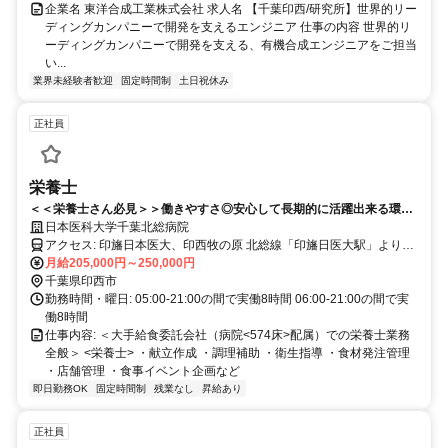
企業名 東洋合成工業株式会社 求人名 【千葉印西/研究所】世界的リー
ディングカンパニーで開発を支えるエンジニア 仕事の内容 世界的リ
ーディングカンパニーで開発を支える、有機合成エンジニアをご担当
い...
業界未経験者歓迎
固定時間制
土日祝休み
正社員
栄養士
＜＜栄養士さん必見＞＞働きやすさ◎安心して長期的に活躍出来る環境
がございます☆
日本医科大学千葉北総病院
アクセス: 印旛日本医大、印西牧の原 北総線「印旛日医大駅」より徒
歩15分/マイカー通勤可能
月給205,000円～250,000円
千葉県印西市
勤務時間・曜日: 05:00-21:00の間で実働8時間 06:00-21:00の間で実
働8時間
仕事内容: ＜大手給食委託会社（病院<574床>配属）での栄養士業務
全般＞ <栄養士> ・献立作成 ・調理補助 ・衛生指導 ・食材発注管理
・店舗管理 ・食事イベント企画など
即日勤務OK
固定時間制
残業なし
昇給あり
正社員