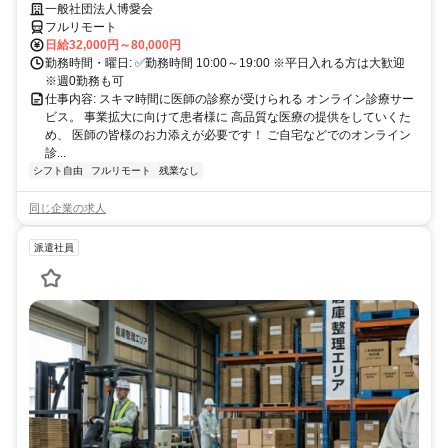
業務
一般社団法人博愛会
フルリモート
日給32,000円～80,000円
勤務時間・曜日: ✅勤務時間 10:00～19:00 ※平日入れる方は大歓迎
※週0勤務も可
仕事内容: スキマ時間に医師の診察が受けられる オンライン診療サー
ビス。 事業拡大に向けて患者様に 高品質な医療の提供をしていくた
め、 医師の皆様のお力添えが必要です！ ご自宅などでのオンライン
診...
シフト自由
フルリモート
残業なし
同じ企業の求人
派遣社員