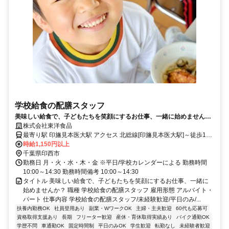
学校給食の配膳スタッフ
美味しい給食で、子どもたちを笑顔にするお仕事、一緒に始めません
か？
株式会社東洋食品
最寄り駅 印旛見本医大駅 アクセス 北総線[印旛見本医大駅]～徒歩11
分 ※車通勤可
時給1,150円以上
千葉県印西市
勤務日 月・火・水・木・金 ※平日/学校カレンダーによる 勤務時間
10:00～14:30 勤務時間備考 10:00～14:30
タイトル 美味しい給食で、子どもたちを笑顔にするお仕事、一緒に
始めませんか？ 職種 学校給食の配膳スタッフ 雇用形態 アルバイト・
パート 仕事内容 学校給食の配膳スタッフ/未経験歓迎/平日のみ/...
扶養内勤務OK
社員登用あり
副業・WワークOK
主婦・主夫歓迎
60代も応募可
資格取得支援あり
長期
フリーター歓迎
産休・育休取得実績あり
バイク通勤OK
学歴不問
車通勤OK
固定時間制
平日のみOK
学生歓迎
転勤なし
未経験者歓迎