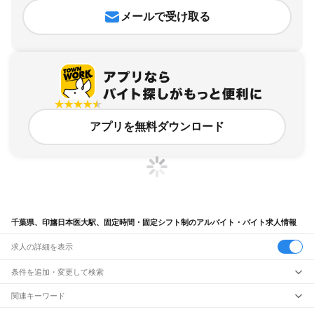
メールで受け取る
アプリを無料ダウンロード
千葉県、印旛日本医大駅、固定時間・固定シフト制のアルバイト・バイト求人情報
求人の詳細を表示
条件を追加・変更して検索
市区町村を追加・変更
関連キーワード
完全在宅ワーク 全国
シール貼り 在宅
現在地周辺
ガチャガチャ
犬カフェ
千葉県