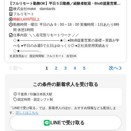
【フルリモート勤務OK】平日５日勤務／経験者歓迎・BtoB提案営業で
スキルアップ
株式会社make standards
フルリモート
時給1,600円以上
勤務時間・曜日: 平日のみ 9：00～18：00 実働時間：1日あたり8時
間 休憩1時間
仕事内容: ＼＼在宅型リモートワーク ／／
◇★───────────────★◇ ●BtoB提案営業の基礎～実践が学
べる ●平日のみ週5で土日はゆっくり◎ ●正社員登用実績あり
◇★───────...
社員登用あり
固定時間制
フルリモート
在宅OK
前へ
次へ
1
2
3
4
5
この条件の新着求人を受け取る
千葉県 / 印旛日本医大駅
固定時間・固定シフト制
「LINEで受け取る」では、新着求人のほか、おすすめ情報なども配信しま
す。
詳しくはこちら
LINEで受け取る