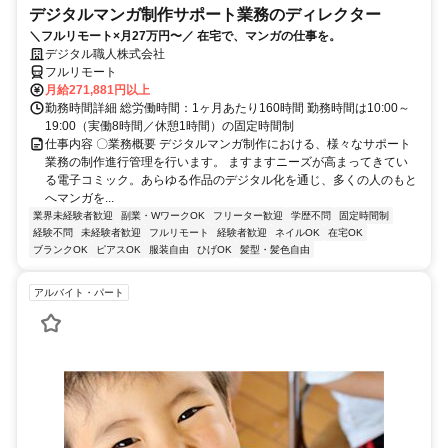
デジタルマンガ制作サポート業務のディレクター
＼フルリモート×月27万円〜／ 在宅で、マンガの仕事を。
デジタル職人株式会社
フルリモート
月給271,881円以上
勤務時間詳細 総労働時間：1ヶ月あたり160時間 勤務時間は10:00～
19:00（実働8時間／休憩1時間）の固定時間制
仕事内容 〇業務概要 デジタルマンガ制作における、様々なサポート
業務の制作進行管理を行います。 ますますニーズが高まってきてい
る電子コミック。あらゆる作品のデジタル化を通じ、多くの人のもと
へマンガを...
業界未経験者歓迎
副業・WワークOK
フリーター歓迎
学歴不問
固定時間制
経験不問
未経験者歓迎
フルリモート
経験者歓迎
ネイルOK
在宅OK
ブランクOK
ピアスOK
服装自由
ひげOK
髪型・髪色自由
アルバイト・パート