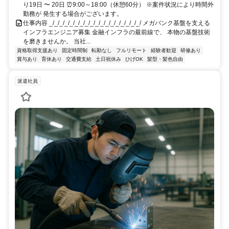
り19日 〜 20日 ⏰9:00～18:00（休憩60分） ※案件状況により時間外
勤務が 発生する場合がございます。
仕事内容 _/_/_/_/_/_/_/_/_/_/_/_/_/_/_/_/_/_/ メガバンク基盤を支える
インフラエンジニア募集 金融インフラの最前線で、 本物の基盤技術
を磨きませんか。 当社...
資格取得支援あり
固定時間制
転勤なし
フルリモート
経験者歓迎
研修あり
賞与あり
育休あり
交通費支給
土日祝休み
ひげOK
髪型・髪色自由
派遣社員