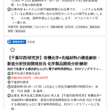
り18日 〜 22日 勤務時間 9：00～18：00(休憩６０分) 契約更新期
間：3ヶ月毎の契約更新
仕事内容 ●システムの保守補助業務のお仕事です。 ・システムを利用
しているお客様からの問い合わせ対応やシステムの保守をお願いしま
す。 ・その他、資料作成などもお願いします。 ※フルリモート可
（一通り作...
学歴不問
固定時間制
フルリモート
経験者歓迎
在宅OK
土日祝休み
服装自由
髪型・髪色自由
正社員
【千葉印西/研究所】有機化学×先端材料の構造解析・
新規分析技術開発担当 化学製品開発分析/解析
当社で生産する感光材ならびに電子材料用溶剤は、EUVリソグラフィー
など先端半導体の製造に活用される事例が多く、微量・微細不純物の特
東洋合成工業株式会社
定と低減による高品質化の要望は年々強くなっています。技術革新グル
月給260,000円～390,000円
ープで
千葉県印西市
就業時間 08:30～17:00（1日あたり所定労働時間07時間15分） 休
憩：75分 残業：有 備考：
企業名 東洋合成工業株式会社 求人名 【千葉印西/研究所】有機化学×
先端材料の構造解析・新規分析技術開発担当 仕事の内容 当社で生産
する感光材ならびに電子材料用溶剤は、EUVリソグラフィーなど先
端...