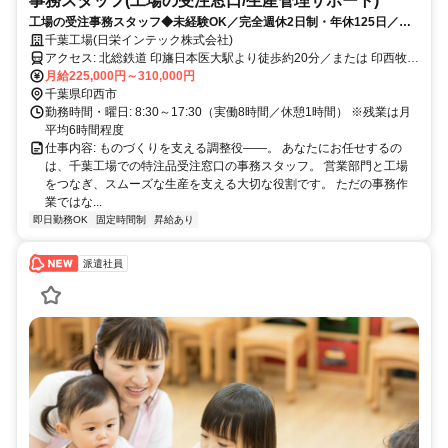
事務スタッフ(工場の受注窓口/生産管理サポート)
工場の受注事務スタッフ◆未経験OK／完全週休2日制・年休125日／特
注品の生産管理サポート！
千葉工場(日栄インテック株式会社)
アクセス: 北総鉄道 印旛日本医大駅より徒歩約20分／または 印西牧の
原駅より車で約10分
月給225,000円～310,000円
千葉県印西市
勤務時間・曜日: 8:30～17:30（実働8時間／休憩1時間） ※残業は月
平均6時間程度
仕事内容: ものづくりを支える調整役――。 あなたにお任せするの
は、千葉工場での特注品受注窓口の事務スタッフ。 営業部門と工場
をつなぎ、スムーズな生産を支える大切な役割です。 ただの事務作
業ではな...
即日勤務OK
固定時間制
昇給あり
派遣社員