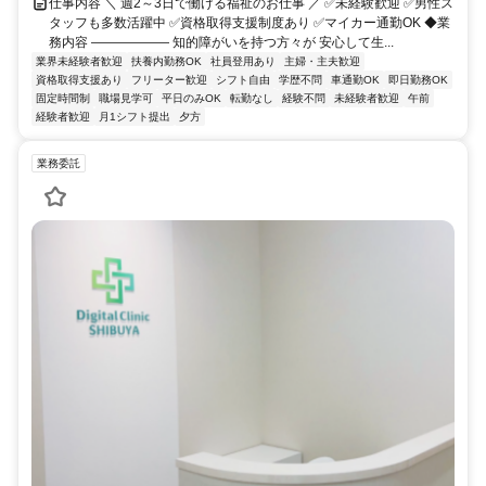
仕事内容 ＼ 週2～3日で働ける福祉のお仕事 ／ ✅未経験歓迎 ✅男性ス
タッフも多数活躍中 ✅資格取得支援制度あり ✅マイカー通勤OK ◆業
務内容 ―――――― 知的障がいを持つ方々が 安心して生...
業界未経験者歓迎
扶養内勤務OK
社員登用あり
主婦・主夫歓迎
資格取得支援あり
フリーター歓迎
シフト自由
学歴不問
車通勤OK
即日勤務OK
固定時間制
職場見学可
平日のみOK
転勤なし
経験不問
未経験者歓迎
午前
経験者歓迎
月1シフト提出
夕方
業務委託