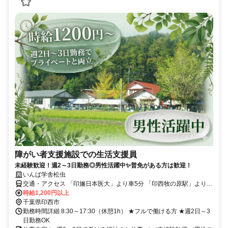
障がい者支援施設での生活支援員
未経験歓迎！週2～3日勤務◎男性活躍中✨普免がある方は歓迎！
いんば学舎松虫
交通・アクセス 「印旛日本医大」より車5分 「印西牧の原駅」より車
12分／マイカー通勤ＯＫ
時給1,200円以上
千葉県印西市
勤務時間詳細 8:30～17:30（休憩1h） ★フルで働ける方 ★週2日～3
日勤務OK