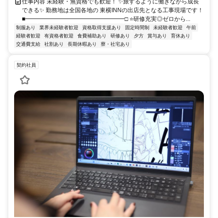
仕事内容 未経験・無資格でも歓迎！ ✨旅するように働きながら成長
できる✨ 勤務地は全国各地の 東横INNの出店先となる工事現場です！
■━━━━━━━━━━━━━━━━━□ ⭐研修充実◎ゼロから...
制服あり
業界未経験者歓迎
資格取得支援あり
固定時間制
未経験者歓迎
午前
経験者歓迎
有資格者歓迎
食費補助あり
研修あり
夕方
賞与あり
育休あり
交通費支給
社割あり
長期休暇あり
寮・社宅あり
契約社員