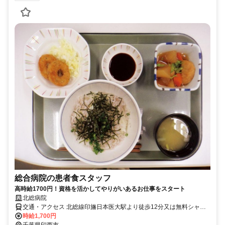
総合病院の患者食スタッフ
高時給1700円！資格を活かしてやりがいあるお仕事をスタート
北総病院
交通・アクセス 北総線印旛日本医大駅より徒歩12分又は無料シャト
ルバスあり
時給1,700円