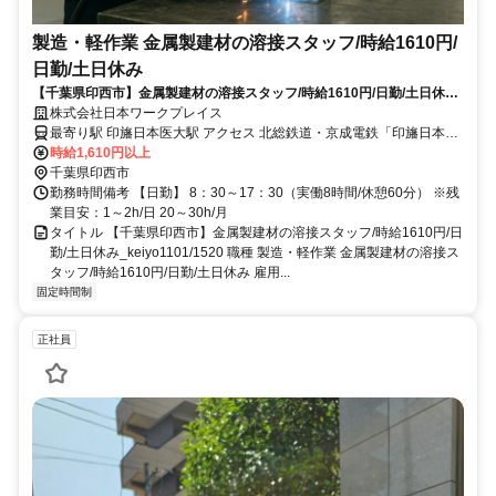
製造・軽作業 金属製建材の溶接スタッフ/時給1610円/
日勤/土日休み
【千葉県印西市】金属製建材の溶接スタッフ/時給1610円/日勤/土日休み
_keiyo1101/1520
株式会社日本ワークプレイス
最寄り駅 印旛日本医大駅 アクセス 北総鉄道・京成電鉄「印旛日本医
大駅」より徒歩25分 ※無料送迎バスあり
時給1,610円以上
千葉県印西市
勤務時間備考 【日勤】 8：30～17：30（実働8時間/休憩60分） ※残
業目安：1～2h/日 20～30h/月
タイトル 【千葉県印西市】金属製建材の溶接スタッフ/時給1610円/日
勤/土日休み_keiyo1101/1520 職種 製造・軽作業 金属製建材の溶接ス
タッフ/時給1610円/日勤/土日休み 雇用...
固定時間制
正社員