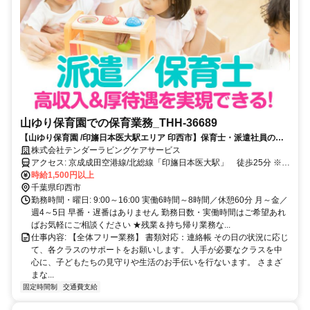
山ゆり保育園での保育業務_THH-36689
【山ゆり保育園 /印旛日本医大駅エリア 印西市】保育士・派遣社員の求
人★シニア・50、60代の方、65歳以上の方、活躍中！
株式会社テンダーラビングケアサービス
アクセス: 京成成田空港線/北総線「印旛日本医大駅」 徒歩25分 ※マ
イカー通勤OK
時給1,500円以上
千葉県印西市
勤務時間・曜日: 9:00～16:00 実働6時間～8時間／休憩60分 月～金／
週4～5日 早番・遅番はありません 勤務日数・実働時間はご希望あれ
ばお気軽にご相談ください ★残業＆持ち帰り業務な...
仕事内容: 【全体フリー業務】 書類対応：連絡帳 その日の状況に応じ
て、各クラスのサポートをお願いします。 人手が必要なクラスを中
心に、子どもたちの見守りや生活のお手伝いを行ないます。 さまざ
まな...
固定時間制
交通費支給