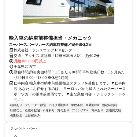
輸入車の納車前整備担当・メカニック
スーパースポーツカーの納車前整備／完全週休2日
株式会社トランスウェブ PDIセンター
交通・アクセス 北総線「印旛日本医大駅」徒歩12分
月給300,000円以上
千葉県印西市
勤務時間詳細 実働時間：1日あたり8時間 平均勤務日数：1ヶ月あた
り20日 9:00～18:00 ※休憩1時間
仕事内容 輸入車の納車前整備担当スタッフを募集します。 ▼仕事内
容 あなたにお任せするのは、 ヨーロッパから輸入されたスーパース
ポーツカーの納車前整備です。 ▼主な業務内容 ・チェックシートを
元に...
制服あり
フリーター歓迎
バイク通勤OK
学歴不問
車通勤OK
固定時間制
転勤なし
経験者歓迎
研修あり
賞与あり
ブランクOK
育休あり
交通費支給
長期歓迎
土日祝休み
アルバイト・パート