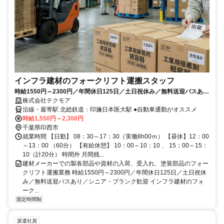
インフラ建材のフォークリフト運搬スタッフ
時給1550円～2300円／年間休日125日／土日祝休み／無料送迎バスあり
／50代～60代のシニア世代も歓迎します
株式会社テクモア
沿線・最寄駅 北総鉄道：印旛日本医大駅 ●自動車通勤がオススメ
時給1,550円～2,300円
千葉県印西市
就業時間 【日勤】 08：30～17：30（実働8h00ｍ） 【昼休】12：00
～13：00 （60分） 【有給休憩】 10：00～10：10 、 15；00～15：
10（計20分） 時間外 月間残...
建材メーカーでの製各部品や資材の入荷、受入れ、塗装部品のフォー
クリフト運搬業務 時給1550円～2300円／年間休日125日／土日祝休
み／無料送迎バスあり／シニア・ブランク歓迎 インフラ建材のフォ
ーク...
固定時間制
派遣社員