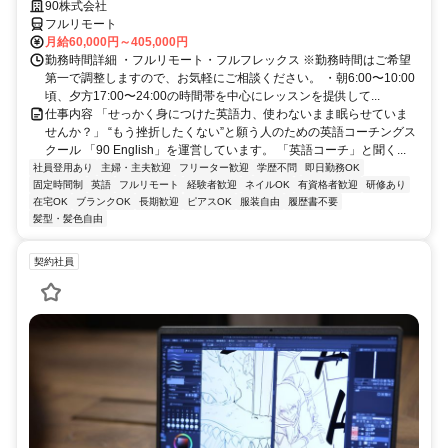
90株式会社
フルリモート
月給60,000円～405,000円
勤務時間詳細 ・フルリモート・フルフレックス ※勤務時間はご希望
第一で調整しますので、お気軽にご相談ください。 ・朝6:00〜10:00
頃、夕方17:00〜24:00の時間帯を中心にレッスンを提供して...
仕事内容 「せっかく身につけた英語力、使わないまま眠らせていま
せんか？」 “もう挫折したくない”と願う人のための英語コーチングス
クール 「90 English」を運営しています。 「英語コーチ」と聞く...
社員登用あり
主婦・主夫歓迎
フリーター歓迎
学歴不問
即日勤務OK
固定時間制
英語
フルリモート
経験者歓迎
ネイルOK
有資格者歓迎
研修あり
在宅OK
ブランクOK
長期歓迎
ピアスOK
服装自由
履歴書不要
髪型・髪色自由
契約社員