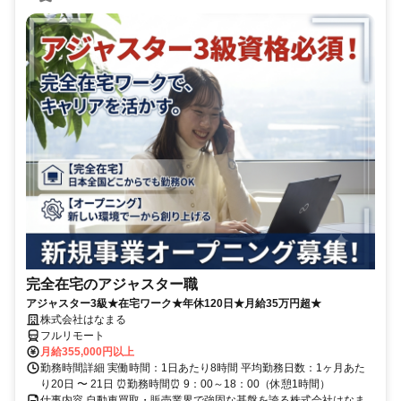
完全在宅のアジャスター職
アジャスター3級★在宅ワーク★年休120日★月給35万円超★
株式会社はなまる
フルリモート
月給355,000円以上
勤務時間詳細 実働時間：1日あたり8時間 平均勤務日数：1ヶ月あた
り20日 〜 21日 ⏰勤務時間⏰ 9：00～18：00（休憩1時間）
仕事内容 自動車買取・販売業界で強固な基盤を誇る株式会社はなま