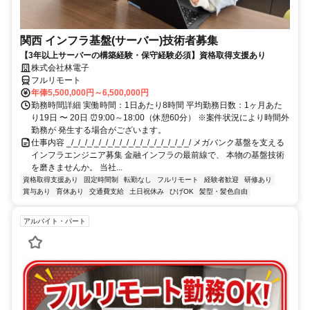
関西 インフラ基盤(サーバー)技術者募集
【3年以上サーバーの構築経験・保守経験必須】資格取得支援あり
株式会社林電子
フルリモート
年俸5,500,000円～6,500,000円
勤務時間詳細 実働時間：1日あたり8時間 平均勤務日数：1ヶ月あた
り19日 〜 20日 ⏰9:00～18:00（休憩60分） ※案件状況により時間外
勤務が 発生する場合がございます。
仕事内容 _/_/_/_/_/_/_/_/_/_/_/_/_/_/_/_/_/_/ メガバンク基盤を支える
インフラエンジニア募集 金融インフラの最前線で、 本物の基盤技術
を磨きませんか。 当社...
資格取得支援あり
固定時間制
転勤なし
フルリモート
経験者歓迎
研修あり
賞与あり
育休あり
交通費支給
土日祝休み
ひげOK
髪型・髪色自由
アルバイト・パート