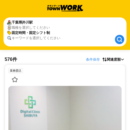
千葉県
千葉県
外川駅
外川駅
職種を選択してください
固定時間・固定シフト制
固定時間・固定シフト制
キーワードを選択してください
576件
条件保存
関連度順
業務委託