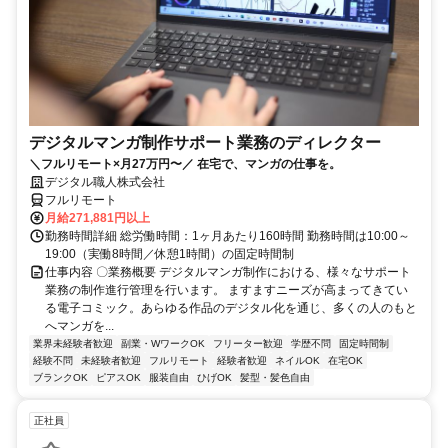
デジタルマンガ制作サポート業務のディレクター
＼フルリモート×月27万円〜／ 在宅で、マンガの仕事を。
デジタル職人株式会社
フルリモート
月給271,881円以上
勤務時間詳細 総労働時間：1ヶ月あたり160時間 勤務時間は10:00～
19:00（実働8時間／休憩1時間）の固定時間制
仕事内容 〇業務概要 デジタルマンガ制作における、様々なサポート
業務の制作進行管理を行います。 ますますニーズが高まってきてい
る電子コミック。あらゆる作品のデジタル化を通じ、多くの人のもと
へマンガを...
業界未経験者歓迎
副業・WワークOK
フリーター歓迎
学歴不問
固定時間制
経験不問
未経験者歓迎
フルリモート
経験者歓迎
ネイルOK
在宅OK
ブランクOK
ピアスOK
服装自由
ひげOK
髪型・髪色自由
正社員