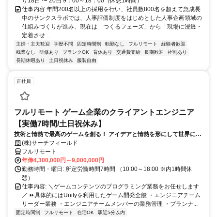
り18日 〜 20日 9：00～18：00（休憩1時間）
仕事内容 年間200名以上の採用を行い、社員数800名を超えて急成長
中のサンクスラボでは、人事評価制度をはじめとした人事企画領域の
仕組みづくりが進み、現在は「つくるフェーズ」から「現場に浸透・
定着させ...
主婦・主夫歓迎
学歴不問
固定時間制
転勤なし
フルリモート
経験者歓迎
残業なし
研修あり
ブランクOK
育休あり
交通費支給
長期歓迎
社割あり
長期休暇あり
土日祝休み
服装自由
正社員
フルリモート ゲーム企業のクライアントエンジニア
【実働7時間/土日祝休み】
技術と情熱で最高のゲームを創る！ アイデアと情熱を形にして世界に送
り出そう！
(株)サーチフィールド
フルリモート
年俸4,300,000円～9,000,000円
勤務時間・曜日: 所定労働時間7時間 （10:00～18:00 ※内1時間休
憩）
仕事内容: ＼ゲームコンテンツのプログラミング業務をお任せします
／ ⏩具体的にはUnityを利用したゲーム開発全般 ・エンジニアチーム
リーダー業務 ・エンジニアチームメンバーの業務管理 ・プランナ...
固定時間制
フルリモート
在宅OK
駅近5分以内