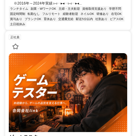
※2016年～2024年実績 ▹◃┄▸◂┄▹◃┄▸◂...
ランチタイム
副業・WワークOK
主婦・主夫歓迎
資格取得支援あり
学歴不問
固定時間制
転勤なし
フルリモート
経験者歓迎
ネイルOK
研修あり
在宅OK
賞与あり
ブランクOK
育休あり
交通費支給
駅近5分以内
社割あり
ピアスOK
土日祝休み
正社員