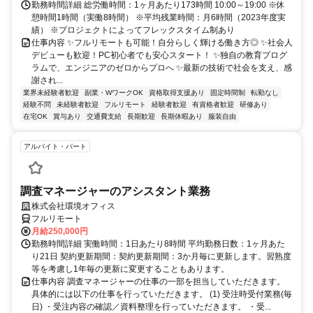
勤務時間詳細 総労働時間：1ヶ月あたり173時間 10:00～19:00 ※休
憩時間1時間（実働8時間） ※平均残業時間：月6時間（2023年度実
績） ※プロジェクトによってフレックスタイム制あり
仕事内容 ✨フルリモートも可能！自分らしく輝ける働き方◎ ✨社会人
デビューも歓迎！PC初心者でも安心スタート！ ✨独自の教育プログ
ラムで、エンジニアのゼロからプロへ ✨最新の技術で社会を支え、感
謝され...
業界未経験者歓迎
副業・WワークOK
資格取得支援あり
固定時間制
転勤なし
経験不問
未経験者歓迎
フルリモート
経験者歓迎
有資格者歓迎
研修あり
在宅OK
賞与あり
交通費支給
長期歓迎
長期休暇あり
服装自由
アルバイト・パート
調査マネージャーのアシスタント業務
株式会社環境オフィス
フルリモート
月給250,000円
勤務時間詳細 実働時間：1日あたり8時間 平均勤務日数：1ヶ月あた
り21日 契約更新期間：契約更新期間：3か月毎に更新します。習熟度
等を考慮し1年毎の更新に変更することもあります。
仕事内容 調査マネージャーの仕事の一部を担当していただきます。
具体的には以下の仕事を行っていただきます。 (1) 受注時受付業務(毎
日) ・受注内容の確認／資料整理を行っていただきます。 ・受...