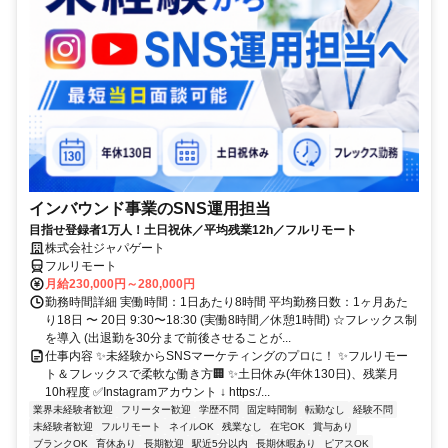
インバウンド事業のSNS運用担当
目指せ登録者1万人！土日祝休／平均残業12h／フルリモート
株式会社ジャパゲート
フルリモート
月給230,000円～280,000円
勤務時間詳細 実働時間：1日あたり8時間 平均勤務日数：1ヶ月あた
り18日 〜 20日 9:30〜18:30 (実働8時間／休憩1時間) ☆フレックス制
を導入 (出退勤を30分まで前後させることが...
仕事内容 ✨未経験からSNSマーケティングのプロに！ ✨フルリモー
ト＆フレックスで柔軟な働き方🏢 ✨土日休み(年休130日)、残業月
10h程度 ✅Instagramアカウント ↓ https:/...
業界未経験者歓迎
フリーター歓迎
学歴不問
固定時間制
転勤なし
経験不問
未経験者歓迎
フルリモート
ネイルOK
残業なし
在宅OK
賞与あり
ブランクOK
育休あり
長期歓迎
駅近5分以内
長期休暇あり
ピアスOK