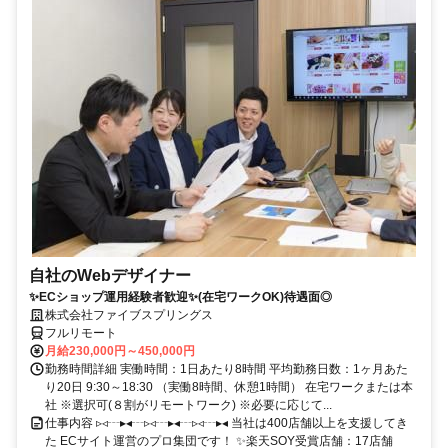
自社のWebデザイナー
✨ECショップ運用経験者歓迎✨(在宅ワークOK)待遇面◎
株式会社ファイブスプリングス
フルリモート
月給230,000円～450,000円
勤務時間詳細 実働時間：1日あたり8時間 平均勤務日数：1ヶ月あた
り20日 9:30～18:30 （実働8時間、休憩1時間） 在宅ワークまたは本
社 ※選択可(８割がリモートワーク) ※必要に応じて...
仕事内容 ▹◃┄▸◂┄▹◃┄▸◂┄▹◃┄▸◂ 当社は400店舗以上を支援してき
た ECサイト運営のプロ集団です！ ✨楽天SOY受賞店舗：17店舗