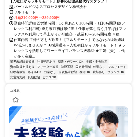
【入社日からフルリモート】顧客の経理業務代行スタッフ！
パーソルビジネスプロセスデザイン株式会社
フルリモート
月給210,000円～289,900円
勤務時間詳細 総労働時間：1ヶ月あたり160時間 ・1日8時間勤務(フ
レックス利用可) ※月末月初は繁忙期！仕事が落ち着く月半ばはフレ
ックスを利用して早上がりが可能◎ ・残業10～20時間程度 ※顧...
仕事内容 主婦の方も大歓迎！【フルリモート】であなたの経理経験
を活かしませんか？ ★採用選考～入社初日からフルリモート！ ★フ
レックスを活用してワークライフバランス抜群◎ ★主婦（夫）世代
が多く在籍...
業界未経験者歓迎
社員登用あり
副業・WワークOK
主婦・主夫歓迎
資格取得支援あり
フリーター歓迎
学歴不問
固定時間制
転勤なし
フルリモート
経験者歓迎
ネイルOK
残業なし
有資格者歓迎
在宅OK
賞与あり
ブランクOK
交通費支給
長期歓迎
ピアスOK
正社員