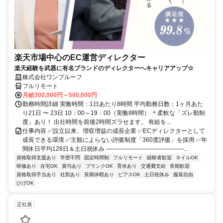
楽天市場中心のEC運営ディレクター
楽天経験を武器に有名ブランドのディレクターへキャリアアップ☆
株式会社ワンプルーフ
フルリモート
月給300,000円～500,000円
勤務時間詳細 実働時間：1日あたり8時間 平均勤務日数：1ヶ月あた
り21日 〜 23日 10：00～19：00（実働8時間） ＊柔軟な「ズレ勤制
度」あり！ 出社時間を前後2時間ズラせます。 有給を...
仕事内容 ✅設立以来、増収増益の成長企業 ✅ECディレクターとして
成長できる環境 ✅主観によらない評価制度「360度評価」を採用 ✅年
間休日平均128日＆土日祝休み ―――――――――――――...
資格取得支援あり
学歴不問
固定時間制
フルリモート
経験者歓迎
ネイルOK
研修あり
在宅OK
賞与あり
ブランクOK
育休あり
交通費支給
長期歓迎
資格取得手当あり
社割あり
長期休暇あり
ピアスOK
土日祝休み
服装自由
ひげOK
正社員