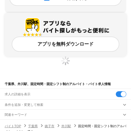
アプリを無料ダウンロード
千葉県、外川駅、固定時間・固定シフト制のアルバイト・バイト求人情報
求人の詳細を表示
条件を追加・変更して検索
市区町村を追加・変更
関連キーワード
完全在宅ワーク 全国
シール貼り 在宅
現在地周辺
ガチャガチャ
犬カフェ
千葉県
駅を追加・変更
バイトTOP
千葉県
銚子市
外川駅
固定時間・固定シフト制のアルバ
千葉県
すべて