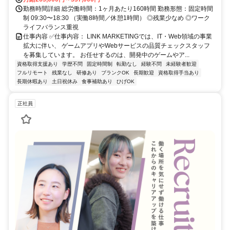
勤務時間詳細 総労働時間：1ヶ月あたり160時間 勤務形態：固定時間
制 09:30〜18:30 （実働8時間／休憩1時間） ◎残業少なめ ◎ワーク
ライフバランス重視
仕事内容 ✅仕事内容： LINK MARKETINGでは、IT・Web領域の事業
拡大に伴い、 ゲームアプリやWebサービスの品質チェックスタッフ
を募集しています。 お任せするのは、開発中のゲームやア...
資格取得支援あり
学歴不問
固定時間制
転勤なし
経験不問
未経験者歓迎
フルリモート
残業なし
研修あり
ブランクOK
長期歓迎
資格取得手当あり
長期休暇あり
土日祝休み
食事補助あり
ひげOK
正社員