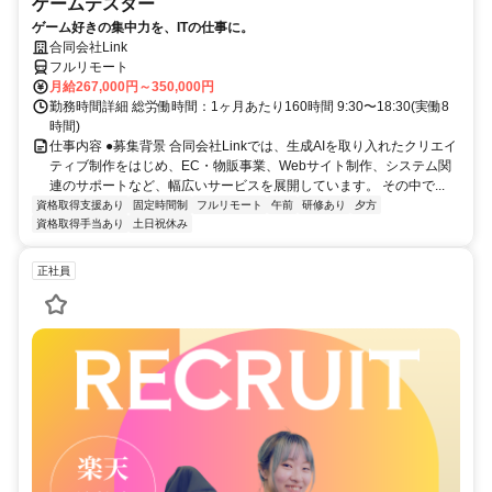
ゲームテスター
ゲーム好きの集中力を、ITの仕事に。
合同会社Link
フルリモート
月給267,000円～350,000円
勤務時間詳細 総労働時間：1ヶ月あたり160時間 9:30〜18:30(実働8
時間)
仕事内容 ●募集背景 合同会社Linkでは、生成AIを取り入れたクリエイ
ティブ制作をはじめ、EC・物販事業、Webサイト制作、システム関
連のサポートなど、幅広いサービスを展開しています。 その中で...
資格取得支援あり
固定時間制
フルリモート
午前
研修あり
夕方
資格取得手当あり
土日祝休み
正社員