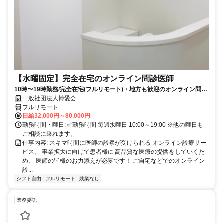
【水曜固定】完全在宅のオンライン問診医師
10時〜19時勤務/完全在宅(フルリモート)・地方も歓迎のオンライン問診
業務
一般社団法人博愛会
フルリモート
日給32,000円～80,000円
勤務時間・曜日: ✅勤務時間 毎週水曜日 10:00～19:00 ※他の曜日も
ご相談に乗れます。
仕事内容: スキマ時間に医師の診察が受けられる オンライン診療サー
ビス。 事業拡大に向けて患者様に 高品質な医療の提供をしていくた
め、 医師の皆様のお力添えが必要です！ ご自宅などでのオンライン
診...
シフト自由
フルリモート
残業なし
業務委託