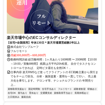
楽天市場中心のECコンサルディレクター
【在宅×全国採用】年休130日＊楽天市場運営経験2年以上
株式会社ワンプルーフ
フルリモート
月給300,000円～600,000円
勤務時間詳細 総労働時間：1ヶ月あたり160時間 〜 200時間 【10:00
～19:00／実働8時間】 残業は月平均20h程度。 自分でタスクをコン
トロールできれば、 定時ピタ退社も全然OK！...
仕事内容 楽天RMSなど使ってクライアントの EC戦略立案から実行ま
でをチームで担当。 分析・施策提案・運用を一貫して行い、 売上最
大化を牽引します。 デロンギ等、ナショナルブランドの 年間売り
上...
資格取得支援あり
固定時間制
住宅手当あり
フルリモート
経験者歓迎
研修あり
在宅OK
賞与あり
育休あり
交通費支給
資格取得手当あり
長期休暇あり
土日祝休み
服装自由