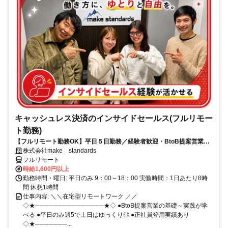
キャッシュレス決済のインサイドセールス(フルリモー
ト勤務)
【フルリモート勤務OK】平日５日勤務／経験者歓迎・BtoB提案営業で
スキルアップ
株式会社make standards
フルリモート
時給1,600円以上
勤務時間・曜日: 平日のみ 9：00～18：00 実働時間：1日あたり8時
間 休憩1時間
仕事内容: ＼＼在宅型リモートワーク ／／
◇★───────────────★◇ ●BtoB提案営業の基礎～実践が学
べる ●平日のみ週5で土日はゆっくり◎ ●正社員登用実績あり
◇★───────...