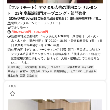
【フルリモート】デジタル広告の運用コンサルタン
ト 23年度新設部門オープニング・部門強化
【広告代理店でのWEB広告運用経験者募集！】正社員登用率7割／電通
G／全国×完全在宅／年休126日・土日祝休み／残業月平均4時間19分
電通デジタルアンカー フルリモート
フルリモート
月給250,000円～500,000円
勤務時間 総労働時間：1ヶ月あたり160時間 ・勤務曜日：月・火・
水・木・金 ・勤務時間： [1] 09:30～18:30 ・最低勤務日数（週）：5
日 残業月平均4時間19分（2025年度）
仕事内容 【デジタルマーケティング本部】部門・事業拡大に向けた
デジタル広告運用コンサルタント積極募集！ 「代理店のBPO拠点で
広告運用実務に携わっているけれど、入稿・運用だけでは物足りな
い…」 「地...
社員登用あり
固定時間制
転勤なし
フルリモート
経験者歓迎
ネイルOK
研修あり
在宅OK
賞与あり
育休あり
長期休暇あり
ピアスOK
土日祝休み
服装自由
髪型・髪色自由
正社員