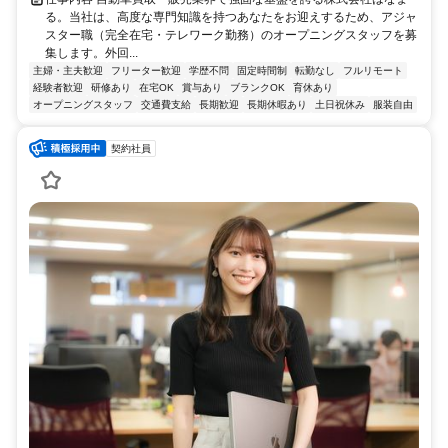
る。当社は、高度な専門知識を持つあなたをお迎えするため、アジャ
スター職（完全在宅・テレワーク勤務）のオープニングスタッフを募
集します。外回...
主婦・主夫歓迎
フリーター歓迎
学歴不問
固定時間制
転勤なし
フルリモート
経験者歓迎
研修あり
在宅OK
賞与あり
ブランクOK
育休あり
オープニングスタッフ
交通費支給
長期歓迎
長期休暇あり
土日祝休み
服装自由
契約社員