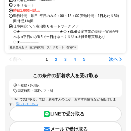
ルが身につく営業職
株式会社make standards
フルリモート
時給1,600円以上
勤務時間・曜日: 平日のみ 9：00～18：00 実働時間：1日あたり8時
間 休憩1時間
仕事内容: ＼＼在宅型リモートワーク ／／
◇★───────────────★◇ ●BtoB提案営業の基礎～実践が学
べる ●平日のみ週5で土日はゆっくり◎ ●社員登用実績あり！
◇★───────...
社員登用あり
固定時間制
フルリモート
在宅OK
前へ
次へ
1
2
3
4
5
この条件の新着求人を受け取る
千葉県 / 外川駅
固定時間・固定シフト制
「LINEで受け取る」では、新着求人のほか、おすすめ情報なども配信しま
す。
詳しくはこちら
LINEで受け取る
メールで受け取る