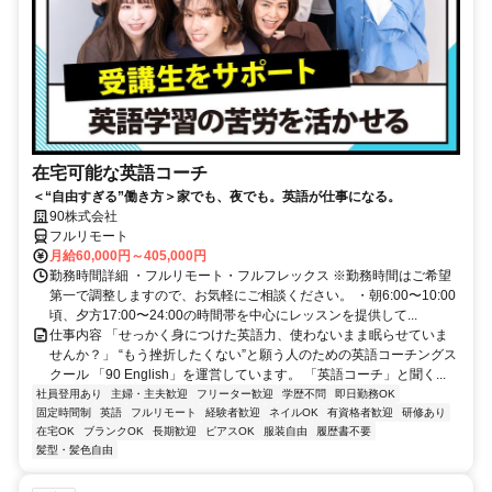
在宅可能な英語コーチ
＜“自由すぎる”働き方＞家でも、夜でも。英語が仕事になる。
90株式会社
フルリモート
月給60,000円～405,000円
勤務時間詳細 ・フルリモート・フルフレックス ※勤務時間はご希望
第一で調整しますので、お気軽にご相談ください。 ・朝6:00〜10:00
頃、夕方17:00〜24:00の時間帯を中心にレッスンを提供して...
仕事内容 「せっかく身につけた英語力、使わないまま眠らせていま
せんか？」 “もう挫折したくない”と願う人のための英語コーチングス
クール 「90 English」を運営しています。 「英語コーチ」と聞く...
社員登用あり
主婦・主夫歓迎
フリーター歓迎
学歴不問
即日勤務OK
固定時間制
英語
フルリモート
経験者歓迎
ネイルOK
有資格者歓迎
研修あり
在宅OK
ブランクOK
長期歓迎
ピアスOK
服装自由
履歴書不要
髪型・髪色自由