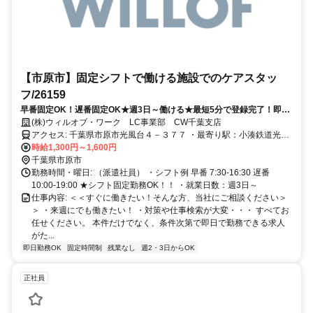
【市原市】固定シフトで働ける施設でのケアスタッ
フ/26159
早番固定OK！遅番固定OK★週3日～働ける★最短5分で登録完了！即日
採用もあり。
(株)ウィルオブ・ワーク LC事業部 CW千葉支店
アクセス: 千葉県市原市光風台４－３７７ ・最寄り駅：小湊鉄道光風
台駅から車で10分
時給1,300円～1,600円
千葉県市原市
勤務時間・曜日: （派遣社員） ・シフト例 早番 7:30-16:30 遅番
10:00-19:00 ★シフト固定勤務OK！！ ・就業日数：週3日～
仕事内容: ＜＜すぐに働きたい！そんな方、当社にご相談ください＞
＞ ・来週にでも働きたい！ ・対策や仕事検索が大変・・・ すべてお
任せください。 本件だけでなく、条件次第で即日で勤務できる求人
がた...
即日勤務OK
固定時間制
残業なし
週2・3日からOK
正社員