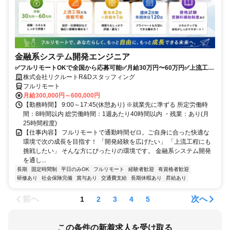
金融系システム開発エンジニア
✅フルリモートOKで全国から応募可能✅月給30万円〜60万円✅上流工程
にも挑戦可能✅夏季・年末年始休暇あり✅週休2日制、年間休日120日
株式会社リクルートR&Dスタッフィング
フルリモート
月給300,000円～600,000円
【勤務時間】 9:00～17:45(休憩あり) ※就業先に準ずる 所定労働時
間：8時間以内 総労働時間：1週あたり40時間以内 ・残業：あり(月
25時間程度)
【仕事内容】 フルリモートで通勤時間ゼロ。ご自身に合った快適な
環境で次の成長を目指す！ 「開発経験を広げたい」 「上流工程にも
挑戦したい」 そんな方にぴったりの環境です。 金融系システム開発
を通し...
長期
固定時間制
平日のみOK
フルリモート
経験者歓迎
有資格者歓迎
研修あり
社会保険完備
賞与あり
交通費支給
長期休暇あり
昇給あり
前へ
次へ
1
2
3
4
5
この条件の新着求人を受け取る