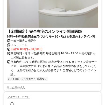
【金曜固定】完全在宅のオンライン問診医師
10時〜19時勤務/完全在宅(フルリモート)・地方も歓迎のオンライン問診
業務
一般社団法人博愛会
フルリモート
日給32,000円～80,000円
勤務時間・曜日: ✅勤務時間 毎週金曜日 10:00～19:00 ※他の曜日も
ご相談に乗れます。
仕事内容: スキマ時間に医師の診察が受けられる オンライン診療サー
ビス。 事業拡大に向けて患者様に 高品質な医療の提供をしていくた
め、 医師の皆様のお力添えが必要です！ ご自宅などでのオンライン
診...
シフト自由
フルリモート
残業なし
同じ企業の求人
アルバイト・パート