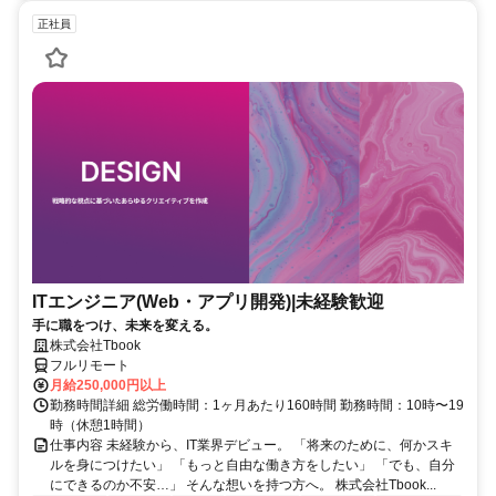
正社員
ITエンジニア(Web・アプリ開発)|未経験歓迎
手に職をつけ、未来を変える。
株式会社Tbook
フルリモート
月給250,000円以上
勤務時間詳細 総労働時間：1ヶ月あたり160時間 勤務時間：10時〜19
時（休憩1時間）
仕事内容 未経験から、IT業界デビュー。 「将来のために、何かスキ
ルを身につけたい」 「もっと自由な働き方をしたい」 「でも、自分
にできるのか不安…」 そんな想いを持つ方へ。 株式会社Tbook...