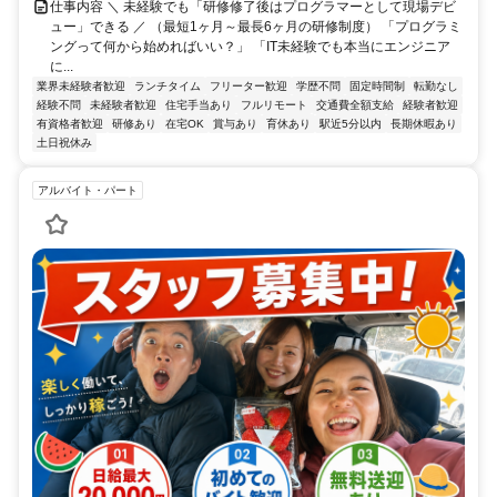
仕事内容 ＼ 未経験でも「研修修了後はプログラマーとして現場デビ
ュー」できる ／ （最短1ヶ月～最長6ヶ月の研修制度） 「プログラミ
ングって何から始めればいい？」 「IT未経験でも本当にエンジニア
に...
業界未経験者歓迎
ランチタイム
フリーター歓迎
学歴不問
固定時間制
転勤なし
経験不問
未経験者歓迎
住宅手当あり
フルリモート
交通費全額支給
経験者歓迎
有資格者歓迎
研修あり
在宅OK
賞与あり
育休あり
駅近5分以内
長期休暇あり
土日祝休み
アルバイト・パート