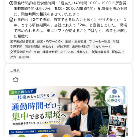
勤務時間詳細 総労働時間：1週あたり40時間 10:00～19:00 ※所定労
働時間8時間 休憩60分 （9:00～20:00の間 8時間） 配属先を決める際
に、勤務時間の相談をさせていただきま...
仕事内容 【2年で決着、自立できる個の力を磨く】 他社の多くが「1
年」とする研修期間を、当社はあえて「2年」と定義しました。 現場
で求められるのは、単にソフトが使えることではなく、構造を理解し
た精緻な...
業界未経験者歓迎
副業・WワークOK
主婦・主夫歓迎
フリーター歓迎
早朝
学歴不問
固定時間制
転勤なし
経験不問
未経験者歓迎
フルリモート
交通費全額支給
午前
経験者歓迎
ネイルOK
残業なし
有資格者歓迎
研修あり
夕方
在宅OK
正社員