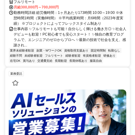
フルリモート
月給300,000円～700,000円
勤務時間詳細 総労働時間：1ヶ月あたり173時間 10:00～19:00 ※休
憩時間1時間（実働8時間） ※平均残業時間：月6時間（2023年度実
績） ※プロジェクトによってフレックスタイム制あり
仕事内容 ✨フルリモートも可能！自分らしく輝ける働き方◎ ✨社会人
デビューも歓迎！PC初心者でも安心スタート！ ✨独自の教育プログ
ラムで、エンジニアのゼロからプロへ ✨最新の技術で社会を支え、感
謝され...
業界未経験者歓迎
副業・WワークOK
資格取得支援あり
固定時間制
転勤なし
経験不問
未経験者歓迎
フルリモート
経験者歓迎
有資格者歓迎
研修あり
在宅OK
賞与あり
交通費支給
長期歓迎
長期休暇あり
服装自由
業務委託