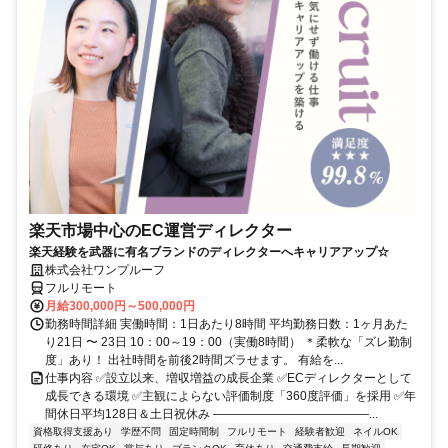
楽天市場中心のEC運営ディレクター
楽天経験を武器に有名ブランドのディレクターへキャリアアップ☆
株式会社ワンプルーフ
フルリモート
月給300,000円～500,000円
勤務時間詳細 実働時間：1日あたり8時間 平均勤務日数：1ヶ月あた
り21日 〜 23日 10：00～19：00（実働8時間） ＊柔軟な「ズレ勤制
度」あり！ 出社時間を前後2時間ズラせます。 有給を...
仕事内容 ✅設立以来、増収増益の成長企業 ✅ECディレクターとして
成長できる環境 ✅主観によらない評価制度「360度評価」を採用 ✅年
間休日平均128日＆土日祝休み ―――――――――――――...
資格取得支援あり
学歴不問
固定時間制
フルリモート
経験者歓迎
ネイルOK