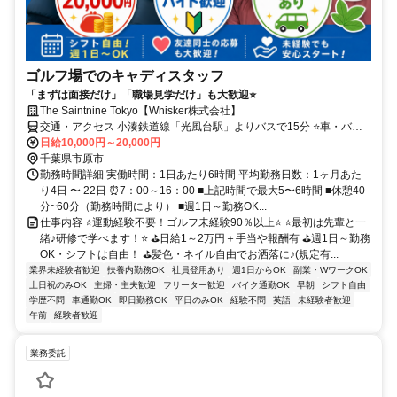
ゴルフ場でのキャディスタッフ
「まずは面接だけ」「職場見学だけ」も大歓迎⭐
The Saintnine Tokyo【Whisker株式会社】
交通・アクセス 小湊鉄道線「光風台駅」よりバスで15分 ⭐車・バイ
ク・自転車通勤OK【交通費規定支給】
日給10,000円～20,000円
千葉県市原市
勤務時間詳細 実働時間：1日あたり6時間 平均勤務日数：1ヶ月あた
り4日 〜 22日 ⏰7：00～16：00 ■上記時間で最大5〜6時間 ■休憩40
分~60分（勤務時間により） ■週1日～勤務OK...
仕事内容 ⭐運動経験不要！ゴルフ未経験90％以上⭐ ⭐最初は先輩と一
緒♪研修で学べます！⭐ ⛳日給1～2万円＋手当や報酬有 ⛳週1日～勤務
OK・シフトは自由！ ⛳髪色・ネイル自由でお洒落に♪(規定有...
業界未経験者歓迎
扶養内勤務OK
社員登用あり
週1日からOK
副業・WワークOK
土日祝のみOK
主婦・主夫歓迎
フリーター歓迎
バイク通勤OK
早朝
シフト自由
学歴不問
車通勤OK
即日勤務OK
平日のみOK
経験不問
英語
未経験者歓迎
午前
経験者歓迎
業務委託