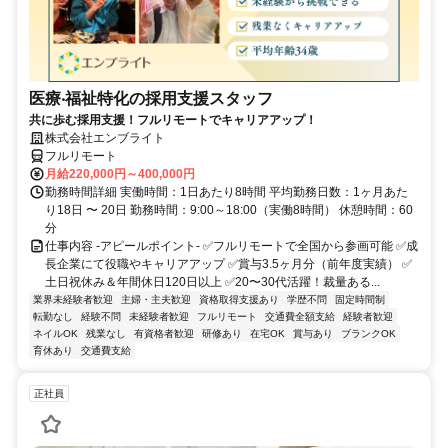
医療‧福祉特化の採用支援スタッフ
共に歩む採用支援！フルリモートでキャリアアップ！
株式会社エンブライト
フルリモート
月給220,000円～400,000円
勤務時間詳細 実働時間：1日あたり8時間 平均勤務日数：1ヶ月あた
り18日 〜 20日 勤務時間：9:00～18:00（実働8時間） 休憩時間：60
分
仕事内容 -アピールポイント- ✅フルリモートで全国から参画可能 ✅成
長企業にて役職やキャリアアップ ✅賞与3.5ヶ月分（前年度実績） ✅
土日祝休み＆年間休日120日以上 ✅20〜30代活躍！裁量ある...
業界未経験者歓迎
主婦・主夫歓迎
資格取得支援あり
学歴不問
固定時間制
転勤なし
経験不問
未経験者歓迎
フルリモート
交通費全額支給
経験者歓迎
ネイルOK
残業なし
有資格者歓迎
研修あり
在宅OK
賞与あり
ブランクOK
育休あり
交通費支給
正社員