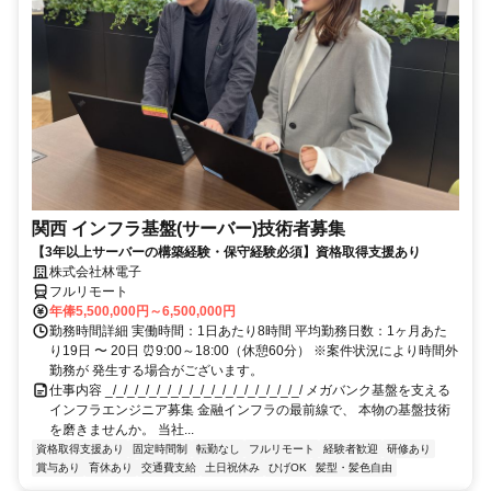
関西 インフラ基盤(サーバー)技術者募集
【3年以上サーバーの構築経験・保守経験必須】資格取得支援あり
株式会社林電子
フルリモート
年俸5,500,000円～6,500,000円
勤務時間詳細 実働時間：1日あたり8時間 平均勤務日数：1ヶ月あた
り19日 〜 20日 ⏰9:00～18:00（休憩60分） ※案件状況により時間外
勤務が 発生する場合がございます。
仕事内容 _/_/_/_/_/_/_/_/_/_/_/_/_/_/_/_/_/_/ メガバンク基盤を支える
インフラエンジニア募集 金融インフラの最前線で、 本物の基盤技術
を磨きませんか。 当社...
資格取得支援あり
固定時間制
転勤なし
フルリモート
経験者歓迎
研修あり
賞与あり
育休あり
交通費支給
土日祝休み
ひげOK
髪型・髪色自由