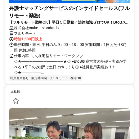
弁護士マッチングサービスのインサイドセールス(フル
リモート勤務)
【フルリモート勤務OK】平日５日勤務／法律知識ゼロでOK！BtoBスキ
ルが身につく営業職
株式会社make standards
フルリモート
時給1,600円以上
勤務時間・曜日: 平日のみ 9：00～18：00 実働時間：1日あたり8時
間 休憩1時間
仕事内容: ＼＼在宅型リモートワーク ／／
◇★───────────────★◇ ●BtoB提案営業の基礎～実践が学
べる ●平日のみ週5で土日はゆっくり◎ ●社員登用実績あり！
◇★───────...
社員登用あり
固定時間制
フルリモート
在宅OK
正社員