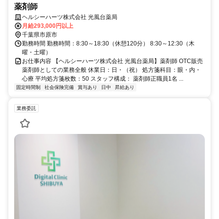
薬剤師
ヘルシーハーツ株式会社 光風台薬局
月給293,000円以上
千葉県市原市
勤務時間 勤務時間：8:30～18:30（休憩120分） 8:30～12:30（木
曜・土曜）
お仕事内容 【ヘルシーハーツ株式会社 光風台薬局】薬剤師 OTC販売
薬剤師としての業務全般 休業日：日・（祝） 処方箋科目：眼・内・
心療 平均処方箋枚数：50 スタッフ構成： 薬剤師正職員1名 ...
固定時間制
社会保険完備
賞与あり
日中
昇給あり
業務委託