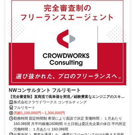
NWコンサルタント フルリモート
【完全審査制】直商流で高単価を実現／経験豊富なエンジニアのスキル
に合致した案件を多数保有
株式会社クラウドワークス コンサルティング
フルリモート
月給1,100,000円～1,300,000円
勤務時間 固定時間制 希望により面談で決定 実働時間： １月あたり
160.0時間 月平均稼働160時間 ※土日祝は委託先企業の休日 平均所定
労働時間： １月あたり 160.0時間
仕事内容 ＼ 審査を通過した、優秀なフリーランスだけが集まる場所