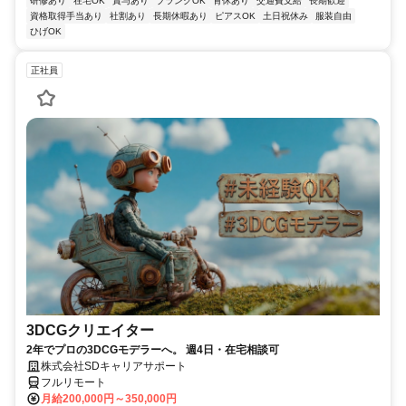
研修あり
在宅OK
賞与あり
ブランクOK
育休あり
交通費支給
長期歓迎
資格取得手当あり
社割あり
長期休暇あり
ピアスOK
土日祝休み
服装自由
ひげOK
正社員
3DCGクリエイター
2年でプロの3DCGモデラーへ。 週4日・在宅相談可
株式会社SDキャリアサポート
フルリモート
月給200,000円～350,000円