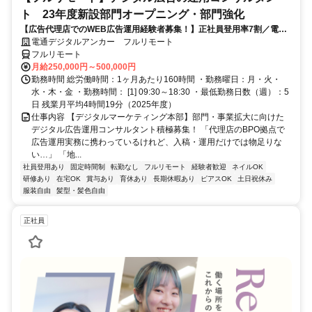
ト 23年度新設部門オープニング・部門強化
【広告代理店でのWEB広告運用経験者募集！】正社員登用率7割／電通
G／全国×完全在宅／年休126日・土日祝休み／残業月平均4時間19分
電通デジタルアンカー フルリモート
フルリモート
月給250,000円～500,000円
勤務時間 総労働時間：1ヶ月あたり160時間 ・勤務曜日：月・火・
水・木・金 ・勤務時間： [1] 09:30～18:30 ・最低勤務日数（週）：5
日 残業月平均4時間19分（2025年度）
仕事内容 【デジタルマーケティング本部】部門・事業拡大に向けた
デジタル広告運用コンサルタント積極募集！ 「代理店のBPO拠点で
広告運用実務に携わっているけれど、入稿・運用だけでは物足りな
い…」 「地...
社員登用あり
固定時間制
転勤なし
フルリモート
経験者歓迎
ネイルOK
研修あり
在宅OK
賞与あり
育休あり
長期休暇あり
ピアスOK
土日祝休み
服装自由
髪型・髪色自由
正社員