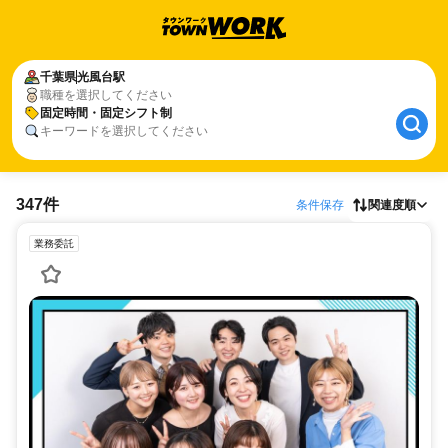
千葉県
光風台駅
職種を選択してください
固定時間・固定シフト制
キーワードを選択してください
347件
条件保存
関連度順
業務委託