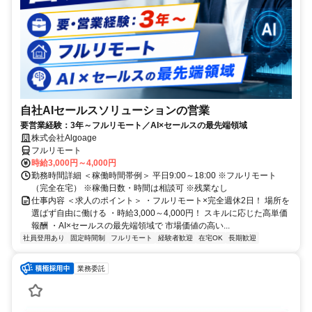
自社AIセールスソリューションの営業
要営業経験：3年～フルリモート／AI×セールスの最先端領域
株式会社Algoage
フルリモート
時給3,000円～4,000円
勤務時間詳細 ＜稼働時間帯例＞ 平日9:00～18:00 ※フルリモート
（完全在宅） ※稼働日数・時間は相談可 ※残業なし
仕事内容 ＜求人のポイント＞ ・フルリモート×完全週休2日！ 場所を
選ばず自由に働ける ・時給3,000～4,000円！ スキルに応じた高単価
報酬 ・AI×セールスの最先端領域で 市場価値の高い...
社員登用あり
固定時間制
フルリモート
経験者歓迎
在宅OK
長期歓迎
業務委託