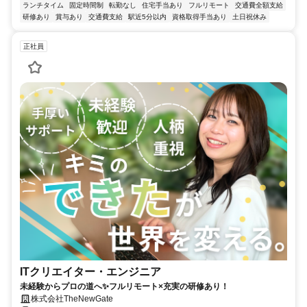
ランチタイム
固定時間制
転勤なし
住宅手当あり
フルリモート
交通費全額支給
研修あり
賞与あり
交通費支給
駅近5分以内
資格取得手当あり
土日祝休み
正社員
ITクリエイター・エンジニア
未経験からプロの道へ✨フルリモート×充実の研修あり！
株式会社TheNewGate