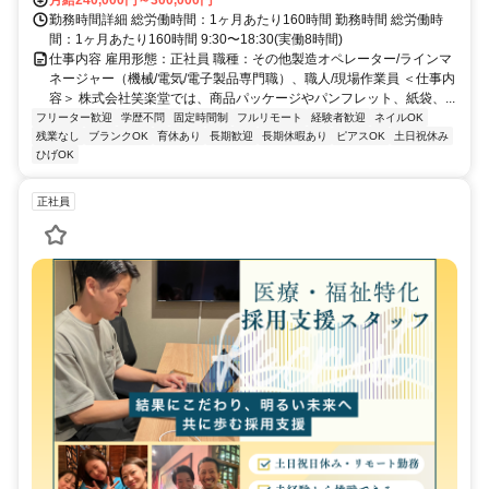
月給240,000円～300,000円
勤務時間詳細 総労働時間：1ヶ月あたり160時間 勤務時間 総労働時
間：1ヶ月あたり160時間 9:30〜18:30(実働8時間)
仕事内容 雇用形態：正社員 職種：その他製造オペレーター/ラインマ
ネージャー（機械/電気/電子製品専門職）、職人/現場作業員 ＜仕事内
容＞ 株式会社笑楽堂では、商品パッケージやパンフレット、紙袋、...
フリーター歓迎
学歴不問
固定時間制
フルリモート
経験者歓迎
ネイルOK
残業なし
ブランクOK
育休あり
長期歓迎
長期休暇あり
ピアスOK
土日祝休み
ひげOK
正社員