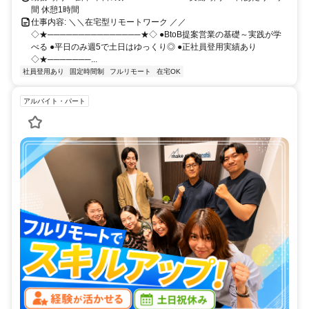
間 休憩1時間
仕事内容: ＼＼在宅型リモートワーク ／／
◇★───────────────★◇ ●BtoB提案営業の基礎～実践が学
べる ●平日のみ週5で土日はゆっくり◎ ●正社員登用実績あり
◇★───────...
社員登用あり
固定時間制
フルリモート
在宅OK
アルバイト・パート