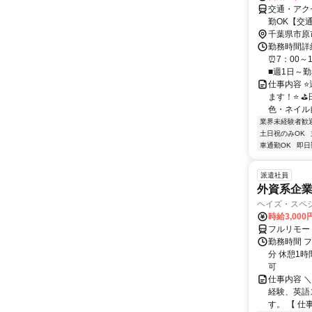
交通・アク
勤OK【交
千葉県市原
勤務時間詳細
⏰7：00～
■週1日～勤務
仕事内容 
ます！⭐ 
色・ネイル自
業界未経験者歓
土日祝のみOK
車通勤OK
即日
派遣社員
外資系企
ヘイズ・スペ
時給3,000
フルリモー
勤務時間 フ
分 休憩1時
可
仕事内容 
経験、英語
す。 【 仕