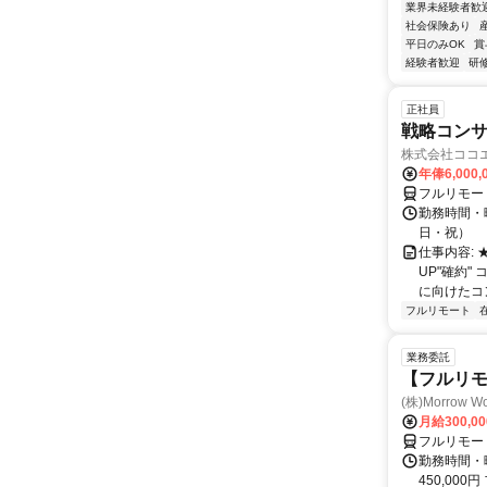
業界未経験者歓
社会保険あり
平日のみOK
賞
経験者歓迎
研
正社員
戦略コン
株式会社ココ
年俸6,000,
フルリモー
勤務時間・曜
日・祝）
仕事内容:
UP"確約
に向けたコン
フルリモート
業務委託
【フルリモ
(株)Morrow Wo
月給300,0
フルリモー
勤務時間・曜
450,000