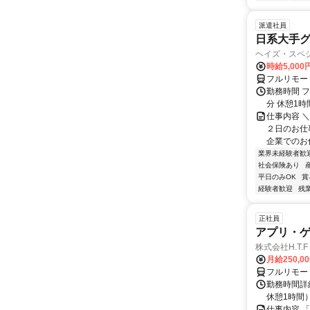
派遣社員
日系大手グ
ヘイズ・スペ
時給5,000
フルリモー
勤務時間 フ
分 休憩1時
仕事内容 
２日のお仕
企業でのお仕
業界未経験者歓
社会保険あり
平日のみOK
賞
経験者歓迎
残
正社員
アプリ・
株式会社H.T.F
月給250,0
フルリモー
勤務時間詳細
休憩1時間
仕事内容 