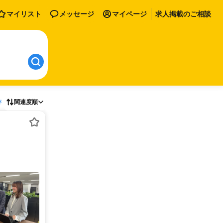
マイリスト
メッセージ
マイページ
求人掲載のご相談
存
関連度順