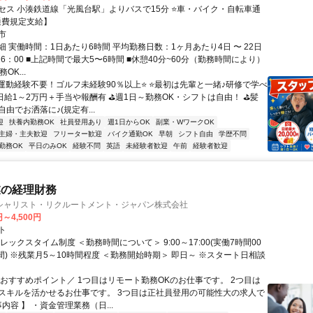
セス 小湊鉄道線「光風台駅」よりバスで15分 ⭐車・バイク・自転車通
通費規定支給】
市
 実働時間：1日あたり6時間 平均勤務日数：1ヶ月あたり4日 〜 22日
16：00 ■上記時間で最大5〜6時間 ■休憩40分~60分（勤務時間により）
OK...
⭐運動経験不要！ゴルフ未経験90％以上⭐ ⭐最初は先輩と一緒♪研修で学べ
⛳日給1～2万円＋手当や報酬有 ⛳週1日～勤務OK・シフトは自由！ ⛳髪
由でお洒落に♪(規定有...
迎
扶養内勤務OK
社員登用あり
週1日からOK
副業・WワークOK
主婦・主夫歓迎
フリーター歓迎
バイク通勤OK
早朝
シフト自由
学歴不問
勤務OK
平日のみOK
経験不問
英語
未経験者歓迎
午前
経験者歓迎
業の経理財務
シャリスト・リクルートメント・ジャパン株式会社
円～4,500円
ト
レックスタイム制度 ＜勤務時間について＞ 9:00～17:00(実働7時間00
間) ※残業月5～10時間程度 ＜勤務開始時期＞ 即日～ ※スタート日相談
＼おすすめポイント／ 1つ目はリモート勤務OKのお仕事です。 2つ目は
スキルを活かせるお仕事です。 3つ目は正社員登用の可能性大の求人で
事内容 】 ・資金管理業務（日...