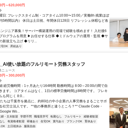
00円～620,000円
ト
日: フレックスタイム制・コアタイム10:00〜15:00／実働8h 残業ほぼ
均5時間以内） 休日は土日祝、年間休日128日 リフレッシュ休暇など各
 エンジニア募集！サーバー構築運用の現場で経験を積めます！ 入社後6
プログラムを用意 ▶お任せする仕事 ◆ミドルウェアの運用・監視 ◆サ
新規立ち上げ ◆リリ...
在宅OK
昇給あり
_AI使い放題のフルリモート労務スタッフ
務ニュース
00円～300,000円
ト
 総労働時間：1ヶ月あたり164時間 勤務時間は 8:00～20:00の間で自
きます。 コアタイムはなく、1日の標準労働時間は8時間です。 フレキ
同じく 8:0...
私たちは千葉市を拠点に、約80社の中小企業の人事労務をまるごとサポ
社労士法人です。 **他の事務所と違うところ？** Claude Code・
oogle Wo...
主婦・主夫歓迎
学歴不問
職場見学可
転勤なし
フルリモート
経験者歓迎
なし
有資格者歓迎
研修あり
在宅OK
賞与あり
ブランクOK
育休あり
OK
土日祝休み
服装自由