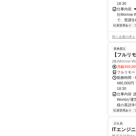
18:30
仕事内容:
社Morro
で、受講生
社員登用あり
同じ企業の求人
業務委託
【フルリ
(株)Morrow Wo
月給300,0
フルリモー
勤務時間・曜
480,000
18:30
仕事内容:
World
様の英語学習
社員登用あり
正社員
ITエンジ