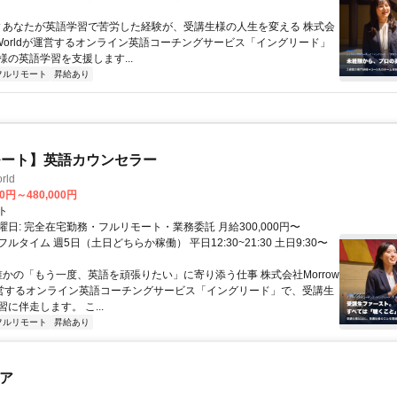
 ▼あなたが英語学習で苦労した経験が、受講生様の人生を変える 株式会
w Worldが運営するオンライン英語コーチングサービス「イングリード」
様の英語学習を支援します...
フルリモート
昇給あり
モート】英語カウンセラー
rld
00円～480,000円
ト
日: 完全在宅勤務・フルリモート・業務委託 月給300,000円〜
円 フルタイム 週5日（土日どちらか稼働） 平日12:30~21:30 土日9:30〜
 誰かの「もう一度、英語を頑張りたい」に寄り添う仕事 株式会社Morrow
が運営するオンライン英語コーチングサービス「イングリード」で、受講生
に伴走します。 こ...
フルリモート
昇給あり
ニア