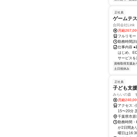
正社員
ゲームテ
合同会社Link
月給267,0
フルリモー
勤務時間詳細
仕事内容 
はじめ、E
サービスを展
資格取得支援あ
土日祝休み
正社員
子ども支援
みらいの森 す
月給240,0
アクセス: 小湊鉄道「光風台駅」より車で約5分 JR内房線「姉ヶ崎駅」より車で約
15〜20分 
更津市、五
千葉県市原
勤OK（無
勤務時間・曜
が2日間あり
曜日は16:30.