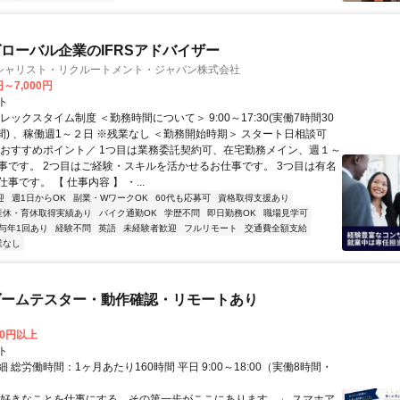
ローバル企業のIFRSアドバイザー
シャリスト・リクルートメント・ジャパン株式会社
円～7,000円
ト
レックスタイム制度 ＜勤務時間について＞ 9:00～17:30(実働7時間30
間) 、稼働週1～２日 ※残業なし ＜勤務開始時期＞ スタート日相談可
＼おすすめポイント／ 1つ目は業務委託契約可、在宅勤務メイン、週１～
事です。 2つ目はご経験・スキルを活かせるお仕事です。 3つ目は有名
事です。 【 仕事内容 】 ・...
迎
週1日からOK
副業・WワークOK
60代も応募可
資格取得支援あり
産休・育休取得実績あり
バイク通勤OK
学歴不問
即日勤務OK
職場見学可
与年1回あり
経験不問
英語
未経験者歓迎
フルリモート
交通費全額支給
業なし
ゲームテスター・動作確認・リモートあり
00円以上
ト
 総労働時間：1ヶ月あたり160時間 平日 9:00～18:00（実働8時間・
）
「好きなことを仕事にする、その第一歩がここにあります。」 スマホア