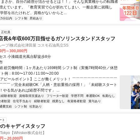
 「まさか、自分の経歴が活かせるとは！！」 そんな異業種からの転職者
増えています。 「教育実習で心が折れてしまい、一般企業に就職し
理学部を出たけれど、資格がないからと...
近5分以内
シフト制
昇給あり
正社員
店長&年収600万目指せるガソリンスタンドスタッフ
ープ/株式会社津田屋 コスモ石油馬立SS
00円～300,000円
セス 小湊鐵道光風台駅徒歩8分
市
細 総労働時間：1ヶ月あたり169時間 シフト制（実働7時間40分／休憩
例：8:00〜17:00 / 11:00〜20:00
【アピールポイント】ここが働くメリット！ ￣￣￣￣￣￣￣￣￣￣￣￣
￣￣￣ ✅完全未経験OK「人柄・意欲重視の採用！」「未経験スタート
！やる気があれば経歴不問です」 ...
未経験者歓迎
資格取得支援あり
フリーター歓迎
学歴不問
車通勤OK
転勤なし
験者歓迎
住宅手当あり
経験者歓迎
残業なし
有資格者歓迎
賞与あり
通費支給
シフト制
社割あり
ート
でのキャディスタッフ
ne Tokyo【Whisker株式会社】
0円～20,000円