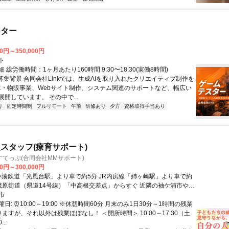
スター
00円～350,000円
ト
 総労働時間：1ヶ月あたり160時間 9:30〜18:30(実働8時間)
●募集背景 合同会社Linkでは、生成AIを取り入れたクリエイティブ制作を
C・物販事業、Webサイト制作、システム関連のサポートなど、幅広い
開しています。 その中で...
り
固定時間制
フルリモート
午前
研修あり
夕方
資格取得手当あり
スタッフ(療育サポート)
てっぷ(合同会社MMサポート)
00円～300,000円
茂原街道（県道14号線）「中高根交差点」からすぐ 近隣の袖ケ浦市や木
井や八幡から通勤しているスタッフもいます◎ ★マイカー・バイク通
市
料駐車場完備）
日: ⏰10:00～19:00 ※休憩時間60分 月末のみ1日30分～1時間の残業
ますが、それ以外は残業ほぼなし！ ＜開所時間＞ 10:00～17:30（土
..