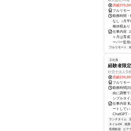
株式会社Ring
月給370,0
フルリモー
勤務時間・曜
なし（月平
種休暇あり
仕事内容:
ヶ月は育成
ーバー監視の
フルリモート
正社員
経験者限定
社労士法人労
月給230,0
フルリモー
勤務時間詳細
由に調整で
シブルタイムも
仕事内容 
ートしている
ChatGPT・G
ランチタイム
ネイルOK
残業
長期歓迎
ピアス