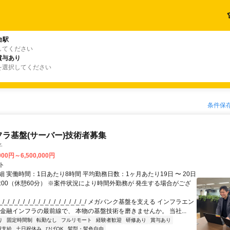
台駅
してください
賞与あり
を選択してください
条件保
フラ基盤(サーバー)技術者募集
子
000円～6,500,000円
ト
 実働時間：1日あたり8時間 平均勤務日数：1ヶ月あたり19日 〜 20日
18:00（休憩60分） ※案件状況により時間外勤務が 発生する場合がござ
/_/_/_/_/_/_/_/_/_/_/_/_/_/_/_/_/ メガバンク基盤を支える インフラエン
 金融インフラの最前線で、 本物の基盤技術を磨きませんか。 当社...
り
固定時間制
転勤なし
フルリモート
経験者歓迎
研修あり
賞与あり
費支給
土日祝休み
ひげOK
髪型・髪色自由