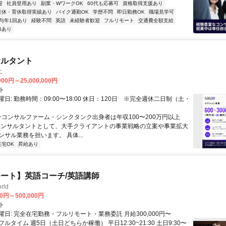
迎
社員登用あり
副業・WワークOK
60代も応募可
資格取得支援あり
産休・育休取得実績あり
バイク通勤OK
学歴不問
即日勤務OK
職場見学可
与年1回あり
経験不問
英語
未経験者歓迎
フルリモート
交通費全額支給
修あり
サルタント
エ
000円～25,000,000円
ト
日: 勤務時間：09:00〜18:00 休日：120日 ※完全週休二日制（土・
 ★コンサルファーム・シンクタンク出身者は年収100〜200万円以上
" コンサルタントとして、大手クライアントの事業戦略の立案や事業拡大
サル業務を担います。 具体...
在宅OK
昇給あり
ート】英語コーチ/英語講師
rld
00円～500,000円
ト
日: 完全在宅勤務・フルリモート・業務委託 月給300,000円〜
円 フルタイム 週5日（土日どちらか稼働） 平日12:30~21:30 土日9:30〜