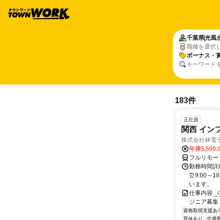
千葉県
光風
職種を選択
ボーナス・
キーワード
183件
正社員
関西 イン
株式会社林電
年俸5,500,
フルリモー
勤務時間詳細
⏰9:00～
います。
仕事内容 _/_
ジニア募集
資格取得支援あ
育休あり
交通