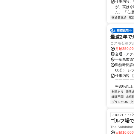
仕事内容:
が、実は今
た」 「心
交通費支給
駅
最速2年で
コスモ石油グル
月給250,0
交通・アク
千葉県市原
勤務時間詳
60分） シフト
仕事内容 
￣￣￣￣￣
率80%以上
制服あり
業界
経験不問
未経
ブランクOK
交
アルバイト・パ
ゴルフ場
The Saintni
日給10,00