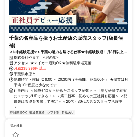
千葉の名産品を扱うお土産店の販売スタッフ(店長候
補)
＜✨未経験応援✨＞千葉の魅力を届ける仕事★未経験歓迎！月8日以上休
み＆残業ほぼ無でプライベート充実◎賞与年2回あり！
株式会社やます <房の駅>
アクセス: ★マイカー通勤OK ★無料駐車場完備
月給235,896円以上
千葉県市原市
勤務時間・曜日: ⏰8:00 ～ 20:30内（実働8h、休憩60分） ★残業は月
平均10h程度と少なめです
仕事内容: ＜経験ゼロから始めたスタッフ多数＞ ＜丁寧な研修で着実
にステップUPできる！＞ ＜第二新卒・初めての正社員も応援＞ ＜配
属先は希望を考慮して決定＞ ＜20代・30代の男女スタッフ活躍中
＞...
即日勤務OK
交通費支給
シフト制
昇給あり
契約社員