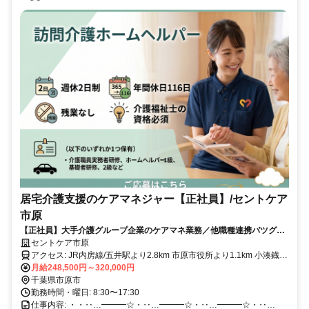
居宅介護支援のケアマネジャー【正社員】/セントケア
市原
【正社員】大手介護グループ企業のケアマネ業務／他職種連携バツグ
ン！スキルアップ
セントケア市原
アクセス: JR内房線/五井駅より2.8km 市原市役所より1.1km 小湊鐡道
バス国分寺入口より徒歩5分 ＜マイカー通勤可／駐車場完備＞
月給248,500円～320,000円
千葉県市原市
勤務時間・曜日: 8:30〜17:30
仕事内容: ・・‥…━━━☆・‥…━━━☆・‥…━━━☆・‥…