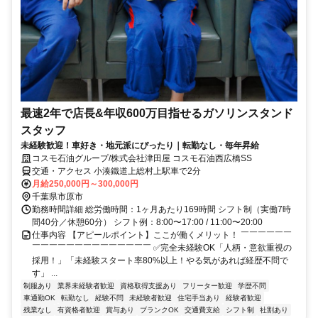
最速2年で店長&年収600万目指せるガソリンスタンド
スタッフ
未経験歓迎！車好き・地元派にぴったり｜転勤なし・毎年昇給
コスモ石油グループ/株式会社津田屋 コスモ石油西広橋SS
交通・アクセス 小湊鐵道上総村上駅車で2分
月給250,000円～300,000円
千葉県市原市
勤務時間詳細 総労働時間：1ヶ月あたり169時間 シフト制（実働7時
間40分／休憩60分） シフト例：8:00〜17:00 / 11:00〜20:00
仕事内容 【アピールポイント】ここが働くメリット！ ￣￣￣￣￣￣
￣￣￣￣￣￣￣￣￣￣￣￣￣￣ ✅完全未経験OK「人柄・意欲重視の
採用！」「未経験スタート率80%以上！やる気があれば経歴不問で
す」 ...
制服あり
業界未経験者歓迎
資格取得支援あり
フリーター歓迎
学歴不問
車通勤OK
転勤なし
経験不問
未経験者歓迎
住宅手当あり
経験者歓迎
残業なし
有資格者歓迎
賞与あり
ブランクOK
交通費支給
シフト制
社割あり