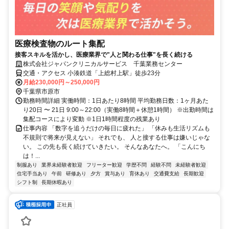
医療検査物のルート集配
接客スキルを活かし、医療業界で"人と関わる仕事"を長く続ける
株式会社ジャパンクリニカルサービス 千葉業務センター
交通・アクセス 小湊鉄道「上総村上駅」徒歩23分
月給230,000円～250,000円
千葉県市原市
勤務時間詳細 実働時間：1日あたり8時間 平均勤務日数：1ヶ月あた
り20日 〜 21日 9:00～22:00（実働8時間＋休憩1時間） ※出勤時間は
集配コースにより変動 ※1日1時間程度の残業あり
仕事内容 「数字を追うだけの毎日に疲れた」 「休みも生活リズムも
不規則で将来が見えない」 それでも、 人と接する仕事は嫌いじゃな
い。 この先も長く続けていきたい。 そんなあなたへ。 「こんにち
は！...
制服あり
業界未経験者歓迎
フリーター歓迎
学歴不問
経験不問
未経験者歓迎
住宅手当あり
午前
研修あり
夕方
賞与あり
育休あり
交通費支給
長期歓迎
シフト制
長期休暇あり
正社員