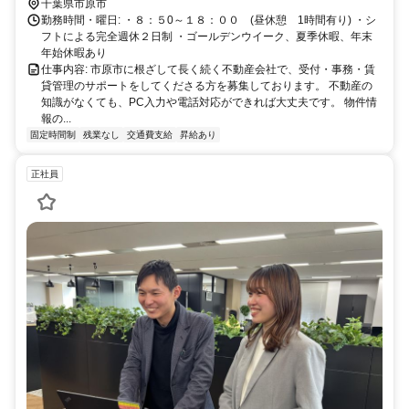
千葉県市原市
勤務時間・曜日: ・８：５0～１８：００ (昼休憩 1時間有り) ・シ
フトによる完全週休２日制 ・ゴールデンウイーク、夏季休暇、年末
年始休暇あり
仕事内容: 市原市に根ざして長く続く不動産会社で、受付・事務・賃
貸管理のサポートをしてくださる方を募集しております。 不動産の
知識がなくても、PC入力や電話対応ができれば大丈夫です。 物件情
報の...
固定時間制
残業なし
交通費支給
昇給あり
正社員