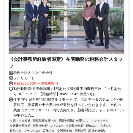
《会計事務所経験者限定》在宅勤務の税務会計スタッ
フ
税理士法人シン中央会計
フルリモート
月給280,000円～350,000円
勤務時間詳細 実働時間：1日あたり8時間 平均勤務日数：1ヶ月あた
り18日 〜 21日 【勤務時間】8:45~17:45(休憩60分)
仕事内容 完全在宅勤務(フルリモート)で、会計データのチェックや顧
客対応、決算書や申告書の作成業務を行っていただきます。 社内の
業務はクラウドサーバー内で完結でき、顧客対応はチャットやメール
が中心なの...
主婦・主夫歓迎
資格取得支援あり
固定時間制
転勤なし
フルリモート
交通費全額支給
経験者歓迎
ネイルOK
有資格者歓迎
研修あり
在宅OK
賞与あり
ブランクOK
育休あり
交通費支給
長期歓迎
駅近5分以内