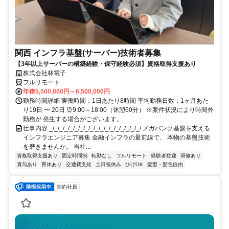
関西 インフラ基盤(サーバー)技術者募集
【3年以上サーバーの構築経験・保守経験必須】資格取得支援あり
株式会社林電子
フルリモート
年俸5,500,000円～6,500,000円
勤務時間詳細 実働時間：1日あたり8時間 平均勤務日数：1ヶ月あた
り19日 〜 20日 ⏰9:00～18:00（休憩60分） ※案件状況により時間外
勤務が 発生する場合がございます。
仕事内容 _/_/_/_/_/_/_/_/_/_/_/_/_/_/_/_/_/_/ メガバンク基盤を支える
インフラエンジニア募集 金融インフラの最前線で、 本物の基盤技術
を磨きませんか。 当社...
資格取得支援あり
固定時間制
転勤なし
フルリモート
経験者歓迎
研修あり
賞与あり
育休あり
交通費支給
土日祝休み
ひげOK
髪型・髪色自由
契約社員