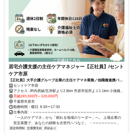
居宅介護支援の主任ケアマネジャー【正社員】/セント
ケア市原
【正社員】大手介護グループ企業の主任ケアマネ業務／他職種連携バツ
グン！スキルアップ
セントケア市原
アクセス: JR内房線/五井駅より2.8km 市原市役所より1.1km 小湊鐡道
バス国分寺入口より徒歩5分 ＜マイカー通勤可／駐車場完備＞
月給285,500円～320,000円
千葉県市原市
勤務時間・曜日: 8:30〜17:30
仕事内容: ・∽∽∽∽∽∽∽∽∽∽∽∽∽∽∽∽∽∽∽∽∽∽∽∽∽∽∽∽∽
「一人のケアマネ」から「頼れる地域のリーダー」へ。 上場企業の
安定基盤で、あなたの経験を次世代へつなぐ。 ・∽∽∽∽∽∽∽∽...
固定時間制
交通費支給
昇給あり