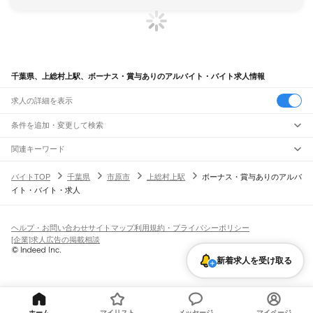
千葉県、上総村上駅、ボーナス・賞与ありのアルバイト・バイト求人情報
求人の詳細を表示
条件を追加・変更して検索
市区町村を追加・変更
関連キーワード
完全在宅ワーク 全国
シール貼り 在宅
現在地周辺
ガチャガチャ
犬カフェ
千葉県
駅を追加・変更
バイトTOP
千葉県
市原市
上総村上駅
ボーナス・賞与ありのアルバ
千葉県
すべて
イト・バイト・求人
千葉市
すべて
職種を追加・変更
JR武蔵野線
中央区
花見川区
稲毛区
若葉区
緑区
美浜区
南流山駅
新松戸駅
新八柱駅
東松戸駅
市川大野駅
船橋法典駅
西船橋駅
飲食・フードサービス
銚子市
市川市
船橋市
館山市
木更津市
松戸市
野田市
茂原市
成田市
佐倉市
東金市
特徴を追加・変更
飲食・フードサービス
すべて
ヘルプ・お問い合わせ
サイトマップ
利用規約・プライバシーポリシー
JR中央・総武線
旭市
習志野市
柏市
勝浦市
市原市
流山市
八千代市
我孫子市
鴨川市
鎌ケ谷市
ホールスタッフ
キッチンスタッフ
皿洗い・洗い場
精肉・鮮魚加工
給食調理
人気
[企業]求人広告の掲載相談
市川駅
本八幡駅
下総中山駅
西船橋駅
船橋駅
東船橋駅
津田沼駅
幕張本郷駅
幕張駅
君津市
富津市
浦安市
四街道市
袖ケ浦市
八街市
印西市
白井市
富里市
南房総市
雇用形態を追加・変更
パン屋（ベーカリー）
フードカウンター販売員
バー（BAR）・バーテンダー
日払いOK
高校生歓迎
学生歓迎
深夜の仕事
髪型・髪色自由
ひげOK
ネイルOK
新検見川駅
稲毛駅
西千葉駅
千葉駅
匝瑳市
香取市
山武市
いすみ市
大網白里市
印旛郡
香取郡
山武郡
長生郡
夷隅郡
飲食店補助（開店・閉店準備）
飲食店（店長・マネージャー）
新着求人を受け取る
ピアスOK
アルバイト・パート
履歴書不要
オープニングスタッフ
留学生・外国人活躍中
安房郡
都道府県を変更
営業・販売
JR総武本線
勤務期間
正社員
市川駅
船橋駅
津田沼駅
稲毛駅
千葉駅
東千葉駅
都賀駅
四街道駅
物井駅
佐倉駅
営業・販売
すべて
短期
契約社員
単発・1日OK
長期
期間限定（春夏冬休み等）
南酒々井駅
榎戸駅
八街駅
日向駅
成東駅
松尾駅
横芝駅
飯倉駅
八日市場駅
干潟駅
旭駅
営業
テレフォンアポインター（テレアポ）
ルートセールス
コンビニ
シフト
派遣社員
飯岡駅
倉橋駅
猿田駅
松岸駅
銚子駅
フードカウンター販売員
アパレル
家電量販店・携帯販売（携帯ショップ）
土日祝のみOK
業務委託
平日のみOK
週1日からOK
週2・3日からOK
週4日以上OK
ホーム
マイリスト
メッセージ
マイページ