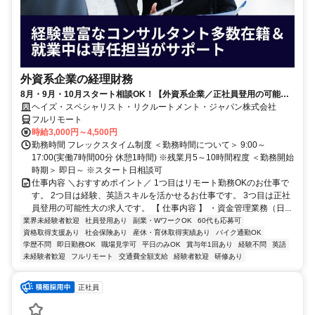
外資系企業の経理財務
8月・9月・10月スタート相談OK！【外資系企業／正社員登用の可能性
大／700万～800万／リモート勤務OK】経理財務
ヘイズ・スペシャリスト・リクルートメント・ジャパン株式会社
フルリモート
時給3,000円～4,500円
勤務時間 フレックスタイム制度 ＜勤務時間について＞ 9:00～
17:00(実働7時間00分 休憩1時間) ※残業月5～10時間程度 ＜勤務開始
時期＞ 即日～ ※スタート日相談可
仕事内容 ＼おすすめポイント／ 1つ目はリモート勤務OKのお仕事で
す。 2つ目は経験、英語スキルを活かせるお仕事です。 3つ目は正社
員登用の可能性大の求人です。 【 仕事内容 】 ・資金管理業務（日...
業界未経験者歓迎
社員登用あり
副業・WワークOK
60代も応募可
資格取得支援あり
社会保険あり
産休・育休取得実績あり
バイク通勤OK
学歴不問
即日勤務OK
職場見学可
平日のみOK
賞与年1回あり
経験不問
英語
未経験者歓迎
フルリモート
交通費全額支給
経験者歓迎
研修あり
正社員