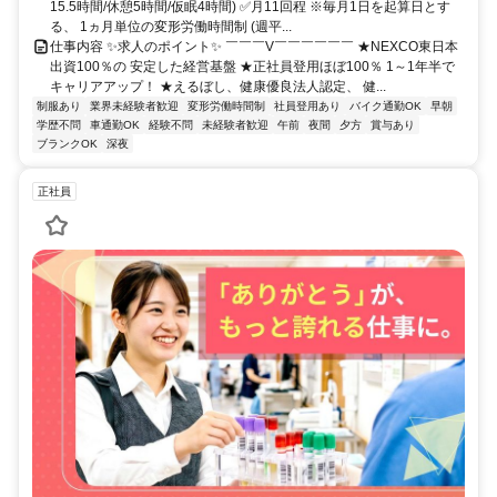
15.5時間/休憩5時間/仮眠4時間) ✅月11回程 ※毎月1日を起算日とす
る、 1ヵ月単位の変形労働時間制 (週平...
仕事内容 ✨求人のポイント✨ ￣￣￣V￣￣￣￣￣￣ ★NEXCO東日本
出資100％の 安定した経営基盤 ★正社員登用ほぼ100％ 1～1年半で
キャリアアップ！ ★えるぼし、健康優良法人認定、 健...
制服あり
業界未経験者歓迎
変形労働時間制
社員登用あり
バイク通勤OK
早朝
学歴不問
車通勤OK
経験不問
未経験者歓迎
午前
夜間
夕方
賞与あり
ブランクOK
深夜
正社員