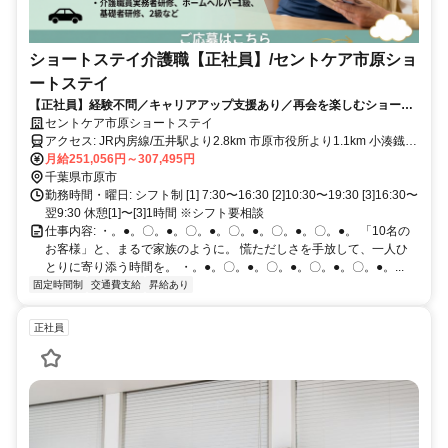
ショートステイ介護職【正社員】/セントケア市原ショ
ートステイ
【正社員】経験不問／キャリアアップ支援あり／再会を楽しむショート
ステイでの介護職
セントケア市原ショートステイ
アクセス: JR内房線/五井駅より2.8km 市原市役所より1.1km 小湊鐡道
バス国分寺入口より徒歩5分 ＜マイカー通勤可／駐車場完備＞
月給251,056円～307,495円
千葉県市原市
勤務時間・曜日: シフト制 [1] 7:30〜16:30 [2]10:30〜19:30 [3]16:30〜
翌9:30 休憩[1]〜[3]1時間 ※シフト要相談
仕事内容: ・。●。〇。●。〇。●。〇。●。〇。●。〇。●。 「10名の
お客様」と、まるで家族のように。 慌ただしさを手放して、一人ひ
とりに寄り添う時間を。 ・。●。〇。●。〇。●。〇。●。〇。●。...
固定時間制
交通費支給
昇給あり
正社員