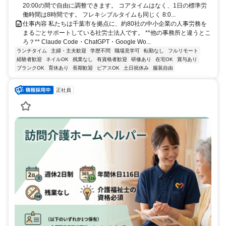
20:00の間で自由に調整できます。 コアタイムはなく、1日の標準労
働時間は8時間です。 フレキシブルタイムも同じく 8:0...
仕事内容 私たちは千葉市を拠点に、約80社の中小企業の人事労務を
まるごとサポートしている社労士法人です。 **他の事務所と違うとこ
ろ？** Claude Code・ChatGPT・Google Wo...
ランチタイム
主婦・主夫歓迎
学歴不問
職場見学可
転勤なし
フルリモート
経験者歓迎
ネイルOK
残業なし
有資格者歓迎
研修あり
在宅OK
賞与あり
ブランクOK
育休あり
長期歓迎
ピアスOK
土日祝休み
服装自由
正社員