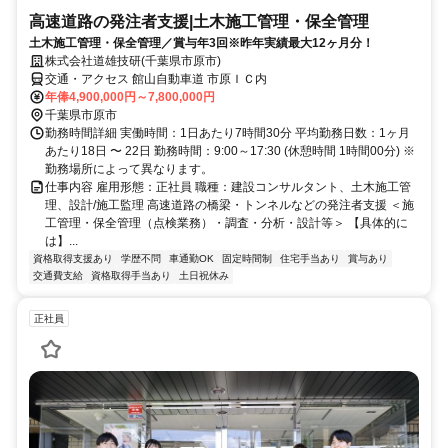
高速道路の発注者支援|土木施工管理・保全管理
土木施工管理・保全管理／賞与年3回※昨年実績最大12ヶ月分！
株式会社道雄技研(千葉県市原市)
交通・アクセス 館山自動車道 市原ＩＣ内
年俸4,900,000円～7,800,000円
千葉県市原市
勤務時間詳細 実働時間：1日あたり7時間30分 平均勤務日数：1ヶ月
あたり18日 〜 22日 勤務時間：9:00～17:30 (休憩時間 1時間00分) ※
勤務場所によって異なります。
仕事内容 雇用形態：正社員 職種：建設コンサルタント、土木施工管
理、設計/施工監理 高速道路の橋梁・トンネルなどの発注者支援 ＜施
工管理・保全管理（点検業務）・調査・分析・設計等＞ 【具体的に
は】...
資格取得支援あり
学歴不問
車通勤OK
固定時間制
住宅手当あり
賞与あり
交通費支給
資格取得手当あり
土日祝休み
正社員