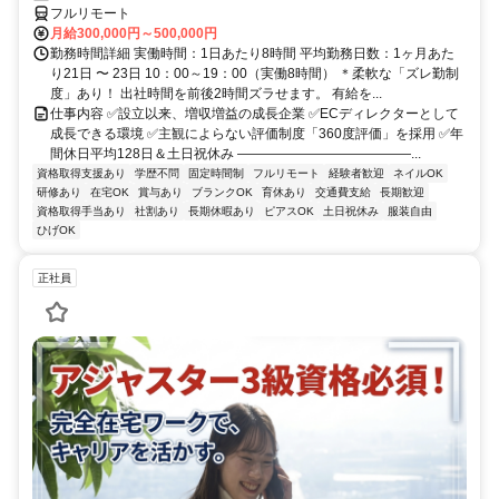
フルリモート
月給300,000円～500,000円
勤務時間詳細 実働時間：1日あたり8時間 平均勤務日数：1ヶ月あた
り21日 〜 23日 10：00～19：00（実働8時間） ＊柔軟な「ズレ勤制
度」あり！ 出社時間を前後2時間ズラせます。 有給を...
仕事内容 ✅設立以来、増収増益の成長企業 ✅ECディレクターとして
成長できる環境 ✅主観によらない評価制度「360度評価」を採用 ✅年
間休日平均128日＆土日祝休み ―――――――――――――...
資格取得支援あり
学歴不問
固定時間制
フルリモート
経験者歓迎
ネイルOK
研修あり
在宅OK
賞与あり
ブランクOK
育休あり
交通費支給
長期歓迎
資格取得手当あり
社割あり
長期休暇あり
ピアスOK
土日祝休み
服装自由
ひげOK
正社員