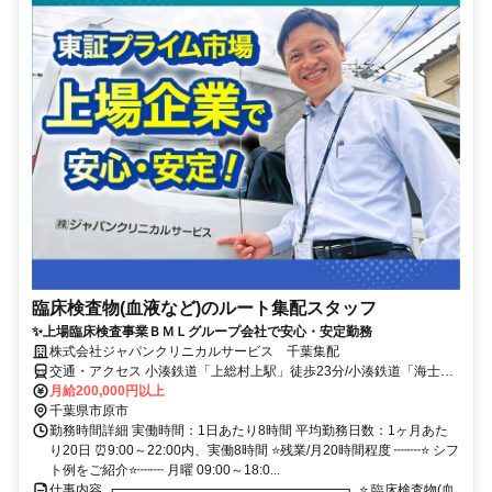
臨床検査物(血液など)のルート集配スタッフ
✨上場臨床検査事業ＢＭＬグループ会社で安心・安定勤務
株式会社ジャパンクリニカルサービス 千葉集配
交通・アクセス 小湊鉄道「上総村上駅」徒歩23分/小湊鉄道「海士有
木駅」徒歩25分
月給200,000円以上
千葉県市原市
勤務時間詳細 実働時間：1日あたり8時間 平均勤務日数：1ヶ月あた
り20日 ⏰9:00～22:00内、実働8時間 ⭐残業/月20時間程度 ┉┉⭐ シフ
ト例をご紹介⭐┉┉ 月曜 09:00～18:0...
仕事内容 ┏━━━━━━━━━━━━━━━━━┓ ⭐ 臨床検査物(血