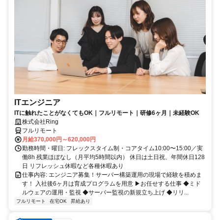
ITエンジニア
ITに触れたことがなくてもOK｜フルリモート｜研修6ヶ月｜未経験OK
株式会社Ring
フルリモート
月給370,000円～620,000円
勤務時間・曜日: フレックスタイム制・コアタイム10:00〜15:00／実
働8h 残業ほぼなし（月平均5時間以内） 休日は土日祝、年間休日128
日 リフレッシュ休暇など各種休暇あり
仕事内容: エンジニア募集！サーバー構築運用の現場で経験を積めま
す！ 入社後6ヶ月は育成プログラムを用意 ▶お任せする仕事 ◆ミド
ルウェアの運用・監視 ◆サーバー監視の新規立ち上げ ◆リリ...
フルリモート
在宅OK
昇給あり