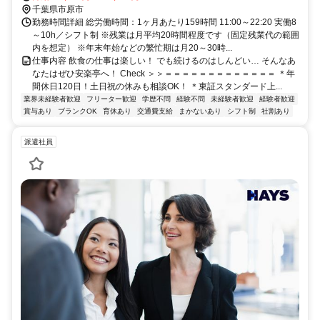
12分
千葉県市原市
勤務時間詳細 総労働時間：1ヶ月あたり159時間 11:00～22:20 実働8
～10h／シフト制 ※残業は月平均20時間程度です（固定残業代の範囲
内を想定） ※年末年始などの繁忙期は月20～30時...
仕事内容 飲食の仕事は楽しい！ でも続けるのはしんどい… そんなあ
なたはぜひ安楽亭へ！ Check ＞＞＝＝＝＝＝＝＝＝＝＝＝＝＝ ＊年
間休日120日！土日祝の休みも相談OK！ ＊東証スタンダード上...
業界未経験者歓迎
フリーター歓迎
学歴不問
経験不問
未経験者歓迎
経験者歓迎
賞与あり
ブランクOK
育休あり
交通費支給
まかないあり
シフト制
社割あり
派遣社員