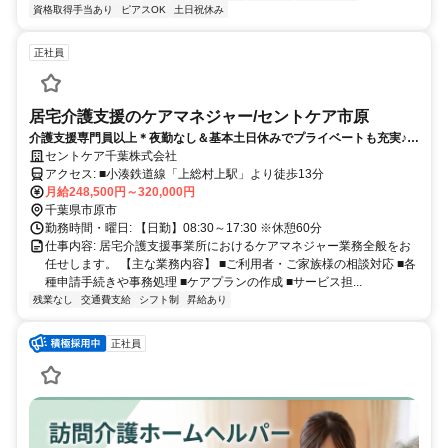
資格取得手当あり
ピアスOK
土日祝休み
正社員
居宅介護支援のケアマネジャー/セントケア市原
介護支援専門員以上＊夜勤なし＆基本土日休みでプライベートも充実♪賞
与年2回/昇給あり＊車通勤可＊充実研修でブランクがあっても安心◎
セントケア千葉株式会社
アクセス: ■小湊鉄道線「上総村上駅」より徒歩13分
月給248,500円～320,000円
千葉県市原市
勤務時間・曜日: 【日勤】08:30～17:30 ※休憩60分
仕事内容: 居宅介護支援事業所におけるケアマネジャー業務全般をお
任せします。 【主な業務内容】 ■ご利用者・ご家族様の相談対応 ■各
種申請手続きや事務処理 ■ケアプランの作成 ■サービス担...
残業なし
交通費支給
シフト制
昇給あり
正社員