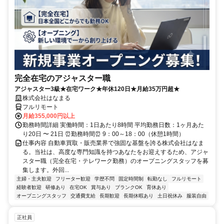
完全在宅のアジャスター職
アジャスター3級★在宅ワーク★年休120日★月給35万円超★
株式会社はなまる
フルリモート
月給355,000円以上
勤務時間詳細 実働時間：1日あたり8時間 平均勤務日数：1ヶ月あた
り20日 〜 21日 ⏰勤務時間⏰ 9：00～18：00（休憩1時間）
仕事内容 自動車買取・販売業界で強固な基盤を誇る株式会社はなま
る。当社は、高度な専門知識を持つあなたをお迎えするため、アジャ
スター職（完全在宅・テレワーク勤務）のオープニングスタッフを募
集します。外回...
主婦・主夫歓迎
フリーター歓迎
学歴不問
固定時間制
転勤なし
フルリモート
経験者歓迎
研修あり
在宅OK
賞与あり
ブランクOK
育休あり
オープニングスタッフ
交通費支給
長期歓迎
長期休暇あり
土日祝休み
服装自由
正社員