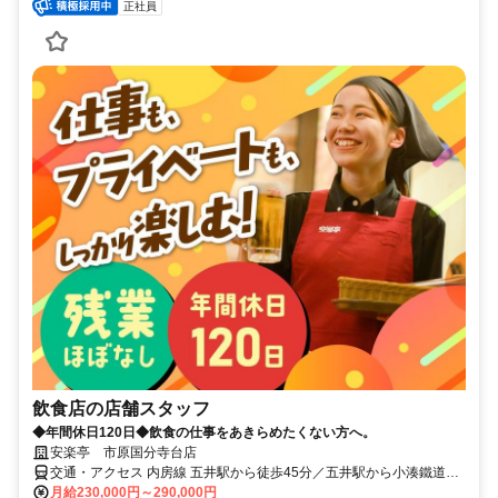
正社員
飲食店の店舗スタッフ
◆年間休日120日◆飲食の仕事をあきらめたくない方へ。
安楽亭 市原国分寺台店
交通・アクセス 内房線 五井駅から徒歩45分／五井駅から小湊鐵道バ
スで12分／八幡宿駅から小湊鐵道バスで22分／五井駅から自転車で
月給230,000円～290,000円