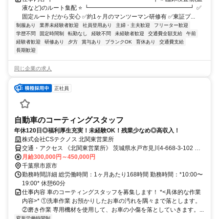
液など)のルート集配 ⭐ ┗━━━━━━━━━━━━━━━━━┛ ✅
固定ルートだから安心 ✅約1ヶ月のマンツーマン研修有 ✅東証プ...
制服あり
業界未経験者歓迎
社員登用あり
主婦・主夫歓迎
フリーター歓迎
学歴不問
固定時間制
転勤なし
経験不問
未経験者歓迎
交通費全額支給
午前
経験者歓迎
研修あり
夕方
賞与あり
ブランクOK
育休あり
交通費支給
長期歓迎
同じ企業の求人
正社員
自動車のコーティングスタッフ
年休120日◎福利厚生充実！未経験OK！残業少なめ◎高収入！
株式会社CSテクノス 北関東営業所
交通・アクセス 《北関東営業所》 茨城県水戸市見川4-668-3-102 ※
茨城交通路線バス『大内田』停車場 徒歩2分
月給300,000円～450,000円
千葉県市原市
勤務時間詳細 総労働時間：1ヶ月あたり168時間 勤務時間：*10:00〜
19:00* 休憩60分
仕事内容 車のコーティングスタッフを募集します！ *<具体的な作業
内容>* ①洗車作業 お預かりしたお車の汚れを隅々まで落とします。
②磨き作業 専用機材を使用して、お車の小傷を落としていきます。...
変形労働時間制