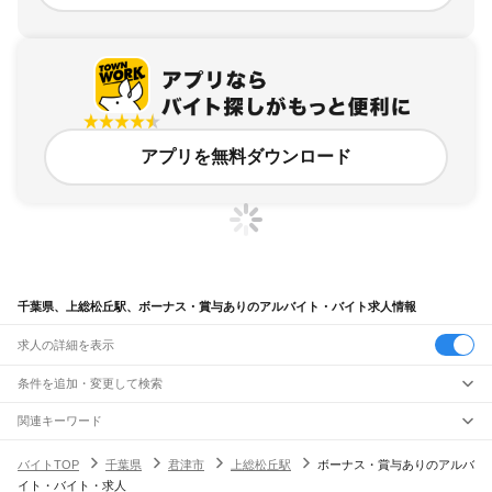
アプリを無料ダウンロード
千葉県、上総松丘駅、ボーナス・賞与ありのアルバイト・バイト求人情報
求人の詳細を表示
条件を追加・変更して検索
市区町村を追加・変更
関連キーワード
完全在宅ワーク 全国
シール貼り 在宅
現在地周辺
ガチャガチャ
犬カフェ
千葉県
駅を追加・変更
バイトTOP
千葉県
君津市
上総松丘駅
ボーナス・賞与ありのアルバ
千葉県
すべて
イト・バイト・求人
千葉市
すべて