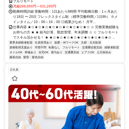
フルリモート
月給208,000円～431,200円
勤務時間詳細 実働時間：1日あたり8時間 平均勤務日数：1ヶ月あた
り18日 〜 20日 フレックスタイム制 （標準労働時間／1日8h） ※メ
インタイム／10：00～16：00 ◎残業少なめ！ 月平...
仕事内容 ★☆★☆★☆★☆★☆★☆★☆★☆★☆ ☆ 労務実務経験を
お持ちの方 ★ ★ 給与計算、勤怠管理、年末調整 ☆ ☆ フルリモート
でスキル活かせる！ ★ ★☆★☆★☆★☆★☆★☆★☆★☆★☆ ...
業界未経験者歓迎
社員登用あり
副業・WワークOK
主婦・主夫歓迎
資格取得支援あり
学歴不問
転勤なし
フルリモート
交通費全額支給
経験者歓迎
ネイルOK
研修あり
在宅OK
賞与あり
交通費支給
ピアスOK
土日祝休み
服装自由
髪型・髪色自由
正社員