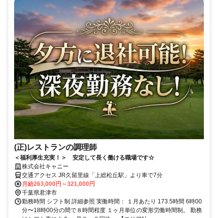
(正)レストランの調理師
＜福利厚生充実！＞ 安定して長く働ける職場です☆
株式会社キャニー
交通アクセス JR久留里線「上総松丘駅」より車で7分
月給263,000円～321,000円
千葉県君津市
勤務時間 シフト制 詳細参照 実働時間： １月あたり 173.5時間 6時00
分〜18時00分の間で８時間程度 １ヶ月単位の変形労働時間制。 勤務