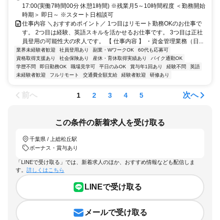
17:00(実働7時間00分 休憩1時間) ※残業月5～10時間程度 ＜勤務開始
時期＞ 即日～ ※スタート日相談可
仕事内容 ＼おすすめポイント／ 1つ目はリモート勤務OKのお仕事で
す。 2つ目は経験、英語スキルを活かせるお仕事です。 3つ目は正社
員登用の可能性大の求人です。 【 仕事内容 】 ・資金管理業務（日...
業界未経験者歓迎
社員登用あり
副業・WワークOK
60代も応募可
資格取得支援あり
社会保険あり
産休・育休取得実績あり
バイク通勤OK
学歴不問
即日勤務OK
職場見学可
平日のみOK
賞与年1回あり
経験不問
英語
未経験者歓迎
フルリモート
交通費全額支給
経験者歓迎
研修あり
前へ
次へ
1
2
3
4
5
この条件の新着求人を受け取る
千葉県 / 上総松丘駅
ボーナス・賞与あり
「LINEで受け取る」では、新着求人のほか、おすすめ情報なども配信しま
す。
詳しくはこちら
LINEで受け取る
メールで受け取る