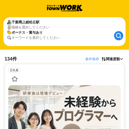
千葉県
上総松丘駅
職種を選択してください
ボーナス・賞与あり
キーワードを選択してください
134件
条件保存
関連度順
正社員