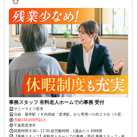
事務スタッフ 有料老人ホームでの事務 受付
サニーライフ君津
沿線・最寄駅 ＪＲ内房線「君津駅」から専用バス約２３分（※君津
駅より送迎有）マイカー・バイク通勤可（無料駐車場有）
月給230,000円以上
千葉県君津市
就業時間 8:30～17:30 総労働時間：1週あたり 40時間
【事務スタッフ】有料老人ホームでの事務・受付 事務スタッフ・有