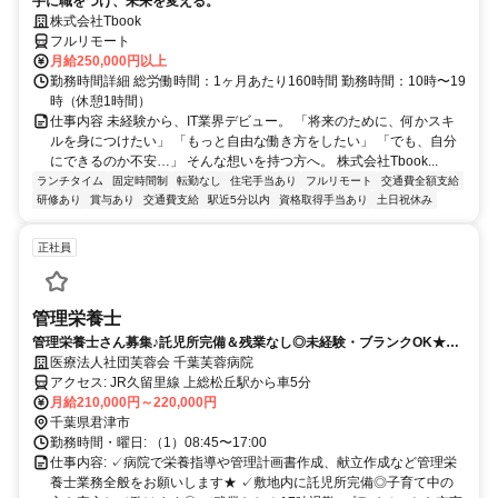
手に職をつけ、未来を変える。
株式会社Tbook
フルリモート
月給250,000円以上
勤務時間詳細 総労働時間：1ヶ月あたり160時間 勤務時間：10時〜19
時（休憩1時間）
仕事内容 未経験から、IT業界デビュー。 「将来のために、何かスキ
ルを身につけたい」 「もっと自由な働き方をしたい」 「でも、自分
にできるのか不安…」 そんな想いを持つ方へ。 株式会社Tbook...
ランチタイム
固定時間制
転勤なし
住宅手当あり
フルリモート
交通費全額支給
研修あり
賞与あり
交通費支給
駅近5分以内
資格取得手当あり
土日祝休み
正社員
管理栄養士
管理栄養士さん募集♪託児所完備＆残業なし◎未経験・ブランクOK★年
間休日105日＆マイカー通勤OK☆彡働きやすい慢性期病院でのお仕事で
医療法人社団芙蓉会 千葉芙蓉病院
す☆
アクセス: JR久留里線 上総松丘駅から車5分
月給210,000円～220,000円
千葉県君津市
勤務時間・曜日: （1）08:45〜17:00
仕事内容: ✓病院で栄養指導や管理計画書作成、献立作成など管理栄
養士業務全般をお願いします★ ✓敷地内に託児所完備◎子育て中の