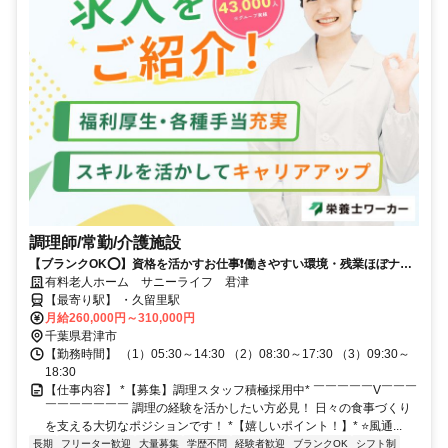
調理師/常勤/介護施設
【ブランクOK⭕️】資格を活かすお仕事❗️働きやすい環境・残業ほぼナシ
✨
有料老人ホーム サニーライフ 君津
【最寄り駅】 ・久留里駅
月給260,000円～310,000円
千葉県君津市
【勤務時間】 （1）05:30～14:30 （2）08:30～17:30 （3）09:30～
18:30
【仕事内容】 *【募集】調理スタッフ積極採用中* ￣￣￣￣￣V￣￣￣
￣￣￣￣￣￣￣ 調理の経験を活かしたい方必見！ 日々の食事づくり
を支える大切なポジションです！ *【嬉しいポイント！】* ⭐️風通...
長期
フリーター歓迎
大量募集
学歴不問
経験者歓迎
ブランクOK
シフト制