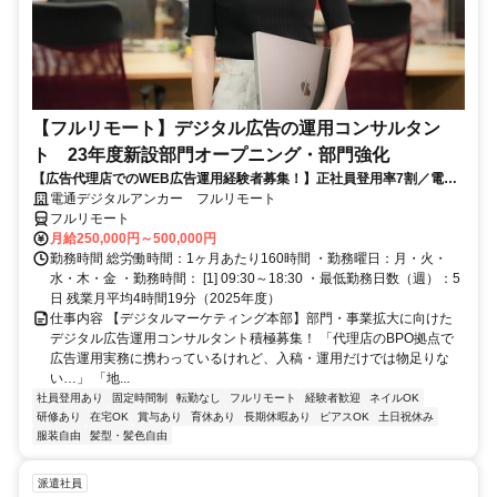
【フルリモート】デジタル広告の運用コンサルタン
ト 23年度新設部門オープニング・部門強化
【広告代理店でのWEB広告運用経験者募集！】正社員登用率7割／電通
G／全国×完全在宅／年休126日・土日祝休み／残業月平均4時間19分
電通デジタルアンカー フルリモート
フルリモート
月給250,000円～500,000円
勤務時間 総労働時間：1ヶ月あたり160時間 ・勤務曜日：月・火・
水・木・金 ・勤務時間： [1] 09:30～18:30 ・最低勤務日数（週）：5
日 残業月平均4時間19分（2025年度）
仕事内容 【デジタルマーケティング本部】部門・事業拡大に向けた
デジタル広告運用コンサルタント積極募集！ 「代理店のBPO拠点で
広告運用実務に携わっているけれど、入稿・運用だけでは物足りな
い…」 「地...
社員登用あり
固定時間制
転勤なし
フルリモート
経験者歓迎
ネイルOK
研修あり
在宅OK
賞与あり
育休あり
長期休暇あり
ピアスOK
土日祝休み
服装自由
髪型・髪色自由
派遣社員