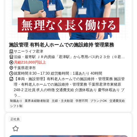
施設管理 有料老人ホームでの施設維持 管理業務
サニーライフ君津
沿線・最寄駅 ＪＲ内房線「君津駅」から専用バス約２３分（※君津
駅より送迎有）マイカー・バイク通勤可（無料駐車場有）
月給210,000円以上
千葉県君津市
就業時間 8:30～17:30 総労働時間：1週あたり 40時間
【車両・施設管理】有料老人ホームでの施設維持・管理業務 施設管
理・有料老人ホームでの施設維持・管理業務 千葉県君津市東猪原
248-2 正社員 求人の特徴 交通費支給 介護休暇あり 慶弔休暇あり ブ
ラ...
制服あり
業界未経験者歓迎
主婦・主夫歓迎
学歴不問
ブランクOK
交通費支給
シフト制
正社員