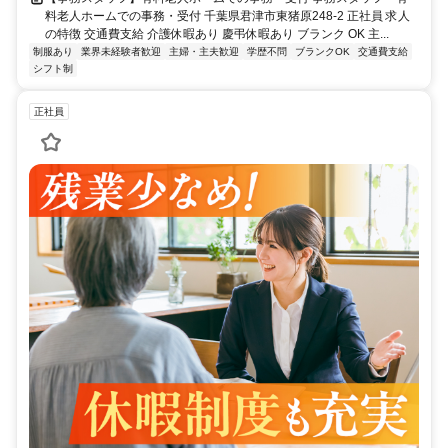
料老人ホームでの事務・受付 千葉県君津市東猪原248-2 正社員 求人
の特徴 交通費支給 介護休暇あり 慶弔休暇あり ブランク OK 主...
制服あり
業界未経験者歓迎
主婦・主夫歓迎
学歴不問
ブランクOK
交通費支給
シフト制
正社員