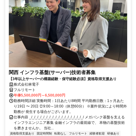
関西 インフラ基盤(サーバー)技術者募集
【3年以上サーバーの構築経験・保守経験必須】資格取得支援あり
株式会社林電子
フルリモート
年俸5,500,000円～6,500,000円
勤務時間詳細 実働時間：1日あたり8時間 平均勤務日数：1ヶ月あた
り19日 〜 20日 ⏰9:00～18:00（休憩60分） ※案件状況により時間外
勤務が 発生する場合がございます。
仕事内容 _/_/_/_/_/_/_/_/_/_/_/_/_/_/_/_/_/_/ メガバンク基盤を支える
インフラエンジニア募集 金融インフラの最前線で、 本物の基盤技術
を磨きませんか。 当社...
資格取得支援あり
固定時間制
転勤なし
フルリモート
経験者歓迎
研修あり