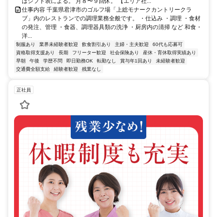
はシフト表による。 ⽉８〜９回休。 【エリア社...
仕事内容 千葉県君津市のゴルフ場「上総モナークカントリークラ
ブ」内のレストランでの調理業務全般です。 ・仕込み ・調理 ・食材
の発注、管理 ・食器、調理器具類の洗浄 ・厨房内の清掃 など 和食・
洋...
制服あり
業界未経験者歓迎
飲食割引あり
主婦・主夫歓迎
60代も応募可
資格取得支援あり
長期
フリーター歓迎
社会保険あり
産休・育休取得実績あり
早朝
午後
学歴不問
即日勤務OK
転勤なし
賞与年1回あり
未経験者歓迎
交通費全額支給
経験者歓迎
残業なし
正社員