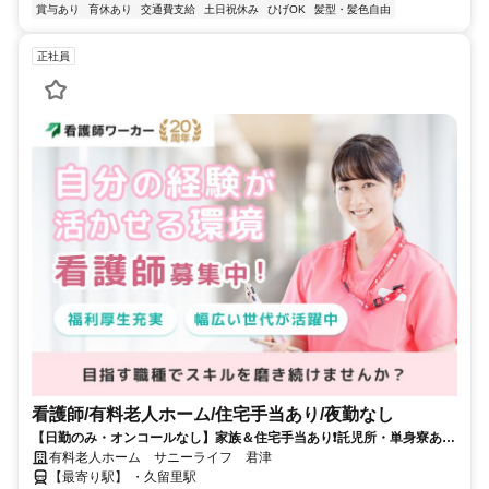
賞与あり
育休あり
交通費支給
土日祝休み
ひげOK
髪型・髪色自由
正社員
看護師/有料老人ホーム/住宅手当あり/夜勤なし
【日勤のみ・オンコールなし】家族＆住宅手当あり❗️託児所・単身寮あり
❗️全国159施設を展開する大手法人が母体の有料老人ホーム❗️
有料老人ホーム サニーライフ 君津
【最寄り駅】 ・久留里駅