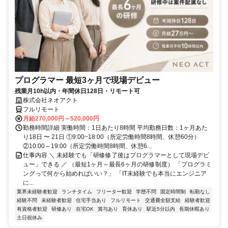
プログラマー 最短3ヶ月で現場デビュー
残業月10h以内・年間休日128日・リモート可
株式会社ネオアクト
フルリモート
月給270,000円～520,000円
勤務時間詳細 実働時間：1日あたり8時間 平均勤務日数：1ヶ月あた
り18日 〜 21日 ①9:00~18:00（所定労働時間8時間、休憩60分）
②10:00～19:00（所定労働時間8時間、休憩6...
仕事内容 ＼ 未経験でも「研修修了後はプログラマーとして現場デビ
ュー」できる ／ （最短1ヶ月～最長6ヶ月の研修制度） 「プログラミ
ングって何から始めればいい？」 「IT未経験でも本当にエンジニア
に...
業界未経験者歓迎
ランチタイム
フリーター歓迎
学歴不問
固定時間制
転勤なし
経験不問
未経験者歓迎
住宅手当あり
フルリモート
交通費全額支給
経験者歓迎
有資格者歓迎
研修あり
在宅OK
賞与あり
育休あり
駅近5分以内
長期休暇あり
土日祝休み