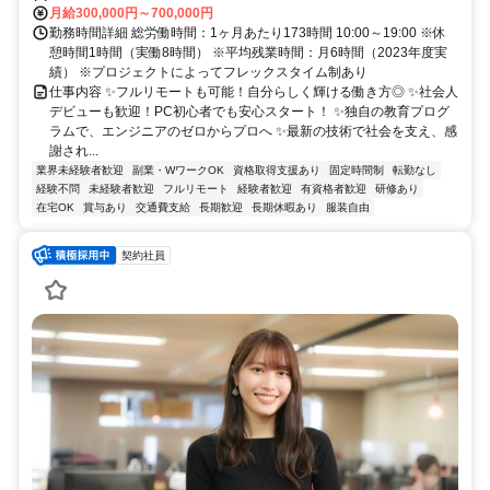
月給300,000円～700,000円
勤務時間詳細 総労働時間：1ヶ月あたり173時間 10:00～19:00 ※休
憩時間1時間（実働8時間） ※平均残業時間：月6時間（2023年度実
績） ※プロジェクトによってフレックスタイム制あり
仕事内容 ✨フルリモートも可能！自分らしく輝ける働き方◎ ✨社会人
デビューも歓迎！PC初心者でも安心スタート！ ✨独自の教育プログ
ラムで、エンジニアのゼロからプロへ ✨最新の技術で社会を支え、感
謝され...
業界未経験者歓迎
副業・WワークOK
資格取得支援あり
固定時間制
転勤なし
経験不問
未経験者歓迎
フルリモート
経験者歓迎
有資格者歓迎
研修あり
在宅OK
賞与あり
交通費支給
長期歓迎
長期休暇あり
服装自由
契約社員