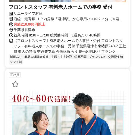
フロントスタッフ 有料老人ホームでの事務 受付
サニーライフ君津
沿線・最寄駅 ＪＲ内房線「君津駅」から専用バス約２３分（※君津
駅より送迎有）マイカー・バイク通勤可（無料駐車場有）
月給210,000円以上
千葉県君津市
就業時間 8:30～17:30 総労働時間：1週あたり 40時間
【フロントスタッフ】有料老人ホームでの事務・受付 フロントスタ
ッフ・有料老人ホームでの事務・受付 千葉県君津市東猪原248-2 正社
員 求人の特徴 交通費支給 介護休暇あり 慶弔休暇あり ブランク ...
制服あり
業界未経験者歓迎
主婦・主夫歓迎
学歴不問
ブランクOK
交通費支給
シフト制
正社員