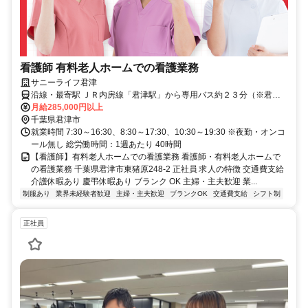
看護師 有料老人ホームでの看護業務
サニーライフ君津
沿線・最寄駅 ＪＲ内房線「君津駅」から専用バス約２３分（※君津
駅より送迎有）マイカー・バイク通勤可（無料駐車場有）
月給285,000円以上
千葉県君津市
就業時間 7:30～16:30、8:30～17:30、10:30～19:30 ※夜勤・オンコ
ール無し 総労働時間：1週あたり 40時間
【看護師】有料老人ホームでの看護業務 看護師・有料老人ホームで
の看護業務 千葉県君津市東猪原248-2 正社員 求人の特徴 交通費支給
介護休暇あり 慶弔休暇あり ブランク OK 主婦・主夫歓迎 業...
制服あり
業界未経験者歓迎
主婦・主夫歓迎
ブランクOK
交通費支給
シフト制
正社員