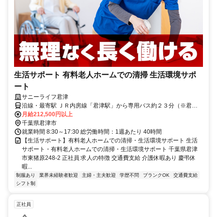
生活サポート 有料老人ホームでの清掃 生活環境サポ
ート
サニーライフ君津
沿線・最寄駅 ＪＲ内房線「君津駅」から専用バス約２３分（※君津
駅より送迎有）マイカー・バイク通勤可（無料駐車場有）
月給212,500円以上
千葉県君津市
就業時間 8:30～17:30 総労働時間：1週あたり 40時間
【生活サポート】有料老人ホームでの清掃・生活環境サポート 生活
サポート・有料老人ホームでの清掃・生活環境サポート 千葉県君津
市東猪原248-2 正社員 求人の特徴 交通費支給 介護休暇あり 慶弔休
暇...
制服あり
業界未経験者歓迎
主婦・主夫歓迎
学歴不問
ブランクOK
交通費支給
シフト制
正社員