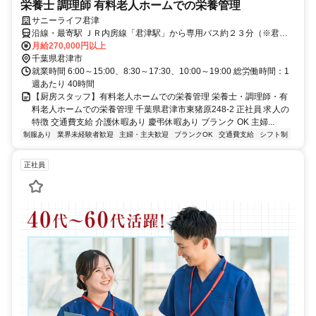
栄養士 調理師 有料老人ホームでの栄養管理
サニーライフ君津
沿線・最寄駅 ＪＲ内房線「君津駅」から専用バス約２３分（※君津
駅より送迎有）マイカー・バイク通勤可（無料駐車場有）
月給270,000円以上
千葉県君津市
就業時間 6:00～15:00、8:30～17:30、10:00～19:00 総労働時間：1
週あたり 40時間
【厨房スタッフ】有料老人ホームでの栄養管理 栄養士・調理師・有
料老人ホームでの栄養管理 千葉県君津市東猪原248-2 正社員 求人の
特徴 交通費支給 介護休暇あり 慶弔休暇あり ブランク OK 主婦...
制服あり
業界未経験者歓迎
主婦・主夫歓迎
ブランクOK
交通費支給
シフト制
正社員