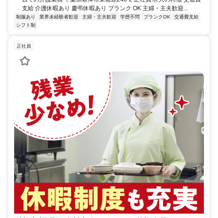
支給 介護休暇あり 慶弔休暇あり ブランク OK 主婦・主夫歓迎...
制服あり
業界未経験者歓迎
主婦・主夫歓迎
学歴不問
ブランクOK
交通費支給
シフト制
正社員