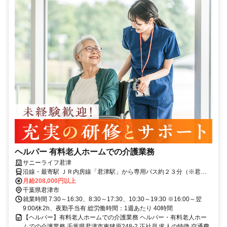
ヘルパー 有料老人ホームでの介護業務
サニーライフ君津
沿線・最寄駅 ＪＲ内房線「君津駅」から専用バス約２３分（※君津
駅より送迎有）マイカー・バイク通勤可（無料駐車場有）
月給208,000円以上
千葉県君津市
就業時間 7:30～16:30、8:30～17:30、10:30～19:30 ※16:00～翌
9:00/休2h、夜勤手当有 総労働時間：1週あたり 40時間
【ヘルパー】有料老人ホームでの介護業務 ヘルパー・有料老人ホー
ムでの介護業務 千葉県君津市東猪原248-2 正社員 求人の特徴 交通費