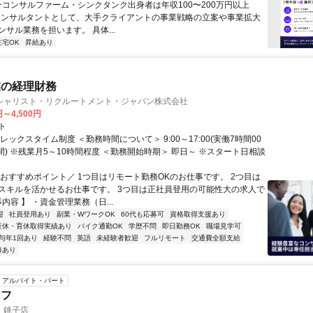
 ★コンサルファーム・シンクタンク出身者は年収100〜200万円以上
" コンサルタントとして、大手クライアントの事業戦略の立案や事業拡大
サル業務を担います。 具体...
在宅OK
昇給あり
業の経理財務
シャリスト・リクルートメント・ジャパン株式会社
円～4,500円
ト
レックスタイム制度 ＜勤務時間について＞ 9:00～17:00(実働7時間00
間) ※残業月5～10時間程度 ＜勤務開始時期＞ 即日～ ※スタート日相談
＼おすすめポイント／ 1つ目はリモート勤務OKのお仕事です。 2つ目は
スキルを活かせるお仕事です。 3つ目は正社員登用の可能性大の求人で
事内容 】 ・資金管理業務（日...
迎
社員登用あり
副業・WワークOK
60代も応募可
資格取得支援あり
産休・育休取得実績あり
バイク通勤OK
学歴不問
即日勤務OK
職場見学可
与年1回あり
経験不問
英語
未経験者歓迎
フルリモート
交通費全額支給
修あり
アルバイト・パート
ッフ
 銚子店