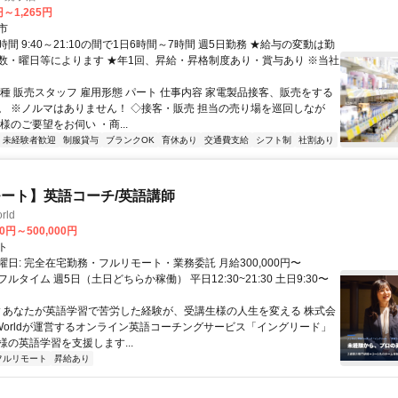
円～1,265円
市
間 9:40～21:10の間で1日6時間～7時間 週5日勤務 ★給与の変動は勤
数・曜日等によります ★年1回、昇給・昇格制度あり・賞与あり ※当社
職種 販売スタッフ 雇用形態 パート 仕事内容 家電製品接客、販売をする
。 ※ノルマはありません！ ◇接客・販売 担当の売り場を巡回しなが
様のご要望をお伺い ・商...
未経験者歓迎
制服貸与
ブランクOK
育休あり
交通費支給
シフト制
社割あり
ート】英語コーチ/英語講師
rld
00円～500,000円
ト
日: 完全在宅勤務・フルリモート・業務委託 月給300,000円〜
円 フルタイム 週5日（土日どちらか稼働） 平日12:30~21:30 土日9:30〜
 ▼あなたが英語学習で苦労した経験が、受講生様の人生を変える 株式会
w Worldが運営するオンライン英語コーチングサービス「イングリード」
様の英語学習を支援します...
フルリモート
昇給あり