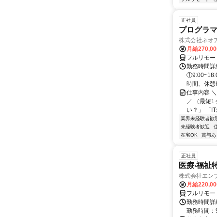
正社員
プログラマ
株式会社ネオ
月給270,0
フルリモー
勤務時間詳細
①9:00~
時間、休憩6.
仕事内容 
／ （最短
い？」 「I
業界未経験者歓
未経験者歓迎
在宅OK
賞与あ
正社員
医療‧福祉
株式会社エン
月給220,0
フルリモー
勤務時間詳細
勤務時間：9