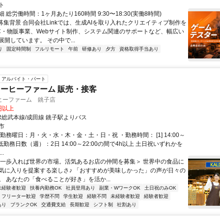
ト
 総労働時間：1ヶ月あたり160時間 9:30〜18:30(実働8時間)
●募集背景 合同会社Linkでは、生成AIを取り入れたクリエイティブ制作を
C・物販事業、Webサイト制作、システム関連のサポートなど、幅広い
開しています。 その中で...
り
固定時間制
フルリモート
午前
研修あり
夕方
資格取得手当あり
アルバイト・パート
ーヒーファーム 販売・接客
ヒーファーム 銚子店
7円以上
R総武本線/成田線 銚子駅よりバス
市
勤務曜日：月・火・水・木・金・土・日・祝 ・勤務時間： [1] 14:00～
・最低勤務日数（週）：2日 14:00～22:00の間で4h以上 土日祝いずれかを
..
＜一歩入れば世界の市場。活気あるお店の仲間を募集＞ 世界中の食品に
気に入りを提案する楽しさ♪ 「おすすめが美味しかった」の声が日々の
。 あなたの「食べることが好き」を活か...
未経験者歓迎
扶養内勤務OK
社員登用あり
副業・WワークOK
土日祝のみOK
フリーター歓迎
学歴不問
学生歓迎
経験不問
未経験者歓迎
経験者歓迎
あり
ブランクOK
交通費支給
長期歓迎
シフト制
社割あり