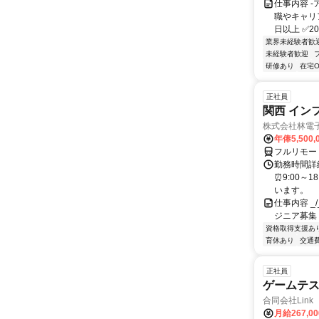
仕事内容 
職やキャリ
日以上 ✅2
業界未経験者歓
未経験者歓迎
研修あり
在宅O
正社員
関西 イン
株式会社林電
年俸5,500,
フルリモー
勤務時間詳細
⏰9:00～
います。
仕事内容 _/_
ジニア募集
資格取得支援あ
育休あり
交通
正社員
ゲームテ
合同会社Link
月給267,0