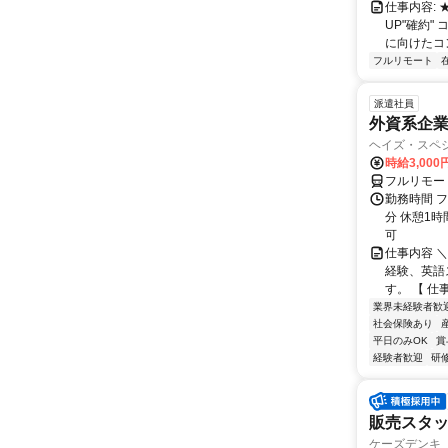
仕事内容:
UP"確約
に向けたコン
フルリモート
派遣社員
外資系企
ヘイズ・スペ
時給3,000
フルリモー
勤務時間 フ
分 休憩1時
可
仕事内容 
経験、英語
す。 【 仕
業界未経験者歓
社会保険あり
平日のみOK
賞
経験者歓迎
研
販売スタ
ケーズデンキ