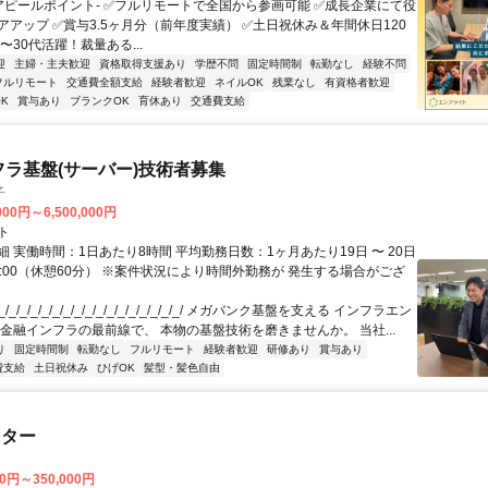
-アピールポイント- ✅フルリモートで全国から参画可能 ✅成長企業にて役
アアップ ✅賞与3.5ヶ月分（前年度実績） ✅土日祝休み＆年間休日120
0〜30代活躍！裁量ある...
迎
主婦・主夫歓迎
資格取得支援あり
学歴不問
固定時間制
転勤なし
経験不問
フルリモート
交通費全額支給
経験者歓迎
ネイルOK
残業なし
有資格者歓迎
K
賞与あり
ブランクOK
育休あり
交通費支給
フラ基盤(サーバー)技術者募集
子
000円～6,500,000円
ト
 実働時間：1日あたり8時間 平均勤務日数：1ヶ月あたり19日 〜 20日
18:00（休憩60分） ※案件状況により時間外勤務が 発生する場合がござ
/_/_/_/_/_/_/_/_/_/_/_/_/_/_/_/_/ メガバンク基盤を支える インフラエン
 金融インフラの最前線で、 本物の基盤技術を磨きませんか。 当社...
り
固定時間制
転勤なし
フルリモート
経験者歓迎
研修あり
賞与あり
費支給
土日祝休み
ひげOK
髪型・髪色自由
スター
00円～350,000円