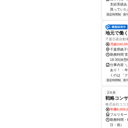
支給実績あ
買っていただ
固定時間制
賞
地元で働く
千葉日産自動
月給240,0
千葉県銚子
勤務時間 実
18:30(
仕事内容 
あり！ ・
くのは 「クル
固定時間制
賞
正社員
戦略コン
株式会社ココ
年俸6,000,
フルリモー
勤務時間・曜
日・祝）