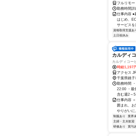
フルリモー
勤務時間詳細
仕事内容 
はじめ、E
サービスを展
資格取得支援あ
土日祝休み
カルディコ
カルディコー
時給1,19
アクセス J
千葉県銚子
勤務時間 ・
22:00 
含む週2～5.
仕事内容 
囲まれ、お
やりがいに
制服あり
業界
主婦・主夫歓迎
研修あり
賞与