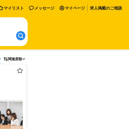
マイリスト
メッセージ
マイページ
求人掲載のご相談
存
関連度順