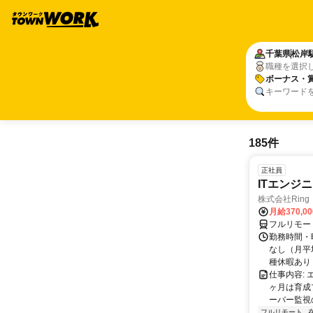
千葉県
松岸
職種を選択
ボーナス・
キーワード
185件
正社員
ITエンジ
株式会社Ring
月給370,0
フルリモー
勤務時間・曜
なし（月平
種休暇あり
仕事内容:
ヶ月は育成
ーバー監視の
フルリモート