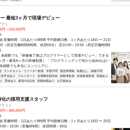
ー 最短3ヶ月で現場デビュー
アクト
00円～520,000円
ト
 実働時間：1日あたり8時間 平均勤務日数：1ヶ月あたり18日 〜 21日
18:00（所定労働時間8時間、休憩60分） ②10:00～19:00（所定労働時間8
..
＼ 未経験でも「研修修了後はプログラマーとして現場デビュー」できる
1ヶ月～最長6ヶ月の研修制度） 「プログラミングって何から始めればい
T未経験でも本当にエンジニアに...
迎
ランチタイム
フリーター歓迎
学歴不問
固定時間制
転勤なし
経験不問
住宅手当あり
フルリモート
交通費全額支給
経験者歓迎
有資格者歓迎
研修あり
り
育休あり
駅近5分以内
長期休暇あり
土日祝休み
特化の採用支援スタッフ
ブライト
00円～400,000円
ト
 実働時間：1日あたり8時間 平均勤務日数：1ヶ月あたり18日 〜 20日
:00～18:00（実働8時間） 休憩時間：60分