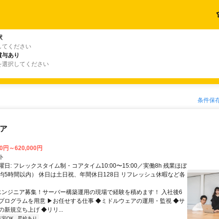
駅
してください
賞与あり
を選択してください
条件保
ニア
00円～620,000円
ト
日: フレックスタイム制・コアタイム10:00〜15:00／実働8h 残業ほぼ
均5時間以内） 休日は土日祝、年間休日128日 リフレッシュ休暇など各
 エンジニア募集！サーバー構築運用の現場で経験を積めます！ 入社後6
プログラムを用意 ▶お任せする仕事 ◆ミドルウェアの運用・監視 ◆サ
新規立ち上げ ◆リリ...
在宅OK
昇給あり