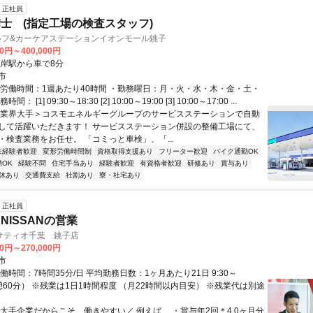
正社員
士 (指定工場の検査スタッフ)
セルフ&カーケアステーションイオンモール銚子
00円～400,000円
松岸駅から車で8分
市
総労働時間：1週あたり40時間 ・勤務曜日：月・火・水・木・金・土・
： [1] 09:30～18:30 [2] 10:00～19:00 [3] 10:00～17:00 ...
＜業界大手＞コスモエネルギーグループのサービスステーションで自動
して活躍いただきます！ サービスステーション併設の整備工場にて、
・検査業務をお任せ。 「コミっと車検」、「...
未経験者歓迎
変形労働時間制
資格取得支援あり
フリーター歓迎
バイク通勤OK
OK
経験不問
住宅手当あり
経験者歓迎
有資格者歓迎
研修あり
賞与あり
休あり
交通費支給
社割あり
寮・社宅あり
正社員
NISSANの営業
サティオ千葉 銚子店
00円～270,000円
市
働時間：7時間35分/日 平均勤務日数：1ヶ月あたり21日 9:30～
休憩60分） ※残業は1日1時間程度 （月22時間以内目安） ※残業代は別途
＼大手企業だからこそ、働きやすい／ 例えば… ・賞与年2回＊4.0ヶ月分