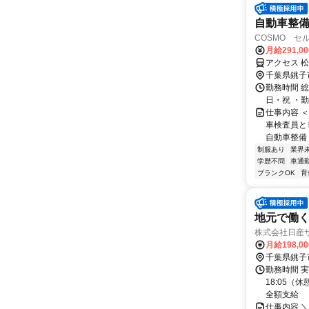
自動車整備
COSMO 
月給291,0
アクセス 
千葉県銚子
勤務時間 
日・祝 ・勤務時間
仕事内容 
車検査員と
自動車整備
制服あり
業界
学歴不問
車通勤
ブランクOK
育
地元で働く
株式会社日産
月給198,0
千葉県銚子
勤務時間 実
18:05（
全額支給
仕事内容 