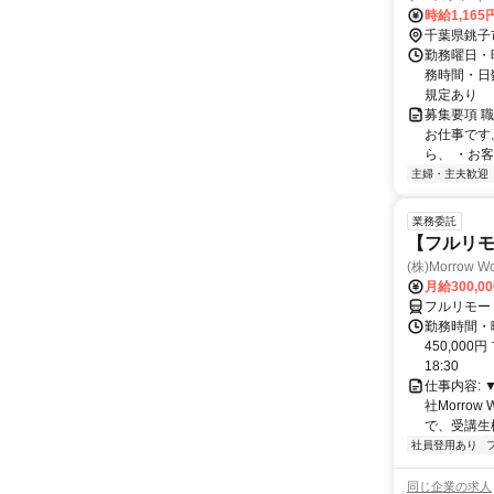
時給1,165
千葉県銚子
勤務曜日・時
務時間・日
規定あり
募集要項 
お仕事です
ら、 ・お客
主婦・主夫歓迎
業務委託
【フルリモ
(株)Morrow Wo
月給300,0
フルリモー
勤務時間・曜
450,000
18:30
仕事内容:
社Morro
で、受講生
社員登用あり
同じ企業の求人