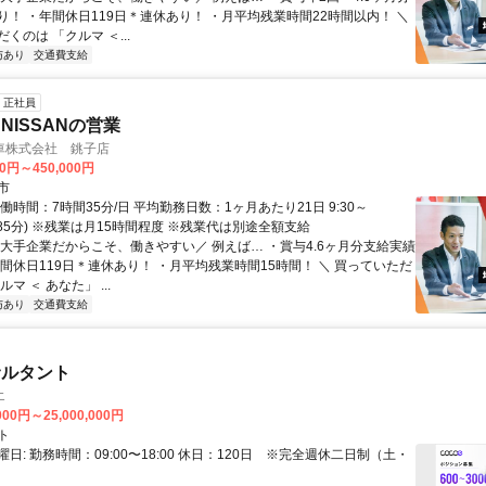
り！ ・年間休日119日＊連休あり！ ・月平均残業時間22時間以内！ ＼
くのは 「クルマ ＜...
与あり
交通費支給
正社員
NISSANの営業
車株式会社 銚子店
00円～450,000円
市
働時間：7時間35分/日 平均勤務日数：1ヶ月あたり21日 9:30～
休憩85分) ※残業は月15時間程度 ※残業代は別途全額支給
＼大手企業だからこそ、働きやすい／ 例えば… ・賞与4.6ヶ月分支給実績
年間休日119日＊連休あり！ ・月平均残業時間15時間！ ＼ 買っていただ
マ ＜ あなた」 ...
与あり
交通費支給
サルタント
エ
000円～25,000,000円
ト
日: 勤務時間：09:00〜18:00 休日：120日 ※完全週休二日制（土・