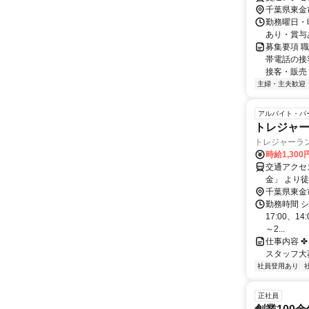
千葉県東金
勤務曜日・時
あり・賞与
募集要項 
帯電話の接
接客・販売 
主婦・主夫歓迎
アルバイト・パ
トレジャ
トレジャーラ
時給1,300
交通アクセス 最寄駅：JR求
金」 より徒
千葉県東金
勤務時間 シ
17:00、1
～2...
仕事内容 ✤ 
スタッフ大募
社員登用あり
正社員