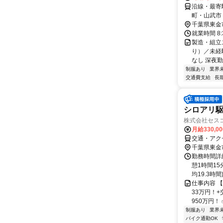
沿線・最寄
町・山武市
千葉県東金
就業時間 8
製造・組立
り）／未経
なし 深夜勤務
制服あり
業界
交通費支給
長
シロアリ駆
株式会社セス
月給330,0
交通・アク
千葉県東金
勤務時間詳細
憩1時間1
均19.3時間
仕事内容 
33万円！
950万円！ 
制服あり
業界
バイク通勤OK