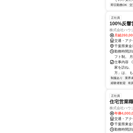
即日勤務OK
交
正社員
100%反
株式会社ハウ
月給260,0
交通・アク
千葉県東金
勤務時間詳細
フト制。 
仕事内容 
家を訪ね、
方」は、 も
制服あり
業界
経験者歓迎
有
正社員
住宅営業
株式会社ハウ
年俸4,000,
交通・アク
千葉県東金
勤務時間詳