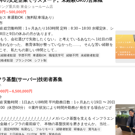
余年の安定企業でリスタート。未経験OKの営業職
ジング重兵衛 東金ショールーム店
00円～500,000円
セス 車通勤OK（無料駐車場あり）
市
 総労働時間：1ヶ月あたり163時間 定時：8:30～18:00 水曜定休、シ
月8日と9日の休みの月があります。
「もう、会社選びで失敗したくない」 と考えているあなたへ 1社目の環
合わなかった、 教育体制が整っていなかった……。 そんな苦い経験を
そ、 私たちの新しい仲間として...
未経験者歓迎
学歴不問
車通勤OK
職場見学可
経験不問
未経験者歓迎
資格者歓迎
ブランクOK
シフト制
フラ基盤(サーバー)技術者募集
子
000円～6,500,000円
ト
 実働時間：1日あたり8時間 平均勤務日数：1ヶ月あたり19日 〜 20日
18:00（休憩60分） ※案件状況により時間外勤務が 発生する場合がござ
/_/_/_/_/_/_/_/_/_/_/_/_/_/_/_/_/ メガバンク基盤を支える インフラエン
 金融インフラの最前線で、 本物の基盤技術を磨きませんか。 当社...
り
固定時間制
転勤なし
フルリモート
経験者歓迎
研修あり
賞与あり
費支給
土日祝休み
ひげOK
髪型・髪色自由