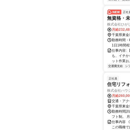
正社
無資格・未
株式会社ひが
月給232,4
千葉県東金
勤務時間・曜
1日1時間
仕事内容:
も、イチか
ット作業およ
交通費支給
シ
正社員
住宅リフォ
株式会社ハウ
月給260,0
交通・アク
千葉県東金
勤務時間詳細
フト制。 
仕事内容 
この職種で