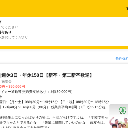
市
してください
賞与あり
を選択してください
条件保
|週休3日・年休150日【新卒・第二新卒歓迎】
 歯友会
00円～350,000円
アクセス: マイカー通勤可 交通費支給あり（上限30,000円）
市
日: 【月〜土】08時30分〜19時15分 【日・祝】08時30分〜18時15分
12時40分〜14時00分（80分） 残業月平均3時間（1日0分〜15分程
 歯科衛生士になったばかりの頃は、不安だらけですよね。 「学校で習っ
場でちゃんとできるかな」 「先輩に質問していいのかな」 歯友会は、
いちばん向き合ってきた医院です。 ...