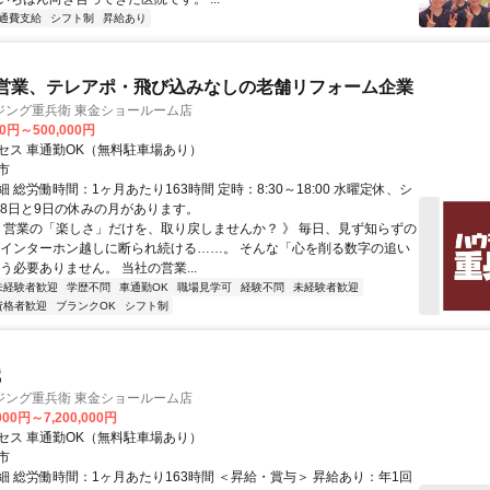
通費支給
シフト制
昇給あり
響営業、テレアポ・飛び込みなしの老舗リフォーム企業
ジング重兵衛 東金ショールーム店
00円～500,000円
セス 車通勤OK（無料駐車場あり）
市
 総労働時間：1ヶ月あたり163時間 定時：8:30～18:00 水曜定休、シ
月8日と9日の休みの月があります。
《 営業の「楽しさ」だけを、取り戻しませんか？ 》 毎日、見ず知らずの
 インターホン越しに断られ続ける……。 そんな「心を削る数字の追い
う必要ありません。 当社の営業...
未経験者歓迎
学歴不問
車通勤OK
職場見学可
経験不問
未経験者歓迎
資格者歓迎
ブランクOK
シフト制
職
ジング重兵衛 東金ショールーム店
000円～7,200,000円
セス 車通勤OK（無料駐車場あり）
市
細 総労働時間：1ヶ月あたり163時間 ＜昇給・賞与＞ 昇給あり：年1回