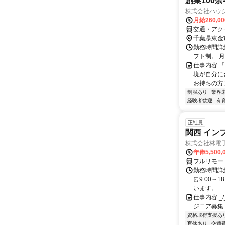
創業100
株式会社ハウ
月給260,0
交通・アク
千葉県東金
勤務時間詳細
フト制。 
仕事内容 
境が自分に
お持ちの方こ
制服あり
業界
経験者歓迎
有
正社員
関西 イン
株式会社林電
年俸5,500,
フルリモー
勤務時間詳細
⏰9:00～
います。
仕事内容 _/_
ジニア募集
資格取得支援あ
育休あり
交通