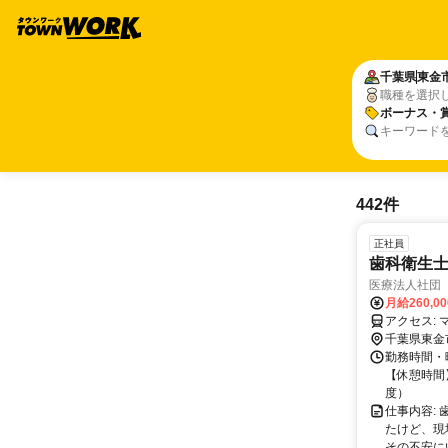
千葉県
東金
職種を選択
ボーナス・
キーワード
442件
正社員
歯科衛生士
医療法人社団
月給260,0
千葉県東金
勤務時間・曜
【休憩時間】
度）
仕事内容:
たけど、現
その不安に