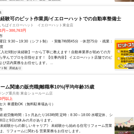
員
経験可のピット作業員/イエローハットでの自動車整備士
しちばイエローハット イエローハット東金店
81円～300,763円
市
日: 9:30～19:30（シフト制） ・実働7時間45分 ・休憩75分 ・残業：
程度
 【入社9割が未経験】一から丁寧に教えます！自動車業界が初めての方
ら学んでプロを目指せます！ 【仕事内容】 イエローハット店舗でのピ
び店内業務をお任せします。 ...
フト制
昇給あり
ーム関連の販売職|離職率10%|平均年齢35歳
ジング重兵衛 東金ショールーム店
00円以上
セス 車通勤OK（無料駐車場あり）
市
 総労働時間：1ヶ月あたり163時間 定時：8:30～18:00 水曜定休、シ
月8日と9日の休みの月があります。
《未経験からの新しいキャリア》 未経験から始める住宅リフォーム営業
は、リフォームに関わる 営業業務をお任せします。