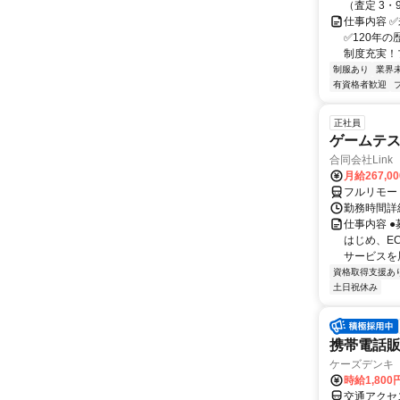
（査定 3・
仕事内容 
✅120年
制度充実！プ
制服あり
業界
有資格者歓迎
正社員
ゲームテ
合同会社Link
月給267,0
フルリモー
勤務時間詳細
仕事内容 
はじめ、E
サービスを展
資格取得支援あ
土日祝休み
携帯電話
ケーズデンキ
時給1,80
交通アクセ