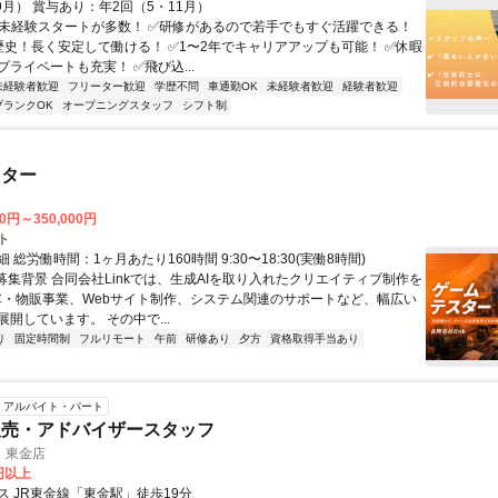
9月） 賞与あり：年2回（5・11月）
✅未経験スタートが多数！ ✅研修があるので若手でもすぐ活躍できる！
の歴史！長く安定して働ける！ ✅1〜2年でキャリアアップも可能！ ✅休暇
ライベートも充実！ ✅飛び込...
未経験者歓迎
フリーター歓迎
学歴不問
車通勤OK
未経験者歓迎
経験者歓迎
ブランクOK
オープニングスタッフ
シフト制
スター
00円～350,000円
ト
 総労働時間：1ヶ月あたり160時間 9:30〜18:30(実働8時間)
●募集背景 合同会社Linkでは、生成AIを取り入れたクリエイティブ制作を
C・物販事業、Webサイト制作、システム関連のサポートなど、幅広い
開しています。 その中で...
り
固定時間制
フルリモート
午前
研修あり
夕方
資格取得手当あり
アルバイト・パート
販売・アドバイザースタッフ
 東金店
0円以上
ス JR東金線「東金駅」徒歩19分