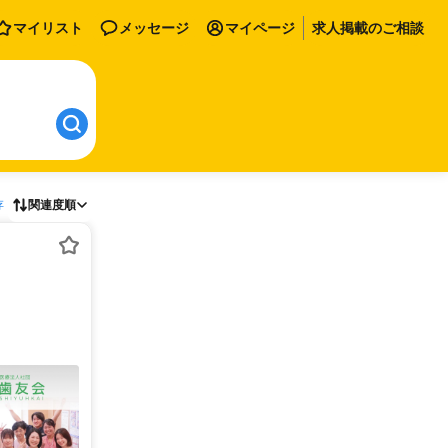
マイリスト
メッセージ
マイページ
求人掲載のご相談
存
関連度順