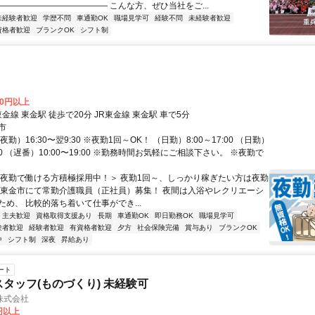
————————————— こんな方、ぜひ当社をご...
未経験者歓迎
学歴不問
車通勤OK
職場見学可
経験不問
未経験者歓迎
資格者歓迎
ブランクOK
シフト制
00円以上
東金線 東金駅 徒歩で20分 JR東金線 東金駅 車で5分
市
勤）16:30〜翌9:30 ※夜勤1回～OK！ （日勤）8:00～17:00 （日勤）
8:00 （遅番）10:00〜19:00 ※勤務時間お気軽にご相談下さい。 ※夜勤で
＜夜勤で働ける方積極採用中！＞ 夜勤1回～、しっかり稼ぎたい方は夜勤
！ 東金市にて常勤介護職員（正社員）募集！ 夜間は入浴やレクリエーシ
ため、 比較的落ち着いて仕事ができ...
・主夫歓迎
資格取得支援あり
長期
車通勤OK
即日勤務OK
職場見学可
験者歓迎
経験者歓迎
有資格者歓迎
夕方
社会保険完備
賞与あり
ブランクOK
中
シフト制
深夜
昇給あり
ート
スタッフ(ものづくり) 未経験可
株式会社
0円以上