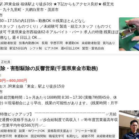
駅 JR東金線 福俵駅より徒歩3分 ★下記からもアクセス良好★ 横芝光
・九十九里町・大網白里市・茂原市
市
:30～17:15の内1日5h～勤務OK ※残業ほとんどなし
スタッフ（ものづくり）／未経験可 製造・組立スタッフ（ものづく
験可 千葉県東金市西福俵62-8 アルバイト・パート 求人の特徴 残業ほぼ
なし 週 4 日以上 OK ...
未経験者歓迎
扶養内勤務OK
長期
学歴不問
車通勤OK
未経験者歓迎
賞与あり
期歓迎
駅近5分以内
シフト制
ピアスOK
週4日以上OK
髪型・髪色自由
正社員
除・害獣駆除の反響営業(千葉県東金市勤務)
コ
00円～600,000円
セス JR東金線「東金」駅より徒歩15分
市
 総労働時間：1ヶ月あたり168時間 8:30～17:30 (実働7時間45分、休
5分) ※現場都合により早出、残業の可能性があります。 (残業時間：月平
)
【特徴ピックアップ】 ￣￣￣￣￣￣￣￣￣￣￣￣￣￣￣￣￣￣￣ ✅月給
+交通費や資格手当あり！ ✅歩合給制度で高収入！ ✅昨年度営業最高年収
✅営業平均年収586万円 ✅...
未経験者歓迎
副業・WワークOK
資格取得支援あり
フリーター歓迎
学歴不問
車通勤OK
固定時間制
職場見学可
転勤なし
経験不問
未経験者歓迎