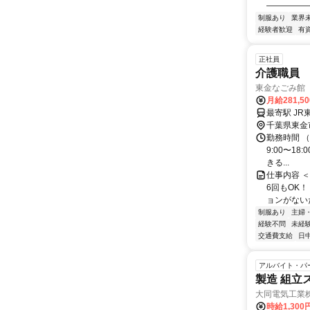
—————
制服あり
業界
経験者歓迎
有
正社員
介護職員
東金なごみ館
月給281,5
最寄駅 JR
千葉県東金
勤務時間 （夜
9:00〜1
きる...
仕事内容 
6回もOK
ョンがない
制服あり
主婦
経験不問
未経
交通費支給
日
アルバイト・パ
製造 組立
大同電気工業
時給1,30