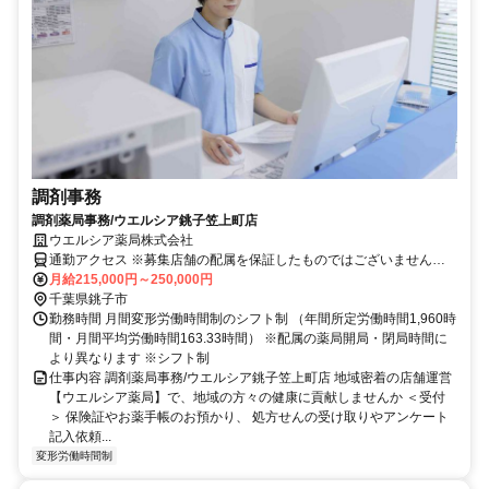
調剤事務
調剤薬局事務/ウエルシア銚子笠上町店
ウエルシア薬局株式会社
通勤アクセス ※募集店舗の配属を保証したものではございませんの
で予めご了承ください ※配属店舗は上記店舗以外の可能性がござい
月給215,000円～250,000円
ます ※勤務店舗の指定は出来かねます。 勤務区分を下記の３つから
千葉県銚子市
選択 ＜エリア職＞ 原則として転居を伴う異動はございません。 自宅
勤務時間 月間変形労働時間制のシフト制 （年間所定労働時間1,960時
から50km圏内、通勤片道90分圏内での配属店舗となります。 ＜リー
間・月間平均労働時間163.33時間） ※配属の薬局開局・閉局時間に
ジョナル職＞ 異動の範囲は本拠地とその隣接県または直線距離で概
より異なります ※シフト制
ね100km以内 ※社宅制度・赴任手当制度あり ＜ナショナル職＞ 全国
仕事内容 調剤薬局事務/ウエルシア銚子笠上町店 地域密着の店舗運営
の店舗への異動あり ※社宅制度・赴任手当制度あり
【ウエルシア薬局】で、地域の方々の健康に貢献しませんか ＜受付
＞ 保険証やお薬手帳のお預かり、 処方せんの受け取りやアンケート
記入依頼...
変形労働時間制