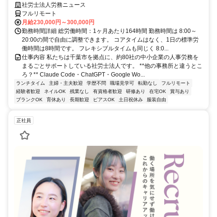
社労士法人労務ニュース
フルリモート
月給230,000円～300,000円
勤務時間詳細 総労働時間：1ヶ月あたり164時間 勤務時間は 8:00～
20:00の間で自由に調整できます。 コアタイムはなく、1日の標準労
働時間は8時間です。 フレキシブルタイムも同じく 8:0...
仕事内容 私たちは千葉市を拠点に、約80社の中小企業の人事労務を
まるごとサポートしている社労士法人です。 **他の事務所と違うとこ
ろ？** Claude Code・ChatGPT・Google Wo...
ランチタイム
主婦・主夫歓迎
学歴不問
職場見学可
転勤なし
フルリモート
経験者歓迎
ネイルOK
残業なし
有資格者歓迎
研修あり
在宅OK
賞与あり
ブランクOK
育休あり
長期歓迎
ピアスOK
土日祝休み
服装自由
正社員