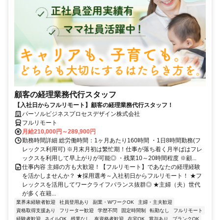
顧客の経理業務代行スタッフ
【入社日からフルリモート】顧客の経理業務代行スタッフ！
パーソルビジネスプロセスデザイン株式会社
フルリモート
月給210,000円～289,900円
勤務時間詳細 総労働時間：1ヶ月あたり160時間 ・1日8時間勤務(フ
レックス利用可) ※月末月初は繁忙期！仕事が落ち着く月半ばはフレ
ックスを利用して早上がりが可能◎ ・残業10～20時間程度 ※顧...
仕事内容 主婦の方も大歓迎！【フルリモート】であなたの経理経験
を活かしませんか？ ★採用選考～入社初日からフルリモート！ ★フ
レックスを活用してワークライフバランス抜群◎ ★主婦（夫）世代
が多く在籍...
業界未経験者歓迎
社員登用あり
副業・WワークOK
主婦・主夫歓迎
資格取得支援あり
フリーター歓迎
学歴不問
固定時間制
転勤なし
フルリモート
経験者歓迎
ネイルOK
残業なし
有資格者歓迎
在宅OK
賞与あり
ブランクOK