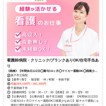
看護師/病院・クリニック/ブランクありOK/住宅手当あ
り
《病棟》【年間休日122日⭕賞与3.6ヶ月⭕マイカー通勤OK⭕残業少な
め⭕】駅チカで通勤にも便利な慢性期病院です✨
銚子市立病院
【最寄り駅】 ・観音駅 ・仲ノ町駅 ・本銚子駅
月給295,100円～381,300円
千葉県銚子市
【勤務時間】 1) 08：30～17：30 【夜勤】16：30～翌9：00
【仕事内容】 【仕事内容】 銚子市立病院 《病棟》 【年間休日122日
◎賞与3.6ヶ月◎マイカー通勤OK◎残業少なめ◎】 駅チカで通勤にも
便利な慢性期病院です♪ ●120床を有する地域中核病院にて...