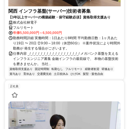
関西 インフラ基盤(サーバー)技術者募集
【3年以上サーバーの構築経験・保守経験必須】資格取得支援あり
株式会社林電子
フルリモート
年俸5,500,000円～6,500,000円
勤務時間詳細 実働時間：1日あたり8時間 平均勤務日数：1ヶ月あた
り19日 〜 20日 ⏰9:00～18:00（休憩60分） ※案件状況により時間外
勤務が 発生する場合がございます。
仕事内容 _/_/_/_/_/_/_/_/_/_/_/_/_/_/_/_/_/_/ メガバンク基盤を支える
インフラエンジニア募集 金融インフラの最前線で、 本物の基盤技術
を磨きませんか。 当社...
資格取得支援あり
固定時間制
転勤なし
フルリモート
経験者歓迎
研修あり
賞与あり
育休あり
交通費支給
土日祝休み
ひげOK
髪型・髪色自由
正社員