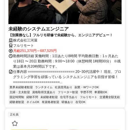
未経験のシステムエンジニア
【別業務なし】フルリモ研修で未経験から、エンジニアデビュー！
株式会社三河屋
フルリモート
月給251,370円～687,525円
勤務時間詳細 実働時間：1日あたり8時間 平均勤務日数：1ヶ月あた
り18日 〜 20日 勤務時間：9:00〜18:00（休憩時間 1時間00分） ※残
業は基本月20時間以下です。
仕事内容 ======================= 20−30代活躍中！ 現在、プロ
グラミング学習を頑張っている システムエンジニアを目指す皆様！
=======================...
業界未経験者歓迎
ランチタイム
社員登用あり
副業・WワークOK
主婦・主夫歓迎
資格取得支援あり
フリーター歓迎
学歴不問
車通勤OK
固定時間制
経験不問
未経験者歓迎
住宅手当あり
フルリモート
交通費全額支給
経験者歓迎
ネイルOK
有資格者歓迎
研修あり
在宅OK
正社員