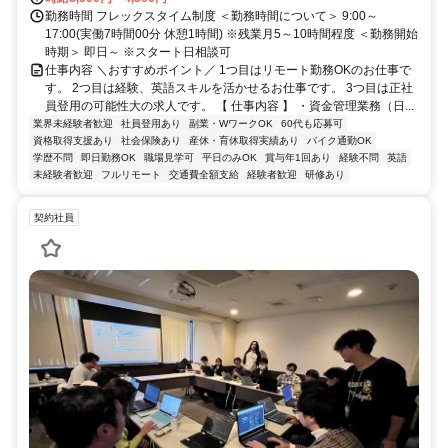
勤務時間 フレックスタイム制度 ＜勤務時間について＞ 9:00～
17:00(実働7時間00分 休憩1時間) ※残業月5～10時間程度 ＜勤務開始
時期＞ 即日～ ※スタート日相談可
仕事内容 ＼おすすめポイント／ 1つ目はリモート勤務OKのお仕事で
す。 2つ目は経験、英語スキルを活かせるお仕事です。 3つ目は正社
員登用の可能性大の求人です。 【 仕事内容 】 ・資金管理業務（日...
業界未経験者歓迎
社員登用あり
副業・WワークOK
60代も応募可
資格取得支援あり
社会保険あり
産休・育休取得実績あり
バイク通勤OK
学歴不問
即日勤務OK
職場見学可
平日のみOK
賞与年1回あり
経験不問
英語
未経験者歓迎
フルリモート
交通費全額支給
経験者歓迎
研修あり
契約社員