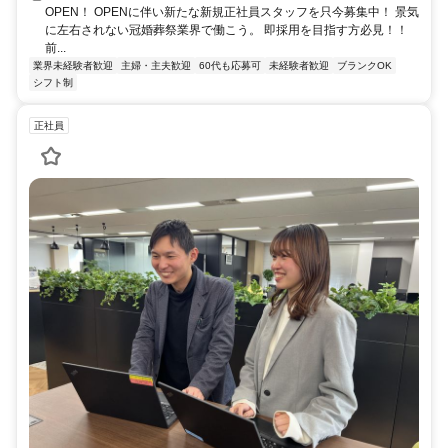
OPEN！ OPENに伴い新たな新規正社員スタッフを只今募集中！ 景気
に左右されない冠婚葬祭業界で働こう。 即採用を目指す方必見！！
前...
業界未経験者歓迎
主婦・主夫歓迎
60代も応募可
未経験者歓迎
ブランクOK
シフト制
正社員