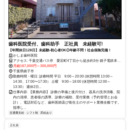
歯科医院受付、歯科助手 正社員 未経験可!
【年間休日128日】未経験•初心者OK◎年齢不問！社会保険完備！
かしま歯科医院
アクセス: 千葉交通バス停 愛宕町4丁目から徒歩約3分 銚子電鉄本銚
子駅から12分程度
月給187,000円～300,000円
千葉県銚子市
勤務時間・曜日: 診療時間 平日 9:00～20:00 (休憩時間 13:00～
14:30、17:00〜17:30） 土曜 9:00～18:00 (休憩時間 12:00～
13:30） 週休2日...
仕事内容: 【業務内容】 診療の準備と後片付け、器具の洗浄消毒、院
内の清掃、患者様の誘導、診療の補助、受付業務（予約管理とお会
計）、電話対応など、歯科医師及び衛生士のサポート業務全般です。
指導し...
交通費支給
シフト制
昇給あり
正社員