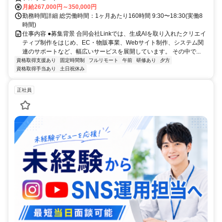
月給267,000円～350,000円
勤務時間詳細 総労働時間：1ヶ月あたり160時間 9:30〜18:30(実働8
時間)
仕事内容 ●募集背景 合同会社Linkでは、生成AIを取り入れたクリエイ
ティブ制作をはじめ、EC・物販事業、Webサイト制作、システム関
連のサポートなど、幅広いサービスを展開しています。 その中で...
資格取得支援あり
固定時間制
フルリモート
午前
研修あり
夕方
資格取得手当あり
土日祝休み
正社員