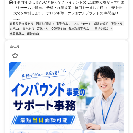
仕事内容 楽天RMSなど使ってクライアントの EC戦略立案から実行ま
でをチームで担当。 分析・施策提案・運用を一貫して行い、 売上最
大化を牽引します。 デロンギ等、ナショナルブランドの 年間売り
上...
資格取得支援あり
固定時間制
住宅手当あり
フルリモート
経験者歓迎
研修あり
在宅OK
賞与あり
育休あり
交通費支給
資格取得手当あり
長期休暇あり
土日祝休み
服装自由
正社員