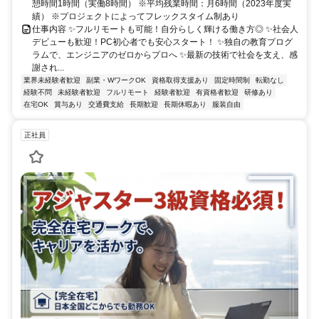
憩時間1時間（実働8時間） ※平均残業時間：月6時間（2023年度実
績） ※プロジェクトによってフレックスタイム制あり
仕事内容 ✨フルリモートも可能！自分らしく輝ける働き方◎ ✨社会人
デビューも歓迎！PC初心者でも安心スタート！ ✨独自の教育プログ
ラムで、エンジニアのゼロからプロへ ✨最新の技術で社会を支え、感
謝され...
業界未経験者歓迎
副業・WワークOK
資格取得支援あり
固定時間制
転勤なし
経験不問
未経験者歓迎
フルリモート
経験者歓迎
有資格者歓迎
研修あり
在宅OK
賞与あり
交通費支給
長期歓迎
長期休暇あり
服装自由
正社員