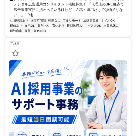
デジタル広告運用コンサルタント積極募集！ 「代理店のBPO拠点で
広告運用実務に携わっているけれど、入稿・運用だけでは物足りな
い…」 「地...
社員登用あり
固定時間制
転勤なし
フルリモート
経験者歓迎
ネイルOK
研修あり
在宅OK
賞与あり
育休あり
長期休暇あり
ピアスOK
土日祝休み
服装自由
髪型・髪色自由
正社員