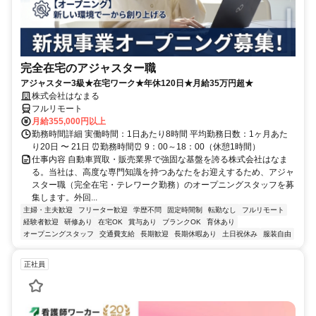
完全在宅のアジャスター職
アジャスター3級★在宅ワーク★年休120日★月給35万円超★
株式会社はなまる
フルリモート
月給355,000円以上
勤務時間詳細 実働時間：1日あたり8時間 平均勤務日数：1ヶ月あた
り20日 〜 21日 ⏰勤務時間⏰ 9：00～18：00（休憩1時間）
仕事内容 自動車買取・販売業界で強固な基盤を誇る株式会社はなま
る。当社は、高度な専門知識を持つあなたをお迎えするため、アジャ
スター職（完全在宅・テレワーク勤務）のオープニングスタッフを募
集します。外回...
主婦・主夫歓迎
フリーター歓迎
学歴不問
固定時間制
転勤なし
フルリモート
経験者歓迎
研修あり
在宅OK
賞与あり
ブランクOK
育休あり
オープニングスタッフ
交通費支給
長期歓迎
長期休暇あり
土日祝休み
服装自由
正社員