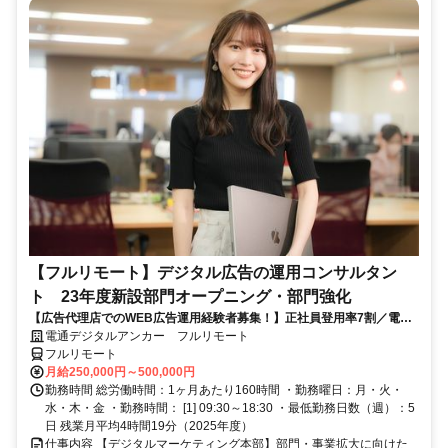
【フルリモート】デジタル広告の運用コンサルタン
ト 23年度新設部門オープニング・部門強化
【広告代理店でのWEB広告運用経験者募集！】正社員登用率7割／電通
G／全国×完全在宅／年休126日・土日祝休み／残業月平均4時間19分
電通デジタルアンカー フルリモート
フルリモート
月給250,000円～500,000円
勤務時間 総労働時間：1ヶ月あたり160時間 ・勤務曜日：月・火・
水・木・金 ・勤務時間： [1] 09:30～18:30 ・最低勤務日数（週）：5
日 残業月平均4時間19分（2025年度）
仕事内容 【デジタルマーケティング本部】部門・事業拡大に向けた