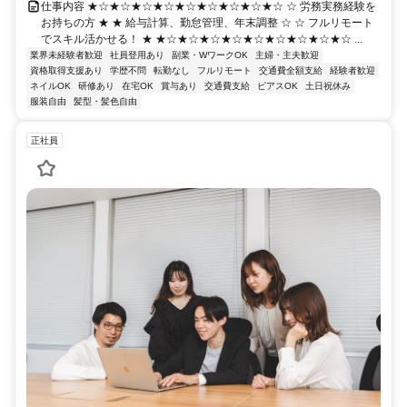
仕事内容 ★☆★☆★☆★☆★☆★☆★☆★☆★☆ ☆ 労務実務経験を
お持ちの方 ★ ★ 給与計算、勤怠管理、年末調整 ☆ ☆ フルリモート
でスキル活かせる！ ★ ★☆★☆★☆★☆★☆★☆★☆★☆★☆ ...
業界未経験者歓迎
社員登用あり
副業・WワークOK
主婦・主夫歓迎
資格取得支援あり
学歴不問
転勤なし
フルリモート
交通費全額支給
経験者歓迎
ネイルOK
研修あり
在宅OK
賞与あり
交通費支給
ピアスOK
土日祝休み
服装自由
髪型・髪色自由
正社員