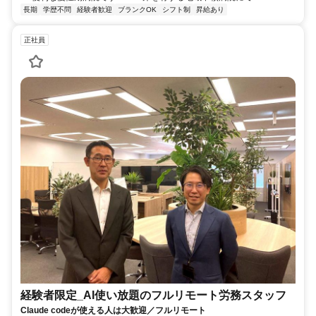
長期
学歴不問
経験者歓迎
ブランクOK
シフト制
昇給あり
正社員
経験者限定_AI使い放題のフルリモート労務スタッフ
Claude codeが使える人は大歓迎／フルリモート