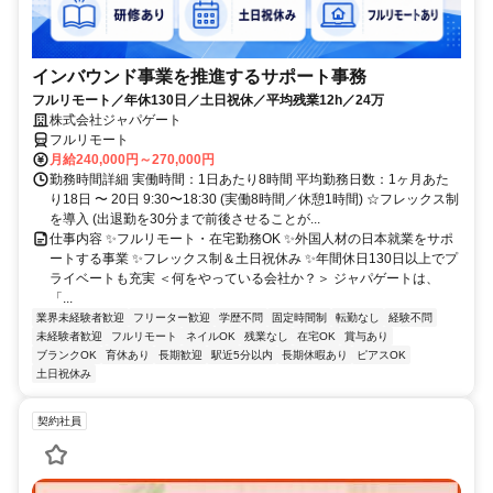
インバウンド事業を推進するサポート事務
フルリモート／年休130日／土日祝休／平均残業12h／24万
株式会社ジャパゲート
フルリモート
月給240,000円～270,000円
勤務時間詳細 実働時間：1日あたり8時間 平均勤務日数：1ヶ月あた
り18日 〜 20日 9:30〜18:30 (実働8時間／休憩1時間) ☆フレックス制
を導入 (出退勤を30分まで前後させることが...
仕事内容 ✨フルリモート・在宅勤務OK ✨外国人材の日本就業をサポ
ートする事業 ✨フレックス制＆土日祝休み ✨年間休日130日以上でプ
ライベートも充実 ＜何をやっている会社か？＞ ジャパゲートは、
「...
業界未経験者歓迎
フリーター歓迎
学歴不問
固定時間制
転勤なし
経験不問
未経験者歓迎
フルリモート
ネイルOK
残業なし
在宅OK
賞与あり
ブランクOK
育休あり
長期歓迎
駅近5分以内
長期休暇あり
ピアスOK
土日祝休み
契約社員