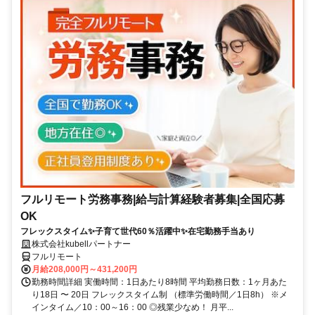
フルリモート労務事務|給与計算経験者募集|全国応募
OK
フレックスタイム✨子育て世代60％活躍中✨在宅勤務手当あり
株式会社kubellパートナー
フルリモート
月給208,000円～431,200円
勤務時間詳細 実働時間：1日あたり8時間 平均勤務日数：1ヶ月あた
り18日 〜 20日 フレックスタイム制 （標準労働時間／1日8h） ※メ
インタイム／10：00～16：00 ◎残業少なめ！ 月平...