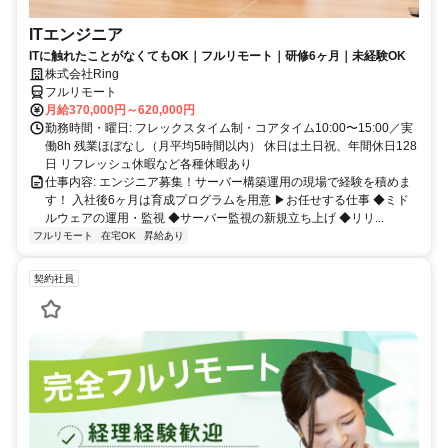
ITエンジニア
ITに触れたことがなくてもOK｜フルリモート｜研修6ヶ月｜未経験OK
株式会社Ring
フルリモート
月給370,000円～620,000円
勤務時間・曜日: フレックスタイム制・コアタイム10:00〜15:00／実
働8h 残業ほぼなし（月平均5時間以内） 休日は土日祝、年間休日128
日 リフレッシュ休暇など各種休暇あり
仕事内容: エンジニア募集！サーバー構築運用の現場で経験を積めま
す！ 入社後6ヶ月は育成プログラムを用意 ▶お任せする仕事 ◆ミド
ルウェアの運用・監視 ◆サーバー監視の新規立ち上げ ◆リリ...
フルリモート
在宅OK
昇給あり
契約社員