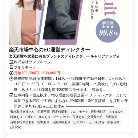
楽天市場中心のEC運営ディレクター
楽天経験を武器に有名ブランドのディレクターへキャリアアップ☆
株式会社ワンプルーフ
フルリモート
月給300,000円～500,000円
勤務時間詳細 実働時間：1日あたり8時間 平均勤務日数：1ヶ月あた
り21日 〜 23日 10：00～19：00（実働8時間） ＊柔軟な「ズレ勤制
度」あり！ 出社時間を前後2時間ズラせます。 有給を...
仕事内容 ✅設立以来、増収増益の成長企業 ✅ECディレクターとして
成長できる環境 ✅主観によらない評価制度「360度評価」を採用 ✅年
間休日平均128日＆土日祝休み ―――――――――――――...
資格取得支援あり
学歴不問
固定時間制
フルリモート
経験者歓迎
ネイルOK
研修あり
在宅OK
賞与あり
ブランクOK
育休あり
交通費支給
長期歓迎
資格取得手当あり
社割あり
長期休暇あり
ピアスOK
土日祝休み
服装自由
ひげOK