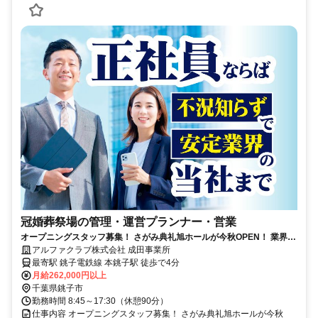
冠婚葬祭場の管理・運営プランナー・営業
オープニングスタッフ募集！ さがみ典礼旭ホールが今秋OPEN！ 業界未
経験者・シニアOK
アルファクラブ株式会社 成田事業所
最寄駅 銚子電鉄線 本銚子駅 徒歩で4分
月給262,000円以上
千葉県銚子市
勤務時間 8:45～17:30（休憩90分）
仕事内容 オープニングスタッフ募集！ さがみ典礼旭ホールが今秋