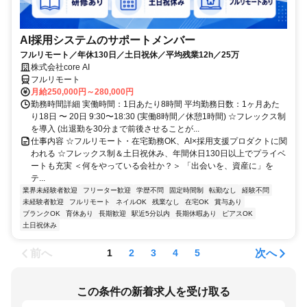
AI採用システムのサポートメンバー
フルリモート／年休130日／土日祝休／平均残業12h／25万
株式会社core AI
フルリモート
月給250,000円～280,000円
勤務時間詳細 実働時間：1日あたり8時間 平均勤務日数：1ヶ月あた
り18日 〜 20日 9:30〜18:30 (実働8時間／休憩1時間) ☆フレックス制
を導入 (出退勤を30分まで前後させることが...
仕事内容 ☆フルリモート・在宅勤務OK、AI×採用支援プロダクトに関
われる ☆フレックス制＆土日祝休み、年間休日130日以上でプライベ
ートも充実 ＜何をやっている会社か？＞ 「出会いを、資産に」を
テ...
業界未経験者歓迎
フリーター歓迎
学歴不問
固定時間制
転勤なし
経験不問
未経験者歓迎
フルリモート
ネイルOK
残業なし
在宅OK
賞与あり
ブランクOK
育休あり
長期歓迎
駅近5分以内
長期休暇あり
ピアスOK
土日祝休み
前へ
次へ
1
2
3
4
5
この条件の新着求人を受け取る