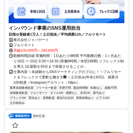
インバウンド事業のSNS運用担当
目指せ登録者1万人！土日祝休／平均残業12h／フルリモート
株式会社ジャパゲート
フルリモート
月給230,000円～280,000円
勤務時間詳細 実働時間：1日あたり8時間 平均勤務日数：1ヶ月あた
り18日 〜 20日 9:30〜18:30 (実働8時間／休憩1時間) ☆フレックス制
を導入 (出退勤を30分まで前後させることが...
仕事内容 ✨未経験からSNSマーケティングのプロに！ ✨フルリモー
ト＆フレックスで柔軟な働き方🏢 ✨土日休み(年休130日)、残業月
10h程度 ✅Instagramアカウント ↓ https:/...
業界未経験者歓迎
フリーター歓迎
学歴不問
固定時間制
転勤なし
経験不問
未経験者歓迎
フルリモート
ネイルOK
残業なし
在宅OK
賞与あり
ブランクOK
育休あり
長期歓迎
駅近5分以内
長期休暇あり
ピアスOK
土日祝休み
契約社員