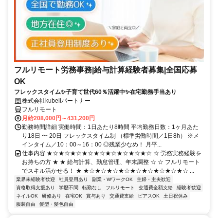
フルリモート労務事務|給与計算経験者募集|全国応募
OK
フレックスタイム✨子育て世代60％活躍中✨在宅勤務手当あり
株式会社kubellパートナー
フルリモート
月給208,000円～431,200円
勤務時間詳細 実働時間：1日あたり8時間 平均勤務日数：1ヶ月あた
り18日 〜 20日 フレックスタイム制 （標準労働時間／1日8h） ※メ
インタイム／10：00～16：00 ◎残業少なめ！ 月平...
仕事内容 ★☆★☆★☆★☆★☆★☆★☆★☆★☆ ☆ 労務実務経験を
お持ちの方 ★ ★ 給与計算、勤怠管理、年末調整 ☆ ☆ フルリモート
でスキル活かせる！ ★ ★☆★☆★☆★☆★☆★☆★☆★☆★☆ ...
業界未経験者歓迎
社員登用あり
副業・WワークOK
主婦・主夫歓迎
資格取得支援あり
学歴不問
転勤なし
フルリモート
交通費全額支給
経験者歓迎
ネイルOK
研修あり
在宅OK
賞与あり
交通費支給
ピアスOK
土日祝休み
服装自由
髪型・髪色自由