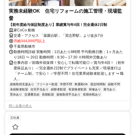
実務未経験OK 住宅リフォームの施工管理・現場監
督
【前年度給与保証制度あり】業績賞与年4回！完全週休2日制
家CoCo 船橋
交通・アクセス 「薬園台駅」「習志野駅」より徒歩7分
月給344,000円以上
千葉県船橋市
勤務時間詳細 実働時間：1日あたり8時間 平均勤務日数：1ヶ月あた
り18日 〜 20日 勤務時間：8:30～17:30 ※時間外労働あり
仕事内容 ✅前職年収保障！安心して転職可能◎ ✅賞与年4回！（初年
度保証あり） ✅完全週休2日制でプライベートも充実 ✅現場進行は
「チーム制」で安心！ ✅学歴不問！住宅業界経験者歓迎します ↪ 職
人...
資格取得支援あり
フリーター歓迎
学歴不問
車通勤OK
固定時間制
経験不問
未経験者歓迎
住宅手当あり
経験者歓迎
有資格者歓迎
研修あり
賞与あり
育休あり
交通費支給
長期歓迎
資格取得手当あり
長期休暇あり
同じ企業の求人
正社員