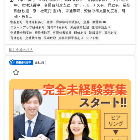
中、女性活躍中、交通費別途支給、賞与・ボーナス有、昇給有、長期
勤務歓迎、寮・社宅(手当)有、車通勤可、資格取得支援制度有、研
修・教育...
制服あり
育休延長あり
産休・育休取得実績あり
急募
車通勤OK
スタートアップ研修あり
賞与年1回あり
未経験者歓迎
住宅手当あり
交通費全額支給
経験者歓迎
有資格者歓迎
研修あり
制服貸与
賞与あり
育休あり
交通費支給
長期歓迎
資格取得手当あり
シフト制
同じ企業の求人
正社員