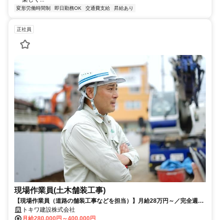
変形労働時間制
即日勤務OK
交通費支給
昇給あり
正社員
現場作業員(土木舗装工事)
【現場作業員（道路の舗装工事などを担当）】月給28万円～／完全週休
2日／作業着支給＆手ぶらで勤務OK
トキワ建設株式会社
月給280,000円～400,000円