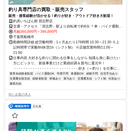
釣り具専門店の買取・販売スタッフ
販売・接客経験が活かせる！釣りが好き・アウトドア好き大歓迎！
釣具いちばん館 習志野店
交通・アクセス 「習志野」駅より自転車で約6分 ＊車・バイク通勤
OK
月給260,000円～300,000円
千葉県船橋市
勤務時間詳細 総労働時間：1ヶ月あたり176時間 10:30～21:30 ※上
記時間帯で実働8h/休憩1h（シフト制） ※店舗営業時間/11:00～
21:00
仕事内容 大好きな釣りに関わる仕事をしながら 知識も身に着けたい
方にピッタリ。 新規事業だけど業績好調＆賞与に還元中！
・-・-・-・-・-・-・-・-・-・・-・-・-・- 好き（＝釣り）を仕事に...
業界未経験者歓迎
バイク通勤OK
学歴不問
車通勤OK
経験不問
住宅手当あり
交通費全額支給
経験者歓迎
研修あり
賞与あり
交通費支給
シフト制
社割あり
服装自由
同じ企業の求人
正社員