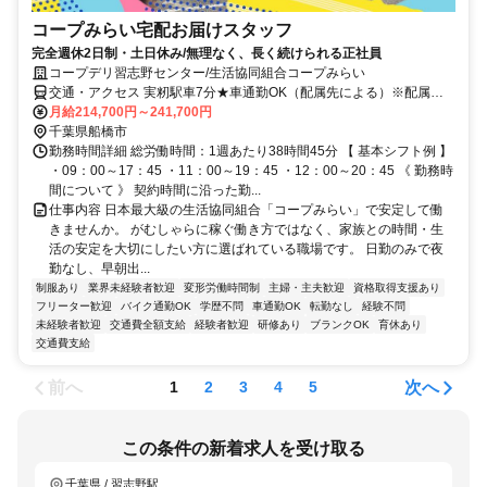
コープみらい宅配お届けスタッフ
完全週休2日制・土日休み/無理なく、長く続けられる正社員
コープデリ習志野センター/生活協同組合コープみらい
交通・アクセス 実籾駅車7分★車通勤OK（配属先による）※配属先
は、入職時期や各センターの人員状況を踏まえ、本人の希望を考慮し
月給214,700円～241,700円
た上で、募集場所を含む通勤可能な範囲のセンターから決定します。
千葉県船橋市
勤務時間詳細 総労働時間：1週あたり38時間45分 【 基本シフト例 】
・09：00～17：45 ・11：00～19：45 ・12：00～20：45 《 勤務時
間について 》 契約時間に沿った勤...
仕事内容 日本最大級の生活協同組合「コープみらい」で安定して働
きませんか。 がむしゃらに稼ぐ働き方ではなく、家族との時間・生
活の安定を大切にしたい方に選ばれている職場です。 日勤のみで夜
勤なし、早朝出...
制服あり
業界未経験者歓迎
変形労働時間制
主婦・主夫歓迎
資格取得支援あり
フリーター歓迎
バイク通勤OK
学歴不問
車通勤OK
転勤なし
経験不問
未経験者歓迎
交通費全額支給
経験者歓迎
研修あり
ブランクOK
育休あり
交通費支給
前へ
次へ
1
2
3
4
5
この条件の新着求人を受け取る
千葉県 / 習志野駅