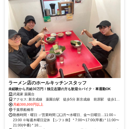
ラーメン店のホールキッチンスタッフ
未経験から月給30万円！独立志望の方も歓迎☆バイク・車通勤OK
武蔵家 薬園台
アクセス: 新京成線 薬園台駅 徒歩5分 新京成線 前原駅 徒歩11
分 中央・総武各駅停車 津田沼駅 車11分 ※自転車・バイク・車通
月給300,000円以上
勤可
千葉県船橋市
勤務時間・曜日: ✅営業時間 ❏❏月〜水曜日、金〜日曜日…11:00～
23:00 ※毎週木曜日定休 【シフト例】 * 7:00〜17:00(早番) * 11:00〜
21:00(中番) * 16:...