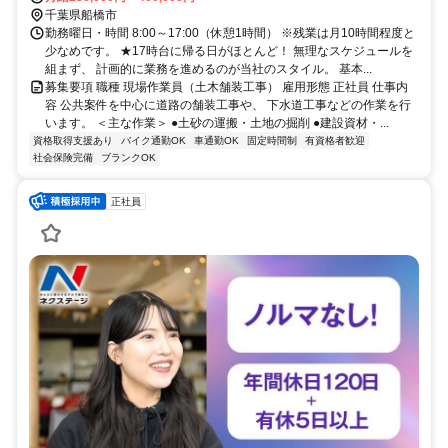
千葉県船橋市
勤務曜日・時間 8:00～17:00（休憩1時間） ※残業は月10時間程度と
少なめです。 ★17時台に帰る日がほとんど！ 無理なスケジュールを
組まず、 計画的に業務を進めるのが当社のスタイル。 基本...
募集要項 職種 現場作業員（土木舗装工事） 雇用形態 正社員 仕事内
容 公共案件を中心に道路の舗装工事や、 下水道工事などの作業を行
います。 ＜主な作業＞ ●土砂の運搬・土地の掘削 ●建設資材・...
資格取得支援あり
バイク通勤OK
車通勤OK
固定時間制
有資格者歓迎
社会保険完備
ブランクOK
正社員