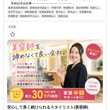
業務効率抜群❖ ―･―･―･―･―･―･―･―･―･...
業界未経験者歓迎
資格取得支援あり
学歴不問
車通勤OK
固定時間制
転勤なし
住宅手当あり
経験者歓迎
有資格者歓迎
賞与あり
育休あり
交通費支給
長期歓迎
資格取得手当あり
長期休暇あり
服装自由
正社員
安心して長く続けられるスタイリスト(美容師)