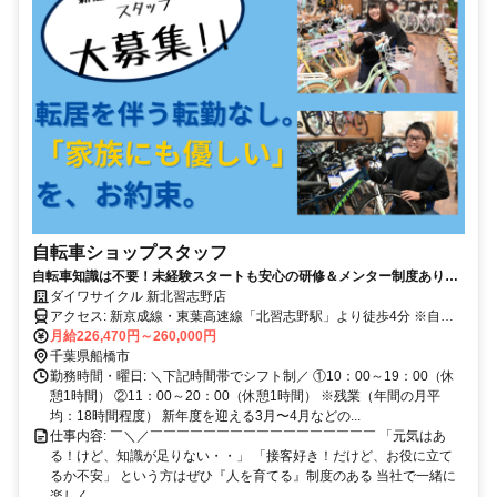
自転車ショップスタッフ
自転車知識は不要！未経験スタートも安心の研修＆メンター制度あり／
残業少なめ・ワークライフバランス充実
ダイワサイクル 新北習志野店
アクセス: 新京成線・東葉高速線「北習志野駅」より徒歩4分 ※自転
車通勤OK（無料駐輪場あり） 自転車の場合も交通費支給（規定あ
月給226,470円～260,000円
り） ※最寄駅まで自転車通勤の場合は駐輪代支給 ※マイカー通勤不
千葉県船橋市
可
勤務時間・曜日: ＼下記時間帯でシフト制／ ①10：00～19：00（休
憩1時間） ②11：00～20：00（休憩1時間） ※残業（年間の月平
均：18時間程度） 新年度を迎える3月〜4月などの...
仕事内容: ￣＼／￣￣￣￣￣￣￣￣￣￣￣￣￣￣￣￣￣ 「元気はあ
る！けど、知識が足りない・・」 「接客好き！だけど、お役に立て
るか不安」 という方はぜひ『人を育てる』制度のある 当社で一緒に
楽しく...