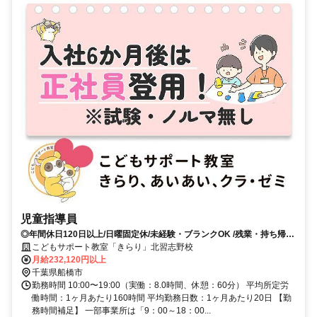
児童指導員
◎年間休日120日以上/日曜固定休/未経験・ブランクOK /残業・持ち帰り
仕事ナシ◇充実した研修であなたのスキルアップをしっかりサポートし
こどもサポート教室「きらり」北習志野校
ます
月給232,120円以上
千葉県船橋市
勤務時間 10:00〜19:00（実働：8.0時間、休憩：60分） 平均所定労
働時間：1ヶ月あたり160時間 平均勤務日数：1ヶ月あたり20日 【勤
務時間補足】 一部事業所は「9：00～18：00...