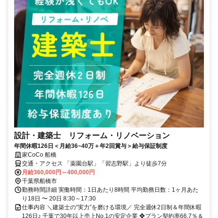
設計・建築士 リフォーム・リノベーション
年間休暇126日＜月給36~40万＋年2回賞与＞給与保証制度
家CoCo 船橋
交通・アクセス 「薬園台駅」「習志野駅」より徒歩7分
月給360,000円～400,000円
千葉県船橋市
勤務時間詳細 実働時間：1日あたり8時間 平均勤務日数：1ヶ月あた
り18日 〜 20日 8:30～17:30
仕事内容 ＼建築士の“実力”を磨ける環境／ 完全週休2日制＆年間休暇
126日♪ 千葉で30年以上売上No.1の安定企業 ❖プラン契約率66.7％＆