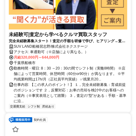
未経験可|査定から学べるクルマ買取スタッフ
完全未経験募集スタート！査定の手順を研修で学び、ヒアリング→査定
→価格提示を段階的に習得できます。
SUV LAND船橋習志野/株式会社ネクステージ
アクセス: 車通勤可（※店舗により異なる。）
月給320,000円～644,000円
千葉県船橋市
勤務時間・曜日: 8：30 ～20：30の間でシフト制（実働8時間） ※店
舗によって営業時間、休憩時間（60分or90分）が異なります。 ※平
均残業時間は17h/月（正社員平均実績） ✅残業月20...
仕事内容: 【この求人のポイント！】 １，完全未経験募集：育成前提
のポジションです ２，反響対応：お車の売却を検討中のお客様への
ご案内（※事実表現として踏襲） ３，査定の“型”がある：手順・基準
に沿...
交通費支給
シフト制
昇給あり
契約社員