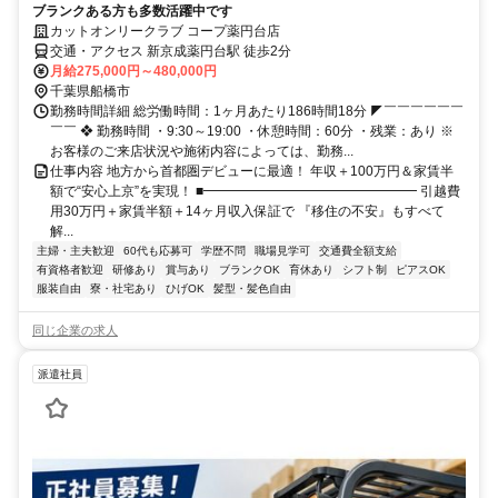
ブランクある方も多数活躍中です
カットオンリークラブ コープ薬円台店
交通・アクセス 新京成薬円台駅 徒歩2分
月給275,000円～480,000円
千葉県船橋市
勤務時間詳細 総労働時間：1ヶ月あたり186時間18分 ◤￣￣￣￣￣￣
￣￣ ❖ 勤務時間 ・9:30～19:00 ・休憩時間：60分 ・残業：あり ※
お客様のご来店状況や施術内容によっては、勤務...
仕事内容 地方から首都圏デビューに最適！ 年収＋100万円＆家賃半
額で“安心上京”を実現！ ■━━━━━━━━━━━━━━━━ 引越費
用30万円＋家賃半額＋14ヶ月収入保証で 『移住の不安』もすべて
解...
主婦・主夫歓迎
60代も応募可
学歴不問
職場見学可
交通費全額支給
有資格者歓迎
研修あり
賞与あり
ブランクOK
育休あり
シフト制
ピアスOK
服装自由
寮・社宅あり
ひげOK
髪型・髪色自由
同じ企業の求人
派遣社員