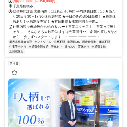
駅」車5分、「習志野駅」車6分、「北習志野駅」車8分
月給290,000円～350,000円
千葉県船橋市
勤務時間詳細 実働時間：1日あたり8時間 平均勤務日数：1ヶ月あた
り20日 8:30～17:30(休憩1時間) ★平日のみの週5日勤務！ ★長期休
暇あり！休暇制度充実！ ★有給取得＆残業削減も推進...
仕事内容 ✨未経験から始める ルート営業スタッフ！ 「営業って難し
そう…」 そんな方も大歓迎◎ まずは先輩同行や、 名刺の渡し方など
から… 少しずつスタートします！ ･･━━･･━━･･━━･･...
業界未経験者歓迎
ランチタイム
学歴不問
車通勤OK
固定時間制
経験不問
住宅手当あり
交通費全額支給
研修あり
賞与あり
育休あり
交通費支給
土日祝休み
正社員