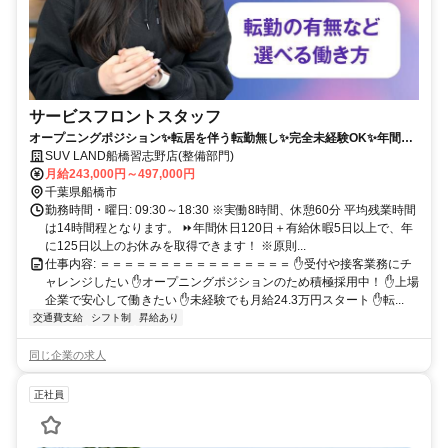
サービスフロントスタッフ
オープニングポジション✨転居を伴う転勤無し✨完全未経験OK✨年間休
日120日+有給休暇5日でワークライフバランスも充実❗
SUV LAND船橋習志野店(整備部門)
月給243,000円～497,000円
千葉県船橋市
勤務時間・曜日: 09:30～18:30 ※実働8時間、休憩60分 平均残業時間
は14時間程となります。 ⏩️年間休日120日＋有給休暇5日以上で、年
に125日以上のお休みを取得できます！ ※原則...
仕事内容: ＝＝＝＝＝＝＝＝＝＝＝＝＝＝＝＝ ✋受付や接客業務にチ
ャレンジしたい ✋オープニングポジションのため積極採用中！ ✋上場
企業で安心して働きたい ✋未経験でも月給24.3万円スタート ✋転...
交通費支給
シフト制
昇給あり
同じ企業の求人
正社員