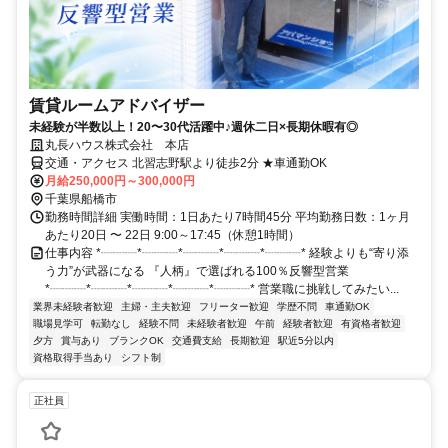
賃貸ルームアドバイザー
未経験が半数以上！20〜30代活躍中♪週休二日×長期休暇有◎
丸長ハウス株式会社 本店
交通・アクセス 北習志野駅より徒歩2分 ★車通勤OK
月給250,000円～300,000円
千葉県船橋市
勤務時間詳細 実働時間：1日あたり7時間45分 平均勤務日数：1ヶ月
あたり20日 〜 22日 9:00～17:45（休憩1時間）
仕事内容 *┈┈┈*┈┈┈*┈┈┈*┈┈┈*┈┈┈* 経験よりも“寄り添
う力”が武器になる 『人柄』で選ばれる100％反響型営業
*┈┈┈*┈┈┈*┈┈┈*┈┈┈*┈┈┈* 営業職に挑戦してみたい...
業界未経験者歓迎
主婦・主夫歓迎
フリーター歓迎
学歴不問
車通勤OK
職場見学可
転勤なし
経験不問
未経験者歓迎
午前
経験者歓迎
有資格者歓迎
夕方
賞与あり
ブランクOK
交通費支給
長期歓迎
駅近5分以内
資格取得手当あり
シフト制
正社員