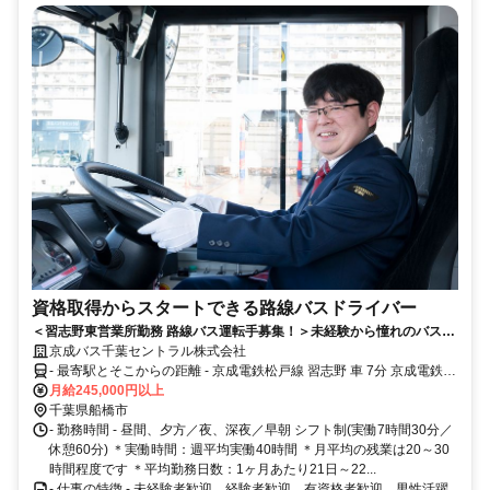
資格取得からスタートできる路線バスドライバー
＜習志野東営業所勤務 路線バス運転手募集！＞未経験から憧れのバス運
転手デビュー！未経験スタートでも安心の運転士養成制度があります♪大
京成バス千葉セントラル株式会社
型二種免許取得の教習費用は当社が全額負担！
- 最寄駅とそこからの距離 - 京成電鉄松戸線 習志野 車 7分 京成電鉄松
戸線 薬園台 車 7分
月給245,000円以上
千葉県船橋市
- 勤務時間 - 昼間、夕方／夜、深夜／早朝 シフト制(実働7時間30分／
休憩60分) ＊実働時間：週平均実働40時間 ＊月平均の残業は20～30
時間程度です ＊平均勤務日数：1ヶ月あたり21日～22...
- 仕事の特徴 - 未経験者歓迎、経験者歓迎、有資格者歓迎、男性活躍