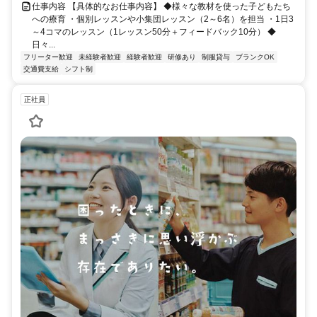
仕事内容 【具体的なお仕事内容】 ◆様々な教材を使った子どもたち
への療育 ・個別レッスンや小集団レッスン（2～6名）を担当 ・1日3
～4コマのレッスン（1レッスン50分＋フィードバック10分） ◆
日々...
フリーター歓迎
未経験者歓迎
経験者歓迎
研修あり
制服貸与
ブランクOK
交通費支給
シフト制
正社員