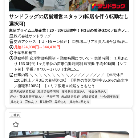
サンドラッグの店舗運営スタッフ(転居を伴う転勤なし
選択可)
東証プライム上場企業！20・30代活躍中！月3日の希望休OK／販売ノル
マなし／年収例32歳SV816万円／販促企画～商品管理など店舗運営がメ
株式会社サンドラッグ
インの仕事
交通アクセス 【 U・Iターン歓迎】 ◎狭域エリア社員の場合は 転居を
伴う転勤はありません。 ◎マイカー通勤OK
月給224,030円～344,430円
千葉県船橋市
勤務時間 変形労働時間制 ＜勤務時間について＞ 実働時間： １月あた
り 163.3時間 1ヶ月単位の変形労働時間制 週実働 平均40時間 【シフ
ト例】 早番／07:00～17:00（休憩1.5...
仕事内容 ＼ ＼ ＼ ＼＼ ＼ ＼ ＼ ＼ ／／／／ ／／／／／ 【年間休日
120日以上／月3日の希望休OK】 【男性の育休取得率85.6%の高水準
／復職率100%】 【エリア限定＆転居をともなう...
業界未経験者歓迎
変形労働時間制
資格取得支援あり
社会保険あり
産休・育休取得実績あり
学歴不問
未経験者歓迎
経験者歓迎
社会保険完備
賞与あり
育休あり
長期歓迎
昇給あり
賞与年2回あり
正社員