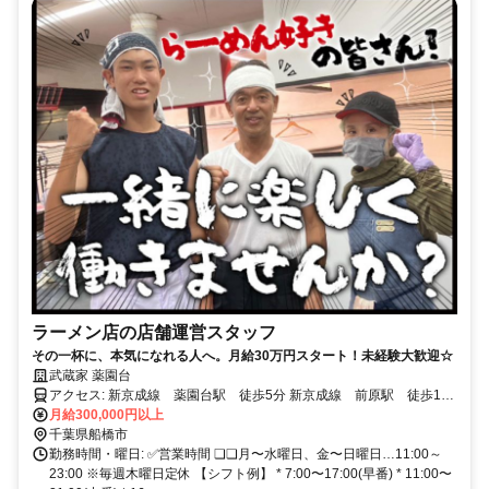
ラーメン店の店舗運営スタッフ
その一杯に、本気になれる人へ。月給30万円スタート！未経験大歓迎☆
武蔵家 薬園台
アクセス: 新京成線 薬園台駅 徒歩5分 新京成線 前原駅 徒歩11
分 中央・総武各駅停車 津田沼駅 車11分 ※自転車・バイク・車通
月給300,000円以上
勤可
千葉県船橋市
勤務時間・曜日: ✅営業時間 ❏❏月〜水曜日、金〜日曜日…11:00～
23:00 ※毎週木曜日定休 【シフト例】 * 7:00〜17:00(早番) * 11:00〜