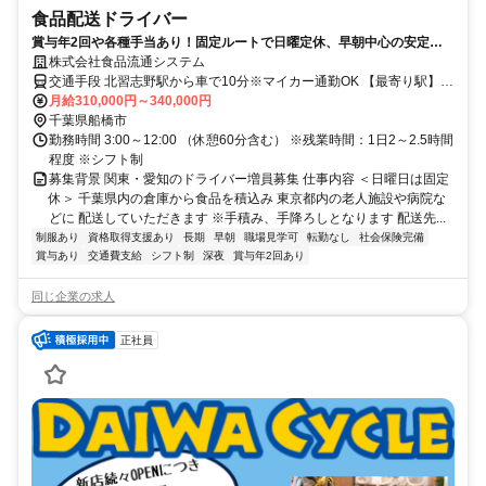
食品配送ドライバー
賞与年2回や各種手当あり！固定ルートで日曜定休、早朝中心の安定勤
務
株式会社食品流通システム
交通手段 北習志野駅から車で10分※マイカー通勤OK 【最寄り駅】
・東葉高速鉄道「北習志野駅」 ・新京成電鉄線「北習志野駅」
月給310,000円～340,000円
千葉県船橋市
勤務時間 3:00～12:00 （休憩60分含む） ※残業時間：1日2～2.5時間
程度 ※シフト制
募集背景 関東・愛知のドライバー増員募集 仕事内容 ＜日曜日は固定
休＞ 千葉県内の倉庫から食品を積込み 東京都内の老人施設や病院な
どに 配送していただきます ※手積み、手降ろしとなります 配送先...
制服あり
資格取得支援あり
長期
早朝
職場見学可
転勤なし
社会保険完備
賞与あり
交通費支給
シフト制
深夜
賞与年2回あり
同じ企業の求人
正社員