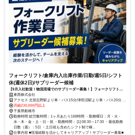
フォークリフト/倉庫内入出庫作業/日勤/週5日/シフト
休(週休2日)/サブリーダー候補
【9月入社歓迎！物流現場でのサブリーダー募集！】フォークリフトの
経験を活かして働く＊/フォーク資格必須◎/経験不問/車通勤OK＊WEB
東西株式会社
面接毎日実施中！＊
アクセス 北習志野駅より車・バス15分/津田沼駅より車・バス20分 ※
バス停より徒歩0分 ※無料駐車場完備 ▼船橋市内はもちろん、八千代
月給230,000円以上
市からも通勤しやすい立地のため、近隣エリアにお住まいの方も多数
千葉県船橋市
活躍しています！
勤務時間 総労働時間：1ヶ月あたり168時間 ・勤務曜日：月・火・
水・木・金・土・日・祝 ・勤務時間： [1] 08:30～17:30 ・最低勤務
日数（週）：5日 ・土日祝も含めたシフト制で稼...
仕事内容 ■現場経験を活かしてキャリアアップ！サブリーダー募集■