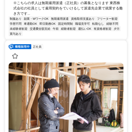
※こちらの求人は無期雇用派遣（正社員）の募集となります 東西株
式会社の社員として雇用契約をていけるして派遣先企業で就業する働
き方です...
制服あり
副業・WワークOK
無期雇用派遣
資格取得支援あり
フリーター歓迎
学歴不問
車通勤OK
即日勤務OK
固定時間制
職場見学可
転勤なし
経験不問
未経験者歓迎
交通費全額支給
午前
経験者歓迎
週払いOK
有資格者歓迎
夕方
賞与あり
正社員