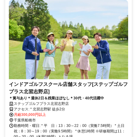
インドアゴルフスクール店舗スタッフ[ステップゴルフ
プラス北習志野店]
＊賞与あり＊週休2日＆残業ほぼなし＊30代・40代活躍中
ステップゴルフプラス北習志野店
アクセス: * 北習志野駅 徒歩2分
月給300,000円以上
千葉県船橋市
勤務時間・曜日: * 平 日：13：30～22：00（実働7.5時間） * 土日
祝：8：30～19：00（実働9.5時間） * 休憩1時間 ※研修期間は11：
00～20：00（休憩1時間）となる場...