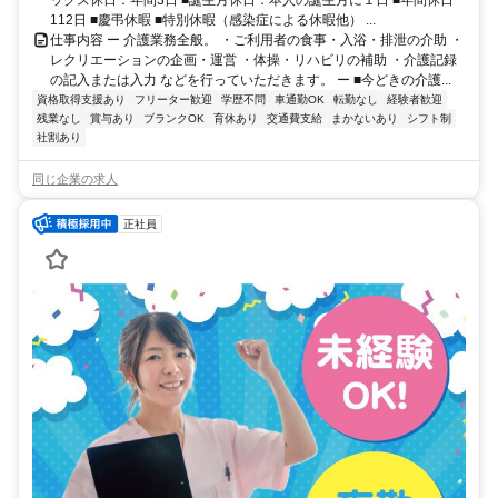
ックス休日：年間3日 ■誕生月休日：本人の誕生月に１日 ■年間休日
112日 ■慶弔休暇 ■特別休暇（感染症による休暇他） ...
仕事内容 ー 介護業務全般。 ・ご利用者の食事・入浴・排泄の介助 ・
レクリエーションの企画・運営 ・体操・リハビリの補助 ・介護記録
の記入または入力 などを行っていただきます。 ー ■今どきの介護...
資格取得支援あり
フリーター歓迎
学歴不問
車通勤OK
転勤なし
経験者歓迎
残業なし
賞与あり
ブランクOK
育休あり
交通費支給
まかないあり
シフト制
社割あり
同じ企業の求人
正社員