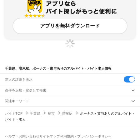
アプリを無料ダウンロード
千葉県、増尾駅、ボーナス・賞与ありのアルバイト・バイト求人情報
求人の詳細を表示
条件を追加・変更して検索
市区町村を追加・変更
関連キーワード
完全在宅ワーク 全国
シール貼り 在宅
現在地周辺
ガチャガチャ
犬カフェ
千葉県
駅を追加・変更
バイトTOP
千葉県
柏市
増尾駅
ボーナス・賞与ありのアルバイト・
千葉県
すべて
バイト・求人
千葉市
すべて
職種を追加・変更
JR武蔵野線
中央区
花見川区
稲毛区
若葉区
緑区
美浜区
南流山駅
新松戸駅
新八柱駅
東松戸駅
市川大野駅
船橋法典駅
西船橋駅
飲食・フードサービス
銚子市
市川市
船橋市
館山市
木更津市
松戸市
野田市
茂原市
成田市
佐倉市
東金市
特徴を追加・変更
飲食・フードサービス
すべて
ヘルプ・お問い合わせ
サイトマップ
利用規約・プライバシーポリシー
JR中央・総武線
旭市
習志野市
柏市
勝浦市
市原市
流山市
八千代市
我孫子市
鴨川市
鎌ケ谷市