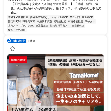
【正社員募集｜安定収入＆働きやすさ重視！】 「外構・舗装・造
園」の仕事が多いのが特徴的な、柏オフィス。 それ以外の仕事も沢
山あり...
業界未経験者歓迎
資格取得支援あり
バイク通勤OK
学歴不問
車通勤OK
固定時間制
職場見学可
未経験者歓迎
経験者歓迎
有資格者歓迎
研修あり
賞与あり
ブランクOK
交通費支給
資格取得手当あり
土日祝休み
髪型・髪色自由
正社員