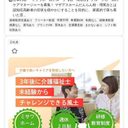
ケアマネージャーを募集！ マザアスホームだんらん柏・増尾台とは
認知症高齢者の症状を穏やかにすることを目的に、 家庭的で落ち着
いた雰...
資格取得支援あり
フリーター歓迎
学歴不問
車通勤OK
転勤なし
経験者歓迎
残業なし
賞与あり
ブランクOK
育休あり
交通費支給
まかないあり
シフト制
社割あり
正社員