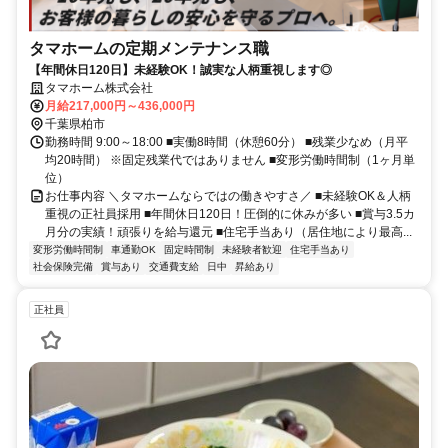
タマホームの定期メンテナンス職
【年間休日120日】未経験OK！誠実な人柄重視します◎
タマホーム株式会社
月給217,000円～436,000円
千葉県柏市
勤務時間 9:00～18:00 ■実働8時間（休憩60分） ■残業少なめ（月平
均20時間） ※固定残業代ではありません ■変形労働時間制（1ヶ月単
位）
お仕事内容 ＼タマホームならではの働きやすさ／ ■未経験OK＆人柄
重視の正社員採用 ■年間休日120日！圧倒的に休みが多い ■賞与3.5カ
月分の実績！頑張りを給与還元 ■住宅手当あり（居住地により最高...
変形労働時間制
車通勤OK
固定時間制
未経験者歓迎
住宅手当あり
社会保険完備
賞与あり
交通費支給
日中
昇給あり
正社員