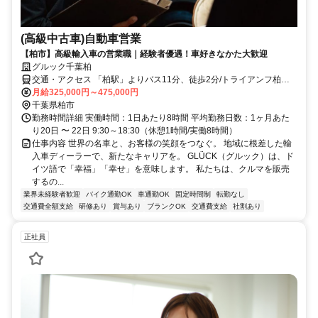
(高級中古車)自動車営業
【柏市】高級輸入車の営業職｜経験者優遇！車好きなかた大歓迎
グルック千葉柏
交通・アクセス 「柏駅」よりバス11分、徒歩2分/トライアンフ柏併
設店舗
月給325,000円～475,000円
千葉県柏市
勤務時間詳細 実働時間：1日あたり8時間 平均勤務日数：1ヶ月あた
り20日 〜 22日 9:30～18:30（休憩1時間/実働8時間）
仕事内容 世界の名車と、お客様の笑顔をつなぐ。 地域に根差した輸
入車ディーラーで、新たなキャリアを。 GLÜCK（グルック）は、ド
イツ語で「幸福」「幸せ」を意味します。 私たちは、クルマを販売
するの...
業界未経験者歓迎
バイク通勤OK
車通勤OK
固定時間制
転勤なし
交通費全額支給
研修あり
賞与あり
ブランクOK
交通費支給
社割あり
正社員