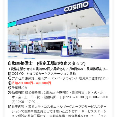
自動車整備士 (指定工場の検査スタッフ)
＜資格を活かせる＞賞与年2回／昇給あり／月9日休み・長期休暇あり／
残業20時間以内／福利厚生や制度も充実◎／資格取得支援制度あり
COSMO セルフ&カーケアステーション新柏
アクセス 東武野田線〔アーバンパークライン〕 増尾東口徒歩約12
分、東武野田線〔アーバンパークライン〕 新柏東口徒歩約13分 増尾
月給291,000円～400,000円
駅から徒歩１２分
千葉県柏市
勤務時間 総労働時間：1週あたり40時間 ・勤務曜日：月・火・水・
木・金・土・日・祝 ・勤務時間： [1] 09:30～18:30 [2] 10:00～19:00
[3] 10:00～17:00 ...
仕事内容 ＜業界大手＞コスモエネルギーグループのサービスステー
ションで自動車検査員として活躍いただきます！ サービスステーシ
ョン併設の整備工場にて、自動車整備・検査業務をお任せ。 「コミ