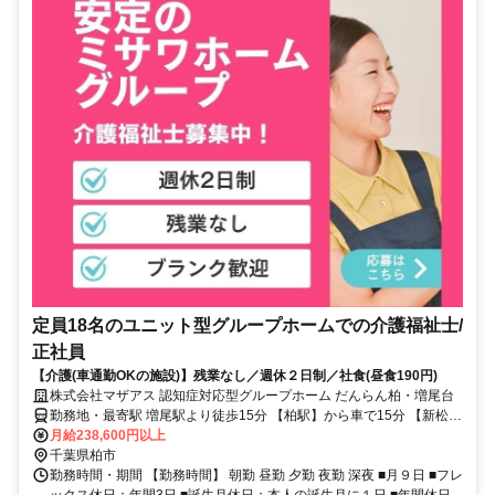
定員18名のユニット型グループホームでの介護福祉士/
正社員
【介護(車通勤OKの施設)】残業なし／週休２日制／社食(昼食190円)
株式会社マザアス 認知症対応型グループホーム だんらん柏・増尾台
勤務地・最寄駅 増尾駅より徒歩15分 【柏駅】から車で15分 【新松戸
駅】から車で14分
月給238,600円以上
千葉県柏市
勤務時間・期間 【勤務時間】 朝勤 昼勤 夕勤 夜勤 深夜 ■月９日 ■フレ