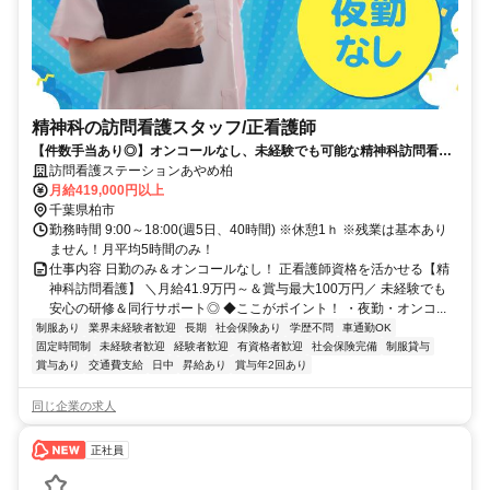
精神科の訪問看護スタッフ/正看護師
【件数手当あり◎】オンコールなし、未経験でも可能な精神科訪問看護
ステーション。正看護師募集
訪問看護ステーションあやめ柏
月給419,000円以上
千葉県柏市
勤務時間 9:00～18:00(週5日、40時間) ※休憩1ｈ ※残業は基本あり
ません！月平均5時間のみ！
仕事内容 日勤のみ＆オンコールなし！ 正看護師資格を活かせる【精
神科訪問看護】 ＼月給41.9万円～＆賞与最大100万円／ 未経験でも
安心の研修＆同行サポート◎ ◆ここがポイント！ ・夜勤・オンコ...
制服あり
業界未経験者歓迎
長期
社会保険あり
学歴不問
車通勤OK
固定時間制
未経験者歓迎
経験者歓迎
有資格者歓迎
社会保険完備
制服貸与
賞与あり
交通費支給
日中
昇給あり
賞与年2回あり
同じ企業の求人
正社員