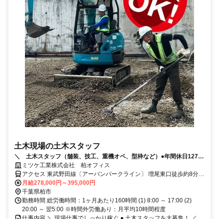
土木現場の土木スタッフ
＼ 土木スタッフ（舗装、技工、重機オペ、型枠など）●年間休日127日
●土日祝休み ●昇給・賞与あり ／
ミツケ工業株式会社 柏オフィス
アクセス 東武野田線〔アーバンパークライン〕 増尾東口徒歩約8分、
東武野田線〔アーバンパークライン〕 逆井西口徒歩約12分、東武野
月給278,000円～395,000円
田線〔アーバンパークライン〕 新柏西口徒歩約24分
千葉県柏市
勤務時間 総労働時間：1ヶ月あたり160時間 (1) 8:00 ～ 17:00 (2)
20:00 ～ 翌5:00 ※時間外労働あり：月平均10時間程度
仕事内容 ＼ 現場仕事でしっかり稼ぐ ● 土木スタッフを大募集！ ／