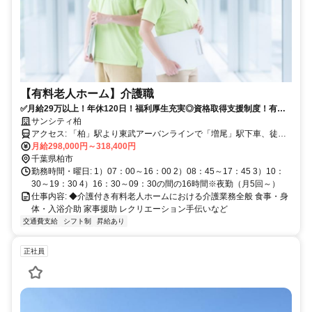
【有料老人ホーム】介護職
✅月給29万以上！年休120日！福利厚生充実◎資格取得支援制度！有料
の介護職
サンシティ柏
アクセス: 「柏」駅より東武アーバンラインで「増尾」駅下車、徒歩6
分
月給298,000円～318,400円
千葉県柏市
勤務時間・曜日: 1）07：00～16：00 2）08：45～17：45 3）10：
30～19：30 4）16：30～09：30の間の16時間※夜勤（月5回～）
仕事内容: ◆介護付き有料老人ホームにおける介護業務全般 食事・身
体・入浴介助 家事援助 レクリエーション手伝いなど
交通費支給
シフト制
昇給あり
正社員