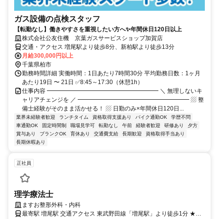
ガス設備の点検スタッフ
【転勤なし】働きやすさを重視したい方へ✨年間休日120日以上
株式会社公友住機 京葉ガスサービスショップ加賀店
交通・アクセス 増尾駅より徒歩8分、新柏駅より徒歩13分
月給300,000円以上
千葉県柏市
勤務時間詳細 実働時間：1日あたり7時間30分 平均勤務日数：1ヶ月
あたり19日 〜 21日 ✅8:45～17:30（休憩1h）
仕事内容 ━━━━━━━━━━━━━━━━━━━ ＼ 無理しないキ
ャリアチェンジを ／ ━━━━━━━━━━━━━━━━━━━ ▨ 整
備士経験がそのまま活かせる！ ▨ 日勤のみ×年間休日120日...
業界未経験者歓迎
ランチタイム
資格取得支援あり
バイク通勤OK
学歴不問
車通勤OK
固定時間制
職場見学可
転勤なし
午前
経験者歓迎
研修あり
夕方
賞与あり
ブランクOK
育休あり
交通費支給
長期歓迎
資格取得手当あり
長期休暇あり
正社員
理学療法士
ますお整形外科・内科
最寄駅 増尾駅 交通アクセス 東武野田線「増尾駅」より徒歩1分 ★車