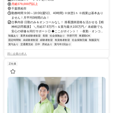
月給379,000円以上
千葉県柏市
勤務時間 9:00～18:00(週5日、40時間) ※休憩1ｈ ※残業は基本あり
ません！月平均5時間のみ！
仕事内容 日勤のみ＆オンコールなし！ 准看護師資格を活かせる【精
神科訪問看護】 ＼月給37.9万円～＆賞与最大100万円／ 未経験でも
安心の研修＆同行サポート◎ ◆ここがポイント！ ・夜勤・オンコ...
制服あり
業界未経験者歓迎
長期
社会保険あり
学歴不問
車通勤OK
固定時間制
未経験者歓迎
経験者歓迎
有資格者歓迎
社会保険完備
制服貸与
賞与あり
交通費支給
日中
昇給あり
賞与年2回あり
同じ企業の求人
正社員