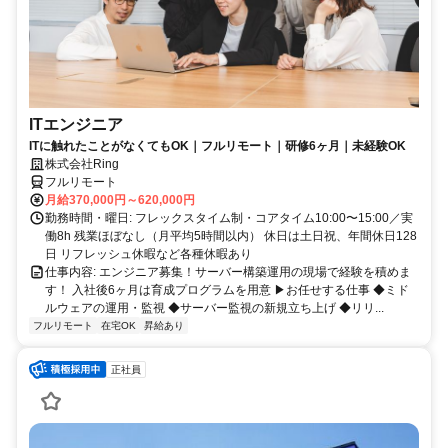
ITエンジニア
ITに触れたことがなくてもOK｜フルリモート｜研修6ヶ月｜未経験OK
株式会社Ring
フルリモート
月給370,000円～620,000円
勤務時間・曜日: フレックスタイム制・コアタイム10:00〜15:00／実
働8h 残業ほぼなし（月平均5時間以内） 休日は土日祝、年間休日128
日 リフレッシュ休暇など各種休暇あり
仕事内容: エンジニア募集！サーバー構築運用の現場で経験を積めま
す！ 入社後6ヶ月は育成プログラムを用意 ▶お任せする仕事 ◆ミド
ルウェアの運用・監視 ◆サーバー監視の新規立ち上げ ◆リリ...
フルリモート
在宅OK
昇給あり
正社員