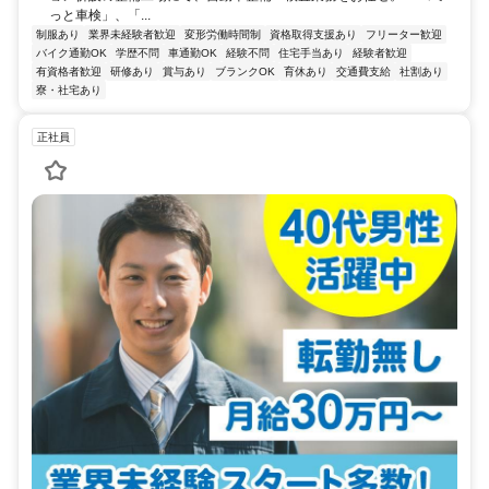
っと車検」、「...
制服あり
業界未経験者歓迎
変形労働時間制
資格取得支援あり
フリーター歓迎
バイク通勤OK
学歴不問
車通勤OK
経験不問
住宅手当あり
経験者歓迎
有資格者歓迎
研修あり
賞与あり
ブランクOK
育休あり
交通費支給
社割あり
寮・社宅あり
正社員