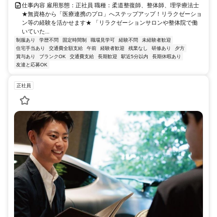
仕事内容 雇用形態：正社員 職種：柔道整復師、整体師、理学療法士
★無資格から「医療連携のプロ」へステップアップ！リラクゼーショ
ン等の経験を活かせます★ 「リラクゼーションサロンや整体院で働
いていた...
制服あり
学歴不問
固定時間制
職場見学可
経験不問
未経験者歓迎
住宅手当あり
交通費全額支給
午前
経験者歓迎
残業なし
研修あり
夕方
賞与あり
ブランクOK
交通費支給
長期歓迎
駅近5分以内
長期休暇あり
友達と応募OK
正社員