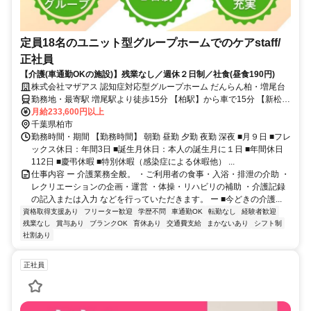
定員18名のユニット型グループホームでのケアstaff/
正社員
【介護(車通勤OKの施設)】残業なし／週休２日制／社食(昼食190円)
株式会社マザアス 認知症対応型グループホーム だんらん柏・増尾台
勤務地・最寄駅 増尾駅より徒歩15分 【柏駅】から車で15分 【新松戸
駅】から車で14分
月給233,600円以上
千葉県柏市
勤務時間・期間 【勤務時間】 朝勤 昼勤 夕勤 夜勤 深夜 ■月９日 ■フレ
ックス休日：年間3日 ■誕生月休日：本人の誕生月に１日 ■年間休日
112日 ■慶弔休暇 ■特別休暇（感染症による休暇他） ...
仕事内容 ー 介護業務全般。 ・ご利用者の食事・入浴・排泄の介助 ・
レクリエーションの企画・運営 ・体操・リハビリの補助 ・介護記録
の記入または入力 などを行っていただきます。 ー ■今どきの介護...
資格取得支援あり
フリーター歓迎
学歴不問
車通勤OK
転勤なし
経験者歓迎
残業なし
賞与あり
ブランクOK
育休あり
交通費支給
まかないあり
シフト制
社割あり
正社員