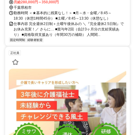
通勤OK／バイク通勤OK！（駐車場あり）
月給280,000円～350,000円
千葉県柏市
勤務時間 ＜★基本的に残業なし！＞ ■月～水・金曜／8:45～
18:30（休憩1時間45分） ■土曜／8:45～13:30（休憩なし）
仕事内容 完全週休2日制＋土曜午後休みの ＼『完全週休2.5日制』で
お休み充実！／ さらに… ■賞与年2回（合計3ヶ月分の支給実績あ
り） ■資格取得支援あり（年間30万の補助） 人間関...
固定時間制
経験者歓迎
正社員