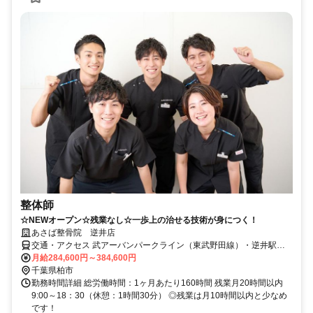
整体師
☆NEWオープン☆残業なし☆一歩上の治せる技術が身につく！
あさば整骨院 逆井店
交通・アクセス 武アーバンパークライン（東武野田線）・逆井駅か
ら徒歩6分（スクールIE逆井校近く）
月給284,600円～384,600円
千葉県柏市
勤務時間詳細 総労働時間：1ヶ月あたり160時間 残業月20時間以内
9:00～18：30（休憩：1時間30分） ◎残業は月10時間以内と少なめ
です！