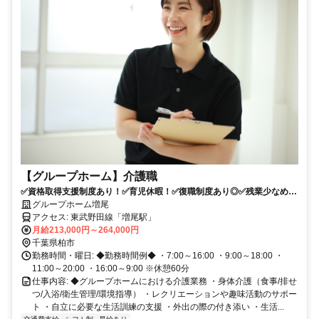
【グループホーム】介護職
✅資格取得支援制度あり！✅育児休暇！✅復職制度あり◎✅残業少なめ！
グループホームの介護職
グループホーム増尾
アクセス: 東武野田線「増尾駅」
月給213,000円～264,000円
千葉県柏市
勤務時間・曜日: ◆勤務時間例◆ ・7:00～16:00 ・9:00～18:00 ・
11:00～20:00 ・16:00～9:00 ※休憩60分
仕事内容: ◆グループホームにおける介護業務 ・身体介護（食事/排せ
つ/入浴/衛生管理/環境指導） ・レクリエーションや趣味活動のサポー
ト ・自立に必要な生活訓練の支援 ・外出の際の付き添い ・生活...