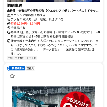
調剤事務
未経験・無資格可☆店舗多数【ウエルシアで働くパート求人】ドラッグ
ストアの調剤事務
ウエルシア薬局柏酒井根店
アクセス 東武野田線「増尾」駅徒歩15分
時給1,240円～1,340円
千葉県柏市
時間帯 朝、昼、夕方・夜 勤務曜日・時間 9:00～22:00の間で1日6～8
時間の勤務 ☆週3～5日の勤務 ※勤務曜日応相談
仕事情報 ● 仕事内容 お客様とのコミュニケーションも多いので、 座
りっぱなしで入力だけで終わるのはイヤ！ という方におすすめ。主
に「処方箋の受付」、 「データ管理」、「医薬品の在庫管理と発
注」 な...
主婦・主夫歓迎
シフト制
正社員