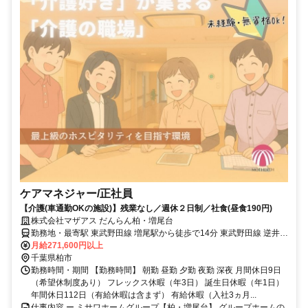
ケアマネジャー/正社員
【介護(車通勤OKの施設)】残業なし／週休２日制／社食(昼食190円)
株式会社マザアス だんらん柏・増尾台
勤務地・最寄駅 東武野田線 増尾駅から徒歩で14分 東武野田線 逆井駅
から徒歩で22分
月給271,600円以上
千葉県柏市
勤務時間・期間 【勤務時間】 朝勤 昼勤 夕勤 夜勤 深夜 月間休日9日
（希望休制度あり） フレックス休暇（年3日） 誕生日休暇（年1日）
年間休日112日（有給休暇は含まず） 有給休暇（入社3ヵ月...
仕事内容 ー ミサワホームグループ【柏・増尾台】 グループホームの