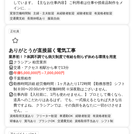
しています。 【主なお仕事内容】 ご利用者は仕事や授産品制作をメ
インに、...
変形労働時間制
主婦・主夫歓迎
未経験者歓迎
経験者歓迎
有資格者歓迎
交通費支給
長期休暇あり
服装自由
正社員
ありがとうが直接届く電気工事
業界初！？体調不調でも病欠制度で有給を削らず休める環境を用意
クラシアン 柏営業所
交通・アクセス 柏駅から車で13分
年俸5,000,000円～7,000,000円
千葉県柏市
勤務時間詳細 総労働時間：1ヶ月あたり172時間 【勤務形態】 シフト
制 8:00〜20:00の中で実働8時間 ※深夜勤はございません。
仕事内容 【入社前に、1円も使わせません。】 プロとして働くなら、
道具へのこだわりはあるはず。 でも、一式揃えるとなれば大きな出
費ですよね。 クラシアンでは、その負担をあなたに一切かけさせま
せん。 ...
資格取得支援あり
フリーター歓迎
車通勤OK
経験者歓迎
有資格者歓迎
研修あり
賞与あり
ブランクOK
交通費支給
資格取得手当あり
シフト制
アルバイト・パート