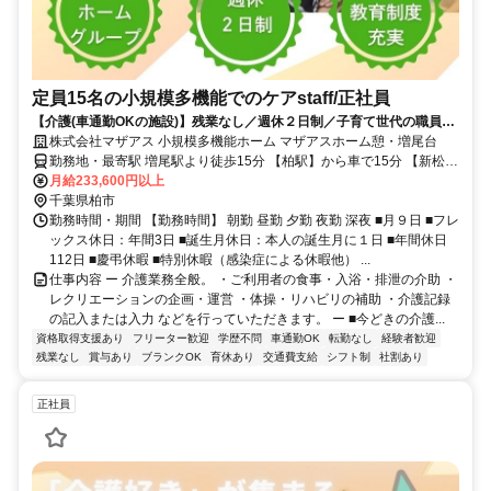
定員15名の小規模多機能でのケアstaff/正社員
【介護(車通勤OKの施設)】残業なし／週休２日制／子育て世代の職員活
躍中
株式会社マザアス 小規模多機能ホーム マザアスホーム憩・増尾台
勤務地・最寄駅 増尾駅より徒歩15分 【柏駅】から車で15分 【新松戸
駅】から車で14分
月給233,600円以上
千葉県柏市
勤務時間・期間 【勤務時間】 朝勤 昼勤 夕勤 夜勤 深夜 ■月９日 ■フレ
ックス休日：年間3日 ■誕生月休日：本人の誕生月に１日 ■年間休日
112日 ■慶弔休暇 ■特別休暇（感染症による休暇他） ...
仕事内容 ー 介護業務全般。 ・ご利用者の食事・入浴・排泄の介助 ・
レクリエーションの企画・運営 ・体操・リハビリの補助 ・介護記録
の記入または入力 などを行っていただきます。 ー ■今どきの介護...
資格取得支援あり
フリーター歓迎
学歴不問
車通勤OK
転勤なし
経験者歓迎
残業なし
賞与あり
ブランクOK
育休あり
交通費支給
シフト制
社割あり
正社員