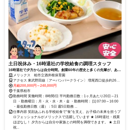
土日祝休み・16時退社の学校給食の調理スタッフ
16時退社で夕方からは自分時間。創業60年の歴史と多くの先輩が、あな
たをしっかりサポートします！
メリックス 柏市立酒井根保育園
アクセス 東武野田線〔アーバンパークライン〕 増尾西口徒歩約26
分、新京成電鉄 常盤平北口徒歩約30分、ＪＲ常磐線/東京メトロ千代
月給200,000円～240,000円
田線 南柏東口徒歩約38分 JR常磐線南柏駅東口から 東武バス1番2番
千葉県柏市
乗り場 酒井根行 酒井根終点下車 徒歩3分
勤務時間 実働時間：8時間/日 平均勤務日数：1ヶ月あたり20日～21
日 ・勤務曜日：月・火・水・木・金 ・勤務時間： [1] 07:00～16:00
・最低勤務日数（週）：5日 週5日勤務 ...
仕事内容 笑顔あふれる学校給食で”食“を支え、お子様の未来を担うプ
ロフェッショナルがメリックスで活躍しています ★ 16時退社・残業
ほぼなし！ 夕方からは自分や家族との時間を満喫できます。 ★ 土日
祝...