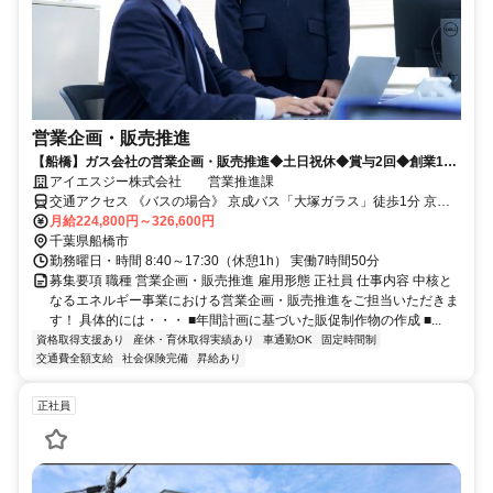
営業企画・販売推進
【船橋】ガス会社の営業企画・販売推進◆土日祝休◆賞与2回◆創業140
年以上の老舗企業
アイエスジー株式会社 営業推進課
交通アクセス 《バスの場合》 京成バス「大塚ガラス」徒歩1分 京成
バス千葉セントラル「エステ・シティ」徒歩5分 《車の場合》 武蔵野
月給224,800円～326,600円
線 船橋法典駅 車5分 東武野田線 馬込沢駅 車6分 東武野田線 塚田駅 車
千葉県船橋市
8分
勤務曜日・時間 8:40～17:30（休憩1h） 実働7時間50分
募集要項 職種 営業企画・販売推進 雇用形態 正社員 仕事内容 中核と
なるエネルギー事業における営業企画・販売推進をご担当いただきま
す！ 具体的には・・・ ■年間計画に基づいた販促制作物の作成 ■...
資格取得支援あり
産休・育休取得実績あり
車通勤OK
固定時間制
交通費全額支給
社会保険完備
昇給あり
正社員