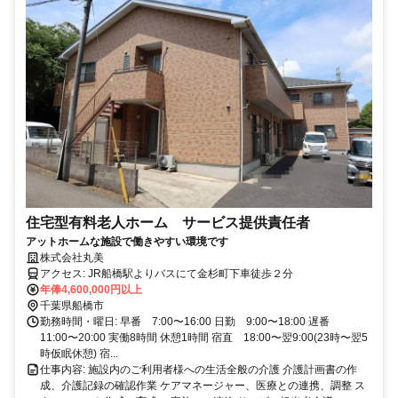
住宅型有料老人ホーム サービス提供責任者
アットホームな施設で働きやすい環境です
株式会社丸美
アクセス: JR船橋駅よりバスにて金杉町下車徒歩２分
年俸4,600,000円以上
千葉県船橋市
勤務時間・曜日: 早番 7:00〜16:00 日勤 9:00〜18:00 遅番
11:00〜20:00 実働8時間 休憩1時間 宿直 18:00〜翌9:00(23時〜翌5
時仮眠休憩) 宿...
仕事内容: 施設内のご利用者様への生活全般の介護 介護計画書の作
成、介護記録の確認作業 ケアマネージャー、医療との連携、調整 ス