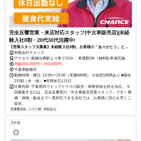
完全反響営業・来店対応スタッフ(中古車販売店)|未経
験入社8割・20代30代活躍中/
【営業スタッフ大募集】未経験入社8割。お客様の「ありがとう」と収
入アップを実現できる仕事です！
有限会社チャンス
アクセス: 船橋法典駅より車で10分 ・車通勤OK（無料駐車場完備／
マイカー通勤の方が多い職場です） ・交通費規定内支給
月給250,000円～700,000円
千葉県船橋市
勤務時間・曜日: 10:00〜19:00（実働8時間） ※休憩1時間あり ■週休
2日制（水・他） ■年間休日115日
仕事内容: 千葉県内でトップクラスの販売・車検実績を誇る当社。 今
回募集するのは、完全反響型の「中古車販売営業スタッフ」です✨ 整
備・保険・鈑金まで一貫対応できる当社では、お客様に安心を早くご
提供...
交通費支給
シフト制
昇給あり
正社員