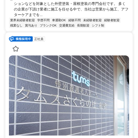
ションなどを対象とした外壁塗装・屋根塗装の専門会社です。 多く
の企業が下請け業者に施工を任せる中で、当社は営業から施工、アフ
ターケアまでを...
業界未経験者歓迎
学歴不問
車通勤OK
経験不問
未経験者歓迎
経験者歓迎
残業なし
賞与あり
ブランクOK
交通費支給
長期歓迎
シフト制
正社員