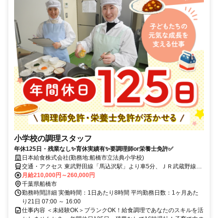
小学校の調理スタッフ
年休125日・残業なし✨育休実績有✨要調理師or栄養士免許✅
日本給食株式会社(勤務地:船橋市立法典小学校)
交通・アクセス 東武野田線「馬込沢駅」より車5分、ＪＲ武蔵野線
「船橋法典駅」より車6分
月給210,000円～260,000円
千葉県船橋市
勤務時間詳細 実働時間：1日あたり8時間 平均勤務日数：1ヶ月あた
り21日 07:00 ～ 16:00
仕事内容 ＜未経験OK＞ブランクOK！給食調理であなたのスキルを活