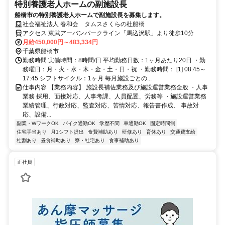
特別養護老人ホームの副施設長
船橋市の特別養護老人ホームで副施設長を募集します。
社会福祉法人 春和会 タムスさくらの杜船橋
アクセス 東武アーバンパークライン「馬込沢駅」より徒歩10分
月給450,000円～483,334円
千葉県船橋市
勤務時間 実働時間：8時間/日 平均勤務日数：1ヶ月あたり20日 ・勤
務曜日：月・火・水・木・金・土・日・祝 ・勤務時間： [1] 08:45～
17:45 シフトサイクル：1ヶ月 毎月施設ごとの...
仕事内容 【業務内容】 施設長補佐業務及び施設運営業務全般 ・人事
業務 採用、面接対応、人事考課、人員配置、労務等 ・施設運営業務
業績管理、行政対応、監査対応、苦情対応、報告書作成、 事故対
応、設備...
副業・WワークOK
バイク通勤OK
学歴不問
車通勤OK
固定時間制
住宅手当あり
月1シフト提出
食費補助あり
研修あり
育休あり
交通費支給
社割あり
昼食補助あり
寮・社宅あり
食事補助あり
正社員