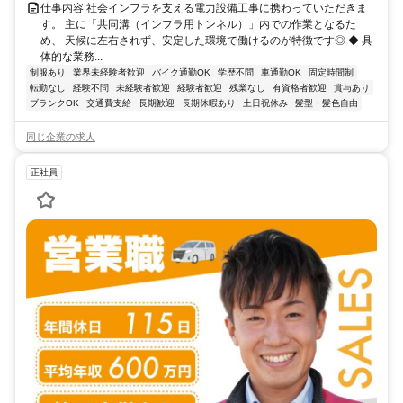
仕事内容 社会インフラを支える電力設備工事に携わっていただきま
す。 主に「共同溝（インフラ用トンネル）」内での作業となるた
め、 天候に左右されず、安定した環境で働けるのが特徴です◎ ◆ 具
体的な業務...
制服あり
業界未経験者歓迎
バイク通勤OK
学歴不問
車通勤OK
固定時間制
転勤なし
経験不問
未経験者歓迎
経験者歓迎
残業なし
有資格者歓迎
賞与あり
ブランクOK
交通費支給
長期歓迎
長期休暇あり
土日祝休み
髪型・髪色自由
同じ企業の求人
正社員