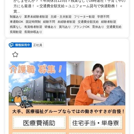
かしませんか？ ＜年間休日125日＞残業なしで16時退社！子育て中の
方にも最適！ ＜交通費全額支給＞ユニフォーム貸与で快適勤務！ ＜
賞...
制服あり
業界未経験者歓迎
主婦・主夫歓迎
フリーター歓迎
学歴不問
車通勤OK
固定時間制
経験不問
未経験者歓迎
交通費全額支給
経験者歓迎
残業なし
有資格者歓迎
研修あり
賞与あり
ブランクOK
育休あり
交通費支給
長期歓迎
長期休暇あり
正社員