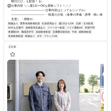
曜日だけ」も歓迎！ お...
仕事内容 ＼＼週1日〜OKな柔軟シフト！／／
─────────────── 仕事内容はとってもシンプル♪
─────────────── ・軽度の介助 （食事の準備・誘導・軽い身
支度） ・掃除や...
制服あり
業界未経験者歓迎
社員登用あり
週1日からOK
主婦・主夫歓迎
60代も応募可
資格取得支援あり
フリーター歓迎
バイク通勤OK
学歴不問
車通勤OK
職場見学可
未経験者歓迎
交通費全額支給
午前
経験者歓迎
有資格者歓迎
研修あり
夕方
ブランクOK
正社員