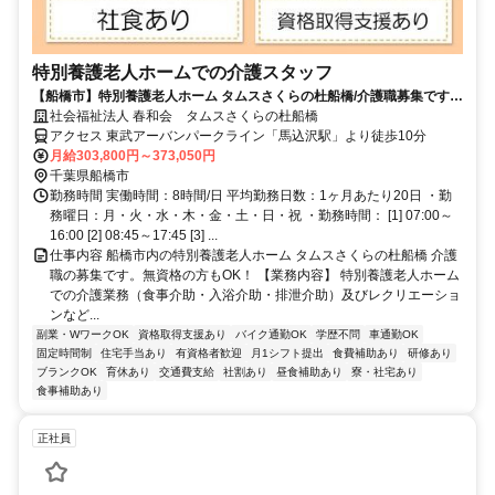
特別養護老人ホームでの介護スタッフ
【船橋市】特別養護老人ホーム タムスさくらの杜船橋/介護職募集です。
＜無資格の方もOK！＞
社会福祉法人 春和会 タムスさくらの杜船橋
アクセス 東武アーバンパークライン「馬込沢駅」より徒歩10分
月給303,800円～373,050円
千葉県船橋市
勤務時間 実働時間：8時間/日 平均勤務日数：1ヶ月あたり20日 ・勤
務曜日：月・火・水・木・金・土・日・祝 ・勤務時間： [1] 07:00～
16:00 [2] 08:45～17:45 [3] ...
仕事内容 船橋市内の特別養護老人ホーム タムスさくらの杜船橋 介護
職の募集です。無資格の方もOK！ 【業務内容】 特別養護老人ホーム
での介護業務（食事介助・入浴介助・排泄介助）及びレクリエーショ
ンなど...
副業・WワークOK
資格取得支援あり
バイク通勤OK
学歴不問
車通勤OK
固定時間制
住宅手当あり
有資格者歓迎
月1シフト提出
食費補助あり
研修あり
ブランクOK
育休あり
交通費支給
社割あり
昼食補助あり
寮・社宅あり
食事補助あり
正社員