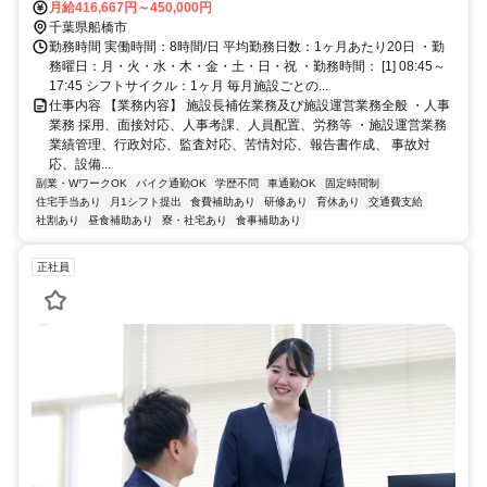
月給416,667円～450,000円
千葉県船橋市
勤務時間 実働時間：8時間/日 平均勤務日数：1ヶ月あたり20日 ・勤
務曜日：月・火・水・木・金・土・日・祝 ・勤務時間： [1] 08:45～
17:45 シフトサイクル：1ヶ月 毎月施設ごとの...
仕事内容 【業務内容】 施設長補佐業務及び施設運営業務全般 ・人事
業務 採用、面接対応、人事考課、人員配置、労務等 ・施設運営業務
業績管理、行政対応、監査対応、苦情対応、報告書作成、 事故対
応、設備...
副業・WワークOK
バイク通勤OK
学歴不問
車通勤OK
固定時間制
住宅手当あり
月1シフト提出
食費補助あり
研修あり
育休あり
交通費支給
社割あり
昼食補助あり
寮・社宅あり
食事補助あり
正社員