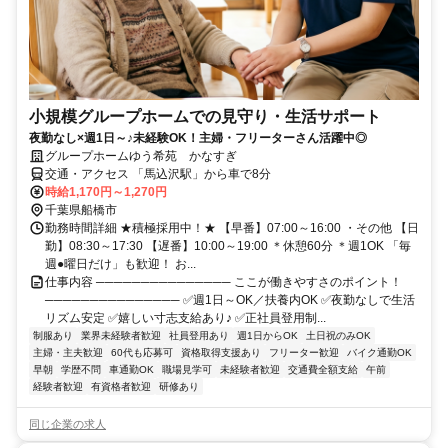
小規模グループホームでの見守り・生活サポート
夜勤なし×週1日～♪未経験OK！主婦・フリーターさん活躍中◎
グループホームゆう希苑 かなすぎ
交通・アクセス 「馬込沢駅」から車で8分
時給1,170円～1,270円
千葉県船橋市
勤務時間詳細 ★積極採用中！★ 【早番】07:00～16:00 ・その他 【日
勤】08:30～17:30 【遅番】10:00～19:00 ＊休憩60分 ＊週1OK 「毎
週●曜日だけ」も歓迎！ お...
仕事内容 ─────────────── ここが働きやすさのポイント！
─────────────── ✅週1日～OK／扶養内OK ✅夜勤なしで生活
リズム安定 ✅嬉しい寸志支給あり♪ ✅正社員登用制...
制服あり
業界未経験者歓迎
社員登用あり
週1日からOK
土日祝のみOK
主婦・主夫歓迎
60代も応募可
資格取得支援あり
フリーター歓迎
バイク通勤OK
早朝
学歴不問
車通勤OK
職場見学可
未経験者歓迎
交通費全額支給
午前
経験者歓迎
有資格者歓迎
研修あり
同じ企業の求人