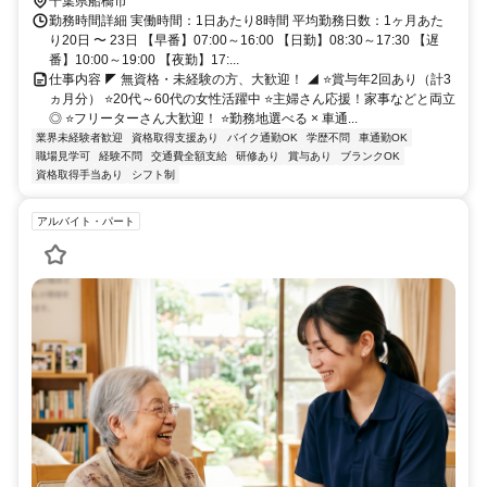
千葉県船橋市
勤務時間詳細 実働時間：1日あたり8時間 平均勤務日数：1ヶ月あた
り20日 〜 23日 【早番】07:00～16:00 【日勤】08:30～17:30 【遅
番】10:00～19:00 【夜勤】17:...
仕事内容 ◤ 無資格・未経験の方、大歓迎！ ◢ ⭐賞与年2回あり（計3
ヵ月分） ⭐20代～60代の女性活躍中 ⭐主婦さん応援！家事などと両立
◎ ⭐フリーターさん大歓迎！ ⭐勤務地選べる × 車通...
業界未経験者歓迎
資格取得支援あり
バイク通勤OK
学歴不問
車通勤OK
職場見学可
経験不問
交通費全額支給
研修あり
賞与あり
ブランクOK
資格取得手当あり
シフト制
アルバイト・パート