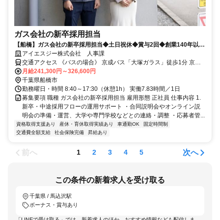
ガス会社の新卒採用担当
【船橋】ガス会社の新卒採用担当◆土日祝休◆賞与2回◆創業140年以上
の老舗企業
アイエスジー株式会社 人事課
交通アクセス 《バスの場合》 京成バス「大塚ガラス」徒歩1分 京成
バス千葉セントラル「エステ・シティ」徒歩5分 《車の場合》 武蔵野
月給241,300円～326,600円
線 船橋法典駅 車5分 東武野田線 馬込沢駅 車6分 東武野田線 塚田駅 車
千葉県船橋市
8分
勤務曜日・時間 8:40～17:30（休憩1h） 実働7.83時間／1日
募集要項 職種 ガス会社の新卒採用担当 雇用形態 正社員 仕事内容 1.
新卒・中途採用フローの運用サポート ・合同説明会やオンライン説
明会の準備・運営、大学や専門学校などとの連絡・調整 ・応募者管...
資格取得支援あり
産休・育休取得実績あり
車通勤OK
固定時間制
交通費全額支給
社会保険完備
昇給あり
前へ
次へ
1
2
3
4
5
この条件の新着求人を受け取る
千葉県 / 馬込沢駅
ボーナス・賞与あり
「LINEで受け取る」では、新着求人のほか、おすすめ情報なども配信しま