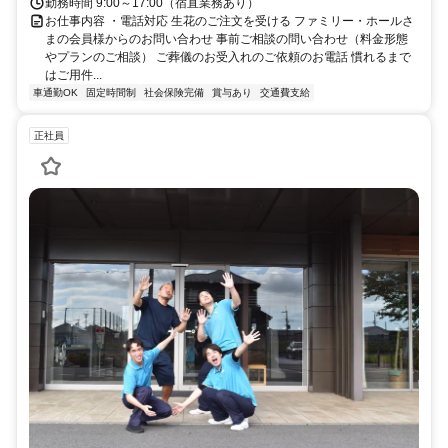
勤務時間 9:00～17:00（宿直業務あり）
お仕事内容 ・電話対応 生花のご注文を受ける ファミリー・ホールさ
まの会員様からのお問い合わせ 事前ご相談の問い合わせ（料金形態
やプランのご相談） ご葬儀のお受入れのご依頼のお電話 慣れるまで
はご用件...
車通勤OK
固定時間制
社会保険完備
賞与あり
交通費支給
正社員