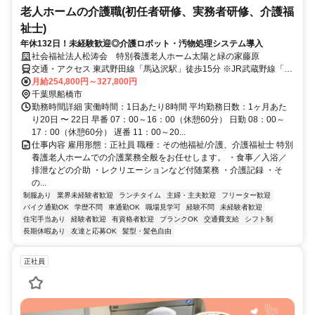
老人ホームの介護職(初任者研修、実務者研修、介護福
祉士)
年休132日！未経験歓迎◎介護ロボット・汚物処理システム導入
社会福祉法人松涛会 特別養護老人ホーム太陽と緑の家藤原
交通・アクセス 東武野田線「馬込沢駅」徒歩15分 ※JR武蔵野線「船
橋法典駅」からバス10分
月給254,800円～327,800円
千葉県船橋市
勤務時間詳細 実働時間：1日あたり8時間 平均勤務日数：1ヶ月あた
り20日 〜 22日 早番 07：00～16：00（休憩60分） 日勤 08：00～
17：00（休憩60分） 遅番 11：00～20...
仕事内容 雇用形態：正社員 職種：その他福祉/介護、介護福祉士 特別
養護老人ホームでの介護業務全般をお任せします。 ・食事／入浴／
排泄などの介助 ・レクリエーションなど付随業務 ・介護記録 ・そ
の...
制服あり
業界未経験者歓迎
ランチタイム
主婦・主夫歓迎
フリーター歓迎
バイク通勤OK
学歴不問
車通勤OK
職場見学可
経験不問
未経験者歓迎
住宅手当あり
経験者歓迎
有資格者歓迎
ブランクOK
交通費支給
シフト制
長期休暇あり
友達と応募OK
髪型・髪色自由
正社員