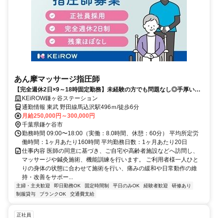
あん摩マッサージ指圧師
【完全週休2日×9～18時固定勤務】未経験の方でも問題なし◎手厚い研
修で、あなたの成長をしっかり支えます。
KEiROW鎌ヶ谷ステーション
通勤情報 東武 野田線馬込沢駅496ｍ/徒歩6分
月給250,000円～300,000円
千葉県鎌ケ谷市
勤務時間 09:00〜18:00（実働：8.0時間、休憩：60分） 平均所定労
働時間：1ヶ月あたり160時間 平均勤務日数：1ヶ月あたり20日
仕事内容 医師の同意に基づき、ご自宅や高齢者施設などへ訪問し、
マッサージや鍼灸施術、機能訓練を行います。 ご利用者様一人ひと
りの身体の状態に合わせて施術を行い、痛みの緩和や日常動作の維
持・改善をサポー...
主婦・主夫歓迎
即日勤務OK
固定時間制
平日のみOK
経験者歓迎
研修あり
制服貸与
ブランクOK
交通費支給
正社員