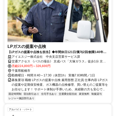
LPガスの提案や点検
【LPガスの提案や点検を担当】◆年間休日121日/賞与2回/創業140年以
上/岩谷産業100％子会社
アイエスジー株式会社 中央支店営業サービス課
交通アクセス 《バスの場合》 京成バス「大塚ガラス」徒歩1分 京成
バス千葉セントラル「エステ・シティ」徒歩5分 《車の場合》 武蔵野
月給224,800円～326,600円
線 船橋法典駅 車5分 東武野田線 馬込沢駅 車6分 東武野田線 塚田駅 車
千葉県船橋市
8分
勤務曜日・時間 8:40～17:30（休憩1h） 実働7.83時間／1日
募集要項 職種 LPガスの提案や点検 雇用形態 正社員 仕事内容 LPガス
の提案や定期保安検査、ガス機器の点検修理、買い替えのご提案等を
お任せします！ サポート体制が手厚いため、未経験の方も安心で...
固定時間制
宿泊割引あり
住宅手当あり
交通費全額支給
家賃無料
制服貸与
レジャー施設割引あり
アルバイト・パート