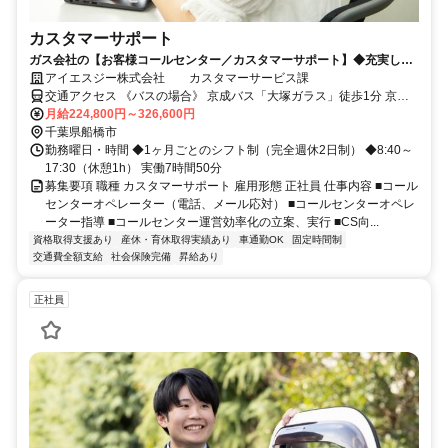
カスタマーサポート
ガス会社の【お客様コールセンター／カスタマーサポート】◆充実した
研修制度◆賞与2回◆有休取得率92％
アイエスジー株式会社 カスタマーサービス課
交通アクセス 《バスの場合》 京成バス「大塚ガラス」徒歩1分 京成
バス千葉セントラル「エステ・シティ」徒歩5分 《車の場合》 武蔵野
月給224,800円～326,600円
線 船橋法典駅 車5分 東武野田線 馬込沢駅 車6分 東武野田線 塚田駅 車
千葉県船橋市
8分
勤務曜日・時間 ◆1ヶ月ごとのシフト制（完全週休2日制） ◆8:40～
17:30（休憩1h） 実働7時間50分
募集要項 職種 カスタマーサポート 雇用形態 正社員 仕事内容 ■コール
センターオペレーター（電話、メール応対） ■コールセンターオペレ
ーター指導 ■コールセンター運営効率化の立案、実行 ■CS向...
資格取得支援あり
産休・育休取得実績あり
車通勤OK
固定時間制
交通費全額支給
社会保険完備
昇給あり
正社員