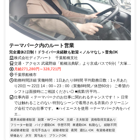
テーマパーク内のルート営業
完全週休2日制！ドライバー未経験も歓迎＜ノルマなし＞普免OK
株式会社ディアハート 千葉船橋支社
交通・アクセス 武蔵野線「船橋法典駅」より京成バスで6分(『大塚ガ
ラスバス停』を下りた目の前)、車で10分
月給271,280円～328,721円
千葉県船橋市
勤務時間詳細 実働時間：1日あたり8時間 平均勤務日数：1ヶ月あた
り20日 〜 22日 14：00～23：00（実働8時間／休憩60分） ご希望の
シフトは面接時にご相談ください◎ ■残業/月平均...
仕事内容 ＜テーマパークのお仕事に関われるチャンスです！＞ 日常
では触れることのない 特別なシーンで着用される衣装の クリーニン
グ会社でのお仕事です。 ■ハイエースを使用 ⇒テーマパーク内をハイ
エ...
業界未経験者歓迎
副業・WワークOK
主婦・主夫歓迎
資格取得支援あり
フリーター歓迎
バイク通勤OK
学歴不問
車通勤OK
転勤なし
経験不問
未経験者歓迎
住宅手当あり
経験者歓迎
夜間
週払いOK
有資格者歓迎
研修あり
夕方
賞与あり
ブランクOK