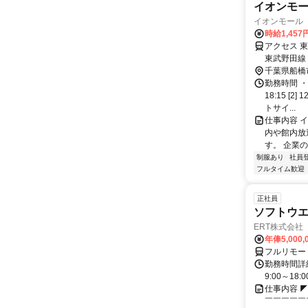
イオンモ
イオンモール
時給1,457
アクセス 
東武野田線
千葉県船橋
勤務時間 ・
18:15 [
トサイ...
仕事内容 
内や館内放
す。 企業
制服あり
社員
フルタイム歓迎
正社員
ソフトウ
ERT株式会社
年俸5,000
フルリモー
勤務時間詳細
9:00～1
仕事内容 
￣￣￣￣￣