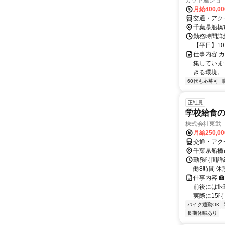
カット屋ジョ
月給400,0
交通・アク
千葉県船橋
勤務時間詳細
【平日】10:
仕事内容 
集していま
きる環境。 
60代も応募可
正社員
学校給食
株式会社東武
月給250,0
交通・アク
千葉県船橋
勤務時間詳細
働8時間 休
仕事内容 
前後には退
実際に15時
バイク通勤OK
長期休暇あり