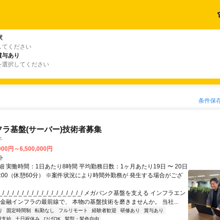
駅
してください
賞与あり
を選択してください
条件保
フラ基盤(サーバー)技術者募集
子
000円～6,500,000円
ト
 実働時間：1日あたり8時間 平均勤務日数：1ヶ月あたり19日 〜 20日
18:00（休憩60分） ※案件状況により時間外勤務が 発生する場合がござ
/_/_/_/_/_/_/_/_/_/_/_/_/_/_/_/_/ メガバンク基盤を支える インフラエン
 金融インフラの最前線で、 本物の基盤技術を磨きませんか。 当社...
り
固定時間制
転勤なし
フルリモート
経験者歓迎
研修あり
賞与あり
費支給
土日祝休み
ひげOK
髪型・髪色自由