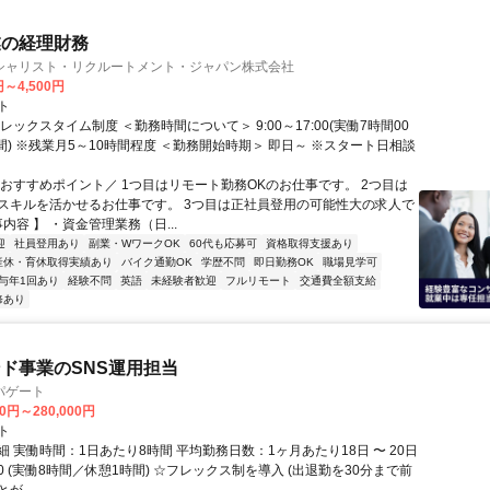
業の経理財務
シャリスト・リクルートメント・ジャパン株式会社
円～4,500円
ト
レックスタイム制度 ＜勤務時間について＞ 9:00～17:00(実働7時間00
間) ※残業月5～10時間程度 ＜勤務開始時期＞ 即日～ ※スタート日相談
＼おすすめポイント／ 1つ目はリモート勤務OKのお仕事です。 2つ目は
スキルを活かせるお仕事です。 3つ目は正社員登用の可能性大の求人で
事内容 】 ・資金管理業務（日...
迎
社員登用あり
副業・WワークOK
60代も応募可
資格取得支援あり
産休・育休取得実績あり
バイク通勤OK
学歴不問
即日勤務OK
職場見学可
与年1回あり
経験不問
英語
未経験者歓迎
フルリモート
交通費全額支給
修あり
ド事業のSNS運用担当
パゲート
00円～280,000円
ト
 実働時間：1日あたり8時間 平均勤務日数：1ヶ月あたり18日 〜 20日
8:30 (実働8時間／休憩1時間) ☆フレックス制を導入 (出退勤を30分まで前