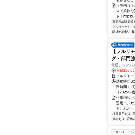
後させること
仕事内容 
スで柔軟な働
ト ↓ https:/..
業界未経験者歓
フルリモート
駅近5分以内
長
【フルリモ
グ・部門
電通デジタル
月給250,0
フルリモー
勤務時間 
務時間： [
（2025年
仕事内容 
運用コンサ
るけれど、
社員登用あり
賞与あり
育休
アルバイト・パ