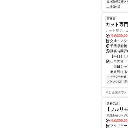
資格取得支援あ
土日祝休み
正社員
カット専門
カット屋ジョ
月給330,0
交通・アク
千葉県船橋
勤務時間詳細
【平日】10:
仕事内容 
「毎日シャ
抱え続ける
フリーター歓迎
ブランクOK
駅
同じ企業の求人
業務委託
【フルリ
(株)Morrow Wo
月給300,0
フルリモー