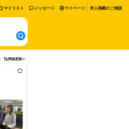
マイリスト
メッセージ
マイページ
求人掲載のご相談
存
関連度順