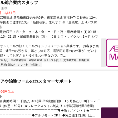
ール総合案内スタッフ
 船橋
円～1,657円
東武野田線 新船橋東口徒歩約5分、東葉高速線 東海神T4口徒歩約12分、
 塚田西口徒歩約13分 「新船橋駅」改札すぐ ※「船橋駅」よりバス有
市
勤務曜日：月・火・水・木・金・土・日・祝 ・勤務時間： [1] 09:15～
2] 12:15～21:15 ・最低勤務日数（週）：5日 シフトサイクル：1ヶ月 シフ
イオンモールの顔！モールのインフォメーション業務です。 お客さま案
送、迷子のお預かり、落とし物対応、電話応対等のお仕事がございま
の顔としてお客さまと接するお仕事なので、立...
登用あり
未経験者歓迎
経験者歓迎
月1シフト提出
交通費支給
長期歓迎
駅近5分以内
シフト制
社割あり
エアや治験ツールのカスタマーサポート
,000円以上
ト
 実働時間：1日あたり8時間 平均勤務日数：1ヶ月あたり18日 〜 20日
8:00（休憩：60分） ★フレックスタイム制あり（標準労働時間8時間）
◤￣￣￣￣￣￣￣￣￣￣￣￣￣￣￣￣￣￣◥ ★働くポイント！★ ￣￣￣
￣￣￣￣￣￣￣￣￣￣ ◆フルリモートOK！ ◆完全週休2日制（土日