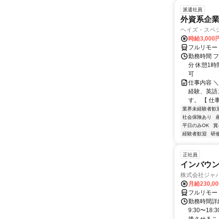
派遣社員
外資系企
ヘイズ・スペ
時給3,000
フルリモー
勤務時間 フ
分 休憩1時
可
仕事内容 
経験、英語
す。 【 仕
業界未経験者歓
社会保険あり
平日のみOK
賞
経験者歓迎
研
正社員
インバウン
株式会社ジャ
月給230,0
フルリモー
勤務時間詳細
9:30〜1