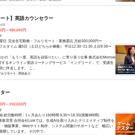
モート】英語カウンセラー
rld
00円～480,000円
ト
日: 完全在宅勤務・フルリモート・業務委託 月給300,000円〜
円 フルタイム 週5日（土日どちらか稼働） 平日12:30~21:30 土日9:30〜
 誰かの「もう一度、英語を頑張りたい」に寄り添う仕事 株式会社Morrow
が運営するオンライン英語コーチングサービス「イングリード」で、受講生
に伴走します。 こ...
フルリモート
昇給あり
スター
00円～350,000円
ト
 総労働時間：1ヶ月あたり160時間 9:30〜18:30(実働8時間)
●募集背景 合同会社Linkでは、生成AIを取り入れたクリエイティブ制作を
C・物販事業、Webサイト制作、システム関連のサポートなど、幅広い
開しています。 その中で...