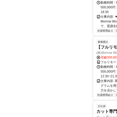
勤務時間・曜
500,000
18:30
仕事内容:
Morrow
で、受講生
社員登用あり
業務委託
【フルリモ
(株)Morrow Wo
月給300,0
フルリモー
勤務時間・曜
500,00
12:30~21:3
仕事内容:
グラムを用
力を活かし
社員登用あり
正社員
カット専門