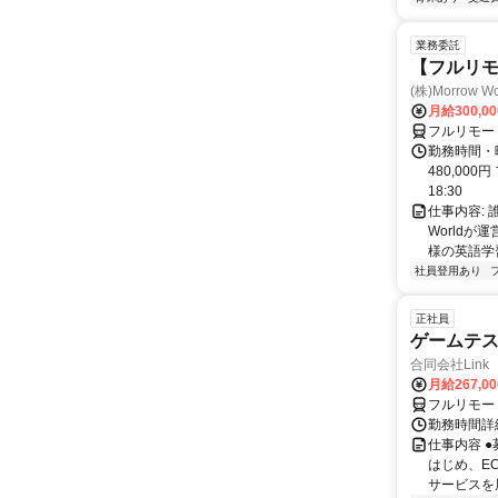
業務委託
【フルリ
(株)Morrow Wo
月給300,0
フルリモー
勤務時間・曜
480,000
18:30
仕事内容:
World
様の英語学習
社員登用あり
正社員
ゲームテ
合同会社Link
月給267,0
フルリモー
勤務時間詳細
仕事内容 
はじめ、E
サービスを展