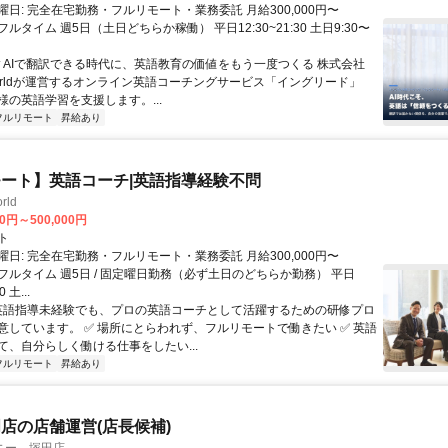
日: 完全在宅勤務・フルリモート・業務委託 月給300,000円〜
円 フルタイム 週5日（土日どちらか稼働） 平日12:30~21:30 土日9:30〜
 ▼AIで翻訳できる時代に、英語教育の価値をもう一度つくる 株式会社
 Worldが運営するオンライン英語コーチングサービス「イングリード」
様の英語学習を支援します。...
フルリモート
昇給あり
ート】英語コーチ|英語指導経験不問
rld
00円～500,000円
ト
日: 完全在宅勤務・フルリモート・業務委託 月給300,000円〜
0円 フルタイム 週5日 / 固定曜日勤務（必ず土日のどちらか勤務） 平日
0 土...
 英語指導未経験でも、プロの英語コーチとして活躍するための研修プロ
意しています。 ✅ 場所にとらわれず、フルリモートで働きたい ✅ 英語
て、自分らしく働ける仕事をしたい...
フルリモート
昇給あり
店の店舗運営(店長候補)