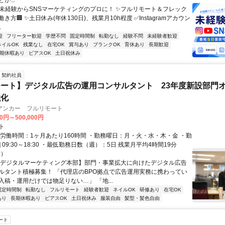
が...
✨未経験からSNSマーケティングのプロに！ ✨フルリモート＆フレック
き方🏢 ✨土日休み(年休130日)、残業月10h程度 ✅Instagramアカウン
.
迎
フリーター歓迎
学歴不問
固定時間制
転勤なし
経験不問
未経験者歓迎
ネイルOK
残業なし
在宅OK
賞与あり
ブランクOK
育休あり
長期歓迎
期休暇あり
ピアスOK
土日祝休み
契約社員
ート】デジタル広告の運用コンサルタント 23年度新設部門
強化
アンカー フルリモート
00円～500,000円
ト
総労働時間：1ヶ月あたり160時間 ・勤務曜日：月・火・水・木・金 ・勤
1] 09:30～18:30 ・最低勤務日数（週）：5日 残業月平均4時間19分
度）
【デジタルマーケティング本部】部門・事業拡大に向けたデジタル広告
ルタント積極募集！ 「代理店のBPO拠点で広告運用実務に携わってい
入稿・運用だけでは物足りない…」 「地...
固定時間制
転勤なし
フルリモート
経験者歓迎
ネイルOK
研修あり
在宅OK
あり
長期休暇あり
ピアスOK
土日祝休み
服装自由
髪型・髪色自由
ート