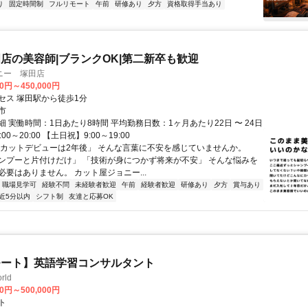
り
固定時間制
フルリモート
午前
研修あり
夕方
資格取得手当あり
店の美容師|ブランクOK|第二新卒も歓迎
ニー 塚田店
00円～450,000円
セス 塚田駅から徒歩1分
市
 実働時間：1日あたり8時間 平均勤務日数：1ヶ月あたり22日 〜 24日
00～20:00 【土日祝】9:00～19:00
「カットデビューは2年後」 そんな言葉に不安を感じていませんか。
ンプーと片付けだけ」 「技術が身につかず将来が不安」 そんな悩みを
必要はありません。 カット屋ジョニー...
職場見学可
経験不問
未経験者歓迎
午前
経験者歓迎
研修あり
夕方
賞与あり
近5分以内
シフト制
友達と応募OK
モート】英語学習コンサルタント
rld
00円～500,000円
ト