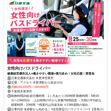
女性向けバスドライバー
健康経営優良法人⭐働きやすい職場⭐賞与多め！女性応援！要普免
日東交通株式会社 木更津営業所
交通・アクセス 木更津駅から徒歩15分
月給250,000円～300,000円
千葉県木更津市
勤務時間詳細 総労働時間：1ヶ月あたり160時間 勤務時間：5時30
分〜23時00分 ・上記時間の中から実働7時間程度 ・月間の平均的な
残業時間：20時間 ┗残業代は別途支給 ※23時退勤の場合...
仕事内容 未経験から始める！ \\女性限定のバスドライバー// 【普免◎/