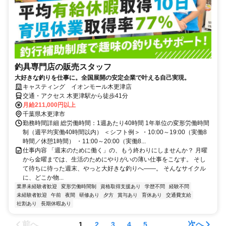
釣具専門店の販売スタッフ
大好きな釣りを仕事に。全国展開の安定企業で叶える自己実現。
キャスティング イオンモール木更津店
交通・アクセス 木更津駅から徒歩41分
月給211,000円以上
千葉県木更津市
勤務時間詳細 総労働時間：1週あたり40時間 1年単位の変形労働時間
制（週平均実働40時間以内） ＜シフト例＞ ・10:00～19:00（実働8
時間／休憩1時間） ・11:00～20:00（実働8...
仕事内容 「週末のために働く」の、もう終わりにしませんか？ 月曜
から金曜までは、生活のためにやりがいの薄い仕事をこなす。 そし
て待ちに待った週末、やっと大好きな釣りへ——。 そんなサイクル
に、どこか物...
業界未経験者歓迎
変形労働時間制
資格取得支援あり
学歴不問
経験不問
未経験者歓迎
午前
夜間
研修あり
夕方
賞与あり
育休あり
交通費支給
社割あり
長期休暇あり
前へ
次へ
1
2
3
4
5