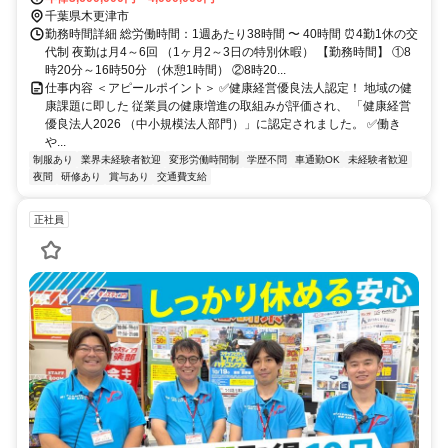
千葉県木更津市
勤務時間詳細 総労働時間：1週あたり38時間 〜 40時間 ⏰4勤1休の交
代制 夜勤は月4～6回 （1ヶ月2～3日の特別休暇） 【勤務時間】 ①8
時20分～16時50分 （休憩1時間） ②8時20...
仕事内容 ＜アピールポイント＞ ✅健康経営優良法人認定！ 地域の健
康課題に即した 従業員の健康増進の取組みが評価され、 「健康経営
優良法人2026 （中小規模法人部門）」に認定されました。 ✅働き
や...
制服あり
業界未経験者歓迎
変形労働時間制
学歴不問
車通勤OK
未経験者歓迎
夜間
研修あり
賞与あり
交通費支給
正社員