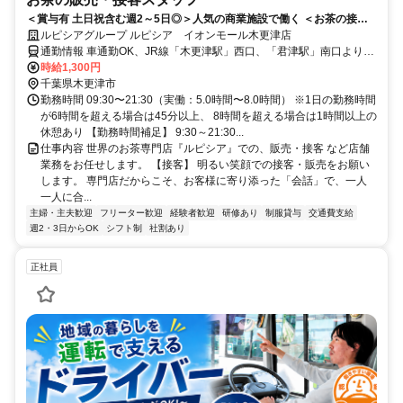
＜賞与有 土日祝含む週2～5日◎＞人気の商業施設で働く ＜お茶の接客
＆販売の仕事＞～未経験からお茶アドバイザーに～
ルピシアグループ ルピシア イオンモール木更津店
通勤情報 車通勤OK、JR線「木更津駅」西口、「君津駅」南口より日
東交通バス乗車「イオンモール木更津」下車イオンモール木更津1階
時給1,300円
千葉県木更津市
勤務時間 09:30〜21:30（実働：5.0時間〜8.0時間） ※1日の勤務時間
が6時間を超える場合は45分以上、 8時間を超える場合は1時間以上の
休憩あり 【勤務時間補足】 9:30～21:30...
仕事内容 世界のお茶専門店『ルピシア』での、販売・接客 など店舗
業務をお任せします。 【接客】 明るい笑顔での接客・販売をお願い
します。 専門店だからこそ、お客様に寄り添った「会話」で、一人
一人に合...
主婦・主夫歓迎
フリーター歓迎
経験者歓迎
研修あり
制服貸与
交通費支給
週2・3日からOK
シフト制
社割あり
正社員