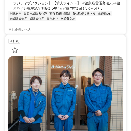
ポジティブアクション】 【求人ポイント】 ✅健康経営優良法人 ✅働
きやすい職場認証制度2つ星⭐⭐ ✅賞与年2回！3.6ヶ月+...
制服あり
業界未経験者歓迎
変形労働時間制
資格取得支援あり
車通勤OK
未経験者歓迎
経験者歓迎
賞与あり
交通費支給
同じ企業の求人
正社員