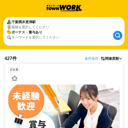
千葉県
木更津駅
職種を選択してください
ボーナス・賞与あり
キーワードを選択してください
427件
条件保存
関連度順
正社員