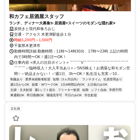
和カフェ居酒屋スタッフ
ランチ、ディナー大募集✨ 居酒屋×スイーツのモダンな隠れ家⭐
炭焼きと現代和食ろおじ
交通・アクセス 木更津駅徒歩１分
時給1,200円～1,500円
千葉県木更津市
勤務時間詳細 勤務時間：11時〜14時30分、17時〜23時 上記の時間
内で3時間〜OK！週1日〜OK！
仕事内容 ⭐求人の注目ポイント⭐ ￣￣￣V￣￣￣￣￣￣￣￣￣￣￣￣
￣￣￣ ✅臨時収入！大入手当あり⭐ ✅SNS映え！お洒落な和モダン空
間✨ ✅絶品まかない！ ✅週1日、3h〜OK！私生活も充実 ✅10...
制服あり
業界未経験者歓迎
短期（3ヵ月以内）
ランチタイム
社員登用あり
週1日からOK
副業・WワークOK
1日4時間以内OK
土日祝のみOK
主婦・主夫歓迎
週1シフト提出
フリーター歓迎
短期
シフト自由
学歴不問
車通勤OK
即日勤務OK
職場見学可
平日のみOK
学生歓迎
正社員