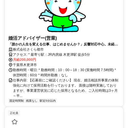
婚活アドバイザー(営業)
「誰かの人生を変える仕事、はじめませんか？」反響対応中心。未経験
からでもスタートできます
株式会社さくら都市
アクセス: * 最寄り駅：JR内房線 木更津駅 徒歩5分
月給200,000円
千葉県木更津市
勤務時間・曜日: * 勤務時間：10：00～18：30 (実働時間 7.5時間) *
休憩時間：60分 * 時間外勤務：なし
仕事内容: 【応募前にご確認ください】 現在、婚活相談所事業の体制
強化に向けて採用活動を行っております。 面接は随時実施しており
ますが、事業運営状況に応じた採用となるため、ご入社時期は3ヶ月
～半...
固定時間制
残業なし
駅近5分以内
正社員