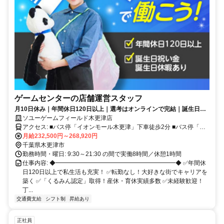
ゲームセンターの店舗運営スタッフ
月10日休み｜年間休日120日以上｜選考はオンラインで完結｜誕生日祝
い金2万円｜家族手当あり｜賞与2回
ソユーゲームフィールド木更津店
アクセス: ■バス停「イオンモール木更津」下車徒歩2分 ■バス停「木
更津航空駐屯地」下車徒歩10分 ■車：館山自動車道「木更津南IC」よ
月給232,500円～268,920円
り約10分
千葉県木更津市
勤務時間・曜日: 9:30～21:30 の間で実働8時間／休憩1時間
仕事内容: ◆━━━━━━━━━━━━━━━━━━━━◆ ✅年間休
日120日以上で私生活も充実！ ✅転勤なし！大好きな街でキャリアを
築く ✅「くるみん認定」取得！産休・育休実績多数 ✅未経験歓迎！
丁...
交通費支給
シフト制
昇給あり
正社員