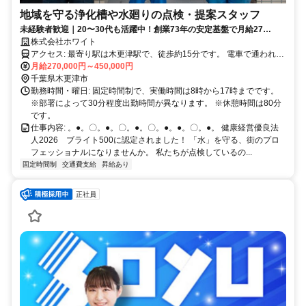
地域を守る浄化槽や水廻りの点検・提案スタッフ
未経験者歓迎｜20〜30代も活躍中！創業73年の安定基盤で月給27
万〜！賞与年3回＆残業ほぼなし。地域のインフラを守る一生モノの仕
株式会社ホワイト
事
アクセス: 最寄り駅は木更津駅で、徒歩約15分です。 電車で通われて
いる方もいらっしゃいます。 通退勤時の15分ウォーキングは健康づ
月給270,000円～450,000円
くりに効果的です。
千葉県木更津市
勤務時間・曜日: 固定時間制で、実働時間は8時から17時までです。
※部署によって30分程度出勤時間が異なります。 ※休憩時間は80分
です。
仕事内容: 。●。〇。●。〇。●。〇。●。●。〇。●。 健康経営優良法
人2026 ブライト500に認定されました！ 「水」を守る、街のプロ
フェッショナルになりませんか。 私たちが点検しているの...
固定時間制
交通費支給
昇給あり
正社員