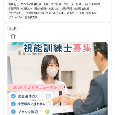
制服あり
業界未経験者歓迎
主婦・主夫歓迎
フリーター歓迎
バイク通勤OK
学歴不問
車通勤OK
固定時間制
転勤なし
経験不問
未経験者歓迎
住宅手当あり
交通費全額支給
午前
ネイルOK
研修あり
夕方
賞与あり
ブランクOK
交通費支給
正社員