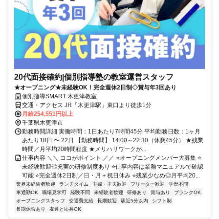
20代面接確約|個別指導塾の教室運営スタッフ
★オープニング★未経験OK！完全週休2日制◇賞与年3回あり
個別指導SMART 木更津教室
交通・アクセス JR「木更津駅」東口より徒歩1分
月給254,551円以上
千葉県木更津市
勤務時間詳細 実働時間：1日あたり7時間45分 平均勤務日数：1ヶ月
あたり18日 〜 22日 【勤務時間】 14:00～22:30（休憩45分） ★残業
時間／月平均20時間程度 ★メリハリワークが...
仕事内容 ＼＼ ココがポイント ／／ ⭐オープニングメンバー大募集 ⭐
未経験歓迎◎充実の研修制度あり ⭐仕事内容は業務マニュアルで確認
可能 ⭐完全週休2日制／日・月＋祝日休み ⭐残業少なめ◎月平均20...
業界未経験者歓迎
ランチタイム
主婦・主夫歓迎
フリーター歓迎
学歴不問
車通勤OK
職場見学可
経験不問
未経験者歓迎
研修あり
賞与あり
ブランクOK
オープニングスタッフ
交通費支給
長期歓迎
駅近5分以内
シフト制
長期休暇あり
友達と応募OK