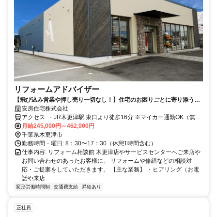
リフォームアドバイザー
【飛び込み営業や押し売り一切なし！】住宅のお困りごとに寄り添うリ
フォーム提案のお仕事です！
安房住宅株式会社
アクセス: ・JR木更津駅 東口より徒歩16分 ※マイカー通勤OK（無料
駐車場完備）
月給245,000円～462,000円
千葉県木更津市
勤務時間・曜日: 8：30〜17：30（休憩1時間含む）
仕事内容: リフォーム相談館 木更津店やサービスセンターへご来店や
お問い合わせのあったお客様に、 リフォームや修繕などの相談対
応・ご提案をしていただきます。 【主な業務】 ・ヒアリング（お電
話や来店...
変形労働時間制
交通費支給
昇給あり
正社員