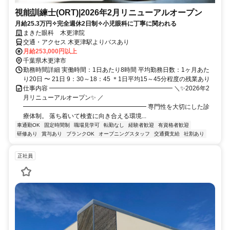
視能訓練士(ORT)|2026年2月リニューアルオープン
月給25.3万円✧完全週休2日制✧小児眼科に丁寧に関われる
まきた眼科 木更津院
交通・アクセス 木更津駅よりバスあり
月給253,000円以上
千葉県木更津市
勤務時間詳細 実働時間：1日あたり8時間 平均勤務日数：1ヶ月あた
り20日 〜 21日 9：30～18：45 ＊1日平均15～45分程度の残業あり
仕事内容 ━━━━━━━━━━━━━━━━━━━━ ＼✨2026年2
月リニューアルオープン✨ ／
━━━━━━━━━━━━━━━━━━━━ 専門性を大切にした診
療体制。 落ち着いて検査に向き合える環境...
車通勤OK
固定時間制
職場見学可
転勤なし
経験者歓迎
有資格者歓迎
研修あり
賞与あり
ブランクOK
オープニングスタッフ
交通費支給
社割あり
正社員