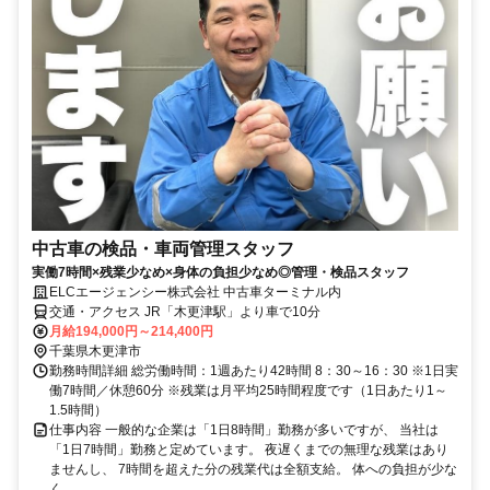
中古車の検品・車両管理スタッフ
実働7時間×残業少なめ×身体の負担少なめ◎管理・検品スタッフ
ELCエージェンシー株式会社 中古車ターミナル内
交通・アクセス JR「木更津駅」より車で10分
月給194,000円～214,400円
千葉県木更津市
勤務時間詳細 総労働時間：1週あたり42時間 8：30～16：30 ※1日実
働7時間／休憩60分 ※残業は月平均25時間程度です（1日あたり1～
1.5時間）
仕事内容 一般的な企業は「1日8時間」勤務が多いですが、 当社は
「1日7時間」勤務と定めています。 夜遅くまでの無理な残業はあり
ませんし、 7時間を超えた分の残業代は全額支給。 体への負担が少な
く...