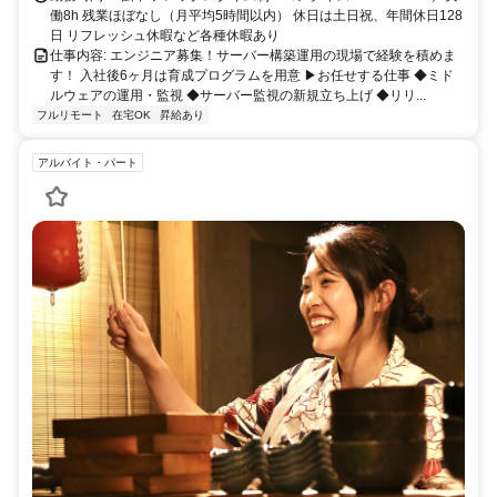
働8h 残業ほぼなし（月平均5時間以内） 休日は土日祝、年間休日128
日 リフレッシュ休暇など各種休暇あり
仕事内容: エンジニア募集！サーバー構築運用の現場で経験を積めま
す！ 入社後6ヶ月は育成プログラムを用意 ▶お任せする仕事 ◆ミド
ルウェアの運用・監視 ◆サーバー監視の新規立ち上げ ◆リリ...
フルリモート
在宅OK
昇給あり
アルバイト・パート