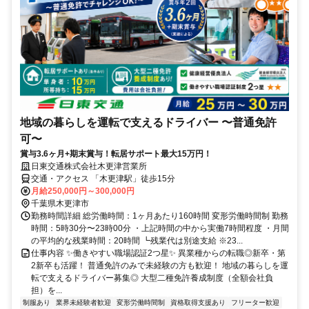
地域の暮らしを運転で支えるドライバー 〜普通免許
可〜
賞与3.6ヶ月+期末賞与！転居サポート最大15万円！
日東交通株式会社木更津営業所
交通・アクセス 「木更津駅」徒歩15分
月給250,000円～300,000円
千葉県木更津市
勤務時間詳細 総労働時間：1ヶ月あたり160時間 変形労働時間制 勤務
時間：5時30分〜23時00分 ・上記時間の中から実働7時間程度 ・月間
の平均的な残業時間：20時間 ┗残業代は別途支給 ※23...
仕事内容 ✨働きやすい職場認証2つ星✨ 異業種からの転職◎新卒・第
2新卒も活躍！ 普通免許のみで未経験の方も歓迎！ 地域の暮らしを運
転で支えるドライバー募集◎ 大型二種免許養成制度（全額会社負
担）を...
制服あり
業界未経験者歓迎
変形労働時間制
資格取得支援あり
フリーター歓迎