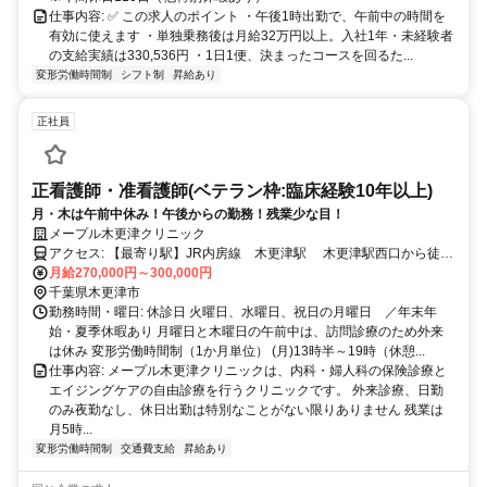
仕事内容: ✅ この求人のポイント ・午後1時出勤で、午前中の時間を
有効に使えます ・単独乗務後は月給32万円以上。入社1年・未経験者
の支給実績は330,536円 ・1日1便、決まったコースを回るた...
変形労働時間制
シフト制
昇給あり
正社員
正看護師・准看護師(ベテラン枠:臨床経験10年以上)
月・木は午前中休み！午後からの勤務！残業少な目！
メープル木更津クリニック
アクセス: 【最寄り駅】JR内房線 木更津駅 木更津駅西口から徒歩
月給270,000円～300,000円
８分と、電車通勤も便利です 車通勤可 駐車場あり
千葉県木更津市
勤務時間・曜日: 休診日 火曜日、水曜日、祝日の月曜日 ／年末年
始・夏季休暇あり 月曜日と木曜日の午前中は、訪問診療のため外来
は休み 変形労働時間制（1か月単位） (月)13時半～19時（休憩...
仕事内容: メープル木更津クリニックは、内科・婦人科の保険診療と
エイジングケアの自由診療を行うクリニックです。 外来診療、日勤
のみ夜勤なし、休日出勤は特別なことがない限りありません 残業は
月5時...
変形労働時間制
交通費支給
昇給あり