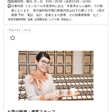
勤務時間・曜日: 月～日 9:00～20:00（休憩13:00～14:00）
仕事内容: イオンモール木更津内にある「木更津きらら歯科」での勤
務となります。 受付歯科助手職の業務内容は以下の通りです。 ○受付
業務 予約、電話、会計、患者さまの誘導、その他事務業務 など ...
変形労働時間制
急募
交通費支給
シフト制
昇給あり
アルバイト・パート
お茶の販売・接客スタッフ