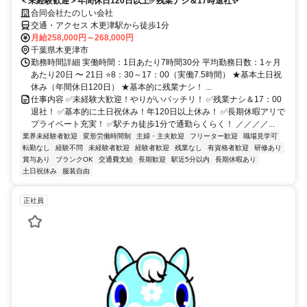
＜未経験歓迎＞年間休日120日以上✅残業ナシ＆17時退社✨
合同会社たのしい会社
交通・アクセス 木更津駅から徒歩1分
月給258,000円～268,000円
千葉県木更津市
勤務時間詳細 実働時間：1日あたり7時間30分 平均勤務日数：1ヶ月
あたり20日 〜 21日 ⭐8：30～17：00（実働7.5時間） ★基本土日祝
休み（年間休日120日） ★基本的に残業ナシ！ ...
仕事内容 ✅未経験大歓迎！やりがいバッチリ！ ✅残業ナシ＆17：00
退社！ ✅基本的に土日祝休み！年120日以上休み！ ✅長期休暇アリで
プライベート充実！ ✅駅チカ徒歩1分で通勤らくらく！ ／／／／...
業界未経験者歓迎
変形労働時間制
主婦・主夫歓迎
フリーター歓迎
職場見学可
転勤なし
経験不問
未経験者歓迎
経験者歓迎
残業なし
有資格者歓迎
研修あり
賞与あり
ブランクOK
交通費支給
長期歓迎
駅近5分以内
長期休暇あり
土日祝休み
服装自由
正社員