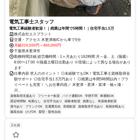
電気工事士スタッフ
電気工事経験者歓迎！｜残業は年間で5時間！｜住宅手当1.5万
株式会社エスプラント
交通・アクセス 木更津南ICから車で5分
月給310,500円～460,000円
千葉県木更津市
勤務時間詳細 総労働時間：1ヶ月あたり162時間 月～金、土（隔週）
8:00〜17:00 ※隔週土曜日出勤あり ※現場によって異なる場合があり
ます
仕事内容 求人のポイント！ ◎未経験でもOK！電気工事士資格取得全
額サポート ◎住宅手当1.5万円あり！ ◎残業は年間5時間以内！プラ
イベートも充実！ ＼お仕事内容／ 木更津・君津・富津・袖ヶ浦・
川...
資格取得支援あり
フリーター歓迎
バイク通勤OK
学歴不問
車通勤OK
固定時間制
転勤なし
住宅手当あり
経験者歓迎
残業なし
有資格者歓迎
賞与あり
ブランクOK
交通費支給
長期歓迎
資格取得手当あり
長期休暇あり
服装自由
ひげOK
髪型・髪色自由
正社員