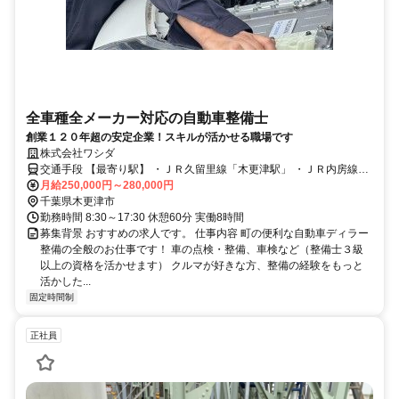
全車種全メーカー対応の自動車整備士
創業１２０年超の安定企業！スキルが活かせる職場です
株式会社ワシダ
交通手段 【最寄り駅】 ・ＪＲ久留里線「木更津駅」 ・ＪＲ内房線
「木更津駅」
月給250,000円～280,000円
千葉県木更津市
勤務時間 8:30～17:30 休憩60分 実働8時間
募集背景 おすすめの求人です。 仕事内容 町の便利な自動車ディラー
整備の全般のお仕事です！ 車の点検・整備、車検など（整備士３級
以上の資格を活かせます） クルマが好きな方、整備の経験をもっと
活かした...
固定時間制
正社員