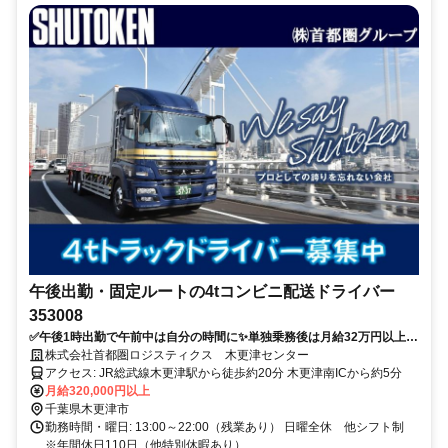
午後出勤・固定ルートの4tコンビニ配送ドライバー
353008
✅午後1時出勤で午前中は自分の時間に✨単独乗務後は月給32万円以上／
1日1便・固定コースのコンビニ配送
株式会社首都圏ロジスティクス 木更津センター
アクセス: JR総武線木更津駅から徒歩約20分 木更津南ICから約5分
月給320,000円以上
千葉県木更津市
勤務時間・曜日: 13:00～22:00（残業あり） 日曜全休 他シフト制
※年間休日110日（他特別休暇あり）