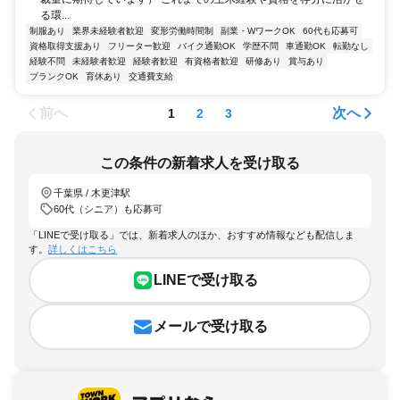
る環...
制服あり
業界未経験者歓迎
変形労働時間制
副業・WワークOK
60代も応募可
資格取得支援あり
フリーター歓迎
バイク通勤OK
学歴不問
車通勤OK
転勤なし
経験不問
未経験者歓迎
経験者歓迎
有資格者歓迎
研修あり
賞与あり
ブランクOK
育休あり
交通費支給
前へ
次へ
1
2
3
この条件の新着求人を受け取る
千葉県 / 木更津駅
60代（シニア）も応募可
「LINEで受け取る」では、新着求人のほか、おすすめ情報なども配信しま
す。
詳しくはこちら
LINEで受け取る
メールで受け取る