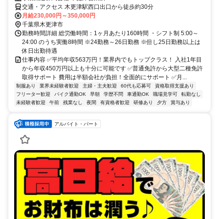
交通・アクセス 木更津駅西口出口から徒歩約30分
月給230,000円～350,000円
千葉県木更津市
勤務時間詳細 総労働時間：1ヶ月あたり160時間 ・シフト制 5:00～
24:00 のうち実働8時間 ※24勤務～26日勤務 ※但し25日勤務以上は
休日出勤待遇
仕事内容 ✅平均年収563万円！業界内でもトップクラス！ 入社1年目
から年収450万円以上も十分に可能です ✅普通免許から大型二種免許
取得サポート 費用は半額会社が負担！全面的にサポート ✅月...
制服あり
業界未経験者歓迎
主婦・主夫歓迎
60代も応募可
資格取得支援あり
フリーター歓迎
バイク通勤OK
早朝
学歴不問
車通勤OK
職場見学可
転勤なし
未経験者歓迎
午前
残業なし
夜間
有資格者歓迎
研修あり
夕方
賞与あり
アルバイト・パート