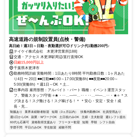
高速道路の規制設置員(点検・警備)
高日給！週3日～日勤・夜勤選択可◎ドリンク代1勤務200円♪
テイケイ株式会社 木更津営業所[188]
交通・アクセス 木更津駅周辺/直行直帰OK
日給15,000円以上
千葉県木更津市
勤務時間詳細 実働時間：1日あたり8時間 平均勤務日数：1ヶ月あた
り4日 〜 20日 ■■日勤■■8:00～17:00(実働8h) ■■夜勤■■20:00～
5:00(実働8h) ＊週1日～OK ＊土...
仕事内容 雇用形態：アルバイト・パート 職種：イベント運営スタッ
フ、警備スタッフ/守衛 ⭐★・‥…―━…‥・‥…━―…‥・★⭐ ＊ス
グ決まる！スグ働ける！スグ稼げる！＊ ＊安心・安定・安全！成
長・充...
制服あり
業界未経験者歓迎
短期（3ヵ月以内）
扶養内勤務OK
社員登用あり
週1日からOK
副業・WワークOK
土日祝のみOK
主婦・主夫歓迎
週1シフト提出
60代も応募可
資格取得支援あり
フリーター歓迎
短期
早朝
シフト自由
学歴不問
平日のみOK
学生歓迎
経験不問