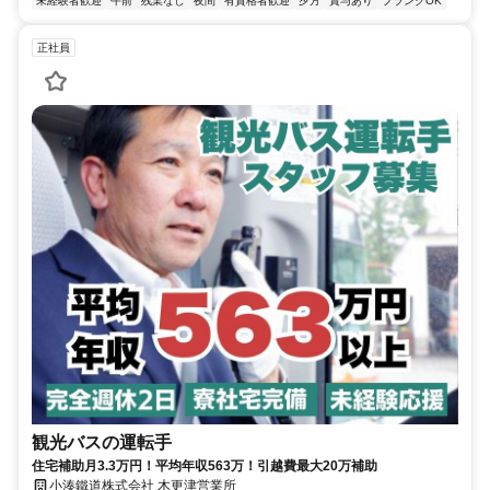
未経験者歓迎
午前
残業なし
夜間
有資格者歓迎
夕方
賞与あり
ブランクOK
正社員
観光バスの運転手
住宅補助月3.3万円！平均年収563万！引越費最大20万補助
小湊鐵道株式会社 木更津営業所