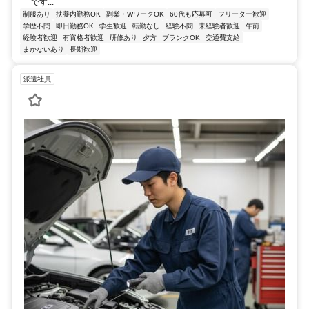
です...
制服あり
扶養内勤務OK
副業・WワークOK
60代も応募可
フリーター歓迎
学歴不問
即日勤務OK
学生歓迎
転勤なし
経験不問
未経験者歓迎
午前
経験者歓迎
有資格者歓迎
研修あり
夕方
ブランクOK
交通費支給
まかないあり
長期歓迎
派遣社員