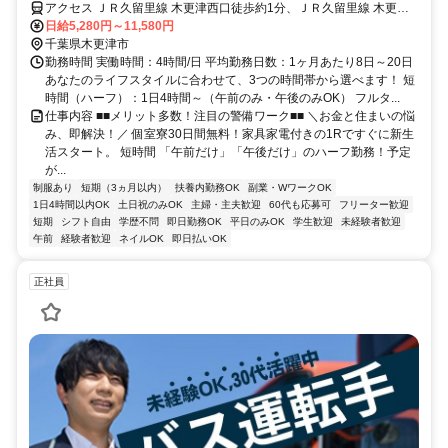
アクセス ＪＲ久留里線 木更津西口徒歩約1分、ＪＲ久留里線 木更津
西口徒歩約1分、ＪＲ久留里線 木更津西口徒歩約1分 千葉県木更津市
日給5,280円～11,580円
エリア（木更津駅、巌根駅、祇園駅、上総清川駅、東清川駅、馬来田
千葉県木更津市
駅等）
勤務時間 実働時間：4時間/日 平均勤務日数：1ヶ月あたり8日～20日
あなたのライフスタイルに合わせて、3つの時間帯から選べます！ 短
時間（ハーフ）：1日4時間～（午前のみ・午後のみOK） フルタ...
仕事内容 ■■メリット多数！注目の警備ワーク■■ ＼お金と住まいの悩
み、即解決！／ 個室寮30日間無料！家具家電付きの1Rですぐに新生
活スタート。 短時間 「午前だけ」「午後だけ」のハーフ勤務！予定
が...
制服あり
短期（3ヵ月以内）
扶養内勤務OK
副業・WワークOK
1日4時間以内OK
土日祝のみOK
主婦・主夫歓迎
60代も応募可
フリーター歓迎
短期
シフト自由
学歴不問
即日勤務OK
平日のみOK
学生歓迎
未経験者歓迎
午前
経験者歓迎
ネイルOK
即日払いOK
正社員