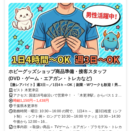
ホビーグッズショップ商品準備・接客スタッフ
(DVD・ゲーム・エアガン・トレカなど)
【激レアバイト】週3日～／1日4ｈ～OK｜副業・Wワークも歓迎！男性
スタッフ活躍中！
ゼスト 木更津店
アクセス: 国道16号線沿いで営業中！ ・「木更津駅」からバス１２分
／自転車９分 ・「祇園駅」から車４分／自転車１３分 バス停「請西
時給1,150円～1,438円
千葉県木更津市
小学校」から徒歩５分 ※自転車・バイク通勤OK、車通勤OK
勤務時間・曜日: 10:30～16:00 の間で、 1日4ｈ～、週3日程度（シフ
ト制） ＜シフト例＞ ロングで 10:30～16:00 サクッと 10:30～14:30
午後から 12:00～16...
仕事内容: ＜取扱い商品＞ TVゲーム・エアガン・プラモデル・トレカ