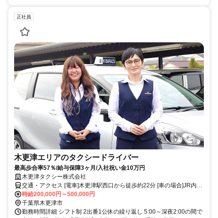
正社員
木更津エリアのタクシードライバー
最高歩合率57％/給与保障3ヶ月/入社祝い金10万円
木更津タクシー株式会社
交通・アクセス [電車]木更津駅西口から徒歩約22分 [車の場合]JR内房
線 木更津駅より車で約8分
時給200,000円～500,000円
千葉県木更津市
勤務時間詳細 シフト制 2出番1公休の繰り返し 5:00～深夜2:00の間で