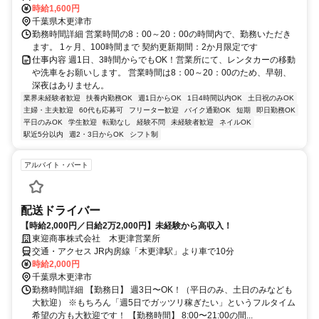
時給1,600円
千葉県木更津市
勤務時間詳細 営業時間の8：00～20：00の時間内で、勤務いただき
ます。 1ヶ月、100時間まで 契約更新期間：2か月限定です
仕事内容 週1日、3時間からでもOK！営業所にて、レンタカーの移動
や洗車をお願いします。 営業時間は8：00～20：00のため、早朝、
深夜はありません。
業界未経験者歓迎
扶養内勤務OK
週1日からOK
1日4時間以内OK
土日祝のみOK
主婦・主夫歓迎
60代も応募可
フリーター歓迎
バイク通勤OK
短期
即日勤務OK
平日のみOK
学生歓迎
転勤なし
経験不問
未経験者歓迎
ネイルOK
駅近5分以内
週2・3日からOK
シフト制
アルバイト・パート
配送ドライバー
【時給2,000円／日給2万2,000円】未経験から高収入！
東迎商事株式会社 木更津営業所
交通・アクセス JR内房線「木更津駅」より車で10分
時給2,000円
千葉県木更津市
勤務時間詳細 【勤務日】 週3日〜OK！（平日のみ、土日のみなども
大歓迎） ※もちろん「週5日でガッツリ稼ぎたい」というフルタイム
希望の方も大歓迎です！ 【勤務時間】 8:00〜21:00の間...