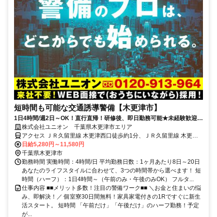
短時間も可能な交通誘導警備【木更津市】
1日4時間/週2日～OK！直行直帰！研修後、即日勤務可能★未経験歓迎！
人々の安全を守り社会に貢献！
株式会社ユニオン 千葉県木更津市エリア
アクセス ＪＲ久留里線 木更津西口徒歩約1分、ＪＲ久留里線 木更津
西口徒歩約1分、ＪＲ久留里線 木更津西口徒歩約1分 千葉県木更津市
日給5,280円～11,580円
エリア（木更津駅、巌根駅、祇園駅、上総清川駅、東清川駅、馬来田
千葉県木更津市
駅等）
勤務時間 実働時間：4時間/日 平均勤務日数：1ヶ月あたり8日～20日
あなたのライフスタイルに合わせて、3つの時間帯から選べます！ 短
時間（ハーフ）：1日4時間～（午前のみ・午後のみOK） フルタ...
仕事内容 ■■メリット多数！注目の警備ワーク■■ ＼お金と住まいの悩
み、即解決！／ 個室寮30日間無料！家具家電付きの1Rですぐに新生
活スタート。 短時間 「午前だけ」「午後だけ」のハーフ勤務！予定
が...