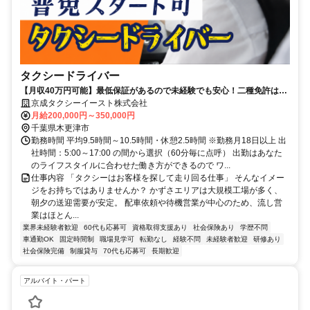
タクシードライバー
【月収40万円可能】最低保証があるので未経験でも安心！二種免許は全
額会社負担！男女活躍できる環境！
京成タクシーイースト株式会社
月給200,000円～350,000円
千葉県木更津市
勤務時間 平均9.5時間～10.5時間・休憩2.5時間 ※勤務月18日以上 出
社時間：5:00～17:00 の間から選択（60分毎に点呼） 出勤はあなた
のライフスタイルに合わせた働き方ができるので ワ...
仕事内容 「タクシーはお客様を探して走り回る仕事」 そんなイメー
ジをお持ちではありませんか？ かずさエリアは大規模工場が多く、
朝夕の送迎需要が安定。 配車依頼や待機営業が中心のため、流し営
業はほとん...
業界未経験者歓迎
60代も応募可
資格取得支援あり
社会保険あり
学歴不問
車通勤OK
固定時間制
職場見学可
転勤なし
経験不問
未経験者歓迎
研修あり
社会保険完備
制服貸与
70代も応募可
長期歓迎
アルバイト・パート