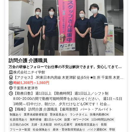
訪問介護 介護職員
万全の研修とフォローでお仕事の不安は解決できます。安心してきて下
さいね！
株式会社ニチイ学館
【アクセス】 JR東日本内房線 木更津駅 徒歩5分 ■住 所 千葉県 木更津
時給1,308円～1,560円
市 東中央3-1-16 ■アクセス JR東日本内房線 木更津駅 徒歩5分
千葉県木更津市
【勤務日数】 週1日以上 【勤務時間】 週1日以上／シフト制
8:00~20:00の間で勤務可能時間帯をお知らせください。 週1日～/1日
1時間～/日中だけ、朝だけ、夕方だけなどもOKです！ 社会...
【職種】 訪問介護 介護職員 【雇用形態】 パート・アルバイト
制服あり
業界未経験者歓迎
育休延長あり
ランチタイム
扶養内勤務OK
社員登用あり
無料研修
週1日からOK
副業・WワークOK
1日4時間以内OK
土日祝のみOK
主婦・主夫歓迎
60代も応募可
資格取得支援あり
長期
フリーター歓迎
社会保険あり
産休・育休取得実績あり
バイク通勤OK
早朝