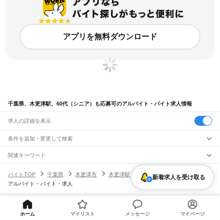
アプリを無料ダウンロード
千葉県、木更津駅、60代（シニア）も応募可のアルバイト・バイト求人情報
求人の詳細を表示
条件を追加・変更して検索
市区町村を追加・変更
関連キーワード
完全在宅ワーク 全国
シール貼り 在宅
現在地周辺
ガチャガチャ
犬カフェ
千葉県
駅を追加・変更
バイトTOP
千葉県
木更津市
木更津駅
60代（シニア）も応募可の
千葉県
すべて
新着求人を受け取る
アルバイト・バイト・求人
千葉市
すべて
職種を追加・変更
JR武蔵野線
中央区
花見川区
稲毛区
若葉区
緑区
美浜区
南流山駅
新松戸駅
新八柱駅
東松戸駅
市川大野駅
船橋法典駅
西船橋駅
飲食・フードサービス
銚子市
市川市
船橋市
館山市
木更津市
松戸市
野田市
茂原市
成田市
佐倉市
東金市
特徴を追加・変更
飲食・フードサービス
すべて
ヘルプ・お問い合わせ
サイトマップ
利用規約・プライバシーポリシー
JR中央・総武線
旭市
習志野市
柏市
勝浦市
市原市
流山市
八千代市
我孫子市
鴨川市
鎌ケ谷市
ホーム
マイリスト
メッセージ
マイページ
ホールスタッフ
キッチンスタッフ
皿洗い・洗い場
精肉・鮮魚加工
給食調理
人気
[企業]求人広告の掲載相談
市川駅
本八幡駅
下総中山駅
西船橋駅
船橋駅
東船橋駅
津田沼駅
幕張本郷駅
幕張駅