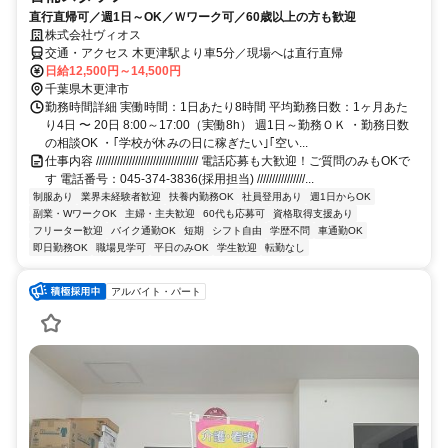
直行直帰可／週1日～OK／Ｗワーク可／60歳以上の方も歓迎
株式会社ヴィオス
交通・アクセス 木更津駅より車5分／現場へは直行直帰
日給12,500円～14,500円
千葉県木更津市
勤務時間詳細 実働時間：1日あたり8時間 平均勤務日数：1ヶ月あた
り4日 〜 20日 8:00～17:00（実働8h） 週1日～勤務ＯＫ ・勤務日数
の相談OK ・｢学校が休みの日に稼ぎたい｣｢空い...
仕事内容 ////////////////////////////////// 電話応募も大歓迎！ご質問のみもOKで
す 電話番号：045-374-3836(採用担当) ////////////////...
制服あり
業界未経験者歓迎
扶養内勤務OK
社員登用あり
週1日からOK
副業・WワークOK
主婦・主夫歓迎
60代も応募可
資格取得支援あり
フリーター歓迎
バイク通勤OK
短期
シフト自由
学歴不問
車通勤OK
即日勤務OK
職場見学可
平日のみOK
学生歓迎
転勤なし
アルバイト・パート