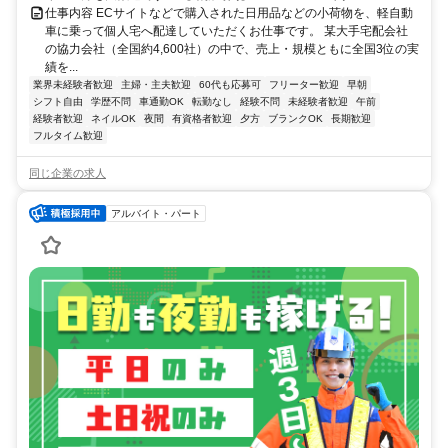
仕事内容 ECサイトなどで購入された日用品などの小荷物を、軽自動
車に乗って個人宅へ配達していただくお仕事です。 某大手宅配会社
の協力会社（全国約4,600社）の中で、売上・規模ともに全国3位の実
績を...
業界未経験者歓迎
主婦・主夫歓迎
60代も応募可
フリーター歓迎
早朝
シフト自由
学歴不問
車通勤OK
転勤なし
経験不問
未経験者歓迎
午前
経験者歓迎
ネイルOK
夜間
有資格者歓迎
夕方
ブランクOK
長期歓迎
フルタイム歓迎
同じ企業の求人
アルバイト・パート