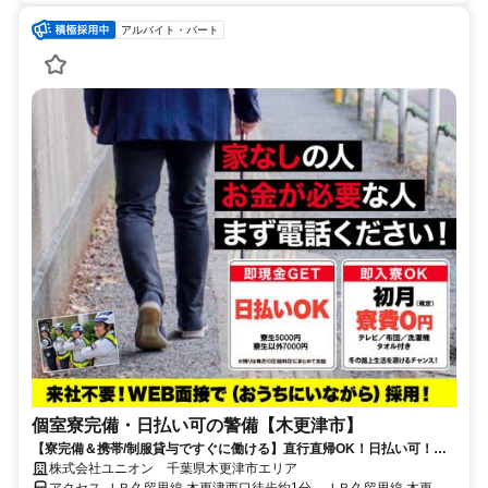
アルバイト・パート
個室寮完備・日払い可の警備【木更津市】
【寮完備＆携帯/制服貸与ですぐに働ける】直行直帰OK！日払い可！勤
務初日から給与GET★未経験OK
株式会社ユニオン 千葉県木更津市エリア
アクセス ＪＲ久留里線 木更津西口徒歩約1分、ＪＲ久留里線 木更津