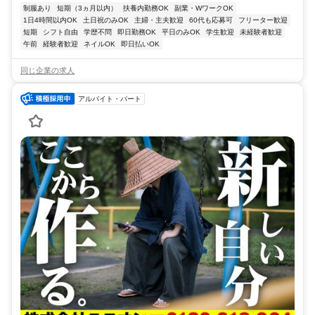
制服あり
短期（3ヵ月以内）
扶養内勤務OK
副業・WワークOK
1日4時間以内OK
土日祝のみOK
主婦・主夫歓迎
60代も応募可
フリーター歓迎
短期
シフト自由
学歴不問
即日勤務OK
平日のみOK
学生歓迎
未経験者歓迎
午前
経験者歓迎
ネイルOK
即日払いOK
同じ企業の求人
アルバイト・パート