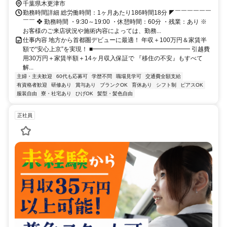
千葉県木更津市
勤務時間詳細 総労働時間：1ヶ月あたり186時間18分 ◤￣￣￣￣￣￣
￣￣ ❖ 勤務時間 ・9:30～19:00 ・休憩時間：60分 ・残業：あり ※
お客様のご来店状況や施術内容によっては、勤務...
仕事内容 地方から首都圏デビューに最適！ 年収＋100万円＆家賃半
額で“安心上京”を実現！ ■━━━━━━━━━━━━━━━━ 引越費
用30万円＋家賃半額＋14ヶ月収入保証で 『移住の不安』もすべて
解...
主婦・主夫歓迎
60代も応募可
学歴不問
職場見学可
交通費全額支給
有資格者歓迎
研修あり
賞与あり
ブランクOK
育休あり
シフト制
ピアスOK
服装自由
寮・社宅あり
ひげOK
髪型・髪色自由
正社員