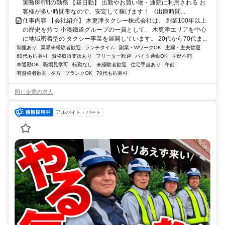
実働8時間の勤務 【昼日勤】 出勤やお買い物・通院に利用される お
客様が多い時間帯なので、安定して稼げます！ 《出庫時間...
仕事内容 【会社紹介】 木更津タクシー株式会社は、 創業100年以上
の歴史を持つ 小湊鐵道グループの一員として、 木更津エリアを中心
に地域密着型の タクシー事業を展開しています。 20代から70代ま...
制服あり
業界未経験者歓迎
ランチタイム
副業・WワークOK
主婦・主夫歓迎
60代も応募可
資格取得支援あり
フリーター歓迎
バイク通勤OK
学歴不問
車通勤OK
職場見学可
転勤なし
未経験者歓迎
住宅手当あり
午前
有資格者歓迎
夕方
ブランクOK
70代も応募可
同じ企業の求人
アルバイト・パート