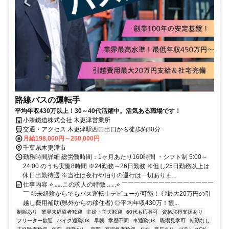
路線バスの運転手
平均年収430万以上！30～40代活躍中。活気ある職場です！
小湊鐵道株式会社 木更津営業所
交通・アクセス 木更津駅西口出口から徒歩約30分
月給198,000円～250,000円
千葉県木更津市
勤務時間詳細 総労働時間：1ヶ月あたり160時間 ・シフト制 5:00～
24:00 のうち実働8時間 ※24勤務～26日勤務 ※但し25日勤務以上は
休日出勤待遇 ※当社は夜行や泊りの運行は一切ありま...
仕事内容 ⭐.｡｡.この求人の特徴 .｡｡.⭐ ￣￣￣￣￣￣￣￣￣￣￣￣￣￣￣
￣ ◎未経験からでもバス運転士デビューが可能！ ◎最大20万円の引
越し費用補助(県外からの移住者) ◎平均年収430万！観...
制服あり
業界未経験者歓迎
主婦・主夫歓迎
60代も応募可
資格取得支援あり
フリーター歓迎
バイク通勤OK
早朝
学歴不問
車通勤OK
職場見学可
転勤なし