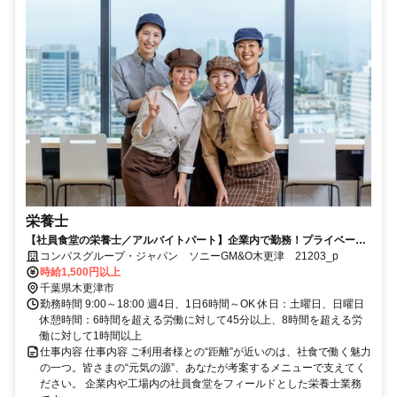
栄養士
【社員食堂の栄養士／アルバイトパート】企業内で勤務！プライベート
に合わせてシフト調整も可！
コンパスグループ・ジャパン ソニーGM&O木更津 21203_p
時給1,500円以上
千葉県木更津市
勤務時間 9:00～18:00 週4日、1日6時間～OK 休日：土曜日、日曜日
休憩時間：6時間を超える労働に対して45分以上、8時間を超える労
働に対して1時間以上
仕事内容 仕事内容 ご利用者様との“距離”が近いのは、社食で働く魅力
の一つ。皆さまの“元気の源”、あなたが考案するメニューで支えてく
ださい。 企業内や工場内の社員食堂をフィールドとした栄養士業務