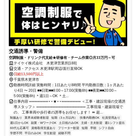
交通誘導・警備
空調制服・ドリンク代支給★研修有・チーム作業◎月33万円～可
テイケイ株式会社 木更津営業所[188]
交通・アクセス 木更津駅周辺/直行直帰OK
日給13,500円以上
千葉県木更津市
勤務時間詳細 実働時間：1日あたり8時間 平均勤務日数：1ヶ月あた
り4日 〜 20日 ■■日勤■■8:00～17:00(実働8h) ■■夜勤■■20:00～
5:00(実働8h) ＊週1日～OK ＊土...
仕事内容 ═══════⋆⋆★⋆⋆═══════ ＜工事・建設現場の交通誘
導スタッフ＞ ══════════════════ 工事現場・建築現場で
の、 工事車両や歩行者の誘導をお任せします！ ⏩ 超...
制服あり
業界未経験者歓迎
短期（3ヵ月以内）
扶養内勤務OK
社員登用あり
週1日からOK
副業・WワークOK
土日祝のみOK
主婦・主夫歓迎
週1シフト提出
60代も応募可
資格取得支援あり
フリーター歓迎
短期
早朝
シフト自由
学歴不問
平日のみOK
学生歓迎
経験不問