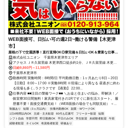
WEB面接可、日払い可の週2日~働ける警備【木更津
市】
屋根の下で交通誘導！直行直帰OK◎寮完備＆日払いOK＆豊富な仕事量
★仕事が早く終わった時でも日給保証
株式会社ユニオン 千葉県木更津市エリア
アクセス ＪＲ久留里線 木更津西口徒歩約1分、ＪＲ久留里線 木更津
西口徒歩約1分、ＪＲ久留里線 木更津西口徒歩約1分 千葉県木更津市
日給9,860円～11,580円
エリア（木更津駅、巌根駅、祇園駅、上総清川駅、東清川駅、馬来田
千葉県木更津市
駅等）
勤務時間 実働時間：8時間/日 平均勤務日数：1ヶ月あたり8日～20日
【日勤】 8:00～17:00 ※実働8時間 ※現場により異なる 昼過ぎに終わ
る現場も多く､ラクラクです 【夜勤】 22:00...
仕事内容 ■■注目の警備ワーク■■ ＼お金と住まいの悩み、即解決！／
個室寮30日間無料！家具家電付きの1Rですぐに新生活スタート。 履
歴書不要！面接交通費支給！（WEB面接の場合でも同額支給） ＜...
制服あり
短期（3ヵ月以内）
扶養内勤務OK
副業・WワークOK
1日4時間以内OK
主婦・主夫歓迎
60代も応募可
フリーター歓迎
短期
シフト自由
学歴不問
即日勤務OK
平日のみOK
学生歓迎
未経験者歓迎
午前
経験者歓迎
ネイルOK
有資格者歓迎
研修あり