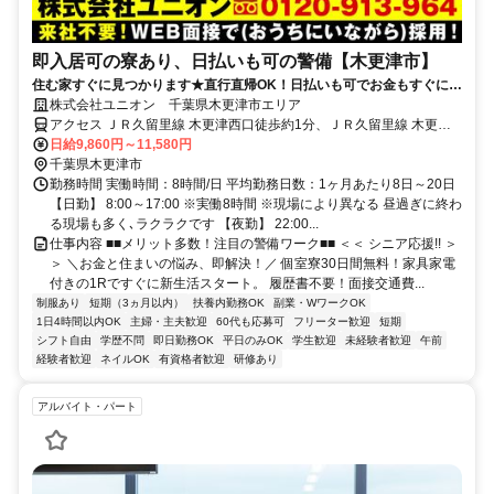
即入居可の寮あり、日払いも可の警備【木更津市】
住む家すぐに見つかります★直行直帰OK！日払いも可でお金もすぐに手
に入る！
株式会社ユニオン 千葉県木更津市エリア
アクセス ＪＲ久留里線 木更津西口徒歩約1分、ＪＲ久留里線 木更津
西口徒歩約1分、ＪＲ久留里線 木更津西口徒歩約1分 千葉県木更津市
日給9,860円～11,580円
エリア（木更津駅、巌根駅、祇園駅、上総清川駅、東清川駅、馬来田
千葉県木更津市
駅等）
勤務時間 実働時間：8時間/日 平均勤務日数：1ヶ月あたり8日～20日
【日勤】 8:00～17:00 ※実働8時間 ※現場により異なる 昼過ぎに終わ
る現場も多く､ラクラクです 【夜勤】 22:00...
仕事内容 ■■メリット多数！注目の警備ワーク■■ ＜＜ シニア応援!! ＞
＞ ＼お金と住まいの悩み、即解決！／ 個室寮30日間無料！家具家電
付きの1Rですぐに新生活スタート。 履歴書不要！面接交通費...
制服あり
短期（3ヵ月以内）
扶養内勤務OK
副業・WワークOK
1日4時間以内OK
主婦・主夫歓迎
60代も応募可
フリーター歓迎
短期
シフト自由
学歴不問
即日勤務OK
平日のみOK
学生歓迎
未経験者歓迎
午前
経験者歓迎
ネイルOK
有資格者歓迎
研修あり
アルバイト・パート