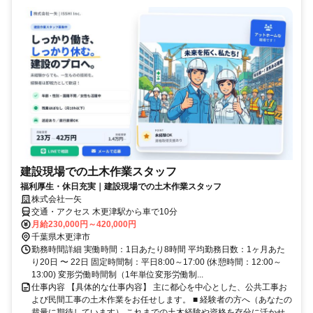
建設現場での土木作業スタッフ
福利厚生・休日充実｜建設現場での土木作業スタッフ
株式会社一矢
交通・アクセス 木更津駅から車で10分
月給230,000円～420,000円
千葉県木更津市
勤務時間詳細 実働時間：1日あたり8時間 平均勤務日数：1ヶ月あた
り20日 〜 22日 固定時間制：平日8:00～17:00 (休憩時間：12:00～
13:00) 変形労働時間制（1年単位変形労働制...
仕事内容 【具体的な仕事内容】 主に都心を中心とした、公共工事お
よび民間工事の土木作業をお任せします。 ■ 経験者の方へ（あなたの
裁量に期待しています） これまでの土木経験や資格を存分に活かせ