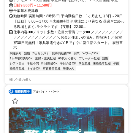
西口徒歩約1分、ＪＲ久留里線 木更津西口徒歩約1分 千葉県木更津市
日給9,860円～11,580円
エリア（木更津駅、巌根駅、祇園駅、上総清川駅、東清川駅、馬来田
千葉県木更津市
駅等）
勤務時間 実働時間：8時間/日 平均勤務日数：1ヶ月あたり8日～20日
【日勤】 8:00～17:00 ※実働8時間 ※現場により異なる 昼過ぎに終わ
る現場も多く､ラクラクです 【夜勤】 22:00...
仕事内容 ■■メリット多数！注目の警備ワーク■■ ／／／／／／／／／
／／／／／／／／／／／／ ＼お金と住まいの悩み、即解決！／ 個室
寮30日間無料！家具家電付きの1Rですぐに新生活スタート。 履歴書
不...
制服あり
短期（3ヵ月以内）
扶養内勤務OK
副業・WワークOK
1日4時間以内OK
主婦・主夫歓迎
60代も応募可
フリーター歓迎
短期
シフト自由
学歴不問
即日勤務OK
平日のみOK
学生歓迎
未経験者歓迎
午前
経験者歓迎
ネイルOK
有資格者歓迎
研修あり
同じ企業の求人
アルバイト・パート