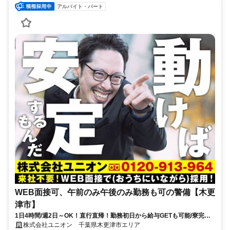
アルバイト・パート
WEB面接可、午前のみ午後のみ勤務も可の警備【木更
津市】
1日4時間/週2日～OK！直行直帰！勤務初日から給与GETも可能/寮完備
＆携帯貸与♪
株式会社ユニオン 千葉県木更津市エリア