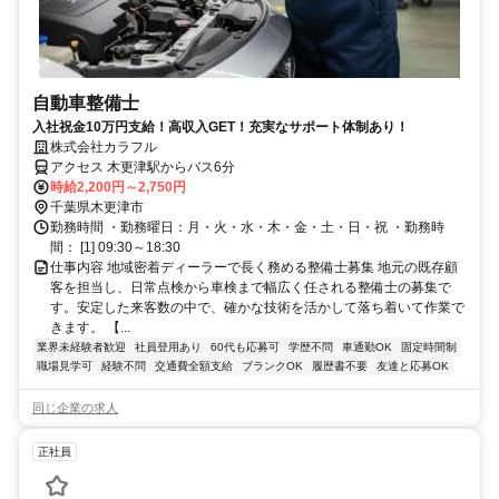
自動車整備士
入社祝金10万円支給！高収入GET！充実なサポート体制あり！
株式会社カラフル
アクセス 木更津駅からバス6分
時給2,200円～2,750円
千葉県木更津市
勤務時間 ・勤務曜日：月・火・水・木・金・土・日・祝 ・勤務時
間： [1] 09:30～18:30
仕事内容 地域密着ディーラーで長く務める整備士募集 地元の既存顧
客を担当し、日常点検から車検まで幅広く任される整備士の募集で
す。安定した来客数の中で、確かな技術を活かして落ち着いて作業で
きます。 【...
業界未経験者歓迎
社員登用あり
60代も応募可
学歴不問
車通勤OK
固定時間制
職場見学可
経験不問
交通費全額支給
ブランクOK
履歴書不要
友達と応募OK
同じ企業の求人
正社員