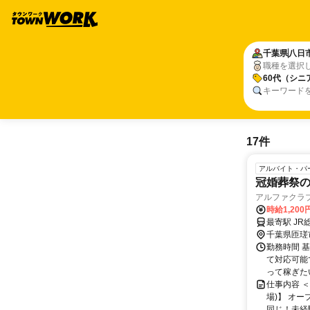
千葉県
八日
職種を選択
60代（シニ
キーワード
17件
アルバイト・パ
冠婚葬祭
アルファクラ
時給1,20
最寄駅 JR
千葉県匝瑳
勤務時間 基
て対応可能
って稼ぎたい
仕事内容 
場)】 オ
同じ！未経験