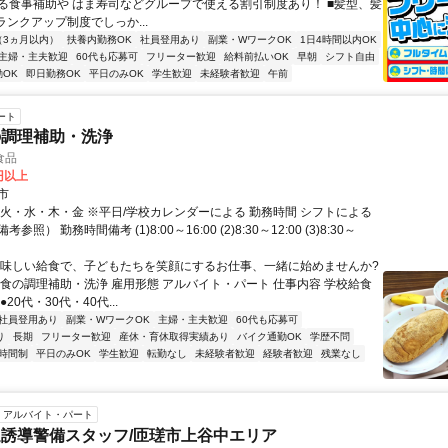
る食事補助や はま寿司などグループで使える割引制度あり！ ■髪型、髪
ランクアップ制度でしっか...
（3ヵ月以内）
扶養内勤務OK
社員登用あり
副業・WワークOK
1日4時間以内OK
主婦・主夫歓迎
60代も応募可
フリーター歓迎
給料前払いOK
早朝
シフト自由
OK
即日勤務OK
平日のみOK
学生歓迎
未経験者歓迎
午前
ート
の調理補助・洗浄
食品
0円以上
市
・火・水・木・金 ※平日/学校カレンダーによる 勤務時間 シフトによる
照） 勤務時間備考 (1)8:00～16:00 (2)8:30～12:00 (3)8:30～
美味しい給食で、子どもたちを笑顔にするお仕事、一緒に始めませんか?
給食の調理補助・洗浄 雇用形態 アルバイト・パート 仕事内容 学校給食
20代・30代・40代...
社員登用あり
副業・WワークOK
主婦・主夫歓迎
60代も応募可
り
長期
フリーター歓迎
産休・育休取得実績あり
バイク通勤OK
学歴不問
時間制
平日のみOK
学生歓迎
転勤なし
未経験者歓迎
経験者歓迎
残業なし
アルバイト・パート
誘導警備スタッフ/匝瑳市上谷中エリア