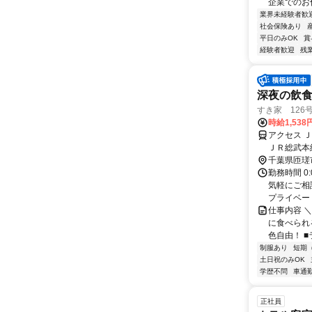
企業でのお仕
業界未経験者歓
社会保険あり
平日のみOK
賞
経験者歓迎
残
深夜の飲
すき家 126
時給1,53
アクセス 
ＪＲ総武本
千葉県匝瑳
勤務時間 0
気軽にご相
プライベー
仕事内容 
に食べられ
色自由！ ■
制服あり
短期
土日祝のみOK
学歴不問
車通勤
正社員