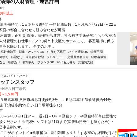
室清掃の人材管理・運営計画
rep
00円以上
ト
 実働時間：1日あたり8時間 平均勤務日数：1ヶ月あたり22日 〜 22日
家庭の都合に合わせて組み合わせが可能
雇用形態：正社員 職種：清掃管理/運営、社会科学学術研究 ＼＼✨客室清
人材管理のお仕事✨／／ 札幌市中央区のホテルにて、 客室清掃に係る
をお願いします。 全てのホテ...
未経験者歓迎
副業・WワークOK
60代も応募可
バイク通勤OK
学歴不問
見学可
転勤なし
未経験者歓迎
フルリモート
交通費全額支給
経験者歓迎
なし
研修あり
賞与あり
ブランクOK
70代も応募可
交通費支給
アルバイト・パート
キッチンスタッフ
号匝瑳八日市場店
円～1,538円
ＪＲ総武本線 八日市場北口徒歩約8分、ＪＲ総武本線 飯倉徒歩約44分、
線 干潟徒歩約59分 八日市場駅徒歩1分
市
:00～24:00 ※1日2h～、週2日～OK ※勤務シフトや勤務時間帯は面接で
談ください！ ※高校生シフトは21時まで(深夜勤務発生を防ぐため) ・
申告制です。 ...
＼ここがポイント／ ■食事補助、割引制度あり！ └すき家のお料理がお得