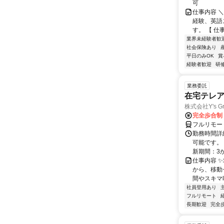
可
仕事内容 
経験、英語
す。 【 仕
業界未経験者歓
社会保険あり
平日のみOK
賞
経験者歓迎
研
業務委託
在宅テレ
株式会社Y's Gr
完全歩合制
フルリモー
勤務時間詳細
可能です。
新期間：3か
仕事内容 
から、移動
間やスキマ時
社員登用あり
フルリモート
長期歓迎
完全