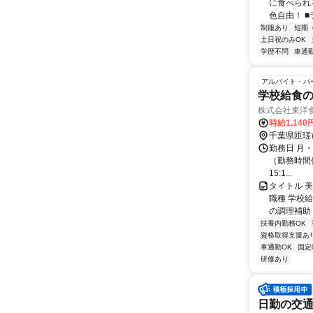
に食べられ
色自由！ ■
制服あり
短期
土日祝のみOK
学歴不問
車通勤
アルバイト・パ
学校給食
株式会社東洋
時給1,14
千葉県匝瑳
勤務日 月
（勤務時間備考参
15:1...
タイトル 
職種 学校
の調理補助 ●
扶養内勤務OK
資格取得支援あ
車通勤OK
固定
研修あり
日勤の交通