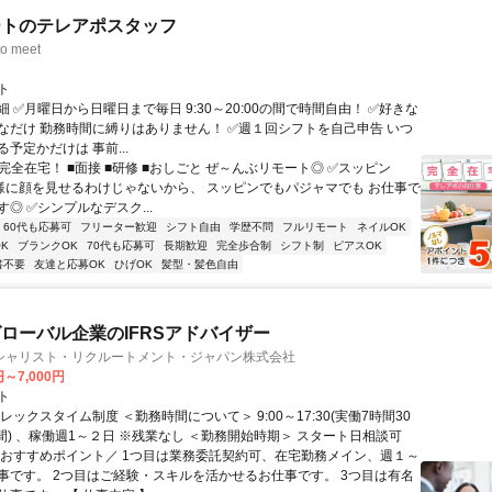
ートのテレアポスタッフ
o meet
ト
 ✅月曜日から日曜日まで毎日 9:30～20:00の間で時間自由！ ✅好きな
なだけ 勤務時間に縛りはありません！ ✅週１回シフトを自己申告 いつ
予定かだけは 事前...
完全在宅！ ■面接 ■研修 ■おしごと ぜ～んぶリモート◎ ✅スッピン
客様に顔を見せるわけじゃないから、 スッピンでもパジャマでも お仕事で
◎ ✅シンプルなデスク...
60代も応募可
フリーター歓迎
シフト自由
学歴不問
フルリモート
ネイルOK
K
ブランクOK
70代も応募可
長期歓迎
完全歩合制
シフト制
ピアスOK
書不要
友達と応募OK
ひげOK
髪型・髪色自由
ローバル企業のIFRSアドバイザー
シャリスト・リクルートメント・ジャパン株式会社
円～7,000円
ト
レックスタイム制度 ＜勤務時間について＞ 9:00～17:30(実働7時間30
間) 、稼働週1～２日 ※残業なし ＜勤務開始時期＞ スタート日相談可
＼おすすめポイント／ 1つ目は業務委託契約可、在宅勤務メイン、週１～
事です。 2つ目はご経験・スキルを活かせるお仕事です。 3つ目は有名