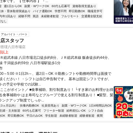
事です。 【 仕事内容 】 ・...
迎
週1日からOK
副業・WワークOK
60代も応募可
資格取得支援あり
産休・育休取得実績あり
バイク通勤OK
学歴不問
即日勤務OK
職場見学可
与年1回あり
経験不問
英語
未経験者歓迎
フルリモート
交通費全額支給
業なし
アルバイト・パート
食店スタッフ
号匝瑳八日市場店
8円以上
ＪＲ総武本線 八日市場北口徒歩約8分、ＪＲ総武本線 飯倉徒歩約44分、
線 干潟徒歩約59分 八日市場駅徒歩1分
市
:00～5:00 ※1日2h～、週2日～OK ※勤務シフトや勤務時間帯は面接で
談ください！ ・シフトは自己申告制です。 基本は固定シフトですが、
トの予定や学校での試験...
＼ここがポイント／ ■食事補助、割引制度あり！ └すき家のお料理がお得
る食事補助や はま寿司などグループで使える割引制度あり！ ■髪型、髪
ランクアップ制度でしっか...
（3ヵ月以内）
扶養内勤務OK
社員登用あり
副業・WワークOK
1日4時間以内OK
主婦・主夫歓迎
60代も応募可
フリーター歓迎
給料前払いOK
シフト自由
OK
即日勤務OK
平日のみOK
学生歓迎
未経験者歓迎
経験者歓迎
夜間