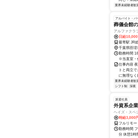
業界未経験者歓
アルバイト・パ
葬儀会館
アルファクラ
日給10,00
最寄駅 JR
千葉県匝瑳
勤務時間 18
※当直室・
仕事内容 
トと両立で
に無理なく
業界未経験者歓
シフト制
深夜
派遣社員
外資系企
ヘイズ・スペ
時給3,000
フルリモー
勤務時間 フ
分 休憩1時