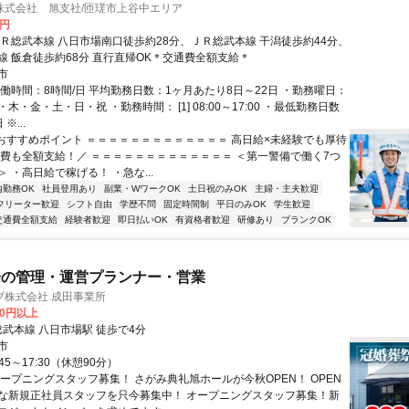
株式会社 旭支社/匝瑳市上谷中エリア
0円
ＪＲ総武本線 八日市場南口徒歩約28分、ＪＲ総武本線 干潟徒歩約44分、
線 飯倉徒歩約68分 直行直帰OK＊交通費全額支給＊
市
実働時間：8時間/日 平均勤務日数：1ヶ月あたり8日～22日 ・勤務曜日：
木・金・土・日・祝 ・勤務時間： [1] 08:00～17:00 ・最低勤務日数
※...
■おすすめポイント ＝＝＝＝＝＝＝＝＝＝＝＝＝ 高日給×未経験でも厚待
通費も全額支給！／ ＝＝＝＝＝＝＝＝＝＝＝＝＝ ＜第一警備で働く7つ
 ・高日給で稼げる！ ・急な...
内勤務OK
社員登用あり
副業・WワークOK
土日祝のみOK
主婦・主夫歓迎
フリーター歓迎
シフト自由
学歴不問
固定時間制
平日のみOK
学生歓迎
交通費全額支給
経験者歓迎
即日払いOK
有資格者歓迎
研修あり
ブランクOK
場の管理・運営プランナー・営業
ブ株式会社 成田事業所
00円以上
総武本線 八日市場駅 徒歩で4分
市
45～17:30（休憩90分）
オープニングスタッフ募集！ さがみ典礼旭ホールが今秋OPEN！ OPEN
な新規正社員スタッフを只今募集中！ オープニングスタッフ募集！新