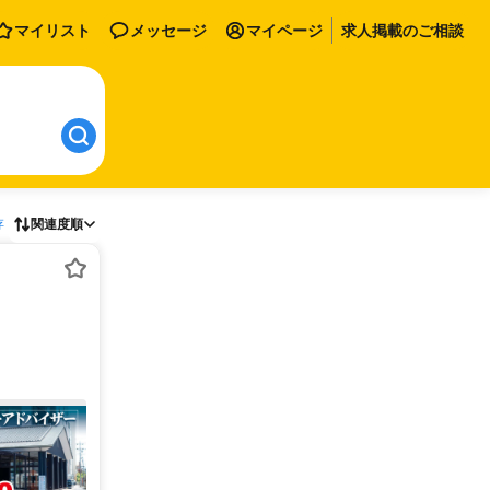
マイリスト
メッセージ
マイページ
求人掲載のご相談
存
関連度順