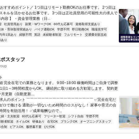
＼おすすめポイント／ 1つ目はリモート勤務OKのお仕事です。 2つ目は
スキルを活かせるお仕事です。 3つ目は正社員登用の可能性大の求人で
事内容 】 ・資金管理業務（日...
迎
社員登用あり
副業・WワークOK
60代も応募可
資格取得支援あり
産休・育休取得実績あり
バイク通勤OK
学歴不問
即日勤務OK
職場見学可
与年1回あり
経験不問
英語
未経験者歓迎
フルリモート
交通費全額支給
修あり
アポスタッフ
oup
ト
 完全在宅での業務となります。 9:00~18:00 稼働時間はご自身で調整
 1日1～3時間程度からOK。 継続的に取り組める方歓迎します。 契約更
月更新（自動更新...
✨求人のポイント ￣￣￣￣￣￣￣￣￣￣￣￣￣￣￣￣￣￣ ✅完全在宅だ
ゼロで働ける 通勤が一切ないため時間のロスがなし！ 家事や育児の合
間を有効活用！ ✅成果報酬なので...
主婦・主夫歓迎
60代も応募可
フリーター歓迎
シフト自由
学歴不問
経験者歓迎
ネイルOK
研修あり
在宅OK
ブランクOK
オープニングスタッフ
歩合制
ピアスOK
履歴書不要
ひげOK