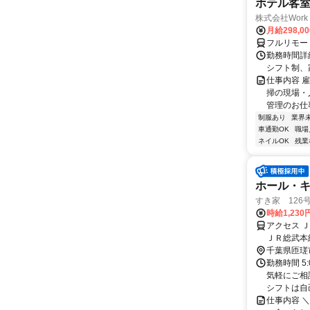
ホテル客
株式会社Work 
月給298,0
フルリモー
勤務時間詳細
シフト制、
仕事内容 
掃の現場・
管理のお仕事
制服あり
業界
車通勤OK
職場
ネイルOK
残業
ホール・
すき家 126
時給1,230
アクセス 
ＪＲ総武本
千葉県匝瑳
勤務時間 5
気軽にご相
シフトは自己
仕事内容 