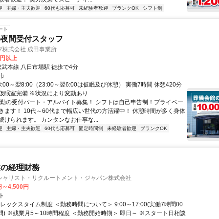
迎
主婦・主夫歓迎
60代も応募可
未経験者歓迎
ブランクOK
シフト制
ート
の夜間受付スタッフ
ブ株式会社 成田事業所
0円以上
総武本線 八日市場駅 徒歩で4分
市
:00～翌8:00（23:00～翌6:00は仮眠及び休憩） 実働7時間 休憩420分
仮眠室完備 ※状況により変動あり
夜勤の受付パート・アルバイト募集！ シフトは自己申告制！プライベー
きます！ 10代～60代まで幅広い世代の方活躍中！ 休憩時間が多く身体
続けられます。 カンタンなお仕事な...
迎
主婦・主夫歓迎
60代も応募可
固定時間制
未経験者歓迎
ブランクOK
業の経理財務
シャリスト・リクルートメント・ジャパン株式会社
円～4,500円
ト
レックスタイム制度 ＜勤務時間について＞ 9:00～17:00(実働7時間00
間) ※残業月5～10時間程度 ＜勤務開始時期＞ 即日～ ※スタート日相談