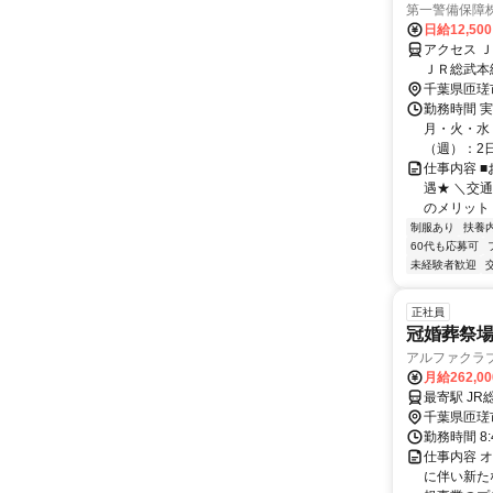
第一警備保障
日給12,50
アクセス 
ＪＲ総武本
千葉県匝瑳
勤務時間 
月・火・水・
（週）：2日 
仕事内容 
遇★ ＼交
のメリット＞
制服あり
扶養
60代も応募可
未経験者歓迎
正社員
冠婚葬祭
アルファクラ
月給262,0
最寄駅 JR
千葉県匝瑳
勤務時間 8:
仕事内容 
に伴い新た