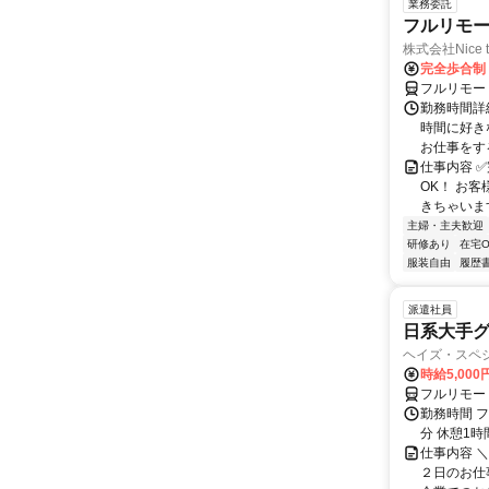
業務委託
フルリモ
株式会社Nice t
完全歩合制
フルリモー
勤務時間詳細
時間に好き
お仕事をする
仕事内容 ✅
OK！ お
きちゃいます
主婦・主夫歓迎
研修あり
在宅O
服装自由
履歴
派遣社員
日系大手グ
ヘイズ・スペ
時給5,000
フルリモー
勤務時間 フ
分 休憩1時
仕事内容 
２日のお仕