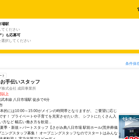
市場駅
してください
ア）も応募可
を選択してください
条件保
ート
のお手伝いスタッフ
ブ株式会社 成田事業所
0円以上
総武本線 八日市場駅 徒歩で4分
市
本的には10:00～15:00がメインの時間帯となりますが、 ご要望に応じ
です！ プライベートや子育てを充実させたい方、 シフトにたくさん入
方など 幅広い働き方を歓迎...
＜夏季・新規＞パートスタッフ【さがみ典八日市場 駅前ホール(荒井葬儀
ープニングスタッフ募集！ オープニングスタッフなのでスタートはみんな
者歓迎！ 実力次第でスピーディ...