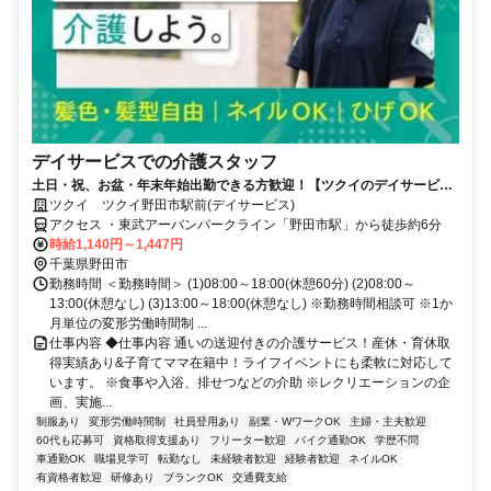
デイサービスでの介護スタッフ
土日・祝、お盆・年末年始出勤できる方歓迎！【ツクイのデイサービス/
介護スタッフ求人】
ツクイ ツクイ野田市駅前(デイサービス)
アクセス ・東武アーバンパークライン「野田市駅」から徒歩約6分
時給1,140円～1,447円
千葉県野田市
勤務時間 ＜勤務時間＞ (1)08:00～18:00(休憩60分) (2)08:00～
13:00(休憩なし) (3)13:00～18:00(休憩なし) ※勤務時間相談可 ※1か
月単位の変形労働時間制 ...
仕事内容 ◆仕事内容 通いの送迎付きの介護サービス！産休・育休取
得実績あり&子育てママ在籍中！ライフイベントにも柔軟に対応して
います。 ※食事や入浴、排せつなどの介助 ※レクリエーションの企
画、実施...
制服あり
変形労働時間制
社員登用あり
副業・WワークOK
主婦・主夫歓迎
60代も応募可
資格取得支援あり
フリーター歓迎
バイク通勤OK
学歴不問
車通勤OK
職場見学可
転勤なし
未経験者歓迎
経験者歓迎
ネイルOK
有資格者歓迎
研修あり
ブランクOK
交通費支給