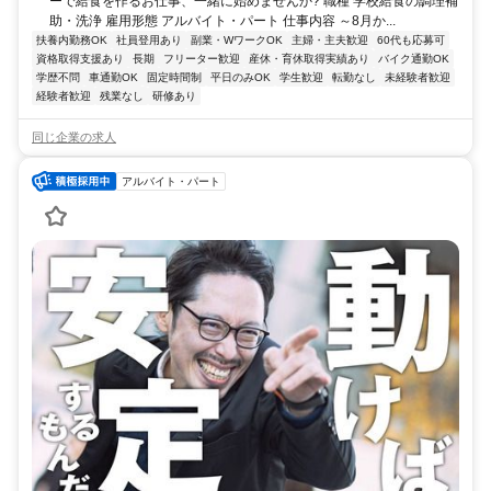
ーで給食を作るお仕事、一緒に始めませんか? 職種 学校給食の調理補
助・洗浄 雇用形態 アルバイト・パート 仕事内容 ～8月か...
扶養内勤務OK
社員登用あり
副業・WワークOK
主婦・主夫歓迎
60代も応募可
資格取得支援あり
長期
フリーター歓迎
産休・育休取得実績あり
バイク通勤OK
学歴不問
車通勤OK
固定時間制
平日のみOK
学生歓迎
転勤なし
未経験者歓迎
経験者歓迎
残業なし
研修あり
同じ企業の求人
アルバイト・パート