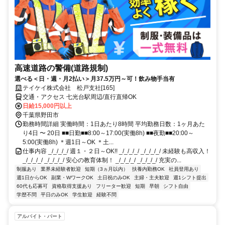
高速道路の警備(道路規制)
選べる＜日・週・月2払い＞月37.5万円～可！飲み物手当有
テイケイ株式会社 松戸支社[165]
交通・アクセス 七光台駅周辺/直行直帰OK
日給15,000円以上
千葉県野田市
勤務時間詳細 実働時間：1日あたり8時間 平均勤務日数：1ヶ月あた
り4日 〜 20日 ■■日勤■■8:00～17:00(実働8h) ■■夜勤■■20:00～
5:00(実働8h) ＊週1日～OK ＊土...
仕事内容 _/_/_/_/ 週１・２日～OK!! _/_/_/_/ _/_/_/_/ 未経験も高収入！
_/_/_/_/ _/_/_/_/ 安心の教育体制！ _/_/_/_/ _/_/_/_/ 充実の...
制服あり
業界未経験者歓迎
短期（3ヵ月以内）
扶養内勤務OK
社員登用あり
週1日からOK
副業・WワークOK
土日祝のみOK
主婦・主夫歓迎
週1シフト提出
60代も応募可
資格取得支援あり
フリーター歓迎
短期
早朝
シフト自由
学歴不問
平日のみOK
学生歓迎
経験不問
アルバイト・パート