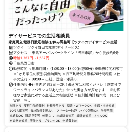
デイサービスでの生活相談員
家庭両立/勤務日数応相談/お休み調整可【ツクイのデイサービス/生活相
談員求人】
ツクイ ツクイ野田市駅前(デイサービス)
アクセス ・東武アーバンパークライン「野田市駅」から徒歩約6分
時給1,367円～1,537円
千葉県野田市
勤務時間 ＜勤務時間＞ (1)08:00～18:00(休憩60分) ※勤務時間相談可
※1か月単位の変形労働時間制 ※月平均時間外勤務20時間程度 ＜仕
事の流れ＞ 08:00～ 出社、送迎・添乗 0...
仕事内容 ◆仕事内容 週2日～OK！働き方は相談ください！副業可で
ワークライフバランス◎あなたに合った働き方が探せます！ ※お客
様やご家族に対する生活上の相談援助 ※個別援助計画作成、および
実施、評...
制服あり
変形労働時間制
社員登用あり
副業・WワークOK
主婦・主夫歓迎
60代も応募可
資格取得支援あり
フリーター歓迎
バイク通勤OK
学歴不問
車通勤OK
職場見学可
転勤なし
未経験者歓迎
経験者歓迎
ネイルOK
有資格者歓迎
研修あり
ブランクOK
交通費支給