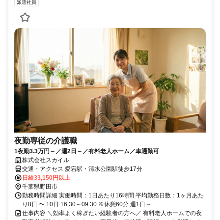
派遣社員
夜勤専従の介護職
1夜勤3.3万円～／週2日～／有料老人ホーム／車通勤可
株式会社スカイル
交通・アクセス 愛宕駅・清水公園駅徒歩17分
日給33,150円以上
千葉県野田市
勤務時間詳細 実働時間：1日あたり16時間 平均勤務日数：1ヶ月あた
り8日 〜 10日 16:30～09:30 ※休憩60分 週1日～
仕事内容 ＼効率よく稼ぎたい経験者の方へ／ 有料老人ホームでの夜