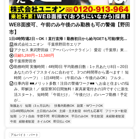
WEB面接可、午前のみ午後のみ勤務も可の警備【野田
市】
1日4時間/週2日～OK！直行直帰！勤務初日から給与GETも可能/寮完備
＆携帯貸与♪
株式会社ユニオン 千葉県野田市エリア
アクセス 東武野田線〔アーバンパークライン〕 愛宕（千葉県）東口
徒歩約14分、東武野田線〔アーバンパークライン〕 清水公園東口徒
日給5,280円～11,580円
歩約21分、東武野田線〔アーバンパークライン〕 野田市徒歩約22分
千葉県野田市
千葉県野田市エリア（流山おおたかの森駅、南流山駅、流山駅、流山
勤務時間 実働時間：4時間/日 平均勤務日数：1ヶ月あたり8日～20日
セントラルパーク駅、江戸川台駅等）
あなたのライフスタイルに合わせて、3つの時間帯から選べます！ 短
時間（ハーフ）：1日4時間～（午前のみ・午後のみOK） フルタ...
仕事内容 ■■メリット多数！注目の警備ワーク■■ ＼お金と住まいの悩
み、即解決！／ 個室寮30日間無料！家具家電付きの1Rですぐに新生
活スタート。 短時間 「午前だけ」「午後だけ」のハーフ勤務！予定
が...
制服あり
短期（3ヵ月以内）
扶養内勤務OK
副業・WワークOK
1日4時間以内OK
土日祝のみOK
主婦・主夫歓迎
60代も応募可
フリーター歓迎
短期
シフト自由
学歴不問
即日勤務OK
平日のみOK
学生歓迎
未経験者歓迎
午前
経験者歓迎
ネイルOK
即日払いOK
アルバイト・パート