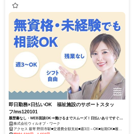
即日勤務×日払いOK 福祉施設のサポートスタッ
フ/ms120101
履歴書なし・WEB面談OK⇒働けるまでスムーズ！日払いありですぐ稼
げる★介護デビュー応援！
株式会社ウィルオブ・ワーク
アクセス 最寄:野田市駅■交通費全額支給■週3日～OK■短期OK■履歴