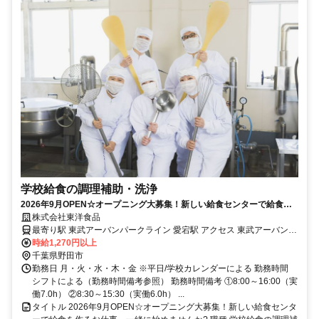
学校給食の調理補助・洗浄
2026年9月OPEN☆オープニング大募集！新しい給食センターで給食を
作るお仕事、一緒に始めませんか?
株式会社東洋食品
最寄り駅 東武アーバンパークライン 愛宕駅 アクセス 東武アーバンパ
ークライン愛宕駅から車8分
時給1,270円以上
千葉県野田市
勤務日 月・火・水・木・金 ※平日/学校カレンダーによる 勤務時間
シフトによる（勤務時間備考参照） 勤務時間備考 ①8:00～16:00（実
働7.0h） ②8:30～15:30（実働6.0h） ...
タイトル 2026年9月OPEN☆オープニング大募集！新しい給食センタ