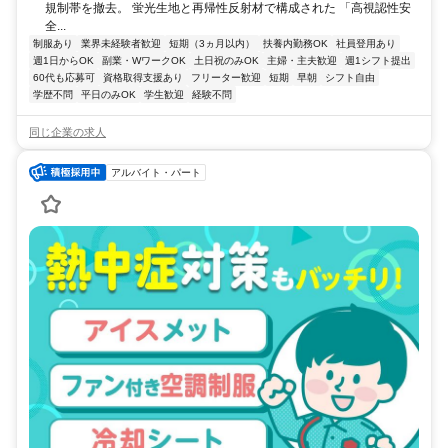
規制帯を撤去。 蛍光生地と再帰性反射材で構成された 「高視認性安
全...
制服あり
業界未経験者歓迎
短期（3ヵ月以内）
扶養内勤務OK
社員登用あり
週1日からOK
副業・WワークOK
土日祝のみOK
主婦・主夫歓迎
週1シフト提出
60代も応募可
資格取得支援あり
フリーター歓迎
短期
早朝
シフト自由
学歴不問
平日のみOK
学生歓迎
経験不問
同じ企業の求人
アルバイト・パート