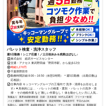
パレット検査・洗浄スタッフ
週5日勤務！シニア応援！／土日祝休み＆残業ほぼなし♪
株式会社 総武サービスセンター
交通・アクセス 東武野田線「野田市駅」から徒歩12分
時給1,270円
千葉県野田市
勤務時間詳細 8:00～16:50（休憩1時間） ＊週5日勤務 （出勤日数は
応相談）
仕事内容 キッコーマングループの工場内で 洗浄・清掃をお任せしま
す♪ ▼具体的には… ・パレットの検査・選別 ・パレットの洗浄・清
掃 ・その他軽作業 など 難しい作業なし！ 体を動かしたい方に人気...
制服あり
業界未経験者歓迎
主婦・主夫歓迎
60代も応募可
フリーター歓迎
バイク通勤OK
学歴不問
車通勤OK
固定時間制
職場見学可
平日のみOK
転勤なし
経験不問
未経験者歓迎
賞与あり
ブランクOK
交通費支給
長期歓迎