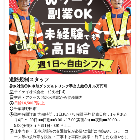
道路規制スタッフ
暑さ対策◎▶冷却グッズ＆ドリンク手当支給◎月36万円可
テイケイ株式会社 柏支社[14]
交通・アクセス 清水公園駅から徒歩圏内
日給14,500円以上
千葉県野田市
勤務時間詳細 実働時間：1日あたり8時間 平均勤務日数：1ヶ月あた
り4日 〜 20日 ■■日勤■■8:00～17:00(実働8h) ■■夜勤■■20:00～
5:00(実働8h) ＊週1日～OK ＊土...
仕事内容 ・工事現場等の交通規制が必要な場所に 標識や、カラーコ
ーン等の規制帯を設置 ・工事中は車両の誘導 ・終了したら速やかに