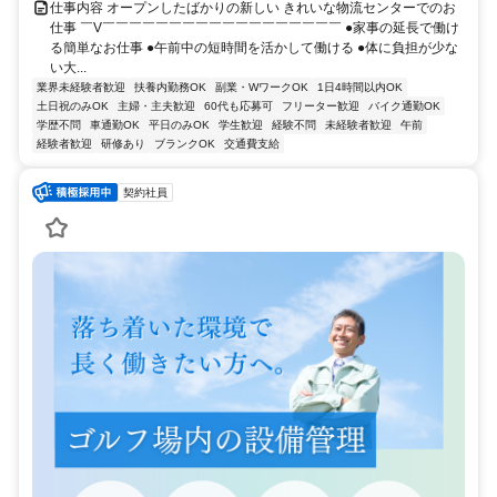
仕事内容 オープンしたばかりの新しい きれいな物流センターでのお
仕事 ￣V￣￣￣￣￣￣￣￣￣￣￣￣￣￣￣￣￣￣ ●家事の延長で働け
る簡単なお仕事 ●午前中の短時間を活かして働ける ●体に負担が少な
い大...
業界未経験者歓迎
扶養内勤務OK
副業・WワークOK
1日4時間以内OK
土日祝のみOK
主婦・主夫歓迎
60代も応募可
フリーター歓迎
バイク通勤OK
学歴不問
車通勤OK
平日のみOK
学生歓迎
経験不問
未経験者歓迎
午前
経験者歓迎
研修あり
ブランクOK
交通費支給
契約社員