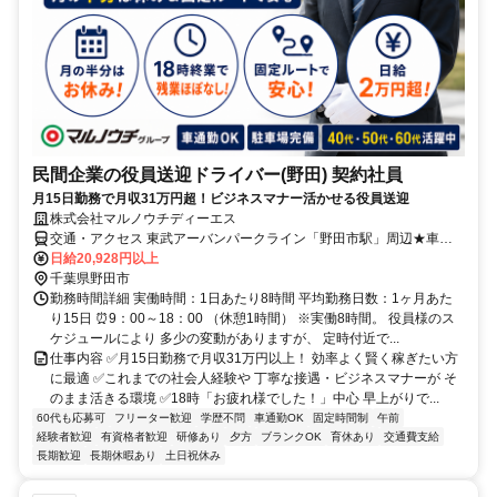
民間企業の役員送迎ドライバー(野田) 契約社員
月15日勤務で月収31万円超！ビジネスマナー活かせる役員送迎
株式会社マルノウチディーエス
交通・アクセス 東武アーバンパークライン「野田市駅」周辺★車通
勤OK！駐車場完備。地元で慣れた道からスタートできます。
日給20,928円以上
千葉県野田市
勤務時間詳細 実働時間：1日あたり8時間 平均勤務日数：1ヶ月あた
り15日 ⏰9：00～18：00 （休憩1時間） ※実働8時間。 役員様のス
ケジュールにより 多少の変動がありますが、 定時付近で...
仕事内容 ✅月15日勤務で月収31万円以上！ 効率よく賢く稼ぎたい方
に最適 ✅これまでの社会人経験や 丁寧な接遇・ビジネスマナーが そ
のまま活きる環境 ✅18時「お疲れ様でした！」中心 早上がりで...
60代も応募可
フリーター歓迎
学歴不問
車通勤OK
固定時間制
午前
経験者歓迎
有資格者歓迎
研修あり
夕方
ブランクOK
育休あり
交通費支給
長期歓迎
長期休暇あり
土日祝休み