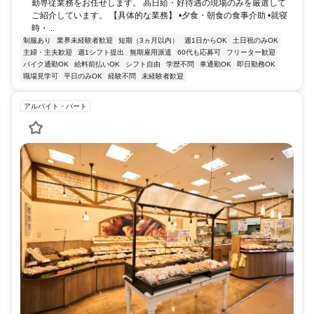
勤専従業務をお任せします。 高日給・好待遇の現場のみを厳選して
ご紹介しています。 【具体的な業務】 •夕食・朝食の食事介助 •就寝
時・...
制服あり
業界未経験者歓迎
短期（3ヵ月以内）
週1日からOK
土日祝のみOK
主婦・主夫歓迎
週1シフト提出
無期雇用派遣
60代も応募可
フリーター歓迎
バイク通勤OK
給料前払いOK
シフト自由
学歴不問
車通勤OK
即日勤務OK
職場見学可
平日のみOK
経験不問
未経験者歓迎
アルバイト・パート