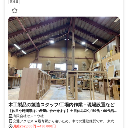
正社員
木工製品の製造スタッフ/工場内作業・現場設置など
【休日や時間帯はご希望に合わせます】土日休みOK／50代・60代活躍
中！経験不問！全員面接します。
有限会社センコウ社
交通アクセス ★最寄駅から遠いため、車での通勤推奨です。 東武ス
カイツリーライン「北越谷駅」より車で18分 JR武蔵野線「吉川駅」
月給262,000円～430,000円