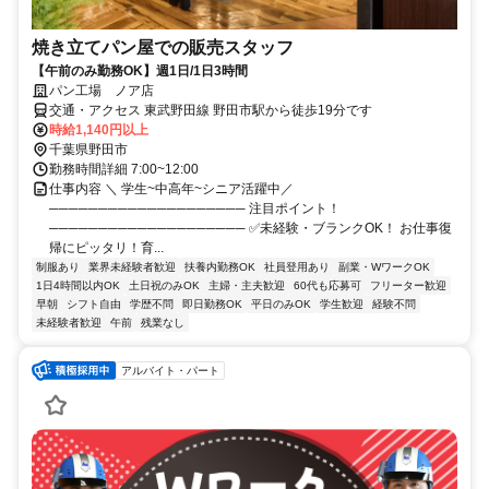
焼き立てパン屋での販売スタッフ
【午前のみ勤務OK】週1日/1日3時間
パン工場 ノア店
交通・アクセス 東武野田線 野田市駅から徒歩19分です
時給1,140円以上
千葉県野田市
勤務時間詳細 7:00~12:00
仕事内容 ＼ 学生~中高年~シニア活躍中／
──────────────────── 注目ポイント！
──────────────────── ✅未経験・ブランクOK！ お仕事復
帰にピッタリ！育...
制服あり
業界未経験者歓迎
扶養内勤務OK
社員登用あり
副業・WワークOK
1日4時間以内OK
土日祝のみOK
主婦・主夫歓迎
60代も応募可
フリーター歓迎
早朝
シフト自由
学歴不問
即日勤務OK
平日のみOK
学生歓迎
経験不問
未経験者歓迎
午前
残業なし
アルバイト・パート