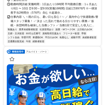
千葉県野田市
勤務時間詳細 実働時間：1日あたり16時間 平均勤務日数：1ヶ月あた
り8日 〜 10日 ⏰9:00～翌9:00(実働16時間) 日給1万8976円 ※一律深
夜手当2時間分（576円）含む ※超過分...
仕事内容 ＼ ✨雨の日も、暑い日も安心！✨ ／ 屋内中心で快適勤務♪警
備スタッフ募集！ ✅ 決まった流れで進める分かりやすい業務 ✅ 仮
眠・休憩時間を確保した当務シフト ✅ 当務1回で安定した収入に...
制服あり
業界未経験者歓迎
社員登用あり
副業・WワークOK
土日祝のみOK
主婦・主夫歓迎
60代も応募可
資格取得支援あり
フリーター歓迎
早朝
シフト自由
学歴不問
車通勤OK
平日のみOK
転勤なし
経験不問
未経験者歓迎
交通費全額支給
午前
経験者歓迎
アルバイト・パート