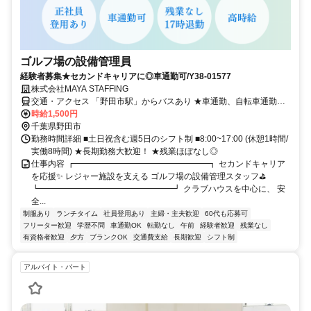
ゴルフ場の設備管理員
経験者募集★セカンドキャリアに◎車通勤可/Y38-01577
株式会社MAYA STAFFING
交通・アクセス 「野田市駅」からバスあり ★車通勤、自転車通勤
OK！
時給1,500円
千葉県野田市
勤務時間詳細 ■土日祝含む週5日のシフト制 ■8:00~17:00 (休憩1時間/
実働8時間) ★長期勤務大歓迎！ ★残業ほぼなし◎
仕事内容 ┏━━━━━━━━━━━━━━━━┓ セカンドキャリア
を応援✨ レジャー施設を支える ゴルフ場の設備管理スタッフ⛳
┗━━━━━━━━━━━━━━━━┛ クラブハウスを中心に、 安
全...
制服あり
ランチタイム
社員登用あり
主婦・主夫歓迎
60代も応募可
フリーター歓迎
学歴不問
車通勤OK
転勤なし
午前
経験者歓迎
残業なし
有資格者歓迎
夕方
ブランクOK
交通費支給
長期歓迎
シフト制
アルバイト・パート