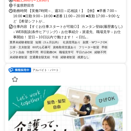
書不要
時給1,500円～1,650円
千葉県野田市
勤務時間 【実働7時間～、週3日～応相談！】 【例】 ■早番 7:00～
16:00 ■日勤 9:00～18:00 ■遅番 11:00～20:00 ■夜勤 17:00～9:00 な
ど 【希望シフトが...
仕事内容 【すぐお仕事スタートが可能◎】 カンタン登録(履歴書なし)
↓ WEB面談(条件ヒアリング) ↓ お仕事紹介 ↓ 派遣先、職場見学 ↓ お仕
事開始！ 翌日～10日以内で働けます！ ＜日払...
業界未経験者歓迎
短期（3ヵ月以内）
社員登用あり
副業・WワークOK
主婦・主夫歓迎
60代も応募可
資格取得支援あり
フリーター歓迎
早朝
シフト自由
学歴不問
即日勤務OK
職場見学可
平日のみOK
経験不問
未経験者歓迎
交通費全額支給
午前
経験者歓迎
残業なし
アルバイト・パート