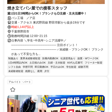
焼き立てパン屋での接客スタッフ
週1日/1日3時間からOK！ブランクも◎主婦・主夫活躍中！
パン工場 ノア店
交通・アクセス 東武野田線 野田市駅から徒歩19分です
時給1,140円以上
千葉県野田市
勤務時間詳細 12:00~21:15
仕事内容 ＼学生~中高年~シニア活躍中／
──────────────────── 注目ポイント！
──────────────────── ✅未経験・ブランクOK！ ブランク
があって不安な方も...
制服あり
業界未経験者歓迎
扶養内勤務OK
社員登用あり
副業・WワークOK
1日4時間以内OK
土日祝のみOK
主婦・主夫歓迎
60代も応募可
フリーター歓迎
シフト自由
学歴不問
即日勤務OK
平日のみOK
学生歓迎
経験不問
未経験者歓迎
残業なし
夜間
夕方
アルバイト・パート