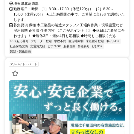
より車で17分 東武アーバンパークライン「野田市駅」より車で14分
埼玉県北葛飾郡
東武スカイツリーライン「せんげん台駅」より車で15分
勤務曜日・時間 ［1］8:30～17:30（休憩120分） ［2］8:30～
15:00（休憩90分） ★上記時間帯の中で、ご希望に合わせて調整いた
します。
募集要項 職種 木工製品の製造スタッフ／工場内作業・現場設置など
雇用形態 正社員 仕事内容 【ここがポイント！】 ◆休日はご希望に合
わせます！ ◆週休3日・週休4日も応相談 ◆時間もご相談くださ...
60代も応募可
フリーター歓迎
学歴不問
固定時間制
未経験者歓迎
ネイルOK
社会保険完備
交通費支給
ピアスOK
服装自由
昇給あり
ひげOK
髪型・髪色自由
アルバイト・パート