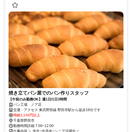
焼き立てパン屋でのパン作りスタッフ
【午前のみ勤務OK】週1日/1日3時間
パン工場 ノア店
交通・アクセス 東武野田線 野田市駅から徒歩19分です
時給1,140円以上
千葉県野田市
勤務時間詳細 7:00~12:00
仕事内容 ＼ 学生~中高年~シニア活躍中／