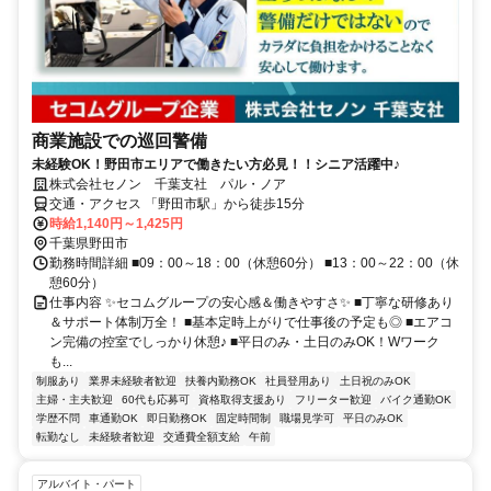
商業施設での巡回警備
未経験OK！野田市エリアで働きたい方必見！！シニア活躍中♪
株式会社セノン 千葉支社 パル・ノア
交通・アクセス 「野田市駅」から徒歩15分
時給1,140円～1,425円
千葉県野田市
勤務時間詳細 ■09：00～18：00（休憩60分） ■13：00～22：00（休
憩60分）
仕事内容 ✨セコムグループの安心感＆働きやすさ✨ ■丁寧な研修あり
＆サポート体制万全！ ■基本定時上がりで仕事後の予定も◎ ■エアコ
ン完備の控室でしっかり休憩♪ ■平日のみ・土日のみOK！Wワーク
も...
制服あり
業界未経験者歓迎
扶養内勤務OK
社員登用あり
土日祝のみOK
主婦・主夫歓迎
60代も応募可
資格取得支援あり
フリーター歓迎
バイク通勤OK
学歴不問
車通勤OK
即日勤務OK
固定時間制
職場見学可
平日のみOK
転勤なし
未経験者歓迎
交通費全額支給
午前
アルバイト・パート