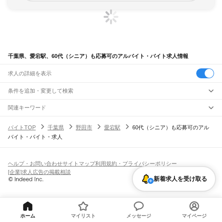
千葉県、愛宕駅、60代（シニア）も応募可のアルバイト・バイト求人情報
求人の詳細を表示
条件を追加・変更して検索
市区町村を追加・変更
関連キーワード
完全在宅ワーク 全国
シール貼り 在宅
現在地周辺
ガチャガチャ
犬カフェ
千葉県
駅を追加・変更
バイトTOP
千葉県
野田市
愛宕駅
60代（シニア）も応募可のアル
千葉県
すべて
バイト・バイト・求人
千葉市
すべて
職種を追加・変更
JR武蔵野線
中央区
花見川区
稲毛区
若葉区
緑区
美浜区
南流山駅
新松戸駅
新八柱駅
東松戸駅
市川大野駅
船橋法典駅
西船橋駅
飲食・フードサービス
銚子市
市川市
船橋市
館山市
木更津市
松戸市
野田市
茂原市
成田市
佐倉市
東金市
特徴を追加・変更
飲食・フードサービス
すべて
ヘルプ・お問い合わせ
サイトマップ
利用規約・プライバシーポリシー
JR中央・総武線
旭市
習志野市
柏市
勝浦市
市原市
流山市
八千代市
我孫子市
鴨川市
鎌ケ谷市
ホールスタッフ
キッチンスタッフ
皿洗い・洗い場
精肉・鮮魚加工
給食調理
人気
[企業]求人広告の掲載相談
市川駅
本八幡駅
下総中山駅
西船橋駅
船橋駅
東船橋駅
津田沼駅
幕張本郷駅
幕張駅
君津市
富津市
浦安市
四街道市
袖ケ浦市
八街市
印西市
白井市
富里市
南房総市
雇用形態を追加・変更
パン屋（ベーカリー）
フードカウンター販売員
バー（BAR）・バーテンダー
新着求人を受け取る
日払いOK
高校生歓迎
学生歓迎
深夜の仕事
髪型・髪色自由
ひげOK
ネイルOK
新検見川駅
稲毛駅
西千葉駅
千葉駅
匝瑳市
香取市
山武市
いすみ市
大網白里市
印旛郡
香取郡
山武郡
長生郡
夷隅郡
飲食店補助（開店・閉店準備）
飲食店（店長・マネージャー）
ピアスOK
アルバイト・パート
履歴書不要
オープニングスタッフ
留学生・外国人活躍中
安房郡
都道府県を変更
営業・販売
JR総武本線
勤務期間
正社員
市川駅
船橋駅
津田沼駅
稲毛駅
千葉駅
東千葉駅
都賀駅
四街道駅
物井駅
佐倉駅
営業・販売
すべて
短期
契約社員
単発・1日OK
長期
期間限定（春夏冬休み等）
南酒々井駅
榎戸駅
八街駅
日向駅
成東駅
松尾駅
横芝駅
飯倉駅
八日市場駅
干潟駅
旭駅
営業
テレフォンアポインター（テレアポ）
ルートセールス
コンビニ
シフト
派遣社員
ホーム
マイリスト
メッセージ
マイページ
飯岡駅
倉橋駅
猿田駅
松岸駅
銚子駅
フードカウンター販売員
アパレル
家電量販店・携帯販売（携帯ショップ）
土日祝のみOK
業務委託
平日のみOK
週1日からOK
週2・3日からOK
週4日以上OK