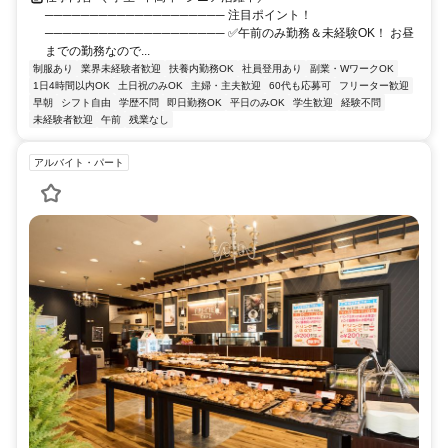
──────────────────── 注目ポイント！
──────────────────── ✅午前のみ勤務＆未経験OK！ お昼
までの勤務なので...
制服あり
業界未経験者歓迎
扶養内勤務OK
社員登用あり
副業・WワークOK
1日4時間以内OK
土日祝のみOK
主婦・主夫歓迎
60代も応募可
フリーター歓迎
早朝
シフト自由
学歴不問
即日勤務OK
平日のみOK
学生歓迎
経験不問
未経験者歓迎
午前
残業なし
アルバイト・パート