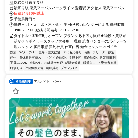
イラースタッフ大募集！
株式会社東洋食品
最寄り駅 東武アーバンパークライン 愛宕駅 アクセス 東武アーバンパ
ークライン愛宕駅から車8分
日給14,560円以上
千葉県野田市
勤務日 月・火・水・木・金 ※平日/学校カレンダーによる 勤務時間
8:00～17:00 勤務時間備考 8:00～17:00
タイトル 2026年9月オープン ブランクある方も歓迎★経験・資格が
活かせるボイラースタッフ大募集！ 職種 給食センターのボイラー管
理スタッフ 雇用形態 契約社員 仕事内容 給食センターのボイラ...
副業・WワークOK
主婦・主夫歓迎
60代も応募可
長期
フリーター歓迎
産休・育休取得実績あり
バイク通勤OK
学歴不問
車通勤OK
固定時間制
平日のみOK
転勤なし
未経験者歓迎
経験者歓迎
残業なし
有資格者歓迎
研修あり
社会保険完備
制服貸与
ブランクOK
アルバイト・パート