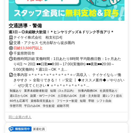
交通誘導・警備
週3日～◎未経験大歓迎！＊ヒンヤリグッズ＆ドリンク手当アリ＊
テイケイ株式会社 柏支社[14]
交通・アクセス 七光台駅から徒歩圏内
日給13,500円以上
千葉県野田市
勤務時間詳細 実働時間：1日あたり8時間 平均勤務日数：1ヶ月あた
り4日 〜 20日 ■■日勤■■8:00～17:00(実働8h) ■■夜勤■■20:00～
5:00(実働8h) ＊週1日～OK ＊土...
仕事内容 ⭐＊⭐＊⭐＊⭐＊⭐＊⭐＊⭐＊⭐ ✅高収入 ╮ テイケイなら ✅働
きやすさ ＞ 全取りできる！！ ✅安定 ┃ ◆オススメ案件◆ ✅やりがい
╯ ぜひ見てください▼ ⭐＊⭐＊⭐＊⭐＊⭐＊⭐＊...
制服あり
業界未経験者歓迎
短期（3ヵ月以内）
扶養内勤務OK
社員登用あり
週1日からOK
副業・WワークOK
土日祝のみOK
主婦・主夫歓迎
週1シフト提出
60代も応募可
資格取得支援あり
フリーター歓迎
短期
早朝
シフト自由
学歴不問
平日のみOK
学生歓迎
経験不問
同じ企業の求人
派遣社員