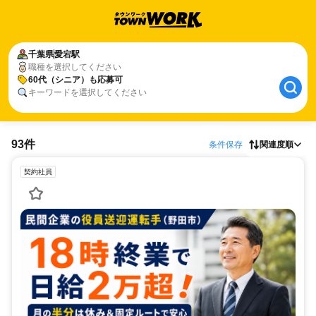
千葉県
愛宕駅
職種を選択してください
60代（シニア）も応募可
キーワードを選択してください
93件
条件保存
関連度順
契約社員