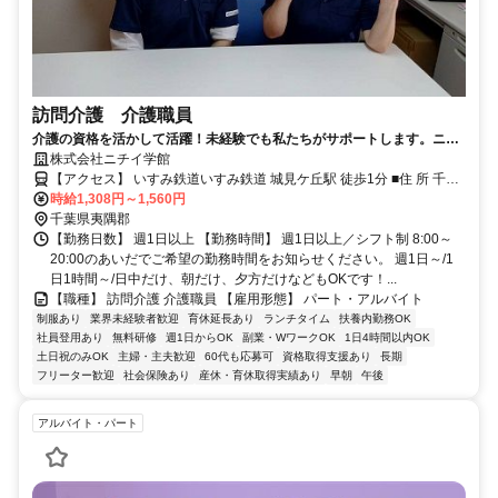
訪問介護 介護職員
介護の資格を活かして活躍！未経験でも私たちがサポートします。ニチ
イでお仕事を始めてみませんか？
株式会社ニチイ学館
【アクセス】 いすみ鉄道いすみ鉄道 城見ケ丘駅 徒歩1分 ■住 所 千葉
県 夷隅郡大多喜町 船子939-2ｻﾝﾕｰｺｰﾄB号棟 ■アクセス いすみ鉄道い
時給1,308円～1,560円
すみ鉄道 城見ケ丘駅 徒歩1分
千葉県夷隅郡
【勤務日数】 週1日以上 【勤務時間】 週1日以上／シフト制 8:00～
20:00のあいだでご希望の勤務時間をお知らせください。 週1日～/1
日1時間～/日中だけ、朝だけ、夕方だけなどもOKです！...
【職種】 訪問介護 介護職員 【雇用形態】 パート・アルバイト
制服あり
業界未経験者歓迎
育休延長あり
ランチタイム
扶養内勤務OK
社員登用あり
無料研修
週1日からOK
副業・WワークOK
1日4時間以内OK
土日祝のみOK
主婦・主夫歓迎
60代も応募可
資格取得支援あり
長期
フリーター歓迎
社会保険あり
産休・育休取得実績あり
早朝
午後
アルバイト・パート