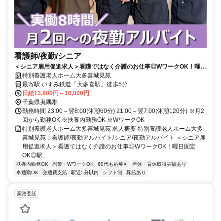
看護師/夜勤/シニア
＜シニア雇用促進求人＞看護ではなく介護のお仕事◎WワークOK！曜日
固定OK◎駅チカ徒歩5分♪車通勤可能★【夷隅郡、大多喜駅、特養、看
特別養護老人ホーム大多喜城見苑
護師(シニア)、夜勤アルバイト】
最寄駅 いすみ鉄道「大多喜駅」徒歩5分
日給13,800円～16,000円
千葉県夷隅郡
勤務時間 23:00～翌8:00(休憩60分) 21:00～翌7:00(休憩120分) ※月2
回から勤務OK ※扶養内勤務OK ※WワークOK
特別養護老人ホーム大多喜城見苑 求人概要 特別養護老人ホーム大多
喜城見苑：看護師/夜勤アルバイト/シニア/夜勤アルバイト ＜シニア雇
用促進求人＞看護ではなく介護のお仕事◎WワークOK！曜日固定
OK◎駅...
扶養内勤務OK
副業・WワークOK
60代も応募可
産休・育休取得実績あり
車通勤OK
交通費支給
駅近5分以内
シフト制
昇給あり
業務委託