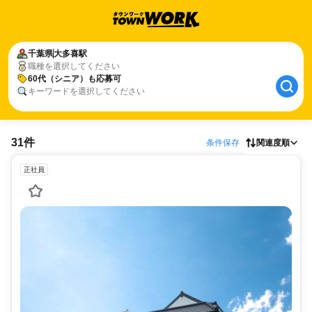
千葉県
大多喜駅
職種を選択してください
60代（シニア）も応募可
キーワードを選択してください
31件
条件保存
関連度順
正社員