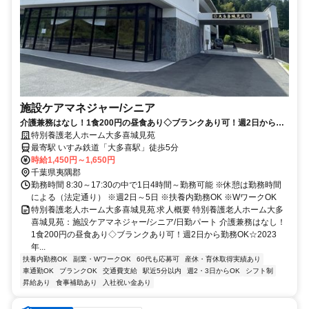
施設ケアマネジャー/シニア
介護兼務はなし！1食200円の昼食あり◇ブランクあり可！週2日から勤
務OK☆2023年6月にOPENしたきれいな施設★入職祝い金支給【夷隅
特別養護老人ホーム大多喜城見苑
郡、大多喜駅、特養、施設ケアマネジャー（シニア）、日勤パート】
最寄駅 いすみ鉄道「大多喜駅」徒歩5分
時給1,450円～1,650円
千葉県夷隅郡
勤務時間 8:30～17:30の中で1日4時間～勤務可能 ※休憩は勤務時間
による（法定通り） ※週2日～5日 ※扶養内勤務OK ※WワークOK
特別養護老人ホーム大多喜城見苑 求人概要 特別養護老人ホーム大多
喜城見苑：施設ケアマネジャー/シニア/日勤パート 介護兼務はなし！
1食200円の昼食あり◇ブランクあり可！週2日から勤務OK☆2023
年...
扶養内勤務OK
副業・WワークOK
60代も応募可
産休・育休取得実績あり
車通勤OK
ブランクOK
交通費支給
駅近5分以内
週2・3日からOK
シフト制
昇給あり
食事補助あり
入社祝い金あり