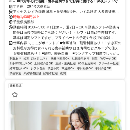
20～30代が中心に活躍・食事補助つきでお得に働ける！深夜シフトで稼
ぎませんか◎
すき家 297号大多喜店
アクセス いすみ鉄道 城見ヶ丘徒歩約9分、いすみ鉄道 大多喜徒歩約
12分、いすみ鉄道 上総中川徒歩約32分 城見ケ丘駅より徒歩9分
時給1,438円以上
千葉県夷隅郡
勤務時間 0:00～5:00 ※1日2h～、週2日～OK ※勤務シフトや勤務時
間帯は面接で気軽にご相談ください！ ・シフトは自己申告制です。
基本は固定シフトですが、プライベートの予定や学校での試験...
仕事内容 ＼ここがポイント／ ■食事補助、割引制度あり！ └すき家の
お料理がお得に食べられる食事補助や はま寿司などグループで使え
る割引制度あり！ ■髪型、髪色自由！ ■ランクアップ制度でしっか...
制服あり
短期（3ヵ月以内）
扶養内勤務OK
社員登用あり
副業・WワークOK
1日4時間以内OK
土日祝のみOK
主婦・主夫歓迎
60代も応募可
フリーター歓迎
給料前払いOK
シフト自由
学歴不問
車通勤OK
即日勤務OK
平日のみOK
学生歓迎
未経験者歓迎
経験者歓迎
夜間
業務委託