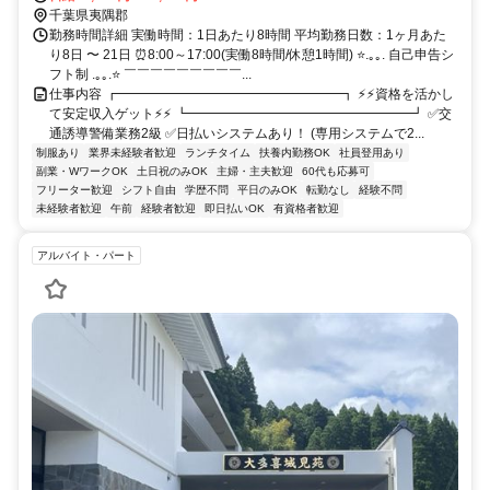
千葉県夷隅郡
勤務時間詳細 実働時間：1日あたり8時間 平均勤務日数：1ヶ月あた
り8日 〜 21日 ⏰8:00～17:00(実働8時間/休憩1時間) ⭐.｡｡. 自己申告シ
フト制 .｡｡.⭐ ￣￣￣￣￣￣￣￣￣...
仕事内容 ┏━━━━━━━━━━━━━━━━━┓ ⚡⚡資格を活かし
て安定収入ゲット⚡⚡ ┗━━━━━━━━━━━━━━━━━┛ ✅交
通誘導警備業務2級 ✅日払いシステムあり！ (専用システムで2...
制服あり
業界未経験者歓迎
ランチタイム
扶養内勤務OK
社員登用あり
副業・WワークOK
土日祝のみOK
主婦・主夫歓迎
60代も応募可
フリーター歓迎
シフト自由
学歴不問
平日のみOK
転勤なし
経験不問
未経験者歓迎
午前
経験者歓迎
即日払いOK
有資格者歓迎
アルバイト・パート