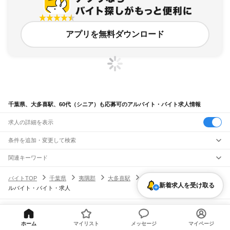
アプリを無料ダウンロード
千葉県、大多喜駅、60代（シニア）も応募可のアルバイト・バイト求人情報
求人の詳細を表示
条件を追加・変更して検索
市区町村を追加・変更
関連キーワード
完全在宅ワーク 全国
シール貼り 在宅
現在地周辺
ガチャガチャ
犬カフェ
千葉県
駅を追加・変更
バイトTOP
千葉県
夷隅郡
大多喜駅
60代（シニア）も応募可のア
千葉県
すべて
新着求人を受け取る
ルバイト・バイト・求人
千葉市
すべて
職種を追加・変更
JR武蔵野線
中央区
花見川区
稲毛区
若葉区
緑区
美浜区
南流山駅
新松戸駅
新八柱駅
東松戸駅
市川大野駅
船橋法典駅
西船橋駅
飲食・フードサービス
銚子市
市川市
船橋市
館山市
木更津市
松戸市
野田市
茂原市
成田市
佐倉市
東金市
特徴を追加・変更
飲食・フードサービス
すべて
ヘルプ・お問い合わせ
サイトマップ
利用規約・プライバシーポリシー
JR中央・総武線
旭市
習志野市
柏市
勝浦市
市原市
流山市
八千代市
我孫子市
鴨川市
鎌ケ谷市
ホールスタッフ
キッチンスタッフ
皿洗い・洗い場
精肉・鮮魚加工
給食調理
人気
ホーム
マイリスト
メッセージ
マイページ
[企業]求人広告の掲載相談
市川駅
本八幡駅
下総中山駅
西船橋駅
船橋駅
東船橋駅
津田沼駅
幕張本郷駅
幕張駅
君津市
富津市
浦安市
四街道市
袖ケ浦市
八街市
印西市
白井市
富里市
南房総市
雇用形態を追加・変更