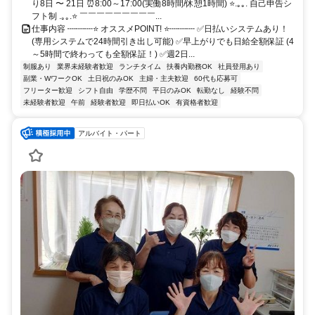
り8日 〜 21日 ⏰8:00～17:00(実働8時間/休憩1時間) ⭐.｡｡. 自己申告シ
フト制 .｡｡.⭐ ￣￣￣￣￣￣￣￣￣...
仕事内容 ┉┉┉⭐ オススメPOINT! ⭐┉┉┉ ✅日払いシステムあり！
(専用システムで24時間引き出し可能) ✅早上がりでも日給全額保証 (4
～5時間で終わっても全額保証！) ✅週2日...
制服あり
業界未経験者歓迎
ランチタイム
扶養内勤務OK
社員登用あり
副業・WワークOK
土日祝のみOK
主婦・主夫歓迎
60代も応募可
フリーター歓迎
シフト自由
学歴不問
平日のみOK
転勤なし
経験不問
未経験者歓迎
午前
経験者歓迎
即日払いOK
有資格者歓迎
アルバイト・パート