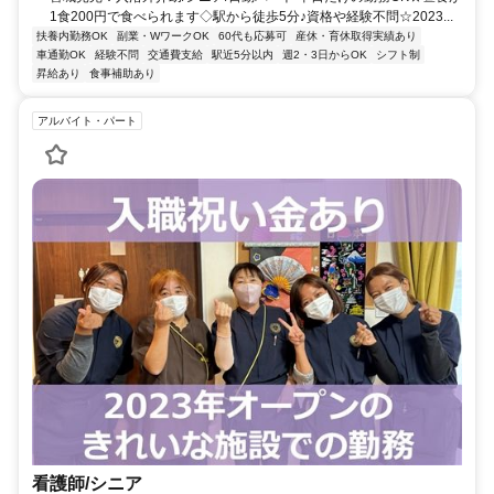
1食200円で食べられます◇駅から徒歩5分♪資格や経験不問☆2023...
扶養内勤務OK
副業・WワークOK
60代も応募可
産休・育休取得実績あり
車通勤OK
経験不問
交通費支給
駅近5分以内
週2・3日からOK
シフト制
昇給あり
食事補助あり
アルバイト・パート
看護師/シニア