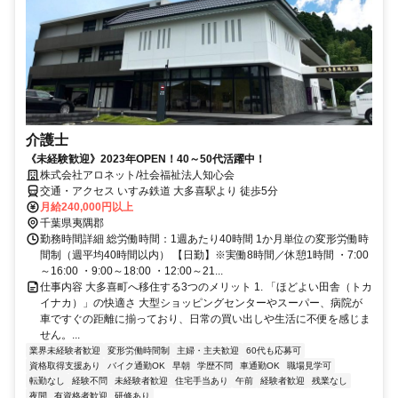
介護士
《未経験歓迎》2023年OPEN！40～50代活躍中！
株式会社アロネット/社会福祉法人知心会
交通・アクセス いすみ鉄道 大多喜駅より 徒歩5分
月給240,000円以上
千葉県夷隅郡
勤務時間詳細 総労働時間：1週あたり40時間 1か月単位の変形労働時
間制（週平均40時間以内） 【日勤】※実働8時間／休憩1時間 ・7:00
～16:00 ・9:00～18:00 ・12:00～21...
仕事内容 大多喜町へ移住する3つのメリット 1. 「ほどよい田舎（トカ
イナカ）」の快適さ 大型ショッピングセンターやスーパー、病院が
車ですぐの距離に揃っており、日常の買い出しや生活に不便を感じま
せん。...
業界未経験者歓迎
変形労働時間制
主婦・主夫歓迎
60代も応募可
資格取得支援あり
バイク通勤OK
早朝
学歴不問
車通勤OK
職場見学可
転勤なし
経験不問
未経験者歓迎
住宅手当あり
午前
経験者歓迎
残業なし
夜間
有資格者歓迎
研修あり