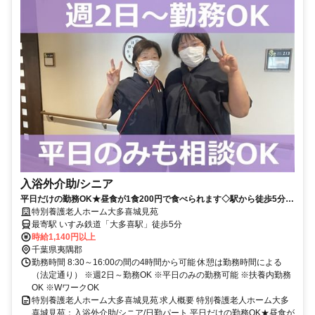
入浴外介助/シニア
平日だけの勤務OK★昼食が1食200円で食べられます◇駅から徒歩5分♪
資格や経験不問☆2023年6月に開設したきれいな施設★【夷隅郡、大多
特別養護老人ホーム大多喜城見苑
喜駅、特養、入浴外介助（シニア）、日勤パート】
最寄駅 いすみ鉄道「大多喜駅」徒歩5分
時給1,140円以上
千葉県夷隅郡
勤務時間 8:30～16:00の間の4時間から可能 休憩は勤務時間による
（法定通り） ※週2日～勤務OK ※平日のみの勤務可能 ※扶養内勤務
OK ※WワークOK
特別養護老人ホーム大多喜城見苑 求人概要 特別養護老人ホーム大多
喜城見苑：入浴外介助/シニア/日勤パート 平日だけの勤務OK★昼食が