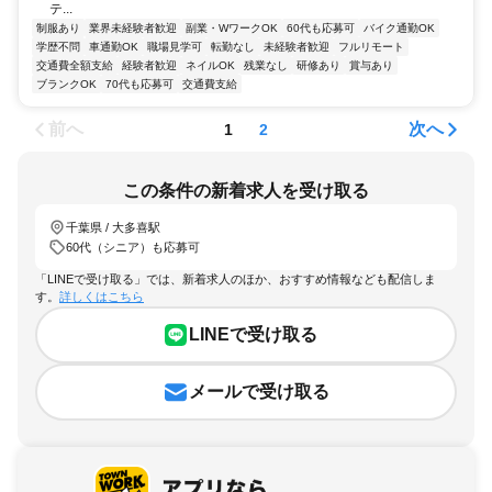
テ...
制服あり
業界未経験者歓迎
副業・WワークOK
60代も応募可
バイク通勤OK
学歴不問
車通勤OK
職場見学可
転勤なし
未経験者歓迎
フルリモート
交通費全額支給
経験者歓迎
ネイルOK
残業なし
研修あり
賞与あり
ブランクOK
70代も応募可
交通費支給
前へ
次へ
1
2
この条件の新着求人を受け取る
千葉県 / 大多喜駅
60代（シニア）も応募可
「LINEで受け取る」では、新着求人のほか、おすすめ情報なども配信しま
す。
詳しくはこちら
LINEで受け取る
メールで受け取る