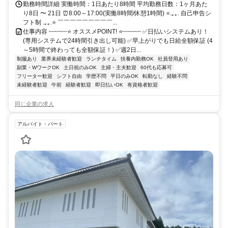
勤務時間詳細 実働時間：1日あたり8時間 平均勤務日数：1ヶ月あた
り8日 〜 21日 ⏰8:00～17:00(実働8時間/休憩1時間) ⭐.｡｡. 自己申告シ
フト制 .｡｡.⭐ ￣￣￣￣￣￣￣￣￣...
仕事内容 ┉┉┉⭐ オススメPOINT! ⭐┉┉┉ ✅日払いシステムあり！
(専用システムで24時間引き出し可能) ✅早上がりでも日給全額保証 (4
～5時間で終わっても全額保証！) ✅週2日...
制服あり
業界未経験者歓迎
ランチタイム
扶養内勤務OK
社員登用あり
副業・WワークOK
土日祝のみOK
主婦・主夫歓迎
60代も応募可
フリーター歓迎
シフト自由
学歴不問
平日のみOK
転勤なし
経験不問
未経験者歓迎
午前
経験者歓迎
即日払いOK
有資格者歓迎
同じ企業の求人
アルバイト・パート