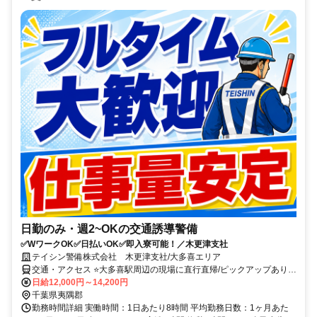
日勤のみ・週2~OKの交通誘導警備
✅WワークOK✅日払いOK✅即入寮可能！／木更津支社
テイシン警備株式会社 木更津支社/大多喜エリア
交通・アクセス ⭐大多喜駅周辺の現場に直行直帰/ピックアップあり！
移動の心配は不要です♪
日給12,000円～14,200円
千葉県夷隅郡
勤務時間詳細 実働時間：1日あたり8時間 平均勤務日数：1ヶ月あた