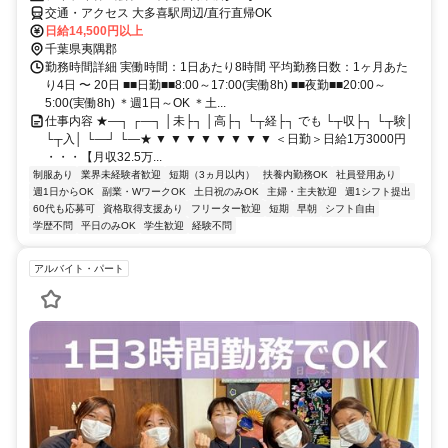
交通・アクセス 大多喜駅周辺/直行直帰OK
日給14,500円以上
千葉県夷隅郡
勤務時間詳細 実働時間：1日あたり8時間 平均勤務日数：1ヶ月あた
り4日 〜 20日 ■■日勤■■8:00～17:00(実働8h) ■■夜勤■■20:00～
5:00(実働8h) ＊週1日～OK ＊土...
仕事内容 ★―┐ ┌―┐ │未├┐ │高├┐ └┬経├┐ でも └┬収├┐ └┬験│
└┬入│ └―┘ └―★ ▼ ▼ ▼ ▼ ▼ ▼ ▼ ▼ ＜日勤＞日給1万3000円
・・・【月収32.5万...
制服あり
業界未経験者歓迎
短期（3ヵ月以内）
扶養内勤務OK
社員登用あり
週1日からOK
副業・WワークOK
土日祝のみOK
主婦・主夫歓迎
週1シフト提出
60代も応募可
資格取得支援あり
フリーター歓迎
短期
早朝
シフト自由
学歴不問
平日のみOK
学生歓迎
経験不問
アルバイト・パート