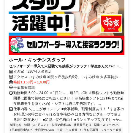
ホール・キッチンスタッフ
セルフオーダー導入で未経験でも接客がラクラク！学生さんのバイトデ
ビューに最適です♪
すき家 297号大多喜店
アクセス いすみ鉄道 城見ヶ丘徒歩約9分、いすみ鉄道 大多喜徒歩約
12分、いすみ鉄道 上総中川徒歩約32分 城見ケ丘駅より徒歩9分
時給1,150円～1,438円
千葉県夷隅郡
勤務時間 5:00～24:00 ※1日2h～、週2日～OK ※勤務シフトや勤務時
間帯は面接で気軽にご相談ください！ ※高校生シフトは21時まで(深
夜勤務発生を防ぐため) ・シフトは自己申告制です。 ...
仕事内容 ＼ここがポイント／ ■食事補助、割引制度あり！ └すき家の
お料理がお得に食べられる食事補助や はま寿司などグループで使え
る割引制度あり！ ■髪型、髪色自由！ ■ランクアップ制度でしっか...
制服あり
短期（3ヵ月以内）
扶養内勤務OK
社員登用あり
副業・WワークOK
1日4時間以内OK
土日祝のみOK
主婦・主夫歓迎
60代も応募可
フリーター歓迎