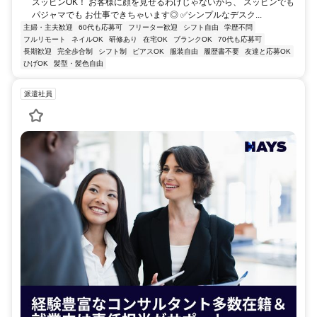
スッピンOK！ お客様に顔を見せるわけじゃないから、 スッピンでも
パジャマでも お仕事できちゃいます◎ ✅シンプルなデスク...
主婦・主夫歓迎
60代も応募可
フリーター歓迎
シフト自由
学歴不問
フルリモート
ネイルOK
研修あり
在宅OK
ブランクOK
70代も応募可
長期歓迎
完全歩合制
シフト制
ピアスOK
服装自由
履歴書不要
友達と応募OK
ひげOK
髪型・髪色自由
派遣社員