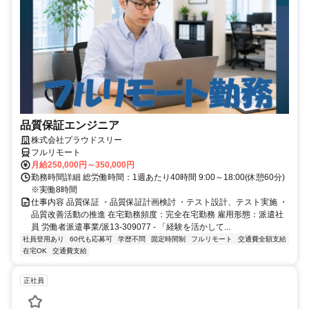
品質保証エンジニア
株式会社プラウドスリー
フルリモート
月給250,000円～350,000円
勤務時間詳細 総労働時間：1週あたり40時間 9:00～18:00(休憩60分)
※実働8時間
仕事内容 品質保証 ・品質保証計画検討 ・テスト設計、テスト実施 ・
品質改善活動の推進 在宅勤務頻度：完全在宅勤務 雇用形態：派遣社
員 労働者派遣事業/派13-309077 - 「経験を活かして...
社員登用あり
60代も応募可
学歴不問
固定時間制
フルリモート
交通費全額支給
在宅OK
交通費支給
正社員