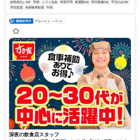
給料前払いOK
早朝
シフト自由
学歴不問
車通勤OK
即日勤務OK
平日のみOK
学生歓迎
未経験者歓迎
午前
アルバイト・パート
深夜の飲食店スタッフ