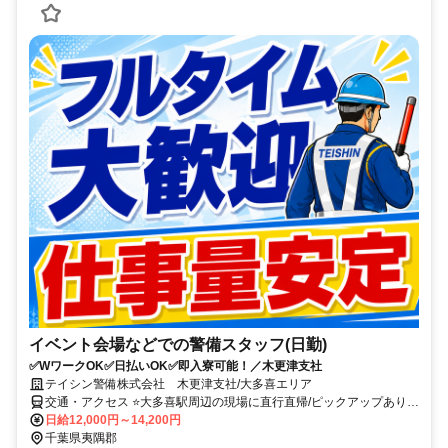
イベント会場などでの警備スタッフ(日勤)
✅WワークOK✅日払いOK✅即入寮可能！／木更津支社
テイシン警備株式会社 木更津支社/大多喜エリア
交通・アクセス ⭐大多喜駅周辺の現場に直行直帰/ピックアップあり！
移動の心配は不要です♪
日給12,000円～14,200円
千葉県夷隅郡