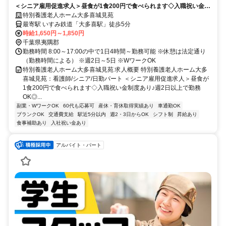
＜シニア雇用促進求人＞昼食が1食200円で食べられます◇入職祝い金制
度あり♪週2日以上で勤務OK◎ブランクありOK！WワークOK！駅チカ徒
特別養護老人ホーム大多喜城見苑
歩5分★【夷隅郡、大多喜駅、特養、看護師(シニア)、日勤パート】
最寄駅 いすみ鉄道「大多喜駅」徒歩5分
時給1,650円～1,850円
千葉県夷隅郡
勤務時間 8:00～17:00の中で1日4時間～勤務可能 ※休憩は法定通り
（勤務時間による） ※週2日～5日 ※WワークOK
特別養護老人ホーム大多喜城見苑 求人概要 特別養護老人ホーム大多
喜城見苑：看護師/シニア/日勤パート ＜シニア雇用促進求人＞昼食が
1食200円で食べられます◇入職祝い金制度あり♪週2日以上で勤務
OK◎...
副業・WワークOK
60代も応募可
産休・育休取得実績あり
車通勤OK
ブランクOK
交通費支給
駅近5分以内
週2・3日からOK
シフト制
昇給あり
食事補助あり
入社祝い金あり
アルバイト・パート