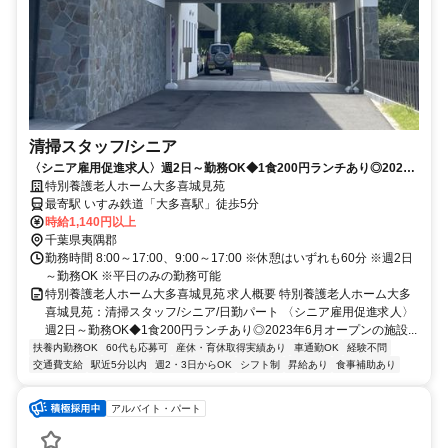
清掃スタッフ/シニア
〈シニア雇用促進求人〉週2日～勤務OK◆1食200円ランチあり◎2023
年6月オープンの施設◆週末勤務なしOK！大多喜駅徒歩5分！車通勤OK
特別養護老人ホーム大多喜城見苑
です★【夷隅郡、大多喜駅、特養、清掃スタッフ（シニア）、日勤パー
最寄駅 いすみ鉄道「大多喜駅」徒歩5分
ト】
時給1,140円以上
千葉県夷隅郡
勤務時間 8:00～17:00、9:00～17:00 ※休憩はいずれも60分 ※週2日
～勤務OK ※平日のみの勤務可能
特別養護老人ホーム大多喜城見苑 求人概要 特別養護老人ホーム大多
喜城見苑：清掃スタッフ/シニア/日勤パート 〈シニア雇用促進求人〉
週2日～勤務OK◆1食200円ランチあり◎2023年6月オープンの施設...
扶養内勤務OK
60代も応募可
産休・育休取得実績あり
車通勤OK
経験不問
交通費支給
駅近5分以内
週2・3日からOK
シフト制
昇給あり
食事補助あり
アルバイト・パート