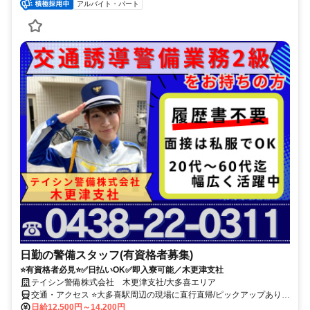
アルバイト・パート
日勤の警備スタッフ(有資格者募集)
⭐有資格者必見⭐✅日払いOK✅即入寮可能／木更津支社
テイシン警備株式会社 木更津支社/大多喜エリア
交通・アクセス ⭐大多喜駅周辺の現場に直行直帰/ピックアップあり！
移動の心配は不要です♪
日給12,500円～14,200円