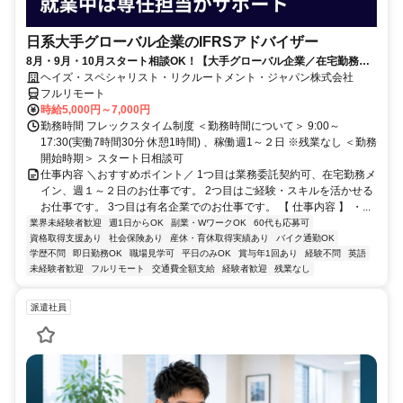
日系大手グローバル企業のIFRSアドバイザー
8月・9月・10月スタート相談OK！【大手グローバル企業／在宅勤務メ
イン／週1～2日勤務】IFRSアドバイザー
ヘイズ・スペシャリスト・リクルートメント・ジャパン株式会社
フルリモート
時給5,000円～7,000円
勤務時間 フレックスタイム制度 ＜勤務時間について＞ 9:00～
17:30(実働7時間30分 休憩1時間) 、稼働週1～２日 ※残業なし ＜勤務
開始時期＞ スタート日相談可
仕事内容 ＼おすすめポイント／ 1つ目は業務委託契約可、在宅勤務メ
イン、週１～２日のお仕事です。 2つ目はご経験・スキルを活かせる
お仕事です。 3つ目は有名企業でのお仕事です。 【 仕事内容 】 ・...
業界未経験者歓迎
週1日からOK
副業・WワークOK
60代も応募可
資格取得支援あり
社会保険あり
産休・育休取得実績あり
バイク通勤OK
学歴不問
即日勤務OK
職場見学可
平日のみOK
賞与年1回あり
経験不問
英語
未経験者歓迎
フルリモート
交通費全額支給
経験者歓迎
残業なし
派遣社員