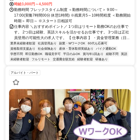
時給3,000円～4,500円
勤務時間 フレックスタイム制度 ＜勤務時間について＞ 9:00～
17:00(実働7時間00分 休憩1時間) ※残業月5～10時間程度 ＜勤務開始
時期＞ 即日～ ※スタート日相談可
仕事内容 ＼おすすめポイント／ 1つ目はリモート勤務OKのお仕事で
す。 2つ目は経験、英語スキルを活かせるお仕事です。 3つ目は正社
員登用の可能性大の求人です。 【 仕事内容 】 ・資金管理業務（日...
業界未経験者歓迎
社員登用あり
副業・WワークOK
60代も応募可
資格取得支援あり
社会保険あり
産休・育休取得実績あり
バイク通勤OK
学歴不問
即日勤務OK
職場見学可
平日のみOK
賞与年1回あり
経験不問
英語
未経験者歓迎
フルリモート
交通費全額支給
経験者歓迎
研修あり
アルバイト・パート