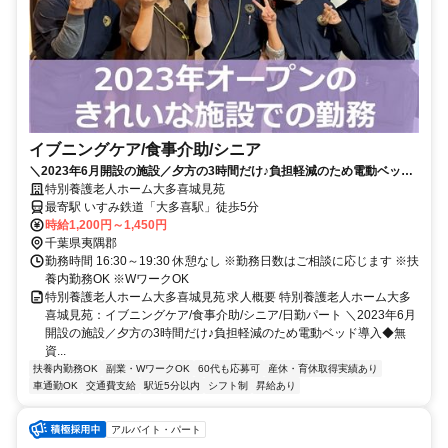
イブニングケア/食事介助/シニア
＼2023年6月開設の施設／夕方の3時間だけ♪負担軽減のため電動ベッド
導入◆無資格OK！＜シニア雇用促進求人＞日数応相談◎【夷隅郡、大多
特別養護老人ホーム大多喜城見苑
喜駅、特養、イブニングケア/食事介助（シニア）、日勤パート】
最寄駅 いすみ鉄道「大多喜駅」徒歩5分
時給1,200円～1,450円
千葉県夷隅郡
勤務時間 16:30～19:30 休憩なし ※勤務日数はご相談に応じます ※扶
養内勤務OK ※WワークOK
特別養護老人ホーム大多喜城見苑 求人概要 特別養護老人ホーム大多
喜城見苑：イブニングケア/食事介助/シニア/日勤パート ＼2023年6月
開設の施設／夕方の3時間だけ♪負担軽減のため電動ベッド導入◆無
資...
扶養内勤務OK
副業・WワークOK
60代も応募可
産休・育休取得実績あり
車通勤OK
交通費支給
駅近5分以内
シフト制
昇給あり
アルバイト・パート