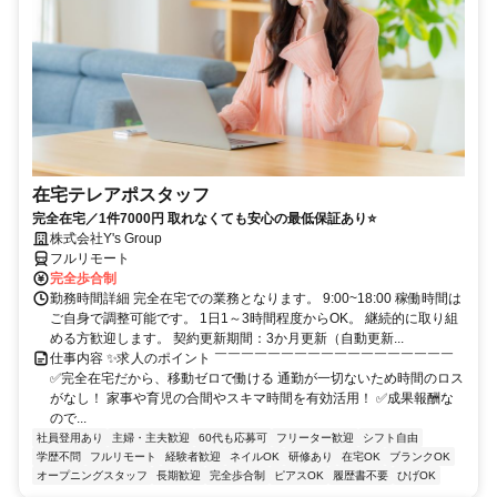
在宅テレアポスタッフ
完全在宅／1件7000円 取れなくても安心の最低保証あり⭐
株式会社Y's Group
フルリモート
完全歩合制
勤務時間詳細 完全在宅での業務となります。 9:00~18:00 稼働時間は
ご自身で調整可能です。 1日1～3時間程度からOK。 継続的に取り組
める方歓迎します。 契約更新期間：3か月更新（自動更新...
仕事内容 ✨求人のポイント ￣￣￣￣￣￣￣￣￣￣￣￣￣￣￣￣￣￣
✅完全在宅だから、移動ゼロで働ける 通勤が一切ないため時間のロス
がなし！ 家事や育児の合間やスキマ時間を有効活用！ ✅成果報酬な
ので...
社員登用あり
主婦・主夫歓迎
60代も応募可
フリーター歓迎
シフト自由
学歴不問
フルリモート
経験者歓迎
ネイルOK
研修あり
在宅OK
ブランクOK
オープニングスタッフ
長期歓迎
完全歩合制
ピアスOK
履歴書不要
ひげOK