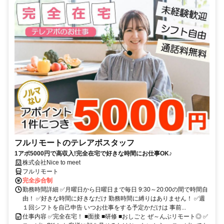
フルリモートのテレアポスタッフ
1アポ5000円で高収入!完全在宅で好きな時間にお仕事OK♪
株式会社Nice to meet
フルリモート
完全歩合制
勤務時間詳細 ✅月曜日から日曜日まで毎日 9:30～20:00の間で時間自
由！ ✅好きな時間に好きなだけ 勤務時間に縛りはありません！ ✅週
１回シフトを自己申告 いつお仕事をする予定かだけは 事前...
仕事内容 ✅完全在宅！ ■面接 ■研修 ■おしごと ぜ～んぶリモート◎ ✅