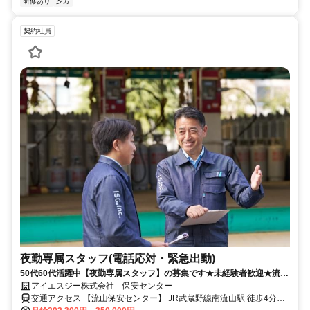
研修あり
夕方
契約社員
夜勤専属スタッフ(電話応対・緊急出動)
50代60代活躍中【夜勤専属スタッフ】の募集です★未経験者歓迎★流山
エリア急募
アイエスジー株式会社 保安センター
交通アクセス 【流山保安センター】 JR武蔵野線南流山駅 徒歩4分