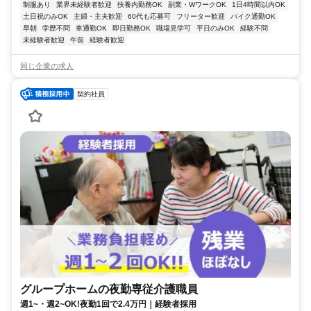
制服あり
業界未経験者歓迎
扶養内勤務OK
副業・WワークOK
1日4時間以内OK
土日祝のみOK
主婦・主夫歓迎
60代も応募可
フリーター歓迎
バイク通勤OK
早朝
学歴不問
車通勤OK
即日勤務OK
職場見学可
平日のみOK
経験不問
未経験者歓迎
午前
経験者歓迎
同じ企業の求人
契約社員
グループホームの夜勤専従介護職員
週1~・週2~OK!夜勤1回で2.4万円｜経験者採用