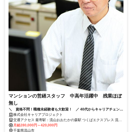
マンションの営繕スタッフ 中高年活躍中 残業ほぼ
無し
＼ 資格不問！職種未経験者も大歓迎！ ／ 40代からキャリアチェンジ
して活躍している先輩もいます！ 残業ほぼなし！家族との時間も大切
株式会社キャリアプロジェクト
に。
交通アクセス 最寄駅：流山おおたかの森駅 つくばエクスプレス 流山
おおたかの森駅 徒歩3分
月給280,000円～420,000円
千葉県流山市