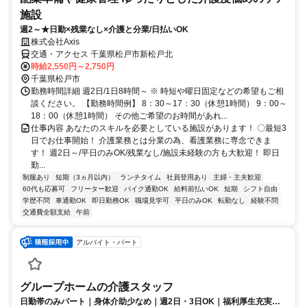
施設
週2～★日勤×残業なし×介護と分業/日払いOK
株式会社Axis
交通・アクセス 千葉県松戸市新松戸北
時給2,550円～2,750円
千葉県松戸市
勤務時間詳細 週2日/1日8時間～ ※ 時短や曜日固定などの希望もご相
談ください。 【勤務時間例】 8：30～17：30（休憩1時間） 9：00～
18：00（休憩1時間） その他ご希望のお時間があれ...
仕事内容 あなたのスキルを必要としている施設があります！ 〇最短3
日でお仕事開始！ 介護業務とは分業の為、看護業務に専念できま
す！ 週2日～/平日のみOK/残業なし/施設未経験の方も大歓迎！ 即日
勤...
制服あり
短期（3ヵ月以内）
ランチタイム
社員登用あり
主婦・主夫歓迎
60代も応募可
フリーター歓迎
バイク通勤OK
給料前払いOK
短期
シフト自由
学歴不問
車通勤OK
即日勤務OK
職場見学可
平日のみOK
転勤なし
経験不問
交通費全額支給
午前
アルバイト・パート
グループホームの介護スタッフ
日勤帯のみパート｜身体介助少なめ｜週2日・3日OK｜福利厚生充実◎