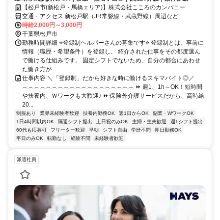
【松戸市(新松戸・馬橋エリア)】株式会社こころのカンパニー
交通・アクセス 新松戸駅（JR常磐線・武蔵野線）周辺など
時給2,000円～3,000円
千葉県松戸市
勤務時間詳細 ⭐登録制ヘルパーさんの募集です⭐ 登録制とは、事前に
情報（職歴・希望条件）を登録し、 紹介された仕事をその都度選ん
で働ける仕組みです。 固定シフトでないため、自分の都合にあわせ
た働き方が...
仕事内容 ＼「登録制」だから好きな時に働けるスキマバイト◎／
︵︵︵︵︵︵︵︵︵︵︵︵︵︵︵︵︵︵︵ ⏩ 週1、1h～OK！短時間
や扶養内、Ｗワークも大歓迎♪ ⏩ 保険外介護サービスだから、高時給
20...
制服あり
業界未経験者歓迎
扶養内勤務OK
週1日からOK
副業・WワークOK
1日4時間以内OK
隔週シフト提出
土日祝のみOK
主婦・主夫歓迎
週1シフト提出
60代も応募可
フリーター歓迎
早朝
シフト自由
学歴不問
即日勤務OK
平日のみOK
転勤なし
経験不問
未経験者歓迎
派遣社員