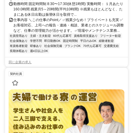
勤務時間 固定時間制 8:30〜17:30(休憩1時間) 実働時間： １月あたり
160.0時間 残業月5～20時間(平均10時間) ※残業もほとんどなく、た
まにある休日出勤は振替休日を取得で...
仕事内容 ＼この仕事のPoint／ ✅️残業少なめ！プライベートも充実 ✅️
お客様対応、上司への報告・連絡・相談、業者とのスケジュール調整
など、仕事の管理能力が活かせます。 ✅️現場やメンテナンス業務...
社員登用あり
主婦・主夫歓迎
60代も応募可
資格取得支援あり
フリーター歓迎
社会保険あり
学歴不問
即日勤務OK
固定時間制
平日のみOK
経験者歓迎
有資格者歓迎
研修あり
社会保険完備
ブランクOK
70代も応募可
交通費支給
長期休暇あり
週4日以上OK
同じ企業の求人
契約社員