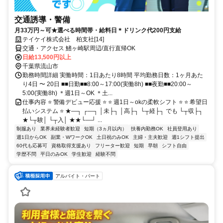
交通誘導・警備
月33万円～可★選べる時間帯・給料日＊ドリンク代200円支給
テイケイ株式会社 柏支社[14]
交通・アクセス 鰭ヶ崎駅周辺/直行直帰OK
日給13,500円以上
千葉県流山市
勤務時間詳細 実働時間：1日あたり8時間 平均勤務日数：1ヶ月あた
り4日 〜 20日 ■■日勤■■8:00～17:00(実働8h) ■■夜勤■■20:00～
5:00(実働8h) ＊週1日～OK ＊土...
仕事内容 ⭐ 警備デビュー応援 ⭐ ⭐ 週1日～okの柔軟シフト ⭐ ⭐ 希望日
払いシステム ⭐ ★―┐ ┌―┐ │未├┐ │高├┐ └┬経├┐ でも └┬収├┐
★└┬験│ └┬入│ ★★└―┘ ...
制服あり
業界未経験者歓迎
短期（3ヵ月以内）
扶養内勤務OK
社員登用あり
週1日からOK
副業・WワークOK
土日祝のみOK
主婦・主夫歓迎
週1シフト提出
60代も応募可
資格取得支援あり
フリーター歓迎
短期
早朝
シフト自由
学歴不問
平日のみOK
学生歓迎
経験不問
アルバイト・パート