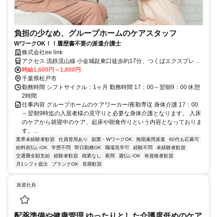
負担の少なめ、グループホームのケアスタッフ
WワークOK！！履歴書不要の派遣介護士
株式会社ee link
アクセス 流鉄流山線 小金城趾東口徒歩約17分、つくばエクスプレス
流山セントラルパーク徒歩約21分、流鉄流山線 鰭ヶ崎徒歩約23分
時給1,600円～1,800円
千葉県松戸市
勤務時間 シフトサイクル：1ヶ月 勤務時間 17：00～翌朝9：00 休憩
2時間
仕事内容 グループホームのケアワーカー/夜勤専従 身体介護 17：00
～翌朝9時迄の入居者様の見守りと必要な身体介護となります。 入床
のケアから就寝中のケア、起床や朝食作りという内容となっておりま
す。...
業界未経験者歓迎
社員登用あり
副業・WワークOK
無期雇用派遣
60代も応募可
給料前払いOK
学歴不問
即日勤務OK
職場見学可
経験不問
未経験者歓迎
交通費全額支給
経験者歓迎
残業なし
夜間
週払いOK
有資格者歓迎
月1シフト提出
ブランクOK
長期歓迎
派遣社員
配薬準備や健康管理 ゆったりとした介護度低めのケア