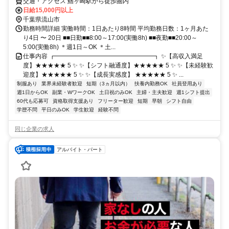
交通・アクセス 鰭ヶ崎駅から徒歩圏内
日給15,000円以上
千葉県流山市
勤務時間詳細 実働時間：1日あたり8時間 平均勤務日数：1ヶ月あた
り4日 〜 20日 ■■日勤■■8:00～17:00(実働8h) ■■夜勤■■20:00～
5:00(実働8h) ＊週1日～OK ＊土...
仕事内容 ┏━━━━━━━━━━━━━━━━┓ ✨【高収入満足
度】★★★★★ 5 ✨ ✨【シフト融通度】★★★★★ 5 ✨ ✨【未経験歓
迎度】★★★★★ 5 ✨ ✨【成長実感度】 ★★★★★ 5 ✨ ...
制服あり
業界未経験者歓迎
短期（3ヵ月以内）
扶養内勤務OK
社員登用あり
週1日からOK
副業・WワークOK
土日祝のみOK
主婦・主夫歓迎
週1シフト提出
60代も応募可
資格取得支援あり
フリーター歓迎
短期
早朝
シフト自由
学歴不問
平日のみOK
学生歓迎
経験不問
同じ企業の求人
アルバイト・パート