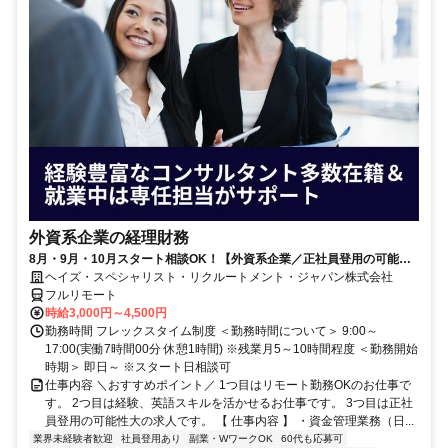
外資系企業の経理財務
8月・9月・10月スタート相談OK！【外資系企業／正社員登用の可能性
大／700万～800万／リモート勤務OK】経理財務
ヘイズ・スペシャリスト・リクルートメント・ジャパン株式会社
フルリモート
時給3,000円～4,500円
勤務時間 フレックスタイム制度 ＜勤務時間について＞ 9:00～
17:00(実働7時間00分 休憩1時間) ※残業月5～10時間程度 ＜勤務開始
時期＞ 即日～ ※スタート日相談可
仕事内容 ＼おすすめポイント／ 1つ目はリモート勤務OKのお仕事で
す。 2つ目は経験、英語スキルを活かせるお仕事です。 3つ目は正社
員登用の可能性大の求人です。 【 仕事内容 】 ・資金管理業務（日...
業界未経験者歓迎
社員登用あり
副業・WワークOK
60代も応募可