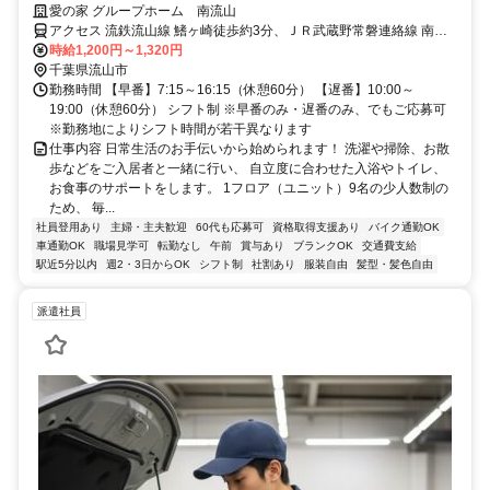
｜認知症ケア
愛の家 グループホーム 南流山
アクセス 流鉄流山線 鰭ヶ崎徒歩約3分、ＪＲ武蔵野常磐連絡線 南流
山A2口徒歩約9分、つくばエクスプレス 南流山A2口徒歩約9分 流鉄流
時給1,200円～1,320円
山線「鰭ヶ崎駅」より徒歩3分
千葉県流山市
勤務時間 【早番】7:15～16:15（休憩60分） 【遅番】10:00～
19:00（休憩60分） シフト制 ※早番のみ・遅番のみ、でもご応募可
※勤務地によりシフト時間が若干異なります
仕事内容 日常生活のお手伝いから始められます！ 洗濯や掃除、お散
歩などをご入居者と一緒に行い、 自立度に合わせた入浴やトイレ、
お食事のサポートをします。 1フロア（ユニット）9名の少人数制の
ため、 毎...
社員登用あり
主婦・主夫歓迎
60代も応募可
資格取得支援あり
バイク通勤OK
車通勤OK
職場見学可
転勤なし
午前
賞与あり
ブランクOK
交通費支給
駅近5分以内
週2・3日からOK
シフト制
社割あり
服装自由
髪型・髪色自由
派遣社員