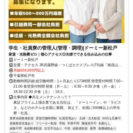
学生・社員寮の管理人(管理・調理)|ドーミー新松戸
家賃・光熱費ゼロ｜都心アクセス◎夫婦でできる住み込みの仕事
ドーミー新松戸
交通・アクセス JR武蔵野線・つくばエクスプレス(TX)線「南流山」
駅徒歩約11分
月給650,000円以上
千葉県松戸市
勤務時間詳細 総労働時間：1ヶ月あたり173時間 管理受付時間 7:00～
21:00 食堂受付時間 朝食（月～土）：6:30～8:30 夕食（月～金）：
18:30-22:30 夕食（土）：18:3...
仕事内容 ◆共立メンテナンスって？ ￣￣￣￣￣￣￣￣￣￣￣￣￣￣
東証プライム上場企業である当社は、 「ドーミーイン」や「ラビス
タ」などのホテルを全国に展開。 加えて、全国に500棟以上の学生
寮・社員...
業界未経験者歓迎
変形労働時間制
社員登用あり
主婦・主夫歓迎
60代も応募可
資格取得支援あり
フリーター歓迎
早朝
学歴不問
職場見学可
転勤なし
経験不問
未経験者歓迎
住宅手当あり
午前
経験者歓迎
夜間
食費補助あり