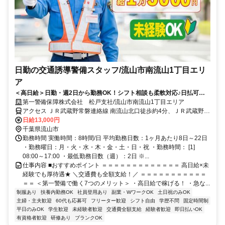
日勤の交通誘導警備スタッフ/流山市南流山1丁目エリ
ア
＜高日給＞日勤・週2日から勤務OK！シフト相談も柔軟対応♪日払可◎
未経験歓迎★
第一警備保障株式会社 松戸支社/流山市南流山1丁目エリア
アクセス ＪＲ武蔵野常磐連絡線 南流山北口徒歩約4分、ＪＲ武蔵野常
磐連絡線 南流山北口徒歩約4分、ＪＲ武蔵野常磐連絡線 南流山北口徒
日給13,000円
歩約4分 直行直帰OK＊交通費全額支給＊
千葉県流山市
勤務時間 実働時間：8時間/日 平均勤務日数：1ヶ月あたり8日～22日
・勤務曜日：月・火・水・木・金・土・日・祝 ・勤務時間： [1]
08:00～17:00 ・最低勤務日数（週）：2日 ※...
仕事内容 ■おすすめポイント ＝＝＝＝＝＝＝＝＝＝＝＝＝ 高日給×未
経験でも厚待遇★ ＼交通費も全額支給！／ ＝＝＝＝＝＝＝＝＝＝＝
＝＝ ＜第一警備で働く7つのメリット＞ ・高日給で稼げる！ ・急な...
制服あり
扶養内勤務OK
社員登用あり
副業・WワークOK
土日祝のみOK
主婦・主夫歓迎
60代も応募可
フリーター歓迎
シフト自由
学歴不問
固定時間制
平日のみOK
学生歓迎
未経験者歓迎
交通費全額支給
経験者歓迎
即日払いOK
有資格者歓迎
研修あり
ブランクOK