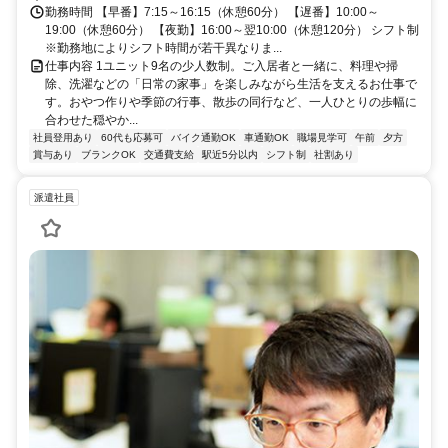
勤務時間 【早番】7:15～16:15（休憩60分） 【遅番】10:00～
19:00（休憩60分） 【夜勤】16:00～翌10:00（休憩120分） シフト制
※勤務地によりシフト時間が若干異なりま...
仕事内容 1ユニット9名の少人数制。ご入居者と一緒に、料理や掃
除、洗濯などの「日常の家事」を楽しみながら生活を支えるお仕事で
す。おやつ作りや季節の行事、散歩の同行など、一人ひとりの歩幅に
合わせた穏やか...
社員登用あり
60代も応募可
バイク通勤OK
車通勤OK
職場見学可
午前
夕方
賞与あり
ブランクOK
交通費支給
駅近5分以内
シフト制
社割あり
派遣社員