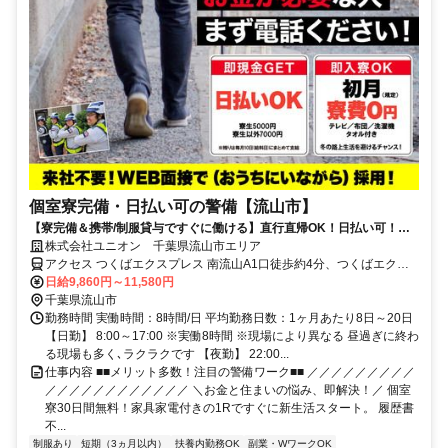
個室寮完備・日払い可の警備【流山市】
【寮完備＆携帯/制服貸与ですぐに働ける】直行直帰OK！日払い可！勤
務初日から給与GET★未経験OK
株式会社ユニオン 千葉県流山市エリア
アクセス つくばエクスプレス 南流山A1口徒歩約4分、つくばエクス
プレス 南流山A1口徒歩約4分、つくばエクスプレス 南流山A1口徒歩
日給9,860円～11,580円
約4分 千葉県流山市エリア（南流山駅、鰭ケ崎駅、流山駅、初石駅、
千葉県流山市
流山おおたかの森駅、江戸川台駅、運河駅）
勤務時間 実働時間：8時間/日 平均勤務日数：1ヶ月あたり8日～20日
【日勤】 8:00～17:00 ※実働8時間 ※現場により異なる 昼過ぎに終わ
る現場も多く､ラクラクです 【夜勤】 22:00...
仕事内容 ■■メリット多数！注目の警備ワーク■■ ／／／／／／／／／
／／／／／／／／／／／／ ＼お金と住まいの悩み、即解決！／ 個室
寮30日間無料！家具家電付きの1Rですぐに新生活スタート。 履歴書
不...
制服あり
短期（3ヵ月以内）
扶養内勤務OK
副業・WワークOK