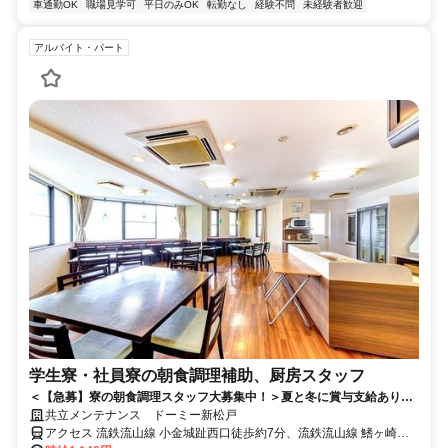
車通勤OK
職場見学可
平日のみOK
転勤なし
経験不問
未経験者歓迎
アルバイト・パート
学生寮・社員寮の朝食調理補助、厨房スタッフ
＜【急募】寮の朝食調理スタッフ大募集中！＞夏と冬に賞与支給あり★
未経験大歓迎♪早朝のスキマ時間でOK！
共立メンテナンス ドーミー新松戸
アクセス 流鉄流山線 小金城趾西口徒歩約7分、流鉄流山線 鰭ヶ崎徒