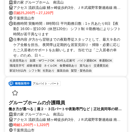
愛の家 グループホーム 南流山
アクセス 流鉄流山線 鰭ヶ崎徒歩約3分、ＪＲ武蔵野常磐連絡線 南流
山A2口徒歩約9分、つくばエクスプレス 南流山A2口徒歩約9分 流鉄流
日給25,200円～27,120円
山線「鰭ヶ崎駅」より徒歩3分
千葉県流山市
勤務時間 実働時間：8時間/日 平均勤務日数：1ヶ月あたり8日 【夜
勤】16:00～翌10:00（休憩120分） シフト制 ※勤務地によりシフト
時間が若干異なります
仕事内容 夕方から翌朝までの夜勤専従スタッフとして、最大９名の
ケア全般を担当。 夜間帯は定期的な居室見回り・掃除・必要に応じ
たご入居者のサポートをお願いします。 当社では「ご入居者の幸
せ」のため、日々...
社員登用あり
副業・WワークOK
60代も応募可
バイク通勤OK
車通勤OK
職場見学可
経験者歓迎
ネイルOK
食費補助あり
賞与あり
交通費支給
駅近5分以内
シフト制
社割あり
服装自由
髪型・髪色自由
アルバイト・パート
グループホームの介護職員
働き方が選べる｜週２・３日パートや夜勤専門など｜正社員同等の研修
や福利厚生あり♪
愛の家 グループホーム 南流山
アクセス 流鉄流山線 鰭ヶ崎徒歩約3分、ＪＲ武蔵野常磐連絡線 南流
山A2口徒歩約9分、つくばエクスプレス 南流山A2口徒歩約9分 流鉄流
時給1,200円～1,320円
山線「鰭ヶ崎駅」より徒歩3分
千葉県流山市