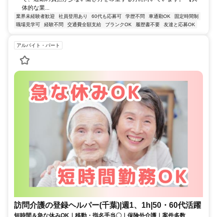
体的な業...
業界未経験者歓迎
社員登用あり
60代も応募可
学歴不問
車通勤OK
固定時間制
職場見学可
経験不問
交通費全額支給
ブランクOK
履歴書不要
友達と応募OK
アルバイト・パート
訪問介護の登録ヘルパー(千葉)|週1、1h|50・60代活躍
短時間＆急な休みOK｜移動・指名手当〇｜保険外介護｜案件多数