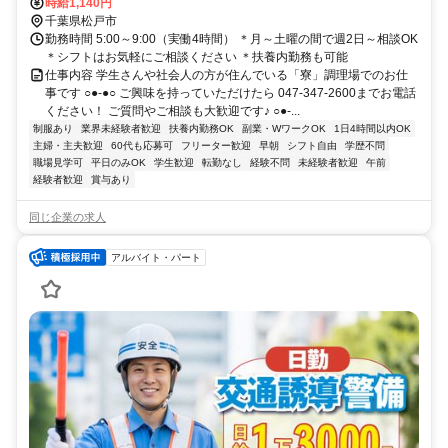
歩約11分、ＪＲ武蔵野常磐連絡線 南流山北口徒歩約13分
時給1,140円
千葉県松戸市
勤務時間 5:00～9:00（実働4時間） ＊月～土曜の間で週2日～相談OK
＊シフトはお気軽にご相談ください ＊扶養内勤務も可能
仕事内容 学生さんや社会人の方が住んでいる「寮」調理場でのお仕
事です ○●-●○ ご興味を持っていただけたら 047-347-2600までお電話
ください！ ご質問やご相談も大歓迎です♪ ○●-...
制服あり
業界未経験者歓迎
扶養内勤務OK
副業・WワークOK
1日4時間以内OK
主婦・主夫歓迎
60代も応募可
フリーター歓迎
早朝
シフト自由
学歴不問
職場見学可
平日のみOK
学生歓迎
転勤なし
経験不問
未経験者歓迎
午前
経験者歓迎
賞与あり
同じ企業の求人
アルバイト・パート