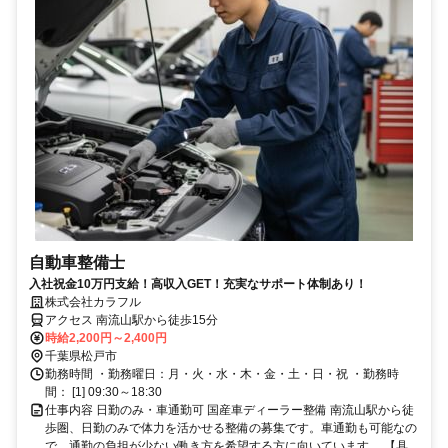
自動車整備士
入社祝金10万円支給！高収入GET！充実なサポート体制あり！
株式会社カラフル
アクセス 南流山駅から徒歩15分
時給2,200円～2,400円
千葉県松戸市
勤務時間 ・勤務曜日：月・火・水・木・金・土・日・祝 ・勤務時
間： [1] 09:30～18:30
仕事内容 日勤のみ・車通勤可 国産車ディーラー整備 南流山駅から徒
歩圏、日勤のみで体力を活かせる整備の募集です。車通勤も可能なの
で、通勤の負担が少ない働き方を希望する方に向いています。 【具