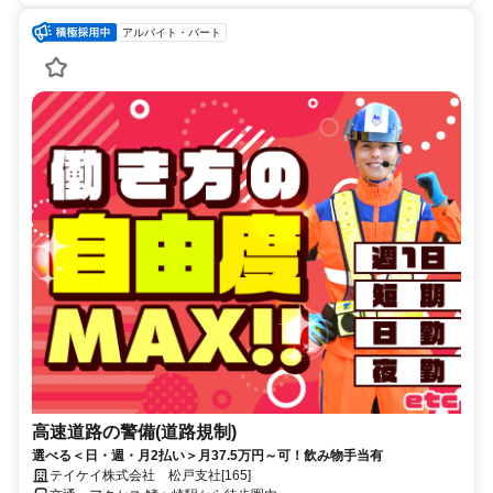
アルバイト・パート
高速道路の警備(道路規制)
選べる＜日・週・月2払い＞月37.5万円～可！飲み物手当有
テイケイ株式会社 松戸支社[165]