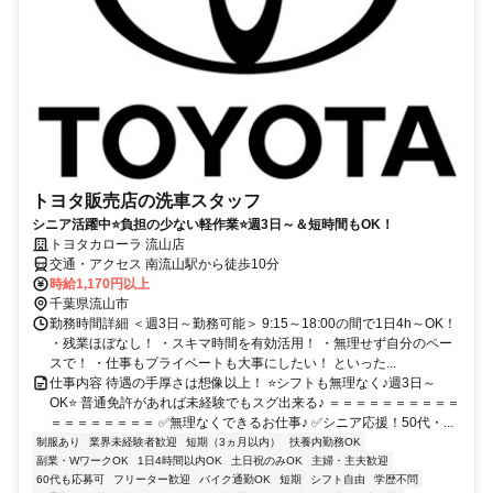
トヨタ販売店の洗車スタッフ
シニア活躍中⭐負担の少ない軽作業⭐週3日～＆短時間もOK！
トヨタカローラ 流山店
交通・アクセス 南流山駅から徒歩10分
時給1,170円以上
千葉県流山市
勤務時間詳細 ＜週3日～勤務可能＞ 9:15～18:00の間で1日4h～OK！
・残業ほぼなし！ ・スキマ時間を有効活用！ ・無理せず自分のペー
スで！ ・仕事もプライベートも大事にしたい！ といった...
仕事内容 待遇の手厚さは想像以上！ ⭐シフトも無理なく♪週3日～
OK⭐ 普通免許があれば未経験でもスグ出来る♪ ＝＝＝＝＝＝＝＝＝＝
＝＝＝＝＝＝＝＝ ✅無理なくできるお仕事♪ ✅シニア応援！50代・...
制服あり
業界未経験者歓迎
短期（3ヵ月以内）
扶養内勤務OK
副業・WワークOK
1日4時間以内OK
土日祝のみOK
主婦・主夫歓迎
60代も応募可
フリーター歓迎
バイク通勤OK
短期
シフト自由
学歴不問