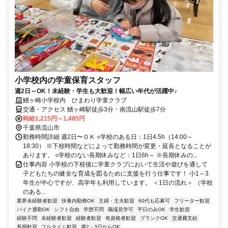
小学校内の学童保育スタッフ
週2日～OK！未経験・学生も大歓迎！幅広い年代が活躍中♪
鰭ヶ崎小学校内 ひまわり学童クラブ
交通・アクセス 鰭ヶ崎駅徒歩3分・南流山駅徒歩7分
時給1,215円～1,485円
千葉県流山市
勤務時間詳細 週2日〜ＯＫ ○学校のある日：1日4.5h（14:00～
18:30） ※下校時間などによって勤務時間が変更・延長となることが
あります。 ○学校のない長期休みなど：1日6h～ ※長期休みの...
仕事内容 小学校の下校後に学童クラブにおいて生活や遊びを通して
子どもたちの健全な育成を図るために支援を行う仕事です！ 小1～3
年生が中心ですが、高学年も利用しています。 ＜1日の流れ＞ （学校
のある...
業界未経験者歓迎
扶養内勤務OK
主婦・主夫歓迎
60代も応募可
フリーター歓迎
バイク通勤OK
シフト自由
学歴不問
職場見学可
平日のみOK
学生歓迎
経験不問
未経験者歓迎
経験者歓迎
有資格者歓迎
ブランクOK
交通費支給
長期歓迎
フルタイム歓迎
週2・3日からOK