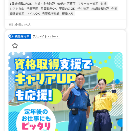
1日4時間以内OK
主婦・主夫歓迎
60代も応募可
フリーター歓迎
短期
シフト自由
学歴不問
即日勤務OK
平日のみOK
学生歓迎
未経験者歓迎
午前
経験者歓迎
ネイルOK
有資格者歓迎
研修あり
同じ企業の求人
アルバイト・パート