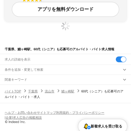
アプリを無料ダウンロード
千葉県、鰭ヶ崎駅、60代（シニア）も応募可のアルバイト・バイト求人情報
求人の詳細を表示
条件を追加・変更して検索
市区町村を追加・変更
関連キーワード
完全在宅ワーク 全国
シール貼り 在宅
現在地周辺
ガチャガチャ
犬カフェ
千葉県
駅を追加・変更
バイトTOP
千葉県
流山市
鰭ヶ崎駅
60代（シニア）も応募可のア
千葉県
すべて
ルバイト・バイト・求人
千葉市
すべて
職種を追加・変更
JR武蔵野線
中央区
花見川区
稲毛区
若葉区
緑区
美浜区
南流山駅
新松戸駅
新八柱駅
東松戸駅
市川大野駅
船橋法典駅
西船橋駅
飲食・フードサービス
銚子市
市川市
船橋市
館山市
木更津市
松戸市
野田市
茂原市
成田市
佐倉市
東金市
特徴を追加・変更
飲食・フードサービス
すべて
ヘルプ・お問い合わせ
サイトマップ
利用規約・プライバシーポリシー
JR中央・総武線
旭市
習志野市
柏市
勝浦市
市原市
流山市
八千代市
我孫子市
鴨川市
鎌ケ谷市
ホールスタッフ
キッチンスタッフ
皿洗い・洗い場
精肉・鮮魚加工
給食調理
人気
[企業]求人広告の掲載相談
市川駅
本八幡駅
下総中山駅
西船橋駅
船橋駅
東船橋駅
津田沼駅
幕張本郷駅
幕張駅
君津市
富津市
浦安市
四街道市
袖ケ浦市
八街市
印西市
白井市
富里市
南房総市
雇用形態を追加・変更
パン屋（ベーカリー）
フードカウンター販売員
バー（BAR）・バーテンダー
日払いOK
高校生歓迎
学生歓迎
深夜の仕事
髪型・髪色自由
ひげOK
ネイルOK
新検見川駅
稲毛駅
西千葉駅
千葉駅
匝瑳市
香取市
山武市
いすみ市
大網白里市
印旛郡
香取郡
山武郡
長生郡
夷隅郡
飲食店補助（開店・閉店準備）
飲食店（店長・マネージャー）
新着求人を受け取る
ピアスOK
アルバイト・パート
履歴書不要
オープニングスタッフ
留学生・外国人活躍中
安房郡
都道府県を変更
営業・販売
JR総武本線