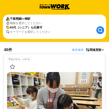
千葉県
鰭ヶ崎駅
職種を選択してください
60代（シニア）も応募可
キーワードを選択してください
46件
条件保存
関連度順
アルバイト・パート