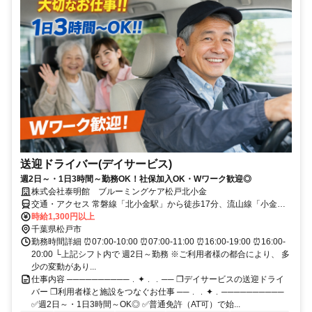
送迎ドライバー(デイサービス)
週2日～・1日3時間～勤務OK！社保加入OK・Wワーク歓迎◎
株式会社泰明館 ブルーミングケア松戸北小金
交通・アクセス 常磐線「北小金駅」から徒歩17分、流山線「小金城
趾駅」から徒歩10分 ★車・バイク通勤OK（駐車場完備）
時給1,300円以上
千葉県松戸市
勤務時間詳細 ⏰07:00-10:00 ⏰07:00-11:00 ⏰16:00-19:00 ⏰16:00-
20:00 └上記シフト内で 週2日～勤務 ※ご利用者様の都合により、 多
少の変動があり...
仕事内容 ──────────﹒✦﹒﹒── ❐デイサービスの送迎ドライ
バー ❐利用者様と施設をつなぐお仕事 ──﹒﹒✦﹒──────────
✅週2日～・1日3時間～OK◎ ✅普通免許（AT可）で始...