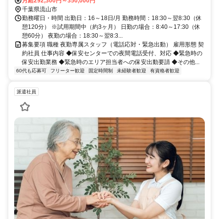
【中央保安センター】 JR武蔵野線法典駅 車で5分 【江戸川保安セン
月給292,300円～350,000円
ター】 都営新宿線瑞江駅 車で3分
千葉県流山市
勤務曜日・時間 出勤日：16～18日/月 勤務時間：18:30～翌8:30（休
憩120分） ※試用期間中（約3ヶ月） 日勤の場合：8:40～17:30（休
憩60分） 夜勤の場合：18:30～翌8:3...
募集要項 職種 夜勤専属スタッフ（電話応対・緊急出動） 雇用形態 契
約社員 仕事内容 ◆保安センターでの夜間電話受付、対応 ◆緊急時の
保安出勤業務 ◆緊急時のエリア担当者への保安出動要請 ◆その他...
60代も応募可
フリーター歓迎
固定時間制
未経験者歓迎
有資格者歓迎
派遣社員