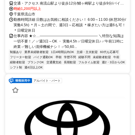
交通・アクセス 南流山駅より徒歩12分/鰭ヶ崎駅より徒歩9分/バイ
ク・自転車通勤可/車通勤不可
時給1,200円以上
千葉県流山市
勤務時間詳細 日数はお気軽に相談ください！ 6:00～11:00 (休憩30分/
実働4.5h) ＊月～土の間で、週3日～応相談 ＊稼ぎたい方は週6も可！
＊日曜定休日
仕事内容 ★☆…―――――――――――――――― ＼特別な知識は
一切不要！／ ✅週3日～OK ・ 実働4.5h ✅日曜定休日♪ ✅午前11時に
終業 ✅難しい清掃機械ナシ！ ✅50,60...
制服あり
業界未経験者歓迎
1日4時間以内OK
主婦・主夫歓迎
60代も応募可
フリーター歓迎
バイク通勤OK
早朝
学歴不問
経験不問
未経験者歓迎
午前
経験者歓迎
ブランクOK
交通費支給
長期歓迎
フルタイム歓迎
週2・3日からOK
シフト制
週4日以上OK
アルバイト・パート