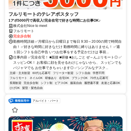
フルリモートのテレアポスタッフ
1アポ5000円で高収入!完全在宅で好きな時間にお仕事OK♪
株式会社Nice to meet
フルリモート
完全歩合制
勤務時間詳細 ✅月曜日から日曜日まで毎日 9:30～20:00の間で時間自
由！ ✅好きな時間に好きなだけ 勤務時間に縛りはありません！ ✅週
１回シフトを自己申告 いつお仕事をする予定かだけは 事前...
仕事内容 ✅完全在宅！ ■面接 ■研修 ■おしごと ぜ～んぶリモート◎ ✅
スッピンOK！ お客様に顔を見せるわけじゃないから、 スッピンでも
パジャマでも お仕事できちゃいます◎ ✅シンプルなデスク...
主婦・主夫歓迎
60代も応募可
フリーター歓迎
シフト自由
学歴不問
フルリモート
ネイルOK
研修あり
在宅OK
ブランクOK
70代も応募可
長期歓迎
完全歩合制
シフト制
ピアスOK
服装自由
履歴書不要
友達と応募OK
ひげOK
髪型・髪色自由
アルバイト・パート