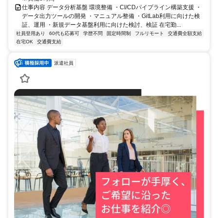
仕事内容 データ分析基盤 環境整備 ・CI/CDパイプライン構築支援 ・
データ出力ツールの開発 ・マニュアル整備 ・GitLab利用に向けた検
証、運用 ・新規データ基盤利用に向けた検討、検証 在宅勤...
社員登用あり
60代も応募可
学歴不問
固定時間制
フルリモート
交通費全額支給
在宅OK
交通費支給
派遣社員