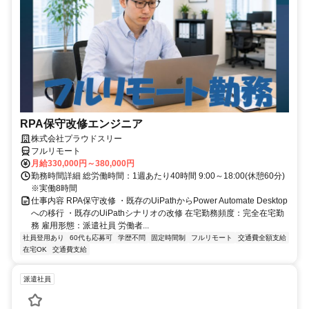
RPA保守改修エンジニア
株式会社プラウドスリー
フルリモート
月給330,000円～380,000円
勤務時間詳細 総労働時間：1週あたり40時間 9:00～18:00(休憩60分)
※実働8時間
仕事内容 RPA保守改修 ・既存のUiPathからPower Automate Desktop
への移行 ・既存のUiPathシナリオの改修 在宅勤務頻度：完全在宅勤
務 雇用形態：派遣社員 労働者...
社員登用あり
60代も応募可
学歴不問
固定時間制
フルリモート
交通費全額支給
在宅OK
交通費支給
派遣社員