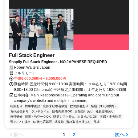
Full Stack Engineer
Shopify Full Stack Engineer - NO JAPANESE REQUIRED
Robert Walters Japan
フルリモート
年俸6,000,000円～8,000,000円
勤務時間 固定時間制 9:00~18:00 実働時間： １年あたり 1920.0時間
9:00~18:00 (1hr break) 平均所定労働時間： １年あたり 1920.0時間
仕事内容 [Main Responsibilities] - Operating and optimizing our
company’s website and multiple e-commerc...
制服あり
標準中国語
業界未経験者歓迎
飲食割引あり
短期（3ヵ月以内）
育休延長あり
ランチタイム
扶養内勤務OK
店舗割引あり
社員登用あり
無料研修
副業・WワークOK
隔週シフト提出
土日祝のみOK
主婦・主夫歓迎
週1シフト提出
60代も応募可
準夜勤
資格取得支援あり
長期
前へ
次へ
1
2