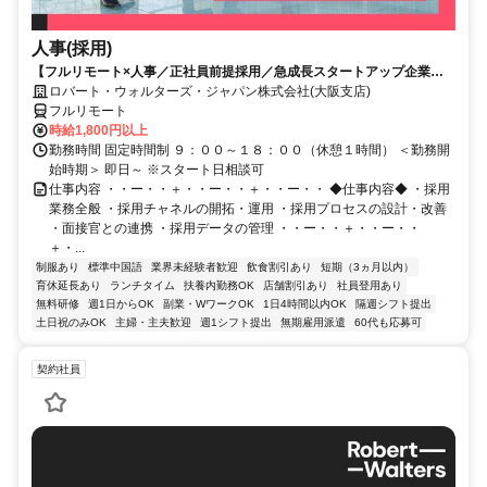
人事(採用)
【フルリモート×人事／正社員前提採用／急成長スタートアップ企業／
英語】Robert Walters
ロバート・ウォルターズ・ジャパン株式会社(大阪支店)
フルリモート
時給1,800円以上
勤務時間 固定時間制 ９：００～１８：００（休憩１時間） ＜勤務開
始時期＞ 即日～ ※スタート日相談可
仕事内容 ・・ー・・＋・・ー・・＋・・ー・・ ◆仕事内容◆ ・採用
業務全般 ・採用チャネルの開拓・運用 ・採用プロセスの設計・改善
・面接官との連携 ・採用データの管理 ・・ー・・＋・・ー・・
＋・...
制服あり
標準中国語
業界未経験者歓迎
飲食割引あり
短期（3ヵ月以内）
育休延長あり
ランチタイム
扶養内勤務OK
店舗割引あり
社員登用あり
無料研修
週1日からOK
副業・WワークOK
1日4時間以内OK
隔週シフト提出
土日祝のみOK
主婦・主夫歓迎
週1シフト提出
無期雇用派遣
60代も応募可
契約社員