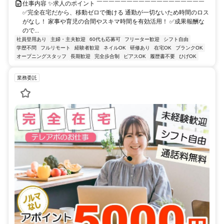
仕事内容 ✨求人のポイント ￣￣￣￣￣￣￣￣￣￣￣￣￣￣￣￣￣￣
✅完全在宅だから、移動ゼロで働ける 通勤が一切ないため時間のロス
がなし！ 家事や育児の合間やスキマ時間を有効活用！ ✅成果報酬な
ので...
社員登用あり
主婦・主夫歓迎
60代も応募可
フリーター歓迎
シフト自由
学歴不問
フルリモート
経験者歓迎
ネイルOK
研修あり
在宅OK
ブランクOK
オープニングスタッフ
長期歓迎
完全歩合制
ピアスOK
履歴書不要
ひげOK
業務委託