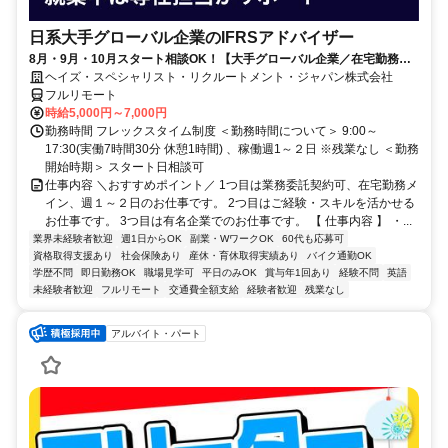
日系大手グローバル企業のIFRSアドバイザー
8月・9月・10月スタート相談OK！【大手グローバル企業／在宅勤務メ
イン／週1～2日勤務】IFRSアドバイザー
ヘイズ・スペシャリスト・リクルートメント・ジャパン株式会社
フルリモート
時給5,000円～7,000円
勤務時間 フレックスタイム制度 ＜勤務時間について＞ 9:00～
17:30(実働7時間30分 休憩1時間) 、稼働週1～２日 ※残業なし ＜勤務
開始時期＞ スタート日相談可
仕事内容 ＼おすすめポイント／ 1つ目は業務委託契約可、在宅勤務メ
イン、週１～２日のお仕事です。 2つ目はご経験・スキルを活かせる
お仕事です。 3つ目は有名企業でのお仕事です。 【 仕事内容 】 ・...
業界未経験者歓迎
週1日からOK
副業・WワークOK
60代も応募可
資格取得支援あり
社会保険あり
産休・育休取得実績あり
バイク通勤OK
学歴不問
即日勤務OK
職場見学可
平日のみOK
賞与年1回あり
経験不問
英語
未経験者歓迎
フルリモート
交通費全額支給
経験者歓迎
残業なし
アルバイト・パート