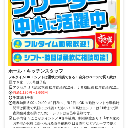
ホール・キッチンスタッフ
フルタイムOK・シフトは柔軟に相談できる！自分のペースで長く続けら
れる職場です◎
すき家 356号銚子店
アクセス ＪＲ総武本線 松岸徒歩約12分、ＪＲ成田線 松岸徒歩約12
分、銚子電気鉄道 銚子徒歩約27分 松岸駅より徒歩12分
時給1,180円～1,600円
千葉県銚子市
勤務時間 5:00～24:00 ※1日2h～、週2日～OK ※勤務シフトや勤務時
間帯は面接で気軽にご相談ください！ ※高校生シフトは21時まで(深
夜勤務発生を防ぐため) ・シフトは自己申告制です。 ...
仕事内容 ＼ここがポイント／ ■食事補助、割引制度あり！ └すき家の
お料理がお得に食べられる食事補助や はま寿司などグループで使え