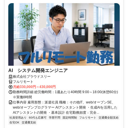
AI システム開発エンジニア
株式会社プラウドスリー
フルリモート
月給330,000円～430,000円
勤務時間詳細 総労働時間：1週あたり40時間 9:00～18:00(休憩60分)
※実働8時間
仕事内容 雇用形態：派遣社員 職種：その他IT、web/オープンSE、
web/オープンプログラマー AIアシスタント開発 ・生成AIを活用した
AIアシスタントの開発 ・基本設計 在宅勤務頻度：完全...
社員登用あり
60代も応募可
学歴不問
固定時間制
フルリモート
交通費全額支給
在宅OK
交通費支給