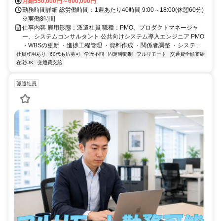
月給550,000円～600,000円
勤務時間詳細 総労働時間：1週あたり40時間 9:00～18:00(休憩60分)
※実働8時間
仕事内容 雇用形態：派遣社員 職種：PMO、プロダクトマネージャ
ー、システムコンサルタント 公共向けシステム導入エンジニア PMO
・WBSの更新 ・進捗工程管理 ・資料作成 ・関係者調整 ・システ...
社員登用あり
60代も応募可
学歴不問
固定時間制
フルリモート
交通費全額支給
在宅OK
交通費支給
派遣社員