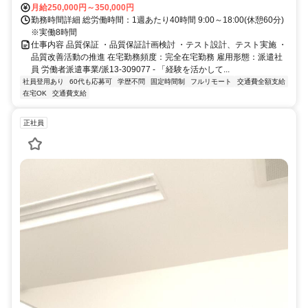
月給250,000円～350,000円
勤務時間詳細 総労働時間：1週あたり40時間 9:00～18:00(休憩60分)
※実働8時間
仕事内容 品質保証 ・品質保証計画検討 ・テスト設計、テスト実施 ・
品質改善活動の推進 在宅勤務頻度：完全在宅勤務 雇用形態：派遣社
員 労働者派遣事業/派13-309077 - 「経験を活かして...
社員登用あり
60代も応募可
学歴不問
固定時間制
フルリモート
交通費全額支給
在宅OK
交通費支給
正社員