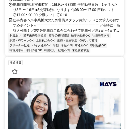
勤務時間詳細 実働時間：1日あたり8時間 平均勤務日数：1ヶ月あた
り8日 〜 16日 ■3交替勤務になります ①08:00〜17:00 日勤シフト
②17:00〜01:00 夕勤シフト ③01:0...
仕事内容 ＼✨事業拡大のため警備スタッフ募集✨／ ⭐この求人のおす
すめポイント⭐ ￣￣￣￣￣￣￣￣￣￣￣￣￣￣￣￣￣￣ ✅高時給・高
収入可能！ ✅3交替勤務◎ご都合に合わせて勤務可 ✅週2日～4日で...
制服あり
業界未経験者歓迎
変形労働時間制
扶養内勤務OK
社員登用あり
副業・WワークOK
土日祝のみOK
主婦・主夫歓迎
60代も応募可
フリーター歓迎
バイク通勤OK
早朝
学歴不問
車通勤OK
即日勤務OK
職場見学可
平日のみOK
転勤なし
経験不問
未経験者歓迎
派遣社員