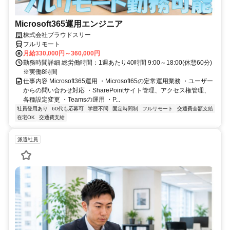
Microsoft365運用エンジニア
株式会社プラウドスリー
フルリモート
月給330,000円～360,000円
勤務時間詳細 総労働時間：1週あたり40時間 9:00～18:00(休憩60分)
※実働8時間
仕事内容 Microsoft365運用 ・Microsoft65の定常運用業務 ・ユーザー
からの問い合わせ対応 ・SharePointサイト管理、アクセス権管理、
各種設定変更 ・Teamsの運用 ・P...
社員登用あり
60代も応募可
学歴不問
固定時間制
フルリモート
交通費全額支給
在宅OK
交通費支給
派遣社員