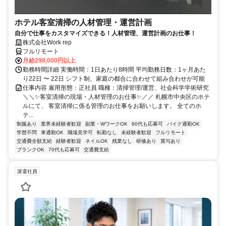
ホテル客室清掃の人材管理・運営計画
自分で仕事をカスタマイズできる！人材管理、運営計画のお仕事！
株式会社Work rep
フルリモート
月給298,000円以上
勤務時間詳細 実働時間：1日あたり8時間 平均勤務日数：1ヶ月あた
り22日 〜 22日 シフト制、家庭の都合に合わせて組み合わせが可能
仕事内容 雇用形態：正社員 職種：清掃管理/運営、社会科学学術研究
＼＼✨客室清掃の現場・人材管理のお仕事✨／／ 札幌市中央区のホテ
ルにて、 客室清掃に係る管理のお仕事をお願いします。 全てのホ
テ...
制服あり
業界未経験者歓迎
副業・WワークOK
60代も応募可
バイク通勤OK
学歴不問
車通勤OK
職場見学可
転勤なし
未経験者歓迎
フルリモート
交通費全額支給
経験者歓迎
ネイルOK
残業なし
研修あり
賞与あり
ブランクOK
70代も応募可
交通費支給
派遣社員