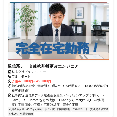
通信系データ連携基盤更改エンジニア
株式会社プラウドスリー
フルリモート
月給420,000円～450,000円
勤務時間詳細 総労働時間：1週あたり40時間 9:00～18:00(休憩60分)
※実働8時間
仕事内容 通信系データ連携基盤更改 バージョンアップに伴い、 ・
Java、OS、Tomcatなどの改修 ・OracleからPostgreSQLへの変更 ・
要件定義以降の工程 在宅勤務頻度：完全在宅勤...
社員登用あり
60代も応募可
学歴不問
固定時間制
フルリモート
交通費全額支給
在宅OK
交通費支給