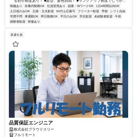
る割引制度あり！ ■髪型、髪色自由！ ■ランクアップ制度でしっか...
制服あり
扶養内勤務OK
社員登用あり
副業・WワークOK
1日4時間以内OK
土日祝のみOK
主婦・主夫歓迎
60代も応募可
フリーター歓迎
早朝
シフト自由
学歴不問
車通勤OK
即日勤務OK
平日のみOK
学生歓迎
未経験者歓迎
午前
経験者歓迎
研修あり
派遣社員
品質保証エンジニア
株式会社プラウドスリー
フルリモート