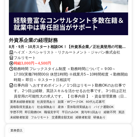
外資系企業の経理財務
8月・9月・10月スタート相談OK！【外資系企業／正社員登用の可能性
大／700万～800万／リモート勤務OK】経理財務
ヘイズ・スペシャリスト・リクルートメント・ジャパン株式会社
フルリモート
時給3,000円～4,500円
勤務時間 フレックスタイム制度 ＜勤務時間について＞ 9:00～
17:00(実働7時間00分 休憩1時間) ※残業月5～10時間程度 ＜勤務開始
時期＞ 即日～ ※スタート日相談可
仕事内容 ＼おすすめポイント／ 1つ目はリモート勤務OKのお仕事で
す。 2つ目は経験、英語スキルを活かせるお仕事です。 3つ目は正社
員登用の可能性大の求人です。 【 仕事内容 】 ・資金管理業務（日...
業界未経験者歓迎
社員登用あり
副業・WワークOK
60代も応募可
資格取得支援あり
社会保険あり
産休・育休取得実績あり
バイク通勤OK
学歴不問
即日勤務OK
職場見学可
平日のみOK
賞与年1回あり
経験不問
英語
未経験者歓迎
フルリモート
交通費全額支給
経験者歓迎
研修あり
業務委託