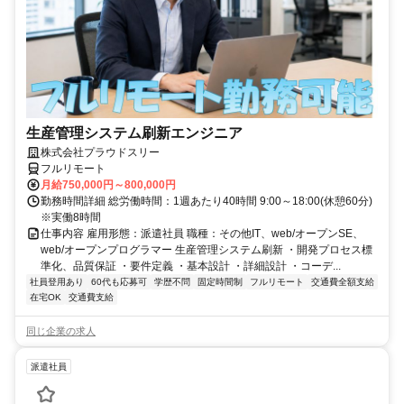
生産管理システム刷新エンジニア
株式会社プラウドスリー
フルリモート
月給750,000円～800,000円
勤務時間詳細 総労働時間：1週あたり40時間 9:00～18:00(休憩60分)
※実働8時間
仕事内容 雇用形態：派遣社員 職種：その他IT、web/オープンSE、
web/オープンプログラマー 生産管理システム刷新 ・開発プロセス標
準化、品質保証 ・要件定義 ・基本設計 ・詳細設計 ・コーデ...
社員登用あり
60代も応募可
学歴不問
固定時間制
フルリモート
交通費全額支給
在宅OK
交通費支給
同じ企業の求人
派遣社員