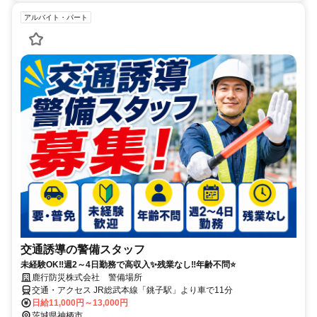
アルバイト・パート
交通誘導の警備スタッフ
未経験OK‼週2～4日勤務で高収入✨残業なし‼年齢不問⭐
鹿行防災株式会社 警備場所
交通・アクセス JR総武本線「銚子駅」より車で11分
日給11,000円～13,000円
茨城県神栖市