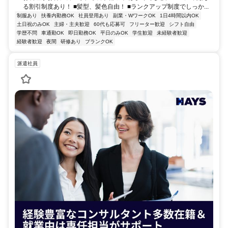
る割引制度あり！ ■髪型、髪色自由！ ■ランクアップ制度でしっか...
制服あり
扶養内勤務OK
社員登用あり
副業・WワークOK
1日4時間以内OK
土日祝のみOK
主婦・主夫歓迎
60代も応募可
フリーター歓迎
シフト自由
学歴不問
車通勤OK
即日勤務OK
平日のみOK
学生歓迎
未経験者歓迎
経験者歓迎
夜間
研修あり
ブランクOK
派遣社員