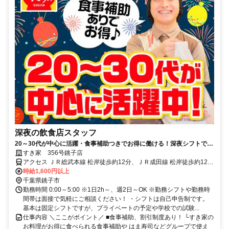
深夜の飲食店スタッフ
20～30代が中心に活躍・食事補助つきでお得に働ける！深夜シフトで稼
ぎませんか◎
すき家 356号銚子店
アクセス ＪＲ総武本線 松岸徒歩約12分、ＪＲ成田線 松岸徒歩約12
分、銚子電気鉄道 銚子徒歩約27分 松岸駅より徒歩12分
時給1,600円以上
千葉県銚子市
勤務時間 0:00～5:00 ※1日2h～、週2日～OK ※勤務シフトや勤務時
間帯は面接で気軽にご相談ください！ ・シフトは自己申告制です。
基本は固定シフトですが、プライベートの予定や学校での試験...
仕事内容 ＼ここがポイント／ ■食事補助、割引制度あり！ └すき家の
お料理がお得に食べられる食事補助や はま寿司などグループで使え