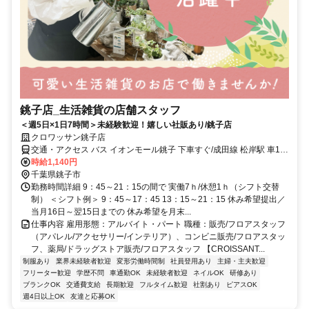
銚子店_生活雑貨の店舗スタッフ
＜週5日×1日7時間＞未経験歓迎！嬉しい社販あり/銚子店
クロワッサン銚子店
交通・アクセス バス イオンモール銚子 下車すぐ/成田線 松岸駅 車10
分/総武本線 松岸駅 車10分/銚子電気鉄道 銚子駅 車10分
時給1,140円
千葉県銚子市
勤務時間詳細 9：45～21：15の間で 実働7ｈ/休憩1ｈ（シフト交替
制） ＜シフト例＞ 9：45～17：45 13：15～21：15 休み希望提出／
当月16日～翌15日までの 休み希望を月末...
仕事内容 雇用形態：アルバイト・パート 職種：販売/フロアスタッフ
（アパレル/アクセサリー/インテリア）、コンビニ販売/フロアスタッ
フ、薬局/ドラッグストア販売/フロアスタッフ 【CROISSANT...
制服あり
業界未経験者歓迎
変形労働時間制
社員登用あり
主婦・主夫歓迎
フリーター歓迎
学歴不問
車通勤OK
未経験者歓迎
ネイルOK
研修あり
ブランクOK
交通費支給
長期歓迎
フルタイム歓迎
社割あり
ピアスOK
週4日以上OK
友達と応募OK