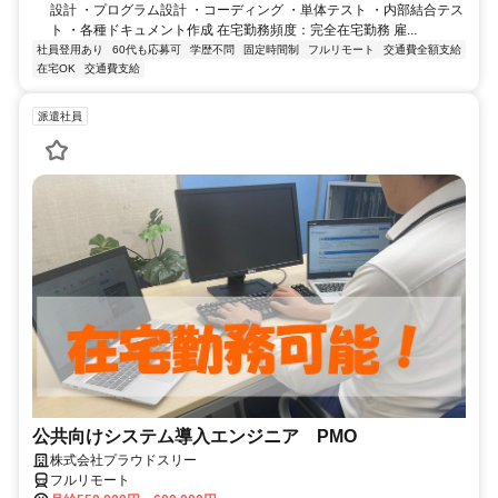
設計 ・プログラム設計 ・コーディング ・単体テスト ・内部結合テス
ト ・各種ドキュメント作成 在宅勤務頻度：完全在宅勤務 雇...
社員登用あり
60代も応募可
学歴不問
固定時間制
フルリモート
交通費全額支給
在宅OK
交通費支給
派遣社員
公共向けシステム導入エンジニア PMO
株式会社プラウドスリー
フルリモート