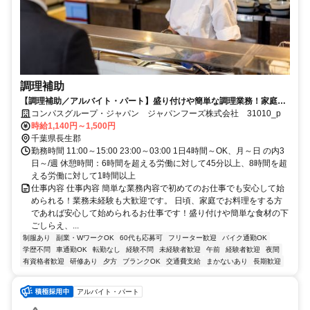
調理補助
【調理補助／アルバイト・パート】盛り付けや簡単な調理業務！家庭の
調理レベルでOK！
コンパスグループ・ジャパン ジャパンフーズ株式会社 31010_p
時給1,140円～1,500円
千葉県長生郡
勤務時間 11:00～15:00 23:00～03:00 1日4時間～OK、月～日 の内3
日～/週 休憩時間：6時間を超える労働に対して45分以上、8時間を超
える労働に対して1時間以上
仕事内容 仕事内容 簡単な業務内容で初めてのお仕事でも安心して始
められる！業務未経験も大歓迎です。 日頃、家庭でお料理をする方
であれば安心して始められるお仕事です！盛り付けや簡単な食材の下
ごしらえ、...
制服あり
副業・WワークOK
60代も応募可
フリーター歓迎
バイク通勤OK
学歴不問
車通勤OK
転勤なし
経験不問
未経験者歓迎
午前
経験者歓迎
夜間
有資格者歓迎
研修あり
夕方
ブランクOK
交通費支給
まかないあり
長期歓迎
アルバイト・パート