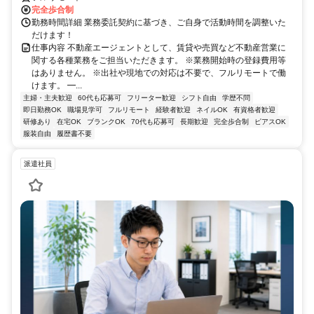
完全歩合制
勤務時間詳細 業務委託契約に基づき、ご自身で活動時間を調整いた
だけます！
仕事内容 不動産エージェントとして、賃貸や売買など不動産営業に
関する各種業務をご担当いただきます。 ※業務開始時の登録費用等
はありません。 ※出社や現地での対応は不要で、フルリモートで働
けます。 ━...
主婦・主夫歓迎
60代も応募可
フリーター歓迎
シフト自由
学歴不問
即日勤務OK
職場見学可
フルリモート
経験者歓迎
ネイルOK
有資格者歓迎
研修あり
在宅OK
ブランクOK
70代も応募可
長期歓迎
完全歩合制
ピアスOK
服装自由
履歴書不要
派遣社員