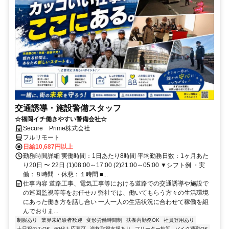
交通誘導・施設警備スタッフ
☆福岡イチ働きやすい警備会社☆
Secure Prime株式会社
フルリモート
日給10,687円以上
勤務時間詳細 実働時間：1日あたり8時間 平均勤務日数：1ヶ月あた
り20日 〜 22日 (1)08:00～17:00 (2)21:00～05:00 ▼シフト例 ・実
働：８時間 ・休憩：１時間 ■...
仕事内容 道路工事、電気工事等における道路での交通誘導や施設で
の巡回監視等等をお任せ♪♪ 弊社では、働いてもらう方々の生活環境
にあった働き方を話し合い 一人一人の生活状況に合わせて稼働を組
んでおりま...
制服あり
業界未経験者歓迎
変形労働時間制
扶養内勤務OK
社員登用あり
土日祝のみOK
60代も応募可
資格取得支援あり
フリーター歓迎
バイク通勤OK