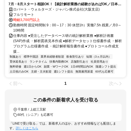
7月・8月スタート相談OK！【統計解析業務の経験があればOK／日本全
国どこでもOK／完全在宅／時給３７００円／正社員登用可能性あり】統
ロバート・ウォルターズ・ジャパン株式会社(大阪支店)
計解析
フルリモート
時給3,700円以上
勤務時間 固定時間制 9：00～17：30 休憩1h）実働7.5h 残業／月0～
10時間
仕事内容 ●受注したデータベース研の統計解析業務 ●解析計画書
(SAP)作成 ・解析図表見本作成 ●解析データセット仕様書作成 ・解析
プログラム仕様書作成 ・統計解析報告書作成 ●プロトコール作成支
援...
制服あり
標準中国語
業界未経験者歓迎
飲食割引あり
短期（3ヵ月以内）
育休延長あり
ランチタイム
扶養内勤務OK
店舗割引あり
社員登用あり
無料研修
週1日からOK
副業・WワークOK
1日4時間以内OK
隔週シフト提出
土日祝のみOK
主婦・主夫歓迎
週1シフト提出
無期雇用派遣
60代も応募可
前へ
次へ
1
この条件の新着求人を受け取る
千葉県 / 上総三又駅
60代（シニア）も応募可
「LINEで受け取る」では、新着求人のほか、おすすめ情報なども配信しま
す。
詳しくはこちら