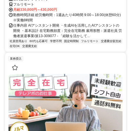
フルリモート
月給330,000円～430,000円
勤務時間詳細 総労働時間：1週あたり40時間 9:00～18:00(休憩60分)
※実働8時間
仕事内容 AIアシスタント開発 ・生成AIを活用したAIアシスタントの
開発 ・基本設計 在宅勤務頻度：完全在宅勤務 雇用形態：派遣社員 労
働者派遣事業/派13-309077 - 「経験を活かして...
社員登用あり
60代も応募可
学歴不問
固定時間制
フルリモート
交通費全額支給
在宅OK
交通費支給
業務委託