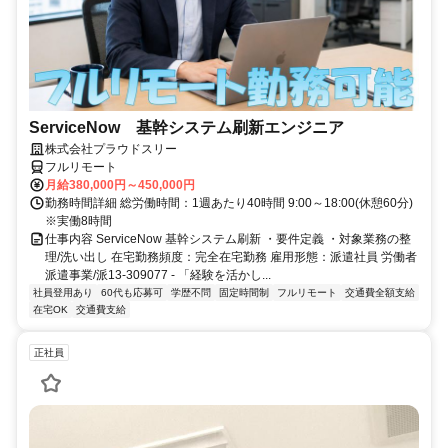
ServiceNow 基幹システム刷新エンジニア
株式会社プラウドスリー
フルリモート
月給380,000円～450,000円
勤務時間詳細 総労働時間：1週あたり40時間 9:00～18:00(休憩60分)
※実働8時間
仕事内容 ServiceNow 基幹システム刷新 ・要件定義 ・対象業務の整
理/洗い出し 在宅勤務頻度：完全在宅勤務 雇用形態：派遣社員 労働者
派遣事業/派13-309077 - 「経験を活かし...
社員登用あり
60代も応募可
学歴不問
固定時間制
フルリモート
交通費全額支給
在宅OK
交通費支給
正社員