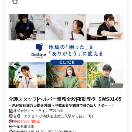
介護スタッフ|ヘルパー業務全般|夜勤専従_SWS01-05
＜未経験歓迎◎日勤介護職＞地域密着型施設で身の回りサポート！
株式会社ドットライン/三和の里
交通・アクセス 小湊鉄道 上総三又駅から徒歩10分
時給1,500円以上
千葉県市原市
勤務時間詳細 16:30～翌9:30(休憩60分)