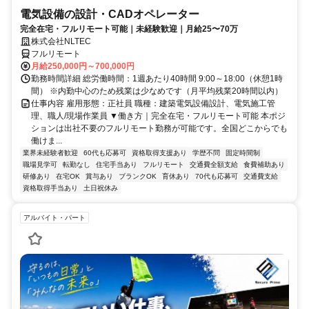
電気設備の設計・CADオペレーター
完全在宅・フルリモート可能｜未経験歓迎｜月給25〜70万
株式会社NLTEC
フルリモート
月給250,000円～700,000円
勤務時間詳細 総労働時間：1週あたり40時間 9:00～18:00（休憩1時
間） ※内勤中心のため残業は少なめです（月平均残業20時間以内）
仕事内容 雇用形態：正社員 職種：建築電気設備設計、電気施工管
理、職人/現場作業員 ▼働き方｜完全在宅・フルリモート可能 本ポジ
ションは出社不要のフルリモート勤務が可能です。全国どこからでも
働けま...
業界未経験者歓迎
60代も応募可
資格取得支援あり
学歴不問
固定時間制
職場見学可
転勤なし
住宅手当あり
フルリモート
交通費全額支給
食費補助あり
研修あり
在宅OK
賞与あり
ブランクOK
育休あり
70代も応募可
交通費支給
資格取得手当あり
土日祝休み
アルバイト・パート