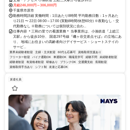
月給246,000円～306,000円
千葉県市原市
勤務時間詳細 実働時間：1日あたり8時間 平均勤務日数：1ヶ月あた
り21日 〜 22日 08:00～17:00 (実動8時間/休憩60分) ※夜勤なし・交
代勤務なし ※勤務については個別状況に合わ...
仕事内容 ＊三和の里での看護業務＊ 当事業所は、小湊鉄道『上総三
又駅』から徒歩10分、 国道297号線『磯ヶ谷交差点そば』の立地にあ
り、 地域にお住まいの高齢者向けデイサービス・ショートステイの
サービ...
業界未経験者歓迎
主婦・主夫歓迎
60代も応募可
資格取得支援あり
フリーター歓迎
バイク通勤OK
車通勤OK
職場見学可
経験不問
未経験者歓迎
経験者歓迎
有資格者歓迎
研修あり
ブランクOK
交通費支給
長期歓迎
資格取得手当あり
シフト制
友達と応募OK
派遣社員