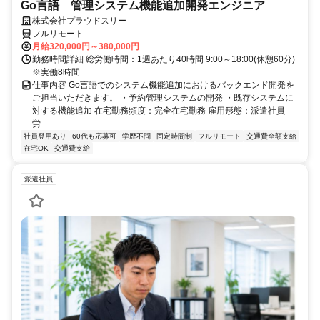
Go言語 管理システム機能追加開発エンジニア
株式会社プラウドスリー
フルリモート
月給320,000円～380,000円
勤務時間詳細 総労働時間：1週あたり40時間 9:00～18:00(休憩60分)
※実働8時間
仕事内容 Go言語でのシステム機能追加におけるバックエンド開発を
ご担当いただきます。 ・予約管理システムの開発 ・既存システムに
対する機能追加 在宅勤務頻度：完全在宅勤務 雇用形態：派遣社員
労...
社員登用あり
60代も応募可
学歴不問
固定時間制
フルリモート
交通費全額支給
在宅OK
交通費支給
派遣社員