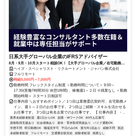
日系大手グローバル企業のIFRSアドバイザー
8月・9月・10月スタート相談OK！【大手グローバル企業／在宅勤務メ
イン／週1～2日勤務】IFRSアドバイザー
ヘイズ・スペシャリスト・リクルートメント・ジャパン株式会社
フルリモート
時給5,000円～7,000円
勤務時間 フレックスタイム制度 ＜勤務時間について＞ 9:00～
17:30(実働7時間30分 休憩1時間) 、稼働週1～２日 ※残業なし ＜勤務
開始時期＞ スタート日相談可
仕事内容 ＼おすすめポイント／ 1つ目は業務委託契約可、在宅勤務メ
イン、週１～２日のお仕事です。 2つ目はご経験・スキルを活かせる
お仕事です。 3つ目は有名企業でのお仕事です。 【 仕事内容 】 ・...
業界未経験者歓迎
週1日からOK
副業・WワークOK
60代も応募可
資格取得支援あり
社会保険あり
産休・育休取得実績あり
バイク通勤OK
学歴不問
即日勤務OK
職場見学可
平日のみOK
賞与年1回あり
経験不問
英語
未経験者歓迎
フルリモート
交通費全額支給
経験者歓迎
残業なし