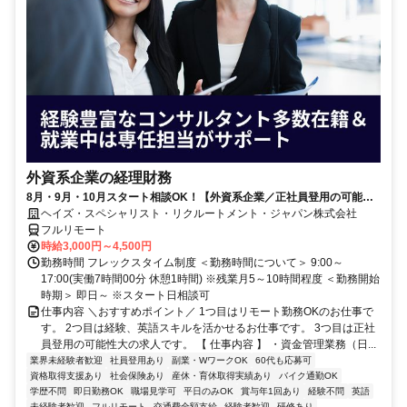
外資系企業の経理財務
8月・9月・10月スタート相談OK！【外資系企業／正社員登用の可能性
大／700万～800万／リモート勤務OK】経理財務
ヘイズ・スペシャリスト・リクルートメント・ジャパン株式会社
フルリモート
時給3,000円～4,500円
勤務時間 フレックスタイム制度 ＜勤務時間について＞ 9:00～
17:00(実働7時間00分 休憩1時間) ※残業月5～10時間程度 ＜勤務開始
時期＞ 即日～ ※スタート日相談可
仕事内容 ＼おすすめポイント／ 1つ目はリモート勤務OKのお仕事で
す。 2つ目は経験、英語スキルを活かせるお仕事です。 3つ目は正社
員登用の可能性大の求人です。 【 仕事内容 】 ・資金管理業務（日...
業界未経験者歓迎
社員登用あり
副業・WワークOK
60代も応募可
資格取得支援あり
社会保険あり
産休・育休取得実績あり
バイク通勤OK
学歴不問
即日勤務OK
職場見学可
平日のみOK
賞与年1回あり
経験不問
英語
未経験者歓迎
フルリモート
交通費全額支給
経験者歓迎
研修あり