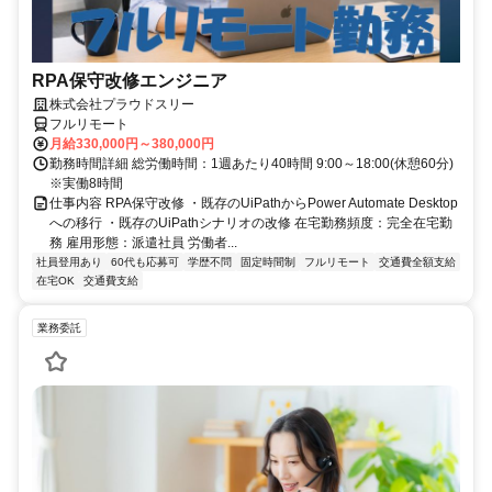
RPA保守改修エンジニア
株式会社プラウドスリー
フルリモート
月給330,000円～380,000円
勤務時間詳細 総労働時間：1週あたり40時間 9:00～18:00(休憩60分)
※実働8時間
仕事内容 RPA保守改修 ・既存のUiPathからPower Automate Desktop
への移行 ・既存のUiPathシナリオの改修 在宅勤務頻度：完全在宅勤
務 雇用形態：派遣社員 労働者...
社員登用あり
60代も応募可
学歴不問
固定時間制
フルリモート
交通費全額支給
在宅OK
交通費支給
業務委託