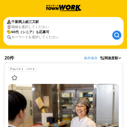
千葉県
上総三又駅
職種を選択してください
60代（シニア）も応募可
キーワードを選択してください
20件
条件保存
関連度順
アルバイト・パート