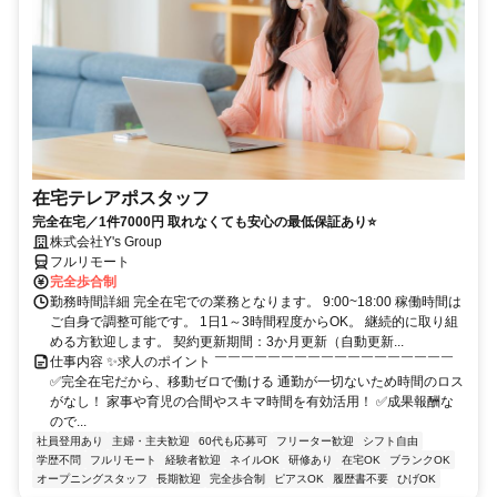
在宅テレアポスタッフ
完全在宅／1件7000円 取れなくても安心の最低保証あり⭐
株式会社Y's Group
フルリモート
完全歩合制
勤務時間詳細 完全在宅での業務となります。 9:00~18:00 稼働時間は
ご自身で調整可能です。 1日1～3時間程度からOK。 継続的に取り組
める方歓迎します。 契約更新期間：3か月更新（自動更新...
仕事内容 ✨求人のポイント ￣￣￣￣￣￣￣￣￣￣￣￣￣￣￣￣￣￣
✅完全在宅だから、移動ゼロで働ける 通勤が一切ないため時間のロス
がなし！ 家事や育児の合間やスキマ時間を有効活用！ ✅成果報酬な
ので...
社員登用あり
主婦・主夫歓迎
60代も応募可
フリーター歓迎
シフト自由
学歴不問
フルリモート
経験者歓迎
ネイルOK
研修あり
在宅OK
ブランクOK
オープニングスタッフ
長期歓迎
完全歩合制
ピアスOK
履歴書不要
ひげOK