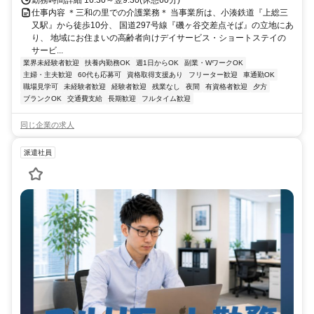
仕事内容 ＊三和の里での介護業務＊ 当事業所は、小湊鉄道『上総三
又駅』から徒歩10分、 国道297号線『磯ヶ谷交差点そば』の立地にあ
り、 地域にお住まいの高齢者向けデイサービス・ショートステイの
サービ...
業界未経験者歓迎
扶養内勤務OK
週1日からOK
副業・WワークOK
主婦・主夫歓迎
60代も応募可
資格取得支援あり
フリーター歓迎
車通勤OK
職場見学可
未経験者歓迎
経験者歓迎
残業なし
夜間
有資格者歓迎
夕方
ブランクOK
交通費支給
長期歓迎
フルタイム歓迎
同じ企業の求人
派遣社員