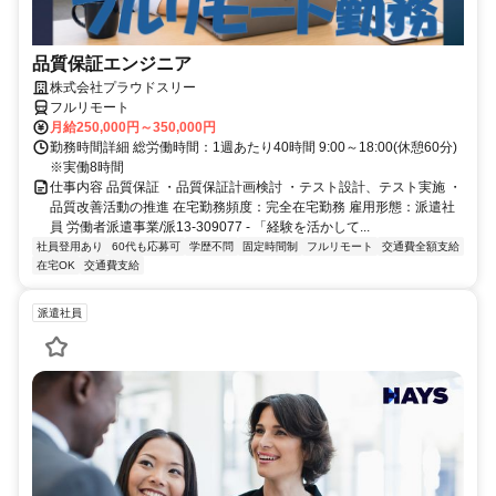
品質保証エンジニア
株式会社プラウドスリー
フルリモート
月給250,000円～350,000円
勤務時間詳細 総労働時間：1週あたり40時間 9:00～18:00(休憩60分)
※実働8時間
仕事内容 品質保証 ・品質保証計画検討 ・テスト設計、テスト実施 ・
品質改善活動の推進 在宅勤務頻度：完全在宅勤務 雇用形態：派遣社
員 労働者派遣事業/派13-309077 - 「経験を活かして...
社員登用あり
60代も応募可
学歴不問
固定時間制
フルリモート
交通費全額支給
在宅OK
交通費支給
派遣社員