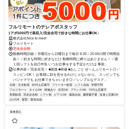
フルリモートのテレアポスタッフ
1アポ5000円で高収入!完全在宅で好きな時間にお仕事OK♪
株式会社Nice to meet
フルリモート
完全歩合制
勤務時間詳細 ✅月曜日から日曜日まで毎日 9:30～20:00の間で時間自
由！ ✅好きな時間に好きなだけ 勤務時間に縛りはありません！ ✅週
１回シフトを自己申告 いつお仕事をする予定かだけは 事前...
仕事内容 ✅完全在宅！ ■面接 ■研修 ■おしごと ぜ～んぶリモート◎ ✅
スッピンOK！ お客様に顔を見せるわけじゃないから、 スッピンでも
パジャマでも お仕事できちゃいます◎ ✅シンプルなデスク...
主婦・主夫歓迎
60代も応募可
フリーター歓迎
シフト自由
学歴不問
フルリモート
ネイルOK
研修あり
在宅OK
ブランクOK
70代も応募可
長期歓迎
完全歩合制
シフト制
ピアスOK
服装自由
履歴書不要
友達と応募OK
ひげOK
髪型・髪色自由
業務委託