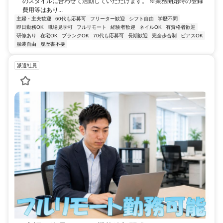
のスタイルに合わせて活動していただけます。 ※業務開始時の登録
費用等はあり...
主婦・主夫歓迎
60代も応募可
フリーター歓迎
シフト自由
学歴不問
即日勤務OK
職場見学可
フルリモート
経験者歓迎
ネイルOK
有資格者歓迎
研修あり
在宅OK
ブランクOK
70代も応募可
長期歓迎
完全歩合制
ピアスOK
服装自由
履歴書不要
派遣社員