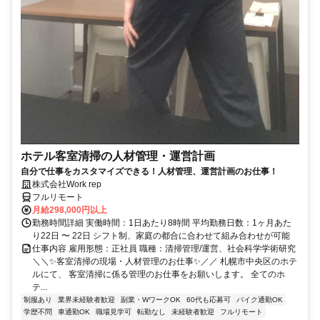
ホテル客室清掃の人材管理・運営計画
自分で仕事をカスタマイズできる！人材管理、運営計画のお仕事！
株式会社Work rep
フルリモート
月給298,000円以上
勤務時間詳細 実働時間：1日あたり8時間 平均勤務日数：1ヶ月あた
り22日 〜 22日 シフト制、家庭の都合に合わせて組み合わせが可能
仕事内容 雇用形態：正社員 職種：清掃管理/運営、社会科学学術研究
＼＼✨客室清掃の現場・人材管理のお仕事✨／／ 札幌市中央区のホテ
ルにて、 客室清掃に係る管理のお仕事をお願いします。 全てのホ
テ...
制服あり
業界未経験者歓迎
副業・WワークOK
60代も応募可
バイク通勤OK
学歴不問
車通勤OK
職場見学可
転勤なし
未経験者歓迎
フルリモート