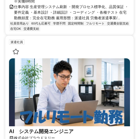
※実働8時間
仕事内容 生産管理システム刷新 ・開発プロセス標準化、品質保証 ・
要件定義 ・基本設計 ・詳細設計 ・コーディング ・各種テスト 在宅
勤務頻度：完全在宅勤務 雇用形態：派遣社員 労働者派遣事業/...
社員登用あり
60代も応募可
学歴不問
固定時間制
フルリモート
交通費全額支給
在宅OK
交通費支給
派遣社員
AI システム開発エンジニア
株式会社プラウドスリー