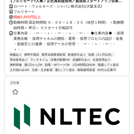
【フルリモート×人事／正社員前提採用／急成長スタートアップ企業／
英語】Robert Walters
ロバート・ウォルターズ・ジャパン株式会社(大阪支店)
フルリモート
時給1,800円以上
勤務時間 固定時間制 ９：００～１８：００（休憩１時間） ＜勤務開
始時期＞ 即日～ ※スタート日相談可
仕事内容 ・・ー・・＋・・ー・・＋・・ー・・ ◆仕事内容◆ ・採用
業務全般 ・採用チャネルの開拓・運用 ・採用プロセスの設計・改善
・面接官との連携 ・採用データの管理 ・・ー・・＋・・ー・・
＋・...
制服あり
標準中国語
業界未経験者歓迎
飲食割引あり
短期（3ヵ月以内）
育休延長あり
ランチタイム
扶養内勤務OK
店舗割引あり
社員登用あり
無料研修
週1日からOK
副業・WワークOK
1日4時間以内OK
隔週シフト提出
土日祝のみOK
主婦・主夫歓迎
週1シフト提出
無期雇用派遣
60代も応募可
正社員