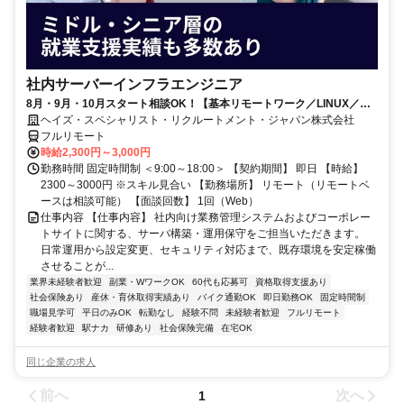
社内サーバーインフラエンジニア
8月・9月・10月スタート相談OK！【基本リモートワーク／LINUX／在
宅／ミドルウェア】インフラエンジニア
ヘイズ・スペシャリスト・リクルートメント・ジャパン株式会社
フルリモート
時給2,300円～3,000円
勤務時間 固定時間制 ＜9:00～18:00＞ 【契約期間】 即日 【時給】
2300～3000円 ※スキル見合い 【勤務場所】 リモート（リモートベ
ースは相談可能） 【面談回数】 1回（Web）
仕事内容 【仕事内容】 社内向け業務管理システムおよびコーポレー
トサイトに関する、サーバ構築・運用保守をご担当いただきます。
日常運用から設定変更、セキュリティ対応まで、既存環境を安定稼働
させることが...
業界未経験者歓迎
副業・WワークOK
60代も応募可
資格取得支援あり
社会保険あり
産休・育休取得実績あり
バイク通勤OK
即日勤務OK
固定時間制
職場見学可
平日のみOK
転勤なし
経験不問
未経験者歓迎
フルリモート
経験者歓迎
駅ナカ
研修あり
社会保険完備
在宅OK
同じ企業の求人
前へ
次へ
1