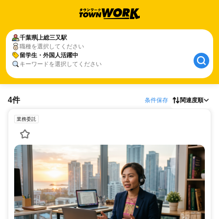
千葉県
上総三又駅
職種を選択してください
留学生・外国人活躍中
キーワードを選択してください
4件
条件保存
関連度順
業務委託