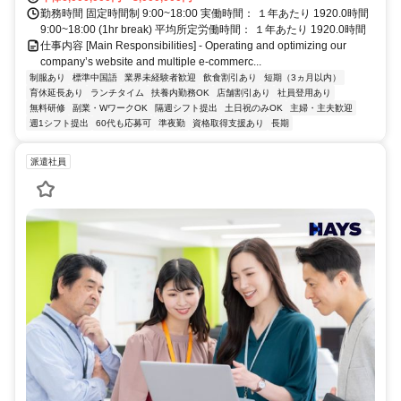
勤務時間 固定時間制 9:00~18:00 実働時間： １年あたり 1920.0時間
9:00~18:00 (1hr break) 平均所定労働時間： １年あたり 1920.0時間
仕事内容 [Main Responsibilities] - Operating and optimizing our
company’s website and multiple e-commerc...
制服あり
標準中国語
業界未経験者歓迎
飲食割引あり
短期（3ヵ月以内）
育休延長あり
ランチタイム
扶養内勤務OK
店舗割引あり
社員登用あり
無料研修
副業・WワークOK
隔週シフト提出
土日祝のみOK
主婦・主夫歓迎
週1シフト提出
60代も応募可
準夜勤
資格取得支援あり
長期
派遣社員