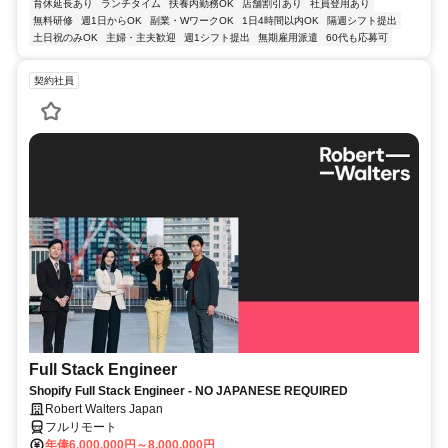
育休延長あり
ランチタイム
扶養内勤務OK
店舗割引あり
社員登用あり
無料研修
週1日からOK
副業・WワークOK
1日4時間以内OK
隔週シフト提出
土日祝のみOK
主婦・主夫歓迎
週1シフト提出
無期雇用派遣
60代も応募可
契約社員
Full Stack Engineer
Shopify Full Stack Engineer - NO JAPANESE REQUIRED
Robert Walters Japan
フルリモート
年俸6,000,000円～8,000,000円