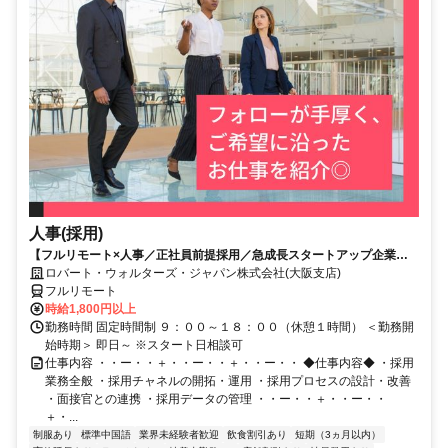
人事(採用)
【フルリモート×人事／正社員前提採用／急成長スタートアップ企業／
英語】Robert Walters
ロバート・ウォルターズ・ジャパン株式会社(大阪支店)
フルリモート
時給1,800円以上
勤務時間 固定時間制 ９：００～１８：００（休憩１時間） ＜勤務開
始時期＞ 即日～ ※スタート日相談可
仕事内容 ・・ー・・＋・・ー・・＋・・ー・・ ◆仕事内容◆ ・採用
業務全般 ・採用チャネルの開拓・運用 ・採用プロセスの設計・改善
・面接官との連携 ・採用データの管理 ・・ー・・＋・・ー・・
＋・...
制服あり
標準中国語
業界未経験者歓迎
飲食割引あり
短期（3ヵ月以内）