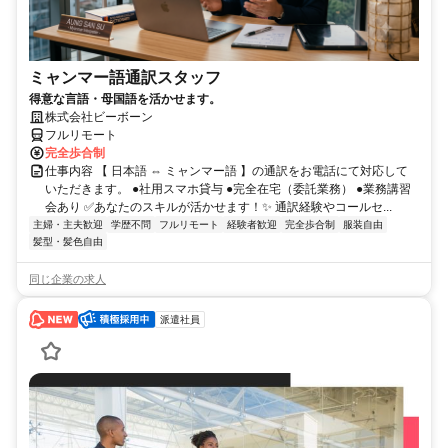
ミャンマー語通訳スタッフ
得意な言語・母国語を活かせます。
株式会社ビーボーン
フルリモート
完全歩合制
仕事内容 【 日本語 ⇔ ミャンマー語 】の通訳をお電話にて対応して
いただきます。 ●社用スマホ貸与 ●完全在宅（委託業務） ●業務講習
会あり ✅あなたのスキルが活かせます！✨ 通訳経験やコールセ...
主婦・主夫歓迎
学歴不問
フルリモート
経験者歓迎
完全歩合制
服装自由
髪型・髪色自由
同じ企業の求人
派遣社員