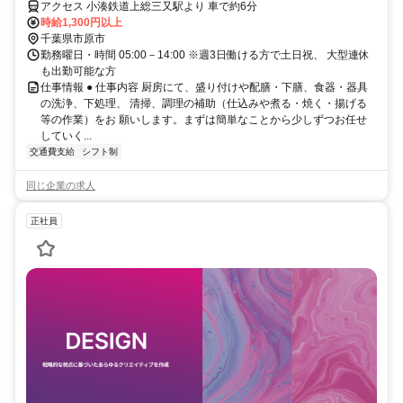
アクセス 小湊鉄道上総三又駅より 車で約6分
時給1,300円以上
千葉県市原市
勤務曜日・時間 05:00－14:00 ※週3日働ける方で土日祝、 大型連休
も出勤可能な方
仕事情報 ● 仕事内容 厨房にて、盛り付けや配膳・下膳、食器・器具
の洗浄、下処理、 清掃、調理の補助（仕込みや煮る・焼く・揚げる
等の作業）をお 願いします。まずは簡単なことから少しずつお任せ
していく...
交通費支給
シフト制
同じ企業の求人
正社員