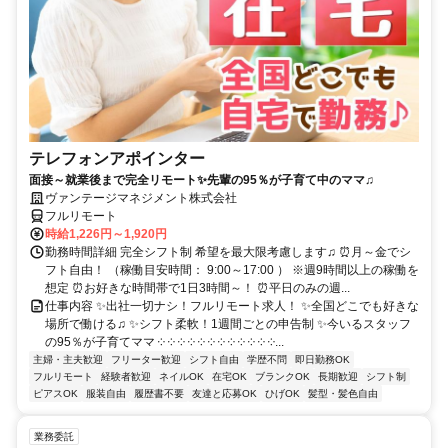
テレフォンアポインター
面接～就業後まで完全リモート✨先輩の95％が子育て中のママ♫
ヴァンテージマネジメント株式会社
フルリモート
時給1,226円～1,920円
勤務時間詳細 完全シフト制 希望を最大限考慮します♫ ⏰月～金でシ
フト自由！ （稼働目安時間： 9:00～17:00 ） ※週9時間以上の稼働を
想定 ⏰お好きな時間帯で1日3時間～！ ⏰平日のみの週...
仕事内容 ✨出社一切ナシ！フルリモート求人！ ✨全国どこでも好きな
場所で働ける♫ ✨シフト柔軟！1週間ごとの申告制 ✨今いるスタッフ
の95％が子育てママ ༶ ༶ ༶ ༶ ༶ ༶ ༶ ༶ ༶ ༶ ༶ ༶...
主婦・主夫歓迎
フリーター歓迎
シフト自由
学歴不問
即日勤務OK
フルリモート
経験者歓迎
ネイルOK
在宅OK
ブランクOK
長期歓迎
シフト制
ピアスOK
服装自由
履歴書不要
友達と応募OK
ひげOK
髪型・髪色自由
業務委託