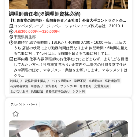
調理師責任者(※調理師資格必須)
【社員食堂の調理師・店舗責任者／正社員】外資大手コントラクト企業
の店舗マネジメント職！
コンパスグループ・ジャパン ジャパンフーズ株式会社 31010_f
月給300,000円～320,000円
千葉県長生郡
勤務時間 総労働時間：1週あたり40時間 07:00～16:00 平日、土日の
うち 店舗の状況により勤務時間は異なります 休憩時間：6時間を超え
る労働に対して45分以上、8時間を超える労働に対して1...
仕事内容 仕事内容 調理師のお仕事だけにとどまらず、より“上”を目指
してみたい方へ！社有車貸与あり♪ 企業内や工場内の社員食堂で仕込
みや調理のほか、マネジメント業務をお願いします。マネジメントは
クラ...
制服あり
資格取得支援あり
バイク通勤OK
学歴不問
車通勤OK
経験者歓迎
有資格者歓迎
研修あり
賞与あり
ブランクOK
育休あり
交通費支給
まかないあり
長期歓迎
資格取得手当あり
シフト制
アルバイト・パート