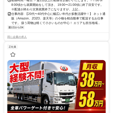
勤務時間・曜日: ✅週1日以上の勤務をお願いいたします。 ✅7:00 or
8:00頃から就業開始をして頂き、 19:00〜21:00頃に終了目安です。
※配達が終わり次第就業終了になりますが、上記...
仕事内容: 【20代〜40代中心に幅広い年代が多数活躍中！】 ネット通
販（Amazon、ZOZO、楽天等）の小物を軽自動車で配送するお仕事
です。 扱う荷物は軽くて小さいものが中心！ エリアも担当地域...
週1日からOK
同じ企業の求人
正社員