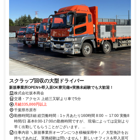
スクラップ回収の大型ドライバー
新規事業所OPEN✨即入居OK寮完備⭐実務未経験でも大歓迎！
株式会社坂本商会
交通・アクセス 上総三又駅より車で5分
月給335,000円以上
千葉県市原市
勤務時間詳細 総労働時間：1ヶ月あたり160時間 8:00 ～ 17:00 実働8
時間/日 基本8:00-17:00の勤務時間ですが、 現場によっては定刻より
早く出勤してもらうことがございます。 ...
仕事内容 ＼新規事業所オープンにつき積極採用中！／ 大型免許をお
持ちであれば、 実務経験は問いません！ 新しいオフィス＆即入居可