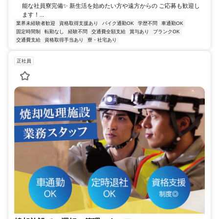
能な社員寮完備✨ 新生活を始めたい方や遠方からの ご応募も歓迎し
ます！...
業界未経験者歓迎
資格取得支援あり
バイク通勤OK
学歴不問
車通勤OK
固定時間制
転勤なし
経験不問
交通費全額支給
賞与あり
ブランクOK
交通費支給
資格取得手当あり
寮・社宅あり
正社員