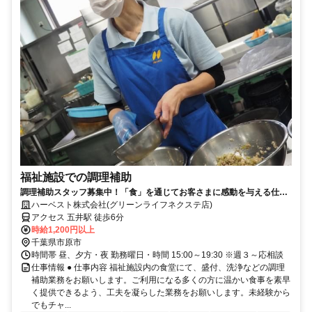
福祉施設での調理補助
調理補助スタッフ募集中！「食」を通じてお客さまに感動を与える仕事
をしよう♪
ハーベスト株式会社(グリーンライフネクステ店)
アクセス 五井駅 徒歩6分
時給1,200円以上
千葉県市原市
時間帯 昼、夕方・夜 勤務曜日・時間 15:00～19:30 ※週３～応相談
仕事情報 ● 仕事内容 福祉施設内の食堂にて、盛付、洗浄などの調理
補助業務をお願いします。ご利用になる多くの方に温かい食事を素早
く提供できるよう、工夫を凝らした業務をお願いします。未経験から
でもチャ...