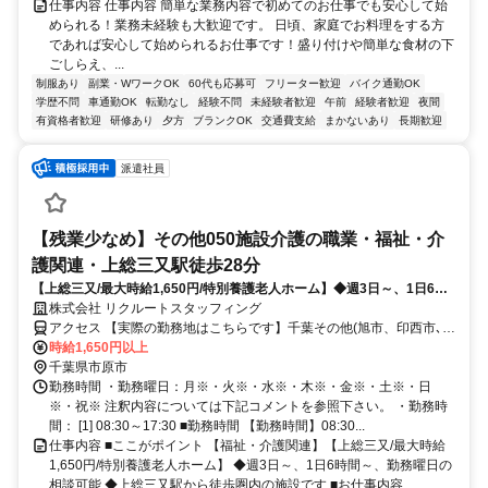
仕事内容 仕事内容 簡単な業務内容で初めてのお仕事でも安心して始
められる！業務未経験も大歓迎です。 日頃、家庭でお料理をする方
であれば安心して始められるお仕事です！盛り付けや簡単な食材の下
ごしらえ、...
制服あり
副業・WワークOK
60代も応募可
フリーター歓迎
バイク通勤OK
学歴不問
車通勤OK
転勤なし
経験不問
未経験者歓迎
午前
経験者歓迎
夜間
有資格者歓迎
研修あり
夕方
ブランクOK
交通費支給
まかないあり
長期歓迎
派遣社員
【残業少なめ】その他050施設介護の職業・福祉・介
護関連・上総三又駅徒歩28分
【上総三又/最大時給1,650円/特別養護老人ホーム】◆週3日～、1日6時
間～、勤務曜日の相談可能
株式会社 リクルートスタッフィング
アクセス 【実際の勤務地はこちらです】千葉その他(旭市、印西市､市
原市など)千葉県上総三又駅徒歩28分
時給1,650円以上
千葉県市原市
勤務時間 ・勤務曜日：月※・火※・水※・木※・金※・土※・日
※・祝※ 注釈内容については下記コメントを参照下さい。 ・勤務時
間： [1] 08:30～17:30 ■勤務時間 【勤務時間】08:30...
仕事内容 ■ここがポイント 【福祉・介護関連】【上総三又/最大時給
1,650円/特別養護老人ホーム】 ◆週3日～、1日6時間～、勤務曜日の
相談可能 ◆上総三又駅から徒歩圏内の施設です ■お仕事内容 ...