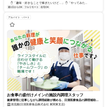
✋「趣味・好きなことで稼ぎたいけど…」 ✋「やってみた...
週1日からOK
フルリモート
在宅OK
アルバイト・パート
お食事の盛付けメインの施設内調理スタッフ
健康管理に従事しながら調理経験が積める、日清医療食品の調理補助
（パート・アルバイト）求人
清流園(日清医療食品株式会社 東関東支店)