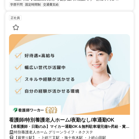
学歴不問
固定時間制
交通費支給
正社員
看護師/特別養護老人ホーム/夜勤なし/車通勤OK
【准看護師・日勤のみ】マイカー通勤OK＆無料駐車場完備✨昇給・賞与
あり✨退職金制度・再雇用制度あり✨
特別養護老人ホーム グリーンライフ・ネクステ
【最寄り駅】 ・上総三又駅 ・海士有木駅 ・上総山田駅