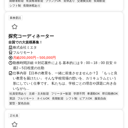
経験者歓迎
有資格者歓迎
ブランクOK
育休あり
交通費支給
長期歓迎
シフト制
長期休暇あり
業務委託
探究コーディネーター
全国での大規模募集！
株式会社ミエタ
フルリモート
月給200,000円～500,000円
勤務時間詳細 ※対応案件による 基本的には 9：00～18：00 目安 ※
週2～5日程度の出勤
仕事内容 【日本の教育を、一緒に前進させませんか？】 「もっと良
い教育を届けたい」 そんな学校現場の想いを、カリキュラムという
形にしていく仕事です。 私たちは、学校ごとの理念や課題に向き合
いながら...
社員登用あり
主婦・主夫歓迎
フリーター歓迎
学歴不問
車通勤OK
即日勤務OK
英語
フルリモート
ネイルOK
長期歓迎
シフト制
ピアスOK
服装自由
髪型・髪色自由
正社員