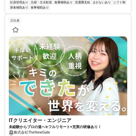
社員登用あり
主婦・主夫歓迎
食費補助あり
交通費支給
まかないあり
シフト制
昼食補助あり
食事補助あり
正社員
ITクリエイター・エンジニア
未経験からプロの道へ✨フルリモート×充実の研修あり！
株式会社TheNewGate