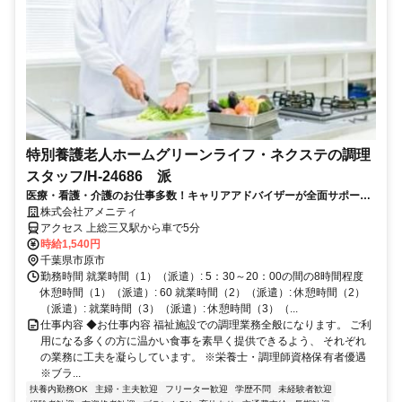
特別養護老人ホームグリーンライフ・ネクステの調理
スタッフ/H-24686 派
医療・看護・介護のお仕事多数！キャリアアドバイザーが全面サポート
◎
株式会社アメニティ
アクセス 上総三又駅から車で5分
時給1,540円
千葉県市原市
勤務時間 就業時間（1）（派遣）: 5：30～20：00の間の8時間程度
休憩時間（1）（派遣）: 60 就業時間（2）（派遣）: 休憩時間（2）
（派遣）: 就業時間（3）（派遣）: 休憩時間（3）（...
仕事内容 ◆お仕事内容 福祉施設での調理業務全般になります。 ご利
用になる多くの方に温かい食事を素早く提供できるよう、 それぞれ
の業務に工夫を凝らしています。 ※栄養士・調理師資格保有者優遇
※ブラ...
扶養内勤務OK
主婦・主夫歓迎
フリーター歓迎
学歴不問
未経験者歓迎