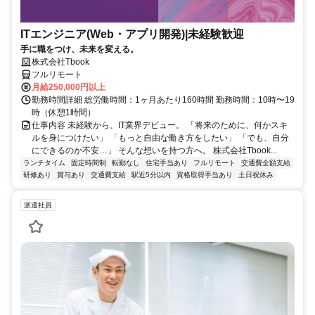
ITエンジニア(Web・アプリ開発)|未経験歓迎
手に職をつけ、未来を変える。
株式会社Tbook
フルリモート
月給250,000円以上
勤務時間詳細 総労働時間：1ヶ月あたり160時間 勤務時間：10時〜19
時（休憩1時間）
仕事内容 未経験から、IT業界デビュー。 「将来のために、何かスキ
ルを身につけたい」 「もっと自由な働き方をしたい」 「でも、自分
にできるのか不安…」 そんな想いを持つ方へ。 株式会社Tbook...
ランチタイム
固定時間制
転勤なし
住宅手当あり
フルリモート
交通費全額支給
研修あり
賞与あり
交通費支給
駅近5分以内
資格取得手当あり
土日祝休み
派遣社員