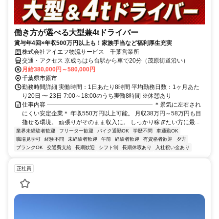
働き方が選べる大型兼4tドライバー
賞与年4回×年収500万円以上も！家族手当など福利厚生充実
株式会社アイエフ物流サービス 千葉営業所
交通・アクセス 京成ちはら台駅から車で20分（茂原街道沿い）
月給380,000円～580,000円
千葉県市原市
勤務時間詳細 実働時間：1日あたり8時間 平均勤務日数：1ヶ月あた
り20日 〜 23日 7:00～18:00のうち実働8時間 ※休憩あり
仕事内容 ―――――――――――――――――― ＊景気に左右され
にくい安定企業＊ 年収550万円以上可能。 月収38万円～58万円も目
指せる環境。 頑張りがそのまま収入に。 しっかり稼ぎたい方に最...
業界未経験者歓迎
フリーター歓迎
バイク通勤OK
学歴不問
車通勤OK
職場見学可
経験不問
未経験者歓迎
午前
経験者歓迎
有資格者歓迎
夕方
ブランクOK
交通費支給
長期歓迎
シフト制
長期休暇あり
入社祝い金あり
正社員