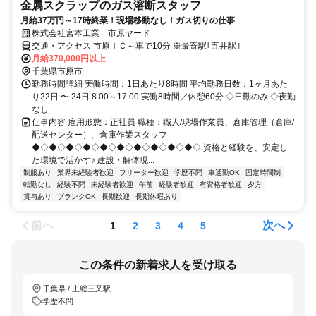
金属スクラップのガス溶断スタッフ
月給37万円～17時終業！現場移動なし！ガス切りの仕事
株式会社宮本工業 市原ヤード
交通・アクセス 市原ＩＣ～車で10分 ※最寄駅｢五井駅｣
月給370,000円以上
千葉県市原市
勤務時間詳細 実働時間：1日あたり8時間 平均勤務日数：1ヶ月あた
り22日 〜 24日 8:00～17:00 実働8時間／休憩60分 ◇日勤のみ ◇夜勤
なし
仕事内容 雇用形態：正社員 職種：職人/現場作業員、倉庫管理（倉庫/
配送センター）、倉庫作業スタッフ
◆◇◆◇◆◇◆◇◆◇◆◇◆◇◆◇◆◇◆◇ 資格と経験を、安定し
た環境で活かす♪ 建設・解体現...
制服あり
業界未経験者歓迎
フリーター歓迎
学歴不問
車通勤OK
固定時間制
転勤なし
経験不問
未経験者歓迎
午前
経験者歓迎
有資格者歓迎
夕方
賞与あり
ブランクOK
長期歓迎
長期休暇あり
前へ
次へ
1
2
3
4
5
この条件の新着求人を受け取る
千葉県 / 上総三又駅
学歴不問