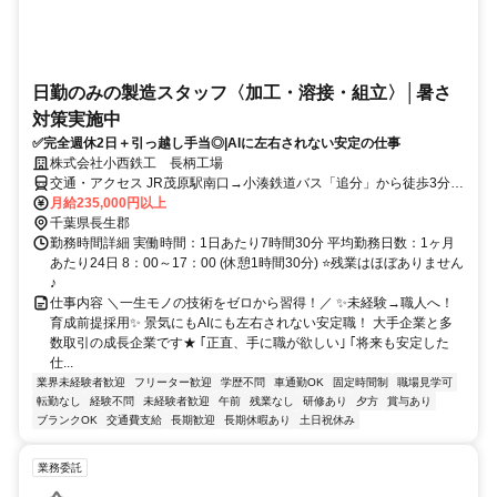
日勤のみの製造スタッフ〈加工・溶接・組立〉│暑さ
対策実施中
✅完全週休2日＋引っ越し手当◎|AIに左右されない安定の仕事
株式会社小西鉄工 長柄工場
交通・アクセス JR茂原駅南口→小湊鉄道バス「追分」から徒歩3分／
「茂原長柄スマートIC」から車で20分
月給235,000円以上
千葉県長生郡
勤務時間詳細 実働時間：1日あたり7時間30分 平均勤務日数：1ヶ月
あたり24日 8：00～17：00 (休憩1時間30分) ⭐残業はほぼありません
♪
仕事内容 ＼一生モノの技術をゼロから習得！／ ✨未経験→職人へ！
育成前提採用✨ 景気にもAIにも左右されない安定職！ 大手企業と多
数取引の成長企業です★ ｢正直、手に職が欲しい｣ ｢将来も安定した
仕...
業界未経験者歓迎
フリーター歓迎
学歴不問
車通勤OK
固定時間制
職場見学可
転勤なし
経験不問
未経験者歓迎
午前
残業なし
研修あり
夕方
賞与あり
ブランクOK
交通費支給
長期歓迎
長期休暇あり
土日祝休み
業務委託