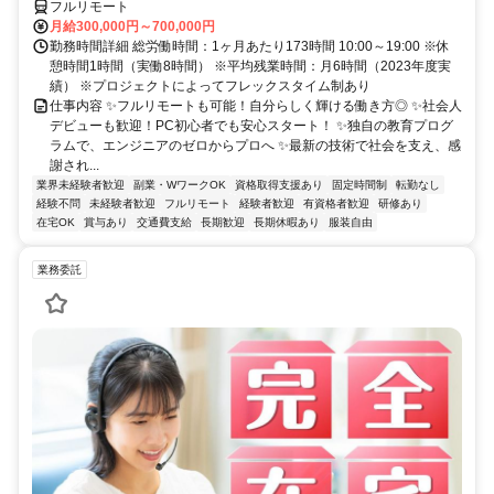
フルリモート
月給300,000円～700,000円
勤務時間詳細 総労働時間：1ヶ月あたり173時間 10:00～19:00 ※休
憩時間1時間（実働8時間） ※平均残業時間：月6時間（2023年度実
績） ※プロジェクトによってフレックスタイム制あり
仕事内容 ✨フルリモートも可能！自分らしく輝ける働き方◎ ✨社会人
デビューも歓迎！PC初心者でも安心スタート！ ✨独自の教育プログ
ラムで、エンジニアのゼロからプロへ ✨最新の技術で社会を支え、感
謝され...
業界未経験者歓迎
副業・WワークOK
資格取得支援あり
固定時間制
転勤なし
経験不問
未経験者歓迎
フルリモート
経験者歓迎
有資格者歓迎
研修あり
在宅OK
賞与あり
交通費支給
長期歓迎
長期休暇あり
服装自由
業務委託