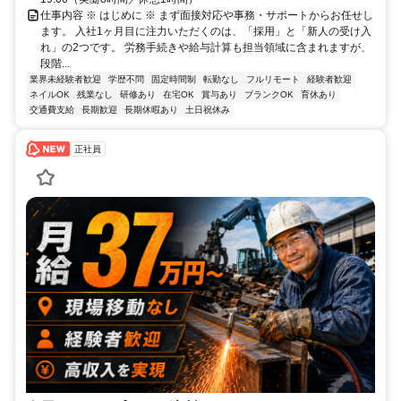
仕事内容 ※ はじめに ※ まず面接対応や事務・サポートからお任せし
ます。 入社1ヶ月目に注力いただくのは、「採用」と「新人の受け入
れ」の2つです。 労務手続きや給与計算も担当領域に含まれますが、
段階...
業界未経験者歓迎
学歴不問
固定時間制
転勤なし
フルリモート
経験者歓迎
ネイルOK
残業なし
研修あり
在宅OK
賞与あり
ブランクOK
育休あり
交通費支給
長期歓迎
長期休暇あり
土日祝休み
正社員