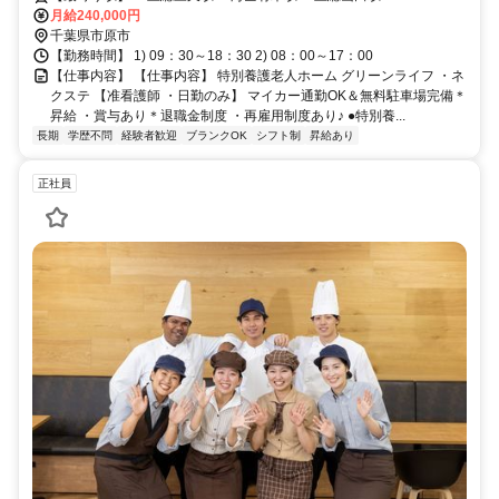
月給240,000円
千葉県市原市
【勤務時間】 1) 09：30～18：30 2) 08：00～17：00
【仕事内容】 【仕事内容】 特別養護老人ホーム グリーンライフ ・ネ
クステ 【准看護師 ・日勤のみ】 マイカー通勤OK＆無料駐車場完備＊
昇給 ・賞与あり＊退職金制度 ・再雇用制度あり♪ ●特別養...
長期
学歴不問
経験者歓迎
ブランクOK
シフト制
昇給あり
正社員