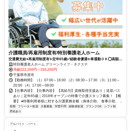
介護職員/再雇用制度有/特別養護老人ホーム
交通費支給⭐️再雇用制度有✨定年65歳✅️経験者優遇✨車通勤ＯＫ⭕️高額求
人
特別養護老人ホーム グリーンライフ・ネクステ
月給222,250円～320,250円
千葉県市原市
【勤務時間】 （1）07:00～16:00 （2）08:30～17:30 （3）11:00～
20:00 （4）17:00～09:00
【仕事内容】 【仕事内容】 【高給与】資格取得支援あり｜送迎バス
あり｜定年65歳｜2018年オープンの特養で介護スタッフ募集！ 【概
要】 ●特養利用者様に対する介護業務全般（身体介助、 食事介助、 ...
長期
フリーター歓迎
大量募集
学歴不問
経験者歓迎
ブランクOK
シフト制
昇給あり
アルバイト・パート