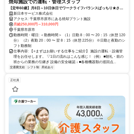
焼却施設での運転・管理スタッフ
【定年60歳】月8日～10日休日でワークライフバランスばっちり★さら
に住宅手当など待遇が豊富！資格取得サポートもあります♪
新日本サービス株式会社
アクセス: 千葉県市原市にある焼却プラント施設
月給250,000円～310,000円
千葉県市原市
勤務時間・曜日: ＜勤務時間＞ （1）日勤 8：00 〜 20：15（休憩 120
分） （2）夜勤 20：00 〜 翌 8：15（休憩 225分） ※日勤と夜勤のシ
フト勤務制
仕事内容: 【⭐️まずはお願いする仕事をご紹介】 施設の運転・設備管
理をお任せします。 ▽1日の流れはこんな感じ！（例） ■朝礼・前の
班からの業務の引継ぎ 設備の安全確認 ↓ ■各種機器類の巡回点...
交通費支給
シフト制
昇給あり
正社員