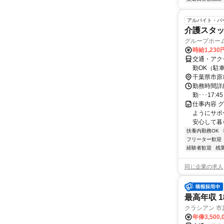
アルバイト・パ
介護スタッ
グループホー
時給1,23
交通・アク
勤OK（駐
千葉県市原
勤務時間詳細 早
勤･･･17:
仕事内容 
ようにサポ
安心して暮
扶養内勤務OK
フリーター歓迎
経験者歓迎
残
同じ企業の求人
最高年収 
クラシアン 市
年俸3,500,