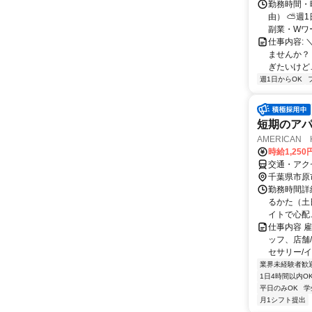
勤務時間・
由） ⛅週1
副業・Wワ
仕事内容: 
ませんか？
ぎたいけど…
週1日からOK
短期のアパレ
AMERICAN
時給1,250
交通・アクセ
千葉県市原
勤務時間詳細
るかた（土
イトで心配…
仕事内容 
ッフ、店舗
セサリー/イ
業界未経験者歓
1日4時間以内O
平日のみOK
学
月1シフト提出