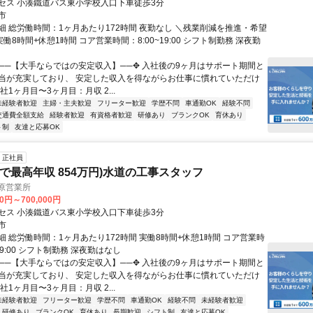
セス 小湊鐵道バス東小学校入口下車徒歩3分
市
細 総労働時間：1ヶ月あたり172時間 夜勤なし ＼残業削減を推進・希望
実働8時間+休憩1時間 コア営業時間：8:00~19:00 シフト制勤務 深夜勤
✥──【大手ならではの安定収入】──✥ 入社後の9ヶ月はサポート期間と
当が充実しており、 安定した収入を得ながらお仕事に慣れていただけ
社1ヶ月目〜3ヶ月目：月収 2...
未経験者歓迎
主婦・主夫歓迎
フリーター歓迎
学歴不問
車通勤OK
経験不問
交通費全額支給
経験者歓迎
有資格者歓迎
研修あり
ブランクOK
育休あり
ト制
友達と応募OK
正社員
目で最高年収 854万円)水道の工事スタッフ
原営業所
00円～700,000円
セス 小湊鐵道バス東小学校入口下車徒歩3分
市
細 総労働時間：1ヶ月あたり172時間 実働8時間+休憩1時間 コア営業時
~19:00 シフト制勤務 深夜勤はなし
✥──【大手ならではの安定収入】──✥ 入社後の9ヶ月はサポート期間と
当が充実しており、 安定した収入を得ながらお仕事に慣れていただけ
社1ヶ月目〜3ヶ月目：月収 2...
未経験者歓迎
フリーター歓迎
学歴不問
車通勤OK
経験不問
未経験者歓迎
研修あり
ブランクOK
育休あり
長期歓迎
シフト制
友達と応募OK