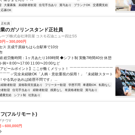
迎
大量募集
未経験者歓迎
住宅手当あり
賞与あり
ブランクOK
交通費支給
と応募OK
正社員
企業のガソリンスタンド正社員
ープ/株式会社津田屋 コスモ石油ニュー四辻SS
00円～300,000円
セス 京成千原線ちはら台駅車で10分
市
 総労働時間：1ヶ月あたり169時間 ◆シフト制 実働7時間40分 休憩
例> 8:00〜17:00 11:00〜20:00など
【アピールポイント】ここが働くメリット！ ￣￣￣￣￣￣￣￣￣￣￣￣
￣￣￣ ✅完全未経験OK「人柄・意欲重視の採用！」「未経験スタート
！やる気があれば経歴不問です」 ...
未経験者歓迎
資格取得支援あり
フリーター歓迎
学歴不問
車通勤OK
転勤なし
験者歓迎
住宅手当あり
経験者歓迎
残業なし
有資格者歓迎
賞与あり
通費支給
シフト制
社割あり
フ(フルリモート)
ブナウV
円～600,000円
ト