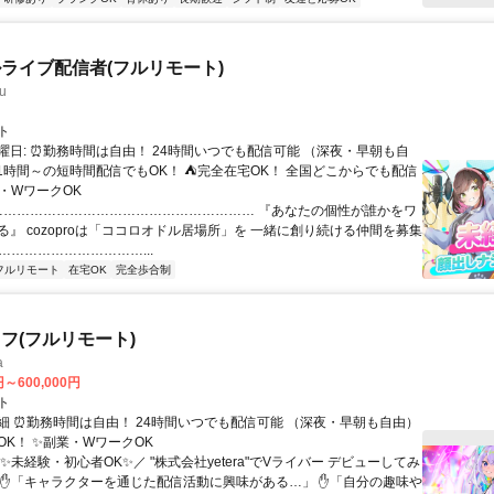
ライブ配信者(フルリモート)
u
ト
曜日: ⏰勤務時間は自由！ 24時間いつでも配信可能 （深夜・早朝も自
日1時間～の短時間配信でもOK！ ⛺完全在宅OK！ 全国どこからでも配信
業・WワークOK
 …………………………………………………… 『あなたの個性が誰かをワ
る』 cozoproは「ココロオドル居場所」を 一緒に創り続ける仲間を募集
……………………………...
フルリモート
在宅OK
完全歩合制
フ(フルリモート)
a
円～600,000円
ト
細 ⏰勤務時間は自由！ 24時間いつでも配信可能 （深夜・早朝も自由）
OK！ ✨副業・WワークOK
✨未経験・初心者OK✨／ "株式会社yetera"でVライバー デビューしてみ
 ✋「キャラクターを通じた配信活動に興味がある…」 ✋「自分の趣味や