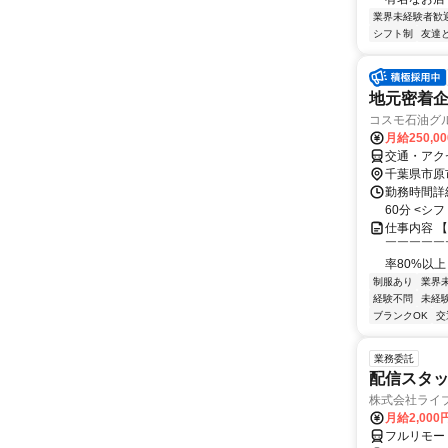
業界未経験者歓
シフト制
友達
地元密着
コスモ石油グル
月給250,0
交通・アク
千葉県市原
勤務時間詳細
60分 <シフト
仕事内容 
￣￣￣￣￣
率80%以上
制服あり
業界
経験不問
未経
ブランクOK
交
業務委託
配信スタッ
株式会社ライ
月給2,000
フルリモー