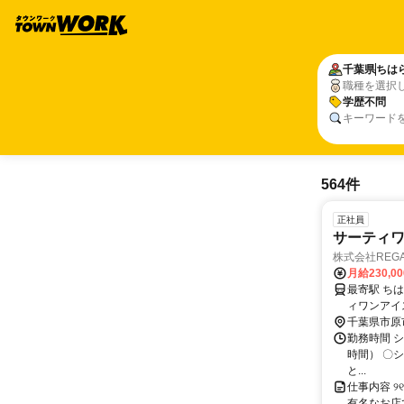
千葉県
ちは
職種を選択
学歴不問
キーワード
564件
正社員
サーティ
株式会社REG
月給230,0
最寄駅 ちはら台駅 交通アクセス 京成千原線「ちは
千葉県市原
勤務時間 シフ
時間） 〇
と...
仕事内容 ୨୧
有名なお店で 働