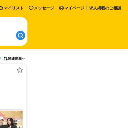
マイリスト
メッセージ
マイページ
求人掲載のご相談
存
関連度順