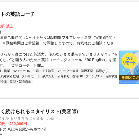
ートの英語コーチ
00円以上
ト
細 総労働時間：1ヶ月あたり165時間 フルフレックス制（実働8時間・
） ※勤務時間はご希望第一で調整しますので、お気軽にご相談くださ
「せっかく身につけた英語力、使わないまま眠らせていませんか？」 “も
ない”と願う人のための英語コーチングスクール 「90 English」を運
。 「英語コーチ」と聞...
迎
副業・WワークOK
主婦・主夫歓迎
フリーター歓迎
学歴不問
転勤なし
未経験者歓迎
フルリモート
残業なし
研修あり
在宅OK
ブランクOK
長期歓迎
書不要
髪型・髪色自由
く続けられるスタイリスト(美容師)
タイル もりまちちはら台モール店
00円～480,000円
セス ちはら台駅から車で7分
市