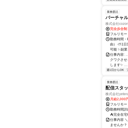
業務委託
バーチャル
株式会社cozor
完全歩合制
フルリモー
勤務時間・
由） ⛅1
可能 ✨副
仕事内容:
クワクさせ
します✨ …
週1日からOK
業務委託
配信スタッ
株式会社yeter
月給2,000
フルリモー
勤務時間詳
⛺完全在宅
仕事内容 ＼
ませんか？