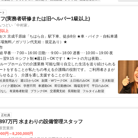
ート
フ(実務者研修または旧ヘルパー1級以上)
ムつどい「中村家」
0円以上
セス 京成千原線「ちはら台」駅下車、徒歩8分 ★車・バイク・自転車通
車場無料／ガソリン代支給：規定あり）★
市
番･･･7:00～16:00 日勤･･･9:00～18:00 遅番･･･10:00～19:00 夜
45～翌9:15 ※シフト制 ■週1日～OKです！ ■パートの方は夜勤...
グループホームでの介護業務 可能な限り自立した生活を送り続けられる
ートをすることが私たちの考える介護職の役割です。 ご利用者さまが
らせるよう、介護を通し支援することが主な...
社員登用あり
週1日からOK
副業・WワークOK
土日祝のみOK
主婦・主夫歓迎
バイク通勤OK
学歴不問
車通勤OK
即日勤務OK
職場見学可
平日のみOK
業なし
有資格者歓迎
ブランクOK
交通費支給
長期歓迎
フルタイム歓迎
正社員
1897万円 水まわりの設備管理スタッフ
原営業所
000円～8,200,000円