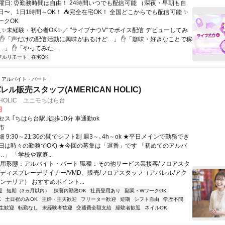
曜日: ⏰勤務時間は自由！ 24時間いつでも配信可能 （深夜・早朝も自
日〜、1日1時間～OK！ ⛺完全在宅OK！ 全国どこからでも配信可能 ✨
ークOK
＼✨未経験・初心者OK✨／ "ライブナウV"でボイス配信 デビューしてみ
 ✋「声だけの配信活動に興味があるけど…」 ✋「趣味・好きなことで稼
」 ✋「やってみた...
フルリモート
在宅OK
アルバイト・パート
ル販売スタッフ(AMERICAN HOLIC)
 HOLIC ユニモちはら台
円
ス ｢ちはら台駅｣徒歩10分 車通勤ok
市
 9:30～21:30の間でシフト制 週3～､4h～ok ★平日メインで勤務でき
日は時々の勤務でOK) ★今回の募集は「遅番」です 「初めてのアルバ
」 「学校や家庭...
雇用形態：アルバイト・パート 職種：その他サービス業接客/フロアスタ
/ディスプレーデザイナー/VMD、販売/フロアスタッフ（アパレル/アク
ンテリア） おすすめポイント...
迎
短期（3ヵ月以内）
扶養内勤務OK
社員登用あり
副業・WワークOK
K
土日祝のみOK
主婦・主夫歓迎
フリーター歓迎
短期
シフト自由
学歴不問
生歓迎
転勤なし
未経験者歓迎
交通費全額支給
経験者歓迎
ネイルOK