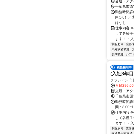
交通・アク
千葉県市原
勤務時間詳
休OK！／ 
はなし
仕事内容 
して各種手
ます！ ・入
制服あり
業界
未経験者歓迎
長期歓迎
シフ
(入社3年
クラシアン 市
月給296,0
交通・アク
千葉県市原
勤務時間詳
間：8:00
仕事内容 
して各種手
ます！ ・入
制服あり
業界
交通費全額支給