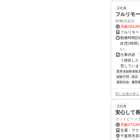
正社員
フルリモ
90株式会社
月給304,0
フルリモー
勤務時間詳
休憩1時間
い。
仕事内容 
う挫折したく
営しています
業界未経験者歓
経験不問
英語
服装自由
履歴
同じ企業の求人
正社員
安心して長
カットビース
月給275,0
交通・アク
千葉県市原