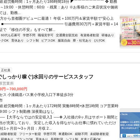
 総労働時間：1ヶ月あたり186時間18分 ◤￣￣￣￣￣￣￣￣ ❖ 勤務
30～19:00 ・休憩時間：60分 ・残業：あり ※お客様のご来店状況や施術
は、勤務...
地方から首都圏デビューに最適！ 年収＋100万円＆家賃半額で“安心上
！ ■━━━━━━━━━━━━━━━━ 引越費用30万円＋家賃半額＋14
で 『移住の不安』もすべて解...
60代も応募可
学歴不問
職場見学可
交通費全額支給
有資格者歓迎
研修あり
ンクOK
育休あり
シフト制
ピアスOK
服装自由
寮・社宅あり
ひげOK
正社員
でしっかり稼ぐ)水回りのサービススタッフ
原営業所
00円～700,000円
セス 小湊鐵道バス東小学校入口下車徒歩3分
市
細 総労働時間：1ヶ月あたり172時間 実働8時間+休憩1時間 コア営業時
~19:00 シフト制勤務 深夜勤はなし
✥──【大手ならではの安定収入】──✥ 入社後の9ヶ月はサポート期間と
当が充実しており、 安定した収入を得ながらお仕事に慣れていただけ
社1ヶ月目〜3ヶ月目：月収 2...
未経験者歓迎
フリーター歓迎
学歴不問
車通勤OK
経験不問
未経験者歓迎
研修あり
ブランクOK
育休あり
長期歓迎
シフト制
友達と応募OK