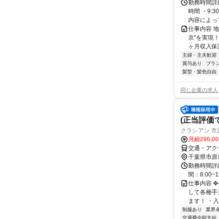
勤務時間詳細
時間 ・9:
内容によって
仕事内容 
京”を実現
ヶ月収入保証
主婦・主夫歓迎
賞与あり
ブラ
髪型・髪色自由
同じ企業の求人
(正当評価
クラシアン 市
月給296,0
交通・アク
千葉県市原
勤務時間詳
間：8:00
仕事内容 
して各種手
ます！ ・入
制服あり
業界
交通費全額支給