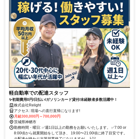
軽自動車での配達スタッフ
✨初期費用0円/日払い/ガソリンカード貸付/未経験者多数活躍中！
株式会社Relight
アクセス: 現場への直行直帰になります!
月給300,000円～700,000円
茨城県神栖市
勤務時間・曜日: ✅週1日以上の勤務をお願いいたします。 ✅7:00 or
8:00頃から就業開始をして頂き、 19:00〜21:00頃に終了目安です。
※配達が終わり次第就業終了になりますが、上記...