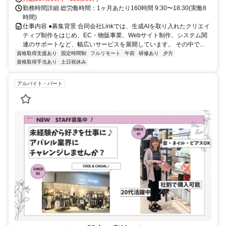
勤務時間詳細 総労働時間：1ヶ月あたり160時間 9:30〜18:30(実働8
時間)
仕事内容 ●募集背景 合同会社Linkでは、生成AIを取り入れたクリエイ
ティブ制作をはじめ、EC・物販事業、Webサイト制作、システム関
連のサポートなど、幅広いサービスを展開しています。 その中で...
資格取得支援あり
固定時間制
フルリモート
午前
研修あり
夕方
資格取得手当あり
土日祝休み
アルバイト・パート