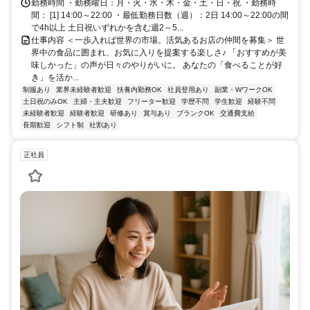
勤務時間 ・勤務曜日：月・火・水・木・金・土・日・祝 ・勤務時
間： [1] 14:00～22:00 ・最低勤務日数（週）：2日 14:00～22:00の間
で4h以上 土日祝いずれかを含む週2～5...
仕事内容 ＜一歩入れば世界の市場。活気あるお店の仲間を募集＞ 世
界中の食品に囲まれ、お気に入りを提案する楽しさ♪ 「おすすめが美
味しかった」の声が日々のやりがいに。 あなたの「食べることが好
き」を活か...
制服あり
業界未経験者歓迎
扶養内勤務OK
社員登用あり
副業・WワークOK
土日祝のみOK
主婦・主夫歓迎
フリーター歓迎
学歴不問
学生歓迎
経験不問
未経験者歓迎
経験者歓迎
研修あり
賞与あり
ブランクOK
交通費支給
長期歓迎
シフト制
社割あり
正社員