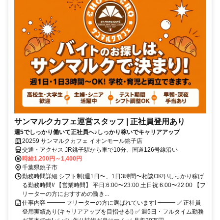
サンマルクカフェ運営スタッフ | 正社員登用あり
週5でしっかり働いて正社員へ♪しっかり稼いでキャリアアップ
20259 サンマルクカフェ イオンモール銚子店
交通・アクセス JR銚子駅から車で10分、国道126号線沿い
時給1,200円～1,400円
千葉県銚子市
勤務時間詳細 シフト制(週1日〜、1日3時間〜相談OK!) \しっかり稼げ
る勤務時間!/ 【営業時間】 平日:6:00〜23:00 土日祝:6:00〜22:00 【フ
リーターの方におすすめの働き...
仕事内容 ━━━ フリーターの方に選ばれています! ━━━ ✅ 正社員
登用実績あり(キャリアアップを目指せる!) ✅ 週5日・フルタイム勤務