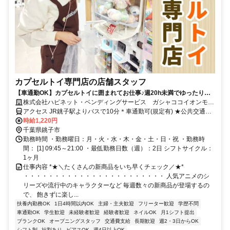
カプセルトイ専門店の店舗スタッフ
【車通勤OK】カプセルトイに囲まれてお仕事♪週20h未満でゆったり勤
務のシフトです◎ネイル＆ピアスOK・髪色自由
株式会社ハピネット・ベンディングサービス ガシャココイオンモー
ル銚子
アクセス JR銚子駅よりバスで10分＊車通勤可(規定有) ★公共交通の
場合交通費全額支給
時給1,220円
千葉県銚子市
勤務時間 ・勤務曜日：月・火・水・木・金・土・日・祝 ・勤務時
間： [1] 09:45～21:00 ・最低勤務日数（週）：2日 シフトサイクル：
1ヶ月
仕事内容 *★＼たくさんの新商品をいち早くチェック／★*
・・・・・・・・・・・・・・・・・・・・・・・ 人気アニメのシ
リーズや流行中のキャラクターなど 毎週数々の新商品が登場するの
で、 飽きずに楽し...
扶養内勤務OK
1日4時間以内OK
主婦・主夫歓迎
フリーター歓迎
学歴不問
車通勤OK
学生歓迎
未経験者歓迎
経験者歓迎
ネイルOK
月1シフト提出
ブランクOK
オープニングスタッフ
交通費支給
長期歓迎
週2・3日からOK
シフト制
社割あり
ピアスOK
週4日以上OK