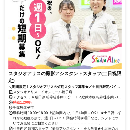
スタジオアリスの撮影アシスタントスタッフ(土日祝限
定)
＼期間限定！スタジオアリスの短期スタッフ募集★／土日祝限定バイト
◎週1日、1日4h～OK！
スタジオアリス イオンモール銚子店
アクセス ＪＲ成田線 松岸徒歩約50分、ＪＲ総武本線 松岸徒歩約50
分、ＪＲ成田線 銚子徒歩約56分 JR総武本線 銚子駅よりバス10分
時給1,200円
千葉県銚子市
勤務時間 10:00~18:00 上記時間内で、1日4時間～OK！ ★土日祝いず
れかの勤務必須で、週1日～OK！ 勤務時間や曜日など、シフトにつ
いてお気軽にご相談ください！ ＝＝＝＝＝＝＝＝＝＝...
仕事内容 短期スタッフ（撮影アシスタント）を大募集★七五三のお