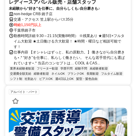
レディースアパレル販売・店舗スタッフ
未経験から“好き”を仕事に、自分らしくも♪自分磨きも♪
non-hedge CRB 銚子店
交通・アクセス 笠上駅からバス35分
時給1,150円以上
千葉県銚子市
勤務時間詳細 9:30～21:15(実働8時間） ※残業あり ★週5日×フルタ
イム大歓迎 ★土日働ける方大歓迎！ ★時間・曜日など相談可能で
す！
仕事内容 【オシャレはずっと、私の原動力。】 働きながら自分磨き
も⋆.* “好き”を仕事に、私らしく働きたい。 そんな若手世代にも選ば
れています⋆.* 当店のコンセプトは… COOL & CAS...
業界未経験者歓迎
フリーター歓迎
学歴不問
経験不問
未経験者歓迎
交通費全額支給
経験者歓迎
ネイルOK
ブランクOK
長期歓迎
フルタイム歓迎
シフト制
社割あり
ピアスOK
週4日以上OK
髪型・髪色自由
アルバイト・パート