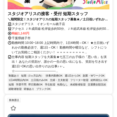
スタジオアリスの接客・受付 短期スタッフ
＼期間限定！スタジオアリスの短期スタッフ募集★／土日祝いずれかの
勤務必須で週1日、1日4h～OK！
スタジオアリス イオンモール銚子店
アクセス ＪＲ成田線 松岸徒歩約50分、ＪＲ総武本線 松岸徒歩約50
分、ＪＲ成田線 銚子徒歩約56分 JR総武本線 銚子駅よりバス10分
時給1,140円
千葉県銚子市
勤務時間 10:00~18:00 上記時間内で、1日4時間～OK！ ★土日祝いず
れかの勤務必須で、週1日～OK！ 勤務時間や曜日など、シフトにつ
いてお気軽にご相談ください！ ＝＝＝＝＝＝＝＝＝...
仕事内容 短期スタッフを大募集★七五三のお子様の「思い出」を演
出！ あなたの笑顔が、誰かの一生の思い出になる。 笑顔を引き出す
週1日~OKの思い出作りのお仕事♪ ○･｡
☆―――――――――――――...
制服あり
短期（3ヵ月以内）
扶養内勤務OK
週1日からOK
副業・WワークOK
1日4時間以内OK
土日祝のみOK
主婦・主夫歓迎
フリーター歓迎
給料前払いOK
短期
学歴不問
即日勤務OK
学生歓迎
転勤なし
未経験者歓迎
交通費全額支給
経験者歓迎
研修あり
ブランクOK
業務委託