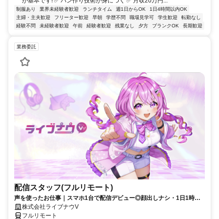
が基本です! ✅ パン作り技術が身につく ✅ 月収20万円...
制服あり
業界未経験者歓迎
ランチタイム
週1日からOK
1日4時間以内OK
主婦・主夫歓迎
フリーター歓迎
早朝
学歴不問
職場見学可
学生歓迎
転勤なし
経験不問
未経験者歓迎
午前
経験者歓迎
残業なし
夕方
ブランクOK
長期歓迎
業務委託
配信スタッフ(フルリモート)
声を使ったお仕事｜スマホ1台で配信デビュー◎顔出しナシ・1日1時間
～OK♪
株式会社ライブナウV
フルリモート