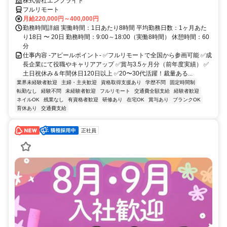
株式会社エンブライト
フルリモート
月給220,000円～400,000円
勤務時間詳細 実働時間：1日あたり8時間 平均勤務日数：1ヶ月あた
り18日 〜 20日 勤務時間：9:00～18:00（実働8時間） 休憩時間：60
分
仕事内容 -アピールポイント- ✅フルリモートで全国から参画可能 ✅成
長企業にて役職やキャリアアップ ✅賞与3.5ヶ月分（前年度実績） ✅
土日祝休み＆年間休日120日以上 ✅20〜30代活躍！裁量ある...
業界未経験者歓迎
主婦・主夫歓迎
資格取得支援あり
学歴不問
固定時間制
転勤なし
経験不問
未経験者歓迎
フルリモート
交通費全額支給
経験者歓迎
ネイルOK
残業なし
有資格者歓迎
研修あり
在宅OK
賞与あり
ブランクOK
育休あり
交通費支給
正社員