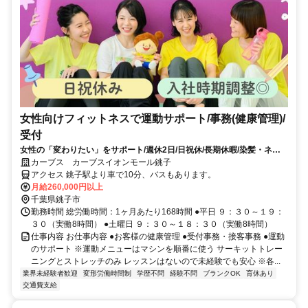
女性向けフィットネスで運動サポート/事務(健康管理)/
受付
女性の「変わりたい」をサポート/週休2日/日祝休/長期休暇/染髪・ネイ
ルOK※規定内
カーブス カーブスイオンモール銚子
アクセス 銚子駅より車で10分、バスもあります。
月給260,000円以上
千葉県銚子市
勤務時間 総労働時間：1ヶ月あたり168時間 ●平日 ９：３０～１９：
３０（実働8時間） ●土曜日 ９：３０～１８：３０（実働8時間）
仕事内容 お仕事内容 ●お客様の健康管理 ●受付事務・接客事務 ●運動
のサポート ※運動メニューはマシンを順番に使う サーキットトレー
ニングとストレッチのみ レッスンはないので未経験でも安心 ※各...
業界未経験者歓迎
変形労働時間制
学歴不問
経験不問
ブランクOK
育休あり
交通費支給