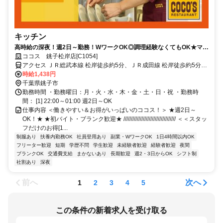
キッチン
高時給の深夜！週2日～勤務！WワークOK◎調理経験なくてもOK★マニ
ュアルあり！短期OK！
ココス 銚子松岸店[C1054]
アクセス ＪＲ総武本線 松岸徒歩約5分、ＪＲ成田線 松岸徒歩約5分、
銚子電気鉄道 銚子徒歩約41分 「松岸駅」徒歩5分/国道356号線
時給1,438円
千葉県銚子市
勤務時間 ・勤務曜日：月・火・水・木・金・土・日・祝 ・勤務時
間： [1] 22:00～01:00 週2日～OK
仕事内容 ＜働きやすい＆お得がいっぱいのココス！＞ ★週2日～
OK！★ ★初バイト・ブランク歓迎★ /////////////////////////////////// ＜＜スタッ
フだけのお得[1...
制服あり
扶養内勤務OK
社員登用あり
副業・WワークOK
1日4時間以内OK
フリーター歓迎
短期
学歴不問
学生歓迎
未経験者歓迎
経験者歓迎
夜間
ブランクOK
交通費支給
まかないあり
長期歓迎
週2・3日からOK
シフト制
社割あり
深夜
前へ
次へ
1
2
3
4
5
この条件の新着求人を受け取る