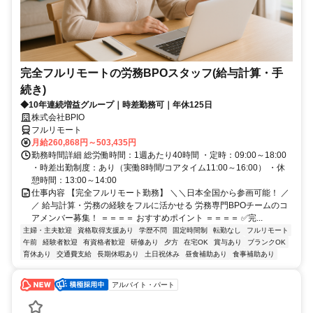
完全フルリモートの労務BPOスタッフ(給与計算・手
続き)
◆10年連続増益グループ｜時差勤務可｜年休125日
株式会社BPIO
フルリモート
月給260,868円～503,435円
勤務時間詳細 総労働時間：1週あたり40時間 ・定時：09:00～18:00
・時差出勤制度：あり（実働8時間/コアタイム11:00～16:00） ・休
憩時間：13:00～14:00
仕事内容 【完全フルリモート勤務】 ＼＼日本全国から参画可能！ ／
／ 給与計算・労務の経験をフルに活かせる 労務専門BPOチームのコ
アメンバー募集！ ＝＝＝＝ おすすめポイント ＝＝＝＝ ✅完...
主婦・主夫歓迎
資格取得支援あり
学歴不問
固定時間制
転勤なし
フルリモート
午前
経験者歓迎
有資格者歓迎
研修あり
夕方
在宅OK
賞与あり
ブランクOK
育休あり
交通費支給
長期休暇あり
土日祝休み
昼食補助あり
食事補助あり
アルバイト・パート