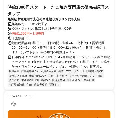
時給1300円スタート。たこ焼き専門店の販売&調理ス
タッフ
無料駐車場完備で安心の車通勤◎ガソリン代も支給！
築地銀だこ イオン銚子店
交通・アクセス 総武本線 銚子駅 車で10分
時給1,300円～1,500円
千葉県銚子市
勤務時間詳細 週2日～、1日4時間～勤務OK。(応相談) ▼営業時間
10：00〜21：00 ▼勤務時間 9：00〜22：00のうち4時間～働けま
す！ 《 シフト例 》 朝の時間を有効活用！ 9...
仕事内容 ◤この求人のPOINT☆◢ ●車通勤可！ガソリン代支給で通勤
もラクラク♬ ●髪色自由！清潔感があればOK！ ●週2日～OK、家庭や
学校と両立◎ ●メニューは超シンプル。 ●調理スキルも接客経...
制服あり
扶養内勤務OK
社員登用あり
副業・WワークOK
1日4時間以内OK
隔週シフト提出
土日祝のみOK
主婦・主夫歓迎
フリーター歓迎
シフト自由
学歴不問
車通勤OK
即日勤務OK
職場見学可
平日のみOK
学生歓迎
未経験者歓迎
午前
経験者歓迎
研修あり
アルバイト・パート