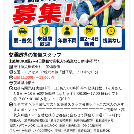
交通誘導の警備スタッフ
未経験OK‼週2～4日勤務で高収入✨残業なし‼年齢不問⭐
鹿行防災株式会社 警備場所
交通・アクセス JR総武本線「銚子駅」より車で11分
日給11,000円～13,000円
茨城県神栖市
勤務時間詳細 実働時間：1日あたり8時間 平均勤務日数：1ヶ月あた
り8日 〜 16日 ■3交替勤務になります ①08:00〜17:00 日勤シフト
②17:00〜01:00 夕勤シフト ③01:0...
仕事内容 ＼✨事業拡大のため警備スタッフ募集✨／ ⭐この求人のおす
すめポイント⭐ ￣￣￣￣￣￣￣￣￣￣￣￣￣￣￣￣￣￣ ✅高時給・高
収入可能！ ✅3交替勤務◎ご都合に合わせて勤務可 ✅週2日～4日で...
制服あり
業界未経験者歓迎
変形労働時間制
扶養内勤務OK
社員登用あり
副業・WワークOK
土日祝のみOK
主婦・主夫歓迎
60代も応募可
フリーター歓迎
バイク通勤OK
早朝
学歴不問
車通勤OK
即日勤務OK