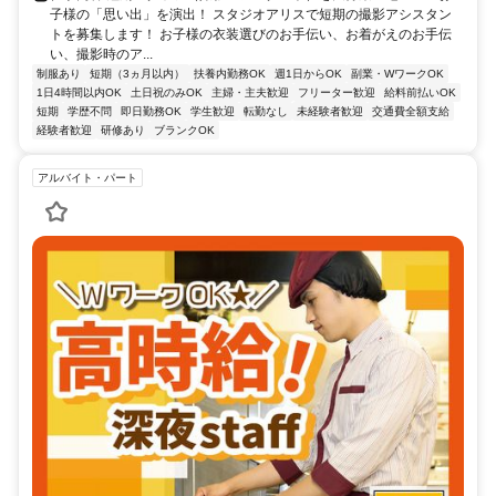
子様の「思い出」を演出！ スタジオアリスで短期の撮影アシスタン
トを募集します！ お子様の衣装選びのお手伝い、お着がえのお手伝
い、撮影時のア...
制服あり
短期（3ヵ月以内）
扶養内勤務OK
週1日からOK
副業・WワークOK
1日4時間以内OK
土日祝のみOK
主婦・主夫歓迎
フリーター歓迎
給料前払いOK
短期
学歴不問
即日勤務OK
学生歓迎
転勤なし
未経験者歓迎
交通費全額支給
経験者歓迎
研修あり
ブランクOK
アルバイト・パート