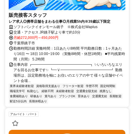
販売接客スタッフ
レア求人◎携帯店舗をまわる仕事◎月残業5h内※39歳以下限定
ソフトバンクイオンモール銚子 ※株式会社Waplus
交通・アクセス JR銚子駅より車で約10分
月給272,000円～450,000円
千葉県銚子市
勤務時間詳細 実働時間：1日あたり8時間 平均勤務日数：1ヶ月あた
り16日 〜 18日 10:00~19:00 （実働8時間・休憩1時間） ■平均残業時
間（月間） 5.2時間
仕事内容 ┏━━━━━━━━━━━━━━━━┓ ✨いろいろなエリ
アを回るお仕事です✨ ┗━Ｖ━━━━━━━━━━━━━━┛ 勤務
場所は、設定勤務地を軸に お住いのエリアの中で 様々な店舗やイベ
ント会場...
業界未経験者歓迎
資格取得支援あり
フリーター歓迎
学歴不問
固定時間制
職場見学可
転勤なし
経験不問
未経験者歓迎
交通費全額支給
残業なし
食費補助あり
研修あり
賞与あり
ブランクOK
育休あり
交通費支給
長期歓迎
駅近5分以内
長期休暇あり
アルバイト・パート