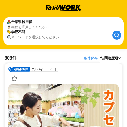
千葉県
松岸駅
職種を選択してください
学歴不問
キーワードを選択してください
808件
条件保存
関連度順
アルバイト・パート