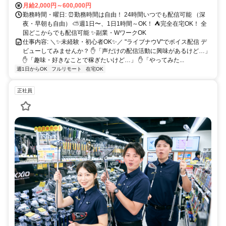
月給2,000円～600,000円
勤務時間・曜日: ⏰勤務時間は自由！ 24時間いつでも配信可能 （深
夜・早朝も自由） ⛅週1日〜、1日1時間～OK！ ⛺完全在宅OK！ 全
国どこからでも配信可能 ✨副業・WワークOK
仕事内容: ＼✨未経験・初心者OK✨／ "ライブナウV"でボイス配信 デ
ビューしてみませんか？ ✋「声だけの配信活動に興味があるけど…」
✋「趣味・好きなことで稼ぎたいけど…」 ✋「やってみた...
週1日からOK
フルリモート
在宅OK
正社員