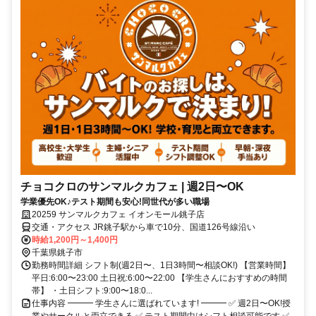
チョコクロのサンマルクカフェ | 週2日〜OK
学業優先OK♪テスト期間も安心!同世代が多い職場
20259 サンマルクカフェ イオンモール銚子店
交通・アクセス JR銚子駅から車で10分、国道126号線沿い
時給1,200円～1,400円
千葉県銚子市
勤務時間詳細 シフト制(週2日〜、1日3時間〜相談OK!) 【営業時間】
平日:6:00〜23:00 土日祝:6:00〜22:00 【学生さんにおすすめの時間
帯】 ・土日シフト:9:00〜18:0...
仕事内容 ━━━ 学生さんに選ばれています! ━━━ ✅ 週2日〜OK!授