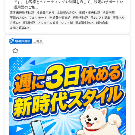
です。 お客様とのミーティングや訪問を通じて、設定のサポートや
運用面のご相...
業界未経験者歓迎
社員登用あり
土日祝のみOK
主婦・主夫歓迎
学歴不問
平日のみOK
フルリモート
交通費全額支給
経験者歓迎
月1シフト提出
研修あり
在宅OK
長期歓迎
フルタイム歓迎
シフト制
週4日以上OK
服装自由
友達と応募OK
正社員