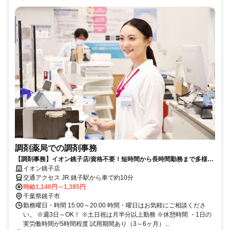
調剤薬局での調剤事務
【調剤事務】イオン銚子店/資格不要！短時間から長時間勤務まで多様な
働き方をご用意♪
イオン銚子店
交通アクセス JR 銚子駅から車で約10分
時給1,140円～1,385円
千葉県銚子市
勤務曜日・時間 15:00～20:00 時間・曜日はお気軽にご相談くださ
い。 ※週3日～OK！ ※土日祝は月半分以上勤務 ※休憩時間 ・1日の
実労働時間が5時間程度 試用期間あり（3～6ヶ月）...