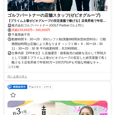
ゴルフパートナーの店舗スタッフ(ゼビオグループ)
【プライム上場ゼビオグループの安定基盤で稼げる】店長昇格で年収80
万〜100万円UPも可能！20代で年収500万円以上の実績多数！役職手当
株式会社ゴルフパートナー (GOLF Partner Co.,LTD.)
は最大12万円支給！
月給230,000円～300,000円
千葉県銚子市
勤務時間 9：30〜20：30のシフト制(実働8時間休憩休憩90分） ◎勤
務開始時間は店舗により異なります ＜シフト例＞ 9：30〜18：30
11：30〜20：30 等 平均残業時間：⽉20時間程...
仕事内容 【PR本文】 1.店舗運営・接客販売の経験を活かして即戦力
として活躍 2.プライム上場ゼビオグループの安定した経営基盤で長く
働ける 3.店長昇格で年収80万〜100万円UPも可能な明確なキャ...
シフト制
同じ企業の求人
アルバイト・パート