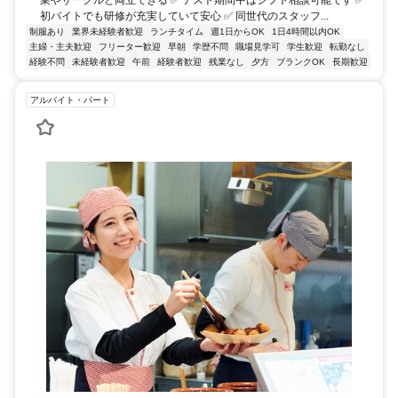
業やサークルと両立できる ✅ テスト期間中はシフト相談可能です ✅
初バイトでも研修が充実していて安心 ✅ 同世代のスタッフ...
制服あり
業界未経験者歓迎
ランチタイム
週1日からOK
1日4時間以内OK
主婦・主夫歓迎
フリーター歓迎
早朝
学歴不問
職場見学可
学生歓迎
転勤なし
経験不問
未経験者歓迎
午前
経験者歓迎
残業なし
夕方
ブランクOK
長期歓迎
アルバイト・パート