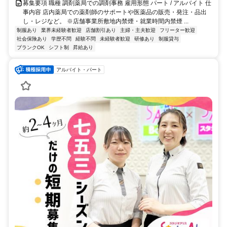
募集要項 職種 調剤薬局での調剤事務 雇用形態 パート / アルバイト 仕
事内容 店内薬局での薬剤師のサポートや医薬品の販売・発注・品出
し・レジなど。 ※店舗事業所敷地内禁煙・就業時間内禁煙 ...
制服あり
業界未経験者歓迎
店舗割引あり
主婦・主夫歓迎
フリーター歓迎
社会保険あり
学歴不問
経験不問
未経験者歓迎
研修あり
制服貸与
ブランクOK
シフト制
昇給あり
アルバイト・パート