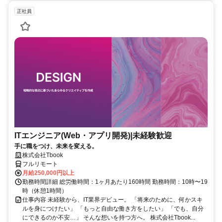
正社員
ITエンジニア(Web・アプリ開発)|未経験歓迎
手に職をつけ、未来を変える。
株式会社Tbook
フルリモート
月給250,000円以上
勤務時間詳細 総労働時間：1ヶ月あたり160時間 勤務時間：10時〜19
時（休憩1時間）
仕事内容 未経験から、IT業界デビュー。 「将来のために、何かスキ
ルを身につけたい」 「もっと自由な働き方をしたい」 「でも、自分
にできるのか不安…」 そんな想いを持つ方へ。 株式会社Tbook...