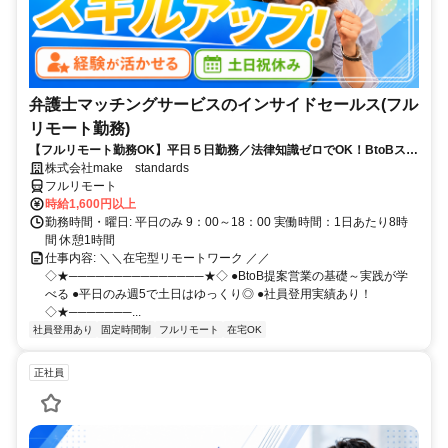
弁護士マッチングサービスのインサイドセールス(フル
リモート勤務)
【フルリモート勤務OK】平日５日勤務／法律知識ゼロでOK！BtoBスキ
ルが身につく営業職
株式会社make standards
フルリモート
時給1,600円以上
勤務時間・曜日: 平日のみ 9：00～18：00 実働時間：1日あたり8時
間 休憩1時間
仕事内容: ＼＼在宅型リモートワーク ／／
◇★───────────────★◇ ●BtoB提案営業の基礎～実践が学
べる ●平日のみ週5で土日はゆっくり◎ ●社員登用実績あり！
◇★───────...
社員登用あり
固定時間制
フルリモート
在宅OK
正社員