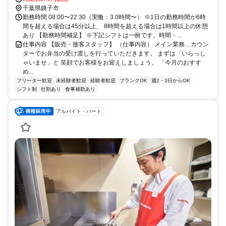
千葉県銚子市
勤務時間 08:00〜22:30（実働：3.0時間〜） ※1日の勤務時間が6時
間を超える場合は45分以上、 8時間を超える場合は1時間以上の休憩
あり 【勤務時間補足】 ※下記シフトは一例です。時間・...
仕事内容 【販売・接客スタッフ】 （仕事内容） メイン業務…カウン
ターでお弁当の受け渡しを行っていただきます。 まずは「いらっし
ゃいませ」と 笑顔でお客様をお迎えしましょう。 「今月のおすす
め...
フリーター歓迎
未経験者歓迎
経験者歓迎
ブランクOK
週2・3日からOK
シフト制
社割あり
食事補助あり
アルバイト・パート