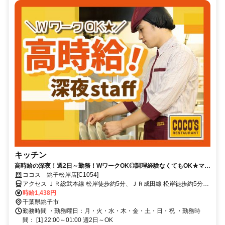
キッチン
高時給の深夜！週2日～勤務！WワークOK◎調理経験なくてもOK★マニ
ュアルあり！短期OK！
ココス 銚子松岸店[C1054]
アクセス ＪＲ総武本線 松岸徒歩約5分、ＪＲ成田線 松岸徒歩約5分、
銚子電気鉄道 銚子徒歩約41分 「松岸駅」徒歩5分/国道356号線
時給1,438円
千葉県銚子市
勤務時間 ・勤務曜日：月・火・水・木・金・土・日・祝 ・勤務時
間： [1] 22:00～01:00 週2日～OK