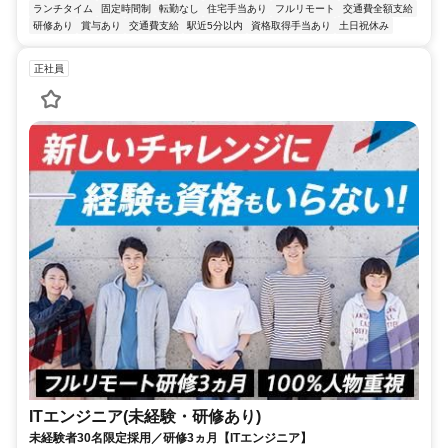
ランチタイム
固定時間制
転勤なし
住宅手当あり
フルリモート
交通費全額支給
研修あり
賞与あり
交通費支給
駅近5分以内
資格取得手当あり
土日祝休み
正社員
ITエンジニア(未経験・研修あり)
未経験者30名限定採用／研修3ヵ月【ITエンジニア】