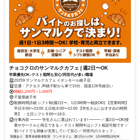
チョコクロのサンマルクカフェ | 週2日〜OK
学業優先OK♪テスト期間も安心!同世代が多い職場
20259 サンマルクカフェ イオンモール銚子店
交通・アクセス JR銚子駅から車で10分、国道126号線沿い
時給1,200円～1,400円
千葉県銚子市
勤務時間詳細 シフト制(週2日〜、1日3時間〜相談OK!) 【営業時間】
平日:6:00〜23:00 土日祝:6:00〜22:00 【学生さんにおすすめの時間
帯】 ・土日シフト:9:00〜18:0...
仕事内容 ━━━ 学生さんに選ばれています! ━━━ ✅ 週2日〜OK!授
業やサークルと両立できる ✅ テスト期間中はシフト相談可能です ✅
初バイトでも研修が充実していて安心 ✅ 同世代のスタッフ...
制服あり
業界未経験者歓迎
ランチタイム
週1日からOK
1日4時間以内OK