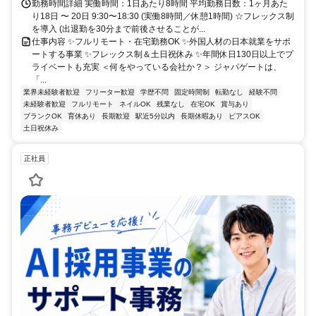
勤務時間詳細 実働時間：1日あたり8時間 平均勤務日数：1ヶ月あた
り18日 〜 20日 9:30〜18:30 (実働8時間／休憩1時間) ☆フレックス制
を導入 (出退勤を30分まで前後させることが...
仕事内容 ✨フルリモート・在宅勤務OK ✨外国人材の日本就業をサポ
ートする事業 ✨フレックス制＆土日祝休み ✨年間休日130日以上でプ
ライベートも充実 ＜何をやっている会社か？＞ ジャパゲートは、
「...
業界未経験者歓迎
フリーター歓迎
学歴不問
固定時間制
転勤なし
経験不問
未経験者歓迎
フルリモート
ネイルOK
残業なし
在宅OK
賞与あり
ブランクOK
育休あり
長期歓迎
駅近5分以内
長期休暇あり
ピアスOK
土日祝休み
正社員