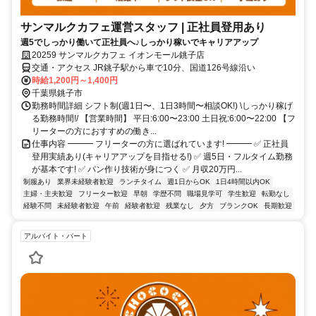
サンマルクカフェ運営スタッフ | 正社員登用あり
週5でしっかり働いて正社員へ♪しっかり稼いでキャリアアップ
20259 サンマルクカフェ イオンモール銚子店
交通・アクセス JR銚子駅から車で10分、国道126号線沿い
時給1,200円～1,400円
千葉県銚子市
勤務時間詳細 シフト制(週1日〜、1日3時間〜相談OK!) \しっかり稼げ
る勤務時間!/ 【営業時間】 平日:6:00〜23:00 土日祝:6:00〜22:00 【フ
リーターの方におすすめの働き...
仕事内容 ━━━ フリーターの方に選ばれています! ━━━ ✅ 正社員
登用実績あり(キャリアアップを目指せる!) ✅ 週5日・フルタイム勤務
が基本です! ✅ パン作り技術が身につく ✅ 月収20万円...
制服あり
業界未経験者歓迎
ランチタイム
週1日からOK
1日4時間以内OK
主婦・主夫歓迎
フリーター歓迎
早朝
学歴不問
職場見学可
学生歓迎
転勤なし
経験不問
未経験者歓迎
午前
経験者歓迎
残業なし
夕方
ブランクOK
長期歓迎
アルバイト・パート