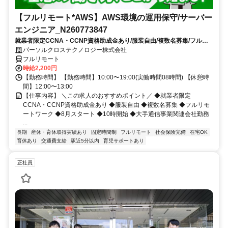
【フルリモート*AWS】AWS環境の運用保守/サーバー
エンジニア_N260773847
就業者限定CCNA・CCNP資格助成金あり/服装自由/複数名募集/フルリ
モートワーク/8月スタート/10時開始/大手通信事業関連会社勤務
パーソルクロステクノロジー株式会社
フルリモート
時給2,200円
【勤務時間】 【勤務時間】10:00〜19:00(実働時間08時間) 【休憩時
間】12:00〜13:00
【仕事内容】 ＼この求人のおすすめポイント／ ◆就業者限定
CCNA・CCNP資格助成金あり ◆服装自由 ◆複数名募集 ◆フルリモ
ートワーク ◆8月スタート ◆10時開始 ◆大手通信事業関連会社勤務
...
長期
産休・育休取得実績あり
固定時間制
フルリモート
社会保険完備
在宅OK
育休あり
交通費支給
駅近5分以内
育児サポートあり
正社員