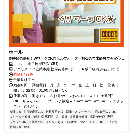
ホール
高時給の深夜！WワークOK◎セルフオーダー制なので未経験でも安心！
週2日～OK！短期OK！
ココス 銚子松岸店[C1054]
アクセス ＪＲ総武本線 松岸徒歩約5分、ＪＲ成田線 松岸徒歩約5分、
銚子電気鉄道 銚子徒歩約41分 「松岸駅」徒歩5分/国道356号線
時給1,438円
千葉県銚子市
勤務時間 ・勤務曜日：月・火・水・木・金・土・日・祝 ・勤務時
間： [1] 22:00～01:00 週2日～OK
仕事内容 ＜働きやすい＆お得がいっぱいのココス！＞ ★週2日～
OK！★ ★初バイト・ブランク歓迎★ /////////////////////////////////// ＜＜スタッ
フだけのお得[1...
制服あり
扶養内勤務OK
社員登用あり
副業・WワークOK
1日4時間以内OK
フリーター歓迎
短期
学歴不問
学生歓迎
未経験者歓迎
経験者歓迎
夜間
ブランクOK
交通費支給
まかないあり
長期歓迎
週2・3日からOK
シフト制
社割あり
深夜