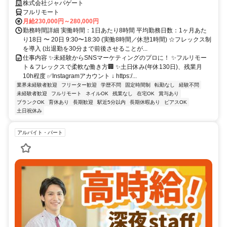
株式会社ジャパゲート
フルリモート
月給230,000円～280,000円
勤務時間詳細 実働時間：1日あたり8時間 平均勤務日数：1ヶ月あた
り18日 〜 20日 9:30〜18:30 (実働8時間／休憩1時間) ☆フレックス制
を導入 (出退勤を30分まで前後させることが...
仕事内容 ✨未経験からSNSマーケティングのプロに！ ✨フルリモー
ト＆フレックスで柔軟な働き方🏢 ✨土日休み(年休130日)、残業月
10h程度 ✅Instagramアカウント ↓ https:/...
業界未経験者歓迎
フリーター歓迎
学歴不問
固定時間制
転勤なし
経験不問
未経験者歓迎
フルリモート
ネイルOK
残業なし
在宅OK
賞与あり
ブランクOK
育休あり
長期歓迎
駅近5分以内
長期休暇あり
ピアスOK
土日祝休み
アルバイト・パート