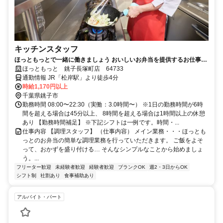
キッチンスタッフ
ほっともっとで一緒に働きましょう おいしいお弁当を提供するお仕事で
す
ほっともっと 銚子長塚町店 64733
通勤情報 JR「松岸駅」より徒歩4分
時給1,170円以上
千葉県銚子市
勤務時間 08:00〜22:30（実働：3.0時間〜） ※1日の勤務時間が6時
間を超える場合は45分以上、 8時間を超える場合は1時間以上の休憩
あり 【勤務時間補足】 ※下記シフトは一例です。時間・...
仕事内容 【調理スタッフ】 （仕事内容） メイン業務・・・ほっとも
っとのお弁当の簡単な調理業務を行っていただきます。 ご飯をよそ
って、おかずを盛り付ける… そんなシンプルなことから始めましょ
う。...
フリーター歓迎
未経験者歓迎
経験者歓迎
ブランクOK
週2・3日からOK
シフト制
社割あり
食事補助あり
アルバイト・パート