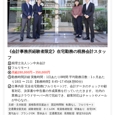
《会計事務所経験者限定》在宅勤務の税務会計スタッ
フ
税理士法人シン中央会計
フルリモート
月給280,000円～350,000円
勤務時間詳細 実働時間：1日あたり8時間 平均勤務日数：1ヶ月あた
り18日 〜 21日 【勤務時間】8:45~17:45(休憩60分)
仕事内容 完全在宅勤務(フルリモート)で、会計データのチェックや顧
客対応、決算書や申告書の作成業務を行っていただきます。 社内の
業務はクラウドサーバー内で完結でき、顧客対応はチャットやメール
が中心なの...
主婦・主夫歓迎
資格取得支援あり
固定時間制
転勤なし
フルリモート
交通費全額支給
経験者歓迎
ネイルOK
有資格者歓迎
研修あり
在宅OK
賞与あり
ブランクOK
育休あり
交通費支給
長期歓迎
駅近5分以内