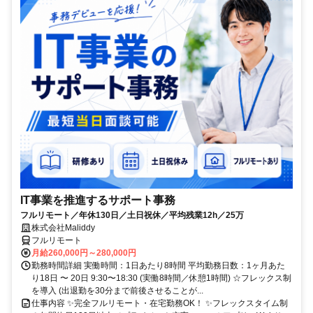
IT事業を推進するサポート事務
フルリモート／年休130日／土日祝休／平均残業12h／25万
株式会社Maliddy
フルリモート
月給260,000円～280,000円
勤務時間詳細 実働時間：1日あたり8時間 平均勤務日数：1ヶ月あた
り18日 〜 20日 9:30〜18:30 (実働8時間／休憩1時間) ☆フレックス制
を導入 (出退勤を30分まで前後させることが...
仕事内容 ✨完全フルリモート・在宅勤務OK！ ✨フレックスタイム制