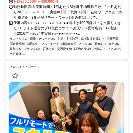
月給230,000円～450,000円
勤務時間詳細 実働時間：1日あたり8時間 平均勤務日数：1ヶ月あた
り20日 9:30～18:30 （実働8時間、休憩1時間） 在宅ワークまたは本
社 ※選択可(８割がリモートワーク) ※必要に応じて...
仕事内容 ▹◃┄▸◂┄▹◃┄▸◂┄▹◃┄▸◂ 当社は400店舗以上を支援してき
た ECサイト運営のプロ集団です！ ✨楽天SOY受賞店舗：17店舗
※2016年～2024年実績 ▹◃┄▸◂┄▹◃┄▸◂...
ランチタイム
副業・WワークOK
主婦・主夫歓迎
資格取得支援あり
学歴不問
固定時間制
転勤なし
フルリモート
経験者歓迎
ネイルOK
研修あり
在宅OK
賞与あり
ブランクOK
育休あり
交通費支給
駅近5分以内
社割あり
ピアスOK
土日祝休み
アルバイト・パート