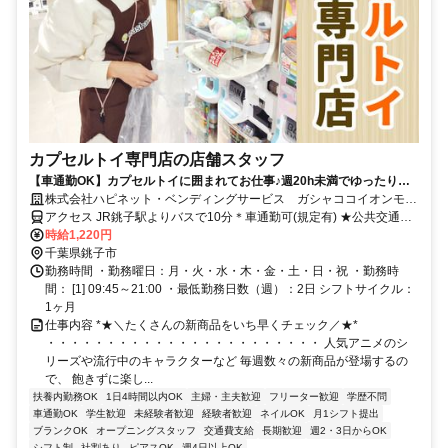
カプセルトイ専門店の店舗スタッフ
【車通勤OK】カプセルトイに囲まれてお仕事♪週20h未満でゆったり勤
務のシフトです◎ネイル＆ピアスOK・髪色自由
株式会社ハピネット・ベンディングサービス ガシャココイオンモー
ル銚子
アクセス JR銚子駅よりバスで10分＊車通勤可(規定有) ★公共交通の
場合交通費全額支給
時給1,220円
千葉県銚子市
勤務時間 ・勤務曜日：月・火・水・木・金・土・日・祝 ・勤務時
間： [1] 09:45～21:00 ・最低勤務日数（週）：2日 シフトサイクル：
1ヶ月
仕事内容 *★＼たくさんの新商品をいち早くチェック／★*
・・・・・・・・・・・・・・・・・・・・・・・ 人気アニメのシ
リーズや流行中のキャラクターなど 毎週数々の新商品が登場するの
で、 飽きずに楽し...
扶養内勤務OK
1日4時間以内OK
主婦・主夫歓迎
フリーター歓迎
学歴不問
車通勤OK
学生歓迎
未経験者歓迎
経験者歓迎
ネイルOK
月1シフト提出
ブランクOK
オープニングスタッフ
交通費支給
長期歓迎
週2・3日からOK
シフト制
社割あり
ピアスOK
週4日以上OK