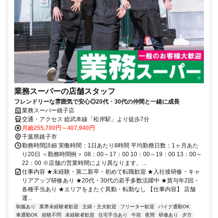
業務スーパーの店舗スタッフ
フレンドリーな雰囲気で安心◎20代・30代の仲間と一緒に成長
業務スーパー銚子店
交通・アクセス 総武本線「松岸駅」より徒歩7分
月給255,780円～407,940円
千葉県銚子市
勤務時間詳細 実働時間：1日あたり8時間 平均勤務日数：1ヶ月あた
り20日 ＜勤務時間例＞ 08：00～17：00 10：00～19：00 13：00～
22：00 ※店舗の営業時間により異なります。...
仕事内容 ★未経験・第二新卒・初めて転職歓迎 ★入社後研修・キャ
リアアップ研修あり ★20代・30代の若手多数活躍中 ★賞与年2回・
各種手当あり ★エリアをまたぐ異動・転勤なし 【仕事内容】 店舗
運...
制服あり
業界未経験者歓迎
主婦・主夫歓迎
フリーター歓迎
バイク通勤OK
車通勤OK
経験不問
未経験者歓迎
住宅手当あり
午前
夜間
研修あり
夕方