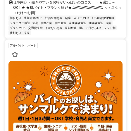
仕事内容 ＜働きやすい＆お得がいっぱいのココス！＞ ★週2日～
OK！★ ★初バイト・ブランク歓迎★ /////////////////////////////////// ＜＜スタッ
フだけのお得[1...
制服あり
扶養内勤務OK
社員登用あり
副業・WワークOK
1日4時間以内OK
フリーター歓迎
短期
学歴不問
学生歓迎
未経験者歓迎
経験者歓迎
夜間
ブランクOK
交通費支給
まかないあり
長期歓迎
週2・3日からOK
シフト制
社割あり
深夜
アルバイト・パート