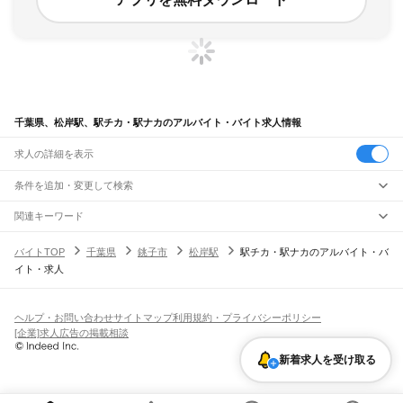
千葉県、松岸駅、駅チカ・駅ナカのアルバイト・バイト求人情報
求人の詳細を表示
条件を追加・変更して検索
市区町村を追加・変更
関連キーワード
完全在宅ワーク 全国
シール貼り 在宅
現在地周辺
ガチャガチャ
犬カフェ
千葉県
駅を追加・変更
バイトTOP
千葉県
銚子市
松岸駅
駅チカ・駅ナカのアルバイト・バ
千葉県
すべて
イト・求人
千葉市
すべて
職種を追加・変更
JR武蔵野線
中央区
花見川区
稲毛区
若葉区
緑区
美浜区
南流山駅
新松戸駅
新八柱駅
東松戸駅
市川大野駅
船橋法典駅
西船橋駅
飲食・フードサービス
銚子市
市川市
船橋市
館山市
木更津市
松戸市
野田市
茂原市
成田市
佐倉市
東金市
特徴を追加・変更
飲食・フードサービス
すべて
ヘルプ・お問い合わせ
サイトマップ
利用規約・プライバシーポリシー
JR中央・総武線
旭市
習志野市
柏市
勝浦市
市原市
流山市
八千代市
我孫子市
鴨川市
鎌ケ谷市
ホールスタッフ
キッチンスタッフ
皿洗い・洗い場
精肉・鮮魚加工
給食調理
人気
[企業]求人広告の掲載相談
市川駅
本八幡駅
下総中山駅
西船橋駅
船橋駅
東船橋駅
津田沼駅
幕張本郷駅
幕張駅
君津市
富津市
浦安市
四街道市
袖ケ浦市
八街市
印西市
白井市
富里市
南房総市
雇用形態を追加・変更
パン屋（ベーカリー）
フードカウンター販売員
バー（BAR）・バーテンダー
日払いOK
高校生歓迎
学生歓迎
深夜の仕事
髪型・髪色自由
ひげOK
ネイルOK
新検見川駅
稲毛駅
西千葉駅
千葉駅
匝瑳市
香取市
山武市
いすみ市
大網白里市
印旛郡
香取郡
山武郡
長生郡
夷隅郡
飲食店補助（開店・閉店準備）
飲食店（店長・マネージャー）
新着求人を受け取る
ピアスOK
アルバイト・パート
履歴書不要
オープニングスタッフ
留学生・外国人活躍中
安房郡
都道府県を変更
営業・販売
JR総武本線
勤務期間
正社員
市川駅
船橋駅
津田沼駅
稲毛駅
千葉駅
東千葉駅
都賀駅
四街道駅
物井駅
佐倉駅
営業・販売
すべて
短期
契約社員
単発・1日OK
長期
期間限定（春夏冬休み等）
南酒々井駅
榎戸駅
八街駅
日向駅
成東駅
松尾駅
横芝駅
飯倉駅
八日市場駅
干潟駅
旭駅