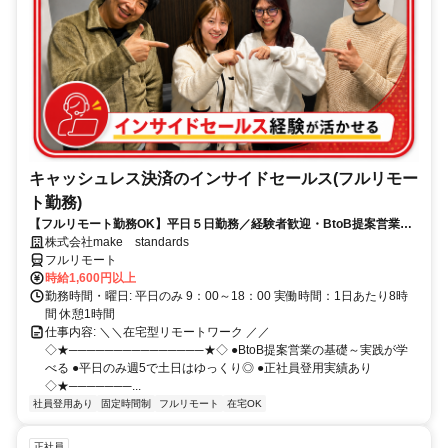
キャッシュレス決済のインサイドセールス(フルリモー
ト勤務)
【フルリモート勤務OK】平日５日勤務／経験者歓迎・BtoB提案営業で
スキルアップ
株式会社make standards
フルリモート
時給1,600円以上
勤務時間・曜日: 平日のみ 9：00～18：00 実働時間：1日あたり8時
間 休憩1時間
仕事内容: ＼＼在宅型リモートワーク ／／
◇★───────────────★◇ ●BtoB提案営業の基礎～実践が学
べる ●平日のみ週5で土日はゆっくり◎ ●正社員登用実績あり
◇★───────...
社員登用あり
固定時間制
フルリモート
在宅OK
正社員