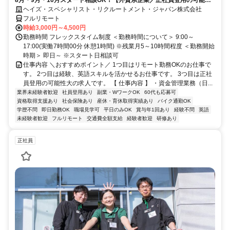
8月・9月・10月スタート相談OK！【外資系企業／正社員登用の可能性
大／700万～800万／リモート勤務OK】経理財務
ヘイズ・スペシャリスト・リクルートメント・ジャパン株式会社
フルリモート
時給3,000円～4,500円
勤務時間 フレックスタイム制度 ＜勤務時間について＞ 9:00～
17:00(実働7時間00分 休憩1時間) ※残業月5～10時間程度 ＜勤務開始
時期＞ 即日～ ※スタート日相談可
仕事内容 ＼おすすめポイント／ 1つ目はリモート勤務OKのお仕事で
す。 2つ目は経験、英語スキルを活かせるお仕事です。 3つ目は正社
員登用の可能性大の求人です。 【 仕事内容 】 ・資金管理業務（日...
業界未経験者歓迎
社員登用あり
副業・WワークOK
60代も応募可
資格取得支援あり
社会保険あり
産休・育休取得実績あり
バイク通勤OK
学歴不問
即日勤務OK
職場見学可
平日のみOK
賞与年1回あり
経験不問
英語
未経験者歓迎
フルリモート
交通費全額支給
経験者歓迎
研修あり
正社員