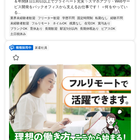
＆年間休日130日以上でプライベート充実 ✨スマホアプリ・Webサー
ビス開発をバックオフィスから支えるお仕事です！ ＜何をやってい
る...
業界未経験者歓迎
フリーター歓迎
学歴不問
固定時間制
転勤なし
経験不問
未経験者歓迎
フルリモート
ネイルOK
残業なし
在宅OK
賞与あり
ブランクOK
育休あり
長期歓迎
駅近5分以内
長期休暇あり
ピアスOK
土日祝休み
派遣社員