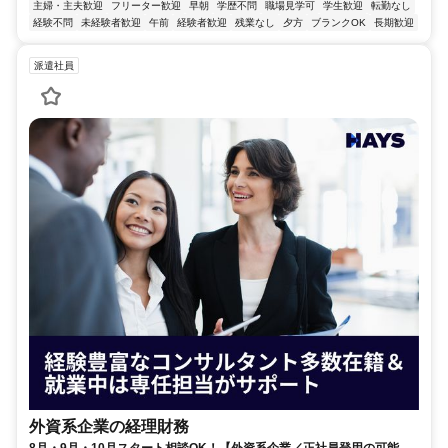
主婦・主夫歓迎
フリーター歓迎
早朝
学歴不問
職場見学可
学生歓迎
転勤なし
経験不問
未経験者歓迎
午前
経験者歓迎
残業なし
夕方
ブランクOK
長期歓迎
派遣社員
外資系企業の経理財務