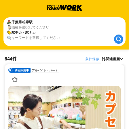
千葉県
千葉県
松岸駅
松岸駅
職種を選択してください
駅チカ・駅ナカ
駅チカ・駅ナカ
キーワードを選択してください
644件
条件保存
関連度順
アルバイト・パート