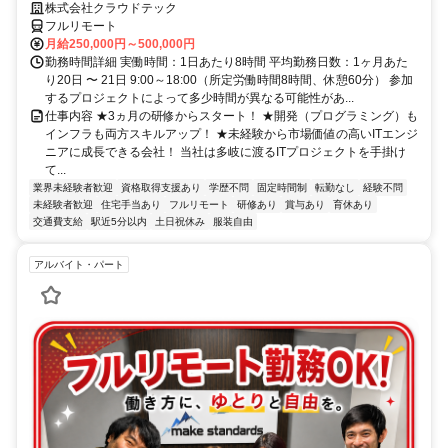
株式会社クラウドテック
フルリモート
月給250,000円～500,000円
勤務時間詳細 実働時間：1日あたり8時間 平均勤務日数：1ヶ月あた
り20日 〜 21日 9:00～18:00（所定労働時間8時間、休憩60分） 参加
するプロジェクトによって多少時間が異なる可能性があ...
仕事内容 ★3ヵ月の研修からスタート！ ★開発（プログラミング）も
インフラも両方スキルアップ！ ★未経験から市場価値の高いITエンジ
ニアに成長できる会社！ 当社は多岐に渡るITプロジェクトを手掛け
て...
業界未経験者歓迎
資格取得支援あり
学歴不問
固定時間制
転勤なし
経験不問
未経験者歓迎
住宅手当あり
フルリモート
研修あり
賞与あり
育休あり
交通費支給
駅近5分以内
土日祝休み
服装自由
アルバイト・パート