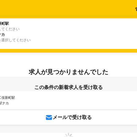
新町駅
新町駅
してください
ナカ
ナカ
を選択してください
求人が見つかりませんでした
この条件の新着求人を受け取る
 二俣新町駅
駅ナカ
メールで受け取る