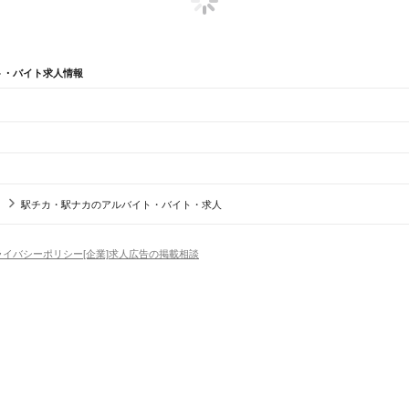
ト・バイト求人情報
辺
ガチャガチャ
犬カフェ
駅チカ・駅ナカのアルバイト・バイト・求人
船橋法典駅
西船橋駅
ライバシーポリシー
[企業]求人広告の掲載相談
野田市
茂原市
成田市
佐倉市
東金市
旭市
習志野市
柏市
勝浦市
市原市
流山市
八千代市
我孫子市
鴨
香取市
山武市
いすみ市
大網白里市
印旛郡
香取郡
山武郡
長生郡
夷隅郡
安房郡
場
精肉・鮮魚加工
給食調理
パン屋（ベーカリー）
フードカウンター販売員
バー（BAR）・
橋駅
津田沼駅
幕張本郷駅
幕張駅
新検見川駅
稲毛駅
西千葉駅
千葉駅
・髪色自由
ひげOK
ネイルOK
ピアスOK
履歴書不要
オープニングスタッフ
留学生・外国人活躍
賀駅
四街道駅
物井駅
佐倉駅
南酒々井駅
榎戸駅
八街駅
日向駅
成東駅
松尾駅
横芝駅
飯倉駅
八日市
）
トセールス
コンビニ
フードカウンター販売員
アパレル
家電量販店・携帯販売（携帯ショップ
日からOK
週4日以上OK
時間や曜日が選べる・シフト自由
固定時間・固定シフト制
シフト制
柏駅
北柏駅
我孫子駅
天王台駅
アミューズメントスタッフ
パチンコ・スロット
その他旅行・レジャー・イベント
の仕事
深夜の仕事
1日4時間以内OK
フルタイム歓迎
残業なし