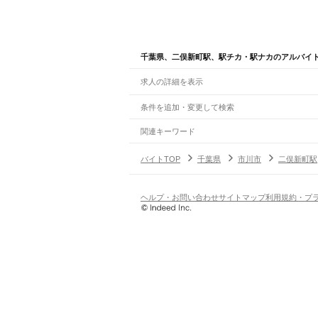
千葉県、二俣新町駅、駅チカ・駅ナカのアルバイ
求人の詳細を表示
条件を追加・変更して検索
市区町村を追加・変更
関連キーワード
完全在宅ワーク 全国
シール貼り 在宅
現在地周
千葉県
駅を追加・変更
バイトTOP
千葉県
市川市
二俣新町駅
千葉県
すべて
千葉市
すべて
職種を追加・変更
JR武蔵野線
中央区
花見川区
稲毛区
若葉区
緑区
美浜区
南流山駅
新松戸駅
新八柱駅
東松戸駅
市川大野駅
飲食・フードサービス
ヘルプ・お問い合わせ
サイトマップ
利用規約・プ
銚子市
市川市
船橋市
館山市
木更津市
松戸市
特徴を追加・変更
飲食・フードサービス
すべて
JR中央・総武線
八街市
印西市
白井市
富里市
南房総市
匝瑳市
ホールスタッフ
キッチンスタッフ
皿洗い・洗い
人気
市川駅
本八幡駅
下総中山駅
西船橋駅
船橋駅
東船
雇用形態を追加・変更
飲食店（店長・マネージャー）
日払いOK
高校生歓迎
学生歓迎
深夜の仕事
髪型
営業・販売
JR総武本線
勤務期間
アルバイト・パート
都道府県を変更
市川駅
船橋駅
津田沼駅
稲毛駅
千葉駅
東千葉駅
都
営業・販売
すべて
短期
正社員
単発・1日OK
長期
期間限定（春夏冬休み等
営業
テレフォンアポインター（テレアポ）
ルー
シフト
契約社員
JR常磐線(上野～取手)
旅行・レジャー・イベント
土日祝のみOK
派遣社員
平日のみOK
週1日からOK
週2・3
松戸駅
北松戸駅
馬橋駅
新松戸駅
北小金駅
南柏駅
旅行・レジャー・イベント
すべて
変形労働時間制
業務委託
ホテルスタッフ（フロント等）
レジャー施設・
働く時間
JR外房線
倉庫・物流管理
早朝・朝の仕事
昼の仕事
夕方からの仕事
夜から