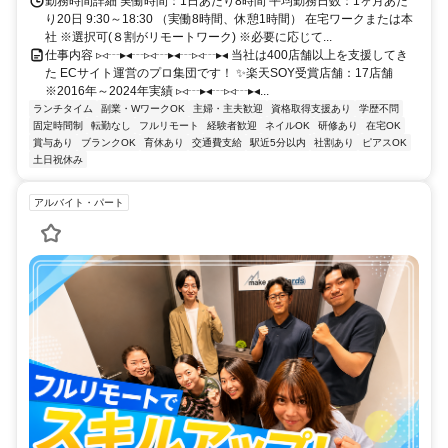
勤務時間詳細 実働時間：1日あたり8時間 平均勤務日数：1ヶ月あた
り20日 9:30～18:30 （実働8時間、休憩1時間） 在宅ワークまたは本
社 ※選択可(８割がリモートワーク) ※必要に応じて...
仕事内容 ▹◃┄▸◂┄▹◃┄▸◂┄▹◃┄▸◂ 当社は400店舗以上を支援してき
た ECサイト運営のプロ集団です！ ✨楽天SOY受賞店舗：17店舗
※2016年～2024年実績 ▹◃┄▸◂┄▹◃┄▸◂...
ランチタイム
副業・WワークOK
主婦・主夫歓迎
資格取得支援あり
学歴不問
固定時間制
転勤なし
フルリモート
経験者歓迎
ネイルOK
研修あり
在宅OK
賞与あり
ブランクOK
育休あり
交通費支給
駅近5分以内
社割あり
ピアスOK
土日祝休み
アルバイト・パート