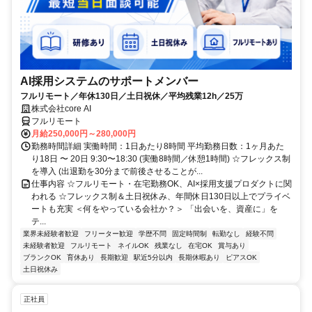
AI採用システムのサポートメンバー
フルリモート／年休130日／土日祝休／平均残業12h／25万
株式会社core AI
フルリモート
月給250,000円～280,000円
勤務時間詳細 実働時間：1日あたり8時間 平均勤務日数：1ヶ月あた
り18日 〜 20日 9:30〜18:30 (実働8時間／休憩1時間) ☆フレックス制
を導入 (出退勤を30分まで前後させることが...
仕事内容 ☆フルリモート・在宅勤務OK、AI×採用支援プロダクトに関
われる ☆フレックス制＆土日祝休み、年間休日130日以上でプライベ
ートも充実 ＜何をやっている会社か？＞ 「出会いを、資産に」を
テ...
業界未経験者歓迎
フリーター歓迎
学歴不問
固定時間制
転勤なし
経験不問
未経験者歓迎
フルリモート
ネイルOK
残業なし
在宅OK
賞与あり
ブランクOK
育休あり
長期歓迎
駅近5分以内
長期休暇あり
ピアスOK
土日祝休み
正社員