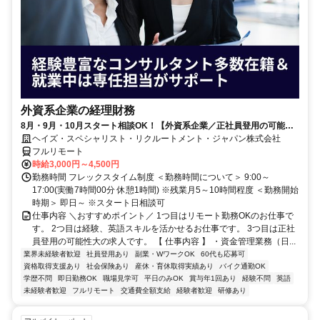
外資系企業の経理財務
8月・9月・10月スタート相談OK！【外資系企業／正社員登用の可能性
大／700万～800万／リモート勤務OK】経理財務
ヘイズ・スペシャリスト・リクルートメント・ジャパン株式会社
フルリモート
時給3,000円～4,500円
勤務時間 フレックスタイム制度 ＜勤務時間について＞ 9:00～
17:00(実働7時間00分 休憩1時間) ※残業月5～10時間程度 ＜勤務開始
時期＞ 即日～ ※スタート日相談可
仕事内容 ＼おすすめポイント／ 1つ目はリモート勤務OKのお仕事で
す。 2つ目は経験、英語スキルを活かせるお仕事です。 3つ目は正社
員登用の可能性大の求人です。 【 仕事内容 】 ・資金管理業務（日...
業界未経験者歓迎
社員登用あり
副業・WワークOK
60代も応募可
資格取得支援あり
社会保険あり
産休・育休取得実績あり
バイク通勤OK
学歴不問
即日勤務OK
職場見学可
平日のみOK
賞与年1回あり
経験不問
英語
未経験者歓迎
フルリモート
交通費全額支給
経験者歓迎
研修あり