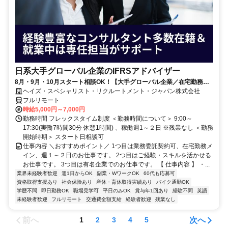
日系大手グローバル企業のIFRSアドバイザー
8月・9月・10月スタート相談OK！【大手グローバル企業／在宅勤務メ
イン／週1～2日勤務】IFRSアドバイザー
ヘイズ・スペシャリスト・リクルートメント・ジャパン株式会社
フルリモート
時給5,000円～7,000円
勤務時間 フレックスタイム制度 ＜勤務時間について＞ 9:00～
17:30(実働7時間30分 休憩1時間) 、稼働週1～２日 ※残業なし ＜勤務
開始時期＞ スタート日相談可
仕事内容 ＼おすすめポイント／ 1つ目は業務委託契約可、在宅勤務メ
イン、週１～２日のお仕事です。 2つ目はご経験・スキルを活かせる
お仕事です。 3つ目は有名企業でのお仕事です。 【 仕事内容 】 ・...
業界未経験者歓迎
週1日からOK
副業・WワークOK
60代も応募可
資格取得支援あり
社会保険あり
産休・育休取得実績あり
バイク通勤OK
学歴不問
即日勤務OK
職場見学可
平日のみOK
賞与年1回あり
経験不問
英語
未経験者歓迎
フルリモート
交通費全額支給
経験者歓迎
残業なし
前へ
次へ
1
2
3
4
5