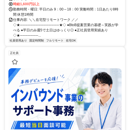
時給1,600円以上
勤務時間・曜日: 平日のみ 9：00～18：00 実働時間：1日あたり8時
間 休憩1時間
仕事内容: ＼＼在宅型リモートワーク ／／
◇★───────────────★◇ ●BtoB提案営業の基礎～実践が学
べる ●平日のみ週5で土日はゆっくり◎ ●正社員登用実績あり
◇★───────...
社員登用あり
固定時間制
フルリモート
在宅OK
正社員