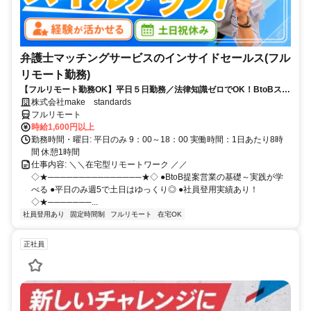
弁護士マッチングサービスのインサイドセールス(フル
リモート勤務)
【フルリモート勤務OK】平日５日勤務／法律知識ゼロでOK！BtoBスキ
ルが身につく営業職
株式会社make standards
フルリモート
時給1,600円以上
勤務時間・曜日: 平日のみ 9：00～18：00 実働時間：1日あたり8時
間 休憩1時間
仕事内容: ＼＼在宅型リモートワーク ／／
◇★───────────────★◇ ●BtoB提案営業の基礎～実践が学
べる ●平日のみ週5で土日はゆっくり◎ ●社員登用実績あり！
◇★───────...
社員登用あり
固定時間制
フルリモート
在宅OK
正社員