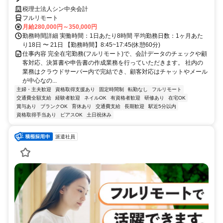
税理士法人シン中央会計
フルリモート
月給280,000円～350,000円
勤務時間詳細 実働時間：1日あたり8時間 平均勤務日数：1ヶ月あた
り18日 〜 21日 【勤務時間】8:45~17:45(休憩60分)
仕事内容 完全在宅勤務(フルリモート)で、会計データのチェックや顧
客対応、決算書や申告書の作成業務を行っていただきます。 社内の
業務はクラウドサーバー内で完結でき、顧客対応はチャットやメール
が中心なの...
主婦・主夫歓迎
資格取得支援あり
固定時間制
転勤なし
フルリモート
交通費全額支給
経験者歓迎
ネイルOK
有資格者歓迎
研修あり
在宅OK
賞与あり
ブランクOK
育休あり
交通費支給
長期歓迎
駅近5分以内
資格取得手当あり
ピアスOK
土日祝休み
派遣社員