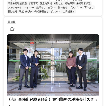
業界未経験者歓迎
学歴不問
固定時間制
転勤なし
経験不問
未経験者歓迎
フルリモート
ネイルOK
残業なし
在宅OK
賞与あり
ブランクOK
育休あり
長期歓迎
駅近5分以内
長期休暇あり
ピアスOK
土日祝休み
正社員
《会計事務所経験者限定》在宅勤務の税務会計スタッ
フ