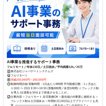
AI事業を推進するサポート事務
フルリモート／年休130日／土日祝休／平均残業12h／25万
株式会社ジャパゲートシステムズ
フルリモート
月給250,000円～280,000円
勤務時間詳細 実働時間：1日あたり8時間 平均勤務日数：1ヶ月あた
り18日 〜 20日 9:30〜18:30 (実働8時間／休憩1時間) ☆フレックス制
を導入 (出退勤を30分まで前後させることが...
仕事内容 ✨フルリモート,在宅勤務OK ✨最先端のAI事業に挑戦する ✨
フレックス制＆土日祝休み ✨年間休日130日以上でプライベートも充
実 ┏━━━━━━━━━━━┓ ＜何をやっている会社か？＞ ...