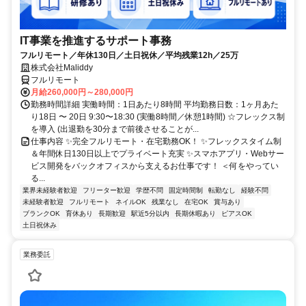
IT事業を推進するサポート事務
フルリモート／年休130日／土日祝休／平均残業12h／25万
株式会社Maliddy
フルリモート
月給260,000円～280,000円
勤務時間詳細 実働時間：1日あたり8時間 平均勤務日数：1ヶ月あた
り18日 〜 20日 9:30〜18:30 (実働8時間／休憩1時間) ☆フレックス制
を導入 (出退勤を30分まで前後させることが...
仕事内容 ✨完全フルリモート・在宅勤務OK！ ✨フレックスタイム制
＆年間休日130日以上でプライベート充実 ✨スマホアプリ・Webサー
ビス開発をバックオフィスから支えるお仕事です！ ＜何をやってい
る...
業界未経験者歓迎
フリーター歓迎
学歴不問
固定時間制
転勤なし
経験不問
未経験者歓迎
フルリモート
ネイルOK
残業なし
在宅OK
賞与あり
ブランクOK
育休あり
長期歓迎
駅近5分以内
長期休暇あり
ピアスOK
土日祝休み
業務委託