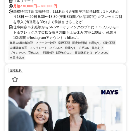
フルリモート
月給230,000円～280,000円
勤務時間詳細 実働時間：1日あたり8時間 平均勤務日数：1ヶ月あた
り18日 〜 20日 9:30〜18:30 (実働8時間／休憩1時間) ☆フレックス制
を導入 (出退勤を30分まで前後させることが...
仕事内容 ✨未経験からSNSマーケティングのプロに！ ✨フルリモー
ト＆フレックスで柔軟な働き方🏢 ✨土日休み(年休130日)、残業月
10h程度 ✅Instagramアカウント ↓ https:/...
業界未経験者歓迎
フリーター歓迎
学歴不問
固定時間制
転勤なし
経験不問
未経験者歓迎
フルリモート
ネイルOK
残業なし
在宅OK
賞与あり
ブランクOK
育休あり
長期歓迎
駅近5分以内
長期休暇あり
ピアスOK
土日祝休み
派遣社員