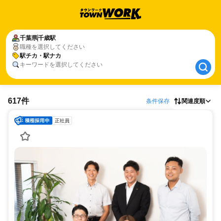
千葉県
千葉県
千歳駅
千歳駅
職種を選択してください
駅チカ・駅ナカ
駅チカ・駅ナカ
キーワードを選択してください
617件
条件保存
関連度順
正社員