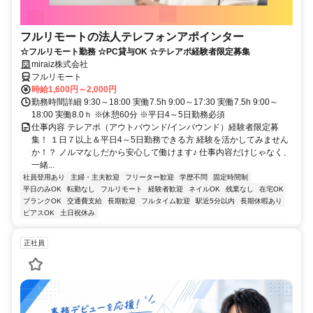
フルリモートの法人テレフォンアポインター
☆フルリモート勤務 ☆PC貸与OK ☆テレアポ経験者限定募集
miraiz株式会社
フルリモート
時給1,600円～2,000円
勤務時間詳細 9:30～18:00 実働7.5h 9:00～17:30 実働7.5h 9:00～
18:00 実働8.0ｈ ※休憩60分 ※平日4～5日勤務必須
仕事内容 テレアポ（アウトバウンド/インバウンド）経験者限定募
集！ １日７以上＆平日4～5日勤務できる方 経験を活かしてみません
か！？ ノルマなしだから安心して働けます♪ 仕事内容だけじゃなく、
一緒...
社員登用あり
主婦・主夫歓迎
フリーター歓迎
学歴不問
固定時間制
平日のみOK
転勤なし
フルリモート
経験者歓迎
ネイルOK
残業なし
在宅OK
ブランクOK
交通費支給
長期歓迎
フルタイム歓迎
駅近5分以内
長期休暇あり
ピアスOK
土日祝休み
正社員