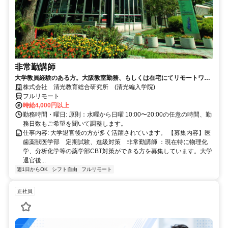
非常勤講師
大学教員経験のある方。大阪教室勤務、もしくは在宅にてリモートワー
ク可能。退官した先生が活躍中。
株式会社 清光教育総合研究所 (清光編入学院)
フルリモート
時給4,000円以上
勤務時間・曜日: 原則：水曜から日曜 10:00〜20:00の任意の時間、勤
務日数もご希望を聞いて調整します。
仕事内容: 大学退官後の方が多く活躍されています。 【募集内容】医
歯薬獣医学部 定期試験、進級対策 非常勤講師 ：現在特に物理化
学、分析化学等の薬学部CBT対策ができる方を募集しています。大学
退官後...
週1日からOK
シフト自由
フルリモート
正社員