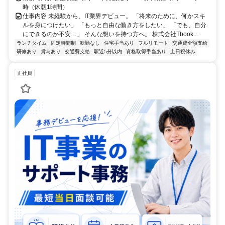
時（休憩1時間）
仕事内容 未経験から、IT業界デビュー。 「将来のために、何かスキ
ルを身につけたい」 「もっと自由な働き方をしたい」 「でも、自分
にできるのか不安…」 そんな想いを持つ方へ。 株式会社Tbook...
ランチタイム
固定時間制
転勤なし
住宅手当あり
フルリモート
交通費全額支給
研修あり
賞与あり
交通費支給
駅近5分以内
資格取得手当あり
土日祝休み
正社員