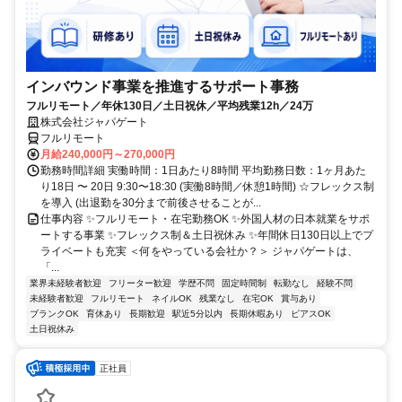
インバウンド事業を推進するサポート事務
フルリモート／年休130日／土日祝休／平均残業12h／24万
株式会社ジャパゲート
フルリモート
月給240,000円～270,000円
勤務時間詳細 実働時間：1日あたり8時間 平均勤務日数：1ヶ月あた
り18日 〜 20日 9:30〜18:30 (実働8時間／休憩1時間) ☆フレックス制
を導入 (出退勤を30分まで前後させることが...
仕事内容 ✨フルリモート・在宅勤務OK ✨外国人材の日本就業をサポ
ートする事業 ✨フレックス制＆土日祝休み ✨年間休日130日以上でプ
ライベートも充実 ＜何をやっている会社か？＞ ジャパゲートは、
「...
業界未経験者歓迎
フリーター歓迎
学歴不問
固定時間制
転勤なし
経験不問
未経験者歓迎
フルリモート
ネイルOK
残業なし
在宅OK
賞与あり
ブランクOK
育休あり
長期歓迎
駅近5分以内
長期休暇あり
ピアスOK
土日祝休み
正社員