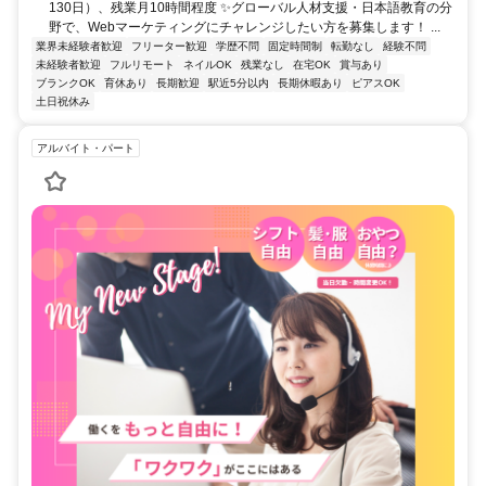
130日）、残業月10時間程度 ✨グローバル人材支援・日本語教育の分
野で、Webマーケティングにチャレンジしたい方を募集します！ ...
業界未経験者歓迎
フリーター歓迎
学歴不問
固定時間制
転勤なし
経験不問
未経験者歓迎
フルリモート
ネイルOK
残業なし
在宅OK
賞与あり
ブランクOK
育休あり
長期歓迎
駅近5分以内
長期休暇あり
ピアスOK
土日祝休み
アルバイト・パート