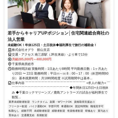
若手からキャリアUPポジション│住宅関連総合商社の
法人営業
未経験OK！年休125日・土日祝休◆福利厚生で旅行の補助金！
株式会社オグラ 館山支店
交通・アクセス 南三原駅（JR在来線）-より車で13分
月給285,000円～400,000円
千葉県南房総市
勤務時間詳細 実働時間：1日あたり8時間 平均勤務日数：1ヶ月あた
り20日 〜 22日 勤務時間：平日㈪～㈮ 8：00～17：00（休憩時間60
分） 基本残業時間：月18時間程度 ※試用期間中は基本...
仕事内容 ￣￣￣￣￣￣￣￣￣￣￣￣￣￣￣￣￣￣￣ ⭐求人の魅力⭐ ￣
￣￣￣￣￣￣￣￣￣￣￣￣￣￣￣￣￣￣ ◆年間休日125日×土日祝休
み ◆千葉ロッテマリーンズ／鹿島アントラーズの試合が福利厚生で
観覧...
業界未経験者歓迎
ランチタイム
副業・WワークOK
資格取得支援あり
フリーター歓迎
バイク通勤OK
学歴不問
車通勤OK
固定時間制
職場見学可
転勤なし
経験不問
未経験者歓迎
経験者歓迎
有資格者歓迎
研修あり
賞与あり
育休あり
交通費支給
長期歓迎