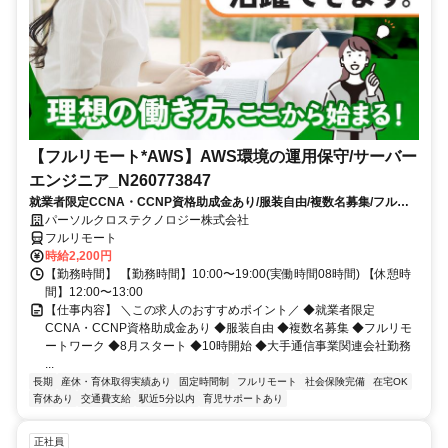
【フルリモート*AWS】AWS環境の運用保守/サーバー
エンジニア_N260773847
就業者限定CCNA・CCNP資格助成金あり/服装自由/複数名募集/フルリ
モートワーク/8月スタート/10時開始/大手通信事業関連会社勤務
パーソルクロステクノロジー株式会社
フルリモート
時給2,200円
【勤務時間】 【勤務時間】10:00〜19:00(実働時間08時間) 【休憩時
間】12:00〜13:00
【仕事内容】 ＼この求人のおすすめポイント／ ◆就業者限定
CCNA・CCNP資格助成金あり ◆服装自由 ◆複数名募集 ◆フルリモ
ートワーク ◆8月スタート ◆10時開始 ◆大手通信事業関連会社勤務
...
長期
産休・育休取得実績あり
固定時間制
フルリモート
社会保険完備
在宅OK
育休あり
交通費支給
駅近5分以内
育児サポートあり
正社員