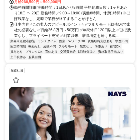
月給268,500円～500,000円
勤務時間詳細 実働時間：1日あたり8時間 平均勤務日数：1ヶ月あた
り18日 〜 20日 勤務時間／9:00～18:00 (実働8時間、休憩1時間) ※ほ
ぼ残業なし、定時で業務が終了することがほとん...
仕事内容 ⭐この求人のアピールポイント⭐ ✅フルリモート勤務OKで出
社の必要なし ✅月給26.8万円～50万円 ✅年間休日120日以上 ✅ほぼ残
業なし、プライベート充実 ✅創業以来、増収増益を続ける成...
業界未経験者歓迎
ランチタイム
副業・WワークOK
資格取得支援あり
学歴不問
固定時間制
転勤なし
経験不問
フルリモート
残業なし
研修あり
在宅OK
賞与あり
ブランクOK
育休あり
交通費支給
駅近5分以内
資格取得手当あり
土日祝休み
服装自由
派遣社員