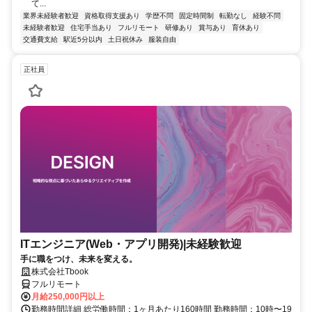
て...
業界未経験者歓迎
資格取得支援あり
学歴不問
固定時間制
転勤なし
経験不問
未経験者歓迎
住宅手当あり
フルリモート
研修あり
賞与あり
育休あり
交通費支給
駅近5分以内
土日祝休み
服装自由
正社員
ITエンジニア(Web・アプリ開発)|未経験歓迎
手に職をつけ、未来を変える。
株式会社Tbook
フルリモート
月給250,000円以上
勤務時間詳細 総労働時間：1ヶ月あたり160時間 勤務時間：10時〜19