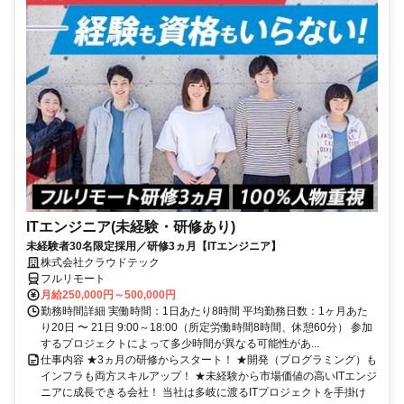
ITエンジニア(未経験・研修あり)
未経験者30名限定採用／研修3ヵ月【ITエンジニア】
株式会社クラウドテック
フルリモート
月給250,000円～500,000円
勤務時間詳細 実働時間：1日あたり8時間 平均勤務日数：1ヶ月あた
り20日 〜 21日 9:00～18:00（所定労働時間8時間、休憩60分） 参加
するプロジェクトによって多少時間が異なる可能性があ...
仕事内容 ★3ヵ月の研修からスタート！ ★開発（プログラミング）も
インフラも両方スキルアップ！ ★未経験から市場価値の高いITエンジ
ニアに成長できる会社！ 当社は多岐に渡るITプロジェクトを手掛け