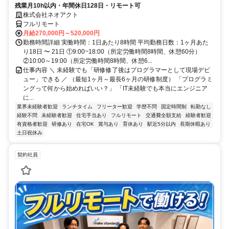
残業月10h以内・年間休日128日・リモート可
株式会社ネオアクト
フルリモート
月給270,000円～520,000円
勤務時間詳細 実働時間：1日あたり8時間 平均勤務日数：1ヶ月あた
り18日 〜 21日 ①9:00~18:00（所定労働時間8時間、休憩60分）
②10:00～19:00（所定労働時間8時間、休憩6...
仕事内容 ＼ 未経験でも「研修修了後はプログラマーとして現場デビ
ュー」できる ／ （最短1ヶ月～最長6ヶ月の研修制度） 「プログラミ
ングって何から始めればいい？」 「IT未経験でも本当にエンジニア
に...
業界未経験者歓迎
ランチタイム
フリーター歓迎
学歴不問
固定時間制
転勤なし
経験不問
未経験者歓迎
住宅手当あり
フルリモート
交通費全額支給
経験者歓迎
有資格者歓迎
研修あり
在宅OK
賞与あり
育休あり
駅近5分以内
長期休暇あり
土日祝休み
契約社員