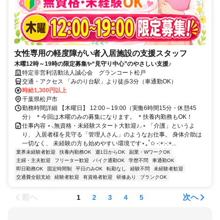
女性専用の軽度障がい者入居施設の支援スタッフ
木曜12時～19時の限定募集✨“見守り中心”のやさしい支援♪
特定非営利活動法人誠心会 グランコート松戸
交通・アクセス 「みのり台駅」より徒歩3分（車通勤OK）
時給1,300円以上
千葉県松戸市
勤務時間詳細 【木曜日】 12:00～19:00（実働6時間15分・休憩45
分） ＊今回は木曜のみの募集になります。 ＊扶養内勤務もOK！
仕事内容 ⋆⸜無資格・未経験スタート大歓迎♪⸝⋆ 「介護」というよ
り、 入居者様を見守る「管理人さん」のようなお仕事。 身体介助は
一切なく、 未経験の方も始めやすい環境です⋆｡˚✩ -:+:-:+...
業界未経験者歓迎
扶養内勤務OK
週1日からOK
副業・WワークOK
主婦・主夫歓迎
フリーター歓迎
バイク通勤OK
学歴不問
車通勤OK
即日勤務OK
固定時間制
平日のみOK
転勤なし
経験不問
未経験者歓迎
交通費全額支給
経験者歓迎
有資格者歓迎
研修あり
ブランクOK
前へ
次へ
1
2
3
4
5