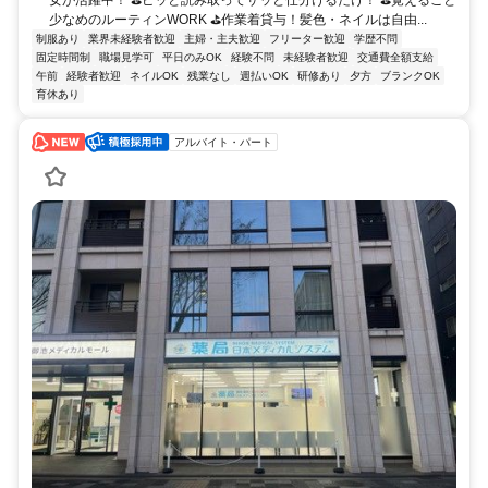
少なめのルーティンWORK ⛳作業着貸与！髪色・ネイルは自由...
制服あり
業界未経験者歓迎
主婦・主夫歓迎
フリーター歓迎
学歴不問
固定時間制
職場見学可
平日のみOK
経験不問
未経験者歓迎
交通費全額支給
午前
経験者歓迎
ネイルOK
残業なし
週払いOK
研修あり
夕方
ブランクOK
育休あり
アルバイト・パート