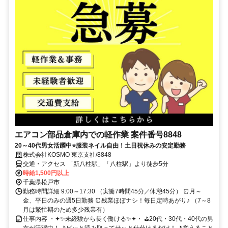
エアコン部品倉庫内での軽作業 案件番号8848
20～40代男女活躍中⭐服装ネイル自由！土日祝休みの安定勤務
株式会社KOSMO 東京支社/8848
交通・アクセス 「新八柱駅」「八柱駅」より徒歩5分
時給1,500円以上
千葉県松戸市
勤務時間詳細 9:00～17:30 （実働7時間45分／休憩45分） ⏰月～
金、平日のみの週5日勤務 ⏰残業ほぼナシ！毎日定時あがり♪ （7～8
月は繁忙期のため多少残業有）
仕事内容 ・✦✨未経験から長く働ける✨✦・ ⛳20代・30代・40代の男
女が活躍中！ ⛳ピッと読み取ってサッと仕分けるだけ！ ⛳覚えること