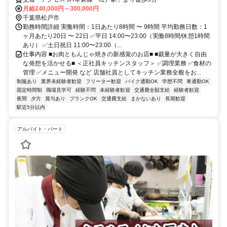
月給240,000円～300,000円
千葉県松戸市
勤務時間詳細 実働時間：1日あたり8時間 〜 9時間 平均勤務日数：1
ヶ月あたり20日 〜 22日 ✅平日 14:00〜23:00（実働8時間/休憩1時間
あり） ✅土日祝日 11:00〜23:00（...
仕事内容 ■お肉ともんじゃ焼きの新感覚のお店■ ■裁量が大きく自由
な発想を活かせる■ ＜正社員キッチンスタッフ＞ ✅調理業務 ✅食材の
管理 ✅メニュー開発 など 店舗社員としてキッチン業務全般をお...
制服あり
業界未経験者歓迎
フリーター歓迎
バイク通勤OK
学歴不問
車通勤OK
固定時間制
職場見学可
経験不問
未経験者歓迎
交通費全額支給
経験者歓迎
夜間
夕方
賞与あり
ブランクOK
交通費支給
まかないあり
長期歓迎
駅近5分以内
アルバイト・パート