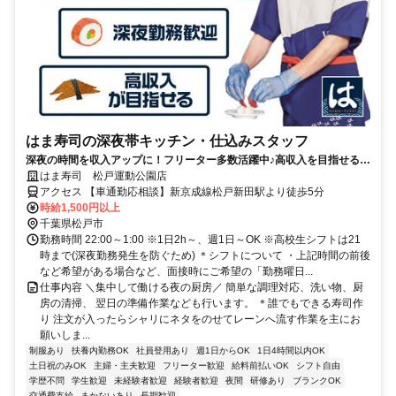
はま寿司の深夜帯キッチン・仕込みスタッフ
深夜の時間を収入アップに！フリーター多数活躍中♪高収入を目指せる環
境です！
はま寿司 松戸運動公園店
アクセス 【車通勤応相談】新京成線松戸新田駅より徒歩5分
時給1,500円以上
千葉県松戸市
勤務時間 22:00～1:00 ※1日2h～、週1日～OK ※高校生シフトは21
時まで(深夜勤務発生を防ぐため) ＊シフトについて ・上記時間の前後
など希望がある場合など、面接時にご希望の「勤務曜日...
仕事内容 ＼集中して働ける夜の厨房／ 簡単な調理対応、洗い物、厨
房の清掃、 翌日の準備作業なども行います。 ＊誰でもできる寿司作
り 注文が入ったらシャリにネタをのせてレーンへ流す作業を主にお
願いしま...
制服あり
扶養内勤務OK
社員登用あり
週1日からOK
1日4時間以内OK
土日祝のみOK
主婦・主夫歓迎
フリーター歓迎
給料前払いOK
シフト自由
学歴不問
学生歓迎
未経験者歓迎
経験者歓迎
夜間
研修あり
ブランクOK
交通費支給
まかないあり
長期歓迎