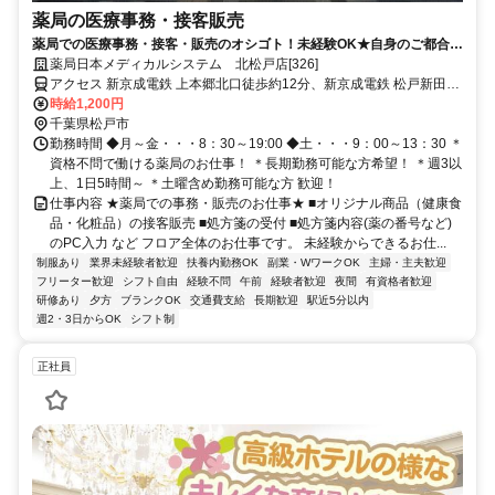
薬局の医療事務・接客販売
薬局での医療事務・接客・販売のオシゴト！未経験OK★自身のご都合に
合わせた働き方が可能です！
薬局日本メディカルシステム 北松戸店[326]
アクセス 新京成電鉄 上本郷北口徒歩約12分、新京成電鉄 松戸新田北
口徒歩約12分、ＪＲ常磐線/東京メトロ千代田線 北松戸東口徒歩約13
時給1,200円
分
千葉県松戸市
勤務時間 ◆月～金・・・8：30～19:00 ◆土・・・9：00～13：30 ＊
資格不問で働ける薬局のお仕事！ ＊長期勤務可能な方希望！ ＊週3以
上、1日5時間～ ＊土曜含め勤務可能な方 歓迎！
仕事内容 ★薬局での事務・販売のお仕事★ ■オリジナル商品（健康食
品・化粧品）の接客販売 ■処方箋の受付 ■処方箋内容(薬の番号など)
のPC入力 など フロア全体のお仕事です。 未経験からできるお仕...
制服あり
業界未経験者歓迎
扶養内勤務OK
副業・WワークOK
主婦・主夫歓迎
フリーター歓迎
シフト自由
経験不問
午前
経験者歓迎
夜間
有資格者歓迎
研修あり
夕方
ブランクOK
交通費支給
長期歓迎
駅近5分以内
週2・3日からOK
シフト制
正社員