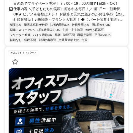
日のみでプライベート充実！ 7：00～19：00の間で1日2h～OK！
仕事内容 ＼子どもたちの笑顔に癒される毎日！／ 週1日〜・短時間
OK★ ピアノ＆書類はナシ！ お散歩と元気に遊ぶのがお仕事の 【楽し
む保育補助】♪ 未経験・ブランク大歓迎！ ◆【 パート保育士歓迎♪...
制服あり
業界未経験者歓迎
扶養内勤務OK
社員登用あり
週1日からOK
副業・WワークOK
1日4時間以内OK
主婦・主夫歓迎
60代も応募可
フリーター歓迎
バイク通勤OK
早朝
学歴不問
職場見学可
平日のみOK
転勤なし
経験不問
未経験者歓迎
交通費全額支給
午前
アルバイト・パート