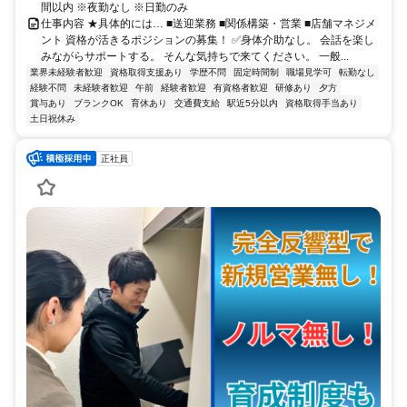
間以内 ※夜勤なし ※日勤のみ
仕事内容 ★具体的には… ■送迎業務 ■関係構築・営業 ■店舗マネジメ
ント 資格が活きるポジションの募集！ ✅身体介助なし。 会話を楽し
みながらサポートする。 そんな気持ちで来てください。 一般...
業界未経験者歓迎
資格取得支援あり
学歴不問
固定時間制
職場見学可
転勤なし
経験不問
未経験者歓迎
午前
経験者歓迎
有資格者歓迎
研修あり
夕方
賞与あり
ブランクOK
育休あり
交通費支給
駅近5分以内
資格取得手当あり
土日祝休み
正社員