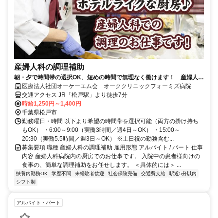
産婦人科の調理補助
朝・夕で時間帯の選択OK、短めの時間で無理なく働けます！ 産婦人科
内での簡単な調理補助
医療法人社団オーケーエム会 オーククリニックフォーミズ病院
交通アクセス JR「松戸駅」より徒歩7分
時給1,250円～1,400円
千葉県松戸市
勤務曜日・時間 以下より希望の時間帯を選択可能（両方の掛け持ち
もOK） ・6:00～9:00（実働3時間／週4日～OK） ・15:00～
20:30（実働5.5時間／週3日～OK） ※土日祝の勤務含む...
募集要項 職種 産婦人科の調理補助 雇用形態 アルバイト / パート 仕事
内容 産婦人科病院内の厨房でのお仕事です。 入院中の患者様向けの
食事の、簡単な調理補助をお任せします。 ＜具体的には＞ ...
扶養内勤務OK
学歴不問
未経験者歓迎
社会保険完備
交通費支給
駅近5分以内
シフト制
アルバイト・パート