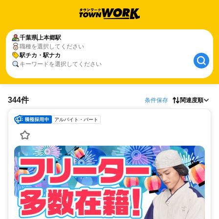
千葉県
上本郷駅
職種を選択してください
駅チカ・駅ナカ
キーワードを選択してください
344件
条件保存
関連度順
アルバイト・パート