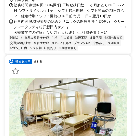
勤務時間 実働時間：8時間/日 平均勤務日数：1ヶ月あたり20日～22
日 シフトサイクル：1ヶ月 シフト提出期限：シフト開始の20日前 シ
フト確定時期：シフト開始の10日前 毎月11日～翌月10日が...
仕事内容 地域密着型の総合クリニックの医療事務 ＼駅チカ！グリー
ンマークシティ松戸新田内★／ ┏ ────────────────── ┓ ♪
医療業界での経験がない方も大歓迎！ ♪正社員募集！月給...
制服あり
業界未経験者歓迎
主婦・主夫歓迎
学歴不問
経験不問
未経験者歓迎
交通費全額支給
経験者歓迎
月1シフト提出
ブランクOK
育休あり
長期歓迎
駅近5分以内
シフト制
社割あり
長期休暇あり
正社員