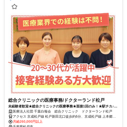
総合クリニックの医療事務/ドクターランド松戸
未経験者歓迎★総合クリニックの医療事務★面接1回のみ！★駅チカ♪グ
リーンマークシティ松戸新田内★
医療法人社団 千葉白報会 総合クリニック ドクターランド松戸
アクセス 京成松戸線 松戸新田北口徒歩約6分、京成松戸線 上本郷北
口徒歩約6分、京成松戸線 みのり台北口徒歩約12分 新京成線「松戸
月給260,000円以上
新田駅」より徒歩5分
千葉県松戸市