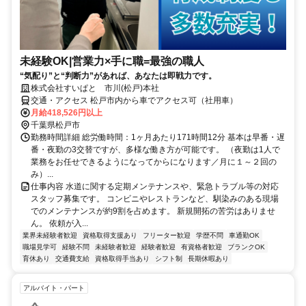
未経験OK|営業⼒×⼿に職=最強の職⼈
“気配り”と“判断力”があれば、あなたは即戦力です。
株式会社すいぱと 市川(松戸)本社
交通・アクセス 松戸市内から車でアクセス可（社用車）
月給418,526円以上
千葉県松戸市
勤務時間詳細 総労働時間：1ヶ月あたり171時間12分 基本は早番・遅
番・夜勤の3交替ですが、多様な働き方が可能です。 （夜勤は1人で
業務をお任せできるようになってからになります／月に１～２回の
み）...
仕事内容 水道に関する定期メンテナンスや、緊急トラブル等の対応
スタッフ募集です。 コンビニやレストランなど、馴染みのある現場
でのメンテナンスが約9割を占めます。 新規開拓の苦労はありませ
ん。 依頼が入...
業界未経験者歓迎
資格取得支援あり
フリーター歓迎
学歴不問
車通勤OK
職場見学可
経験不問
未経験者歓迎
経験者歓迎
有資格者歓迎
ブランクOK
育休あり
交通費支給
資格取得手当あり
シフト制
長期休暇あり
アルバイト・パート