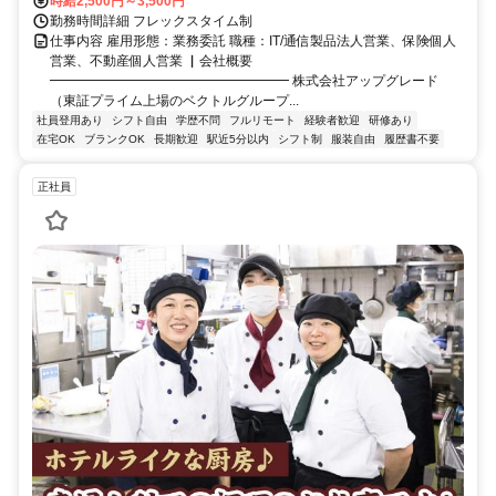
時給2,500円～3,500円
勤務時間詳細 フレックスタイム制
仕事内容 雇用形態：業務委託 職種：IT/通信製品法人営業、保険個人
営業、不動産個人営業 ▏会社概要
━━━━━━━━━━━━━━━━━━ 株式会社アップグレード
（東証プライム上場のベクトルグループ...
社員登用あり
シフト自由
学歴不問
フルリモート
経験者歓迎
研修あり
在宅OK
ブランクOK
長期歓迎
駅近5分以内
シフト制
服装自由
履歴書不要
正社員