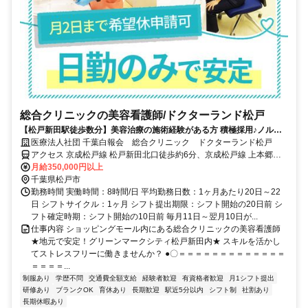
総合クリニックの美容看護師/ドクターランド松戸
【松戸新田駅徒歩数分】美容治療の施術経験がある方 積極採用♪ノルマ
なし・日勤のみ★准看護師もOK★面接1回のみ！
医療法人社団 千葉白報会 総合クリニック ドクターランド松戸
アクセス 京成松戸線 松戸新田北口徒歩約6分、京成松戸線 上本郷北
口徒歩約6分、京成松戸線 みのり台北口徒歩約12分 新京成線「松戸
月給350,000円以上
新田駅」より徒歩5分
千葉県松戸市
勤務時間 実働時間：8時間/日 平均勤務日数：1ヶ月あたり20日～22
日 シフトサイクル：1ヶ月 シフト提出期限：シフト開始の20日前 シ
フト確定時期：シフト開始の10日前 毎月11日～翌月10日が...
仕事内容 ショッピングモール内にある総合クリニックの美容看護師
★地元で安定！グリーンマークシティ松戸新田内★ スキルを活かし
てストレスフリーに働きませんか？ ●〇＝＝＝＝＝＝＝＝＝＝＝＝＝
＝＝＝＝...
制服あり
学歴不問
交通費全額支給
経験者歓迎
有資格者歓迎
月1シフト提出
研修あり
ブランクOK
育休あり
長期歓迎
駅近5分以内
シフト制
社割あり
長期休暇あり