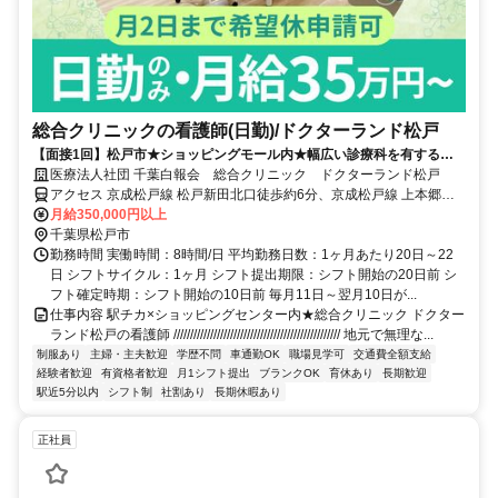
総合クリニックの看護師(日勤)/ドクターランド松戸
【面接1回】松戸市★ショッピングモール内★幅広い診療科を有する総
合クリニック★30代～50代の採用実績も多数！
医療法人社団 千葉白報会 総合クリニック ドクターランド松戸
アクセス 京成松戸線 松戸新田北口徒歩約6分、京成松戸線 上本郷北
口徒歩約6分、京成松戸線 みのり台北口徒歩約12分 新京成線「松戸
月給350,000円以上
新田駅」より徒歩5分
千葉県松戸市
勤務時間 実働時間：8時間/日 平均勤務日数：1ヶ月あたり20日～22
日 シフトサイクル：1ヶ月 シフト提出期限：シフト開始の20日前 シ
フト確定時期：シフト開始の10日前 毎月11日～翌月10日が...
仕事内容 駅チカ×ショッピングセンター内★総合クリニック ドクター
ランド松戸の看護師 ////////////////////////////////////////////////// 地元で無理な...
制服あり
主婦・主夫歓迎
学歴不問
車通勤OK
職場見学可
交通費全額支給
経験者歓迎
有資格者歓迎
月1シフト提出
ブランクOK
育休あり
長期歓迎
駅近5分以内
シフト制
社割あり
長期休暇あり
正社員