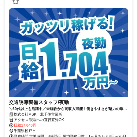
交通誘導警備スタッフ/夜勤
＼60代以上も活躍中／未経験から高収入可能！働きやすさが魅力の環境
で警備員デビューをしませんか！【月収34万円以上可能！日払いも
株式会社MSK 北千住営業所
OK！】勤務3日前迄シフト申請が可能です！週1日～・短期もOK！あな
アクセス 現場への直行直帰OK
たのライフスタイルに合わせてお仕事しませんか！未経験者大歓迎！年
日給17,040円
代幅広く活躍しています。
千葉県松戸市
勤務時間 実働時間：8時間/日 平均勤務日数：1ヶ月あたり4日～20日