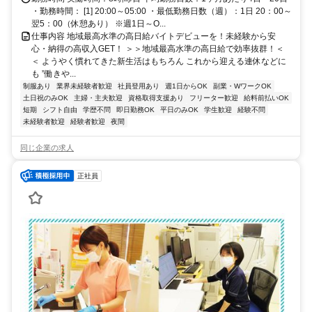
・勤務時間： [1] 20:00～05:00 ・最低勤務日数（週）：1日 20：00～
翌5：00（休憩あり） ※週1日～O...
仕事内容 地域最高水準の高日給バイトデビューを！未経験から安
心・納得の高収入GET！ ＞＞地域最高水準の高日給で効率抜群！＜
＜ ようやく慣れてきた新生活はもちろん これから迎える連休などに
も ”働きや...
制服あり
業界未経験者歓迎
社員登用あり
週1日からOK
副業・WワークOK
土日祝のみOK
主婦・主夫歓迎
資格取得支援あり
フリーター歓迎
給料前払いOK
短期
シフト自由
学歴不問
即日勤務OK
平日のみOK
学生歓迎
経験不問
未経験者歓迎
経験者歓迎
夜間
同じ企業の求人
正社員