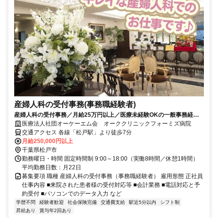
産婦人科の受付事務(事務職経験者)
産婦人科の受付事務／月給25万円以上／医療未経験OKの一般事務経験
者募集／松戸駅徒歩7分
医療法人社団オーケーエム会 オーククリニックフォーミズ病院
交通アクセス 各線「松戸駅」より徒歩7分
月給250,000円以上
千葉県松戸市
勤務曜日・時間 固定時間制 9:00～18:00（実働8時間／休憩1時間）
平均勤務日数：月22日
募集要項 職種 産婦人科の受付事務（事務職経験者） 雇用形態 正社員
仕事内容 ■来院された患者様の受付対応等 ■会計業務 ■電話対応と予
約受付 ■パソコンでのデータ入力 など
学歴不問
経験者歓迎
社会保険完備
交通費支給
駅近5分以内
シフト制
昇給あり
賞与年2回あり