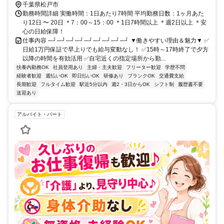
千葉県松戸市
勤務時間詳細 実働時間：1日あたり7時間 平均勤務日数：1ヶ月あた
り12日 〜 20日 ＊7：00～15：00 ＊1日7時間以上 ＊週2日以上 ＊安
心の日給保障！
仕事内容 ─┘─┘─┘─┘─┘─┘─┘─┘─┘ ▼働きやすい理由＆魅力▼ ✅
日給1万円保証で早上りでも給与変動なし！ ✅15時～17時終了で夕方
以降の時間を有効活用 ✅自宅近くの指定場所から勤...
扶養内勤務OK
社員登用あり
主婦・主夫歓迎
フリーター歓迎
学歴不問
経験者歓迎
週払いOK
即日払いOK
研修あり
ブランクOK
交通費支給
長期歓迎
フルタイム歓迎
駅近5分以内
週2・3日からOK
シフト制
履歴書不要
送迎あり
アルバイト・パート