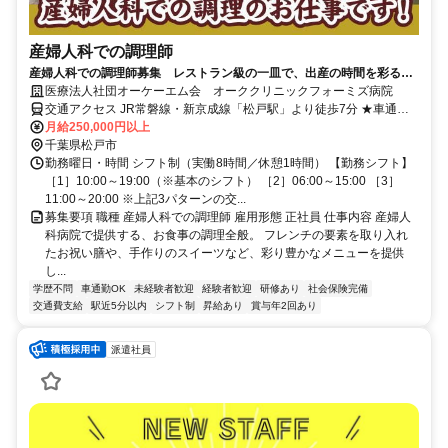
産婦人科での調理師
産婦人科での調理師募集 レストラン級の一皿で、出産の時間を彩る仕
事です♪
医療法人社団オーケーエム会 オーククリニックフォーミズ病院
交通アクセス JR常磐線・新京成線「松戸駅」より徒歩7分 ★車通勤
OK（駐車場完備） ※松戸市・柏市・流山市・三郷市などから通勤便
月給250,000円以上
利
千葉県松戸市
勤務曜日・時間 シフト制（実働8時間／休憩1時間） 【勤務シフト】
［1］10:00～19:00（※基本のシフト） ［2］06:00～15:00 ［3］
11:00～20:00 ※上記3パターンの交...
募集要項 職種 産婦人科での調理師 雇用形態 正社員 仕事内容 産婦人
科病院で提供する、お食事の調理全般。 フレンチの要素を取り入れ
たお祝い膳や、手作りのスイーツなど、彩り豊かなメニューを提供
し...
学歴不問
車通勤OK
未経験者歓迎
経験者歓迎
研修あり
社会保険完備
交通費支給
駅近5分以内
シフト制
昇給あり
賞与年2回あり
派遣社員