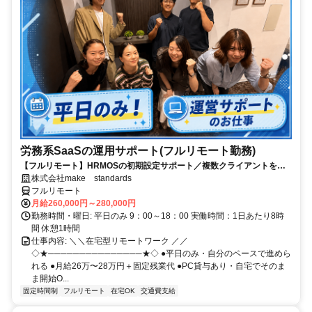
労務系SaaSの運用サポート(フルリモート勤務)
【フルリモート】HRMOSの初期設定サポート／複数クライアントを同
時進行／業務経験無しでもOK
株式会社make standards
フルリモート
月給260,000円～280,000円
勤務時間・曜日: 平日のみ 9：00～18：00 実働時間：1日あたり8時
間 休憩1時間
仕事内容: ＼＼在宅型リモートワーク ／／
◇★───────────────★◇ ●平日のみ・自分のペースで進めら
れる ●月給26万〜28万円＋固定残業代 ●PC貸与あり・自宅でそのま
ま開始O...
固定時間制
フルリモート
在宅OK
交通費支給