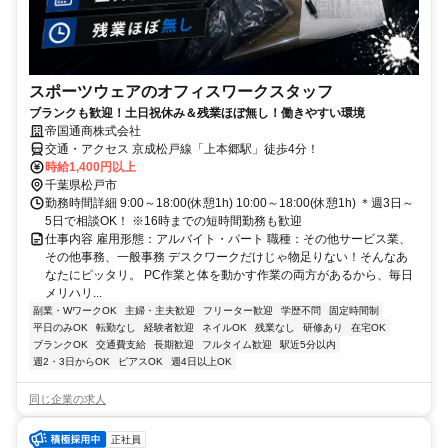
スポーツウェアのオフィスワークスタッフ
ブランクも歓迎！土日祝休み＆残業ほぼ無し！働きやすい環境
帝国通商株式会社
交通・アクセス 京成松戸線「上本郷駅」徒歩4分！
時給1,400円以上
千葉県松戸市
勤務時間詳細 9:00～18:00(休憩1h) 10:00～18:00(休憩1h) ＊週3日～
5日で相談OK！ ※16時までの短時間勤務も歓迎
仕事内容 雇用形態：アルバイト・パート 職種：その他サービス業、
その他事務、一般事務 デスクワークだけじゃ物足りない！そんなあ
なたにピッタリ。 PC作業と体を動かす作業の両方があるから、毎日
メリハリ...
副業・WワークOK
主婦・主夫歓迎
フリーター歓迎
学歴不問
固定時間制
平日のみOK
転勤なし
経験者歓迎
ネイルOK
残業なし
研修あり
在宅OK
ブランクOK
交通費支給
長期歓迎
フルタイム歓迎
駅近5分以内
週2・3日からOK
ピアスOK
週4日以上OK
同じ企業の求人
正社員