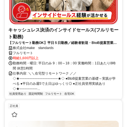
キャッシュレス決済のインサイドセールス(フルリモー
ト勤務)
【フルリモート勤務OK】平日５日勤務／経験者歓迎・BtoB提案営業で
スキルアップ
株式会社make standards
フルリモート
時給1,600円以上
勤務時間・曜日: 平日のみ 9：00～18：00 実働時間：1日あたり8時
間 休憩1時間
仕事内容: ＼＼在宅型リモートワーク ／／
◇★───────────────★◇ ●BtoB提案営業の基礎～実践が学
べる ●平日のみ週5で土日はゆっくり◎ ●正社員登用実績あり
◇★───────...
社員登用あり
固定時間制
フルリモート
在宅OK
正社員