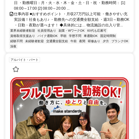
帰も可！＊柏支社（「南柏駅」西口より徒歩1分程度）
日 ・勤務曜日：月・火・水・木・金・土・日・祝 ・勤務時間： [1]
08:00～17:00 [2] 08:00～20:00 ...
仕事内容 ■おすすめポイント ・月収27万円以上可能 ・働きやすい充
実設備！社食もあり♪ ・勤務先への交通費全額支給 ・週3日～勤務OK
・日勤・夜勤が選べます！ ◆具体的には… 物流施設の出入り管...
業界未経験者歓迎
社員登用あり
副業・WワークOK
60代も応募可
資格取得支援あり
バイク通勤OK
早朝
学歴不問
車通勤OK
固定時間制
経験不問
未経験者歓迎
交通費全額支給
午前
夜間
研修あり
夕方
ブランクOK
深夜
アルバイト・パート