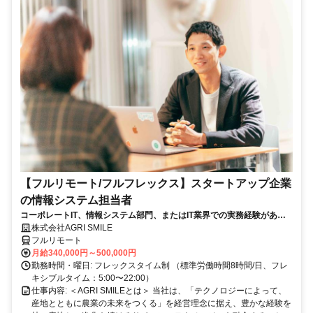
【フルリモート/フルフレックス】スタートアップ企業
の情報システム担当者
コーポレートIT、情報システム部門、またはIT業界での実務経験がある
方、大歓迎！
株式会社AGRI SMILE
フルリモート
月給340,000円～500,000円
勤務時間・曜日: フレックスタイム制 （標準労働時間8時間/日、フレ
キシブルタイム：5:00〜22:00）
仕事内容: ＜AGRI SMILEとは＞ 当社は、「テクノロジーによって、
産地とともに農業の未来をつくる」を経営理念に据え、豊かな経験を