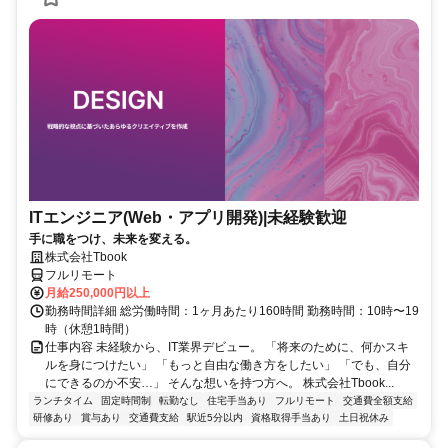
ITエンジニア(Web・アプリ開発)|未経験歓迎
手に職をつけ、未来を変える。
株式会社Tbook
フルリモート
月給250,000円以上
勤務時間詳細 総労働時間：1ヶ月あたり160時間 勤務時間：10時〜19
時（休憩1時間）
仕事内容 未経験から、IT業界デビュー。 「将来のために、何かスキ
ルを身につけたい」 「もっと自由な働き方をしたい」 「でも、自分
にできるのか不安…」 そんな想いを持つ方へ。 株式会社Tbook...
ランチタイム
固定時間制
転勤なし
住宅手当あり
フルリモート
交通費全額支給
研修あり
賞与あり
交通費支給
駅近5分以内
資格取得手当あり
土日祝休み