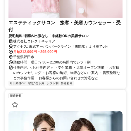
エステティックサロン 接客・美容カウンセラー・受
付
脱毛無料‼転勤&出張なし！未経験OKの美容サロン
株式会社コレクトキャリア
アクセス: 東武アーバンパークライン「川間駅」より車で5分
月給212,000円～295,000円
千葉県野田市
勤務時間・曜日: 9:30～21:00の時間内でシフト制
仕事内容: ＜お仕事内容＞ ・受付業務 ・店舗オープン準備 ・お客様
のカウンセリング ・お客様の施術、物販などのご案内 ・書類整理な
どの事務作業 ・お客様からのお問い合わせの対応など
即日勤務OK
駅近5分以内
シフト制
昇給あり
派遣社員