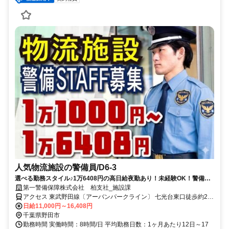
人気物流施設の警備員/D6-3
選べる勤務スタイル♪1万6408円の高日給夜勤あり！未経験OK！警備員
デビューも大歓迎です！
第一警備保障株式会社 柏支社_施設課
アクセス 東武野田線〔アーバンパークライン〕 七光台東口徒歩約21
分、東武野田線〔アーバンパークライン〕 清水公園西口徒歩約30
日給11,000円～16,408円
分、東武野田線〔アーバンパークライン〕 川間南口徒歩約35分 七光
千葉県野田市
台駅・野田市駅より車ですぐ◆車・バイク・自転車通勤OK／直行直
勤務時間 実働時間：8時間/日 平均勤務日数：1ヶ月あたり12日～17