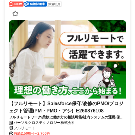
派遣社員
【フルリモート】Salesforce保守/改修のPMO/プロジ
ェクト管理(PM・PMO・アシ)_E260876108
フルリモートワーク/柔軟に働き方の相談可能/社内システムの運用/保守
で安定して働ける/残業少なめ（10時間以内）/9月スタート/大手SI企業勤
パーソルクロステクノロジー株式会社
務
フルリモート
時給2,500円～2,700円