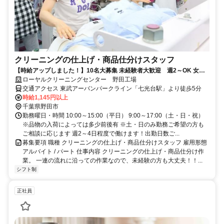
クリーニングの仕上げ・商品仕分けスタッフ
【時給アップしました！】10名大募集 未経験者大歓迎 週2～OK 女性
パートさん活躍中！
ローヤルクリーニングセンター 野田工場
交通アクセス 東武アーバンパークライン「七光台駅」より徒歩5分
時給1,145円以上
千葉県野田市
勤務曜日・時間 10:00～15:00（平日） 9:00～17:00（土・日・祝）
※品物の入荷によっては多少前後有 ※土・日のみ勤務ご希望の方も
ご相談に応じます 週2～4日程度で働けます！出勤日数ご...
募集要項 職種 クリーニングの仕上げ・商品仕分けスタッフ 雇用形態
アルバイト / パート 仕事内容 クリーニングの仕上げ・商品仕分け作
業。 一連の流れに沿っての作業なので、未経験の方も大丈夫！！...
シフト制
正社員