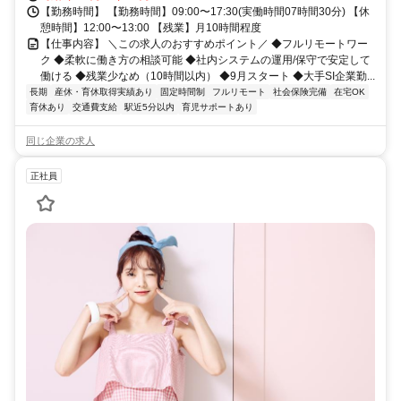
【勤務時間】 【勤務時間】09:00〜17:30(実働時間07時間30分) 【休
憩時間】12:00〜13:00 【残業】月10時間程度
【仕事内容】 ＼この求人のおすすめポイント／ ◆フルリモートワー
ク ◆柔軟に働き方の相談可能 ◆社内システムの運用/保守で安定して
働ける ◆残業少なめ（10時間以内） ◆9月スタート ◆大手SI企業勤...
長期
産休・育休取得実績あり
固定時間制
フルリモート
社会保険完備
在宅OK
育休あり
交通費支給
駅近5分以内
育児サポートあり
同じ企業の求人
正社員