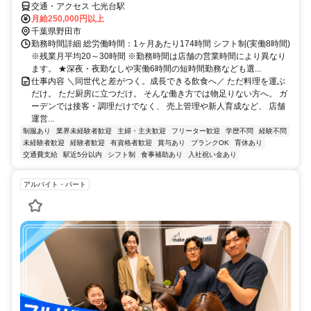
交通・アクセス 七光台駅
月給250,000円以上
千葉県野田市
勤務時間詳細 総労働時間：1ヶ月あたり174時間 シフト制(実働8時間)
※残業月平均20～30時間 ※勤務時間は店舗の営業時間により異なり
ます。 ★深夜・夜勤なしや実働6時間の短時間勤務なども選...
仕事内容 ＼同世代と差がつく。成長できる飲食へ／ ただ料理を運ぶ
だけ。 ただ厨房に立つだけ。 そんな働き方では物足りない方へ。 ガ
ーデンでは接客・調理だけでなく、 売上管理や新人育成など、 店舗
運営...
制服あり
業界未経験者歓迎
主婦・主夫歓迎
フリーター歓迎
学歴不問
経験不問
未経験者歓迎
経験者歓迎
有資格者歓迎
賞与あり
ブランクOK
育休あり
交通費支給
駅近5分以内
シフト制
食事補助あり
入社祝い金あり
アルバイト・パート