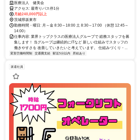
医療法人 健美会
アクセス: 最寄りバス停1分
月給240,000円以上
茨城県坂東市
勤務時間・曜日: 月～金 8:30～18:00 土 8:30～17:00 （休憩 12:45～
14:00）
仕事内容: 業界トップクラスの医療法人グループで 総務スタッフを募
集します！ 当グループは継続的にITなど 新しい仕組みでスタッフの
働きやすさを 改善していきたいと考えています。 仕組みづくり・...
変形労働時間制
交通費支給
駅近5分以内
昇給あり
派遣社員