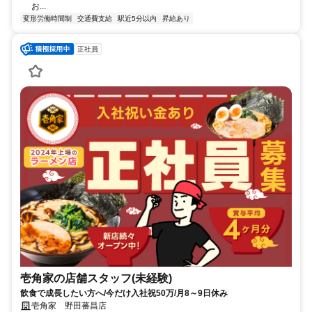
お...
変形労働時間制
交通費支給
駅近5分以内
昇給あり
正社員
壱角家の店舗スタッフ(未経験)
飲食で成長したい方へ/今だけ入社祝50万/月8～9日休み
壱角家 野田蕃昌店