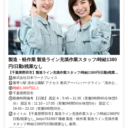
製造・軽作業 製造ライン充填作業スタッフ/時給1380
円/日勤/残業なし
【千葉県野田市】製造ライン充填作業スタッフ/時給1380円/日勤/残業な
し_keiyo762/687
株式会社日本ワークプレイス
最寄り駅 清水公園駅 アクセス 東武アーバンパークライン「清水公園
駅」より車10分
時給1,380円以上
千葉県野田市
勤務時間備考 【日勤】 固定 A：5:45～11:30（実働5時間40分/休憩5
分） 固定 B：11:10～17:05（実働5時間50分/休憩5分） 固定 C：
16:45～22:10（実働5時間20分...
タイトル 【千葉県野田市】製造ライン充填作業スタッフ/時給1380円/
日勤/残業なし_keiyo762/687 職種 製造・軽作業 製造ライン充填作業
スタッフ/時給1380円/日勤/残業なし 雇用...