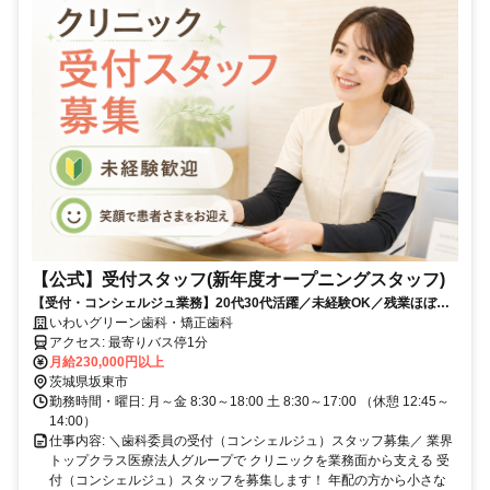
【公式】受付スタッフ(新年度オープニングスタッフ)
【受付・コンシェルジュ業務】20代30代活躍／未経験OK／残業ほぼ無
し/マイカー通勤OK
いわいグリーン歯科・矯正歯科
アクセス: 最寄りバス停1分
月給230,000円以上
茨城県坂東市
勤務時間・曜日: 月～金 8:30～18:00 土 8:30～17:00 （休憩 12:45～
14:00）
仕事内容: ＼歯科委員の受付（コンシェルジュ）スタッフ募集／ 業界
トップクラス医療法人グループで クリニックを業務面から支える 受
付（コンシェルジュ）スタッフを募集します！ 年配の方から小さな