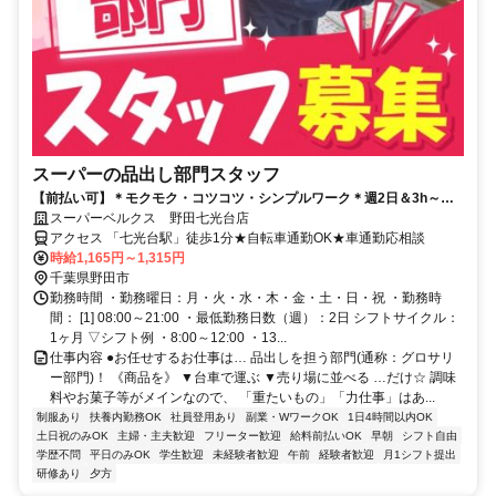
スーパーの品出し部門スタッフ
【前払い可】＊モクモク・コツコツ・シンプルワーク＊週2日＆3h～シ
フト相談OK！扶養内でも働けます♪
スーパーベルクス 野田七光台店
アクセス 「七光台駅」徒歩1分★自転車通勤OK★車通勤応相談
時給1,165円～1,315円
千葉県野田市
勤務時間 ・勤務曜日：月・火・水・木・金・土・日・祝 ・勤務時
間： [1] 08:00～21:00 ・最低勤務日数（週）：2日 シフトサイクル：
1ヶ月 ▽シフト例 ・8:00～12:00 ・13...
仕事内容 ●お任せするお仕事は… 品出しを担う部門(通称：グロサリ
ー部門)！ 《商品を》 ▼台車で運ぶ ▼売り場に並べる …だけ☆ 調味
料やお菓子等がメインなので、 「重たいもの」「力仕事」はあ...
制服あり
扶養内勤務OK
社員登用あり
副業・WワークOK
1日4時間以内OK
土日祝のみOK
主婦・主夫歓迎
フリーター歓迎
給料前払いOK
早朝
シフト自由
学歴不問
平日のみOK
学生歓迎
未経験者歓迎
午前
経験者歓迎
月1シフト提出
研修あり
夕方