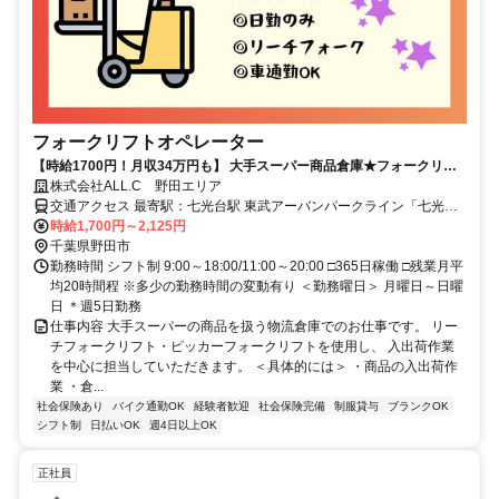
フォークリフトオペレーター
【時給1700円！月収34万円も】 大手スーパー商品倉庫★フォークリフ
ト兼軽作業｜無料駐車場完備◎
株式会社ALL.C 野田エリア
交通アクセス 最寄駅：七光台駅 東武アーバンパークライン「七光台
駅」より車で約8分 ┗車・バイク通勤OK◎ ▼通勤しやすいエリア多
時給1,700円～2,125円
数！ 野田市を中心に、 柏市・流山市・春日部市・坂東市など 近隣エ
千葉県野田市
リアから通うスタッフも多数在籍しています。 ◎マイカー通勤OKで
勤務時間 シフト制 9:00～18:00/11:00～20:00 □365日稼働 □残業月平
通勤ラクラク♪ ◎地元で安定して働きたい方にもおすすめです！
均20時間程 ※多少の勤務時間の変動有り ＜勤務曜日＞ 月曜日～日曜
日 ＊週5日勤務
仕事内容 大手スーパーの商品を扱う物流倉庫でのお仕事です。 リー
チフォークリフト・ピッカーフォークリフトを使用し、 入出荷作業
を中心に担当していただきます。 ＜具体的には＞ ・商品の入出荷作
業 ・倉...
社会保険あり
バイク通勤OK
経験者歓迎
社会保険完備
制服貸与
ブランクOK
シフト制
日払いOK
週4日以上OK
正社員