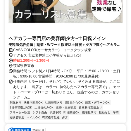
ヘアカラー専門店の美容師|夕方~土日祝メイン
美容師免許必須｜副業・Wワーク歓迎◎土日祝＋夕方で稼ぐヘアカラー
専門美容師◎
CASA COLOR(カーサカラー) ヨークタウン坂東
アクセス 市立岩井第二小学校から徒歩12分
時給1,200円～1,300円
茨城県坂東市
勤務時間 シフト制／1日4時間～OK◎ ・平日：15:00～18:00 ・土日
祝：9:00-18:00 営業時間：9:00-18:00 (17:00最終受付)
仕事内容 カラーだけ。それだけでいい。 そう思える職場が、ここに
あります。 当店は、カラーに特化したヘアカラー専門店です。 カッ
ト・パーマ・ブローは一切ありません。 担当するのは、カウンセリ
ング・カ...
制服あり
扶養内勤務OK
社員登用あり
週1日からOK
副業・WワークOK
1日4時間以内OK
土日祝のみOK
主婦・主夫歓迎
資格取得支援あり
フリーター歓迎
シフト自由
学歴不問
即日勤務OK
職場見学可
転勤なし
午前
経験者歓迎
ネイルOK
有資格者歓迎
夕方
契約社員