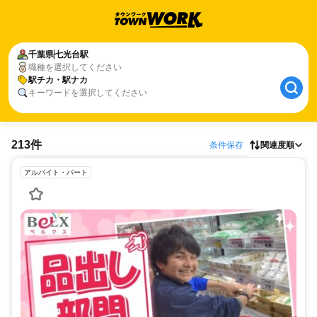
千葉県
七光台駅
職種を選択してください
駅チカ・駅ナカ
キーワードを選択してください
213件
条件保存
関連度順
アルバイト・パート