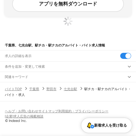
アプリを無料ダウンロード
千葉県、七光台駅、駅チカ・駅ナカのアルバイト・バイト求人情報
求人の詳細を表示
条件を追加・変更して検索
市区町村を追加・変更
関連キーワード
完全在宅ワーク 全国
シール貼り 在宅
現在地周辺
ガチャガチャ
犬カフェ
千葉県
駅を追加・変更
バイトTOP
千葉県
野田市
七光台駅
駅チカ・駅ナカのアルバイト・
千葉県
すべて
バイト・求人
千葉市
すべて
職種を追加・変更
JR武蔵野線
中央区
花見川区
稲毛区
若葉区
緑区
美浜区
南流山駅
新松戸駅
新八柱駅
東松戸駅
市川大野駅
船橋法典駅
西船橋駅
飲食・フードサービス
銚子市
市川市
船橋市
館山市
木更津市
松戸市
野田市
茂原市
成田市
佐倉市
東金市
特徴を追加・変更
飲食・フードサービス
すべて
ヘルプ・お問い合わせ
サイトマップ
利用規約・プライバシーポリシー
JR中央・総武線
旭市
習志野市
柏市
勝浦市
市原市
流山市
八千代市
我孫子市
鴨川市
鎌ケ谷市
ホールスタッフ
キッチンスタッフ
皿洗い・洗い場
精肉・鮮魚加工
給食調理
人気
[企業]求人広告の掲載相談
市川駅
本八幡駅
下総中山駅
西船橋駅
船橋駅
東船橋駅
津田沼駅
幕張本郷駅
幕張駅
君津市
富津市
浦安市
四街道市
袖ケ浦市
八街市
印西市
白井市
富里市
南房総市
雇用形態を追加・変更
パン屋（ベーカリー）
フードカウンター販売員
バー（BAR）・バーテンダー
日払いOK
高校生歓迎
学生歓迎
深夜の仕事
髪型・髪色自由
ひげOK
ネイルOK
新検見川駅
稲毛駅
西千葉駅
千葉駅
匝瑳市
香取市
山武市
いすみ市
大網白里市
印旛郡
香取郡
山武郡
長生郡
夷隅郡
飲食店補助（開店・閉店準備）
飲食店（店長・マネージャー）
新着求人を受け取る
ピアスOK
アルバイト・パート
履歴書不要
オープニングスタッフ
留学生・外国人活躍中
安房郡
都道府県を変更
営業・販売
JR総武本線
勤務期間
正社員
市川駅
船橋駅
津田沼駅
稲毛駅
千葉駅
東千葉駅
都賀駅
四街道駅
物井駅
佐倉駅
営業・販売
すべて