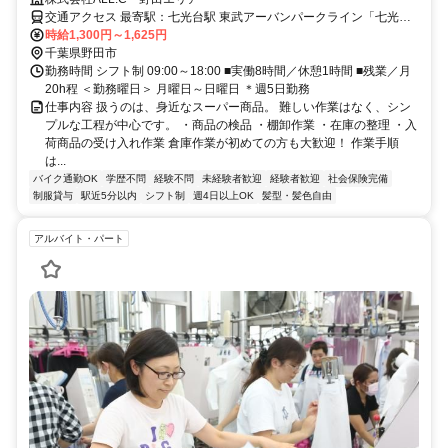
交通アクセス 最寄駅：七光台駅 東武アーバンパークライン「七光台
駅」より車で約8分 ┗車・バイク通勤OK◎ ▼通勤しやすいエリア多
時給1,300円～1,625円
数！ 野田市を中心に、 柏市・流山市・春日部市・坂東市など 近隣エ
千葉県野田市
リアから通うスタッフも多数在籍しています。 ◎マイカー通勤OKで
勤務時間 シフト制 09:00～18:00 ■実働8時間／休憩1時間 ■残業／月
通勤ラクラク♪ ◎地元で安定して働きたい方にもおすすめです！
20h程 ＜勤務曜日＞ 月曜日～日曜日 ＊週5日勤務
仕事内容 扱うのは、身近なスーパー商品。 難しい作業はなく、シン
プルな工程が中心です。 ・商品の検品 ・棚卸作業 ・在庫の整理 ・入
荷商品の受け入れ作業 倉庫作業が初めての方も大歓迎！ 作業手順
は...
バイク通勤OK
学歴不問
経験不問
未経験者歓迎
経験者歓迎
社会保険完備
制服貸与
駅近5分以内
シフト制
週4日以上OK
髪型・髪色自由
アルバイト・パート