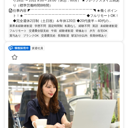
り18日 〜 20日 9:00～18:00（休憩：60分） ★フレックスタイム制あ
り（標準労働時間8時間）
仕事内容 ◤￣￣￣￣￣￣￣￣￣￣￣￣￣￣￣￣￣￣◥ ★働くポイン
ト！★ ￣￣￣￣￣￣￣￣￣￣￣￣￣￣￣￣￣￣ ◆フルリモートOK！
◆完全週休2日制（土日祝）＆年休120日 ◆20代後半～40代の...
業界未経験者歓迎
学歴不問
固定時間制
転勤なし
経験不問
英語
未経験者歓迎
フルリモート
交通費全額支給
午前
経験者歓迎
研修あり
夕方
在宅OK
賞与あり
ブランクOK
交通費支給
長期歓迎
駅近5分以内
長期休暇あり
派遣社員