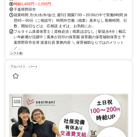
徒歩3分清水公園駅（東武アーバンパークライン(大宮－柏)）より徒
時給1,400円～1,550円
歩20分川間駅（東武アーバンパークライン(大宮－柏)）より徒歩30分
千葉県野田市
就業時間 月/火/水/木/金/土 週5日 開園7:00～20:00の中で実働8時間 休
憩45～60分（ご相談可） 時間外労働（残業）基本なし 勤務時間、日
数、開始日などは、応相談 まずは、お気軽にお...
フルタイム派遣保育士｜資格必須｜残業ほぼなし｜駅徒歩4分｜幅広
い年齢層が活躍中｜風車が目印の保育園 保育園の保育補助保育士 千
葉県野田市谷津 派遣社員 業務内容 ＼ 保育補助ならではのメリット
／ ...
シフト制
アルバイト・パート