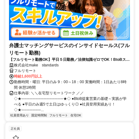
弁護士マッチングサービスのインサイドセールス(フル
リモート勤務)
【フルリモート勤務OK】平日５日勤務／法律知識ゼロでOK！BtoBスキ
ルが身につく営業職
株式会社make standards
フルリモート
時給1,600円以上
勤務時間・曜日: 平日のみ 9：00～18：00 実働時間：1日あたり8時
間 休憩1時間
仕事内容: ＼＼在宅型リモートワーク ／／
◇★───────────────★◇ ●BtoB提案営業の基礎～実践が学
べる ●平日のみ週5で土日はゆっくり◎ ●社員登用実績あり！
◇★───────...
社員登用あり
固定時間制
フルリモート
在宅OK
正社員