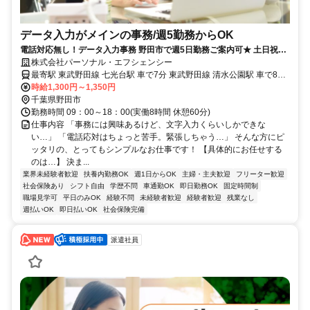
データ入力がメインの事務/週5勤務からOK
電話対応無し！データ入力事務 野田市で週5日勤務ご案内可★ 土日祝日
休み・車通勤ＯＫ
株式会社パーソナル・エフシェンシー
最寄駅 東武野田線 七光台駅 車で7分 東武野田線 清水公園駅 車で8分
東武野田線 南桜井駅 車で15分
時給1,300円～1,350円
千葉県野田市
勤務時間 09：00～18：00(実働8時間 休憩60分)
仕事内容 「事務には興味あるけど、文字入力くらいしかできな
い…」 「電話応対はちょっと苦手。緊張しちゃう…」 そんな方にピ
ッタリの、とってもシンプルなお仕事です！ 【具体的にお任せする
のは…】 決ま...
業界未経験者歓迎
扶養内勤務OK
週1日からOK
主婦・主夫歓迎
フリーター歓迎
社会保険あり
シフト自由
学歴不問
車通勤OK
即日勤務OK
固定時間制
職場見学可
平日のみOK
経験不問
未経験者歓迎
経験者歓迎
残業なし
週払いOK
即日払いOK
社会保険完備
派遣社員