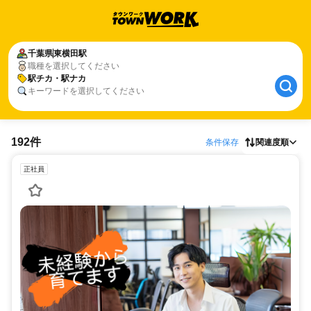
千葉県
東横田駅
職種を選択してください
駅チカ・駅ナカ
キーワードを選択してください
192件
条件保存
関連度順
正社員