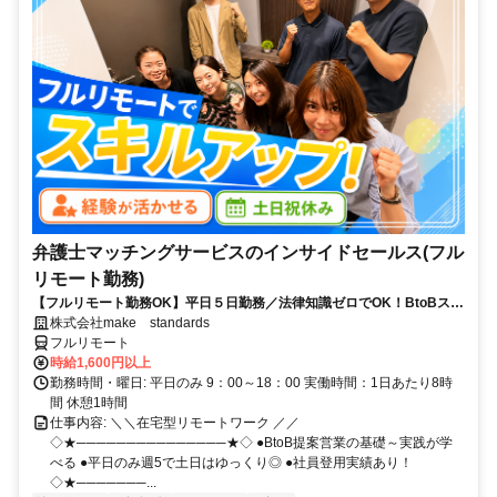
弁護士マッチングサービスのインサイドセールス(フル
リモート勤務)
【フルリモート勤務OK】平日５日勤務／法律知識ゼロでOK！BtoBスキ
ルが身につく営業職
株式会社make standards
フルリモート
時給1,600円以上
勤務時間・曜日: 平日のみ 9：00～18：00 実働時間：1日あたり8時
間 休憩1時間
仕事内容: ＼＼在宅型リモートワーク ／／
◇★───────────────★◇ ●BtoB提案営業の基礎～実践が学
べる ●平日のみ週5で土日はゆっくり◎ ●社員登用実績あり！
◇★───────...