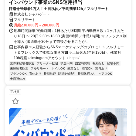
インバウンド事業のSNS運用担当
目指せ登録者1万人！土日祝休／平均残業12h／フルリモート
株式会社ジャパゲート
フルリモート
月給230,000円～280,000円
勤務時間詳細 実働時間：1日あたり8時間 平均勤務日数：1ヶ月あた
り18日 〜 20日 9:30〜18:30 (実働8時間／休憩1時間) ☆フレックス制
を導入 (出退勤を30分まで前後させることが...
仕事内容 ✨未経験からSNSマーケティングのプロに！ ✨フルリモー
ト＆フレックスで柔軟な働き方🏢 ✨土日休み(年休130日)、残業月
10h程度 ✅Instagramアカウント ↓ https:/...
業界未経験者歓迎
フリーター歓迎
学歴不問
固定時間制
転勤なし
経験不問
未経験者歓迎
フルリモート
ネイルOK
残業なし
在宅OK
賞与あり
ブランクOK
育休あり
長期歓迎
駅近5分以内
長期休暇あり
ピアスOK
土日祝休み
正社員