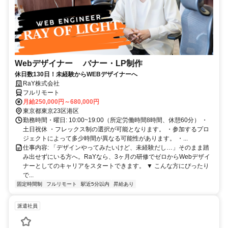
Webデザイナー バナー・LP制作
休日数130日！未経験からWEBデザイナーへ
RaY株式会社
フルリモート
月給250,000円～680,000円
東京都東京23区港区
勤務時間・曜日: 10:00~19:00（所定労働時間8時間、休憩60分） ・
土日祝休 ・フレックス制の選択が可能となります。 ・参加するプロ
ジェクトによって多少時間が異なる可能性があります。 ・...
仕事内容: 「デザインやってみたいけど、未経験だし…」そのまま踏
み出せずにいる方へ。RaYなら、3ヶ月の研修でゼロからWebデザイ
ナーとしてのキャリアをスタートできます。 ▼ こんな方にぴったり
で...
固定時間制
フルリモート
駅近5分以内
昇給あり
派遣社員