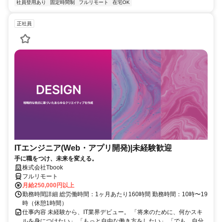
社員登用あり
固定時間制
フルリモート
在宅OK
正社員
ITエンジニア(Web・アプリ開発)|未経験歓迎
手に職をつけ、未来を変える。
株式会社Tbook
フルリモート
月給250,000円以上
勤務時間詳細 総労働時間：1ヶ月あたり160時間 勤務時間：10時〜19
時（休憩1時間）
仕事内容 未経験から、IT業界デビュー。 「将来のために、何かスキ
ルを身につけたい」 「もっと自由な働き方をしたい」 「でも、自分