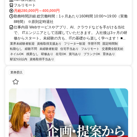
フルリモート
月給280,000円～400,000円
勤務時間詳細 総労働時間：1ヶ月あたり160時間 10:00〜19:00（実働
8時間） ※原則定時退社
仕事内容 Webサービスやアプリ、AI、クラウドなどを手がける当社
で、 ITエンジニアとして活躍していただきます。 入社後は3ヶ月の研
修からスタート。未経験の方も、ITの基礎から楽しく学べます！ ■...
業界未経験者歓迎
資格取得支援あり
フリーター歓迎
学歴不問
固定時間制
転勤なし
経験不問
未経験者歓迎
住宅手当あり
フルリモート
交通費全額支給
ネイルOK
残業なし
研修あり
在宅OK
賞与あり
ブランクOK
育休あり
駅近5分以内
資格取得手当あり
業務委託