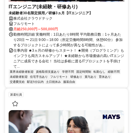
ITエンジニア(未経験・研修あり)
未経験者30名限定採用／研修3ヵ月【ITエンジニア】
株式会社クラウドテック
フルリモート
月給250,000円～500,000円
勤務時間詳細 実働時間：1日あたり8時間 平均勤務日数：1ヶ月あた
り20日 〜 21日 9:00～18:00（所定労働時間8時間、休憩60分） 参加
するプロジェクトによって多少時間が異なる可能性があ...
仕事内容 ★3ヵ月の研修からスタート！ ★開発（プログラミング）も
インフラも両方スキルアップ！ ★未経験から市場価値の高いITエンジ
ニアに成長できる会社！ 当社は多岐に渡るITプロジェクトを手掛け
て...
業界未経験者歓迎
資格取得支援あり
学歴不問
固定時間制
転勤なし
経験不問
未経験者歓迎
住宅手当あり
フルリモート
研修あり
賞与あり
育休あり
交通費支給
駅近5分以内
土日祝休み
服装自由
派遣社員