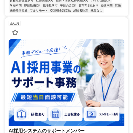
資格取得支援あり
社会保険あり
産休・育休取得実績あり
バイク通勤OK
学歴不問
即日勤務OK
職場見学可
平日のみOK
賞与年1回あり
経験不問
英語
未経験者歓迎
フルリモート
交通費全額支給
経験者歓迎
残業なし
正社員
AI採用システムのサポートメンバー