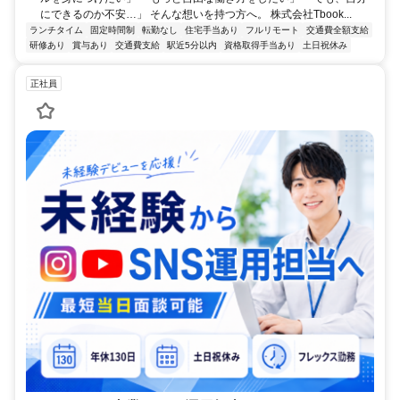
にできるのか不安…」 そんな想いを持つ方へ。 株式会社Tbook...
ランチタイム
固定時間制
転勤なし
住宅手当あり
フルリモート
交通費全額支給
研修あり
賞与あり
交通費支給
駅近5分以内
資格取得手当あり
土日祝休み
正社員