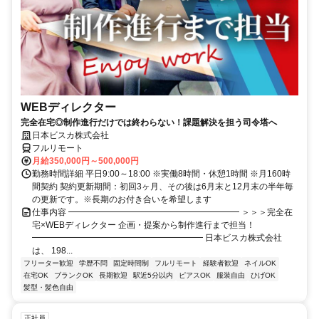
WEBディレクター
完全在宅◎制作進行だけでは終わらない！課題解決を担う司令塔へ
日本ビスカ株式会社
フルリモート
月給350,000円～500,000円
勤務時間詳細 平日9:00～18:00 ※実働8時間・休憩1時間 ※月160時
間契約 契約更新期間：初回3ヶ月、その後は6月末と12月末の半年毎
の更新です。※長期のお付き合いを希望します
仕事内容 ━━━━━━━━━━━━━━━━━━━━ ＞＞＞完全在
宅×WEBディレクター 企画・提案から制作進行まで担当！
━━━━━━━━━━━━━━━━━━━━ 日本ビスカ株式会社
は、 198...
フリーター歓迎
学歴不問
固定時間制
フルリモート
経験者歓迎
ネイルOK
在宅OK
ブランクOK
長期歓迎
駅近5分以内
ピアスOK
服装自由
ひげOK
髪型・髪色自由
正社員