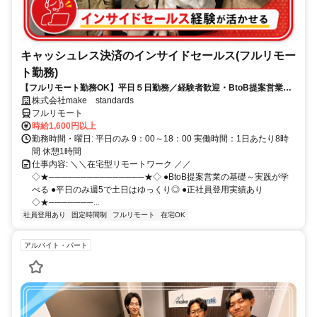
キャッシュレス決済のインサイドセールス(フルリモー
ト勤務)
【フルリモート勤務OK】平日５日勤務／経験者歓迎・BtoB提案営業で
スキルアップ
株式会社make standards
フルリモート
時給1,600円以上
勤務時間・曜日: 平日のみ 9：00～18：00 実働時間：1日あたり8時
間 休憩1時間
仕事内容: ＼＼在宅型リモートワーク ／／
◇★───────────────★◇ ●BtoB提案営業の基礎～実践が学
べる ●平日のみ週5で土日はゆっくり◎ ●正社員登用実績あり
◇★───────...
社員登用あり
固定時間制
フルリモート
在宅OK
アルバイト・パート