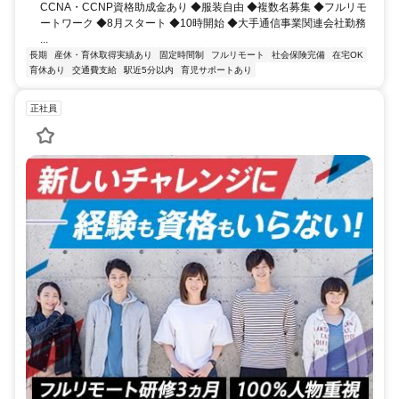
CCNA・CCNP資格助成金あり ◆服装自由 ◆複数名募集 ◆フルリモ
ートワーク ◆8月スタート ◆10時開始 ◆大手通信事業関連会社勤務
...
長期
産休・育休取得実績あり
固定時間制
フルリモート
社会保険完備
在宅OK
育休あり
交通費支給
駅近5分以内
育児サポートあり
正社員