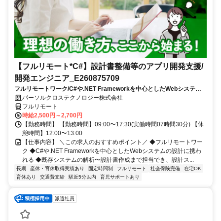
【フルリモート*C#】設計書整備等のアプリ開発支援/
開発エンジニア_E260875709
フルリモートワーク/C#や.NET Frameworkを中心としたWebシステム
の設計に携われる/既存システムの解析〜設計書作成まで担当でき、設計
パーソルクロステクノロジー株式会社
スキルを磨ける
フルリモート
時給2,500円～2,700円
【勤務時間】 【勤務時間】09:00〜17:30(実働時間07時間30分) 【休
憩時間】12:00〜13:00
【仕事内容】 ＼この求人のおすすめポイント／ ◆フルリモートワー
ク ◆C#や.NET Frameworkを中心としたWebシステムの設計に携わ
れる ◆既存システムの解析〜設計書作成まで担当でき、設計ス...
長期
産休・育休取得実績あり
固定時間制
フルリモート
社会保険完備
在宅OK
育休あり
交通費支給
駅近5分以内
育児サポートあり
派遣社員