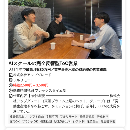
AIスクールの完全反響型ToC営業
入社半年で最高月収80万円／業界最高水準の成約率の営業組織
株式会社アップグレード
フルリモート
時給2,500円～3,500円
勤務時間詳細 フレックスタイム制
仕事内容 ▏会社概要 ━━━━━━━━━━━━━━━━━━ 株式会
社アップグレード（東証プライム上場のベクトルグループ）は 「労
働生産性革命を起こす」をミッションに掲げ、前年比300%の成長を
遂げてい...
社員登用あり
シフト自由
学歴不問
フルリモート
経験者歓迎
研修あり
在宅OK
ブランクOK
長期歓迎
駅近5分以内
シフト制
服装自由
履歴書不要