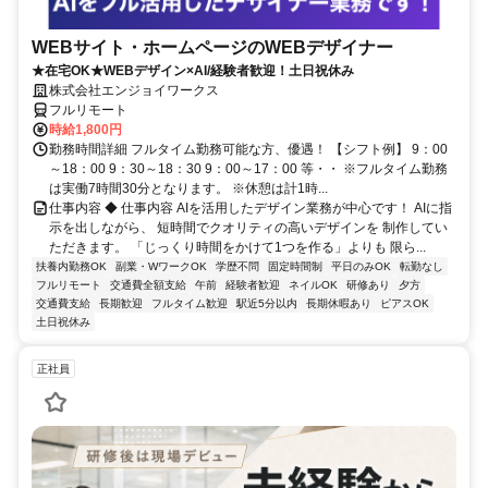
WEBサイト・ホームページのWEBデザイナー
★在宅OK★WEBデザイン×AI/経験者歓迎！土日祝休み
株式会社エンジョイワークス
フルリモート
時給1,800円
勤務時間詳細 フルタイム勤務可能な方、優遇！ 【シフト例】 9：00
～18：00 9：30～18：30 9：00～17：00 等・・ ※フルタイム勤務
は実働7時間30分となります。 ※休憩は計1時...
仕事内容 ◆ 仕事内容 AIを活用したデザイン業務が中心です！ AIに指
示を出しながら、 短時間でクオリティの高いデザインを 制作してい
ただきます。 「じっくり時間をかけて1つを作る」よりも 限ら...
扶養内勤務OK
副業・WワークOK
学歴不問
固定時間制
平日のみOK
転勤なし
フルリモート
交通費全額支給
午前
経験者歓迎
ネイルOK
研修あり
夕方
交通費支給
長期歓迎
フルタイム歓迎
駅近5分以内
長期休暇あり
ピアスOK
土日祝休み
正社員