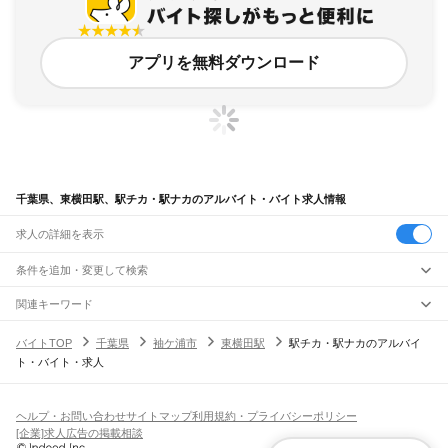
アプリを無料ダウンロード
千葉県、東横田駅、駅チカ・駅ナカのアルバイト・バイト求人情報
求人の詳細を表示
条件を追加・変更して検索
市区町村を追加・変更
関連キーワード
完全在宅ワーク 全国
シール貼り 在宅
現在地周辺
ガチャガチャ
犬カフェ
千葉県
駅を追加・変更
バイトTOP
千葉県
袖ケ浦市
東横田駅
駅チカ・駅ナカのアルバイ
千葉県
すべて
ト・バイト・求人
千葉市
すべて
職種を追加・変更
JR武蔵野線
中央区
花見川区
稲毛区
若葉区
緑区
美浜区
南流山駅
新松戸駅
新八柱駅
東松戸駅
市川大野駅
船橋法典駅
西船橋駅
飲食・フードサービス
銚子市
市川市
船橋市
館山市
木更津市
松戸市
野田市
茂原市
成田市
佐倉市
東金市
特徴を追加・変更
飲食・フードサービス
すべて
ヘルプ・お問い合わせ
サイトマップ
利用規約・プライバシーポリシー
JR中央・総武線
旭市
習志野市
柏市
勝浦市
市原市
流山市
八千代市
我孫子市
鴨川市
鎌ケ谷市
ホールスタッフ
キッチンスタッフ
皿洗い・洗い場
精肉・鮮魚加工
給食調理
人気
[企業]求人広告の掲載相談
市川駅
本八幡駅
下総中山駅
西船橋駅
船橋駅
東船橋駅
津田沼駅
幕張本郷駅
幕張駅
君津市
富津市
浦安市
四街道市
袖ケ浦市
八街市
印西市
白井市
富里市
南房総市
雇用形態を追加・変更
パン屋（ベーカリー）
フードカウンター販売員
バー（BAR）・バーテンダー
日払いOK
高校生歓迎
学生歓迎
深夜の仕事
髪型・髪色自由
ひげOK
ネイルOK