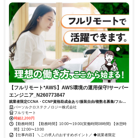
【フルリモート*AWS】AWS環境の運用保守/サーバー
エンジニア_N260773847
就業者限定CCNA・CCNP資格助成金あり/服装自由/複数名募集/フルリ
モートワーク/8月スタート/10時開始/大手通信事業関連会社勤務
パーソルクロステクノロジー株式会社
フルリモート
時給2,200円
【勤務時間】 【勤務時間】10:00〜19:00(実働時間08時間) 【休憩時
間】12:00〜13:00
【仕事内容】 ＼この求人のおすすめポイント／ ◆就業者限定