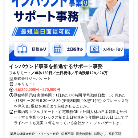
インバウンド事業を推進するサポート事務
フルリモート／年休130日／土日祝休／平均残業12h／24万
株式会社ジャパゲート
フルリモート
月給240,000円～270,000円
勤務時間詳細 実働時間：1日あたり8時間 平均勤務日数：1ヶ月あた
り18日 〜 20日 9:30〜18:30 (実働8時間／休憩1時間) ☆フレックス制
を導入 (出退勤を30分まで前後させることが...
仕事内容 ✨フルリモート・在宅勤務OK ✨外国人材の日本就業をサポ
ートする事業 ✨フレックス制＆土日祝休み ✨年間休日130日以上でプ
ライベートも充実 ＜何をやっている会社か？＞ ジャパゲートは、
「...
業界未経験者歓迎
フリーター歓迎
学歴不問
固定時間制
転勤なし
経験不問