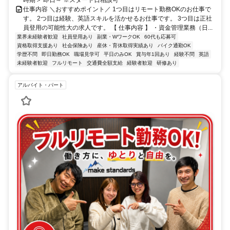
仕事内容 ＼おすすめポイント／ 1つ目はリモート勤務OKのお仕事で
す。 2つ目は経験、英語スキルを活かせるお仕事です。 3つ目は正社
員登用の可能性大の求人です。 【 仕事内容 】 ・資金管理業務（日...
業界未経験者歓迎
社員登用あり
副業・WワークOK
60代も応募可
資格取得支援あり
社会保険あり
産休・育休取得実績あり
バイク通勤OK
学歴不問
即日勤務OK
職場見学可
平日のみOK
賞与年1回あり
経験不問
英語
未経験者歓迎
フルリモート
交通費全額支給
経験者歓迎
研修あり
アルバイト・パート