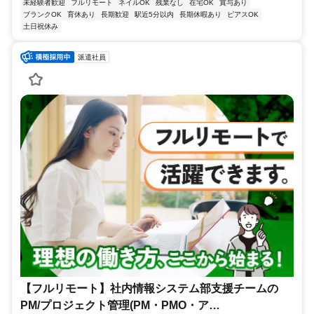
未経験者歓迎
フルリモート
ネイルOK
残業なし
在宅OK
賞与あり
ブランクOK
育休あり
長期歓迎
駅近5分以内
長期休暇あり
ピアスOK
土日祝休み
派遣社員
【フルリモート】社内情報システム部支援チームの
PM/プロジェクト管理(PM・PMO・ア