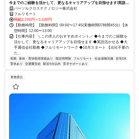
今までのご経験を活かして、更なるキャリアアップを目指せます/英語活
シ)_N260774362
かせる/大手通信会社勤務/フルリモートワーク/10月スタート
パーソルクロステクノロジー株式会社
フルリモート
時給2,700円～3,100円
【勤務時間】 【勤務時間】09:00〜17:45(実働時間07時間45分) 【休
憩時間】12:00〜13:00
【仕事内容】 ＼この求人のおすすめポイント／ ◆今までのご経験を
活かして、更なるキャリアアップを目指せます ◆英語活かせる ◆大
手通信会社勤務 ◆フルリモートワーク ◆10月スタート 【出社不要の
た...
長期
産休・育休取得実績あり
固定時間制
フルリモート
社会保険完備
在宅OK
育休あり
交通費支給
駅近5分以内
育児サポートあり
業務委託