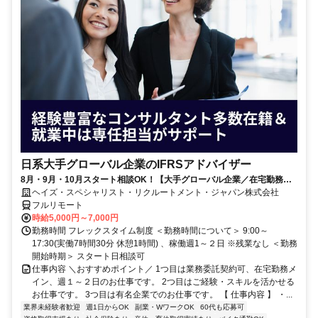
日系大手グローバル企業のIFRSアドバイザー
8月・9月・10月スタート相談OK！【大手グローバル企業／在宅勤務メ
イン／週1～2日勤務】IFRSアドバイザー
ヘイズ・スペシャリスト・リクルートメント・ジャパン株式会社
フルリモート
時給5,000円～7,000円
勤務時間 フレックスタイム制度 ＜勤務時間について＞ 9:00～
17:30(実働7時間30分 休憩1時間) 、稼働週1～２日 ※残業なし ＜勤務
開始時期＞ スタート日相談可
仕事内容 ＼おすすめポイント／ 1つ目は業務委託契約可、在宅勤務メ
イン、週１～２日のお仕事です。 2つ目はご経験・スキルを活かせる
お仕事です。 3つ目は有名企業でのお仕事です。 【 仕事内容 】 ・...
業界未経験者歓迎
週1日からOK
副業・WワークOK
60代も応募可