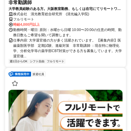
非常勤講師
大学教員経験のある方。大阪教室勤務、もしくは在宅にてリモートワー
ク可能。退官した先生が活躍中。
株式会社 清光教育総合研究所 (清光編入学院)
フルリモート
時給4,000円以上
勤務時間・曜日: 原則：水曜から日曜 10:00〜20:00の任意の時間、勤
務日数もご希望を聞いて調整します。
仕事内容: 大学退官後の方が多く活躍されています。 【募集内容】医
歯薬獣医学部 定期試験、進級対策 非常勤講師 ：現在特に物理化
学、分析化学等の薬学部CBT対策ができる方を募集しています。大学
退官後...
週1日からOK
シフト自由
フルリモート
派遣社員