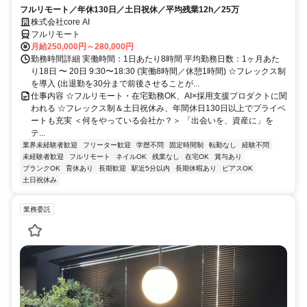
フルリモート／年休130日／土日祝休／平均残業12h／25万
株式会社core AI
フルリモート
月給250,000円～280,000円
勤務時間詳細 実働時間：1日あたり8時間 平均勤務日数：1ヶ月あた
り18日 〜 20日 9:30〜18:30 (実働8時間／休憩1時間) ☆フレックス制
を導入 (出退勤を30分まで前後させることが...
仕事内容 ☆フルリモート・在宅勤務OK、AI×採用支援プロダクトに関
われる ☆フレックス制＆土日祝休み、年間休日130日以上でプライベ
ートも充実 ＜何をやっている会社か？＞ 「出会いを、資産に」を
テ...
業界未経験者歓迎
フリーター歓迎
学歴不問
固定時間制
転勤なし
経験不問
未経験者歓迎
フルリモート
ネイルOK
残業なし
在宅OK
賞与あり
ブランクOK
育休あり
長期歓迎
駅近5分以内
長期休暇あり
ピアスOK
土日祝休み
業務委託