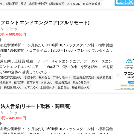
なし
経験不問
英語
未経験者歓迎
経験者歓迎
ネイルOK
有資格者歓迎
発フロントエンドエンジニア(フルリモート)
Infinity
00円～600,000円
ト
細 総労働時間：1ヶ月あたり160時間 ■フレックスタイム制 ・標準労働
時間 / 週40時間 ・コアタイム：13:00～17:00 ・フレキシブルタイム：
...
雇用形態：正社員 職種：サーバーサイドエンジニア、データベースエン
ロントエンドエンジニア ――Vue3で「使い心地」を突き詰め、 AIを使
Saas全体へ越境していける...
資格取得支援あり
学歴不問
転勤なし
フルリモート
交通費全額支給
経験者歓迎
補助あり
在宅OK
賞与あり
育休あり
交通費支給
駅近5分以内
り
長期休暇あり
ピアスOK
土日祝休み
服装自由
昼食補助あり
ID法人営業(リモート勤務・関東圏)
Infinity
00円～445,000円
ト
細 総労働時間：1ヶ月あたり160時間 ■フレックスタイム制 ・標準労働