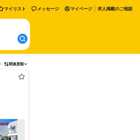
マイリスト
メッセージ
マイページ
求人掲載のご相談
存
関連度順