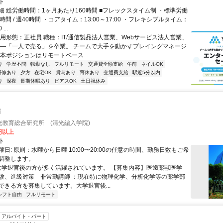
ト
細 総労働時間：1ヶ月あたり160時間 ■フレックスタイム制 ・標準労働
時間 / 週40時間 ・コアタイム：13:00～17:00 ・フレキシブルタイム：
...
雇用形態：正社員 職種：IT/通信製品法人営業、Webサービス法人営業、
――「一人で売る」を卒業。 チームで大手を動かすプレイングマネージ
本ポジションはリモートベース...
り
学歴不問
転勤なし
フルリモート
交通費全額支給
午前
ネイルOK
研修あり
夕方
在宅OK
賞与あり
育休あり
交通費支給
駅近5分以内
り
深夜
長期休暇あり
ピアスOK
土日祝休み
師
光教育総合研究所 (清光編入学院)
0円以上
ト
日: 原則：水曜から日曜 10:00〜20:00の任意の時間、勤務日数もご希
調整します。
 大学退官後の方が多く活躍されています。 【募集内容】医歯薬獣医学
験、進級対策 非常勤講師 ：現在特に物理化学、分析化学等の薬学部
ができる方を募集しています。大学退官後...
シフト自由
フルリモート
アルバイト・パート