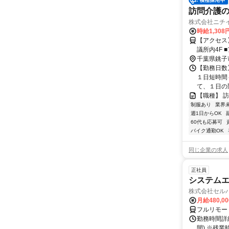
訪問介護
株式会社ニチ
時給1,308
【アクセス】 総武本線銚子
議
千葉県銚子
【勤務日数】
１日短時間
て、１日の勤
【職種】 
制服あり
業界
週1日からOK
60代も応募可
バイク通勤OK
同じ企業の求人
正社員
システムエ
株式会社セル
月給480,0
フルリモー
勤務時間詳細
間) ※残