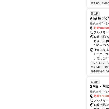
学生歓迎
転勤
正社員
AI活用開
株式会社PKSHA 
月給380,0
フルリモー
勤務時間詳
時間：1日8
8:00～13:00 
仕事内容 
ジニア、フ
い倒しながら
ランチタイム
ネイルOK
食費
資格取得手当あ
正社員
SMB・M
株式会社PKSHA 
月給371,0
フルリモー
勤務時間詳