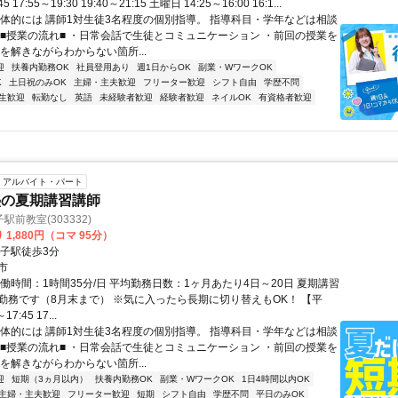
45 17:55～19:30 19:40～21:15 土曜日 14:25～16:00 16:1...
具体的には 講師1対生徒3名程度の個別指導。 指導科目・学年などは相談
 ■授業の流れ■ ・日常会話で生徒とコミュニケーション ・前回の授業を
を解きながらわからない箇所...
迎
扶養内勤務OK
社員登用あり
週1日からOK
副業・WワークOK
K
土日祝のみOK
主婦・主夫歓迎
フリーター歓迎
シフト自由
学歴不問
生歓迎
転勤なし
英語
未経験者歓迎
経験者歓迎
ネイルOK
有資格者歓迎
アルバイト・パート
塾の夏期講習講師
前教室(303332)
 1,880円（コマ 95分）
銚子駅徒歩3分
市
働時間：1時間35分/日 平均勤務日数：1ヶ月あたり4日～20日 夏期講習
勤務です（8月末まで） ※気に入ったら長期に切り替えもOK！ 【平
17:45 17...
具体的には 講師1対生徒3名程度の個別指導。 指導科目・学年などは相談
 ■授業の流れ■ ・日常会話で生徒とコミュニケーション ・前回の授業を
を解きながらわからない箇所...
迎
短期（3ヵ月以内）
扶養内勤務OK
副業・WワークOK
1日4時間以内OK
主婦・主夫歓迎
フリーター歓迎
短期
シフト自由
学歴不問
平日のみOK