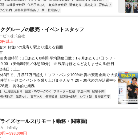
不問
未経験者歓迎
住宅手当あり
有資格者歓迎
研修あり
賞与あり
育休あり
近5分以内
資格取得手当あり
寮・社宅あり
ンクグループの販売・イベントスタッフ
サービス株式会社
00円以上
セス お住いの最寄り駅より通える範囲
市
細 実働時間：1日あたり8時間 平均勤務日数：1ヶ月あたり17日 シフト
0～19:00 （実働8時間／休憩60分） ※ 残業はほとんどありません 勤務日
勤務日：土...
週休3日で、月収27万円超え！ ソフトバンク100%出資の安定企業で 大規
 仲間と一緒にイベントを盛り上げませんか？ 20～30代の方が活躍中✨
28歳） 具体的な業務...
迎
社員登用あり
副業・WワークOK
フリーター歓迎
学歴不問
経験不問
経験者歓迎
残業なし
賞与あり
長期歓迎
駅近5分以内
シフト制
履歴書不要
ライズセールス(リモート勤務・関東圏)
Infinity
00円～593,000円