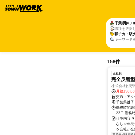
千葉県
仲ノ
職種を選択
駅チカ・駅
キーワード
158件
正社員
完全反響
株式会社佐野
月給250,0
交通・アク
千葉県銚子
勤務時間詳
23日 勤務
仕事内容 
なし ✅年
を会社が全額
業界未経験者歓