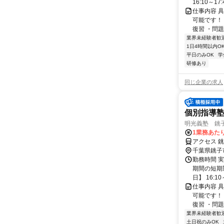
16:10～17:
仕事内容 
可能です！
復習 ・問題
業界未経験者歓
1日4時間以内O
平日のみOK
学
研修あり
同じ企業の求人
個別指導
明光義塾 銚子駅
1業務あたり
アクセス 
千葉県銚子
勤務時間 実
期間の短期
日】 16:10～
仕事内容 
可能です！
復習 ・問題
業界未経験者歓
土日祝のみOK