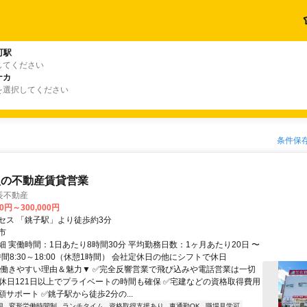
町駅
してください
ナカ
を選択してください
条件保
型の不動産賃貸営業
長不動産
00円～300,000円
セス 「銚子駅」より徒歩約3分
市
細 実働時間：1日あたり8時間30分 平均勤務日数：1ヶ月あたり20日 〜
時間8:30～18:00（休憩1時間） 会社定休日の他にシフトで休日
▼働きやすい理由＆魅力▼ ✅完全反響営業で飛び込みや電話営業は一切
間休日121日以上でプライベートの時間も確保 ✅宅建などの資格取得費用
サポート ✅銚子駅から徒歩2分の...
迎
変形労働時間制
ランチタイム
資格取得支援あり
車通勤OK
職場見学可