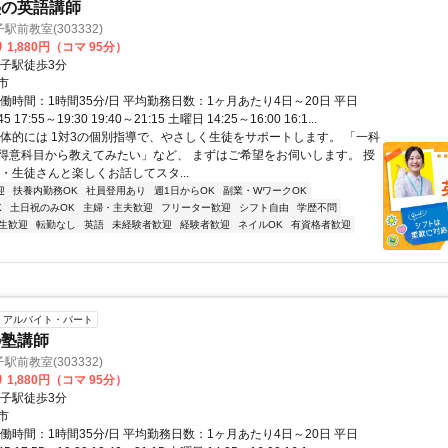
塾の英語講師
前教室(303332)
 1,880円（コマ 95分）
銚子駅徒歩3分
市
働時間：1時間35分/日 平均勤務日数：1ヶ月あたり4日～20日 平日
45 17:55～19:30 19:40～21:15 土曜日 14:25～16:00 16:1...
具体的には 1対3の個別指導で、やさしく生徒をサポートします。 「一科
得意科目から教えてみたい」など、 まずはご希望をお伺いします。 授
・生徒さんと楽しくお話してスタ...
迎
扶養内勤務OK
社員登用あり
週1日からOK
副業・WワークOK
K
土日祝のみOK
主婦・主夫歓迎
フリーター歓迎
シフト自由
学歴不問
生歓迎
転勤なし
英語
未経験者歓迎
経験者歓迎
ネイルOK
有資格者歓迎
アルバイト・パート
の塾講師
前教室(303332)
 1,880円（コマ 95分）
銚子駅徒歩3分
市
働時間：1時間35分/日 平均勤務日数：1ヶ月あたり4日～20日 平日