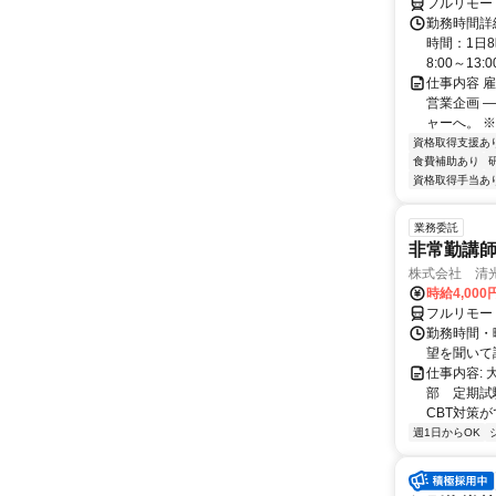
フルリモー
勤務時間詳
時間：1日8
8:00～13:00 
仕事内容 
営業企画 
ャーへ。 ※
資格取得支援あ
食費補助あり
資格取得手当あ
業務委託
非常勤講
株式会社 清
時給4,00
フルリモー
勤務時間・曜
望を聞いて
仕事内容:
部 定期試
CBT対策
週1日からOK