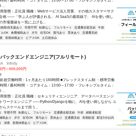
時間 / 週40時間 ・コアタイム：13:00～17:00 ・フレキシブルタイム：
...
雇用形態：正社員 職種：Webサービス法人営業、その他カスタマーサク
画 ――「学ぶ人が評価される」 AI SaaSの最前線で、 AIを使い倒し
の市場価値を一気に上げる...
資格取得支援あり
学歴不問
転勤なし
フルリモート
交通費全額支給
午前
イルOK
食費補助あり
夕方
在宅OK
賞与あり
育休あり
交通費支給
夜
長期休暇あり
ピアスOK
土日祝休み
発バックエンドエンジニア(フルリモート)
Infinity
00円～600,000円
ト
細 総労働時間：1ヶ月あたり160時間 ■フレックスタイム制 ・標準労働
時間 / 週40時間 ・コアタイム：13:00～17:00 ・フレキシブルタイム：
...
雇用形態：正社員 職種：セキュリティエンジニア、データベースエンジ
ワークエンジニア ――Python/Djangoを軸に、AIを使い倒しながら ユ
らスケールまで担う...
り
学歴不問
転勤なし
フルリモート
交通費全額支給
午前
経験者歓迎
補助あり
夕方
在宅OK
賞与あり
育休あり
交通費支給
長期歓迎
駅近5分以内
り
深夜
長期休暇あり
ピアスOK