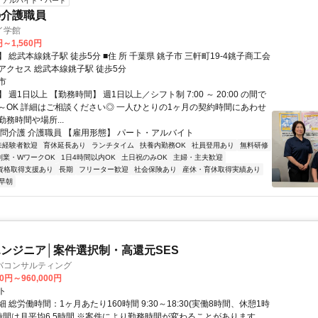
アルバイト・パート
の介護職員
イ学館
円～1,560円
駅 徒歩5分 ■住 所 千葉県 銚子市 三軒町19-4銚子商工会
所内4F ■アクセス 総武本線銚子駅 徒歩5分
市
 週1日以上 【勤務時間】 週1日以上／シフト制 7:00 ～ 20:00 の間で
～OK 詳細はご相談ください◎ 一人ひとりの1ヶ月の契約時間にあわせ
務時間や場所...
訪問介護 介護職員 【雇用形態】 パート・アルバイト
未経験者歓迎
育休延長あり
ランチタイム
扶養内勤務OK
社員登用あり
無料研修
副業・WワークOK
1日4時間以内OK
土日祝のみOK
主婦・主夫歓迎
資格取得支援あり
長期
フリーター歓迎
社会保険あり
産休・育休取得実績あり
早朝
ンジニア│案件選択制・高還元SES
バコンサルティング
00円～960,000円
ト
 総労働時間：1ヶ月あたり160時間 9:30～18:30(実働8時間、休憩1時
業時間は月平均6.5時間 ※案件により勤務時間が変わることがあります