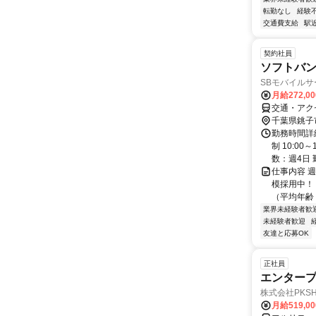
転勤なし
経験
交通費支給
駅
契約社員
ソフトバ
SBモバイル
月給272,0
交通・アク
千葉県銚子
勤務時間詳
制 10:0
数：週4日 
仕事内容 
模採用中！
（平均年齢 
業界未経験者歓
未経験者歓迎
友達と応募OK
正社員
エンタープ
株式会社PKSHA 
月給519,0