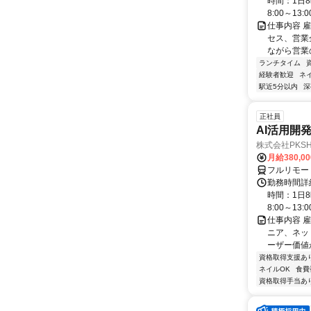
時間：1日8
8:00～13:00 
仕事内容 
セス、営業企
ながら営業
ランチタイム
経験者歓迎
ネ
駅近5分以内
深
正社員
AI活用開
株式会社PKSHA 
月給380,0
フルリモー
勤務時間詳
時間：1日8
8:00～13:00 
仕事内容 
ニア、ネット
ーザー価値か
資格取得支援あ
ネイルOK
食費
資格取得手当あ