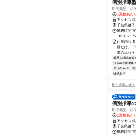
個別指導
明光義塾 銚子駅
1業務あたり
アクセス 
千葉県銚子
勤務時間 実
16:10～17:
仕事内容 
目だけ」「
業の流れ▼ 
業界未経験者歓
1日4時間以内O
平日のみOK
学
研修あり
同じ企業の求人
個別指導
明光義塾 銚子駅
1業務あたり
アクセス 
千葉県銚子
勤務時間 実